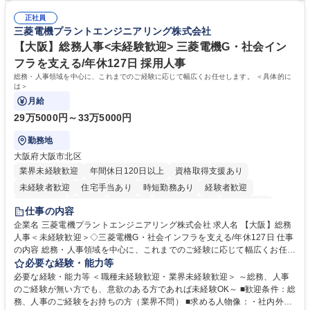
て学んでいただきます。 募集職種 【第二新卒】事務系総合職 #関西を代
した。https://www.osakagas.co.jp/company/press/pr2024/1777576_564
表するインフラ企業 #ポテンシャル採用
正社員
72.html ■エネルギーセキュリティの不安定化や気候変動による自然災害の
三菱電機プラントエンジニアリング株式会社
甚大化など、これまで以上に社会課題解決の重要性が高まっています。
「未来の日常」の創造に向けて持続可能な社会の実現に貢献してまいりま
【大阪】総務人事<未経験歓迎> 三菱電機G・社会イン
す。 学歴・資格 学歴：大学院 大学 語学力： 資格：
フラを支える/年休127日 採用人事
総務・人事領域を中心に、これまでのご経験に応じて幅広くお任せします。 ＜具体的に
は＞
月給
29万5000円～33万5000円
勤務地
大阪府大阪市北区
業界未経験歓迎
年間休日120日以上
資格取得支援あり
未経験者歓迎
住宅手当あり
時短勤務あり
経験者歓迎
退職金あり
在宅OK
賞与あり
完全週休2日制
交通費支給
仕事の内容
駅近5分以内
土日祝休み
服装自由
寮・社宅あり
食事補助あり
企業名 三菱電機プラントエンジニアリング株式会社 求人名 【大阪】総務
人事＜未経験歓迎＞◇三菱電機G・社会インフラを支える/年休127日 仕事
の内容 総務・人事領域を中心に、これまでのご経験に応じて幅広くお任せ
します。 ＜具体的には＞ ・総務/人事労務（給与・社保・勤怠管理など）
必要な経験・能力等
・採用・教育研修 ・福利厚生運用 など ※基本的には事務所勤務ですが、
必要な経験・能力等 ＜職種未経験歓迎・業界未経験歓迎＞ ～総務、人事
採用や教育等の業務内容により、関西圏以外への日帰り・宿泊を伴う国内
のご経験が無い方でも、意欲のある方であれば未経験OK～ ■歓迎条件：総
出張もございます。 ※担当業務を持ちつつ、お互いに助け合いながら、総
務、人事のご経験をお持ちの方（業界不問） ■求める人物像：・社内外の