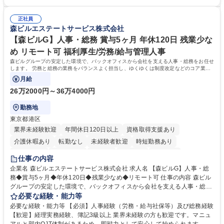
務部という組織として協力しながら進める体制です。 募集職種 【大阪】
関係各部門との調整を率先して行い、業務を円滑に遂行できる協調性やコ
総務人事＜未経験歓迎＞◇三菱電機G・社会インフラを支える/年休127日
ミュニケーション能力を持っている方 ・人事総務領域に興味がありゼネラ
正社員
リスト志向をお持ちの方 学歴・資格 学歴：大学院 大学 語学力： 資格：
森ビルエステートサービス株式会社
【森ビルG】人事・総務 賞与5ヶ月 年休120日 残業少な
め リモート可 福利厚生/労務/給与管理人事
森ビルグループの安定した環境で、バックオフィスから会社を支える人事・総務をお任せ
します。 労務と総務の業務をバランスよく担当し、ゆくゆくは制度改定などのコア業務
にも挑戦できる、やりがいある環境です。
月給
26万2000円～36万4000円
勤務地
東京都港区
業界未経験歓迎
年間休日120日以上
資格取得支援あり
介護休暇あり
転勤なし
未経験者歓迎
時短勤務あり
経験者歓迎
退職金あり
在宅OK
賞与あり
育休あり
仕事の内容
完全週休2日制
交通費支給
長期歓迎
駅近5分以内
土日祝休み
企業名 森ビルエステートサービス株式会社 求人名 【森ビルG】人事・総
務◆賞与5ヶ月◆年休120日◆残業少なめ◆リモート可 仕事の内容 森ビル
グループの安定した環境で、バックオフィスから会社を支える人事・総務
をお任せします。 労務と総務の業務をバランスよく担当し、ゆくゆくは制
必要な経験・能力等
度改定などのコア業務にも挑戦できる、やりがいある環境です。 ■勤怠管
必要な経験・能力等 【必須】人事経験（労務・給与社保等）及び総務経験
理、給与計算、社会保険手続き、年末調整等の労務管理全般 ■入退社手続
【歓迎】経理実務経験、簿記3級以上 業界未経験の方も歓迎です。マニュ
き、社内規定の改定や人事制度改定などのコア業務 ■社内イベントの企画