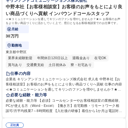
キリンアンドコミュニケーションズ株式会社
待され。組織を支えるスペシャリストとして、チームに貢献し、結果的に
社員から頼られる存在になることができます。平均19:30の退勤以降の業
中野本社【お客様相談室】お客様のお声をもとにより良
務の持ち帰りも禁止されており、メリハリのある働き方となります。 学
い商品づくりへ貢献 インバウンドコールスタッフ
歴・資格 学歴：大学院 大学 高専 短大 語学力： 資格：
≪★コミュニケーションを通してキリンのファンを増やしませんか？★≫ お客様のお声
をより良い商品づくりに活かしていく上で、窓口となるお客様相談室でのお仕事です。
月給
30万円
勤務地
東京都中野区
業界未経験歓迎
年間休日120日以上
退職金あり
在宅OK
賞与あり
交通費支給
土日祝休み
寮・社宅あり
仕事の内容
企業名 キリンアンドコミュニケーションズ株式会社 求人名 中野本社【お
客様相談室】お客様のお声をもとにより良い商品づくりへ貢献 仕事の内容
≪★コミュニケーションを通してキリンのファンを増やしませんか？★≫
お客様のお声をより良い商品づくりに活かしていく上で、窓口となるお客
必要な経験・能力等
様相談室でのお仕事です。 日々お客様からいただくキリングループへのご
必要な経験・能力等 【必須】コールセンターやお客様相談室の業務経験、
意見を、企業活動に活かしています。お客様からの声に迅速かつ誠意をも
PCが使える方（Word・Excel）【働き方】在宅勤務・リモートワーク相
って対応、情報提供するとともにグループ内活動に反映しています。 【具
談可/月平均残業7～8時間程度 【入社後の研修】着任から1か月は電話対応
体的には】電話応対、メール、お手紙対応、ご指摘品調査報告書作成、有
のOJTを中心に実施し、電話対応に慣れた段階でメール・手紙のOJTを実
人チャットボット対応など。 【1日の対応件数】■電話：月間一人当たり
施する予定です。独り立ち以降もしっかりフォローする体制を整えていま
平均100件前後■メール・手紙：同上40件前後 募集職種 中野本社【お客様
正社員
すのでご安心ください。 【当社について】キリングループの広報機能を担