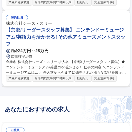
示する施設です！ お客様のご案内・誘導を行う運営スタッフのリーダー業
業界未経験歓迎
月平均残業時間20時間以内
転勤なし
完全週休2日制
務をお任せします！ 【具体的には】 ・運営オペレーション管理業務 ・お
客様対応業務（クレーム一次対応含む） ・スタッフ教育・管理業務・スタ
ッフ配置管理業務（シフト作成含む） ・その他、運営備品管理・業務改善
契約社員
プロジェクト参画 募集職種 【京都/リーダースタッフ募集】◆ニンテンド
株式会社シーズ・スリー
ーミュージアム/英語力を活かせる！
【京都/リーダースタッフ募集】 ニンテンドーミュージ
アム/英語力を活かせる! その他アミューズメントスタッ
フ
24万円～28万円
月給
京都府宇治市
企業名 株式会社シーズ・スリー 求人名 【京都/リーダースタッフ募集】◆
ニンテンドーミュージアム/英語力を活かせる！ 仕事の内容 ＼ニンテンド
ーミュージアムは…／ 任天堂から今までに発売された様々な製品を展示す
る施設です！ お客様のご案内・誘導を行う運営スタッフのリーダー業務を
業界未経験歓迎
月平均残業時間20時間以内
転勤なし
完全週休2日制
お任せします。 【具体的には】 ・運営オペレーション管理業務 ・お客様
対応業務（クレーム一次対応含む） ・スタッフ教育・管理業務・スタッフ
配置管理業務（シフト作成含む） ・その他、運営備品管理・業務改善プロ
ジェクト参画 募集職種 【京都/リーダースタッフ募集】◆ニンテンドーミ
ュージアム/英語力を活かせる！
あなたにおすすめの求人
正社員