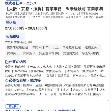
株式会社キーエンス
【大阪・京都・滋賀】営業事務 ※未経験可 営業事務
【仕事内容】大阪営業所、京都営業所、滋賀営業所いずれかにて営業事務をお任せ。
【詳細】電話応対・データ入力・伝票や見積の作成・カタログ送付・来客対応・営業所内
で発生する事務業務や業務改善をお任せ。
月給
27万9000円～28万1000円
勤務地
大阪府大阪市淀川区
業界未経験歓迎
年間休日120日以上
未経験者歓迎
退職金あり
賞与あり
育休あり
完全週休2日制
交通費支給
駅近5分以内
土日祝休み
仕事の内容
企業名 株式会社キーエンス 求人名 【大阪・京都・滋賀】営業事務 ※未経
験可 仕事の内容 【仕事内容】大阪営業所、京都営業所、滋賀営業所いず
れかにて営業事務をお任せ。 【詳細】電話応対・データ入力・伝票や見積
の作成・カタログ送付・来客対応・営業所内で発生する事務業務や業務改
必要な経験・能力等
善をお任せ。 【教育制度】ご入社後、育成担当とペアになりながらOJTに
必要な経験・能力等 【必須】■協調性を持って業務推進出来る方 ■改善案
て業務を覚えていただくことが可能です。業務システムがきちんと構築さ
を出しながら、主体的に業務を進めて行ける方 【過去のご入社事例】人材
れているため、スムーズに仕事に慣れることができる環境です。また、
派遣業界や保育業界等、メーカー以外、営業事務未経験者の入社実績有
「チームで成果を出す文化」があり、良いやり方を積極的に共有しながら
【当社の事務職について】単なる事務ではなく主体性を発揮したサポート
常に改善を目指す風土のため、安心して業務に取り組んでいただけます。
により、キーエンスの付加価値向上に貢献します。ベースの定型業務に加
募集職種 【大阪・京都・滋賀】営業事務 ※未経験可
正社員
えて、お客様や社員の状況に合わせ、能動的なサポート、改善の動きも期