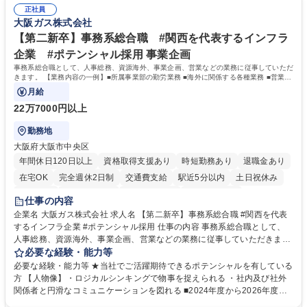
験 ・オフライン・オンラインセミナー登壇経験 ・マーケティング施策の
実行/フィールドセールスへの案件連携 募集職種 ★【未経験歓迎】AIで製
正社員
企画・実行経験 ・CRM・リードナーチャリングに関する知見 ・データを
大阪ガス株式会社
造業の未来を変えるインサイドセールス
もとに営業プロセスを改善した経験 学歴・資格 学歴：大学院 大学 高専 短
大 専修学校 高校 語学力： 資格：
【第二新卒】事務系総合職 #関西を代表するインフラ
企業 #ポテンシャル採用 事業企画
事務系総合職として、人事総務、資源海外、事業企画、営業などの業務に従事していただ
きます。 【業務内容の一例】■所属事業部の勤労業務 ■海外に関係する各種業務 ■営業部
門の企画スタッフ、ルート営業
月給
22万7000円以上
勤務地
大阪府大阪市中央区
年間休日120日以上
資格取得支援あり
時短勤務あり
退職金あり
在宅OK
完全週休2日制
交通費支給
駅近5分以内
土日祝休み
服装自由
第二新卒歓迎
寮・社宅あり
食事補助あり
仕事の内容
企業名 大阪ガス株式会社 求人名 【第二新卒】事務系総合職 #関西を代表
するインフラ企業 #ポテンシャル採用 仕事の内容 事務系総合職として、
人事総務、資源海外、事業企画、営業などの業務に従事していただきま
す。 【業務内容の一例】■所属事業部の勤労業務 ■海外に関係する各種業
必要な経験・能力等
務 ■営業部門の企画スタッフ、ルート営業 【キャリアパス】入社後の配属
必要な経験・能力等 ★当社でご活躍期待できるポテンシャルを有している
ポジションで一定期間ご活躍頂いた後、本人の適性及び将来のキャリアを
方 【人物像】・ロジカルシンキングで物事を捉えられる ・社内及び社外
鑑みてジョブローテーションを行います。 【育成】OJTでの現場育成や研
関係者と円滑なコミュニケーションを図れる ■2024年度から2026年度ま
修カリキュラムを通じて、Daigasグループの業務で必要となる知識につい
での3ヵ年を対象とする「Daigasグループ中期経営計画2026」を策定しま