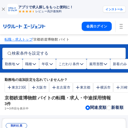
アプリで求人探しをもっと便利に！
インストール
レビュー高評価
無料
会員ログイン
/
転職・求人トップ
京都鉄道博物館 バイト
検索条件を設定する
勤務地
職種
年収
こだわり条件
雇用形態
新着のみ
勤務地の追加設定を忘れていませんか？
東京23区
大阪市
名古屋市
東京都
横浜市
川崎
京都鉄道博物館 バイトの転職・求人・中途採用情報
3
件
関連度順
新着順
1
〜
3
件目を表示中
契約社員