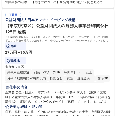
の確認・作成 ■配送手配 ■通関業者を通して行う輸出入業全般 ■倉庫との
通関業務の経験。 【働き方について】所定労働時間は7時間と短めで、残
倉入れ調整等 ※ゼネラリストとしてのキャリアアップを目指すことが可能
業も月平均20時間以下です。時差出勤制度や週1日のリモート勤務も相談
です。単に商品を販売するだけでなく原料の仕入れから販売までをトータ
可能で、ワークライフバランスを保ち長期就業しやすい環境です。 【当社
ルプロデュースしているため、商品に関わる全ての業務をサポート頂きま
正社員
の強み】1991年の設立以来、外食産業を中心としたお客様の多様なニー
公益財団法人日本アンチ・ドーピング機構
す。 募集職種 東京都中央区【営業事務・貿易事務】食品商社/残業少なめ/
ズに沿った冷凍水産物等の生産・輸入・販売を一貫して手掛けています。
リモート等相談可
自社工場と海外拠点の強固な連携によるワンストップサービスが最大の強
【東京/文京区】公益財団法人の総務人事業務/年間休日
みです。 学歴・資格 学歴：大学院 大学 語学力：英語 資格：
125日 総務
下記業務を部長1名、課長1名、メンバー2名で分担して遂行しています。 はじめは担当
者として業務を覚えていただき、ゆくゆくはリーダーやマネージャーポジションとして活
躍いただくことを期待しています。
月給
27万円～35万円
勤務地
東京都文京区
業界未経験歓迎
副業・WワークOK
年間休日120日以上
月平均残業時間20時間以内
転勤なし
英語
退職金あり
在宅OK
賞与あり
育休あり
完全週休2日制
交通費支給
土日祝休み
仕事の内容
食事補助あり
企業名 公益財団法人日本アンチ・ドーピング機構 求人名 【東京／文京
区】公益財団法人の総務人事業務／年間休日125日 仕事の内容 下記業務を
部長1名、課長1名、メンバー2名で分担して遂行しています。 はじめは担
当者として業務を覚えていただき、ゆくゆくはリーダーやマネージャーポ
必要な経験・能力等
ジションとして活躍いただくことを期待しています。 【総務・人事グルー
必要な経験・能力等 ・公的助成金や補助金の申請・四半期、年間報告経験
プの業務内容】 ・人事制度関連 ・採用活動 ・教育研修の企画、実行 ・勤