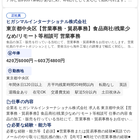
アルと部内OJT体制があるため、即戦力として安心して始められます。
運営やその他総務業務全般 ※労務と総務を1：1の割合でお任せ。 入社後
【魅力・やりがい】森ビルGの安定基盤で労務から総務まで幅広く携われ
は部内のOJTを中心に、あなたの経験に合わせて不足している部分はいつ
ます。定型業務に留まらず、社内規定や人事制度の改定など会社のコア業
でも質問・相談できる環境が整っているため、安心して成長できます。 募
正社員
務に挑戦できるため、自身の成長と組織への貢献度をダイレクトに実感で
ヒガシマルインターナショナル株式会社
集職種 【森ビルG】人事・総務◆賞与5ヶ月◆年休120日◆残業少なめ◆
きます。 残業少なめ、週1日リモート可など、ワークライフバランスを保
リモート可
ち長期活躍できる環境です。 「これまでの幅広い経験を活かし、長期的な
東京都中央区【営業事務・貿易事務】食品商社/残業少
キャリアを築きたい」という前向きな意欲と挑戦を全力で応援します。 学
なめ/リモート等相談可 営業事務
歴・資格 学歴：大学院 大学 高専 短大 専修学校 高校 語学力： 資格：日商
食品の加工・販売を行っている当社にて、営業事務・貿易事務をお任せいたします。営業
簿記検定1級 日商簿記検定2級 日商簿記検定3級
社員のサポートポジションとして、受発注から海外工場との調整まで幅広く対応し、当社
事業の根幹を支えていただきます。
年俸
420万6000円～603万4800円
勤務地
東京都中央区
年間休日120日以上
月平均残業時間20時間以内
転勤なし
英語
退職金あり
在宅OK
交通費支給
駅近5分以内
土日祝休み
仕事の内容
企業名 ヒガシマルインターナショナル株式会社 求人名 東京都中央区【営
業事務・貿易事務】食品商社/残業少なめ/リモート等相談可 仕事の内容 食
品の加工・販売を行っている当社にて、営業事務・貿易事務をお任せいた
します。営業社員のサポートポジションとして、受発注から海外工場との
必要な経験・能力等
調整まで幅広く対応し、当社事業の根幹を支えていただきます。 ■受発注
必要な経験・能力等 【必須】■営業事務または貿易事務の経験■英語での
業務、請求書発行 ■海外工場とのスケジュール調整 ■在庫管理 ■輸入書類
メールのやり取りに抵抗感の無い方 【尚可】■商社での営業事務の経験■