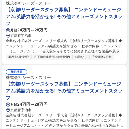
株式会社シーズ・スリー
【京都/リーダースタッフ募集】 ニンテンドーミュージ
アム/英語力を活かせる! その他アミューズメントスタッ
フ
24万円～28万円
月給
京都府宇治市
企業名 株式会社シーズ・スリー 求人名 【京都/リーダースタッフ募集】◆
ニンテンドーミュージアム/英語力を活かせる！ 仕事の内容 ＼ニンテンド
ーミュージアムは…／ 任天堂から今までに発売された様々な製品を展示す
る施設です！ お客様のご案内・誘導を行う運営スタッフのリーダー業務を
業界未経験歓迎
月平均残業時間20時間以内
転勤なし
完全週休2日制
お任せします！ 【具体的には】 ・運営オペレーション管理業務 ・お客様
対応業務（クレーム一次対応含む） ・スタッフ教育・管理業務・スタッフ
配置管理業務（シフト作成含む） ・その他、運営備品管理・業務改善プロ
契約社員
ジェクト参画 募集職種 【京都/リーダースタッフ募集】◆ニンテンドーミ
株式会社シーズ・スリー
ュージアム/英語力を活かせる！
【京都/リーダースタッフ募集】 ニンテンドーミュージ
アム/英語力を活かせる! その他アミューズメントスタッ
フ
24万円～28万円
月給
京都府宇治市
企業名 株式会社シーズ・スリー 求人名 【京都/リーダースタッフ募集】◆
ニンテンドーミュージアム/英語力を活かせる！ 仕事の内容 ＼ニンテンド
ーミュージアムは・・・／ 任天堂から今までに発売された様々な製品を展