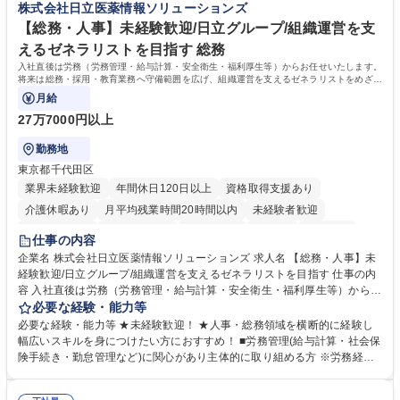
株式会社日立医薬情報ソリューションズ
相談室】お客様のお声をもとにより良い商品づくりへ貢献
う会社として、お客様との出会いを大切にし、磨き上げたホスピタリティ
を込めてコミュニケーションをとりながら広報関連業務を行っておりま
【総務・人事】未経験歓迎/日立グループ/組織運営を支
す。 学歴・資格 学歴：大学院 大学 高専 短大 専修学校 高校 語学力： 資
えるゼネラリストを目指す 総務
格：
入社直後は労務（労務管理・給与計算・安全衛生・福利厚生等）からお任せいたします。
将来は総務・採用・教育業務へ守備範囲を広げ、組織運営を支えるゼネラリストをめざせ
ます。
月給
27万7000円以上
勤務地
東京都千代田区
業界未経験歓迎
年間休日120日以上
資格取得支援あり
介護休暇あり
月平均残業時間20時間以内
未経験者歓迎
住宅手当あり
時短勤務あり
退職金あり
在宅OK
賞与あり
仕事の内容
育休あり
完全週休2日制
交通費支給
土日祝休み
寮・社宅あり
企業名 株式会社日立医薬情報ソリューションズ 求人名 【総務・人事】未
経験歓迎/日立グループ/組織運営を支えるゼネラリストを目指す 仕事の内
容 入社直後は労務（労務管理・給与計算・安全衛生・福利厚生等）からお
任せいたします。将来は総務・採用・教育業務へ守備範囲を広げ、組織運
必要な経験・能力等
営を支えるゼネラリストをめざせます。 ・初期業務：労働時間管理、給与
必要な経験・能力等 ★未経験歓迎！ ★人事・総務領域を横断的に経験し
計算、社会保険対応、福利厚生管理、安全衛生、健康経営推進等をお任せ
幅広いスキルを身につけたい方におすすめ！ ■労務管理(給与計算・社会保
します。ご経験に応じて、休職者管理など、幅広く経験を積んでいただき
険手続き・勤怠管理など)に関心があり主体的に取り組める方 ※労務経験
ます。 ・将来的な広がり：総務・採用・教育・税務対応・経営企画等。
者は早期にご活躍いただけます。 ■チームで仕事を推進できる方■将来は
★メンバーがマンツーマンで丁寧に教えるため、ご経験が浅くても安心！
マネジメント職として活躍したい 【尚可】■人事、労務、採用、教育業務