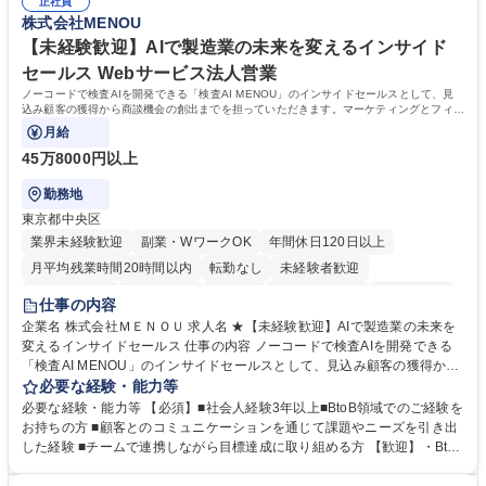
幅広く経験を積みたい意欲がある方に最適な環境です。 募集職種 【総
正社員
のご経験 ■労務管理（給与計算・社会保険手続き・勤怠管理など）の経験
株式会社MENOU
務・人事】未経験歓迎/日立グループ/組織運営を支えるゼネラリストを目
■衛生管理者の資格をお持ちの方 学歴・資格 学歴：大学院 大学 高専 短大
指す
専修学校 高校 語学力： 資格：
【未経験歓迎】AIで製造業の未来を変えるインサイド
セールス Webサービス法人営業
ノーコードで検査AIを開発できる「検査AI MENOU」のインサイドセールスとして、見
込み顧客の獲得から商談機会の創出までを担っていただきます。マーケティングとフィー
ルドセールスをつなぐ役割として、
月給
45万8000円以上
勤務地
東京都中央区
業界未経験歓迎
副業・WワークOK
年間休日120日以上
月平均残業時間20時間以内
転勤なし
未経験者歓迎
時短勤務あり
経験者歓迎
在宅OK
完全週休2日制
交通費支給
仕事の内容
駅近5分以内
土日祝休み
服装自由
企業名 株式会社ＭＥＮＯＵ 求人名 ★【未経験歓迎】AIで製造業の未来を
変えるインサイドセールス 仕事の内容 ノーコードで検査AIを開発できる
「検査AI MENOU」のインサイドセールスとして、見込み顧客の獲得から
商談機会の創出までを担っていただきます。マーケティングとフィールド
必要な経験・能力等
セールスをつなぐ役割として、 適切なタイミングで顧客とコミュニケーシ
必要な経験・能力等 【必須】■社会人経験3年以上■BtoB領域でのご経験を
ョンを取りながら、受注につながる商談機会の最大化を目指します。 【具
お持ちの方 ■顧客とのコミュニケーションを通じて課題やニーズを引き出
体的な仕事内容】 リードへの電話・メールによるアプローチ/リードナー
した経験 ■チームで連携しながら目標達成に取り組める方 【歓迎】・BtoB
チャリングおよび商談創出/CRMを活用した顧客情報の管理・分析/マーケ
SaaS企業での営業またはインサイドセールス経験 ・製造業向けの営業経
ティング施策と連携したフォローアップ/商談化率向上に向けた改善提案・