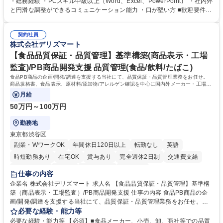
・総務経験 ・PCスキル中級以上（Word、Excel、PowerPoint） ・社内外
怠管理 ・官公庁への各種提出 ・法定の会議運営（評議員会、理事会） ・
と円滑な調整ができるコミュニケーション能力 ・口が堅い方 ■歓迎要件
コンプライアンス ・内部規程やルールの管理、整備、文書管理 ・契約関
・採用業務経験 ・英語に抵抗がない方 ・営業経験 学歴・資格 学歴：大学
連 ・衛生管理 ・防災関連・公的助成金の管理・オフィス、ファシリティ
院 大学 高専 短大 専修学校 高校 語学力： 資格：
管理 ・福利厚生関連 ・職員からの問合せ、相談対応 ・その他日常の総務
契約社員
株式会社デリズマート
業務全般 募集職種 【東京／文京区】公益財団法人の総務人事業務／年間
休日125日
【食品品質保証・品質管理】基準構築(商品表示・工場
監査)/PB商品開発支援 品質管理(食品/飲料/たばこ)
食品PB商品の企画/開発/調達を支援する当社にて、品質保証・品質管理業務をお任せ。
商品規格書、食品表示、原材料/添加物/アレルゲン確認を中心に国内外メーカー・工場の
品質基準整備から発売後対応まで担います。
月給
50万円～100万円
勤務地
東京都渋谷区
副業・WワークOK
年間休日120日以上
転勤なし
英語
時短勤務あり
在宅OK
賞与あり
完全週休2日制
交通費支給
駅近5分以内
中国語
土日祝休み
服装自由
仕事の内容
企業名 株式会社デリズマート 求人名 【食品品質保証・品質管理】基準構
築（商品表示・工場監査）/PB商品開発支援 仕事の内容 食品PB商品の企
画/開発/調達を支援する当社にて、品質保証・品質管理業務をお任せ。商
品規格書、食品表示、原材料/添加物/アレルゲン確認を中心に国内外メー
必要な経験・能力等
カー・工場の品質基準整備から発売後対応まで担います。 【詳細】 ■商品
必要な経験・能力等 【必須】■食品メーカー、小売、卸、商社等での品質