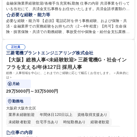
金融保険業界経験歓迎/各種手当充実/転勤無 仕事の内容 共済事業を行って
いる当社にて、共済金支払事務をお任せいたします。共済金請求書類の受
付・内容確認・審査・データ入力のほか、加入者様や医療機関等からの問
必要な経験・能力等
い合わせ電話対応や書類発送等を担当します。 ■共済金請求書類の受付、
必要な経験・能力等 【必須】電話応対を伴う事務経験、および保険・共
内容確認、および共済金支払に関する審査・事務処理業務全般を担当 ■専
済・金融業界での実務経験をお持ちの方（2～4年程度）【尚可】生命保
用システムへのデータ入力、各種必要書類の作成・発送作業 ■加入者様や
険・損害保険・共済での勤務経験、事故受付や保険金・給付金支払業務経
医療機関等からの各種問い合わせに対する丁寧かつ迅速な電話応対 ■現場
験がある方 【求める人物像】■相手の立場に立った丁寧な対応ができる方
調査の対応および業務プロセスの改善活動 【業務内容の変更範囲】当社の
■チームワークを大切にし、素直に学べる方★外勤の保険営業から内勤事
指定する業務 募集職種 横浜市【共済金支払事務】金融保険業界経験歓迎/
正社員
務へのキャリアチェンジ希望者も大歓迎です！ 学歴・資格 学歴：大学院
三菱電機プラントエンジニアリング株式会社
各種手当充実/転勤無
大学 高専 短大 専修学校 高校 語学力： 資格：
【大阪】総務人事<未経験歓迎> 三菱電機G・社会イン
フラを支える/年休127日 採用人事
総務・人事領域を中心に、これまでのご経験に応じて幅広くお任せします。 ＜具体的に
は＞
月給
29万5000円～33万5000円
勤務地
大阪府大阪市北区
業界未経験歓迎
年間休日120日以上
資格取得支援あり
未経験者歓迎
住宅手当あり
時短勤務あり
経験者歓迎
退職金あり
在宅OK
賞与あり
完全週休2日制
交通費支給
仕事の内容
駅近5分以内
土日祝休み
服装自由
寮・社宅あり
食事補助あり