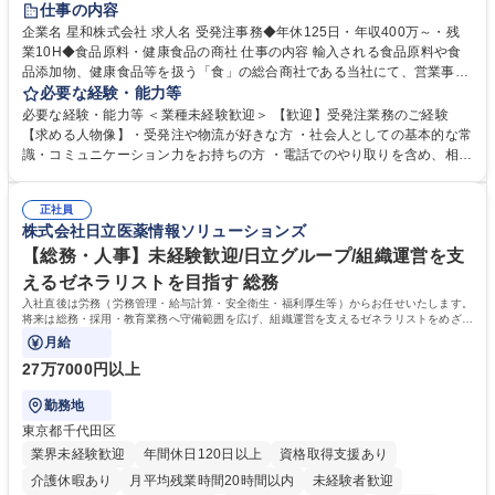
仕事の内容
企業名 星和株式会社 求人名 受発注事務◆年休125日・年収400万～・残
業10H◆食品原料・健康食品の商社 仕事の内容 輸入される食品原料や食
品添加物、健康食品等を扱う「食」の総合商社である当社にて、営業事務
として営業サポートや書類作成、データ入力、電話対応などの業務をお任
必要な経験・能力等
せします。 ・受注／出荷指示／売上管理／仕入管理／在庫管理／お客様や
必要な経験・能力等 ＜業種未経験歓迎＞ 【歓迎】受発注業務のご経験
倉庫と電話確認など、販売に関わる事務、営業サポートをお願いします。
【求める人物像】・受発注や物流が好きな方 ・社会人としての基本的な常
・入社後は商品について覚えることから始め、先輩社員OJTと共に業務を
識・コミュニケーション力をお持ちの方 ・電話でのやり取りを含め、相手
進めて頂きます。未経験から始めた方も多数活躍中です。 [業務内容の変
の要件を正しく理解し対応できる方 ・数量・在庫・出荷数などの数値を正
更の範囲:会社の定める業務] 募集職種 受発注事務◆年休125日・年収400
確に扱う業務に抵抗がない方 ・PCを業務で日常的に使用しており、四則
万～・残業10H◆食品原料・健康食品の商社
正社員
演算ができる方 ・業務ルールや指示を理解し、行動できる方 学歴・資格
株式会社日立医薬情報ソリューションズ
学歴：大学院 大学 短大 語学力： 資格：
【総務・人事】未経験歓迎/日立グループ/組織運営を支
えるゼネラリストを目指す 総務
入社直後は労務（労務管理・給与計算・安全衛生・福利厚生等）からお任せいたします。
将来は総務・採用・教育業務へ守備範囲を広げ、組織運営を支えるゼネラリストをめざせ
ます。
月給
27万7000円以上
勤務地
東京都千代田区
業界未経験歓迎
年間休日120日以上
資格取得支援あり
介護休暇あり
月平均残業時間20時間以内
未経験者歓迎