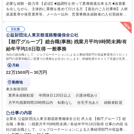
善をお任せ。 【教育制度】ご入社後、育成担当とペアになりながらOJTに
必要な経験・能力等 【必須】■協調性を持って業務推進出来る方 ■改善案
て業務を覚えていただくことが可能です。業務システムがきちんと構築さ
を出しながら、主体的に業務を進めて行ける方 【過去のご入社事例】人材
れているため、スムーズに仕事に慣れることができる環境です。また、
派遣業界や保育業界等、メーカー以外、営業事務未経験者の入社実績有
「チームで成果を出す文化」があり、良いやり方を積極的に共有しながら
【当社の事務職について】単なる事務ではなく主体性を発揮したサポート
常に改善を目指す風土のため、安心して業務に取り組んでいただけます。
により、キーエンスの付加価値向上に貢献します。ベースの定型業務に加
募集職種 【大阪・京都・滋賀】営業事務 ※未経験可
正社員
えて、お客様や社員の状況に合わせ、能動的なサポート、改善の動きも期
公益財団法人東京都道路整備保全公社
待され。組織を支えるスペシャリストとして、チームに貢献し、結果的に
社員から頼られる存在になることができます。平均19:30の退勤以降の業
【都庁グループ】総合職(事務) 残業月平均9時間未満/有
務の持ち帰りも禁止されており、メリハリのある働き方となります。 学
給年平均16日取得 一般事務
歴・資格 学歴：大学院 大学 高専 短大 語学力： 資格：
当社の総合職として、ジョブローテーションによる人事経理部門や収益事業等のフロント
部門の部署等幅広い部署での業務をお任せいたします。研修制度やキャリア支援が充実し
ております！ ※下記業務詳細
月給
22万1500円～30万円
勤務地
東京都新宿区
業界未経験歓迎
年間休日120日以上
介護休暇あり
月平均残業時間20時間以内
転勤なし
住宅手当あり
経験者歓迎
研修あり
退職金あり
賞与あり
完全週休2日制
交通費支給
仕事の内容
駅近5分以内
資格取得手当あり
食事補助あり
企業名 公益財団法人東京都道路整備保全公社 求人名 【都庁グループ】総
合職（事務）◇残業月平均9時間未満／有給年平均16日取得 仕事の内容 当
社の総合職として、ジョブローテーションによる人事経理部門や収益事業