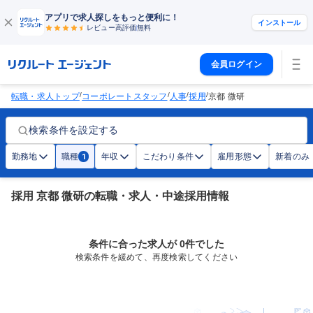
アプリで求人探しをもっと便利に！
インストール
レビュー高評価
無料
会員ログイン
/
/
/
/
転職・求人トップ
コーポレートスタッフ
人事
採用
京都 微研
検索条件を設定する
勤務地
職種
年収
こだわり条件
雇用形態
新着のみ
1
採用 京都 微研の転職・求人・中途採用情報
条件に合った求人が 0件でした
検索条件を緩めて、再度検索してください