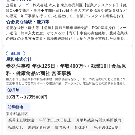
企業名 ソーゴー株式会社 求人名 東京都品川区【営業アシスタント】未経
験OK◆受発注・事務◆年間休日130日 仕事の内容 樹脂板や建築資材など
の販売・加工事業を行っている当社にて、営業アシスタント業務をお任せ
いたします。注文対応やWebデータの出力、各所への発注・加工依頼のほ
必要な経験・能力等
か、電話・メール対応等の事務業務を担当します。 ■受注・発注業務：FA
必要な経験・能力等 【必須】普通自動車運転免許、PCの基本操作（メー
Xによる注文対応、Web発注データのプリントアウト、各仕入先・協力会
ル送信・簡単入力程度）ができる方【尚可】事務の実務経験、受発注業務
社への発注および加工依頼等 ■納品書・請求書の作成および発送手配 ■商
の経験のある方★業界・職種未経験歓迎！人柄と意欲を重視した採用を行
品手配・在庫確認・納期調整 ■電話・メールでの問い合わせ対応および付
っています。 【要件】未経験歓迎！未経験からスタートして長く勤務する
随する事務全般 ※高度なPCスキルは不要です。【業務内容の変更範囲】
社員が多数在籍しています。 【求める人物像】納期優先の業界のため状況
当社の指定する業務 募集職種 東京都品川区【営業アシスタント】未経験O
正社員
変化に臨機応変かつ柔軟に対応できる方、約束を守り正確に作業を進めら
星和株式会社
K◆受発注・事務◆年間休日130日
れる方を求めています。高度なPCスキルや関数知識は一切不要です。丁
寧な指導体制が整っているため、安心してお仕事をスタートしていただけ
受発注事務 年休125日・年収400万~・残業10H 食品原
ます。 学歴・資格 学歴：大学院 大学 高専 短大 専修学校 高校 語学力：
料・健康食品の商社 営業事務
資格：
輸入される食品原料や食品添加物、健康食品等を扱う「食」の総合商社である当社にて、
営業事務として営業サポートや書類作成、データ入力、電話対応などの業務をお任せしま
す。
月給
30万円～37万5000円
勤務地
東京都品川区
業界未経験歓迎
年間休日120日以上
月平均残業時間20時間以内
転勤なし
未経験者歓迎
賞与あり
育休あり
完全週休2日制
交通費支給
土日祝休み