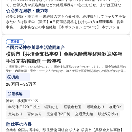
て、仕訳入力や振込業務などの経理事務を中心にお任せ。まずは正確な入
力・確認業務からスタートし、既存メンバーと一緒に業務を進めながら段
必要な経験・能力等
階的に経理知識を身につけていただきます。 【具体的には】 ■社内稟議に
必要な経験・能力等 ※未経験の方も応募可能。経理職としてキャリアを築
基づく仕訳入力 ■月末の振込業務 ■明細作成 ■伝票処理、記帳業務 ■既存
きたい方は歓迎◎ 【歓迎】■日商簿記資格をお持ちの方 ■経理事務、営業
メンバーの業務サポート 【将来的には】 ■月次決算補助 ■四半期・年次決
事務、一般事務などの事務経験 【本ポジションについて】 本ポジション
算補助 ■有価証券報告書など開示資料作成補助 ■海外子会社を含む連結決
の魅力は、プライム上場企業の経理部門で、未経験から経理キャリアをス
算補助 ※3～5年程度を目安に、徐々に決算業務へ業務範囲を広げていく
タートできる点です。まずは仕訳入力や振込業務など基礎的な業務から担
想定です。 募集職種 未経験歓迎【経理/みなとみらい】プライム上場/残業
正社員
当し、3～5年をかけて月次決算・四半期決算・開示資料作成補助などへス
全国共済神奈川県生活協同組合
ほぼなし/年休123日
テップアップできます。また、残業は通常月ほぼなく、決算月でも10時間
未満のため、無理なく経理として専門性を身につけられる環境です。 学
横浜市【共済金支払事務】金融保険業界経験歓迎/各種
歴・資格 学歴：大学院 大学 高専 短大 専修学校 高校 語学力： 資格：日商
手当充実/転勤無 一般事務
簿記検定1級 日商簿記検定2級
共済事業を行っている当社にて、共済金支払事務をお任せいたします。共済金請求書類の
受付・内容確認・審査・データ入力のほか、加入者様や医療機関等からの問い合わせ電話
対応や書類発送等を担当します。
月給
26万円～35万円
勤務地
神奈川県横浜市中区
年間休日120日以上
転勤なし
経験者歓迎
退職金あり
在宅OK
賞与あり
育休あり
完全週休2日制
交通費支給
駅近5分以内
土日祝休み
仕事の内容
企業名 全国共済神奈川県生活協同組合 求人名 横浜市【共済金支払事務】