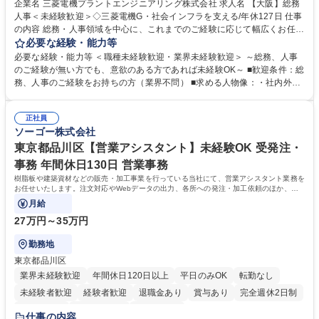
企業名 三菱電機プラントエンジニアリング株式会社 求人名 【大阪】総務
人事＜未経験歓迎＞◇三菱電機G・社会インフラを支える/年休127日 仕事
の内容 総務・人事領域を中心に、これまでのご経験に応じて幅広くお任せ
します。 ＜具体的には＞ ・総務/人事労務（給与・社保・勤怠管理など）
必要な経験・能力等
・採用・教育研修 ・福利厚生運用 など ※基本的には事務所勤務ですが、
必要な経験・能力等 ＜職種未経験歓迎・業界未経験歓迎＞ ～総務、人事
採用や教育等の業務内容により、関西圏以外への日帰り・宿泊を伴う国内
のご経験が無い方でも、意欲のある方であれば未経験OK～ ■歓迎条件：総
出張もございます。 ※担当業務を持ちつつ、お互いに助け合いながら、総
務、人事のご経験をお持ちの方（業界不問） ■求める人物像：・社内外の
務部という組織として協力しながら進める体制です。 募集職種 【大阪】
関係各部門との調整を率先して行い、業務を円滑に遂行できる協調性やコ
総務人事＜未経験歓迎＞◇三菱電機G・社会インフラを支える/年休127日
ミュニケーション能力を持っている方 ・人事総務領域に興味がありゼネラ
正社員
リスト志向をお持ちの方 学歴・資格 学歴：大学院 大学 語学力： 資格：
ソーゴー株式会社
東京都品川区【営業アシスタント】未経験OK 受発注・
事務 年間休日130日 営業事務
樹脂板や建築資材などの販売・加工事業を行っている当社にて、営業アシスタント業務を
お任せいたします。注文対応やWebデータの出力、各所への発注・加工依頼のほか、電
話・メール対応等の事務業務を担当します。
月給
27万円～35万円
勤務地
東京都品川区
業界未経験歓迎
年間休日120日以上
平日のみOK
転勤なし
未経験者歓迎
経験者歓迎
退職金あり
賞与あり
完全週休2日制
交通費支給
駅近5分以内
土日祝休み
仕事の内容