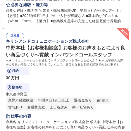
がほぼ発生せず、連続した日程の有給取得が可能なため、WLBを整えたい
必要な経験・能力等
方にお勧めの環境です！ 入社後はOJTを通じて丁寧に研修を行いますの
必要な経験・能力等 ＼業界・職種未経験OK！早期入社が可能な方へ！／
で、事務未経験の方でも安心して臨むことができます。 【業務詳細】■電
【必須】■2026年9月1日までのご入社が可能な方 ■基本的なPCスキル
話・来客対応 ■物件の鍵や社内の備品管理 ■データ入力や書類作成 ■契約
（Word・Excel） 【魅力】 ■創業以来黒字の安定した経営基盤で長期的に
書などのファイリング ■郵送物の仕訳・発送 など 募集職種 ◆急募｜9月1
安心して働ける環境 ■残業ほぼなしで働きやすさ抜群、プライベートとの
日入社◆【渋谷/一般事務】未経験歓迎/年休124日/残業ほぼ無
両立が可能 ■有給取得を積極的に推奨、年間10日程度の取得実績 ■1ヶ月
正社員
のOJTで業務を習得可能、未経験でもしっかりサポート 学歴・資格 学
キリンアンドコミュニケーションズ株式会社
歴：大学院 大学 高専 短大 語学力： 資格：
中野本社【お客様相談室】お客様のお声をもとにより良
い商品づくりへ貢献 インバウンドコールスタッフ
≪★コミュニケーションを通してキリンのファンを増やしませんか？★≫ お客様のお声
をより良い商品づくりに活かしていく上で、窓口となるお客様相談室でのお仕事です。
月給
30万円
勤務地
東京都中野区
業界未経験歓迎
年間休日120日以上
退職金あり
在宅OK
賞与あり
交通費支給
土日祝休み
寮・社宅あり
仕事の内容
企業名 キリンアンドコミュニケーションズ株式会社 求人名 中野本社【お
客様相談室】お客様のお声をもとにより良い商品づくりへ貢献 仕事の内容