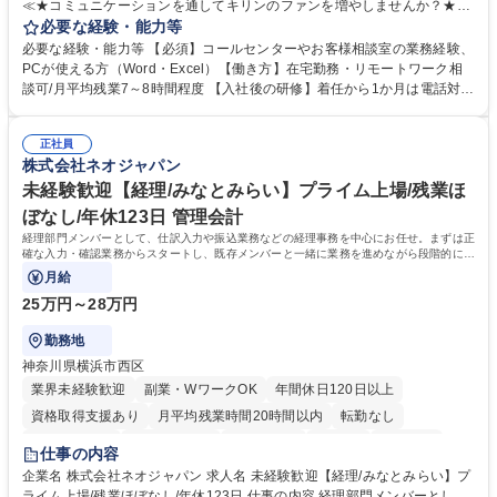
≪★コミュニケーションを通してキリンのファンを増やしませんか？★≫
お客様のお声をより良い商品づくりに活かしていく上で、窓口となるお客
必要な経験・能力等
様相談室でのお仕事です。 日々お客様からいただくキリングループへのご
必要な経験・能力等 【必須】コールセンターやお客様相談室の業務経験、
意見を、企業活動に活かしています。お客様からの声に迅速かつ誠意をも
PCが使える方（Word・Excel）【働き方】在宅勤務・リモートワーク相
って対応、情報提供するとともにグループ内活動に反映しています。 【具
談可/月平均残業7～8時間程度 【入社後の研修】着任から1か月は電話対応
体的には】電話応対、メール、お手紙対応、ご指摘品調査報告書作成、有
のOJTを中心に実施し、電話対応に慣れた段階でメール・手紙のOJTを実
人チャットボット対応など。 【1日の対応件数】■電話：月間一人当たり
施する予定です。独り立ち以降もしっかりフォローする体制を整えていま
平均100件前後■メール・手紙：同上40件前後 募集職種 中野本社【お客様
正社員
すのでご安心ください。 【当社について】キリングループの広報機能を担
株式会社ネオジャパン
相談室】お客様のお声をもとにより良い商品づくりへ貢献
う会社として、お客様との出会いを大切にし、磨き上げたホスピタリティ
を込めてコミュニケーションをとりながら広報関連業務を行っておりま
未経験歓迎【経理/みなとみらい】プライム上場/残業ほ
す。 学歴・資格 学歴：大学院 大学 高専 短大 専修学校 高校 語学力： 資
ぼなし/年休123日 管理会計
格：
経理部門メンバーとして、仕訳入力や振込業務などの経理事務を中心にお任せ。まずは正
確な入力・確認業務からスタートし、既存メンバーと一緒に業務を進めながら段階的に経
理知識を身につけていただきます。
月給
25万円～28万円
勤務地
神奈川県横浜市西区
業界未経験歓迎
副業・WワークOK
年間休日120日以上
資格取得支援あり
月平均残業時間20時間以内
転勤なし
未経験者歓迎
時短勤務あり
退職金あり
在宅OK
賞与あり
仕事の内容
完全週休2日制
交通費支給
駅近5分以内
土日祝休み
服装自由
企業名 株式会社ネオジャパン 求人名 未経験歓迎【経理/みなとみらい】プ
ライム上場/残業ほぼなし/年休123日 仕事の内容 経理部門メンバーとし
寮・社宅あり