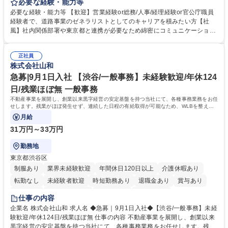
等のフロント部門の部署等幅広い部署での業務をお任せいたします。研修
必要な経験・能力等
制度やキャリア支援が充実しております！ ※下記業務詳細 【業務詳細】■
必要な経験・能力等 【歓迎】営業経験or総務/人事/経理経験or官公庁職員
管理部門：広報、人事、経理など当公社の運営に係る管理業務 ■収益部
経験者で、道路事業のゼネラリストとしてのキャリアを積みたい方【社
門：駐車場の新規開拓、管理運営、新宿駅西口広場の「イベントコーナ
風】社内関係部署や東京都と連携が必要なため綿密にコミュニケーション
ー」などの管理運営 ■道路部門：整備の急がれる骨格幹線道路や木造住宅
を図っています。 【業務の魅力】■幅広く携われる：総合職（事務）で
密集地域の特定整備路線の用地取得、道路に関する普及啓発事業、都内の
は、駐車場の管理運営や道路用地の取得、公益財団法人の中枢を担う管理
道路施設や道路工事現場の見学ツアー事業 ※入社後は上記いずれかの部門
正社員
部門など多岐に渡る業務を経験できます。 ■様々なプロジェクト：駐車場
株式会社山和
へ配属。※業務内容変更の範囲：会社の定める業務 募集職種 【都庁グル
事業の他、新宿駅西口広場内に設置された照明を兼ねた広告「ブライトサ
ープ】総合職（事務）◇残業月平均9時間未満／有給年平均16日取得
イン」の管理運営を行うなど、事業収益を生み出す活動を積極的に行って
急募|9月1日入社 【渋谷/一般事務】未経験歓迎/年休124
います。 学歴・資格 学歴：大学院 大学 高専 短大 専修学校 高校 語学力：
日/残業ほぼ無 一般事務
資格：
不動産事業を展開し、創業以来黒字経営の安定基盤を持つ当社にて、各種事務業務をお任
せします。残業がほぼ発生せず、連続した日程の有給取得が可能なため、WLBを整えた
い方にお勧めの環境です！
月給
31万円～33万円
勤務地
東京都渋谷区
制服あり
業界未経験歓迎
年間休日120日以上
介護休暇あり
転勤なし
未経験者歓迎
時短勤務あり
退職金あり
賞与あり
育休あり
完全週休2日制
交通費支給
土日祝休み
仕事の内容
企業名 株式会社山和 求人名 ◆急募｜9月1日入社◆【渋谷/一般事務】未経
験歓迎/年休124日/残業ほぼ無 仕事の内容 不動産事業を展開し、創業以来
黒字経営の安定基盤を持つ当社にて、各種事務業務をお任せします。残業