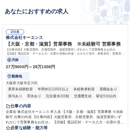
あなたにおすすめの求人
正社員
株式会社キーエンス
【大阪・京都・滋賀】営業事務 ※未経験可 営業事務
【仕事内容】大阪営業所、京都営業所、滋賀営業所いずれかにて営業事務をお任せ。
【詳細】電話応対・データ入力・伝票や見積の作成・カタログ送付・来客対応・営業所内
で発生する事務業務や業務改善をお任せ。
月給
27万9000円～28万1000円
勤務地
大阪府大阪市淀川区
業界未経験歓迎
年間休日120日以上
未経験者歓迎
退職金あり
賞与あり
育休あり
完全週休2日制
交通費支給
駅近5分以内
土日祝休み
仕事の内容
企業名 株式会社キーエンス 求人名 【大阪・京都・滋賀】営業事務 ※未経
験可 仕事の内容 【仕事内容】大阪営業所、京都営業所、滋賀営業所いず
れかにて営業事務をお任せ。 【詳細】電話応対・データ入力・伝票や見積
の作成・カタログ送付・来客対応・営業所内で発生する事務業務や業務改
必要な経験・能力等