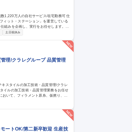
ネフィット・ステーション」を運営している
・仕組みを企画し、実行をお任せします。
画・人員管理の高度化、モニタリング■人事
制
土日祝休み
則等の各人事労務規程の改定、運用管理■人
・リスク対応※ご経験が少ない場合は育成し
お任せ。 募集職種 【人事制
管理/クラレグループ 品質管理
従事。 ■出張：主に国内 3回前後/月。海
トムス等。スポーツ系の生地の生産がメイ
管理/クラレグループ
リモートOK/第二新卒歓迎 生産技