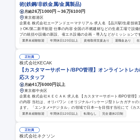
術(鉄鋼/非鉄金属/金属製品)
26万1000円～36万6100円
月給
東京都港区
企業名 株式会社エーアンドエーマテリアル 求人名 【品川駅/生産技術】◆設備導入企画担当◆年休127日/リモー
トOK/第二新卒歓迎 仕事の内容 全国の不燃建材などの生産工場で設備保全・生産管理等を行っている生産グルー
プの統括や設備の新設、省エネ設備の企画・導入などがミッションです。 
的には】工事や設備リニューアルの審査・稟議対応／新しい省エネ・
業界未経験歓迎
年間休日120日以上
資格取得支援あり
退職金あり
在
の全国展開業務 【入社後】まずは工場の状況把握、設備確認、G会社の担当者との連携をしやすくするために先
輩に同行し、全国の工場を訪問します。 ＜業務の変更範囲：当社の定める業務＞ 募集職種 【品
◆設備導入企画担当◆年休127日/リモートOK/第二新卒歓迎
正社員
株式会社KECAK
【カスタマーサポート/BPO管理】オンライントレカ/
応スタッフ
41万6000円以上
月給
東京都中央区
企業名 株式会社ＫＥＣＡＫ 求人名 【カスタマーサポート/BPO管理】オンライントレカ/エンタメ/急成長中★ 仕事
の内容 当社は、オリパワン（オリジナルパッケージ型トレカガチャ
ます。「エンタメ×デジタル」の領域で日本一を目指す当社にて《カス
社内CSチームの一員としてBPO（外部委託先）の管理・育成をご担
業界未経験歓迎
年間休日120日以上
転勤なし
完全週休2日制
ス品質向上を担います。 【具体的には】■BPO先との定期連携・情報
新 ■対応品質モニタリング・SLA/KPI管理 ■トレーニング実施・フ
の仕組み化に挑戦でき、ユーザーの熱量を直に感じながら体験価値向上に貢献できます。
正社員
サポート/BPO管理】オンライントレカ/エンタメ/急成長中★
株式会社ネクソン