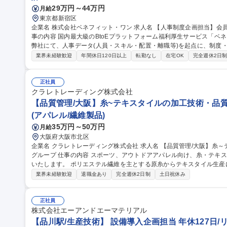
29万円～44万円
月給
東京都新宿区
企業名 株式会社ベネフィット・ワン 求人名 【人事制度企画担当】会員数1,220万人の自社サービス/在宅勤務可 仕
事の内容 国内最大級のBtoEプラットフォーム福利厚生サービス「ベ
弊社にて、人事データ(人員・スキル・配置・離職等)を起点に、制度
【詳細】■人事制度(等級・評価・報酬等)の企画・改定・運用■要員計
業界未経験歓迎
年間休日120日以上
転勤なし
在宅OK
完全週休2日
データの集約・可視化を起点としたデータドリブンHRの推進■就業規
事発令・データ管理■人事システム運用改善■雇用契約管理■労務相談
ていきますのでご安心ください※経験に応じ給与や勤怠、福利厚生制度の運用実務も
正社員
度企画担当】会員数1,220万人の自社サービス/在宅勤務可
クラレトレーディング株式会社
【品質管理/大阪】糸~テキスタイルの加工技術・品質
(アパレル/繊維製品)
35万円～50万円
月給
大阪府大阪市北区
企業名 クラレトレーディング株式会社 求人名 【品質管理/大阪】糸～テキスタイルの加工技術・品質管理/クラレ
グループ 仕事の内容 スポーツ、アウトドアアパレル向け、糸・テキスタイルの加工技術・品質管理業務をお任せ
いたします。 ポリエステル繊維を主とする原糸からテキスタイル生産において、フィラメント原糸、仮撚り、紡
績、織、編、染などの協力外注工場と連携し、加工技術対応や品質管理に
業界未経験歓迎
退職金あり
完全週休2日制
土日祝休み
外も可能性はあり。 ■アイテム：Tシャツ、インナーやアウター、ボ
ン。 募集職種 【品質管理/大阪】糸～テキスタイルの加工技術・品質
正社員
株式会社エーアンドエーマテリアル
【品川駅/生産技術】 設備導入企画担当 年休127日/