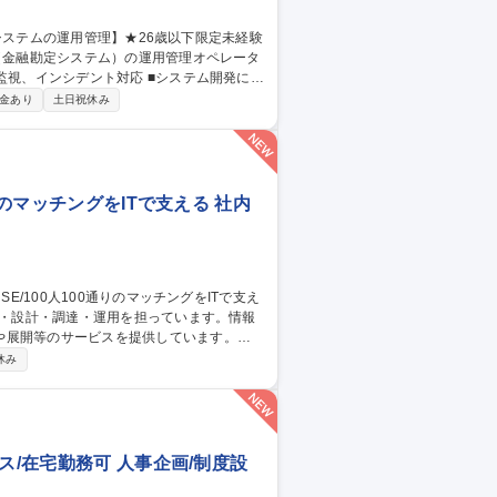
ILに基づいた大規模金融システムの運用業務
金あり
土日祝休み
or三鷹/金融システムの運用管理】★26歳以下限定未経験可★
りのマッチングをITで支える 社内
や展開等のサービスを提供しています。
社内用IaaS/SaaS/Idpの設計/構築/運
休み
増床に伴うIT設備の設計、構築、運用保守
ークあふれる“会社”を創る」ために「いつ
す 募集職種 ■システムア
ス/在宅勤務可 人事企画/制度設