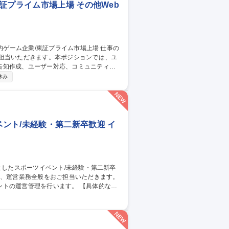
証プライム市場上場 その他Web
ご担当いただきます。本ポジションでは、ユ
告知作成、ユーザー対応、コミュニティ運
休み
との継続的な関係構築およびサービス品質
ント/未経験・第二新卒歓迎 イ
管理を行います。 【具体的な業
ト） ・アルバイトの手配、現場での指示だ
の良い先輩と一緒に仕事をしますので、未経
中心としたスポーツイベント/未経験・第二新卒歓迎