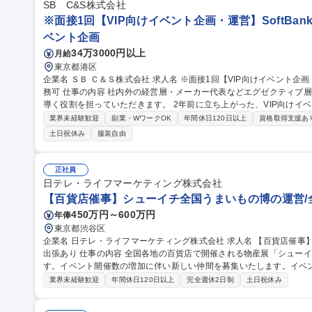
SB C&S株式会社
※面接1回【VIP向けイベント企画・運営】SoftBan
ベント企画
34万3000円以上
月給
東京都港区
企業名 ＳＢ Ｃ＆Ｓ株式会社 求人名 ※面接1回【VIP向けイベント企画・運営】SoftBankグループ/週3日の在宅勤
務可 仕事の内容 社内外の経営層・メーカー代表などエグゼクティブ層に向けたイベントを企画・運営し、成功に
導く役割を担っていただきます。 2年前に立ち上がった、VIP向けイベントを専門に行う部隊でのポジションで
す。イベント開催回数も年々増加傾向にあり、より多くの方々に感動
業界未経験歓迎
副業・WワークOK
年間休日120日以上
資格取得支援あ
けた採用となります。 【詳細】社内外の各種イベントの企画・運営サ
土日祝休み
服装自由
当日の運営・調整、関係各所とのコミュニケーション等 募集職種 ※面接1回【VIP向けイベント企画・運営】Soft
Bankグループ/週3日の在宅勤務可
正社員
日テレ・ライフマーケティング株式会社
【百貨店催事】シューイチ全国うまいもの博の運営/
450万円～600万円
年俸
東京都渋谷区
企業名 日テレ・ライフマーケティング株式会社 求人名 【百貨店催事】シューイチ全国うまいもの博の運営/全国
出張あり 仕事の内容 全国各地の百貨店で開催される物産展「シューイチ全国うまいもの博」を担当いただきま
す。イベント開催数の増加に伴い新しい仲間を募集いたします。イベ
わっていただきます ■「シューイチ全国うまいもの博」の運営 ※メイン業務 1.イベントへの出店社誘致および管
業界未経験歓迎
年間休日120日以上
完全週休2日制
土日祝休み
理業務 2.イベントスペースの運営会社等に対する実務交渉及びイベン
ント実施場所での運営サポート業務 ※宿泊を伴う国内出張があります。 ■出店運営事務 募