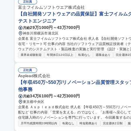
シューイチ全国うまいもの博の運営/全国出張あり
正社員
富士フイルムソフトウエア株式会社
【自社開発ソフトウェアの品質保証】富士フイルムグル
テストエンジニア
29万1000円～43万7000円
月給
神奈川県横浜市港北区
企業名 富士フイルムソフトウエア株式会社 求人名 【自社開発ソフトウェアの品質保証】富士フイルムグループ/
在宅・リモート可 仕事の内容 当社のソフトウェア品質検証技術者（テストエンジニア）として、当社開発ソフト
ウェアのシステムテスト・製品検査の実施と実行管理 （設計・実施と
す。 【業務詳細】品質・効率（ex. テスト自動化）の向上や、今後のCloud/AI/IoT/DevOps時代のテスト・品質保
業界未経験歓迎
年間休日120日以上
転勤なし
退職金あり
完全週休2
証に向けて、最新の技術を取り入れることに積極的にチャレンジする人を期待します。 
体の品質保証を担っているのに対し、弊社ではソフトウェア部分の品質保証
【自社開発ソフトウェアの品質保証】富士フイルムグループ/在宅・リ
正社員
Asplead株式会社
【年収450万~550万/リノベーション品質管理スタ
他事務
34万6100円～42万3000円
月給
東京都中央区
企業名 Ａｓｐｌｅａｄ株式会社 求人名 【年収450万～550万/リノベーション品質管理スタッフ】完工検査/職人手
配など 仕事の内容 「営業を支える」のではなく、「お客様へ安心して住まいを引き渡す」仕事です。当社は中古
住宅購入時のリノベーションを専門に行っています。 今回募集する
るために 欠かせない品質管理・現場サポートスタッフです。工事がスムーズに進むよう現場を支え、施工品質を
月平均残業時間20時間以内
転勤なし
時短勤務あり
完全週休2日制
服
最後まで守る重要なポジションです。 【具体的には】■完成した工事