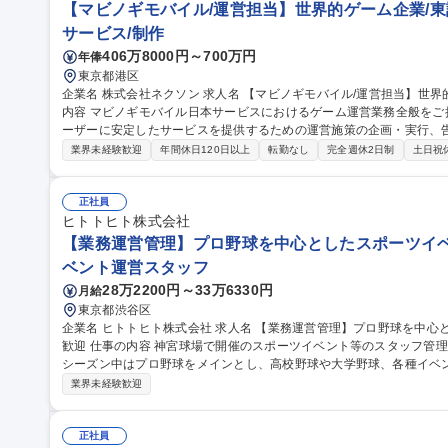
【マビノギモバイル/運営担当】世界的ゲーム企業/東
サービス/制作
406万8000円～700万円
年俸
東京都港区
企業名 株式会社ネクソン 求人名 【マビノギモバイル/運営担当】世界的ゲーム企業/東証プライム市場上場 仕事の
内容 マビノギモバイル日本サービスにおけるゲーム運営業務全般を
ーザーに安定したサービスを提供するための運営施策の企画・実行、
営 など、Liveサービス運営に関わる幅広い業務をご担当いただきます。 また、ゲーム内イベントと連動したSNS
業界未経験歓迎
年間休日120日以上
転勤なし
完全週休2日制
土日祝
施策やユーザーコミュニケーションの企画・運営を通じて、ユーザー
向上を推進していただきます。 募集職種 【マビノギモバイル/運営担当】世界的ゲーム企業/東証プライム市場上
場
正社員
ヒトトヒト株式会社
【業務運営管理】プロ野球を中心としたスポーツイベ
ベント運営スタッフ
28万2200円～33万6330円
月給
東京都渋谷区
企業名 ヒトトヒト株式会社 求人名 【業務運営管理】プロ野球を中心としたスポーツイベント/未経験・第二新卒
歓迎 仕事の内容 神宮球場で開催のスポーツイベント等のスタッフ管理、運営業務全般をおご担当いただきます。
シーズン中はプロ野球をメインとし、高校野球や大学野球、各種イベントの運営
務】 ・各担当エリアのマネジメント（スタッフ・整備・物販・イベン
業界未経験歓迎
し ・アルバイトスタッフでの対応が難しい案件の2次対応 ★面倒見
験の方も安心です！ 募集職種 【業務運営管理】プロ野球を
正社員