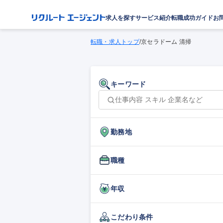
求人を探す
サービス紹介
転職成功ガイド
お
転職・求人トップ
/
京セラドーム 清掃
キーワード
勤務地
職種
年収
こだわり条件