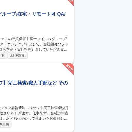
ープ/在宅・リモート可 QA/
計画立案・実行管理）をしていただきま
日制
土日祝休み
※富士フイルムが製品全
の責任を担っています。 募集職種
モート可
ッフ】完工検査/職人手配など その
のは、お客様へ安心して住まいをお引渡しす
装自由
の品質チェック■是正箇所の確認・写真撮影