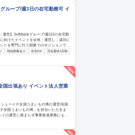
kグループ/週3日の在宅勤務可 イ
と体験を届けるため、組織体制の強化に向
り
時短勤務あり
在宅OK
完全週休2日制
ポート、VIPイベントの進行管理、イベント
全国出張あり イベント法人営業
ントの運営に留まらず事業推進業務にも携
ト実施の機会を獲得するための業務 3.イベ
集職種 【百貨店催事】