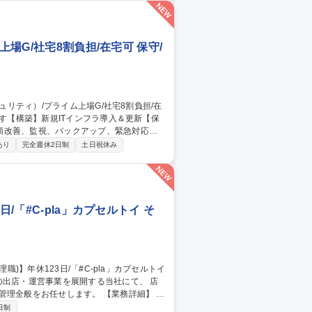
■近隣へのご挨拶■キーボックスの回収など
真管理が可能です。 募集職種 【年
配など
場G/社宅8割負担/在宅可 保守/
順改善、監視、バックアップ、緊急対応、
あり
完全週休2日制
土日祝休み
 ・ISMS(ISO/IEC 27001)・BC
納品対応、営業・技術担当とのやりとり等） ・新
理と説明、成果物のレビュー） 募集職
8割負担/在宅可
/「#C-pla」カプセルトイ そ
の出店・運営事業を展開する当社にて、 店
任せします。 【業務詳細】 ■
面接など ■店舗及び担当エリアの収益管理
日制