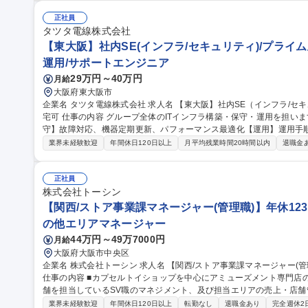
■職人への是正依頼■是正工事の日程調整■工事申請書類の作成・提出 
★外回りが中心/社用車で現場を巡回します。iPad支給で現場でも書類作成や写
正社員
収450万～550万/リノベーション品質管理スタッフ】完工検査/職人手
タツタ電線株式会社
【東大阪】社内SE(インフラ/セキュリティ)/プライム上
運用/サポートエンジニア
29万円～40万円
月給
大阪府東大阪市
企業名 タツタ電線株式会社 求人名 【東大阪】社内SE（インフラ/セキュリティ）/プライム上場G/社宅8割負担/在
宅可 仕事の内容 グループ全体のITインフラ構築・保守・運用を担います【構築】新規ITインフラ導入＆更新【保
守】故障対応、機器定期更新、パフォーマンス最適化【運用】運用手
ヘルプデスク 一般的なシステム開発は対応せず、主にサーバ、セキュリティ、ネットワーク、IT端末管理をお願
業界未経験歓迎
年間休日120日以上
月平均残業時間20時間以内
退職金
いします。 ・情報セキュリティ対応（サイバー攻撃への対策、インシデント対応）
MS(ISO/IEC 22301)関連 ・ITベンダー対応（製品調査・購入・
規ITソリューションの調査、導入検討 ・外注パートナー対応（問題点の整
正社員
種 【東大阪】社内SE（インフラ/セキュリティ）/プライム上場G/社宅
株式会社トーシン
【関西/ストア事業課マネージャー(管理職)】年休123日
の他エリアマネージャー
44万円～49万7000円
月給
大阪府大阪市中央区
企業名 株式会社トーシン 求人名 【関西/ストア事業課マネージャー(管理職)】年休123日/「#C-pla」カプセルトイ
仕事の内容 ■カプセルトイショップを中心にアミューズメント専門店
舗を担当しているSV職のマネジメント、及び担当エリアの売上・店舗管理全般をお
マネジメント：SV職の教育、育成、評価 ■人員管理：勤怠管理、採用
業界未経験歓迎
年間休日120日以上
転勤なし
退職金あり
完全週休2