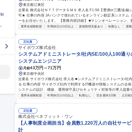
東京都江東区
企業名 株式会社ＮＴＴデータＳＭＳ 求人名 F1-56【豊洲or三鷹/金融システムの運用管理】★26歳以下限定未経験
日制
可★ 仕事の内容 JAバンクで使われているオンライン勘定系システム（金融勘定システム）の運用管理オペレータ
ーをお任せいたします。 【業務内容詳細】 ■マシンオペレーション、監視、インシデント対応 ■システム開発に伴
し
う運用受け入れ推進 ■改善活動、各種報告書作成 【業務の魅力】 IT
業界未経験歓迎
年間休日120日以上
資格取得支援あり
転勤なし
退職
を担当することができます。 募集職種 F1-56【豊洲
正社員
サイボウズ株式会社
システムアドミニストレータ/社内SE/100人100通
システムエンジニア
43万円～71万円
月給
東京都中央区
企業名 サイボウズ株式会社 求人名 ■システムアドミニストレータ/社内SE/100人100通りのマッチングをITで支え
る 仕事の内容 サイボウズ社内で利用するIT機器や情報システムの企画・設計・調達・運用を担っています。情報
システムの設計、構築、運用保守及びセキュリティ対策等の導入提案
【業務内容】■サイボウズの働き方を支えるITシステムの設計/構築/運用保守■
業界未経験歓迎
年間休日120日以上
転勤なし
完全週休2日制
土日祝
用保守■社内用オンプレミスサーバーの設計・運用保守■拠点の構築・
※当社の企業理念を実現するための社内環境づくり、つまり「チームワ
でも、どこでも、誰とでも、最高の仕事ができるITを提供する」をミッションとしていま
正社員
ドミニストレータ/社内SE/100人100通りのマッチングをITで支える
株式会社ベネフィット・ワン
【人事制度企画担当】会員数1,220万人の自社サービ
計