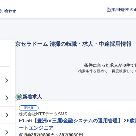
採用検討中の
問い合わせ
京セラドーム 清掃の転職・求人・中途採用情報
条件に合った求人が 0件で
検索条件を緩めて、再度検索して
新着求人
正社員
株式会社NTTデータSMS
F1-56【豊洲or三鷹/金融システムの運用管理】 26
ートエンジニア
25万9800円～39万9030円
月給