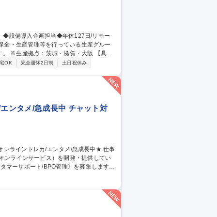
※生産拠点：茨城・滋賀・大阪 【具体
省人設備などの検討・紹介・導入／新設備
宅OK
完全週休2日制
土日祝休み
川駅/生産技術】
エンタメ/急成長中 チャット対
のオンラインサービス）を開発・提供してい
タマーサポート/BPO管理》を募集します！
当。品質管理や教育、社内連携を通じサービ
同期 ■業務マニュアル・対応フロー共有・更
ィードバック 【仕事の魅力】急成長組織でCS
 募集職種 【カスタマー