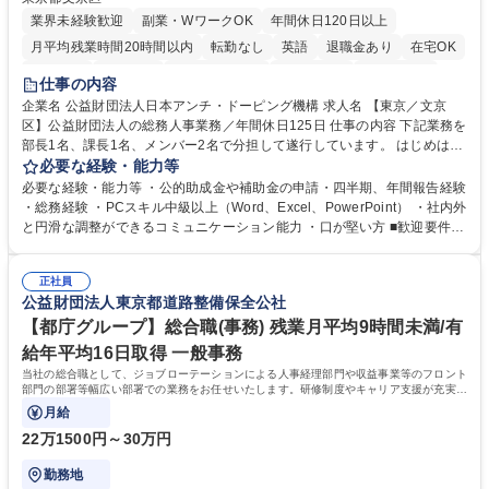
業界未経験歓迎
副業・WワークOK
年間休日120日以上
月平均残業時間20時間以内
転勤なし
英語
退職金あり
在宅OK
賞与あり
育休あり
完全週休2日制
交通費支給
土日祝休み
仕事の内容
食事補助あり
企業名 公益財団法人日本アンチ・ドーピング機構 求人名 【東京／文京
区】公益財団法人の総務人事業務／年間休日125日 仕事の内容 下記業務を
部長1名、課長1名、メンバー2名で分担して遂行しています。 はじめは担
当者として業務を覚えていただき、ゆくゆくはリーダーやマネージャーポ
必要な経験・能力等
ジションとして活躍いただくことを期待しています。 【総務・人事グルー
必要な経験・能力等 ・公的助成金や補助金の申請・四半期、年間報告経験
プの業務内容】 ・人事制度関連 ・採用活動 ・教育研修の企画、実行 ・勤
・総務経験 ・PCスキル中級以上（Word、Excel、PowerPoint） ・社内外
怠管理 ・官公庁への各種提出 ・法定の会議運営（評議員会、理事会） ・
と円滑な調整ができるコミュニケーション能力 ・口が堅い方 ■歓迎要件
コンプライアンス ・内部規程やルールの管理、整備、文書管理 ・契約関
・採用業務経験 ・英語に抵抗がない方 ・営業経験 学歴・資格 学歴：大学
連 ・衛生管理 ・防災関連・公的助成金の管理・オフィス、ファシリティ
院 大学 高専 短大 専修学校 高校 語学力： 資格：
管理 ・福利厚生関連 ・職員からの問合せ、相談対応 ・その他日常の総務
正社員
公益財団法人東京都道路整備保全公社
業務全般 募集職種 【東京／文京区】公益財団法人の総務人事業務／年間
休日125日
【都庁グループ】総合職(事務) 残業月平均9時間未満/有
給年平均16日取得 一般事務
当社の総合職として、ジョブローテーションによる人事経理部門や収益事業等のフロント
部門の部署等幅広い部署での業務をお任せいたします。研修制度やキャリア支援が充実し
ております！ ※下記業務詳細
月給
22万1500円～30万円
勤務地