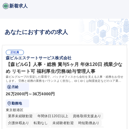
新着求人
あなたにおすすめの求人
正社員
森ビルエステートサービス株式会社
【森ビルG】人事・総務 賞与5ヶ月 年休120日 残業少な
め リモート可 福利厚生/労務/給与管理人事
森ビルグループの安定した環境で、バックオフィスから会社を支える人事・総務をお任せ
します。 労務と総務の業務をバランスよく担当し、ゆくゆくは制度改定などのコア業務
にも挑戦できる、やりがいある環境です。
月給
26万2000円～36万4000円
勤務地
東京都港区
業界未経験歓迎
年間休日120日以上
資格取得支援あり
介護休暇あり
転勤なし
未経験者歓迎
時短勤務あり