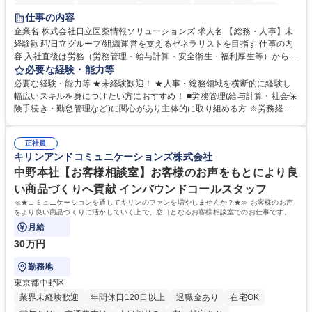
住宅手当あり
時短勤務あり
退職金あり
在宅OK
賞与あり
仕事の内容
育休あり
完全週休2日制
交通費支給
土日祝休み
寮・社宅あり
企業名 株式会社日立医薬情報ソリューションズ 求人名 【総務・人事】未
経験歓迎/日立グループ/組織運営を支えるゼネラリストを目指す 仕事の内
容 入社直後は労務（労務管理・給与計算・安全衛生・福利厚生等）からお
任せいたします。将来は総務・採用・教育業務へ守備範囲を広げ、組織運
必要な経験・能力等
営を支えるゼネラリストをめざせます。 ・初期業務：労働時間管理、給与
必要な経験・能力等 ★未経験歓迎！ ★人事・総務領域を横断的に経験し
計算、社会保険対応、福利厚生管理、安全衛生、健康経営推進等をお任せ
幅広いスキルを身につけたい方におすすめ！ ■労務管理(給与計算・社会保
します。ご経験に応じて、休職者管理など、幅広く経験を積んでいただき
険手続き・勤怠管理など)に関心があり主体的に取り組める方 ※労務経験
ます。 ・将来的な広がり：総務・採用・教育・税務対応・経営企画等。
者は早期にご活躍いただけます。 ■チームで仕事を推進できる方■将来は
★メンバーがマンツーマンで丁寧に教えるため、ご経験が浅くても安心！
マネジメント職として活躍したい 【尚可】■人事、労務、採用、教育業務
幅広く経験を積みたい意欲がある方に最適な環境です。 募集職種 【総
正社員
のご経験 ■労務管理（給与計算・社会保険手続き・勤怠管理など）の経験
キリンアンドコミュニケーションズ株式会社
務・人事】未経験歓迎/日立グループ/組織運営を支えるゼネラリストを目
■衛生管理者の資格をお持ちの方 学歴・資格 学歴：大学院 大学 高専 短大
指す
専修学校 高校 語学力： 資格：
中野本社【お客様相談室】お客様のお声をもとにより良
い商品づくりへ貢献 インバウンドコールスタッフ
≪★コミュニケーションを通してキリンのファンを増やしませんか？★≫ お客様のお声
をより良い商品づくりに活かしていく上で、窓口となるお客様相談室でのお仕事です。
月給
30万円
勤務地
東京都中野区
業界未経験歓迎
年間休日120日以上
退職金あり
在宅OK