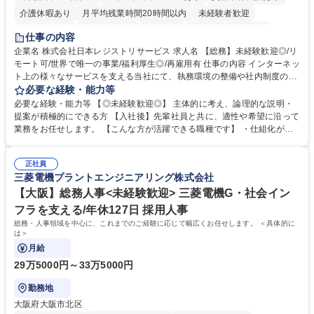
介護休暇あり
月平均残業時間20時間以内
未経験者歓迎
住宅手当あり
時短勤務あり
研修あり
在宅OK
賞与あり
仕事の内容
完全週休2日制
交通費支給
駅近5分以内
土日祝休み
服装自由
企業名 株式会社日本レジストリサービス 求人名 【総務】未経験歓迎◎/リ
モート可/世界で唯一の事業/福利厚生◎/再雇用有 仕事の内容 インターネッ
ト上の様々なサービスを支える当社にて、執務環境の整備や社内制度の検
討、イベント運営などの幅広い業務を担当し、間接的に会社の生産性向上
必要な経験・能力等
や成長に貢献している部署です。 会社の全メンバーが安心して長く成果を
必要な経験・能力等 【◎未経験歓迎◎】 主体的に考え、論理的な説明・
発揮できる環境を整えるために、毎日のメンテナンスや維持管理に加え、
提案が積極的にできる方 【入社後】先輩社員と共に、適性や希望に沿って
新たな施策検討を積極的に行っていただき、会社全体を巻き込み課題解決
業務をお任せします。 【こんな方が活躍できる職種です】 ・仕組化が好
を推進。 ・オフィス運営：執務環境の整備・物品管理・社内規定整備/改
き/得意・協働の姿勢を持っている・優先順位付け、マルチタスクが得意・
善・イベント企画/運営・非常時の対応 など、本人の希望や適性によって
様々な立場で物事を考えられる・定型業務だけでなく突発的な出来事にも
幅広い業務の体得が可能で、多様なキャリアパスを描くことも可能です。
正社員
対処できる・新しいことに興味関心がある 【魅力】■自己啓発支援：資格
三菱電機プラントエンジニアリング株式会社
募集職種 【総務】未経験歓迎◎/リモート可/世界で唯一の事業/福利厚生◎/
取得や通信教育など費用の80%（年間25万円まで）を補助 ■住宅手当：家
再雇用有
賃の50%（月額7万円まで）を補助 学歴・資格 学歴：大学院 大学 語学
【大阪】総務人事<未経験歓迎> 三菱電機G・社会イン
力： 資格：
フラを支える/年休127日 採用人事
総務・人事領域を中心に、これまでのご経験に応じて幅広くお任せします。 ＜具体的に
は＞
月給
29万5000円～33万5000円
勤務地
大阪府大阪市北区