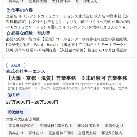
賞与あり
交通費支給
土日祝休み
寮・社宅あり
仕事の内容
企業名 キリンアンドコミュニケーションズ株式会社 求人名 中野本社【お
客様相談室】お客様のお声をもとにより良い商品づくりへ貢献 仕事の内容
≪★コミュニケーションを通してキリンのファンを増やしませんか？★≫
お客様のお声をより良い商品づくりに活かしていく上で、窓口となるお客
必要な経験・能力等
様相談室でのお仕事です。 日々お客様からいただくキリングループへのご
必要な経験・能力等 【必須】コールセンターやお客様相談室の業務経験、
意見を、企業活動に活かしています。お客様からの声に迅速かつ誠意をも
PCが使える方（Word・Excel）【働き方】在宅勤務・リモートワーク相
って対応、情報提供するとともにグループ内活動に反映しています。 【具
談可/月平均残業7～8時間程度 【入社後の研修】着任から1か月は電話対応
体的には】電話応対、メール、お手紙対応、ご指摘品調査報告書作成、有
のOJTを中心に実施し、電話対応に慣れた段階でメール・手紙のOJTを実
人チャットボット対応など。 【1日の対応件数】■電話：月間一人当たり
施する予定です。独り立ち以降もしっかりフォローする体制を整えていま
平均100件前後■メール・手紙：同上40件前後 募集職種 中野本社【お客様
正社員
すのでご安心ください。 【当社について】キリングループの広報機能を担
株式会社キーエンス
相談室】お客様のお声をもとにより良い商品づくりへ貢献
う会社として、お客様との出会いを大切にし、磨き上げたホスピタリティ
を込めてコミュニケーションをとりながら広報関連業務を行っておりま
【大阪・京都・滋賀】営業事務 ※未経験可 営業事務
す。 学歴・資格 学歴：大学院 大学 高専 短大 専修学校 高校 語学力： 資
【仕事内容】大阪営業所、京都営業所、滋賀営業所いずれかにて営業事務をお任せ。
格：
【詳細】電話応対・データ入力・伝票や見積の作成・カタログ送付・来客対応・営業所内
で発生する事務業務や業務改善をお任せ。
月給
27万9000円～28万1000円
勤務地
大阪府大阪市淀川区
業界未経験歓迎
年間休日120日以上
未経験者歓迎
退職金あり
賞与あり
育休あり
完全週休2日制
交通費支給
駅近5分以内