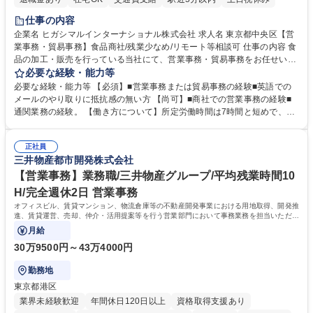
仕事の内容
企業名 ヒガシマルインターナショナル株式会社 求人名 東京都中央区【営
業事務・貿易事務】食品商社/残業少なめ/リモート等相談可 仕事の内容 食
品の加工・販売を行っている当社にて、営業事務・貿易事務をお任せいた
します。営業社員のサポートポジションとして、受発注から海外工場との
必要な経験・能力等
調整まで幅広く対応し、当社事業の根幹を支えていただきます。 ■受発注
必要な経験・能力等 【必須】■営業事務または貿易事務の経験■英語での
業務、請求書発行 ■海外工場とのスケジュール調整 ■在庫管理 ■輸入書類
メールのやり取りに抵抗感の無い方 【尚可】■商社での営業事務の経験■
の確認・作成 ■配送手配 ■通関業者を通して行う輸出入業全般 ■倉庫との
通関業務の経験。 【働き方について】所定労働時間は7時間と短めで、残
倉入れ調整等 ※ゼネラリストとしてのキャリアアップを目指すことが可能
業も月平均20時間以下です。時差出勤制度や週1日のリモート勤務も相談
です。単に商品を販売するだけでなく原料の仕入れから販売までをトータ
可能で、ワークライフバランスを保ち長期就業しやすい環境です。 【当社
ルプロデュースしているため、商品に関わる全ての業務をサポート頂きま
正社員
の強み】1991年の設立以来、外食産業を中心としたお客様の多様なニー
三井物産都市開発株式会社
す。 募集職種 東京都中央区【営業事務・貿易事務】食品商社/残業少なめ/
ズに沿った冷凍水産物等の生産・輸入・販売を一貫して手掛けています。
リモート等相談可
自社工場と海外拠点の強固な連携によるワンストップサービスが最大の強
【営業事務】業務職/三井物産グループ/平均残業時間10
みです。 学歴・資格 学歴：大学院 大学 語学力：英語 資格：
H/完全週休2日 営業事務
オフィスビル、賃貸マンション、物流倉庫等の不動産開発事業における用地取得、開発推
進、賃貸運営、売却、仲介・活用提案等を行う営業部門において事務業務を担当いただき
ます。
月給
30万9500円～43万4000円
勤務地
東京都港区
業界未経験歓迎
年間休日120日以上
資格取得支援あり