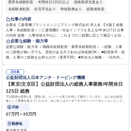
業界未経験歓迎
年間休日120日以上
資格取得支援あり
未経験者歓迎
住宅手当あり
時短勤務あり
経験者歓迎
退職金あり
在宅OK
賞与あり
完全週休2日制
交通費支給
仕事の内容
駅近5分以内
土日祝休み
服装自由
寮・社宅あり
食事補助あり
企業名 三菱電機プラントエンジニアリング株式会社 求人名 【大阪】総務
人事＜未経験歓迎＞◇三菱電機G・社会インフラを支える/年休127日 仕事
の内容 総務・人事領域を中心に、これまでのご経験に応じて幅広くお任せ
します。 ＜具体的には＞ ・総務/人事労務（給与・社保・勤怠管理など）
必要な経験・能力等
・採用・教育研修 ・福利厚生運用 など ※基本的には事務所勤務ですが、
必要な経験・能力等 ＜職種未経験歓迎・業界未経験歓迎＞ ～総務、人事
採用や教育等の業務内容により、関西圏以外への日帰り・宿泊を伴う国内
のご経験が無い方でも、意欲のある方であれば未経験OK～ ■歓迎条件：総
出張もございます。 ※担当業務を持ちつつ、お互いに助け合いながら、総
務、人事のご経験をお持ちの方（業界不問） ■求める人物像：・社内外の
務部という組織として協力しながら進める体制です。 募集職種 【大阪】
関係各部門との調整を率先して行い、業務を円滑に遂行できる協調性やコ
総務人事＜未経験歓迎＞◇三菱電機G・社会インフラを支える/年休127日
ミュニケーション能力を持っている方 ・人事総務領域に興味がありゼネラ
正社員
リスト志向をお持ちの方 学歴・資格 学歴：大学院 大学 語学力： 資格：
公益財団法人日本アンチ・ドーピング機構
【東京/文京区】公益財団法人の総務人事業務/年間休日
125日 総務
下記業務を部長1名、課長1名、メンバー2名で分担して遂行しています。 はじめは担当
者として業務を覚えていただき、ゆくゆくはリーダーやマネージャーポジションとして活
躍いただくことを期待しています。
月給
27万円～35万円
勤務地
東京都文京区