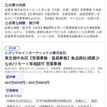
土日祝休み
仕事の内容
企業名 株式会社キーエンス 求人名 【大阪・京都・滋賀】営業事務 ※未経
験可 仕事の内容 【仕事内容】大阪営業所、京都営業所、滋賀営業所いず
れかにて営業事務をお任せ。 【詳細】電話応対・データ入力・伝票や見積
の作成・カタログ送付・来客対応・営業所内で発生する事務業務や業務改
必要な経験・能力等
善をお任せ。 【教育制度】ご入社後、育成担当とペアになりながらOJTに
必要な経験・能力等 【必須】■協調性を持って業務推進出来る方 ■改善案
て業務を覚えていただくことが可能です。業務システムがきちんと構築さ
を出しながら、主体的に業務を進めて行ける方 【過去のご入社事例】人材
れているため、スムーズに仕事に慣れることができる環境です。また、
派遣業界や保育業界等、メーカー以外、営業事務未経験者の入社実績有
「チームで成果を出す文化」があり、良いやり方を積極的に共有しながら
【当社の事務職について】単なる事務ではなく主体性を発揮したサポート
常に改善を目指す風土のため、安心して業務に取り組んでいただけます。
により、キーエンスの付加価値向上に貢献します。ベースの定型業務に加
募集職種 【大阪・京都・滋賀】営業事務 ※未経験可
正社員
えて、お客様や社員の状況に合わせ、能動的なサポート、改善の動きも期
ヒガシマルインターナショナル株式会社
待され。組織を支えるスペシャリストとして、チームに貢献し、結果的に
社員から頼られる存在になることができます。平均19:30の退勤以降の業
東京都中央区【営業事務・貿易事務】食品商社/残業少
務の持ち帰りも禁止されており、メリハリのある働き方となります。 学
なめ/リモート等相談可 営業事務
歴・資格 学歴：大学院 大学 高専 短大 語学力： 資格：
食品の加工・販売を行っている当社にて、営業事務・貿易事務をお任せいたします。営業
社員のサポートポジションとして、受発注から海外工場との調整まで幅広く対応し、当社
事業の根幹を支えていただきます。
年俸
420万6000円～603万4800円
勤務地
東京都中央区
年間休日120日以上
月平均残業時間20時間以内
転勤なし
英語
退職金あり
在宅OK
交通費支給
駅近5分以内
土日祝休み