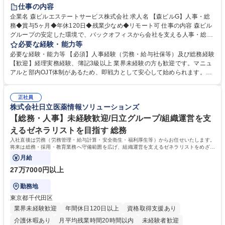
経験者歓迎
退職金あり
在宅OK
賞与あり
育休あり
仕事の内容
完全週休2日制
交通費支給
長期歓迎
駅近5分以内
土日祝休み
企業名 森ビルエステートサービス株式会社 求人名 【森ビルG】人事・総
務◆賞与5ヶ月◆年休120日◆残業少なめ◆リモート可 仕事の内容 森ビル
グループの安定した環境で、バックオフィスから会社を支える人事・総務
をお任せします。 労務と総務の業務をバランスよく担当し、ゆくゆくは制
必要な経験・能力等
度改定などのコア業務にも挑戦できる、やりがいある環境です。 ■勤怠管
必要な経験・能力等 【必須】人事経験（労務・給与社保等）及び総務経験
理、給与計算、社会保険手続き、年末調整等の労務管理全般 ■入退社手続
【歓迎】経理実務経験、簿記3級以上 業界未経験の方も歓迎です。マニュ
き、社内規定の改定や人事制度改定などのコア業務 ■社内イベントの企画
アルと部内OJT体制があるため、即戦力として安心して始められます。
運営やその他総務業務全般 ※労務と総務を1：1の割合でお任せ。 入社後
【魅力・やりがい】森ビルGの安定基盤で労務から総務まで幅広く携われ
は部内のOJTを中心に、あなたの経験に合わせて不足している部分はいつ
ます。定型業務に留まらず、社内規定や人事制度の改定など会社のコア業
でも質問・相談できる環境が整っているため、安心して成長できます。 募
正社員
務に挑戦できるため、自身の成長と組織への貢献度をダイレクトに実感で
株式会社日立医薬情報ソリューションズ
集職種 【森ビルG】人事・総務◆賞与5ヶ月◆年休120日◆残業少なめ◆
きます。 残業少なめ、週1日リモート可など、ワークライフバランスを保
リモート可
ち長期活躍できる環境です。 「これまでの幅広い経験を活かし、長期的な
【総務・人事】未経験歓迎/日立グループ/組織運営を支
キャリアを築きたい」という前向きな意欲と挑戦を全力で応援します。 学
えるゼネラリストを目指す 総務
歴・資格 学歴：大学院 大学 高専 短大 専修学校 高校 語学力： 資格：日商
入社直後は労務（労務管理・給与計算・安全衛生・福利厚生等）からお任せいたします。
簿記検定1級 日商簿記検定2級 日商簿記検定3級
将来は総務・採用・教育業務へ守備範囲を広げ、組織運営を支えるゼネラリストをめざせ
ます。
月給
27万7000円以上
勤務地
東京都千代田区
業界未経験歓迎
年間休日120日以上
資格取得支援あり
介護休暇あり
月平均残業時間20時間以内
未経験者歓迎