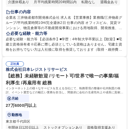
介護休暇あり
月平均残業時間20時間以内
転勤なし
退職金あり
在宅OK
賞与あり
育休あり
完全週休2日制
交通費支給
仕事の内容
駅近5分以内
土日祝休み
寮・社宅あり
企業名 三井物産都市開発株式会社 求人名 【営業事務】業務職/三井物産グ
ループ/平均残業時間10H/完全週休2日 仕事の内容 オフィスビル、賃貸マ
ンション、物流倉庫等の不動産開発事業における用地取得、開発推進、賃
貸運営、売却、仲介・活用提案等を行う営業部門において事務業務を担当
必要な経験・能力等
いただきます。 【詳細】・契約書管理、契約書製本、捺印対応、ファイリ
必要な経験・能力等 【必須条件】■学歴：4年制大学卒業以上【歓迎】■宅
ング、登記簿取得、調書取得・支払業務（各種費用支払、支払管理、請
建士資格保有者※応募に際し必須としている資格はありません。宅建士資
求・支払データ登録、取引先マスター申請対応）・予算作成及び予実管
格をお持ちでない方は入社後に取得を推奨しております（取得・維持費用
理・各種稟議書、報告書作成業務・各種台帳管理、交際費・会議費支払報
の一部補助あり） 【求める人物像】 ・向学心豊かで、主体的に行動でき
告書作成及び月次管理・部内総務庶務全般 など※※配属先によっては上記
る方。 ・社内外の多様な関係者と協調して業務を進められるコミュニケー
の他に担当頂く業務が発生する場合があります。 募集職種 【営業事務】
正社員
ション力がある方。 ・チャレンジを厭わず、粘り強く業務に取り組める
株式会社日本レジストリサービス
業務職/三井物産グループ/平均残業時間10H/完全週休2日
方。多様な関係者と謙虚に信頼関係を構築でき、期限を意識したスケジュ
ール管理が出来る方。※将来的に他部署（営業部門、コーポレート部門）
【総務】未経験歓迎 /リモート可/世界で唯一の事業/福
へのジョブローテーションの可能性があります。 学歴・資格 学歴：大学
利厚生 /再雇用有 総務
院 大学 語学力： 資格：宅地建物取引士
インターネット上の様々なサービスを支える当社にて、執務環境の整備や社内制度の検
討、イベント運営などの幅広い業務を担当し、間接的に会社の生産性向上や成長に貢献し
ている部署です。
月給
27万6000円以上
勤務地
東京都千代田区
年間休日120日以上
ストックオプションあり
資格取得支援あり