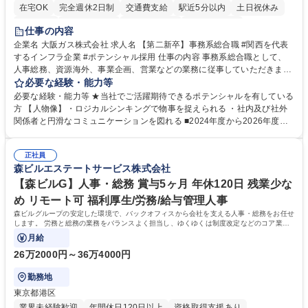
在宅OK
完全週休2日制
交通費支給
駅近5分以内
土日祝休み
服装自由
第二新卒歓迎
寮・社宅あり
食事補助あり
仕事の内容
企業名 大阪ガス株式会社 求人名 【第二新卒】事務系総合職 #関西を代表
するインフラ企業 #ポテンシャル採用 仕事の内容 事務系総合職として、
人事総務、資源海外、事業企画、営業などの業務に従事していただきま
す。 【業務内容の一例】■所属事業部の勤労業務 ■海外に関係する各種業
必要な経験・能力等
務 ■営業部門の企画スタッフ、ルート営業 【キャリアパス】入社後の配属
必要な経験・能力等 ★当社でご活躍期待できるポテンシャルを有している
ポジションで一定期間ご活躍頂いた後、本人の適性及び将来のキャリアを
方 【人物像】・ロジカルシンキングで物事を捉えられる ・社内及び社外
鑑みてジョブローテーションを行います。 【育成】OJTでの現場育成や研
関係者と円滑なコミュニケーションを図れる ■2024年度から2026年度ま
修カリキュラムを通じて、Daigasグループの業務で必要となる知識につい
での3ヵ年を対象とする「Daigasグループ中期経営計画2026」を策定しま
て学んでいただきます。 募集職種 【第二新卒】事務系総合職 #関西を代
した。https://www.osakagas.co.jp/company/press/pr2024/1777576_564
表するインフラ企業 #ポテンシャル採用
正社員
72.html ■エネルギーセキュリティの不安定化や気候変動による自然災害の
森ビルエステートサービス株式会社
甚大化など、これまで以上に社会課題解決の重要性が高まっています。
「未来の日常」の創造に向けて持続可能な社会の実現に貢献してまいりま
【森ビルG】人事・総務 賞与5ヶ月 年休120日 残業少な
す。 学歴・資格 学歴：大学院 大学 語学力： 資格：
め リモート可 福利厚生/労務/給与管理人事
森ビルグループの安定した環境で、バックオフィスから会社を支える人事・総務をお任せ
します。 労務と総務の業務をバランスよく担当し、ゆくゆくは制度改定などのコア業務
にも挑戦できる、やりがいある環境です。
月給
26万2000円～36万4000円
勤務地
東京都港区
業界未経験歓迎
年間休日120日以上
資格取得支援あり