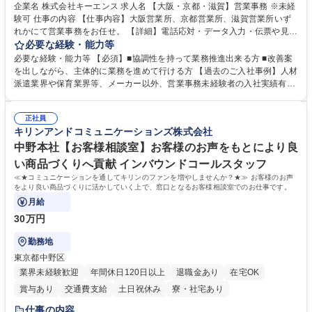
企業名 株式会社キーエンス 求人名 【大阪・京都・滋賀】営業事務 ※未経
験可 仕事の内容 【仕事内容】大阪営業所、京都営業所、滋賀営業所いず
れかにて営業事務をお任せ。 【詳細】電話応対・データ入力・伝票や見積
の作成・カタログ送付・来客対応・営業所内で発生する事務業務や業務改
必要な経験・能力等
善をお任せ。 【教育制度】ご入社後、育成担当とペアになりながらOJTに
必要な経験・能力等 【必須】■協調性を持って業務推進出来る方 ■改善案
て業務を覚えていただくことが可能です。業務システムがきちんと構築さ
を出しながら、主体的に業務を進めて行ける方 【過去のご入社事例】人材
れているため、スムーズに仕事に慣れることができる環境です。また、
派遣業界や保育業界等、メーカー以外、営業事務未経験者の入社実績有
「チームで成果を出す文化」があり、良いやり方を積極的に共有しながら
【当社の事務職について】単なる事務ではなく主体性を発揮したサポート
常に改善を目指す風土のため、安心して業務に取り組んでいただけます。
により、キーエンスの付加価値向上に貢献します。ベースの定型業務に加
募集職種 【大阪・京都・滋賀】営業事務 ※未経験可
正社員
えて、お客様や社員の状況に合わせ、能動的なサポート、改善の動きも期
キリンアンドコミュニケーションズ株式会社
待され。組織を支えるスペシャリストとして、チームに貢献し、結果的に
社員から頼られる存在になることができます。平均19:30の退勤以降の業
中野本社【お客様相談室】お客様のお声をもとにより良
務の持ち帰りも禁止されており、メリハリのある働き方となります。 学
い商品づくりへ貢献 インバウンドコールスタッフ
歴・資格 学歴：大学院 大学 高専 短大 語学力： 資格：
≪★コミュニケーションを通してキリンのファンを増やしませんか？★≫ お客様のお声
をより良い商品づくりに活かしていく上で、窓口となるお客様相談室でのお仕事です。
月給
30万円
勤務地
東京都中野区
業界未経験歓迎
年間休日120日以上
退職金あり
在宅OK
賞与あり
交通費支給
土日祝休み
寮・社宅あり
仕事の内容