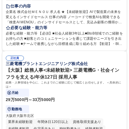
時短勤務あり
経験者歓迎
在宅OK
完全週休2日制
交通費支給
仕事の内容
駅近5分以内
土日祝休み
服装自由
企業名 株式会社ＭＥＮＯＵ 求人名 ★【未経験歓迎】AIで製造業の未来を
変えるインサイドセールス 仕事の内容 ノーコードで検査AIを開発できる
「検査AI MENOU」のインサイドセールスとして、見込み顧客の獲得から
商談機会の創出までを担っていただきます。マーケティングとフィールド
必要な経験・能力等
セールスをつなぐ役割として、 適切なタイミングで顧客とコミュニケーシ
必要な経験・能力等 【必須】■社会人経験3年以上■BtoB領域でのご経験を
ョンを取りながら、受注につながる商談機会の最大化を目指します。 【具
お持ちの方 ■顧客とのコミュニケーションを通じて課題やニーズを引き出
体的な仕事内容】 リードへの電話・メールによるアプローチ/リードナー
した経験 ■チームで連携しながら目標達成に取り組める方 【歓迎】・BtoB
チャリングおよび商談創出/CRMを活用した顧客情報の管理・分析/マーケ
SaaS企業での営業またはインサイドセールス経験 ・製造業向けの営業経
ティング施策と連携したフォローアップ/商談化率向上に向けた改善提案・
験 ・オフライン・オンラインセミナー登壇経験 ・マーケティング施策の
実行/フィールドセールスへの案件連携 募集職種 ★【未経験歓迎】AIで製
正社員
企画・実行経験 ・CRM・リードナーチャリングに関する知見 ・データを
三菱電機プラントエンジニアリング株式会社
造業の未来を変えるインサイドセールス
もとに営業プロセスを改善した経験 学歴・資格 学歴：大学院 大学 高専 短
大 専修学校 高校 語学力： 資格：
【大阪】総務人事<未経験歓迎> 三菱電機G・社会イン
フラを支える/年休127日 採用人事
総務・人事領域を中心に、これまでのご経験に応じて幅広くお任せします。 ＜具体的に
は＞
月給
29万5000円～33万5000円
勤務地
大阪府大阪市北区
業界未経験歓迎
年間休日120日以上
資格取得支援あり
未経験者歓迎
住宅手当あり
時短勤務あり
経験者歓迎