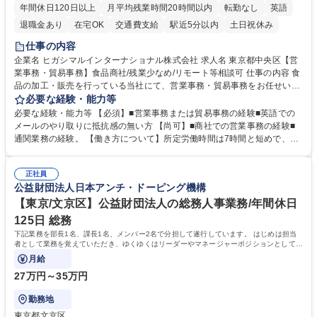
年間休日120日以上
月平均残業時間20時間以内
転勤なし
英語
退職金あり
在宅OK
交通費支給
駅近5分以内
土日祝休み
仕事の内容
企業名 ヒガシマルインターナショナル株式会社 求人名 東京都中央区【営
業事務・貿易事務】食品商社/残業少なめ/リモート等相談可 仕事の内容 食
品の加工・販売を行っている当社にて、営業事務・貿易事務をお任せいた
します。営業社員のサポートポジションとして、受発注から海外工場との
必要な経験・能力等
調整まで幅広く対応し、当社事業の根幹を支えていただきます。 ■受発注
必要な経験・能力等 【必須】■営業事務または貿易事務の経験■英語での
業務、請求書発行 ■海外工場とのスケジュール調整 ■在庫管理 ■輸入書類
メールのやり取りに抵抗感の無い方 【尚可】■商社での営業事務の経験■
の確認・作成 ■配送手配 ■通関業者を通して行う輸出入業全般 ■倉庫との
通関業務の経験。 【働き方について】所定労働時間は7時間と短めで、残
倉入れ調整等 ※ゼネラリストとしてのキャリアアップを目指すことが可能
業も月平均20時間以下です。時差出勤制度や週1日のリモート勤務も相談
です。単に商品を販売するだけでなく原料の仕入れから販売までをトータ
可能で、ワークライフバランスを保ち長期就業しやすい環境です。 【当社
ルプロデュースしているため、商品に関わる全ての業務をサポート頂きま
正社員
の強み】1991年の設立以来、外食産業を中心としたお客様の多様なニー
公益財団法人日本アンチ・ドーピング機構
す。 募集職種 東京都中央区【営業事務・貿易事務】食品商社/残業少なめ/
ズに沿った冷凍水産物等の生産・輸入・販売を一貫して手掛けています。
リモート等相談可
自社工場と海外拠点の強固な連携によるワンストップサービスが最大の強
【東京/文京区】公益財団法人の総務人事業務/年間休日
みです。 学歴・資格 学歴：大学院 大学 語学力：英語 資格：
125日 総務
下記業務を部長1名、課長1名、メンバー2名で分担して遂行しています。 はじめは担当
者として業務を覚えていただき、ゆくゆくはリーダーやマネージャーポジションとして活
躍いただくことを期待しています。
月給
27万円～35万円
勤務地
東京都文京区