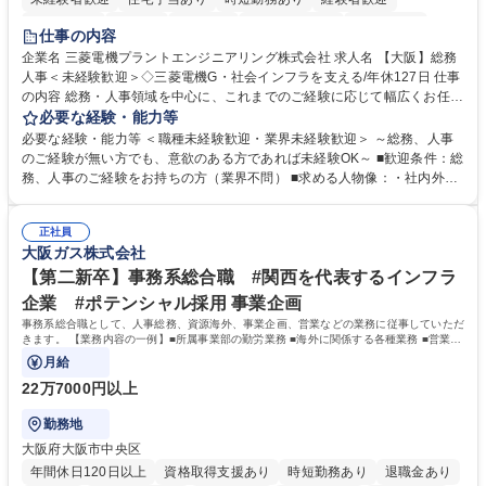
退職金あり
在宅OK
賞与あり
完全週休2日制
交通費支給
仕事の内容
駅近5分以内
土日祝休み
服装自由
寮・社宅あり
食事補助あり
企業名 三菱電機プラントエンジニアリング株式会社 求人名 【大阪】総務
人事＜未経験歓迎＞◇三菱電機G・社会インフラを支える/年休127日 仕事
の内容 総務・人事領域を中心に、これまでのご経験に応じて幅広くお任せ
します。 ＜具体的には＞ ・総務/人事労務（給与・社保・勤怠管理など）
必要な経験・能力等
・採用・教育研修 ・福利厚生運用 など ※基本的には事務所勤務ですが、
必要な経験・能力等 ＜職種未経験歓迎・業界未経験歓迎＞ ～総務、人事
採用や教育等の業務内容により、関西圏以外への日帰り・宿泊を伴う国内
のご経験が無い方でも、意欲のある方であれば未経験OK～ ■歓迎条件：総
出張もございます。 ※担当業務を持ちつつ、お互いに助け合いながら、総
務、人事のご経験をお持ちの方（業界不問） ■求める人物像：・社内外の
務部という組織として協力しながら進める体制です。 募集職種 【大阪】
関係各部門との調整を率先して行い、業務を円滑に遂行できる協調性やコ
総務人事＜未経験歓迎＞◇三菱電機G・社会インフラを支える/年休127日
ミュニケーション能力を持っている方 ・人事総務領域に興味がありゼネラ
正社員
リスト志向をお持ちの方 学歴・資格 学歴：大学院 大学 語学力： 資格：
大阪ガス株式会社
【第二新卒】事務系総合職 #関西を代表するインフラ
企業 #ポテンシャル採用 事業企画
事務系総合職として、人事総務、資源海外、事業企画、営業などの業務に従事していただ
きます。 【業務内容の一例】■所属事業部の勤労業務 ■海外に関係する各種業務 ■営業部
門の企画スタッフ、ルート営業
月給
22万7000円以上
勤務地
大阪府大阪市中央区
年間休日120日以上
資格取得支援あり
時短勤務あり
退職金あり