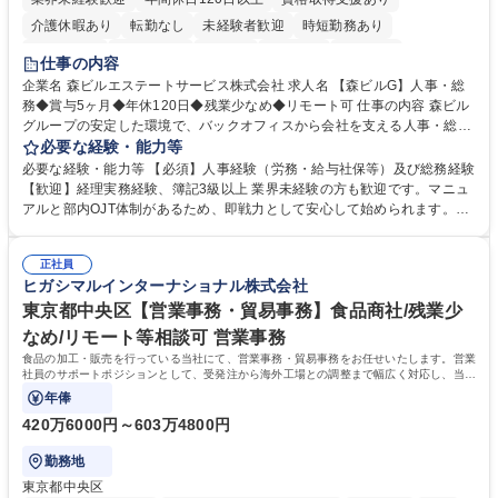
介護休暇あり
転勤なし
未経験者歓迎
時短勤務あり
経験者歓迎
退職金あり
在宅OK
賞与あり
育休あり
仕事の内容
完全週休2日制
交通費支給
長期歓迎
駅近5分以内
土日祝休み
企業名 森ビルエステートサービス株式会社 求人名 【森ビルG】人事・総
務◆賞与5ヶ月◆年休120日◆残業少なめ◆リモート可 仕事の内容 森ビル
グループの安定した環境で、バックオフィスから会社を支える人事・総務
をお任せします。 労務と総務の業務をバランスよく担当し、ゆくゆくは制
必要な経験・能力等
度改定などのコア業務にも挑戦できる、やりがいある環境です。 ■勤怠管
必要な経験・能力等 【必須】人事経験（労務・給与社保等）及び総務経験
理、給与計算、社会保険手続き、年末調整等の労務管理全般 ■入退社手続
【歓迎】経理実務経験、簿記3級以上 業界未経験の方も歓迎です。マニュ
き、社内規定の改定や人事制度改定などのコア業務 ■社内イベントの企画
アルと部内OJT体制があるため、即戦力として安心して始められます。
運営やその他総務業務全般 ※労務と総務を1：1の割合でお任せ。 入社後
【魅力・やりがい】森ビルGの安定基盤で労務から総務まで幅広く携われ
は部内のOJTを中心に、あなたの経験に合わせて不足している部分はいつ
ます。定型業務に留まらず、社内規定や人事制度の改定など会社のコア業
でも質問・相談できる環境が整っているため、安心して成長できます。 募
正社員
務に挑戦できるため、自身の成長と組織への貢献度をダイレクトに実感で
ヒガシマルインターナショナル株式会社
集職種 【森ビルG】人事・総務◆賞与5ヶ月◆年休120日◆残業少なめ◆
きます。 残業少なめ、週1日リモート可など、ワークライフバランスを保
リモート可
ち長期活躍できる環境です。 「これまでの幅広い経験を活かし、長期的な
東京都中央区【営業事務・貿易事務】食品商社/残業少
キャリアを築きたい」という前向きな意欲と挑戦を全力で応援します。 学
なめ/リモート等相談可 営業事務
歴・資格 学歴：大学院 大学 高専 短大 専修学校 高校 語学力： 資格：日商
食品の加工・販売を行っている当社にて、営業事務・貿易事務をお任せいたします。営業
簿記検定1級 日商簿記検定2級 日商簿記検定3級
社員のサポートポジションとして、受発注から海外工場との調整まで幅広く対応し、当社
事業の根幹を支えていただきます。
年俸
420万6000円～603万4800円
勤務地
東京都中央区