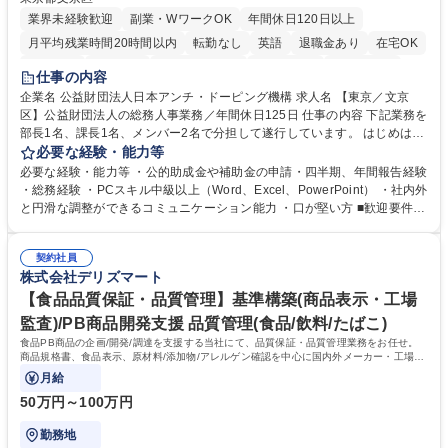
業界未経験歓迎
副業・WワークOK
年間休日120日以上
月平均残業時間20時間以内
転勤なし
英語
退職金あり
在宅OK
賞与あり
育休あり
完全週休2日制
交通費支給
土日祝休み
仕事の内容
食事補助あり
企業名 公益財団法人日本アンチ・ドーピング機構 求人名 【東京／文京
区】公益財団法人の総務人事業務／年間休日125日 仕事の内容 下記業務を
部長1名、課長1名、メンバー2名で分担して遂行しています。 はじめは担
当者として業務を覚えていただき、ゆくゆくはリーダーやマネージャーポ
必要な経験・能力等
ジションとして活躍いただくことを期待しています。 【総務・人事グルー
必要な経験・能力等 ・公的助成金や補助金の申請・四半期、年間報告経験
プの業務内容】 ・人事制度関連 ・採用活動 ・教育研修の企画、実行 ・勤
・総務経験 ・PCスキル中級以上（Word、Excel、PowerPoint） ・社内外
怠管理 ・官公庁への各種提出 ・法定の会議運営（評議員会、理事会） ・
と円滑な調整ができるコミュニケーション能力 ・口が堅い方 ■歓迎要件
コンプライアンス ・内部規程やルールの管理、整備、文書管理 ・契約関
・採用業務経験 ・英語に抵抗がない方 ・営業経験 学歴・資格 学歴：大学
連 ・衛生管理 ・防災関連・公的助成金の管理・オフィス、ファシリティ
院 大学 高専 短大 専修学校 高校 語学力： 資格：
管理 ・福利厚生関連 ・職員からの問合せ、相談対応 ・その他日常の総務
契約社員
株式会社デリズマート
業務全般 募集職種 【東京／文京区】公益財団法人の総務人事業務／年間
休日125日
【食品品質保証・品質管理】基準構築(商品表示・工場
監査)/PB商品開発支援 品質管理(食品/飲料/たばこ)
食品PB商品の企画/開発/調達を支援する当社にて、品質保証・品質管理業務をお任せ。
商品規格書、食品表示、原材料/添加物/アレルゲン確認を中心に国内外メーカー・工場の
品質基準整備から発売後対応まで担います。
月給
50万円～100万円
勤務地