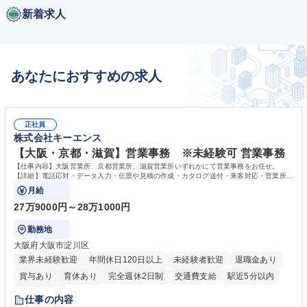
新着求人
あなたにおすすめの求人
正社員
株式会社キーエンス
【大阪・京都・滋賀】営業事務 ※未経験可 営業事務
【仕事内容】大阪営業所、京都営業所、滋賀営業所いずれかにて営業事務をお任せ。
【詳細】電話応対・データ入力・伝票や見積の作成・カタログ送付・来客対応・営業所内
で発生する事務業務や業務改善をお任せ。
月給
27万9000円～28万1000円
勤務地
大阪府大阪市淀川区
業界未経験歓迎
年間休日120日以上
未経験者歓迎
退職金あり
賞与あり
育休あり
完全週休2日制
交通費支給
駅近5分以内
土日祝休み
仕事の内容