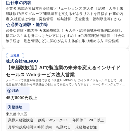
仕事の内容
育休あり
完全週休2日制
交通費支給
土日祝休み
寮・社宅あり
企業名 株式会社日立医薬情報ソリューションズ 求人名 【総務・人事】未
経験歓迎/日立グループ/組織運営を支えるゼネラリストを目指す 仕事の内
容 入社直後は労務（労務管理・給与計算・安全衛生・福利厚生等）からお
任せいたします。将来は総務・採用・教育業務へ守備範囲を広げ、組織運
必要な経験・能力等
営を支えるゼネラリストをめざせます。 ・初期業務：労働時間管理、給与
必要な経験・能力等 ★未経験歓迎！ ★人事・総務領域を横断的に経験し
計算、社会保険対応、福利厚生管理、安全衛生、健康経営推進等をお任せ
幅広いスキルを身につけたい方におすすめ！ ■労務管理(給与計算・社会保
します。ご経験に応じて、休職者管理など、幅広く経験を積んでいただき
険手続き・勤怠管理など)に関心があり主体的に取り組める方 ※労務経験
ます。 ・将来的な広がり：総務・採用・教育・税務対応・経営企画等。
者は早期にご活躍いただけます。 ■チームで仕事を推進できる方■将来は
★メンバーがマンツーマンで丁寧に教えるため、ご経験が浅くても安心！
マネジメント職として活躍したい 【尚可】■人事、労務、採用、教育業務
幅広く経験を積みたい意欲がある方に最適な環境です。 募集職種 【総
正社員
のご経験 ■労務管理（給与計算・社会保険手続き・勤怠管理など）の経験
株式会社MENOU
務・人事】未経験歓迎/日立グループ/組織運営を支えるゼネラリストを目
■衛生管理者の資格をお持ちの方 学歴・資格 学歴：大学院 大学 高専 短大
指す
専修学校 高校 語学力： 資格：
【未経験歓迎】AIで製造業の未来を変えるインサイド
セールス Webサービス法人営業
ノーコードで検査AIを開発できる「検査AI MENOU」のインサイドセールスとして、見
込み顧客の獲得から商談機会の創出までを担っていただきます。マーケティングとフィー
ルドセールスをつなぐ役割として、
月給
45万8000円以上
勤務地
東京都中央区
業界未経験歓迎
副業・WワークOK
年間休日120日以上
月平均残業時間20時間以内
転勤なし
未経験者歓迎