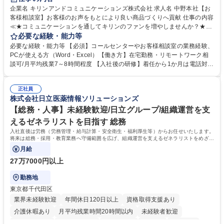
企業名 キリンアンドコミュニケーションズ株式会社 求人名 中野本社【お
客様相談室】お客様のお声をもとにより良い商品づくりへ貢献 仕事の内容
≪★コミュニケーションを通してキリンのファンを増やしませんか？★≫
お客様のお声をより良い商品づくりに活かしていく上で、窓口となるお客
必要な経験・能力等
様相談室でのお仕事です。 日々お客様からいただくキリングループへのご
必要な経験・能力等 【必須】コールセンターやお客様相談室の業務経験、
意見を、企業活動に活かしています。お客様からの声に迅速かつ誠意をも
PCが使える方（Word・Excel）【働き方】在宅勤務・リモートワーク相
って対応、情報提供するとともにグループ内活動に反映しています。 【具
談可/月平均残業7～8時間程度 【入社後の研修】着任から1か月は電話対応
体的には】電話応対、メール、お手紙対応、ご指摘品調査報告書作成、有
のOJTを中心に実施し、電話対応に慣れた段階でメール・手紙のOJTを実
人チャットボット対応など。 【1日の対応件数】■電話：月間一人当たり
施する予定です。独り立ち以降もしっかりフォローする体制を整えていま
平均100件前後■メール・手紙：同上40件前後 募集職種 中野本社【お客様
正社員
すのでご安心ください。 【当社について】キリングループの広報機能を担
株式会社日立医薬情報ソリューションズ
相談室】お客様のお声をもとにより良い商品づくりへ貢献
う会社として、お客様との出会いを大切にし、磨き上げたホスピタリティ
を込めてコミュニケーションをとりながら広報関連業務を行っておりま
【総務・人事】未経験歓迎/日立グループ/組織運営を支
す。 学歴・資格 学歴：大学院 大学 高専 短大 専修学校 高校 語学力： 資
えるゼネラリストを目指す 総務
格：
入社直後は労務（労務管理・給与計算・安全衛生・福利厚生等）からお任せいたします。
将来は総務・採用・教育業務へ守備範囲を広げ、組織運営を支えるゼネラリストをめざせ
ます。
月給
27万7000円以上
勤務地
東京都千代田区
業界未経験歓迎
年間休日120日以上
資格取得支援あり
介護休暇あり
月平均残業時間20時間以内
未経験者歓迎
住宅手当あり
時短勤務あり
退職金あり
在宅OK
賞与あり