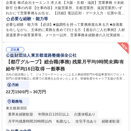
企業名 株式会社キーエンス 求人名 【大阪・京都・滋賀】営業事務 ※未経
験可 仕事の内容 【仕事内容】大阪営業所、京都営業所、滋賀営業所いず
れかにて営業事務をお任せ。 【詳細】電話応対・データ入力・伝票や見積
の作成・カタログ送付・来客対応・営業所内で発生する事務業務や業務改
必要な経験・能力等
善をお任せ。 【教育制度】ご入社後、育成担当とペアになりながらOJTに
必要な経験・能力等 【必須】■協調性を持って業務推進出来る方 ■改善案
て業務を覚えていただくことが可能です。業務システムがきちんと構築さ
を出しながら、主体的に業務を進めて行ける方 【過去のご入社事例】人材
れているため、スムーズに仕事に慣れることができる環境です。また、
派遣業界や保育業界等、メーカー以外、営業事務未経験者の入社実績有
「チームで成果を出す文化」があり、良いやり方を積極的に共有しながら
【当社の事務職について】単なる事務ではなく主体性を発揮したサポート
常に改善を目指す風土のため、安心して業務に取り組んでいただけます。
により、キーエンスの付加価値向上に貢献します。ベースの定型業務に加
募集職種 【大阪・京都・滋賀】営業事務 ※未経験可
正社員
えて、お客様や社員の状況に合わせ、能動的なサポート、改善の動きも期
公益財団法人東京都道路整備保全公社
待され。組織を支えるスペシャリストとして、チームに貢献し、結果的に
社員から頼られる存在になることができます。平均19:30の退勤以降の業
【都庁グループ】総合職(事務) 残業月平均9時間未満/有
務の持ち帰りも禁止されており、メリハリのある働き方となります。 学
給年平均16日取得 一般事務
歴・資格 学歴：大学院 大学 高専 短大 語学力： 資格：
当社の総合職として、ジョブローテーションによる人事経理部門や収益事業等のフロント
部門の部署等幅広い部署での業務をお任せいたします。研修制度やキャリア支援が充実し
ております！ ※下記業務詳細
月給
22万1500円～30万円
勤務地
東京都新宿区
業界未経験歓迎
年間休日120日以上
介護休暇あり
月平均残業時間20時間以内
転勤なし
住宅手当あり
経験者歓迎
研修あり
退職金あり
賞与あり
完全週休2日制
交通費支給