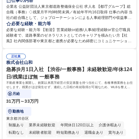
仕事の内容
駅近5分以内
資格取得手当あり
食事補助あり
企業名 公益財団法人東京都道路整備保全公社 求人名 【都庁グループ】総
合職（事務）◇残業月平均9時間未満／有給年平均16日取得 仕事の内容 当
社の総合職として、ジョブローテーションによる人事経理部門や収益事業
等のフロント部門の部署等幅広い部署での業務をお任せいたします。研修
必要な経験・能力等
制度やキャリア支援が充実しております！ ※下記業務詳細 【業務詳細】■
必要な経験・能力等 【歓迎】営業経験or総務/人事/経理経験or官公庁職員
管理部門：広報、人事、経理など当公社の運営に係る管理業務 ■収益部
経験者で、道路事業のゼネラリストとしてのキャリアを積みたい方【社
門：駐車場の新規開拓、管理運営、新宿駅西口広場の「イベントコーナ
風】社内関係部署や東京都と連携が必要なため綿密にコミュニケーション
ー」などの管理運営 ■道路部門：整備の急がれる骨格幹線道路や木造住宅
を図っています。 【業務の魅力】■幅広く携われる：総合職（事務）で
密集地域の特定整備路線の用地取得、道路に関する普及啓発事業、都内の
は、駐車場の管理運営や道路用地の取得、公益財団法人の中枢を担う管理
道路施設や道路工事現場の見学ツアー事業 ※入社後は上記いずれかの部門
正社員
部門など多岐に渡る業務を経験できます。 ■様々なプロジェクト：駐車場
株式会社山和
へ配属。※業務内容変更の範囲：会社の定める業務 募集職種 【都庁グル
事業の他、新宿駅西口広場内に設置された照明を兼ねた広告「ブライトサ
ープ】総合職（事務）◇残業月平均9時間未満／有給年平均16日取得
イン」の管理運営を行うなど、事業収益を生み出す活動を積極的に行って
急募|9月1日入社 【渋谷/一般事務】未経験歓迎/年休124
います。 学歴・資格 学歴：大学院 大学 高専 短大 専修学校 高校 語学力：
日/残業ほぼ無 一般事務
資格：
不動産事業を展開し、創業以来黒字経営の安定基盤を持つ当社にて、各種事務業務をお任
せします。残業がほぼ発生せず、連続した日程の有給取得が可能なため、WLBを整えた
い方にお勧めの環境です！
月給
31万円～33万円
勤務地
東京都渋谷区
制服あり
業界未経験歓迎
年間休日120日以上
介護休暇あり
転勤なし
未経験者歓迎
時短勤務あり
退職金あり
賞与あり