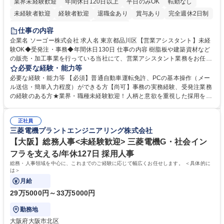
業界未経験歓迎
年間休日120日以上
平日のみOK
転勤なし
未経験者歓迎
経験者歓迎
退職金あり
賞与あり
完全週休2日制
交通費支給
駅近5分以内
土日祝休み
仕事の内容
企業名 ソーゴー株式会社 求人名 東京都品川区【営業アシスタント】未経
験OK◆受発注・事務◆年間休日130日 仕事の内容 樹脂板や建築資材など
の販売・加工事業を行っている当社にて、営業アシスタント業務をお任せ
いたします。注文対応やWebデータの出力、各所への発注・加工依頼のほ
必要な経験・能力等
か、電話・メール対応等の事務業務を担当します。 ■受注・発注業務：FA
必要な経験・能力等 【必須】普通自動車運転免許、PCの基本操作（メー
Xによる注文対応、Web発注データのプリントアウト、各仕入先・協力会
ル送信・簡単入力程度）ができる方【尚可】事務の実務経験、受発注業務
社への発注および加工依頼等 ■納品書・請求書の作成および発送手配 ■商
の経験のある方★業界・職種未経験歓迎！人柄と意欲を重視した採用を行
品手配・在庫確認・納期調整 ■電話・メールでの問い合わせ対応および付
っています。 【要件】未経験歓迎！未経験からスタートして長く勤務する
随する事務全般 ※高度なPCスキルは不要です。【業務内容の変更範囲】
社員が多数在籍しています。 【求める人物像】納期優先の業界のため状況
当社の指定する業務 募集職種 東京都品川区【営業アシスタント】未経験O
正社員
変化に臨機応変かつ柔軟に対応できる方、約束を守り正確に作業を進めら
三菱電機プラントエンジニアリング株式会社
K◆受発注・事務◆年間休日130日
れる方を求めています。高度なPCスキルや関数知識は一切不要です。丁
寧な指導体制が整っているため、安心してお仕事をスタートしていただけ
【大阪】総務人事<未経験歓迎> 三菱電機G・社会イン
ます。 学歴・資格 学歴：大学院 大学 高専 短大 専修学校 高校 語学力：
フラを支える/年休127日 採用人事
資格：
総務・人事領域を中心に、これまでのご経験に応じて幅広くお任せします。 ＜具体的に
は＞
月給
29万5000円～33万5000円
勤務地
大阪府大阪市北区