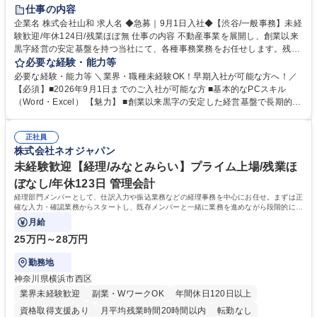
育休あり
完全週休2日制
交通費支給
土日祝休み
仕事の内容
企業名 株式会社山和 求人名 ◆急募｜9月1日入社◆【渋谷/一般事務】未経
験歓迎/年休124日/残業ほぼ無 仕事の内容 不動産事業を展開し、創業以来
黒字経営の安定基盤を持つ当社にて、各種事務業務をお任せします。残業
がほぼ発生せず、連続した日程の有給取得が可能なため、WLBを整えたい
必要な経験・能力等
方にお勧めの環境です！ 入社後はOJTを通じて丁寧に研修を行いますの
必要な経験・能力等 ＼業界・職種未経験OK！早期入社が可能な方へ！／
で、事務未経験の方でも安心して臨むことができます。 【業務詳細】■電
【必須】■2026年9月1日までのご入社が可能な方 ■基本的なPCスキル
話・来客対応 ■物件の鍵や社内の備品管理 ■データ入力や書類作成 ■契約
（Word・Excel） 【魅力】 ■創業以来黒字の安定した経営基盤で長期的に
書などのファイリング ■郵送物の仕訳・発送 など 募集職種 ◆急募｜9月1
安心して働ける環境 ■残業ほぼなしで働きやすさ抜群、プライベートとの
日入社◆【渋谷/一般事務】未経験歓迎/年休124日/残業ほぼ無
両立が可能 ■有給取得を積極的に推奨、年間10日程度の取得実績 ■1ヶ月
正社員
のOJTで業務を習得可能、未経験でもしっかりサポート 学歴・資格 学
株式会社ネオジャパン
歴：大学院 大学 高専 短大 語学力： 資格：
未経験歓迎【経理/みなとみらい】プライム上場/残業ほ
ぼなし/年休123日 管理会計
経理部門メンバーとして、仕訳入力や振込業務などの経理事務を中心にお任せ。まずは正
確な入力・確認業務からスタートし、既存メンバーと一緒に業務を進めながら段階的に経
理知識を身につけていただきます。
月給
25万円～28万円
勤務地
神奈川県横浜市西区
業界未経験歓迎
副業・WワークOK
年間休日120日以上
資格取得支援あり
月平均残業時間20時間以内
転勤なし