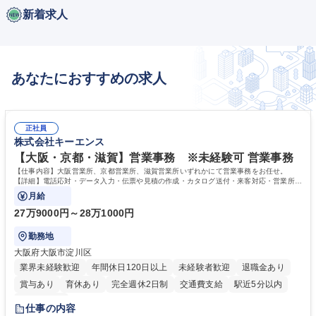
新着求人
あなたにおすすめの求人
正社員
株式会社キーエンス
【大阪・京都・滋賀】営業事務 ※未経験可 営業事務
【仕事内容】大阪営業所、京都営業所、滋賀営業所いずれかにて営業事務をお任せ。
【詳細】電話応対・データ入力・伝票や見積の作成・カタログ送付・来客対応・営業所内
で発生する事務業務や業務改善をお任せ。
月給
27万9000円～28万1000円
勤務地
大阪府大阪市淀川区
業界未経験歓迎
年間休日120日以上
未経験者歓迎
退職金あり
賞与あり
育休あり
完全週休2日制
交通費支給
駅近5分以内
土日祝休み
仕事の内容