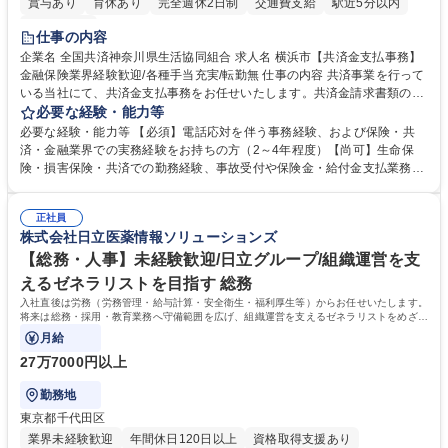
賞与あり
育休あり
完全週休2日制
交通費支給
駅近5分以内
土日祝休み
仕事の内容
企業名 全国共済神奈川県生活協同組合 求人名 横浜市【共済金支払事務】
金融保険業界経験歓迎/各種手当充実/転勤無 仕事の内容 共済事業を行って
いる当社にて、共済金支払事務をお任せいたします。共済金請求書類の受
付・内容確認・審査・データ入力のほか、加入者様や医療機関等からの問
必要な経験・能力等
い合わせ電話対応や書類発送等を担当します。 ■共済金請求書類の受付、
必要な経験・能力等 【必須】電話応対を伴う事務経験、および保険・共
内容確認、および共済金支払に関する審査・事務処理業務全般を担当 ■専
済・金融業界での実務経験をお持ちの方（2～4年程度）【尚可】生命保
用システムへのデータ入力、各種必要書類の作成・発送作業 ■加入者様や
険・損害保険・共済での勤務経験、事故受付や保険金・給付金支払業務経
医療機関等からの各種問い合わせに対する丁寧かつ迅速な電話応対 ■現場
験がある方 【求める人物像】■相手の立場に立った丁寧な対応ができる方
調査の対応および業務プロセスの改善活動 【業務内容の変更範囲】当社の
■チームワークを大切にし、素直に学べる方★外勤の保険営業から内勤事
指定する業務 募集職種 横浜市【共済金支払事務】金融保険業界経験歓迎/
正社員
務へのキャリアチェンジ希望者も大歓迎です！ 学歴・資格 学歴：大学院
株式会社日立医薬情報ソリューションズ
各種手当充実/転勤無
大学 高専 短大 専修学校 高校 語学力： 資格：
【総務・人事】未経験歓迎/日立グループ/組織運営を支
えるゼネラリストを目指す 総務
入社直後は労務（労務管理・給与計算・安全衛生・福利厚生等）からお任せいたします。
将来は総務・採用・教育業務へ守備範囲を広げ、組織運営を支えるゼネラリストをめざせ
ます。
月給
27万7000円以上
勤務地
東京都千代田区
業界未経験歓迎
年間休日120日以上
資格取得支援あり