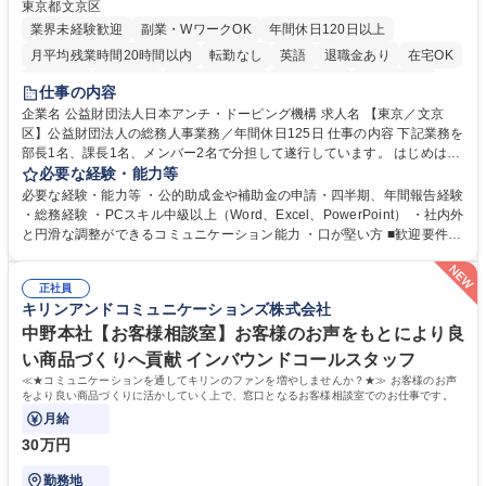
東京都文京区
業界未経験歓迎
副業・WワークOK
年間休日120日以上
月平均残業時間20時間以内
転勤なし
英語
退職金あり
在宅OK
賞与あり
育休あり
完全週休2日制
交通費支給
土日祝休み
仕事の内容
食事補助あり
企業名 公益財団法人日本アンチ・ドーピング機構 求人名 【東京／文京
区】公益財団法人の総務人事業務／年間休日125日 仕事の内容 下記業務を
部長1名、課長1名、メンバー2名で分担して遂行しています。 はじめは担
当者として業務を覚えていただき、ゆくゆくはリーダーやマネージャーポ
必要な経験・能力等
ジションとして活躍いただくことを期待しています。 【総務・人事グルー
必要な経験・能力等 ・公的助成金や補助金の申請・四半期、年間報告経験
プの業務内容】 ・人事制度関連 ・採用活動 ・教育研修の企画、実行 ・勤
・総務経験 ・PCスキル中級以上（Word、Excel、PowerPoint） ・社内外
怠管理 ・官公庁への各種提出 ・法定の会議運営（評議員会、理事会） ・
と円滑な調整ができるコミュニケーション能力 ・口が堅い方 ■歓迎要件
コンプライアンス ・内部規程やルールの管理、整備、文書管理 ・契約関
・採用業務経験 ・英語に抵抗がない方 ・営業経験 学歴・資格 学歴：大学
連 ・衛生管理 ・防災関連・公的助成金の管理・オフィス、ファシリティ
院 大学 高専 短大 専修学校 高校 語学力： 資格：
管理 ・福利厚生関連 ・職員からの問合せ、相談対応 ・その他日常の総務
正社員
キリンアンドコミュニケーションズ株式会社
業務全般 募集職種 【東京／文京区】公益財団法人の総務人事業務／年間
休日125日
中野本社【お客様相談室】お客様のお声をもとにより良
い商品づくりへ貢献 インバウンドコールスタッフ
≪★コミュニケーションを通してキリンのファンを増やしませんか？★≫ お客様のお声
をより良い商品づくりに活かしていく上で、窓口となるお客様相談室でのお仕事です。
月給
30万円
勤務地