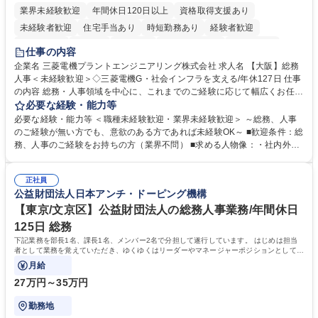
業界未経験歓迎
年間休日120日以上
資格取得支援あり
未経験者歓迎
住宅手当あり
時短勤務あり
経験者歓迎
退職金あり
在宅OK
賞与あり
完全週休2日制
交通費支給
仕事の内容
駅近5分以内
土日祝休み
服装自由
寮・社宅あり
食事補助あり
企業名 三菱電機プラントエンジニアリング株式会社 求人名 【大阪】総務
人事＜未経験歓迎＞◇三菱電機G・社会インフラを支える/年休127日 仕事
の内容 総務・人事領域を中心に、これまでのご経験に応じて幅広くお任せ
します。 ＜具体的には＞ ・総務/人事労務（給与・社保・勤怠管理など）
必要な経験・能力等
・採用・教育研修 ・福利厚生運用 など ※基本的には事務所勤務ですが、
必要な経験・能力等 ＜職種未経験歓迎・業界未経験歓迎＞ ～総務、人事
採用や教育等の業務内容により、関西圏以外への日帰り・宿泊を伴う国内
のご経験が無い方でも、意欲のある方であれば未経験OK～ ■歓迎条件：総
出張もございます。 ※担当業務を持ちつつ、お互いに助け合いながら、総
務、人事のご経験をお持ちの方（業界不問） ■求める人物像：・社内外の
務部という組織として協力しながら進める体制です。 募集職種 【大阪】
関係各部門との調整を率先して行い、業務を円滑に遂行できる協調性やコ
総務人事＜未経験歓迎＞◇三菱電機G・社会インフラを支える/年休127日
ミュニケーション能力を持っている方 ・人事総務領域に興味がありゼネラ
正社員
リスト志向をお持ちの方 学歴・資格 学歴：大学院 大学 語学力： 資格：
公益財団法人日本アンチ・ドーピング機構
【東京/文京区】公益財団法人の総務人事業務/年間休日
125日 総務
下記業務を部長1名、課長1名、メンバー2名で分担して遂行しています。 はじめは担当
者として業務を覚えていただき、ゆくゆくはリーダーやマネージャーポジションとして活
躍いただくことを期待しています。
月給
27万円～35万円
勤務地