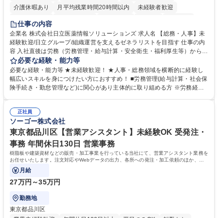
介護休暇あり
月平均残業時間20時間以内
未経験者歓迎
住宅手当あり
時短勤務あり
退職金あり
在宅OK
賞与あり
仕事の内容
育休あり
完全週休2日制
交通費支給
土日祝休み
寮・社宅あり
企業名 株式会社日立医薬情報ソリューションズ 求人名 【総務・人事】未
経験歓迎/日立グループ/組織運営を支えるゼネラリストを目指す 仕事の内
容 入社直後は労務（労務管理・給与計算・安全衛生・福利厚生等）からお
任せいたします。将来は総務・採用・教育業務へ守備範囲を広げ、組織運
必要な経験・能力等
営を支えるゼネラリストをめざせます。 ・初期業務：労働時間管理、給与
必要な経験・能力等 ★未経験歓迎！ ★人事・総務領域を横断的に経験し
計算、社会保険対応、福利厚生管理、安全衛生、健康経営推進等をお任せ
幅広いスキルを身につけたい方におすすめ！ ■労務管理(給与計算・社会保
します。ご経験に応じて、休職者管理など、幅広く経験を積んでいただき
険手続き・勤怠管理など)に関心があり主体的に取り組める方 ※労務経験
ます。 ・将来的な広がり：総務・採用・教育・税務対応・経営企画等。
者は早期にご活躍いただけます。 ■チームで仕事を推進できる方■将来は
★メンバーがマンツーマンで丁寧に教えるため、ご経験が浅くても安心！
マネジメント職として活躍したい 【尚可】■人事、労務、採用、教育業務
幅広く経験を積みたい意欲がある方に最適な環境です。 募集職種 【総
正社員
のご経験 ■労務管理（給与計算・社会保険手続き・勤怠管理など）の経験
ソーゴー株式会社
務・人事】未経験歓迎/日立グループ/組織運営を支えるゼネラリストを目
■衛生管理者の資格をお持ちの方 学歴・資格 学歴：大学院 大学 高専 短大
指す
専修学校 高校 語学力： 資格：
東京都品川区【営業アシスタント】未経験OK 受発注・
事務 年間休日130日 営業事務
樹脂板や建築資材などの販売・加工事業を行っている当社にて、営業アシスタント業務を
お任せいたします。注文対応やWebデータの出力、各所への発注・加工依頼のほか、電
話・メール対応等の事務業務を担当します。
月給
27万円～35万円
勤務地
東京都品川区