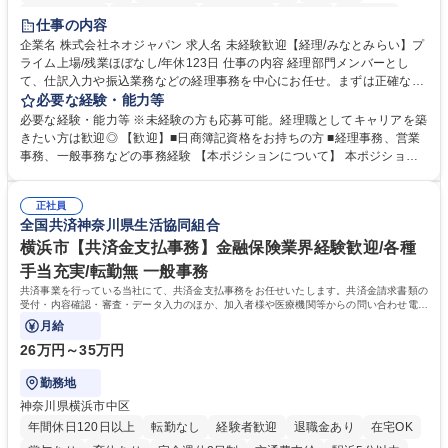
未経験者歓迎
時短勤務あり
退職金あり
在宅OK
賞与あり
仕事の内容
完全週休2日制
交通費支給
駅近5分以内
土日祝休み
服装自由
企業名 株式会社ネオジャパン 求人名 未経験歓迎【経理/みなとみらい】プ
ライム上場/残業ほぼなし/年休123日 仕事の内容 経理部門メンバーとし
寮・社宅あり
て、仕訳入力や振込業務などの経理事務を中心にお任せ。まずは正確な入
力・確認業務からスタートし、既存メンバーと一緒に業務を進めながら段
必要な経験・能力等
階的に経理知識を身につけていただきます。 【具体的には】 ■社内稟議に
必要な経験・能力等 ※未経験の方も応募可能。経理職としてキャリアを築
基づく仕訳入力 ■月末の振込業務 ■明細作成 ■伝票処理、記帳業務 ■既存
きたい方は歓迎◎ 【歓迎】■日商簿記資格をお持ちの方 ■経理事務、営業
メンバーの業務サポート 【将来的には】 ■月次決算補助 ■四半期・年次決
事務、一般事務などの事務経験 【本ポジションについて】 本ポジション
算補助 ■有価証券報告書など開示資料作成補助 ■海外子会社を含む連結決
の魅力は、プライム上場企業の経理部門で、未経験から経理キャリアをス
算補助 ※3～5年程度を目安に、徐々に決算業務へ業務範囲を広げていく
タートできる点です。まずは仕訳入力や振込業務など基礎的な業務から担
想定です。 募集職種 未経験歓迎【経理/みなとみらい】プライム上場/残業
正社員
当し、3～5年をかけて月次決算・四半期決算・開示資料作成補助などへス
全国共済神奈川県生活協同組合
ほぼなし/年休123日
テップアップできます。また、残業は通常月ほぼなく、決算月でも10時間
未満のため、無理なく経理として専門性を身につけられる環境です。 学
横浜市【共済金支払事務】金融保険業界経験歓迎/各種
歴・資格 学歴：大学院 大学 高専 短大 専修学校 高校 語学力： 資格：日商
手当充実/転勤無 一般事務
簿記検定1級 日商簿記検定2級
共済事業を行っている当社にて、共済金支払事務をお任せいたします。共済金請求書類の
受付・内容確認・審査・データ入力のほか、加入者様や医療機関等からの問い合わせ電話
対応や書類発送等を担当します。
月給
26万円～35万円
勤務地
神奈川県横浜市中区
年間休日120日以上
転勤なし
経験者歓迎
退職金あり
在宅OK