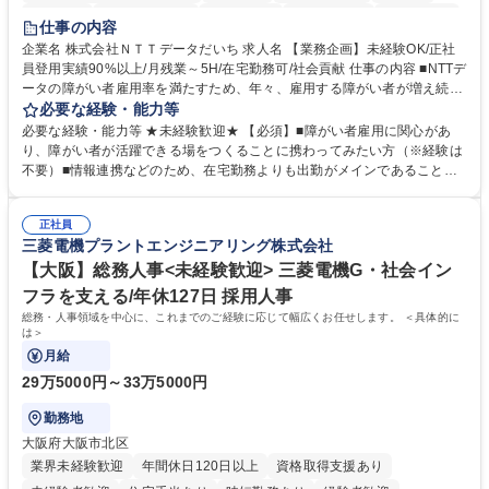
育休あり
完全週休2日制
交通費支給
駅近5分以内
土日祝休み
仕事の内容
企業名 株式会社ＮＴＴデータだいち 求人名 【業務企画】未経験OK/正社
員登用実績90%以上/月残業～5H/在宅勤務可/社会貢献 仕事の内容 ■NTTデ
ータの障がい者雇用率を満たすため、年々、雇用する障がい者が増え続け
ています。中でも、完全在宅勤務の障がい者の増加数が多いため、その業
必要な経験・能力等
務を増やすお仕事を担っていただきます。 【詳細】■既存業務の拡大およ
必要な経験・能力等 ★未経験歓迎★ 【必須】■障がい者雇用に関心があ
び運用のサポート(オペレーション業務:申請書の作成代行等) ■新規事業・
り、障がい者が活躍できる場をつくることに携わってみたい方（※経験は
サービスの企画立案および推進 障がい者の方にどんな仕事があると良いか
不要）■情報連携などのため、在宅勤務よりも出勤がメインであることに
考えてみてほしいと募集しているので、意見を吸い上げ実現に向けて企画
理解いただける方 【魅力・やりがい】自身の企画が障がい者の新たな雇用
します。 ■在宅勤務の障がい者社員とのコミュニケーションを通じた適性
や活躍の場を生む、唯一無二の社会貢献性を実感できます。 【正社員登
やスキルの把握 ■AI活用業務など、既存領域を超えた案件の開拓 ■NTTデ
正社員
用】正社員登用を前提としておりますので、最短で1.5年～2年で正社員へ
三菱電機プラントエンジニアリング株式会社
ータグループの会社へ提案活動 募集職種 【業務企画】未経験OK/正社員登
の雇用切り替えとなります。過去の正社員登用率は90％です。 将来的に
用実績90%以上/月残業～5H/在宅勤務可/社会貢献
は当社の中核となる管理職になって頂く事を期待しています。 正社員登用
【大阪】総務人事<未経験歓迎> 三菱電機G・社会イン
に向け全力でサポートを行いますのでご安心ください。 学歴・資格 学
フラを支える/年休127日 採用人事
歴：大学院 大学 高専 短大 専修学校 高校 語学力： 資格：
総務・人事領域を中心に、これまでのご経験に応じて幅広くお任せします。 ＜具体的に
は＞
月給
29万5000円～33万5000円
勤務地
大阪府大阪市北区
業界未経験歓迎
年間休日120日以上
資格取得支援あり