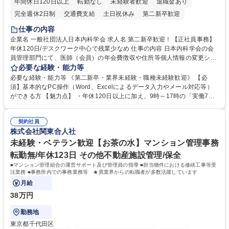
年間休日120日以上
転勤なし
未経験者歓迎
退職金あり
完全週休2日制
交通費支給
土日祝休み
第二新卒歓迎
仕事の内容
企業名 一般社団法人日本内科学会 求人名 第二新卒歓迎！【正社員事務】
年休120日/デスクワーク中心で残業少なめ 仕事の内容 日本内科学会の会
員管理部門にて、医師（会員）の年会費徴収や住所等個人情報の変更シス
テム入力、電話・FAX対応をお任せします。将来的には、各種委員会の運
必要な経験・能力等
営事務局業務などにも幅広く携わっていただきます。 【会員管理・データ
必要な経験・能力等 《第二新卒・業界未経験・職種未経験歓迎》 【必
入力業務】 ・医師（会員）の住所変更、個人情報のシステム登録・更新
須】基本的なPC操作（Word、Excelによるデータ入力やメール対応等）
・年会費の徴収管理や入金データの照合確認 【問い合わせ対応】 ・会員
ができる方 【魅力点】 ・年休120日以上に加え、9時～17時の「実働7時
（医師）からの電話、FAX、ネット申請に伴う相談受付 ・複雑な案件のへ
間勤務」で残業も少なくワークライフバランスは抜群です。 【将来的な業
のエスカレーション・連携対応 募集職種 第二新卒歓迎！【正社員事務】
務（各種委員会運営）】 ・学会内における各種委員会のスケジュール調
年休120日/デスクワーク中心で残業少なめ
契約社員
整、資料作成、当日の運営サポート 学歴・資格 学歴：大学院 大学 語学
株式会社関東合人社
力： 資格：
未経験・ベテラン歓迎【お茶の水】マンション管理事務
転勤無/年休123日 その他不動産施設管理/保全
■マンション管理組合の運営サポート及び管理員の指導 ■担当物件における修繕工事等受
注業務 ■事務所内での事務業務等 ★異業界からの転職者が多数活躍しています
月給
38万円
勤務地
東京都千代田区