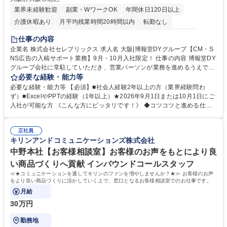
業界未経験歓迎
副業・WワークOK
年間休日120日以上
介護休暇あり
月平均残業時間20時間以内
転勤なし
未経験者歓迎
時短勤務あり
研修あり
在宅OK
育休あり
仕事の内容
完全週休2日制
交通費支給
駅近5分以内
企業名 株式会社セレブリックス 求人名 大阪|博報堂DYグループ【CM・S
NS広告の入稿サポート業務】9月・10月入社限定！ 仕事の内容 博報堂DY
グループ会社に常駐していただき、営業パーソンが業務を進めるうえで発
生する業務を幅広くサポートとしてテレビCMやSNS広告の入稿サポー
必要な経験・能力等
ト、進行管理等 部内アシスタントとしての業務をお任せします。 ◆得意
必要な経験・能力等 【必須】■社会人経験2年以上の方（業界経験問わ
先との定例資料作成 ◆競合調査 ◆広告出稿の進行管理、確認 ◆広告出稿
ず）■ExcelやPPTの経験（1年以上）★2026年9月1日または10月1日にご
後のデータ抽出と効果測定、資料作成 ◆TVCM放送枠の情報管理、不備確
入社が可能な方 《こんな方にピッタリです！》 ◆コツコツと進める仕事
認 ◆TV視聴率データ抽出、資料作成 ◆SNS広告(InstagramやFacebook
が好きな方 ◆チームで協力しながらやりがいのある仕事がしたい方 ◆コ
等)の入稿サポート ◆常駐先への活動履歴の報告 ◆得意先とのビジネスメ
ミュニケーションを取りながら仕事をするのが得意な方 ◆業務を通してキ
ール対応 ◆常駐先に向けた事業拡大の提案 など 募集職種 大阪|博報堂DY
正社員
ャリア・スキルUPを目指したい方 学歴・資格 学歴：大学院 大学 高専 短
キリンアンドコミュニケーションズ株式会社
グループ【CM・SNS広告の入稿サポート業務】9月・10月入社限定！
大 専修学校 高校 語学力： 資格：
中野本社【お客様相談室】お客様のお声をもとにより良
い商品づくりへ貢献 インバウンドコールスタッフ
≪★コミュニケーションを通してキリンのファンを増やしませんか？★≫ お客様のお声
をより良い商品づくりに活かしていく上で、窓口となるお客様相談室でのお仕事です。
月給
30万円
勤務地