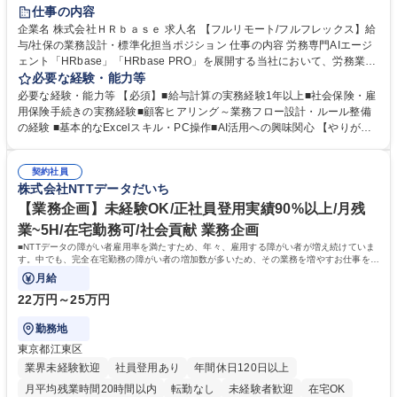
時短勤務あり
在宅OK
完全週休2日制
交通費支給
駅近5分以内
仕事の内容
服装自由
企業名 株式会社ＨＲｂａｓｅ 求人名 【フルリモート/フルフレックス】給
与/社保の業務設計・標準化担当ポジション 仕事の内容 労務専門AIエージ
ェント「HRbase」「HRbase PRO」を展開する当社において、労務業務
のオペレーション設計担当をクライアントの課題や要望をヒアリングし、
必要な経験・能力等
業務設計やシステム設定へと落とし込むポジションです。 【具体的に
必要な経験・能力等 【必須】■給与計算の実務経験1年以上■社会保険・雇
は】・業務オペレーション設計（要件定義/顧客ヒアリング/業務オペレー
用保険手続きの実務経験■顧客ヒアリング～業務フロー設計・ルール整備
ションの洗い出し、ルール整備、システム設定) ・業務マニュアル作成、
の経験 ■基本的なExcelスキル・PC操作■AI活用への興味関心 【やりが
改善 ・給与、賞与計算、及び明細発行 ・社会保険手続（入退社時、年間
い】必要に応じてコンサルティングも行いながら、給与計算や社会保険手
業務など） ・顧客企業のメイン担当者としての窓口対応業務 ・その他
続に関わるフローの設計、マニュアルの作成まで幅広く担当します。単な
（年調等の年次業務など） 募集職種 【フルリモート/フルフレックス】給
契約社員
る設計にとどまらず、ご自身が現場のエキスパートとしてオペレーション
株式会社NTTデータだいち
与/社保の業務設計・標準化担当ポジション
を実行する機会もあり、実務と改善の両面でスキルを発揮できる環境で
す。 学歴・資格 学歴：大学院 大学 高専 短大 専修学校 高校 語学力： 資
【業務企画】未経験OK/正社員登用実績90%以上/月残
格：
業~5H/在宅勤務可/社会貢献 業務企画
■NTTデータの障がい者雇用率を満たすため、年々、雇用する障がい者が増え続けていま
す。中でも、完全在宅勤務の障がい者の増加数が多いため、その業務を増やすお仕事を担
っていただきます。
月給
22万円～25万円
勤務地
東京都江東区
業界未経験歓迎
社員登用あり
年間休日120日以上
月平均残業時間20時間以内
転勤なし
未経験者歓迎
在宅OK