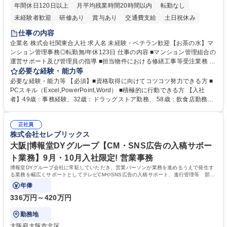
年間休日120日以上
月平均残業時間20時間以内
転勤なし
未経験者歓迎
研修あり
賞与あり
交通費支給
土日祝休み
仕事の内容
企業名 株式会社関東合人社 求人名 未経験・ベテラン歓迎【お茶の水】マ
ンション管理事務◎転勤無/年休123日 仕事の内容 ■マンション管理組合の
運営サポート及び管理員の指導 ■担当物件における修繕工事等受注業務 ■
事務所内での事務業務等 ★異業界からの転職者が多数活躍しています
必要な経験・能力等
【年収補足】532万円 ＋別途インセンティヴで平均約100万円/年（昨年度
必要な経験・能力等 【必須】■資格取得に向けてコツコツ努力できる方 ■
実績） ＋管理業務主任者資格手当50,000円/月 ★親会社である株式会社合
PCスキル（Excel,PowerPoint,Word） ■積極的に行動できる方 【入社
人社計画研究所社のグループ会社として、質の高いサービスと適性価格を
者】49歳：事務経験、32歳：ドラッグストア勤務、 58歳：飲食店勤務
武器に約20年受託戸数増加中です。https://www.gojin.co.jp/abt/abt_3.html
等：中途採用の9割が未経験者！ 【資格取得支援】■メンター制度■社内模
募集職種 未経験・ベテラン歓迎【お茶の水】マンション管理事務◎転勤
試や研修制度など充実！ ＊未資格者の8割以上が入社2年以内に資格を取
無/年休123日
正社員
得出来ております！ 【魅力】■フレックス制度、未経験からでも下限年収
株式会社セレブリックス
を一律支給！ ■管理業務主任者資格取得後には50,000円/月の手当あり！
学歴・資格 学歴：大学院 大学 高専 短大 専修学校 高校 語学力： 資格：第
大阪|博報堂DYグループ【CM・SNS広告の入稿サポー
一種運転免許普通自動車
ト業務】9月・10月入社限定! 営業事務
博報堂DYグループ会社に常駐していただき、営業パーソンが業務を進めるうえで発生す
る業務を幅広くサポートとしてテレビCMやSNS広告の入稿サポート、進行管理等 部内
アシスタントとしての業務をお任せします。
年俸
336万円～420万円
勤務地
大阪府大阪市北区