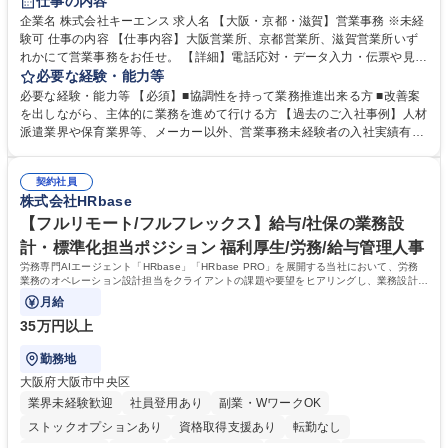
仕事の内容
企業名 株式会社キーエンス 求人名 【大阪・京都・滋賀】営業事務 ※未経
験可 仕事の内容 【仕事内容】大阪営業所、京都営業所、滋賀営業所いず
れかにて営業事務をお任せ。 【詳細】電話応対・データ入力・伝票や見積
の作成・カタログ送付・来客対応・営業所内で発生する事務業務や業務改
必要な経験・能力等
善をお任せ。 【教育制度】ご入社後、育成担当とペアになりながらOJTに
必要な経験・能力等 【必須】■協調性を持って業務推進出来る方 ■改善案
て業務を覚えていただくことが可能です。業務システムがきちんと構築さ
を出しながら、主体的に業務を進めて行ける方 【過去のご入社事例】人材
れているため、スムーズに仕事に慣れることができる環境です。また、
派遣業界や保育業界等、メーカー以外、営業事務未経験者の入社実績有
「チームで成果を出す文化」があり、良いやり方を積極的に共有しながら
【当社の事務職について】単なる事務ではなく主体性を発揮したサポート
常に改善を目指す風土のため、安心して業務に取り組んでいただけます。
により、キーエンスの付加価値向上に貢献します。ベースの定型業務に加
募集職種 【大阪・京都・滋賀】営業事務 ※未経験可
契約社員
えて、お客様や社員の状況に合わせ、能動的なサポート、改善の動きも期
株式会社HRbase
待され。組織を支えるスペシャリストとして、チームに貢献し、結果的に
社員から頼られる存在になることができます。平均19:30の退勤以降の業
【フルリモート/フルフレックス】給与/社保の業務設
務の持ち帰りも禁止されており、メリハリのある働き方となります。 学
計・標準化担当ポジション 福利厚生/労務/給与管理人事
歴・資格 学歴：大学院 大学 高専 短大 語学力： 資格：
労務専門AIエージェント「HRbase」「HRbase PRO」を展開する当社において、労務
業務のオペレーション設計担当をクライアントの課題や要望をヒアリングし、業務設計や
システム設定へと落とし込むポジションです。
月給
35万円以上
勤務地
大阪府大阪市中央区
業界未経験歓迎
社員登用あり
副業・WワークOK
ストックオプションあり
資格取得支援あり
転勤なし