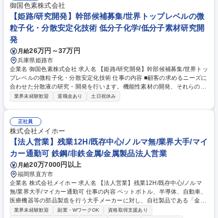
御国色素株式会社
【姫路/研究開発】幹部候補募集/世界トップレベルの微
粒子化・分散安定化技術 低分子化学/低分子素材研究開
発
26万円～37万円
月給
兵庫県姫路市
企業名 御国色素株式会社 求人名 【姫路/研究開発】幹部候補募集/世界トッ
プレベルの微粒子化・分散安定化技術 仕事の内容 ■顧客の求めるニーズに
合わせた分散液の研究・開発を行います。機能性素材の開発、それらの機
能を最大限に発揮する為のプロセス開発、機能特性を評価する為の技術開
業界未経験歓迎
退職金あり
土日祝休み
発を行います。【詳細は以下】 ■インクジェット用分散液■電池用電気特
性制御分散液■塗料用高透明・高着色分散液■筆記用具用高着色・高安定性
分散液など、その他にも機能性材料分散の技術開発(消臭・抗菌・環境な
正社員
ど)を行っています。また開発者が自ら特許出願を行ったり、他部署を先
株式会社メイホー
導して量産試作を行うなど、職務領域も広い為、自ら開発した商品・技術
【法人営業】残業12H/既存中心/ノルマ無/業界大手/マイ
が世に出るところまで担当頂けます。【業務内容の変更の範囲】当社業務
カー通勤可 鉄鋼/非鉄金属/金属製品法人営業
全般 募集職種 【姫路/研究開発】幹部候補募集/世界トップレベルの微粒子
20万7000円以上
月給
化・分散安定化技術
福岡県直方市
企業名 株式会社メイホー 求人名 【法人営業】残業12H/既存中心/ノルマ
無/業界大手/マイカー通勤可 仕事の内容 ペットボトル、半導体、自動車、
医療機器等の部品製造を行う大手メーカーに対し、自社製品である「金
型」や「成形機」、「精密部品」を販売します。ニーズをヒアリングし、
業界未経験歓迎
副業・WワークOK
資格取得支援あり