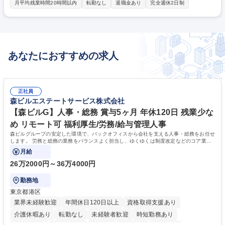
最適な製品を提供する仕事です。 各業界の大手企業に対し、部品製造に不
月平均残業時間20時間以内
転勤なし
退職金あり
完全週休2日制
可欠な『金型』『部品』『成形機』を提案し販売につなげています。 ■既
存顧客へのニーズ深掘り・提案 ■見積作成・発注・納品管理 ■社内の設計
担当と連携した技術提案 ■訪問またはオンラインでの商談 ※ノルマはな
く、チームで目標達成を目指すスタイル。入社後は1～3ヶ月の製造・設計
現場研修で基礎を学べます。【業務内容の変更範囲】当社の指定する業務
あなたにおすすめの求人
募集職種 【法人営業】残業12H/既存中心/ノルマ無/業界大手/マイカー通勤
可
正社員
森ビルエステートサービス株式会社
【森ビルG】人事・総務 賞与5ヶ月 年休120日 残業少な
め リモート可 福利厚生/労務/給与管理人事
森ビルグループの安定した環境で、バックオフィスから会社を支える人事・総務をお任せ
します。 労務と総務の業務をバランスよく担当し、ゆくゆくは制度改定などのコア業務
にも挑戦できる、やりがいある環境です。
月給
26万2000円～36万4000円
勤務地
東京都港区
業界未経験歓迎
年間休日120日以上
資格取得支援あり
介護休暇あり
転勤なし
未経験者歓迎
時短勤務あり