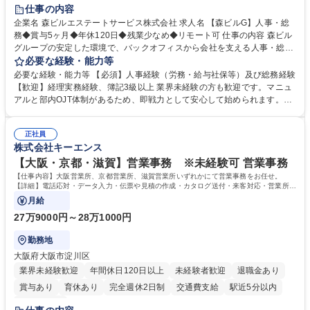
経験者歓迎
退職金あり
在宅OK
賞与あり
育休あり
仕事の内容
完全週休2日制
交通費支給
長期歓迎
駅近5分以内
土日祝休み
企業名 森ビルエステートサービス株式会社 求人名 【森ビルG】人事・総
務◆賞与5ヶ月◆年休120日◆残業少なめ◆リモート可 仕事の内容 森ビル
グループの安定した環境で、バックオフィスから会社を支える人事・総務
をお任せします。 労務と総務の業務をバランスよく担当し、ゆくゆくは制
必要な経験・能力等
度改定などのコア業務にも挑戦できる、やりがいある環境です。 ■勤怠管
必要な経験・能力等 【必須】人事経験（労務・給与社保等）及び総務経験
理、給与計算、社会保険手続き、年末調整等の労務管理全般 ■入退社手続
【歓迎】経理実務経験、簿記3級以上 業界未経験の方も歓迎です。マニュ
き、社内規定の改定や人事制度改定などのコア業務 ■社内イベントの企画
アルと部内OJT体制があるため、即戦力として安心して始められます。
運営やその他総務業務全般 ※労務と総務を1：1の割合でお任せ。 入社後
【魅力・やりがい】森ビルGの安定基盤で労務から総務まで幅広く携われ
は部内のOJTを中心に、あなたの経験に合わせて不足している部分はいつ
ます。定型業務に留まらず、社内規定や人事制度の改定など会社のコア業
でも質問・相談できる環境が整っているため、安心して成長できます。 募
正社員
務に挑戦できるため、自身の成長と組織への貢献度をダイレクトに実感で
株式会社キーエンス
集職種 【森ビルG】人事・総務◆賞与5ヶ月◆年休120日◆残業少なめ◆
きます。 残業少なめ、週1日リモート可など、ワークライフバランスを保
リモート可
ち長期活躍できる環境です。 「これまでの幅広い経験を活かし、長期的な
【大阪・京都・滋賀】営業事務 ※未経験可 営業事務
キャリアを築きたい」という前向きな意欲と挑戦を全力で応援します。 学
【仕事内容】大阪営業所、京都営業所、滋賀営業所いずれかにて営業事務をお任せ。
歴・資格 学歴：大学院 大学 高専 短大 専修学校 高校 語学力： 資格：日商
【詳細】電話応対・データ入力・伝票や見積の作成・カタログ送付・来客対応・営業所内
で発生する事務業務や業務改善をお任せ。
簿記検定1級 日商簿記検定2級 日商簿記検定3級
月給
27万9000円～28万1000円
勤務地
大阪府大阪市淀川区
業界未経験歓迎
年間休日120日以上
未経験者歓迎
退職金あり
賞与あり
育休あり
完全週休2日制
交通費支給
駅近5分以内
土日祝休み