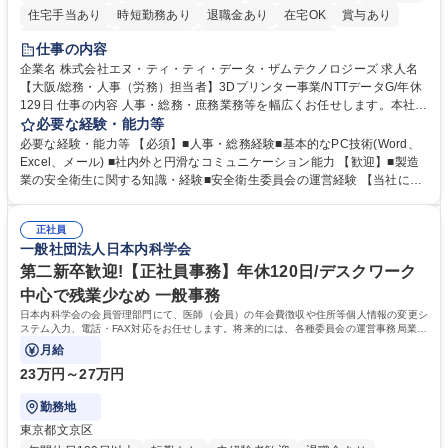
住宅手当あり
時短勤務あり
退職金あり
在宅OK
賞与あり
完全週休2日制
交通費支給
土日祝休み
服装自由
仕事の内容
企業名 株式会社エヌ・ティ・ティ・データ・ザムテクノロジーズ 求人名
【大阪/総務・人事（労務）担当者】3Dプリンター事業/NTTデータG/年休
129日 仕事の内容 人事・総務・庶務業務等を幅広くお任せします。本社コ
ーポレート部門と連携しながら、決められた業務だけではなく、社員や現
必要な経験・能力等
場を支えるバックオフィス担当として状況に応じて柔軟に対応いただくこ
必要な経験・能力等 【必須】■人事・総務経験■基本的なPC技術(Word、
とを期待します。 【詳細】■入退社手続き、社員情報管理■入社時オリエ
Excel、メール) ■社内外と円滑なコミュニケーション能力 【歓迎】■製造
ンテーションの実施■勤怠・各種申請内容の確認■採用業務のサポート■来
業の安全衛生に関する知識・経験■安全衛生委員会の運営経験 【当社につ
客・電話対応 ■郵便物の受領・発送・管理■オフィス設備・備品管理■建
いて】 ◎設立したばかりの会社であり、一緒に企業を立ち上げ・拡大しよ
物・設備修繕の手配及び業者対応■押印・契約書管理等の庶務業務■安全衛
うという意欲のある方を求めています。 ◎経営に近い立場で幅広くキャリ
生に関する業務等■健康診断、産業医面談、休職・復職手続き等の労務サ
正社員
アが磨けます。 ◎NTTデータグループであり福利厚生は充実しているとと
一般社団法人日本内科学会
ポート■社内ルールの運用・各種社内案内■その他、拠点運営に関わる管理
もに、働き方改革も推進しています。 学歴・資格 学歴：大学院 大学 高専
部門業務 募集職種 【大阪/総務・人事（労務）担当者】3Dプリンター事
短大 専修学校 語学力： 資格：
第二新卒歓迎!【正社員事務】年休120日/デスクワーク
業/NTTデータG/年休129日
中心で残業少なめ 一般事務
日本内科学会の会員管理部門にて、医師（会員）の年会費徴収や住所等個人情報の変更シ
ステム入力、電話・FAX対応をお任せします。将来的には、各種委員会の運営事務局業務
などにも幅広く携わっていただきます。
月給
23万円～27万円
勤務地
東京都文京区