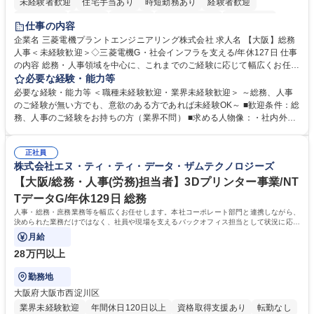
未経験者歓迎
住宅手当あり
時短勤務あり
経験者歓迎
退職金あり
在宅OK
賞与あり
完全週休2日制
交通費支給
仕事の内容
駅近5分以内
土日祝休み
服装自由
寮・社宅あり
食事補助あり
企業名 三菱電機プラントエンジニアリング株式会社 求人名 【大阪】総務
人事＜未経験歓迎＞◇三菱電機G・社会インフラを支える/年休127日 仕事
の内容 総務・人事領域を中心に、これまでのご経験に応じて幅広くお任せ
します。 ＜具体的には＞ ・総務/人事労務（給与・社保・勤怠管理など）
必要な経験・能力等
・採用・教育研修 ・福利厚生運用 など ※基本的には事務所勤務ですが、
必要な経験・能力等 ＜職種未経験歓迎・業界未経験歓迎＞ ～総務、人事
採用や教育等の業務内容により、関西圏以外への日帰り・宿泊を伴う国内
のご経験が無い方でも、意欲のある方であれば未経験OK～ ■歓迎条件：総
出張もございます。 ※担当業務を持ちつつ、お互いに助け合いながら、総
務、人事のご経験をお持ちの方（業界不問） ■求める人物像：・社内外の
務部という組織として協力しながら進める体制です。 募集職種 【大阪】
関係各部門との調整を率先して行い、業務を円滑に遂行できる協調性やコ
総務人事＜未経験歓迎＞◇三菱電機G・社会インフラを支える/年休127日
ミュニケーション能力を持っている方 ・人事総務領域に興味がありゼネラ
正社員
リスト志向をお持ちの方 学歴・資格 学歴：大学院 大学 語学力： 資格：
株式会社エヌ・ティ・ティ・データ・ザムテクノロジーズ
【大阪/総務・人事(労務)担当者】3Dプリンター事業/NT
TデータG/年休129日 総務
人事・総務・庶務業務等を幅広くお任せします。本社コーポレート部門と連携しながら、
決められた業務だけではなく、社員や現場を支えるバックオフィス担当として状況に応じ
て柔軟に対応いただくことを期待します。
月給
28万円以上
勤務地
大阪府大阪市西淀川区
業界未経験歓迎
年間休日120日以上
資格取得支援あり
転勤なし