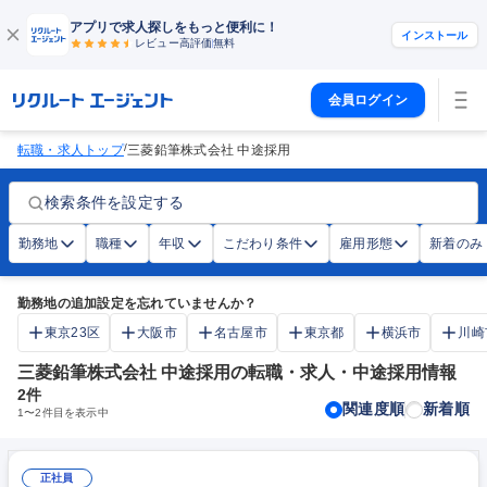
アプリで求人探しをもっと便利に！
インストール
レビュー高評価
無料
会員ログイン
/
転職・求人トップ
三菱鉛筆株式会社 中途採用
検索条件を設定する
勤務地
職種
年収
こだわり条件
雇用形態
新着のみ
勤務地の追加設定を忘れていませんか？
東京23区
大阪市
名古屋市
東京都
横浜市
川崎
三菱鉛筆株式会社 中途採用の転職・求人・中途採用情報
2
件
関連度順
新着順
1
〜
2
件目を表示中
正社員