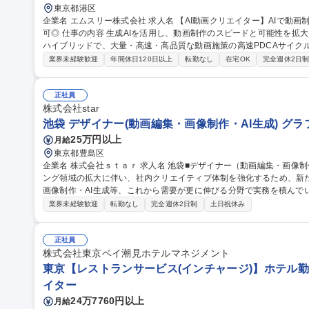
東京都港区
企業名 エムスリー株式会社 求人名 【AI動画クリエイター】AIで動画制作を高速化！1日50本のPDCAを回す/在宅
可◎ 仕事の内容 生成AIを活用し、動画制作のスピードと可能性を拡大させます。AIによる自動化と従来の制作の
ハイブリッドで、大量・高速・高品質な動画施策の高速PDCAサイク
す。 AIエージェントに定型作業を任せ、「何を・なぜ作るか」の判断と企画に集中する新しい制作スタイルを担
業界未経験歓迎
年間休日120日以上
転勤なし
在宅OK
完全週休2日
います。 ■AI・自動化を用いた動画制作ワークフローの設計と最適化 ■
た動画コンテンツ企画・制作・効果検証 ■AIによるシナリオ・クリップ
規模の体制を構築し、仮説検証と改善を行います。 募集職種 【AI動画クリエイター】AIで動画制作を高速化！1
正社員
日50本のPDCAを回す/在宅可◎
株式会社star
池袋 デザイナー(動画編集・画像制作・AI生成) グ
25万円以上
月給
東京都豊島区
企業名 株式会社ｓｔａｒ 求人名 池袋■デザイナー（動画編集・画像制作・AI生成） 仕事の内容 広告・マーケティ
ング領域の拡大に伴い、社内クリエイティブ体制を強化するため、新
画像制作・AI生成等、これから需要が更に伸びる分野で実務を積んでいただく事が可能
広告動画の編集（SNS・Web広告向け）、カット編集・テロップ挿
業界未経験歓迎
転勤なし
完全週休2日制
土日祝休み
し ■画像編集：広告バナー制作、サムネイル制作、レタッチ・画像加工 
ビジュアル制作、プロンプト設計、生成素材の調整・ブラッシュアップ
募集職種 池袋■デザイナー（動画編集・画像制作・AI生成）
正社員
株式会社東京ベイ潮見ホテルマネジメント
東京【レストランサービス(インチャージ)】ホテル勤務
イター
24万7760円以上
月給