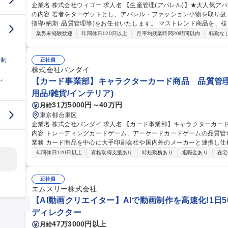
企業名 株式会社ウィゴー 求人名 【生産管理(アパレル)】★大人気アパレルブランド「WEGO」/残業平均10h 仕事
の内容 若者をターゲットとし、アパレル・ファッション小物を取り扱
指導/納期･品質管理等)をお任せいたします。 マストレンド商品を、様々な生産戦略を通して安定した品質、低コ
ストで供給出来る生産体制を構築する事が当ポジションのミッション
業界未経験歓迎
年間休日120日以上
月平均残業時間20時間以内
転勤な
Bでのやり取りがメインとなりますが、必要に応じて工場へ行ってい
対外的なコミュニケーションが多いポジションです。 募集職種 【生産管理(アパレル)】★大人気アパレルブラン
日制
ド「WEGO」/残業平均10h
正社員
株式会社バンダイ
し
【カード事業部】キャラクターカード商品 品質管理
用品/雑貨/インテリア)
31万5000円～40万円
月給
東京都台東区
企業名 株式会社バンダイ 求人名 【カード事業部】キャラクターカード商品 品質管理担当★シェア拡大中 仕事の
内容 トレーディングカードゲーム、アーケードカードゲームの品質管理を担当いた
業務 カード商品を中心に大手印刷会社や国内外のメーカーと連携し仕
向上、持続性向上に向けた各種取組み 募集職種 【カード事業部】キャラクターカード商品 品質管理担当★シェア
年間休日120日以上
資格取得支援あり
時短勤務あり
退職金あり
在宅
拡大中
正社員
エムスリー株式会社
【AI動画クリエイター】AIで動画制作を高速化!1日50
ディレクター
47万3000円以上
月給