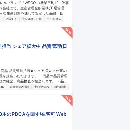
う当社にて、生産管理全般業務(工場管理･
となります。工場管理は本社にて電話やWE
し
在宅OK
完全週休2日制
土日祝休み
ただくこともございます。業務全体として、
担当 シェア拡大中 品質管理(日
だきます。 ・商品の品質管理
様の確認、商品検査を担当します。 ・品質
OK
完全週休2日制
土日祝休み
服装自由
本のPDCAを回す/在宅可 Web