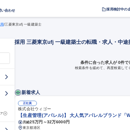
採用検討中の
問い合わせ
採用
/
三菱東京ufj 一級建築士
採用 三菱東京ufj 一級建築士の転職・求人・中
条件に合った求人が 0件で
検索条件を緩めて、再度検索して
新着求人
正社員
株式会社ウィゴー
ア
【生産管理(アパレル)】 大人気アパレルブランド「WE
25万円～32万6000円
月給
東京都港区