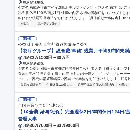
東京都江東区
企業名 株式会社東京ベイ潮見ホテルマネジメント 求人名 東京【レストランサービス（インチャージ）】ホテル勤
務/年間休日116日/面接1回 仕事の内容 水辺の宿場町をコンセプトとするホテルにて、レストランサービス業務全
般および現場運営補助をお任せいたします 【具体的な仕事内容】 ■朝食ブッフェにおけるお客様のご案内、料理
補充、テーブルリセット ■アフタヌーンティー、ディナー（アラカル
転勤なし
完全週休2日制
膳、オーダーテイク、下げ膳などの接客業務全般 ■団体利用時におけ
対応 ■スタッフ間の連携サポート、将来的にはインチャージに近い役割等 募集職種 東京【レストランサ
（インチャージ）】ホテル勤務/年間休日116日/面接1回
正社員
公益財団法人東京都道路整備保全公社
【都庁グループ】総合職(事務) 残業月平均9時間未満
22万1500円～30万円
月給
東京都新宿区
企業名 公益財団法人東京都道路整備保全公社 求人名 【都庁グループ】総合職（事務）◇残業月平均9時間未満／
有給年平均16日取得 仕事の内容 当社の総合職として、ジョブローテーションによる人事経理部門や収益事業等の
フロント部門の部署等幅広い部署での業務をお任せいたします。研修
※下記業務詳細 【業務詳細】■管理部門：広報、人事、経理など当公社の運営に係る管理業務 ■収益部門：駐車場
業界未経験歓迎
年間休日120日以上
月平均残業時間20時間以内
転勤な
の新規開拓、管理運営、新宿駅西口広場の「イベントコーナー」などの
幹線道路や木造住宅密集地域の特定整備路線の用地取得、道路に関す
事現場の見学ツアー事業 ※入社後は上記いずれかの部門へ配属。※業務
正社員
職種 【都庁グループ】総合職（事務）◇残業月平均9時間未満／有給年
全国農業協同組合連合会
【JA全農:給与/社保】完全週休2日/年間休日124日/
管理人事
30万7000円～63万9000円
月給