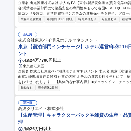
企業名 出光興産株式会社 求人名 PA【東京/製品安全担当(海外化学物質規制対応)】手当充実/フレックス 仕事の内
容 潤滑油事業部門にて製品安全の専門性をもって各国REACH(EU/U
部コンサル窓口、化学物質管理システムの運用保守等を担当。グロー
【業務詳細】■各国REACH(EU, UK, トルコ, 中国, 韓国, 台湾)
業界未経験歓迎
年間休日120日以上
時短勤務あり
退職金あり
在宅O
および法適合状況の確認■外部コンサルタントとの連絡窓口業務■化学
リア】部門内に研究・製造・販売・サプライチェーンを擁し、将来的
部門のマネジャーなど柔軟なキャリア形成が可能です。 募集職種 PA【東京/製品安全担当(海外化学物質規制対
正社員
応)】手当充実/フレックス
株式会社東京ベイ潮見ホテルマネジメント
東京【宿泊部門インチャージ】ホテル運営/年休116日
ント
24万7760円以上
月給
東京都江東区
企業名 株式会社東京ベイ潮見ホテルマネジメント 求人名 東京【宿泊部門インチャージ】ホテル運営/年休116日/
面接1回/現場責任者候補 仕事の内容 ホテルの運営を行う当社にて、宿泊部門におけるインチャージ(現場責任者)
をお任せいたします。 【具体的な仕事内容】 ■チェックイン・チェックアウト業務、電話・メール等による予約
対応 ■館内案内、客室対応などのフロントサービス全般、ゲスト対応
転勤なし
完全週休2日制
ョン改善および日々の業務管理 ■夜間業務においてはホテル全体の責任者として
京【宿泊部門インチャージ】ホテル運営/年休116日/面接1回/現場責任
正社員
高波クリエイト株式会社
【生産管理】キャラクターバックや雑貨の生産・品質管
理
26万円以上
月給