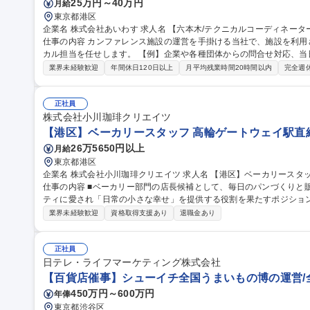
25万円～40万円
月給
東京都港区
企業名 株式会社あいわす 求人名 【六本木/テクニカルコーディネーター】イベント運営/音響照明,映像の運営管理
仕事の内容 カンファレンス施設の運営を手掛ける当社で、施設を利
カル担当を任せします。 【例】企業や各種団体からの問合せ対応、
【イベント当日までの流れ】問い合わせ対応や予約受付→会場の案内
業界未経験歓迎
年間休日120日以上
月平均残業時間20時間以内
完全週
ング→会場レイアウトや見積もり作成→契約→クライアントとの摺合
は指定協力会社への手配、準備→イベント当日の運営(設営から撤収ま
かな対応とホスピタリティでお客様にご満足いただいております 募集職種 【六本木/テクニカルコーディネータ
正社員
ー】イベント運営/音響照明,映像の運営管理
株式会社小川珈琲クリエイツ
【港区】ベーカリースタッフ 高輪ゲートウェイ駅直
26万5650円以上
月給
東京都港区
企業名 株式会社小川珈琲クリエイツ 求人名 【港区】ベーカリースタッフ◇高輪ゲートウェイ駅直結の商業施設
仕事の内容 ■ベーカリー部門の店長候補として、毎日のパンづくりと
ティに愛され「日常の小さな幸せ」を提供する役割を果たすポジションです。 ●パン製造：メニュー
仕込み・分割・成形・焼成など ●接客・販売：接客とレジ対応/商品の
業界未経験歓迎
資格取得支援あり
退職金あり
装、テイクアウト対応 ●売場管理：パンの陳列・補充/POPや価格表
ト ●品質・衛生管理：食材・製品の品質確認/調理器具・オーブン・作
守 ●在庫・補充業務：原材料や包材の在庫確認と整理 募集職種 【港区】ベーカリースタッフ◇高輪ゲートウェイ
正社員
駅直結の商業施設
日テレ・ライフマーケティング株式会社
【百貨店催事】シューイチ全国うまいもの博の運営/
450万円～600万円
年俸
東京都渋谷区