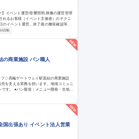
用されるお客様（イベント主催者）のテクニ
当日のイベント運営、終了後の撤収確認等。
→イベント内容・規模・予算などのヒアリ
休2日制
せ→機材・人材・ケータリングなどの主に
でのディレクションを行います) ※きめ細や
結の商業施設 パン職人
販売を支える実務を担います。地域コミュニ
開発・生地の
特徴・おすすめポイントの案内/袋詰めや包
示の確認・設置/セールや新商品の展開サポー
業場の清掃と衛生維持/安全な作業手順の遵
全国出張あり イベント法人営業