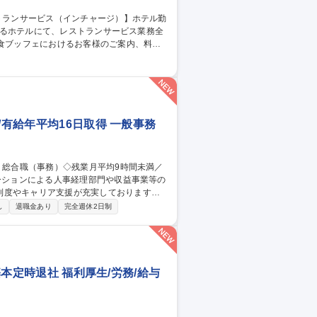
ト・コース）の接客対応 ■料理・飲み物の配
る宴会サービス対応、営業状況に応じた連携
ービス
/有給年平均16日取得 一般事務
制度やキャリア支援が充実しております！
し
退職金あり
完全週休2日制
管理運営 ■道路部門：整備の急がれる骨格
る普及啓発事業、都内の道路施設や道路工
内容変更の範囲：会社の定める業務 募集
平均16日取得
基本定時退社 福利厚生/労務/給与