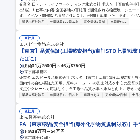
企業名 日テレ・ライフマーケティング株式会社 求人名 【百貨店催事】シューイチ全国うまいもの博の運営/全国
出張あり 仕事の内容 全国各地の百貨店で開催される物産展「シューイチ全国うまいもの博」を担当いただきま
す。イベント開催数の増加に伴い新しい仲間を募集いたします。イベ
わっていただきます ■「シューイチ全国うまいもの博」の運営 ※メイン業務 1.イベントへの出店社誘致および管
業界未経験歓迎
年間休日120日以上
完全週休2日制
土日祝休み
理業務 2.イベントスペースの運営会社等に対する実務交渉及びイベン
ント実施場所での運営サポート業務 ※宿泊を伴う国内出張があります。 ■出店運営事務 募
シューイチ全国うまいもの博の運営/全国出張あり
正社員
エスビー食品株式会社
【東京】品質保証(工場監査担当)/東証STD上場/残業月
たばこ)
31万2500円～46万8750円
月給
東京都板橋区
企業名 エスビー食品株式会社 求人名 【東京】品質保証(工場監査担当)/東証STD上場/残業月25H以内 仕事の内容
国内外の自社/委託先工場、原料メーカーへの監査対応を中心に品質
接点やクレーム対応はなく、各工場の品質水準の維持と向上に専念できる
場監査:FSSC22000等の基準に則り月2-3回程度の国内出張と年1
業界未経験歓迎
年間休日120日以上
退職金あり
完全週休2日制
土日
を実施。2.顧客監査対応:大手量販店等の監査員へ自社システム(SQS)
ータ分析と対策立案。4.文書管理:品質基準書等の改定。現場と協調
食の安全を上流工程から支えるやりがいがあります。 募集職種 【東京】品質保証(工場監査担当)/東証STD上場/残
正社員
業月25H以内
出光興産株式会社
PA【東京/製品安全担当(海外化学物質規制対応)】手
38万円～54万円
月給
東京都千代田区