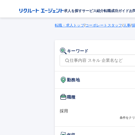
求人を探す
サービス紹介
転職成功ガイド
お
転職・求人トップ
/
コーポレートスタッフ
/
人事
/
キーワード
勤務地
職種
採用
条件をクリ
年収