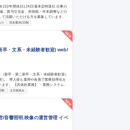
関連、賞与引当金、所得税・年末調整などの
して活躍いただける方を募集しています。
ます。 ■給与・賞与管理業務■所得税対
あり
完全週休2日制
き・管理 ■人事システムの運用・管理■出
卒・文系・未経験者歓迎) web/
開発し、導入後も運用や改善で業務効率化を
務システム・
・インフラ関連業務（案件による） 募集
日制
土日祝休み
系・未経験者歓迎）
/音響照明,映像の運営管理 イベ