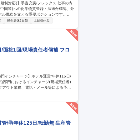
K/中国等)への化学物質登録・法適合確認、外
バル供給を支える重要ポジションです。
への化学物質登録等の対■各国輸入実績数量の集計
K
完全週休2日制
土日祝休み
物質管理システムの維持管理 【魅力・キャ
には専門職の極みだけでなく海外拠点や他
/面接1回/現場責任者候補 フロ
業務 ■スタッフへの指示・育成、オペレーシ
の判断や緊急時対応 募集職種 東
者候補
理/年休125日/転勤無 生産管