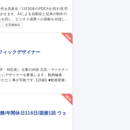
ルを回し、ビジネス成果への貢献を目指しま
制
土日祝休み
事業部門への動画活用提案 ■生成AIを用い
・音声・字幕の生成や制作管理 ※1日50本
ラフィックデザイナー
たにデザイナーを募集します。動画編集・
です 【詳細】■動画変種：
入・構成調整、納品フォーマットへの書き出
■AIを活用した画像生成：生成AIを用いた
 [業務内容の変更の範囲：当社業務全般]
/年間休日116日/面接1回 ウェ