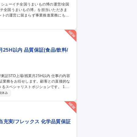
ントの運営に留まらず事業推進業務にも携
ト実施の機会を獲得するための業務 3.イベ
集職種 【百貨店催事】
25H以内 品質保証(食品/飲料/
保証業務をお任せします。顧客との直接的な
スペシャリストポジションです。 1.工
-2回の海外出張を通じ製造現場の監査や改善指導
祝休み
を説明。3.原因究明/是正:不具合発生時のデ
しながら課題を解決しブランドの根幹である
当充実/フレックス 化学品質保証