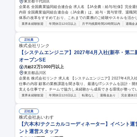
東京都千代田区
企業名 全国農業協同組合連合会 求人名 【JA全農：給与/社保】完全週休2日/年間休日124日/基本定時退社 仕事の
内容 全国農業協同組合連合会（JA全農）は、給与・賞与管理、退職
体系の改革をすすめており、これまでの業務のご経験やスキルを活か
ご経験・適性・希望をもとに、以下の中から担当いただく業務を決定し
業界未経験歓迎
年間休日120日以上
月平均残業時間20時間以内
退職金
応、年末調整業務 ■人事制度の運用・改善対応■社会保険に関する手続
向・受入出向に関する管理業務 ■退職給付金制度に関する業務 など 募集職種 【JA全農：給与/社保】完全週休2日/
年間休日124日/基本定時退社
正社員
株式会社リンク
【システムエンジニア】2027年4月入社(新卒・第二新
オープンSE
22万1000円以上
月給
東京都品川区
企業名 株式会社リンク 求人名 【システムエンジニア】2027年4月入社（新卒・第二新卒・文系・未経験者歓迎）
仕事の内容 顧客の業務課題を聞き取り、最適なITシステムを設計・
支える仕事です。チームで協力し未経験から成長できる環境が整っています。 【具体的業務】 ・業
Webシステムの設計・開発 ・テスト・導入支援 ・システム運用・保守 
業界未経験歓迎
年間休日120日以上
転勤なし
退職金あり
完全週休2
職種 【システムエンジニア】2027年4月入社（新卒・第二新卒・文
正社員
株式会社あいわす
【六本木/テクニカルコーディネーター】イベント運営
ント運営スタッフ