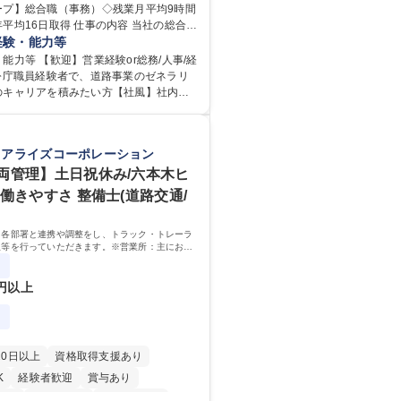
ープ】総合職（事務）◇残業月平均9時間
日制
交通費支給
駅近5分以内
取得 仕事の内容 当社の総合職
当あり
食事補助あり
ョブローテーションによる人事経理部門
経験・能力等
等のフロント部門の部署等幅広い部署で
能力等 【歓迎】営業経験or総務/人事/経
任せいたします。研修制度やキャリア支
官公庁職員経験者で、道路事業のゼネラリ
ります！ ※下記業務詳細 【業務詳
のキャリアを積みたい方【社風】社内関
部門：広報、人事、経理など当公社の運営
京都と連携が必要なため綿密にコミュニ
業務 ■収益部門：駐車場の新規開拓、管理
ます。 【業務の魅力】■幅広く
駅西口広場の「イベントコーナー」など
総合職（事務）では、駐車場の管理運営
リアライズコーポレーション
 ■道路部門：整備の急がれる骨格幹線道路
の取得、公益財団法人の中枢を担う管理
密集地域の特定整備路線の用地取得、道
岐に渡る業務を経験できます。 ■様々なプ
両管理】土日祝休み/六本木ヒ
普及啓発事業、都内の道路施設や道路工
：駐車場事業の他、新宿駅西口広場内に
働きやすさ 整備士(道路交通/
学ツアー事業 ※入社後は上記いずれかの
照明を兼ねた広告「ブライトサイン」の
。※業務内容変更の範囲：会社の定める
行うなど、事業収益を生み出す活動を積
内各部署と連携や調整をし、トラック・トレーラ
資格 学歴：大学院 大学
理等を行っていただきます。※営業所：主にお客
間未満／有給年平均16日取得
専修学校 高校 語学力： 資格：
れた車両を速やかにメンテナンスし、次のお客様
するための拠点
3円以上
20日以上
資格取得支援あり
K
経験者歓迎
賞与あり
日制
交通費支給
駅近5分以内