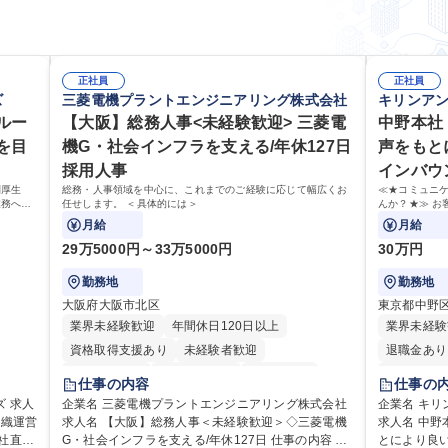
正社員
正社員
ズ
三菱電機プラントエンジニアリング株式会社
キリンア
ルー
【大阪】総務人事<未経験歓迎> 三菱電
中野本社
を目
機G・社会インフラを支える/年休127日
声をもと
採用人事
インバウ
利厚生
総務・人事領域を中心に、これまでのご経験に応じて幅広くお
≪★コミュニ
業務へ守
任せします。 ＜具体的には＞
んか？★≫ お
せます。
上で、窓口と
月給
月給
29万5000円～33万5000円
30万円
勤務地
勤務地
大阪府大阪市北区
東京都中野
業界未経験歓迎
年間休日120日以上
業界未経験
資格取得支援あり
未経験者歓迎
退職金あり
住宅手当あり
時短勤務あり
経験者歓迎
土日祝休み
仕事の内容
仕事の
退職金あり
在宅OK
賞与あり
人
企業名 三菱電機プラントエンジニアリング株式会社
企業名 キ
組織運営
日制
求人名 【大阪】総務人事＜未経験歓迎＞◇三菱電機
完全週休2日制
交通費支給
駅近5分以内
求人名 中
G・社会インフラを支える/年休127日 仕事の内容 総
とにより良い商品づく
土日祝休み
服装自由
寮・社宅あり