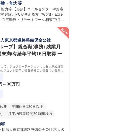
ョンを通してキリンのファンを増やしま
経験・能力等
≫ お客様のお声をより良い商品づくりに
・能力等 【必須】コールセンターやお客
く上で、窓口となるお客様相談室でのお
務経験、PCが使える方（Word・Exce
】在宅勤務・リモートワーク相談可/月平
を、企業活動に活かしています。お客様
の研修】着任から1か
迅速かつ誠意をもって対応、情報提供す
応のOJTを中心に実施し、電話対応に慣れ
グループ内活動に反映しています。 【具
ール・手紙のOJTを実施する予定です。独
法人東京都道路整備保全公社
電話応対、メール、お手紙対応、ご指摘
もしっかりフォローする体制を整えてい
書作成、有人チャットボット対応など。
安心ください。 【当社について】キリン
ループ】総合職(事務) 残業月
件数】■電話：月間一人当たり平均100
広報機能を担う会社として、お客様との
間未満/有給年平均16日取得 一
手紙：同上40件前後 募集職種 中野
切にし、磨き上げたホスピタリティを込
様相談室】お客様のお声をもとにより良
ニケーションをとりながら広報関連業務
りへ貢献
として、ジョブローテーションによる人事経理部
 学歴：大学院 大学
等のフロント部門の部署等幅広い部署での業務を
専修学校 高校 語学力： 資格：
ます。研修制度やキャリア支援が充実しておりま
務詳細
0円～30万円
区
歓迎
年間休日120日以上
り
月平均残業時間20時間以内
住宅手当あり
経験者歓迎
内容
退職金あり
賞与あり
財団法人東京都道路整備保全公社 求人名