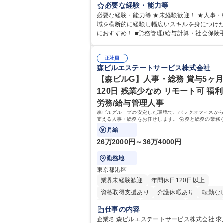
は労務（労務管理・給与計算・安全衛生・福
必要な経験・能力等
等）からお任せいたします。将来は総務・採
必要な経験・能力等 ★未経験歓迎！ ★人事・
育業務へ守備範囲を広げ、組織運営を支える
域を横断的に経験し幅広いスキルを身につけ
リストをめざせます。 ・初期業務：労働時間管理、
におすすめ！ ■労務管理(給与計算・社会保険手続
給与計算、社会保険対応、福利厚生管理、安
き・勤怠管理など)に関心があり主体的に取り
生、健康経営推進等をお任せします。ご経験
方 ※労務経験者は早期にご活躍いただけます。
て、休職者管理など、幅広く経験を積んでい
正社員
ームで仕事を推進できる方■将来はマネジメン
森ビルエステートサービス株式会社
ます。 ・将来的な広がり：総務・採用・教育
して活躍したい 【尚可】■人事、労務、採用
対応・経営企画等。 ★メンバーがマンツーマ
務のご経験 ■労務管理（給与計算・社会保険
【森ビルG】人事・総務 賞与5ヶ月
寧に教えるため、ご経験が浅くても安心！幅
勤怠管理など）の経験 ■衛生管理者の資格を
120日 残業少なめ リモート可 福利
験を積みたい意欲がある方に最適な環境です。 募
方 学歴・資格 学歴：大学院 大学 高専 短大 専修学校
労務/給与管理人事
職種 【総務・人事】未経験歓迎/日立グループ
高校 語学力： 資格：
営を支えるゼネラリストを目指す
森ビルグループの安定した環境で、バックオフィスか
支える人事・総務をお任せします。 労務と総務の業務
スよく担当し、ゆくゆくは制度改定などのコア業務に
月給
きる、やりがいある環境です。
26万2000円～36万4000円
勤務地
東京都港区
業界未経験歓迎
年間休日120日以上
資格取得支援あり
介護休暇あり
転勤な
未経験者歓迎
時短勤務あり
経験者歓迎
仕事の内容
退職金あり
在宅OK
賞与あり
育休あ
企業名 森ビルエステートサービス株式会社 求人名