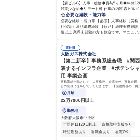
【森ビルG】人事・総務◆賞与5ヶ月◆年休12
完全週休2日制
交通費支給
長期歓迎
残業少なめ◆リモート可 仕事の内容 森ビルグループ
駅近5分以内
土日祝休み
の安定した環境で、バックオフィスから会社
必要な経験・能力等
る人事・総務をお任せします。 労務と総務の
必要な経験・能力等 【必須】人事経験（労務
バランスよく担当し、ゆくゆくは制度改定な
社保等）及び総務経験 【歓迎】経理実務経験
ア業務にも挑戦できる、やりがいある環境です。 
級以上 業界未経験の方も歓迎です。マニュア
怠管理、給与計算、社会保険手続き、年末調
内OJT体制があるため、即戦力として安心し
労務管理全般 ■入退社手続き、社内規定の改
れます。 【魅力・やりがい】森ビルGの安定基盤で
制度改定などのコア業務 ■社内イベントの企
正社員
労務から総務まで幅広く携われます。定型業
大阪ガス株式会社
その他総務業務全般 ※労務と総務を1：1の割
まらず、社内規定や人事制度の改定など会社
任せ。 入社後は部内のOJTを中心に、あなた
業務に挑戦できるため、自身の成長と組織へ
【第二新卒】事務系総合職 #関
に合わせて不足している部分はいつでも質問
度をダイレクトに実感できます。 残業少なめ
表するインフラ企業 #ポテンシ
できる環境が整っているため、安心して成長
リモート可など、ワークライフバランスを保
用 事業企画
す。 募集職種 【森ビルG】人事・総務◆賞与5ヶ月
活躍できる環境です。 「これまでの幅広い経
◆年休120日◆残業少なめ◆リモート可
事務系総合職として、人事総務、資源海外、事業企画
かし、長期的なキャリアを築きたい」という
どの業務に従事していただきます。 【業務内容の一例
な意欲と挑戦を全力で応援します。 学歴・資格 学
事業部の勤労業務 ■海外に関係する各種業務 ■営業部
月給
歴：大学院 大学 高専 短大 専修学校 高校 語学
スタッフ、ルート営業
格：日商簿記検定1級 日商簿記検定2級 日商
22万7000円以上
3級
勤務地
大阪府大阪市中央区
年間休日120日以上
資格取得支援あり
時短勤務あり
退職金あり
在宅OK
完全週休2日制
交通費支給
駅近5分以内