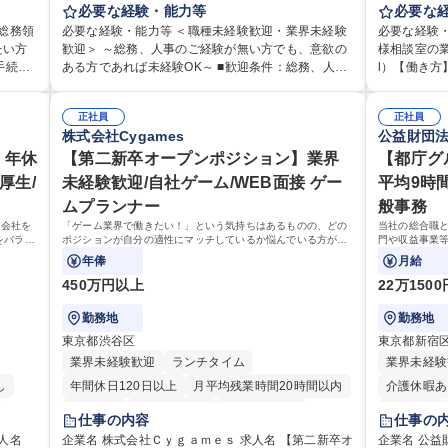
利厚生
務・人事領域を中心に、これまでのご経験に応じて
必要な経験・能力等
ュニケーシ
必要な
食事補助あり
用・教
幅広くお任せします。 ＜具体的には＞ ・総務/人事労
せんか？★
総務領
必要な経験・能力等 ＜職種未経験歓迎・業界未経験
必要な経験
ゼネラ
務（給与・社保・勤怠管理など） ・採用・教育研修
活かしてい
たい方
歓迎＞ ～総務、人事のご経験が無い方でも、意欲の
様相談室の業
・福利厚生運用 など ※基本的には事務所勤務です
仕事です。 日々お客様からいただくキリングループ
ある方であれば未経験OK～ ■歓迎条件：総務、人事
l）【働き方
全衛
が、採用や教育等の業務内容により、関西圏以外へ
へのご意見
組める
のご経験をお持ちの方（業界不問） ■求める人物
均残業7～8時間程度 【入社後
に応じ
の日帰り・宿泊を伴う国内出張もございます。 ※担
からの声に
 ■チ
像：・社内外の関係各部門との調整を率先して行
月は電話対
ただき
当業務を持ちつつ、お互いに助け合いながら、総務
正社員
るとともに
正社員
ト職と
い、業務を円滑に遂行できる協調性やコミュニケー
た段階でメ
株式会社Cygames
公益財団
・税務
部という組織として協力しながら進める体制です。
体的には】
、教育業
ション能力を持っている方 ・人事総務領域に興味が
り立ち以降
ンで丁
募集職種 【大阪】総務人事＜未経験歓迎＞◇三菱電
品調査報告
手続き・
 年休
ありゼネラリスト志向をお持ちの方 学歴・資格 学
【第二新卒オープンポジション】業界
ますのでご
【都庁グ
広く経
機G・社会インフラを支える/年休127日
【1日の対応
お持ちの
歴：大学院 大学 語学力： 資格：
グループの
厚生/
未経験歓迎/自社ゲーム/WEB面接 ゲー
平均9時
集
件前後■メール・
出会いを大
ムプランナー
般事務
/組織運
本社【お客
めてコミュ
い商品づく
ら会社を
「ゲーム業界で働きたい！」という気持ちはあるものの、どの
当社の総合職
を行っております。 学歴・資格
をバラン
ポジションが自分の適性にマッチしているか悩んでいる方が対
門や収益事業
高専 短大 
も挑戦で
象となります！
お任せいたし
年俸
月給
す！ ※下記業
450万円以上
22万150
勤務地
勤務地
東京都渋谷区
東京都新宿
業界未経験歓迎
ランチタイム
業界未経験
し
年間休日120日以上
月平均残業時間20時間以内
介護休暇あ
転勤なし
未経験者歓迎
住宅手当あり
転勤なし
仕事の内容
仕事の
り
経験者歓迎
完全週休2日制
研修あり
企業名 株式会社Ｃｙｇａｍｅｓ 求人名 【第二新卒オ
企業名 公益