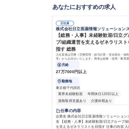
あなたにおすすめの求人
正社員
株式会社日立医薬情報ソリューション
【総務・人事】未経験歓迎/日立グ
プ/組織運営を支えるゼネラリスト
指す 総務
入社直後は労務（労務管理・給与計算・安全衛生・福
等）からお任せいたします。将来は総務・採用・教育
備範囲を広げ、組織運営を支えるゼネラリストをめざ
月給
27万7000円以上
勤務地
東京都千代田区
業界未経験歓迎
年間休日120日以上
資格取得支援あり
介護休暇あり
月平均残業時間20時間以内
未経験者歓迎
仕事の内容
住宅手当あり
時短勤務あり
退職金あり
企業名 株式会社日立医薬情報ソリューションズ 求
名 【総務・人事】未経験歓迎/日立グループ/
在宅OK
賞与あり
育休あり
完全週休2
を支えるゼネラリストを目指す 仕事の内容 入社直後
交通費支給
土日祝休み
寮・社宅あり