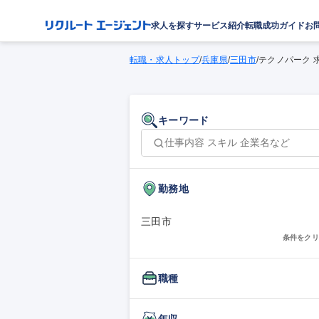
求人を探す
サービス紹介
転職成功ガイド
お
転職・求人トップ
/
兵庫県
/
三田市
/
テクノパーク 
キーワード
勤務地
三田市
条件をクリ
職種
年収