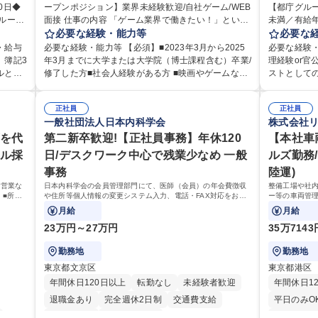
0日◆
ープンポジション】業界未経験歓迎/自社ゲーム/WEB
インセンティブあり
交通費支給
土日祝休み
【都庁グル
完全週休2
面接 仕事の内容 「ゲーム業界で働きたい！」という
未満／有給年平均16日
服装自由
昼食補助あり
第二新卒歓迎
資格取得手
を支え
気持ちはあるものの、どのポジションが自分の適性
必要な経験・能力等
として、ジ
必要な
食事補助あり
業務を
にマッチしているか悩んでいる方が対象となりま
や収益事業
・給与
必要な経験・能力等 【必須】■2023年3月から2025
必要な経験・
どのコ
す！ 総合職（プランナー/データアナリストなど）、
の業務をお
、簿記3
年3月までに大学または大学院（博士課程含む）卒業/
理経験or
■勤
技術職（開発エンジニ ア/インフラエンジニアな
援が充実してお
ルと部
修了した方■社会人経験がある方 ■映画やゲームなど
ストとして
整等の
ど）、デザイン職（デザイナー/イラストレ ーターな
細】■管理
て始めら
のコンテンツに親しみ、ビジネスとして興味がある
係部署や東
定や人事
ど）等から、面接でご希望と適正にマッチしたポジ
に係る管理
方 《入社実績 例》 ・メーカー → プロジェクトマネ
ケーションを図ってい
画運営や
ションをご案内いたします。ゲームやエンタメコン
正社員
運営、新宿
正社員
務に留
ージャー ・ソーシャルゲーム → ゲームプランナー
携われる：
一般社団法人日本内科学会
株式会社
合でお
テンツが大好きで、「ゲーム業界の未来を自らの手
の管理運営
のコア
・通信 → ゲームエンジニア ・独立行政法人 → デー
や道路用地
の経験
で作りたい」「最高のコンテンツを作るためには、
や木造住宅
の貢献
西を代
タサイエンティスト 学歴・資格 学歴：大学院 大学
第二新卒歓迎!【正社員事務】年休120
部門など多
【本社車
・相談
何でもやる」という情熱に溢れた方のご応募をお待
路に関する
、週1日
語学力： 資格：
ロジェクト
ャル採
日/デスクワーク中心で残業少なめ 一般
ルズ勤務/
できま
ちしております。 募集職種 【第二新卒オープンポジ
事現場の見
ち長期
設置された
事務
陸運)
ション】業界未経験歓迎/自社ゲーム/WEB面接
部門へ配属
験を活
管理運営を
業務 募集職種 【都庁グループ】総合職（事務）◇残
、営業な
日本内科学会の会員管理部門にて、医師（会員）の年会費徴収
整備工場や社
前向き
極的に行っています。 学歴・
】■所属
や住所等個人情報の変更システム入力、電話・FAX対応をお任
ー等の車両管
業月平均9時
高専 短大 
門の企画
せします。将来的には、各種委員会の運営事務局業務などにも
様から返却さ
月給
月給
力： 資
幅広く携わっていただきます。
にお貸し出し
簿記検定
23万円～27万円
35万714
勤務地
勤務地
東京都文京区
東京都港区
年間休日120日以上
転勤なし
未経験者歓迎
年間休日1
退職金あり
完全週休2日制
交通費支給
平日のみO
土日祝休み
第二新卒歓迎
完全週休2