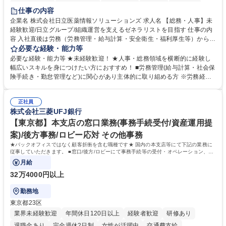
住宅手当あり
時短勤務あり
退職金あり
在宅OK
賞与あり
仕事の内容
育休あり
完全週休2日制
交通費支給
土日祝休み
寮・社宅あり
企業名 株式会社日立医薬情報ソリューションズ 求人名 【総務・人事】未
経験歓迎/日立グループ/組織運営を支えるゼネラリストを目指す 仕事の内
容 入社直後は労務（労務管理・給与計算・安全衛生・福利厚生等）からお
任せいたします。将来は総務・採用・教育業務へ守備範囲を広げ、組織運
必要な経験・能力等
営を支えるゼネラリストをめざせます。 ・初期業務：労働時間管理、給与
必要な経験・能力等 ★未経験歓迎！ ★人事・総務領域を横断的に経験し
計算、社会保険対応、福利厚生管理、安全衛生、健康経営推進等をお任せ
幅広いスキルを身につけたい方におすすめ！ ■労務管理(給与計算・社会保
します。ご経験に応じて、休職者管理など、幅広く経験を積んでいただき
険手続き・勤怠管理など)に関心があり主体的に取り組める方 ※労務経験
ます。 ・将来的な広がり：総務・採用・教育・税務対応・経営企画等。
者は早期にご活躍いただけます。 ■チームで仕事を推進できる方■将来は
★メンバーがマンツーマンで丁寧に教えるため、ご経験が浅くても安心！
マネジメント職として活躍したい 【尚可】■人事、労務、採用、教育業務
幅広く経験を積みたい意欲がある方に最適な環境です。 募集職種 【総
正社員
のご経験 ■労務管理（給与計算・社会保険手続き・勤怠管理など）の経験
株式会社三菱UFJ銀行
務・人事】未経験歓迎/日立グループ/組織運営を支えるゼネラリストを目
■衛生管理者の資格をお持ちの方 学歴・資格 学歴：大学院 大学 高専 短大
指す
専修学校 高校 語学力： 資格：
【東京都】本支店の窓口業務(事務手続受付/資産運用提
案)/後方事務/ロビー応対 その他事務
★バックオフィスではなく顧客折衝を含む職種です★ 国内の本支店等にて下記の業務に
従事していただきます。 ■窓口/後方/ロビーにて事務手続等の受付・オペレーション、お
客様対応
月給
32万4000円以上
勤務地
東京都23区
業界未経験歓迎
年間休日120日以上
経験者歓迎
研修あり
退職金あり
完全週休2日制
女性が活躍中
交通費支給