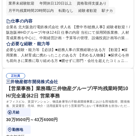
業界未経験歓迎
年間休日120日以上
資格取得支援あり
月平均残業時間20時間以内
転勤なし
経験者歓迎
駅ナカ
退職金あり
完全週休2日制
交通費支給
駅近5分以内
仕事の内容
土日祝休み
服装自由
昼食補助あり
食事補助あり
企業名 北大阪急行電鉄株式会社 求人名 【豊中市/総務人事】経験者歓迎！/
阪急阪神HDグループ/年休124日 仕事の内容 当社にて採用関係業務、人材
育成業務を中心に、中期経営計画・予算等の管理、設備投資計画等の策
定、さらに社内の重要会議の運営等、経営の根幹となる幅広い総務人事業
必要な経験・能力等
務全般を担当していただきます。 【主な業務内容】 ■採用関係業務および
必要な経験・能力等 【必須】■総務人事の実務経験がある方 【歓迎】■採
人材育成(社員研修)業務の推進 ■中期経営計画および予算等の管理 ■設備
用業務、人材育成に携わったことのある方 【求める人物像】 ■探求心を持
投資計画等の策定 ■社内の重要会議の運営 ■その他総務人事業務全般 【入
ち前向きに業務に取り組める方 ■臆せずに部門・会社を超えたコミュニケ
社後】入社後は採用や育成をメインに担当し将来的には経営根幹に関わる
ーションの取れる方 ■自分で考えて行動のできる方 ■第二の創業期を迎え
総務人事業務全般へ幅広く従事していただきます。 募集職種 【豊中市/総
る当社で組織の次代を担うネクスト人材として長期的に成長したい方 ■周
務人事】経験者歓迎！/阪急阪神HDグループ/年休124日
正社員
囲のメンバーと協調しつつ主体性を持って能動的に業務を推進できる方 学
三井物産都市開発株式会社
歴・資格 学歴：大学院 大学 高専 短大 専修学校 高校 語学力： 資格：
【営業事務】業務職/三井物産グループ/平均残業時間10
H/完全週休2日 営業事務
オフィスビル、賃貸マンション、物流倉庫等の不動産開発事業における用地取得、開発推
進、賃貸運営、売却、仲介・活用提案等を行う営業部門において事務業務を担当いただき
ます。
月給
30万9500円～43万4000円
勤務地