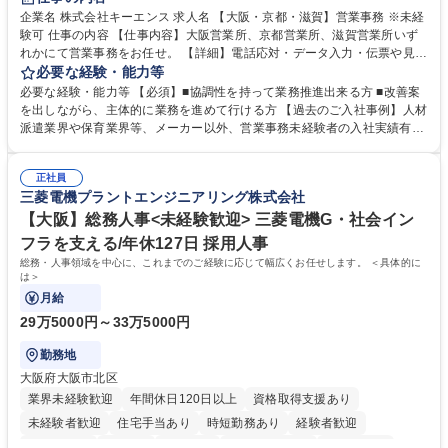
企業名 株式会社キーエンス 求人名 【大阪・京都・滋賀】営業事務 ※未経
験可 仕事の内容 【仕事内容】大阪営業所、京都営業所、滋賀営業所いず
れかにて営業事務をお任せ。 【詳細】電話応対・データ入力・伝票や見積
の作成・カタログ送付・来客対応・営業所内で発生する事務業務や業務改
必要な経験・能力等
善をお任せ。 【教育制度】ご入社後、育成担当とペアになりながらOJTに
必要な経験・能力等 【必須】■協調性を持って業務推進出来る方 ■改善案
て業務を覚えていただくことが可能です。業務システムがきちんと構築さ
を出しながら、主体的に業務を進めて行ける方 【過去のご入社事例】人材
れているため、スムーズに仕事に慣れることができる環境です。また、
派遣業界や保育業界等、メーカー以外、営業事務未経験者の入社実績有
「チームで成果を出す文化」があり、良いやり方を積極的に共有しながら
【当社の事務職について】単なる事務ではなく主体性を発揮したサポート
常に改善を目指す風土のため、安心して業務に取り組んでいただけます。
により、キーエンスの付加価値向上に貢献します。ベースの定型業務に加
募集職種 【大阪・京都・滋賀】営業事務 ※未経験可
正社員
えて、お客様や社員の状況に合わせ、能動的なサポート、改善の動きも期
三菱電機プラントエンジニアリング株式会社
待され。組織を支えるスペシャリストとして、チームに貢献し、結果的に
社員から頼られる存在になることができます。平均19:30の退勤以降の業
【大阪】総務人事<未経験歓迎> 三菱電機G・社会イン
務の持ち帰りも禁止されており、メリハリのある働き方となります。 学
フラを支える/年休127日 採用人事
歴・資格 学歴：大学院 大学 高専 短大 語学力： 資格：
総務・人事領域を中心に、これまでのご経験に応じて幅広くお任せします。 ＜具体的に
は＞
月給
29万5000円～33万5000円
勤務地
大阪府大阪市北区
業界未経験歓迎
年間休日120日以上
資格取得支援あり
未経験者歓迎
住宅手当あり
時短勤務あり
経験者歓迎
退職金あり
在宅OK
賞与あり
完全週休2日制
交通費支給