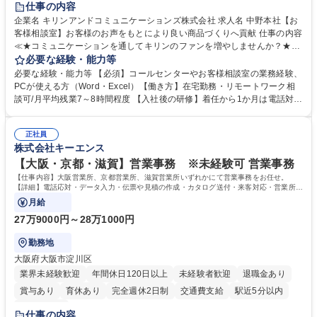
仕事の内容
企業名 キリンアンドコミュニケーションズ株式会社 求人名 中野本社【お
客様相談室】お客様のお声をもとにより良い商品づくりへ貢献 仕事の内容
≪★コミュニケーションを通してキリンのファンを増やしませんか？★≫
お客様のお声をより良い商品づくりに活かしていく上で、窓口となるお客
必要な経験・能力等
様相談室でのお仕事です。 日々お客様からいただくキリングループへのご
必要な経験・能力等 【必須】コールセンターやお客様相談室の業務経験、
意見を、企業活動に活かしています。お客様からの声に迅速かつ誠意をも
PCが使える方（Word・Excel）【働き方】在宅勤務・リモートワーク相
って対応、情報提供するとともにグループ内活動に反映しています。 【具
談可/月平均残業7～8時間程度 【入社後の研修】着任から1か月は電話対応
体的には】電話応対、メール、お手紙対応、ご指摘品調査報告書作成、有
のOJTを中心に実施し、電話対応に慣れた段階でメール・手紙のOJTを実
人チャットボット対応など。 【1日の対応件数】■電話：月間一人当たり
施する予定です。独り立ち以降もしっかりフォローする体制を整えていま
平均100件前後■メール・手紙：同上40件前後 募集職種 中野本社【お客様
正社員
すのでご安心ください。 【当社について】キリングループの広報機能を担
株式会社キーエンス
相談室】お客様のお声をもとにより良い商品づくりへ貢献
う会社として、お客様との出会いを大切にし、磨き上げたホスピタリティ
を込めてコミュニケーションをとりながら広報関連業務を行っておりま
【大阪・京都・滋賀】営業事務 ※未経験可 営業事務
す。 学歴・資格 学歴：大学院 大学 高専 短大 専修学校 高校 語学力： 資
【仕事内容】大阪営業所、京都営業所、滋賀営業所いずれかにて営業事務をお任せ。
格：
【詳細】電話応対・データ入力・伝票や見積の作成・カタログ送付・来客対応・営業所内
で発生する事務業務や業務改善をお任せ。
月給
27万9000円～28万1000円
勤務地
大阪府大阪市淀川区
業界未経験歓迎
年間休日120日以上
未経験者歓迎
退職金あり
賞与あり
育休あり
完全週休2日制
交通費支給
駅近5分以内
土日祝休み
仕事の内容