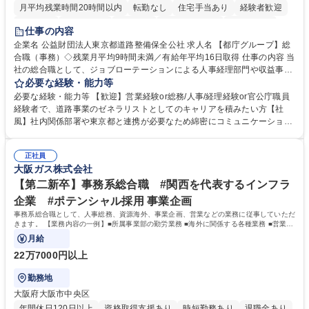
月平均残業時間20時間以内
転勤なし
住宅手当あり
経験者歓迎
研修あり
退職金あり
賞与あり
完全週休2日制
交通費支給
仕事の内容
駅近5分以内
資格取得手当あり
食事補助あり
企業名 公益財団法人東京都道路整備保全公社 求人名 【都庁グループ】総
合職（事務）◇残業月平均9時間未満／有給年平均16日取得 仕事の内容 当
社の総合職として、ジョブローテーションによる人事経理部門や収益事業
等のフロント部門の部署等幅広い部署での業務をお任せいたします。研修
必要な経験・能力等
制度やキャリア支援が充実しております！ ※下記業務詳細 【業務詳細】■
必要な経験・能力等 【歓迎】営業経験or総務/人事/経理経験or官公庁職員
管理部門：広報、人事、経理など当公社の運営に係る管理業務 ■収益部
経験者で、道路事業のゼネラリストとしてのキャリアを積みたい方【社
門：駐車場の新規開拓、管理運営、新宿駅西口広場の「イベントコーナ
風】社内関係部署や東京都と連携が必要なため綿密にコミュニケーション
ー」などの管理運営 ■道路部門：整備の急がれる骨格幹線道路や木造住宅
を図っています。 【業務の魅力】■幅広く携われる：総合職（事務）で
密集地域の特定整備路線の用地取得、道路に関する普及啓発事業、都内の
は、駐車場の管理運営や道路用地の取得、公益財団法人の中枢を担う管理
道路施設や道路工事現場の見学ツアー事業 ※入社後は上記いずれかの部門
正社員
部門など多岐に渡る業務を経験できます。 ■様々なプロジェクト：駐車場
大阪ガス株式会社
へ配属。※業務内容変更の範囲：会社の定める業務 募集職種 【都庁グル
事業の他、新宿駅西口広場内に設置された照明を兼ねた広告「ブライトサ
ープ】総合職（事務）◇残業月平均9時間未満／有給年平均16日取得
イン」の管理運営を行うなど、事業収益を生み出す活動を積極的に行って
【第二新卒】事務系総合職 #関西を代表するインフラ
います。 学歴・資格 学歴：大学院 大学 高専 短大 専修学校 高校 語学力：
企業 #ポテンシャル採用 事業企画
資格：
事務系総合職として、人事総務、資源海外、事業企画、営業などの業務に従事していただ
きます。 【業務内容の一例】■所属事業部の勤労業務 ■海外に関係する各種業務 ■営業部
門の企画スタッフ、ルート営業
月給
22万7000円以上
勤務地
大阪府大阪市中央区
年間休日120日以上
資格取得支援あり
時短勤務あり
退職金あり