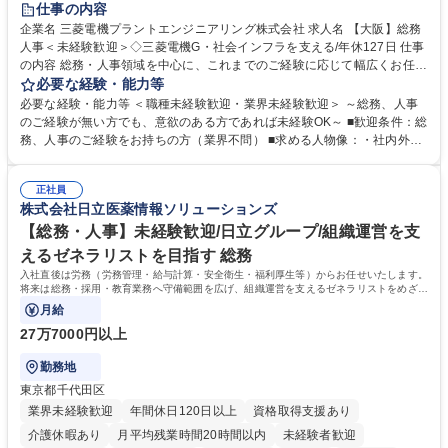
仕事の内容
駅近5分以内
土日祝休み
服装自由
寮・社宅あり
食事補助あり
企業名 三菱電機プラントエンジニアリング株式会社 求人名 【大阪】総務
人事＜未経験歓迎＞◇三菱電機G・社会インフラを支える/年休127日 仕事
の内容 総務・人事領域を中心に、これまでのご経験に応じて幅広くお任せ
します。 ＜具体的には＞ ・総務/人事労務（給与・社保・勤怠管理など）
必要な経験・能力等
・採用・教育研修 ・福利厚生運用 など ※基本的には事務所勤務ですが、
必要な経験・能力等 ＜職種未経験歓迎・業界未経験歓迎＞ ～総務、人事
採用や教育等の業務内容により、関西圏以外への日帰り・宿泊を伴う国内
のご経験が無い方でも、意欲のある方であれば未経験OK～ ■歓迎条件：総
出張もございます。 ※担当業務を持ちつつ、お互いに助け合いながら、総
務、人事のご経験をお持ちの方（業界不問） ■求める人物像：・社内外の
務部という組織として協力しながら進める体制です。 募集職種 【大阪】
関係各部門との調整を率先して行い、業務を円滑に遂行できる協調性やコ
総務人事＜未経験歓迎＞◇三菱電機G・社会インフラを支える/年休127日
ミュニケーション能力を持っている方 ・人事総務領域に興味がありゼネラ
正社員
リスト志向をお持ちの方 学歴・資格 学歴：大学院 大学 語学力： 資格：
株式会社日立医薬情報ソリューションズ
【総務・人事】未経験歓迎/日立グループ/組織運営を支
えるゼネラリストを目指す 総務
入社直後は労務（労務管理・給与計算・安全衛生・福利厚生等）からお任せいたします。
将来は総務・採用・教育業務へ守備範囲を広げ、組織運営を支えるゼネラリストをめざせ
ます。
月給
27万7000円以上
勤務地
東京都千代田区
業界未経験歓迎
年間休日120日以上
資格取得支援あり
介護休暇あり
月平均残業時間20時間以内
未経験者歓迎