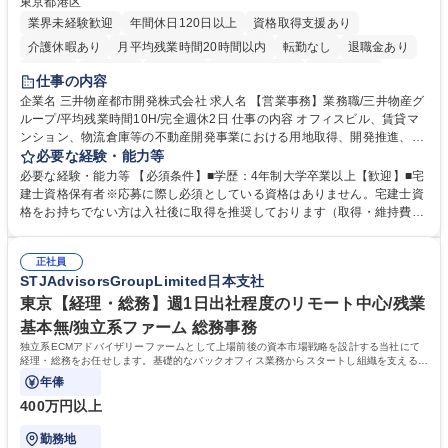
東京都港区
業界未経験歓迎
年間休日120日以上
資格取得支援あり
介護休暇あり
月平均残業時間20時間以内
転勤なし
退職金あり
在宅OK
賞与あり
育休あり
完全週休2日制
交通費支給
仕事の内容
駅近5分以内
土日祝休み
寮・社宅あり
企業名 三井物産都市開発株式会社 求人名 【営業事務】業務職/三井物産グ
ループ/平均残業時間10H/完全週休2日 仕事の内容 オフィスビル、賃貸マ
ンション、物流倉庫等の不動産開発事業における用地取得、開発推進、賃
貸運営、売却、仲介・活用提案等を行う営業部門において事務業務を担当
必要な経験・能力等
いただきます。 【詳細】・契約書管理、契約書製本、捺印対応、ファイリ
必要な経験・能力等 【必須条件】■学歴：4年制大学卒業以上【歓迎】■宅
ング、登記簿取得、調書取得・支払業務（各種費用支払、支払管理、請
建士資格保有者※応募に際し必須としている資格はありません。宅建士資
求・支払データ登録、取引先マスター申請対応）・予算作成及び予実管
格をお持ちでない方は入社後に取得を推奨しております（取得・維持費用
理・各種稟議書、報告書作成業務・各種台帳管理、交際費・会議費支払報
の一部補助あり） 【求める人物像】 ・向学心豊かで、主体的に行動でき
告書作成及び月次管理・部内総務庶務全般 など※※配属先によっては上記
る方。 ・社内外の多様な関係者と協調して業務を進められるコミュニケー
の他に担当頂く業務が発生する場合があります。 募集職種 【営業事務】
正社員
ション力がある方。 ・チャレンジを厭わず、粘り強く業務に取り組める
STJAdvisorsGroupLimited日本支社
業務職/三井物産グループ/平均残業時間10H/完全週休2日
方。多様な関係者と謙虚に信頼関係を構築でき、期限を意識したスケジュ
ール管理が出来る方。※将来的に他部署（営業部門、コーポレート部門）
東京【経理・総務】週1日出社程度のリモート中心/残業
へのジョブローテーションの可能性があります。 学歴・資格 学歴：大学
基本無/独立系ファーム 総務事務
院 大学 語学力： 資格：宅地建物取引士
独立系ECMアドバイザリーファームとして上場前後の資本市場戦略を設計する当社にて
経理・総務をお任せします。基礎的なバックオフィス業務からスタートし組織を支える専
任担当として広く活躍できる環境です。
年俸
400万円以上
勤務地