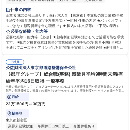
土日祝休み
仕事の内容
企業名 株式会社三菱ＵＦＪ銀行 求人名 【東京都】本支店の窓口業務(事務
手続受付/資産運用提案)/後方事務/ロビー応対 仕事の内容 ★バックオフィ
スではなく顧客折衝を含む職種です★ 国内の本支店等にて下記の業務に従
事していただきます。 ■窓口/後方/ロビーにて事務手続等の受付・オペレ
必要な経験・能力等
ーション、お客様対応 ■窓口にて、ご来店された個人のお客様に対して金
必要な経験・能力等 【必須】★顧客折衝経験を活かしてご活躍可能な環境
融商品のご提案 ■効率的な事務運用の検討・構築等 ≪業務紹介：ご応募前
です。 ■販売or接客or窓口業務or営業経験をお持ちの方(業界不問) ※対話
に必ずご覧ください≫ ※記事 https://www.mysite.bk.mufg.jp/career/circle/
を通じてニーズをヒアリングし対応/提案を実施した経験必須 ■正社員とし
article17/ ※動画 https://youtu.be/H-S7HaJqqbg 募集職種 【東京都】本支
ての就業経験1年以上 【歓迎】■金融業界での就業経験■銀行での預金為替
店の窓口業務(事務手続受付/資産運用提案)/後方事務/ロビー応対
事務経験 ■金融商品の提案・販売経験 ≪魅力≫研修やOJT環境が整ってい
正社員
るので安心して入行いただけます。 幅広いキャリアの選択肢があり、公募
公益財団法人東京都道路整備保全公社
や社内副業等を活用し、 一人ひとりが挑戦できるカルチャーが浸透してい
ます。 学歴・資格 学歴：大学院 大学 高専 短大 専修学校 高校 語学力：
【都庁グループ】総合職(事務) 残業月平均9時間未満/有
資格：
給年平均16日取得 一般事務
当社の総合職として、ジョブローテーションによる人事経理部門や収益事業等のフロント
部門の部署等幅広い部署での業務をお任せいたします。研修制度やキャリア支援が充実し
ております！ ※下記業務詳細
月給
22万1500円～30万円
勤務地
東京都新宿区
業界未経験歓迎
年間休日120日以上
介護休暇あり