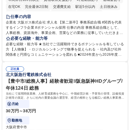
在宅OK
完全週休2日制
交通費支給
駅近5分以内
土日祝休み
服装自由
第二新卒歓迎
寮・社宅あり
食事補助あり
仕事の内容
企業名 大阪ガス株式会社 求人名 【第二新卒】事務系総合職 #関西を代表
するインフラ企業 #ポテンシャル採用 仕事の内容 事務系総合職として、
人事総務、資源海外、事業企画、営業などの業務に従事していただきま
す。 【業務内容の一例】■所属事業部の勤労業務 ■海外に関係する各種業
必要な経験・能力等
務 ■営業部門の企画スタッフ、ルート営業 【キャリアパス】入社後の配属
必要な経験・能力等 ★当社でご活躍期待できるポテンシャルを有している
ポジションで一定期間ご活躍頂いた後、本人の適性及び将来のキャリアを
方 【人物像】・ロジカルシンキングで物事を捉えられる ・社内及び社外
鑑みてジョブローテーションを行います。 【育成】OJTでの現場育成や研
関係者と円滑なコミュニケーションを図れる ■2024年度から2026年度ま
修カリキュラムを通じて、Daigasグループの業務で必要となる知識につい
での3ヵ年を対象とする「Daigasグループ中期経営計画2026」を策定しま
て学んでいただきます。 募集職種 【第二新卒】事務系総合職 #関西を代
した。https://www.osakagas.co.jp/company/press/pr2024/1777576_564
表するインフラ企業 #ポテンシャル採用
正社員
72.html ■エネルギーセキュリティの不安定化や気候変動による自然災害の
北大阪急行電鉄株式会社
甚大化など、これまで以上に社会課題解決の重要性が高まっています。
「未来の日常」の創造に向けて持続可能な社会の実現に貢献してまいりま
【豊中市/総務人事】経験者歓迎!/阪急阪神HDグループ/
す。 学歴・資格 学歴：大学院 大学 語学力： 資格：
年休124日 総務
当社にて採用関係業務、人材育成業務を中心に、中期経営計画・予算等の管理、設備投資
計画等の策定、さらに社内の重要会議の運営等、経営の根幹となる幅広い総務人事業務全
般を担当していただきます。
月給
30万円～38万円
勤務地
大阪府豊中市