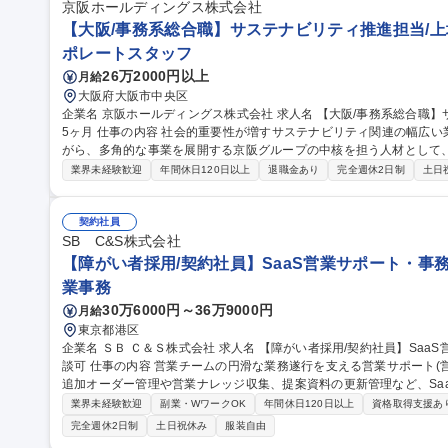
ドミニストレータ/社内SE/100人100通りのマッチングをITで支える
京阪ホールディングス株式会社
【大阪/事務系総合職】サステナビリティ推進担当/上場
ポレートスタッフ
26万2000円以上
月給
大阪府大阪市中央区
企業名 京阪ホールディングス株式会社 求人名 【大阪/事務系総合職】サステナビリティ推進担当/上場企業/賞与5.
5ヶ月 仕事の内容 社会的重要性が増すサステナビリティ関連の幅広い業務をお任せします。豊富な経験を積みな
がら、多角的な事業を展開する京阪グループの中核を担う人材として、中長
プ全体のサステナビリティ、ESGに関するデータ管理、情報収集、戦
業界未経験歓迎
年間休日120日以上
退職金あり
完全週休2日制
土日
(CO2削減、サーキュラーエコノミー、生物多様性 等) ■非財務情報の開
京阪版SDGｓたる「BIOSTYLE」のグループ内外への浸透、PR 
換も想定されており、幅広い事務業務へのキャリア展開が可能です。 募集職種 【大阪/事務系総合職】サステナビ
契約社員
リティ推進担当/上場企業/賞与5.5ヶ月
SB C&S株式会社
【障がい者採用/契約社員】SaaS営業サポート・事
業事務
30万6000円～36万9000円
月給
東京都港区
企業名 ＳＢ Ｃ＆Ｓ株式会社 求人名 【障がい者採用/契約社員】SaaS営業サポート・事務/短日数・短時間勤務相
談可 仕事の内容 営業チームの円滑な業務遂行を支える営業サポート(営業事務)業務をお任せします。既存顧客の
追加オーダー管理や営業ナレッジ収集、提案資料の更新管理など、Saa
す。 【詳細】既存顧客からの追加オーダー確認・管理／営業活動のオペレーション推進／主力商材のキャンペー
業界未経験歓迎
副業・WワークOK
年間休日120日以上
資格取得支援あ
ン・条件情報の把握と展開／営業ナレッジ・成功事例のドキュメント
完全週休2日制
土日祝休み
服装自由
整備／社内アンケートなどの進行管理・リマインドなど。 ※正社員