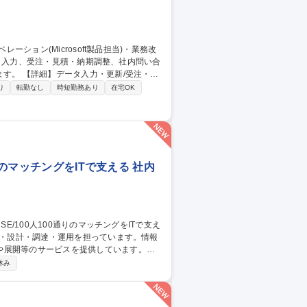
/受注・見
等の資料作成/AIツール(Microsoft
り
転勤なし
時短勤務あり
在宅OK
応の業務改善 【働き方】TeamsやGmailを活
ける環境を整えています。 募集職種
・業務改善
りのマッチングをITで支える 社内
や展開等のサービスを提供しています。
社内用IaaS/SaaS/Idpの設計/構築/運
休み
増床に伴うIT設備の設計、構築、運用保守
ークあふれる“会社”を創る」ために「いつ
す 募集職種 ■システムア