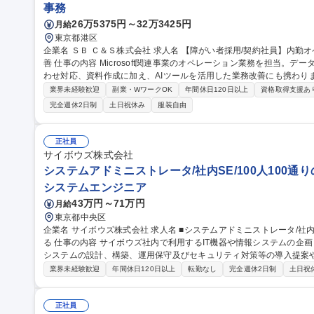
事務
26万5375円～32万3425円
月給
東京都港区
企業名 ＳＢ Ｃ＆Ｓ株式会社 求人名 【障がい者採用/契約社員】内勤オペレーション(Microsoft製品担当)・業務改
善 仕事の内容 Microsoft関連事業のオペレーション業務を担当。データ入力、受注・見積・納期調整、社内問い合
わせ対応、資料作成に加え、AIツールを活用した業務改善にも携わります。 【詳細】データ入力・更新
積作成・納期調整/社内営業からの問い合わせ対応/マニュアル作成や売上データ
業界未経験歓迎
副業・WワークOK
年間休日120日以上
資格取得支援あ
Copilot、ChatGPT等)を活用したAIエージェント作成や問い合わせ対
完全週休2日制
土日祝休み
服装自由
用しています。障がい配慮に関する面談や在宅勤務など、無理なく柔軟に働
【障がい者採用/契約社員】内勤オペレーション(Microsoft製品担当)
正社員
サイボウズ株式会社
システムアドミニストレータ/社内SE/100人100通
システムエンジニア
43万円～71万円
月給
東京都中央区
企業名 サイボウズ株式会社 求人名 ■システムアドミニストレータ/社内SE/100人100通りのマッチングをITで支え
る 仕事の内容 サイボウズ社内で利用するIT機器や情報システムの企画・設計・調達・運用を担っています。情報
システムの設計、構築、運用保守及びセキュリティ対策等の導入提案
【業務内容】■サイボウズの働き方を支えるITシステムの設計/構築/運用保守■
業界未経験歓迎
年間休日120日以上
転勤なし
完全週休2日制
土日祝
用保守■社内用オンプレミスサーバーの設計・運用保守■拠点の構築・
※当社の企業理念を実現するための社内環境づくり、つまり「チームワ
でも、どこでも、誰とでも、最高の仕事ができるITを提供する」をミッションとしていま
正社員