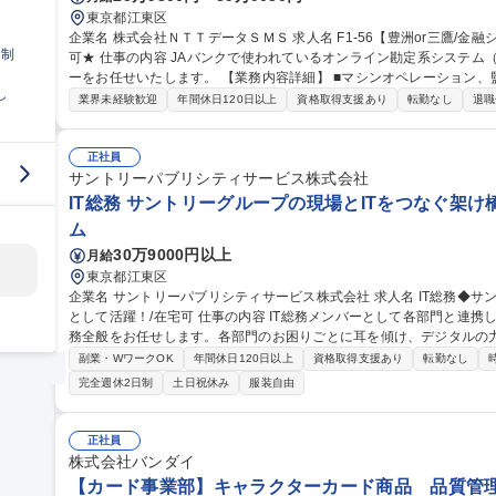
東京都江東区
企業名 株式会社ＮＴＴデータＳＭＳ 求人名 F1-56【豊洲or三鷹/金融システムの運用管理】★26歳以下限定未経験
日制
可★ 仕事の内容 JAバンクで使われているオンライン勘定系システム（金融勘定システム）の運用管理オペレータ
ーをお任せいたします。 【業務内容詳細】 ■マシンオペレーション、監視、インシデント対応 ■システム開発に伴
し
う運用受け入れ推進 ■改善活動、各種報告書作成 【業務の魅力】 IT
業界未経験歓迎
年間休日120日以上
資格取得支援あり
転勤なし
退職
を担当することができます。 募集職種 F1-56【豊洲
正社員
サントリーパブリシティサービス株式会社
IT総務 サントリーグループの現場とITをつなぐ架け
ム
30万9000円以上
月給
東京都江東区
企業名 サントリーパブリシティサービス株式会社 求人名 IT総務◆サントリーグループの現場とITをつなぐ架け橋
として活躍！/在宅可 仕事の内容 IT総務メンバーとして各部門と連携しながら、IT環境・職場環境の整備や総務業
務全般をお任せします。各部門のお困りごとに耳を傾け、デジタルの
です。 ■各部・営業拠点の課題解決・業務改善推進 ■システム開発・運用、クラウド・自動化ツールの導入・運用
副業・WワークOK
年間休日120日以上
資格取得支援あり
転勤なし
■IT機器・ツール資産管理、利用者サポート ■営業拠点・本社のIT
完全週休2日制
土日祝休み
服装自由
計、設備・備品管理等） ■営業拠点の新規立ち上げ・撤退対応 ■PMと
ュリティ強化（社員教育、セキュリティツール管理・運用） 募集職種 IT総務◆サントリーグループの現場とITを
つなぐ架け橋として活躍！/在宅可
正社員
株式会社バンダイ
【カード事業部】キャラクターカード商品 品質管理