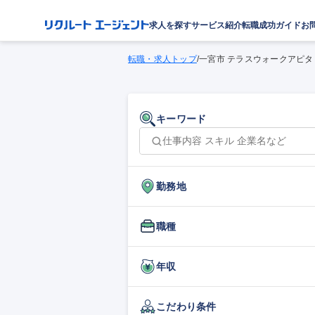
求人を探す
サービス紹介
転職成功ガイド
お
転職・求人トップ
/
一宮市 テラスウォークアピタ
キーワード
勤務地
職種
年収
こだわり条件