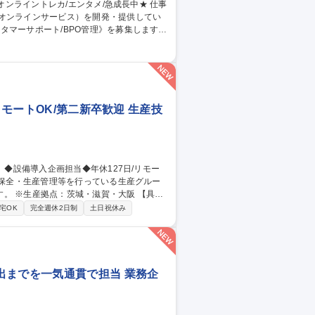
のオンラインサービス）を開発・提供してい
タマーサポート/BPO管理》を募集します！
当。品質管理や教育、社内連携を通じサービ
同期 ■業務マニュアル・対応フロー共有・更
ィードバック 【仕事の魅力】急成長組織でCS
 募集職種 【カスタマー
リモートOK/第二新卒歓迎 生産技
※生産拠点：茨城・滋賀・大阪 【具体
省人設備などの検討・紹介・導入／新設備
宅OK
完全週休2日制
土日祝休み
川駅/生産技術】
出までを一気通貫で担当 業務企