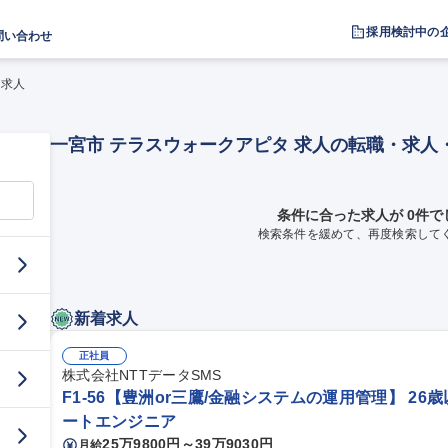
採用検討中の
問い合わせ
 求人
一宮市 テラスウォークアピタ 求人の転職・求人
条件に合った求人が 0件で
検索条件を緩めて、再度検索して
新着求人
正社員
株式会社NTTデータSMS
F1-56【豊洲or三鷹/金融システムの運用管理】 26
ートエンジニア
25万9800円～39万9030円
月給