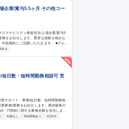
企業/賞与5.5ヶ月 その他コー
期的にご活躍いただきます。 ■グルー
略立案と推進。一例として環境経営の推進
祝休み
示対応(統合報告書、有価証券報告書 等) ■
※将来的には経理や人事などの他部署への配置転
務/短日数・短時間勤務相談可 営
S・IT商材に関する事務全般を担当しま
り
転勤なし
時短勤務あり
在宅OK
整備／提案資料や営業ツールの更新・運用
登用制度あり、ワークライフバランス整えな