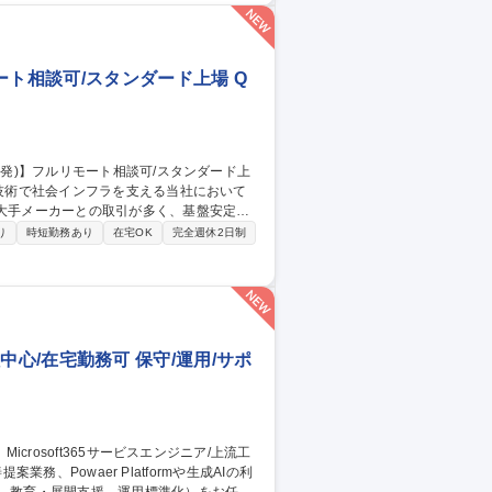
SaaS営業サポート・事務/短日数・短時間勤務相談可
ート相談可/スタンダード上場 Q
超大手メーカーとの取引が多く、基盤安定し
り
時短勤務あり
在宅OK
完全週休2日制
保証チェックおよび妥当性検証などを行うポ
運営支援■不具合分析および再発防止支援■
ク、トヨタ自動車、日立、明治など 募集
スタンダード上場
工程中心/在宅勤務可 保守/運用/サポ