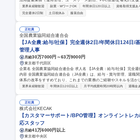
活用提案業務（運用管理、ユースケース創出、PoC推進/定着化の支
いたします。 【仕事の面白み】 ■グローバルシェアNo1のMicrosoft365の技術を習得することができます。 ■上流
業界未経験歓迎
副業・WワークOK
年間休日120日以上
資格取得支援あ
工程を中心に、Power Platformや生成AIなど最新技術でお客様の
完全週休2日制
土日祝休み
服装自由
イングループ内での業務を担当いただく予定ですが、ビジネス拡大に
の導入・活用提案を行っていただきたいと考えます。 募集職種 【E-31】Microsoft365サービスエンジニア/上流工
程中心/在宅勤務可
正社員
全国農業協同組合連合会
【JA全農:給与/社保】完全週休2日/年間休日124日/
管理人事
30万7000円～63万9000円
月給
東京都千代田区
企業名 全国農業協同組合連合会 求人名 【JA全農：給与/社保】完全週休2日/年間休日124日/基本定時退社 仕事の
内容 全国農業協同組合連合会（JA全農）は、給与・賞与管理、退職
体系の改革をすすめており、これまでの業務のご経験やスキルを活か
ご経験・適性・希望をもとに、以下の中から担当いただく業務を決定し
業界未経験歓迎
年間休日120日以上
月平均残業時間20時間以内
退職金
応、年末調整業務 ■人事制度の運用・改善対応■社会保険に関する手続
向・受入出向に関する管理業務 ■退職給付金制度に関する業務 など 募集職種 【JA全農：給与/社保】完全週休2日/
年間休日124日/基本定時退社
正社員
株式会社KECAK
【カスタマーサポート/BPO管理】オンライントレカ/
応スタッフ
41万6000円以上
月給
東京都中央区