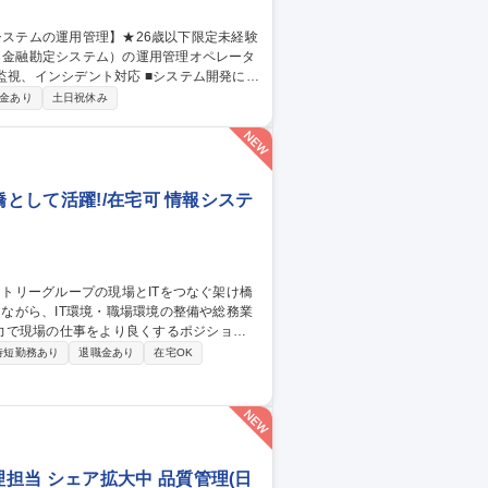
ILに基づいた大規模金融システムの運用業務
金あり
土日祝休み
or三鷹/金融システムの運用管理】★26歳以下限定未経験可★
橋として活躍!/在宅可 情報システ
力で現場の仕事をより良くするポジション
時短勤務あり
退職金あり
在宅OK
インフラ整備・執務環境改善（レイアウト設
してのITプロジェクト進行支援、情報セキ
担当 シェア拡大中 品質管理(日