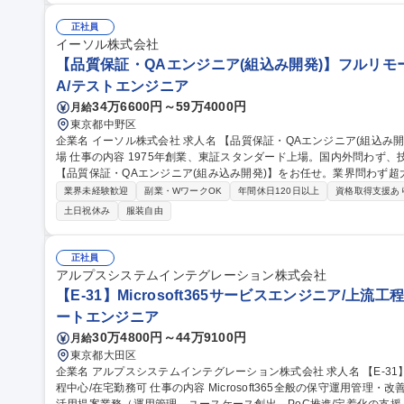
がら働ける環境です。 募集職種 【障がい者採用/契約社員】
正社員
イーソル株式会社
【品質保証・QAエンジニア(組込み開発)】フルリモ
A/テストエンジニア
34万6600円～59万4000円
月給
東京都中野区
企業名 イーソル株式会社 求人名 【品質保証・QAエンジニア(組込み開発)】フルリモート相談可/スタンダード上
場 仕事の内容 1975年創業、東証スタンダード上場。国内外問わず、技術で社会インフラを支える当社において
【品質保証・QAエンジニア(組み込み開発)】をお任せ。業界問わず
ております。 業界や技術分野を問わず、多様なプロジェクトに横断的に関与でき、広い視野とスキルが得られる
業界未経験歓迎
副業・WワークOK
年間休日120日以上
資格取得支援あ
ポジションです。 【詳細】社内、社外のプロジェクト成果物を品質
土日祝休み
服装自由
ジションです。■開発プロジェクトにおける品質保証活動■品質ゲート
開発成果物レビューおよび品質評価。 【取引先例】任天堂、ソフトバン
職種 【品質保証・QAエンジニア(組込み開発)】フルリモート相談可/
正社員
アルプスシステムインテグレーション株式会社
【E-31】Microsoft365サービスエンジニア/上流
ートエンジニア
30万4800円～44万9100円
月給
東京都大田区
企業名 アルプスシステムインテグレーション株式会社 求人名 【E-31】Microsoft365サービスエンジニア/上流工
程中心/在宅勤務可 仕事の内容 Microsoft365全般の保守運用管理・改善提案業務、Powaer Platformや生成AIの利