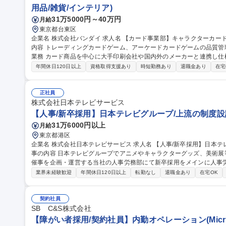
用品/雑貨/インテリア)
31万5000円～40万円
月給
東京都台東区
企業名 株式会社バンダイ 求人名 【カード事業部】キャラクターカード商品 品質管理担当★シェア拡大中 仕事の
内容 トレーディングカードゲーム、アーケードカードゲームの品質管理を担当いた
業務 カード商品を中心に大手印刷会社や国内外のメーカーと連携し仕
向上、持続性向上に向けた各種取組み 募集職種 【カード事業部】キャラクターカード商品 品質管理担当★シェア
年間休日120日以上
資格取得支援あり
時短勤務あり
退職金あり
在宅
拡大中
正社員
株式会社日本テレビサービス
【人事/新卒採用】日本テレビグループ/上流の制度設
31万6000円以上
月給
東京都港区
企業名 株式会社日本テレビサービス 求人名 【人事/新卒採用】日本テレビグループ/上流の制度設計も目指せる 仕
事の内容 日本テレビグループでアニメやキャラクターグッズ、美術
催事を企画・運営する当社の人事労務部にて新卒採用をメインに人事労務業務を幅
画・運用（大学訪問、説明会の企画・実施、インターンシップ企画等
業界未経験歓迎
年間休日120日以上
転勤なし
退職金あり
在宅OK
当者として採用活動を進めていただきます。 ■人事労務の日常オペレ
徴】海外向けIPやグッズの売り上げなどが好調で組織も拡大中。それ
設計が重要。将来的には社員育成制度の企画・運用や人事制度設計もお任せ。 募集職種 【人事/新卒
契約社員
レビグループ/上流の制度設計も目指せる
SB C&S株式会社
【障がい者採用/契約社員】内勤オペレーション(Micro