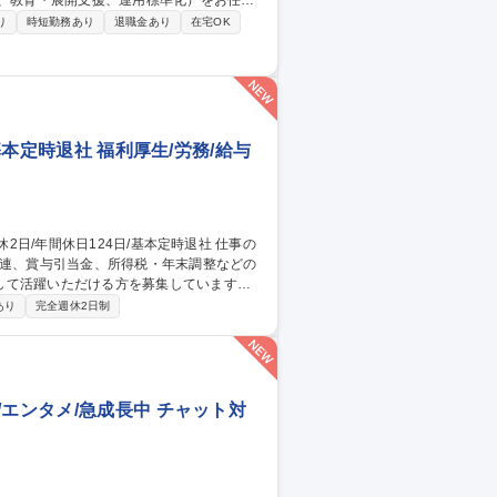
援、教育・展開支援、運用標準化）をお任せ
り
時短勤務あり
退職金あり
在宅OK
業務を変える仕事です。 ■当面はアルプスアルパ
あわせ内外問わず、幅広い業種のお客様へ
基本定時退社 福利厚生/労務/給与
関連、賞与引当金、所得税・年末調整などの
して活躍いただける方を募集しています。
ます。 ■給与・賞与管理業務■所得税対
あり
完全週休2日制
き・管理 ■人事システムの運用・管理■出
エンタメ/急成長中 チャット対