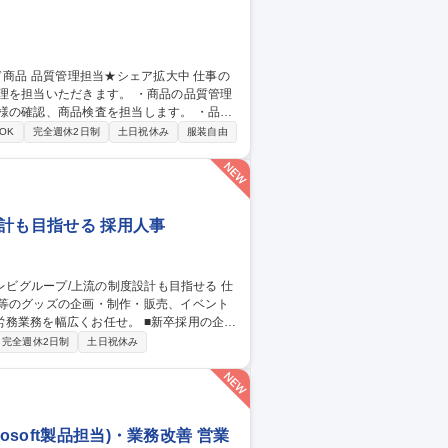
だきます。 ・商品の品質管理
様の確認、商品検査を担当します。 ・品質
OK
完全週休2日制
土日祝休み
服装自由
計も目指せる 採用人事
展等のグッズの企画・制作・販売、イベント
広くお任せ。 ■新卒採用の企
） ※社内の他部署を巻き込んで、メイン担
完全週休2日制
土日祝休み
ーション（勤怠管理、各種手続き） 【特
に伴い組織としても安定かつ成長できる組織
採用】日本テ
soft製品担当)・業務改善 営業