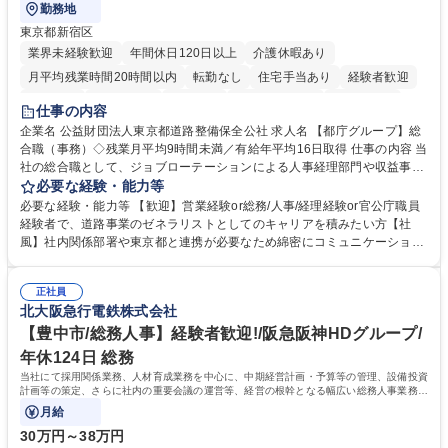
勤務地
東京都新宿区
業界未経験歓迎
年間休日120日以上
介護休暇あり
月平均残業時間20時間以内
転勤なし
住宅手当あり
経験者歓迎
研修あり
退職金あり
賞与あり
完全週休2日制
交通費支給
仕事の内容
駅近5分以内
資格取得手当あり
食事補助あり
企業名 公益財団法人東京都道路整備保全公社 求人名 【都庁グループ】総
合職（事務）◇残業月平均9時間未満／有給年平均16日取得 仕事の内容 当
社の総合職として、ジョブローテーションによる人事経理部門や収益事業
等のフロント部門の部署等幅広い部署での業務をお任せいたします。研修
必要な経験・能力等
制度やキャリア支援が充実しております！ ※下記業務詳細 【業務詳細】■
必要な経験・能力等 【歓迎】営業経験or総務/人事/経理経験or官公庁職員
管理部門：広報、人事、経理など当公社の運営に係る管理業務 ■収益部
経験者で、道路事業のゼネラリストとしてのキャリアを積みたい方【社
門：駐車場の新規開拓、管理運営、新宿駅西口広場の「イベントコーナ
風】社内関係部署や東京都と連携が必要なため綿密にコミュニケーション
ー」などの管理運営 ■道路部門：整備の急がれる骨格幹線道路や木造住宅
を図っています。 【業務の魅力】■幅広く携われる：総合職（事務）で
密集地域の特定整備路線の用地取得、道路に関する普及啓発事業、都内の
は、駐車場の管理運営や道路用地の取得、公益財団法人の中枢を担う管理
道路施設や道路工事現場の見学ツアー事業 ※入社後は上記いずれかの部門
正社員
部門など多岐に渡る業務を経験できます。 ■様々なプロジェクト：駐車場
北大阪急行電鉄株式会社
へ配属。※業務内容変更の範囲：会社の定める業務 募集職種 【都庁グル
事業の他、新宿駅西口広場内に設置された照明を兼ねた広告「ブライトサ
ープ】総合職（事務）◇残業月平均9時間未満／有給年平均16日取得
イン」の管理運営を行うなど、事業収益を生み出す活動を積極的に行って
【豊中市/総務人事】経験者歓迎!/阪急阪神HDグループ/
います。 学歴・資格 学歴：大学院 大学 高専 短大 専修学校 高校 語学力：
年休124日 総務
資格：
当社にて採用関係業務、人材育成業務を中心に、中期経営計画・予算等の管理、設備投資
計画等の策定、さらに社内の重要会議の運営等、経営の根幹となる幅広い総務人事業務全
般を担当していただきます。
月給
30万円～38万円