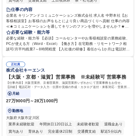
賞与あり
交通費支給
土日祝休み
寮・社宅あり
仕事の内容
企業名 キリンアンドコミュニケーションズ株式会社 求人名 中野本社【お
客様相談室】お客様のお声をもとにより良い商品づくりへ貢献 仕事の内容
≪★コミュニケーションを通してキリンのファンを増やしませんか？★≫
お客様のお声をより良い商品づくりに活かしていく上で、窓口となるお客
必要な経験・能力等
様相談室でのお仕事です。 日々お客様からいただくキリングループへのご
必要な経験・能力等 【必須】コールセンターやお客様相談室の業務経験、
意見を、企業活動に活かしています。お客様からの声に迅速かつ誠意をも
PCが使える方（Word・Excel）【働き方】在宅勤務・リモートワーク相
って対応、情報提供するとともにグループ内活動に反映しています。 【具
談可/月平均残業7～8時間程度 【入社後の研修】着任から1か月は電話対応
体的には】電話応対、メール、お手紙対応、ご指摘品調査報告書作成、有
のOJTを中心に実施し、電話対応に慣れた段階でメール・手紙のOJTを実
人チャットボット対応など。 【1日の対応件数】■電話：月間一人当たり
施する予定です。独り立ち以降もしっかりフォローする体制を整えていま
平均100件前後■メール・手紙：同上40件前後 募集職種 中野本社【お客様
正社員
すのでご安心ください。 【当社について】キリングループの広報機能を担
株式会社キーエンス
相談室】お客様のお声をもとにより良い商品づくりへ貢献
う会社として、お客様との出会いを大切にし、磨き上げたホスピタリティ
を込めてコミュニケーションをとりながら広報関連業務を行っておりま
【大阪・京都・滋賀】営業事務 ※未経験可 営業事務
す。 学歴・資格 学歴：大学院 大学 高専 短大 専修学校 高校 語学力： 資
【仕事内容】大阪営業所、京都営業所、滋賀営業所いずれかにて営業事務をお任せ。
格：
【詳細】電話応対・データ入力・伝票や見積の作成・カタログ送付・来客対応・営業所内
で発生する事務業務や業務改善をお任せ。
月給
27万9000円～28万1000円
勤務地
大阪府大阪市淀川区
業界未経験歓迎
年間休日120日以上
未経験者歓迎
退職金あり
賞与あり
育休あり
完全週休2日制
交通費支給
駅近5分以内