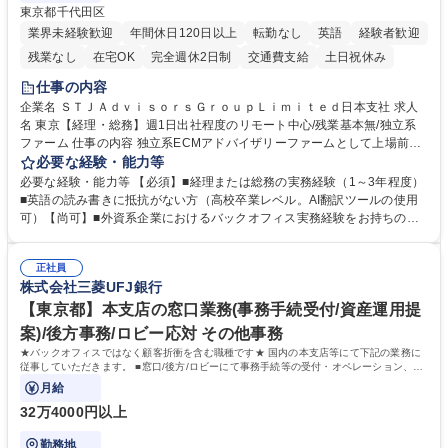
東京都千代田区
業界未経験歓迎
年間休日120日以上
転勤なし
英語
経験者歓迎
残業なし
在宅OK
完全週休2日制
交通費支給
土日祝休み
仕事の内容
企業名 ＳＴＪＡｄｖｉｓｏｒｓＧｒｏｕｐＬｉｍｉｔｅｄ日本支社 求人
名 東京【経理・総務】週1日出社程度のリモート中心/残業基本無/独立系
ファーム 仕事の内容 独立系ECMアドバイザリーファームとして上場前後
の資本市場戦略を設計する当社にて経理・総務をお任せします。基礎的な
必要な経験・能力等
バックオフィス業務からスタートし組織を支える専任担当として広く活躍
必要な経験・能力等 【必須】■経理または総務の実務経験（1～3年程度）
できる環境です。 ■日常経理、月次および年次決算サポート業務 ■本国
■英語の読み書きに抵抗がない方（高校卒業レベル。AI翻訳ツールの使用
（グローバル）との英文メール対応（AI翻訳ツール等を使用しての対応で
可）【尚可】■外資系企業におけるバックオフィス実務経験をお持ちの方
問題ございません） ■オフィス環境整備、郵便物の発送・受取等の総務業
【必須・尚可要件】簿記などの特別な資格や、TOEIC等のスコアは求めて
務全般 ■その他バックオフィス関連サポート ※ご経験に合わせて無理なく
おりません。日々の事務処理を丁寧かつ正確に行える方を歓迎します。
業務をお任せします。残業も基本的には発生せず、ご自身のペースで業務
正社員
【働き方について】現在は週4日程度の在宅勤務を実施しており、ワーク
株式会社三菱UFJ銀行
を進めやすく定着率の高い環境です。 募集職種 東京【経理・総務】週1日
ライフバランスを重視する方に最適な環境です（フルリモートも面接で相
出社程度のリモート中心/残業基本無/独立系ファーム
談可）。【求める人物像】幅広いバックオフィス業務に柔軟に対応でき、
【東京都】本支店の窓口業務(事務手続受付/資産運用提
社内外と円滑にコミュニケーションを取りながら業務を推進できる方 学
案)/後方事務/ロビー応対 その他事務
歴・資格 学歴：大学院 大学 高専 短大 専修学校 高校 語学力： 資格：
★バックオフィスではなく顧客折衝を含む職種です★ 国内の本支店等にて下記の業務に
従事していただきます。 ■窓口/後方/ロビーにて事務手続等の受付・オペレーション、お
客様対応
月給
32万4000円以上
勤務地