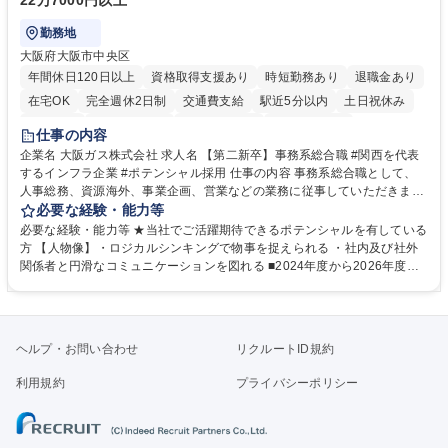
22万7000円以上
勤務地
大阪府大阪市中央区
年間休日120日以上
資格取得支援あり
時短勤務あり
退職金あり
在宅OK
完全週休2日制
交通費支給
駅近5分以内
土日祝休み
服装自由
第二新卒歓迎
寮・社宅あり
食事補助あり
仕事の内容
企業名 大阪ガス株式会社 求人名 【第二新卒】事務系総合職 #関西を代表
するインフラ企業 #ポテンシャル採用 仕事の内容 事務系総合職として、
人事総務、資源海外、事業企画、営業などの業務に従事していただきま
す。 【業務内容の一例】■所属事業部の勤労業務 ■海外に関係する各種業
必要な経験・能力等
務 ■営業部門の企画スタッフ、ルート営業 【キャリアパス】入社後の配属
必要な経験・能力等 ★当社でご活躍期待できるポテンシャルを有している
ポジションで一定期間ご活躍頂いた後、本人の適性及び将来のキャリアを
方 【人物像】・ロジカルシンキングで物事を捉えられる ・社内及び社外
鑑みてジョブローテーションを行います。 【育成】OJTでの現場育成や研
関係者と円滑なコミュニケーションを図れる ■2024年度から2026年度ま
修カリキュラムを通じて、Daigasグループの業務で必要となる知識につい
での3ヵ年を対象とする「Daigasグループ中期経営計画2026」を策定しま
て学んでいただきます。 募集職種 【第二新卒】事務系総合職 #関西を代
した。https://www.osakagas.co.jp/company/press/pr2024/1777576_564
表するインフラ企業 #ポテンシャル採用
72.html ■エネルギーセキュリティの不安定化や気候変動による自然災害の
甚大化など、これまで以上に社会課題解決の重要性が高まっています。
ヘルプ・お問い合わせ
リクルートID規約
「未来の日常」の創造に向けて持続可能な社会の実現に貢献してまいりま
す。 学歴・資格 学歴：大学院 大学 語学力： 資格：
利用規約
プライバシーポリシー