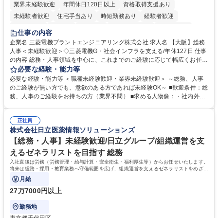
業界未経験歓迎
年間休日120日以上
資格取得支援あり
未経験者歓迎
住宅手当あり
時短勤務あり
経験者歓迎
退職金あり
在宅OK
賞与あり
完全週休2日制
交通費支給
仕事の内容
駅近5分以内
土日祝休み
服装自由
寮・社宅あり
食事補助あり
企業名 三菱電機プラントエンジニアリング株式会社 求人名 【大阪】総務
人事＜未経験歓迎＞◇三菱電機G・社会インフラを支える/年休127日 仕事
の内容 総務・人事領域を中心に、これまでのご経験に応じて幅広くお任せ
します。 ＜具体的には＞ ・総務/人事労務（給与・社保・勤怠管理など）
必要な経験・能力等
・採用・教育研修 ・福利厚生運用 など ※基本的には事務所勤務ですが、
必要な経験・能力等 ＜職種未経験歓迎・業界未経験歓迎＞ ～総務、人事
採用や教育等の業務内容により、関西圏以外への日帰り・宿泊を伴う国内
のご経験が無い方でも、意欲のある方であれば未経験OK～ ■歓迎条件：総
出張もございます。 ※担当業務を持ちつつ、お互いに助け合いながら、総
務、人事のご経験をお持ちの方（業界不問） ■求める人物像：・社内外の
務部という組織として協力しながら進める体制です。 募集職種 【大阪】
関係各部門との調整を率先して行い、業務を円滑に遂行できる協調性やコ
総務人事＜未経験歓迎＞◇三菱電機G・社会インフラを支える/年休127日
ミュニケーション能力を持っている方 ・人事総務領域に興味がありゼネラ
正社員
リスト志向をお持ちの方 学歴・資格 学歴：大学院 大学 語学力： 資格：
株式会社日立医薬情報ソリューションズ
【総務・人事】未経験歓迎/日立グループ/組織運営を支
えるゼネラリストを目指す 総務
入社直後は労務（労務管理・給与計算・安全衛生・福利厚生等）からお任せいたします。
将来は総務・採用・教育業務へ守備範囲を広げ、組織運営を支えるゼネラリストをめざせ
ます。
月給
27万7000円以上
勤務地