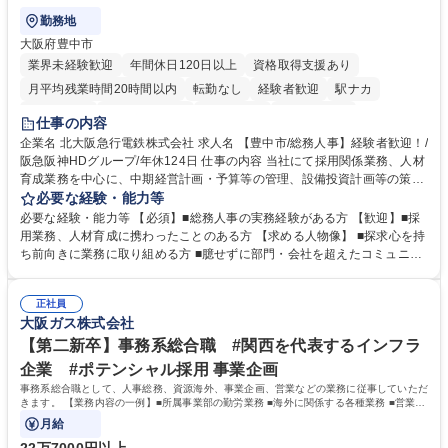
勤務地
大阪府豊中市
業界未経験歓迎
年間休日120日以上
資格取得支援あり
月平均残業時間20時間以内
転勤なし
経験者歓迎
駅ナカ
退職金あり
完全週休2日制
交通費支給
駅近5分以内
仕事の内容
土日祝休み
服装自由
昼食補助あり
食事補助あり
企業名 北大阪急行電鉄株式会社 求人名 【豊中市/総務人事】経験者歓迎！/
阪急阪神HDグループ/年休124日 仕事の内容 当社にて採用関係業務、人材
育成業務を中心に、中期経営計画・予算等の管理、設備投資計画等の策
定、さらに社内の重要会議の運営等、経営の根幹となる幅広い総務人事業
必要な経験・能力等
務全般を担当していただきます。 【主な業務内容】 ■採用関係業務および
必要な経験・能力等 【必須】■総務人事の実務経験がある方 【歓迎】■採
人材育成(社員研修)業務の推進 ■中期経営計画および予算等の管理 ■設備
用業務、人材育成に携わったことのある方 【求める人物像】 ■探求心を持
投資計画等の策定 ■社内の重要会議の運営 ■その他総務人事業務全般 【入
ち前向きに業務に取り組める方 ■臆せずに部門・会社を超えたコミュニケ
社後】入社後は採用や育成をメインに担当し将来的には経営根幹に関わる
ーションの取れる方 ■自分で考えて行動のできる方 ■第二の創業期を迎え
総務人事業務全般へ幅広く従事していただきます。 募集職種 【豊中市/総
る当社で組織の次代を担うネクスト人材として長期的に成長したい方 ■周
務人事】経験者歓迎！/阪急阪神HDグループ/年休124日
正社員
囲のメンバーと協調しつつ主体性を持って能動的に業務を推進できる方 学
大阪ガス株式会社
歴・資格 学歴：大学院 大学 高専 短大 専修学校 高校 語学力： 資格：
【第二新卒】事務系総合職 #関西を代表するインフラ
企業 #ポテンシャル採用 事業企画
事務系総合職として、人事総務、資源海外、事業企画、営業などの業務に従事していただ
きます。 【業務内容の一例】■所属事業部の勤労業務 ■海外に関係する各種業務 ■営業部
門の企画スタッフ、ルート営業
月給