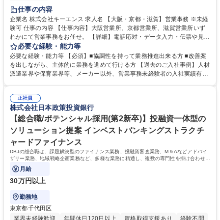
土日祝休み
仕事の内容
企業名 株式会社キーエンス 求人名 【大阪・京都・滋賀】営業事務 ※未経
験可 仕事の内容 【仕事内容】大阪営業所、京都営業所、滋賀営業所いず
れかにて営業事務をお任せ。 【詳細】電話応対・データ入力・伝票や見積
の作成・カタログ送付・来客対応・営業所内で発生する事務業務や業務改
必要な経験・能力等
善をお任せ。 【教育制度】ご入社後、育成担当とペアになりながらOJTに
必要な経験・能力等 【必須】■協調性を持って業務推進出来る方 ■改善案
て業務を覚えていただくことが可能です。業務システムがきちんと構築さ
を出しながら、主体的に業務を進めて行ける方 【過去のご入社事例】人材
れているため、スムーズに仕事に慣れることができる環境です。また、
派遣業界や保育業界等、メーカー以外、営業事務未経験者の入社実績有
「チームで成果を出す文化」があり、良いやり方を積極的に共有しながら
【当社の事務職について】単なる事務ではなく主体性を発揮したサポート
常に改善を目指す風土のため、安心して業務に取り組んでいただけます。
により、キーエンスの付加価値向上に貢献します。ベースの定型業務に加
募集職種 【大阪・京都・滋賀】営業事務 ※未経験可
正社員
えて、お客様や社員の状況に合わせ、能動的なサポート、改善の動きも期
株式会社日本政策投資銀行
待され。組織を支えるスペシャリストとして、チームに貢献し、結果的に
社員から頼られる存在になることができます。平均19:30の退勤以降の業
【総合職/ポテンシャル採用(第2新卒)】投融資一体型の
務の持ち帰りも禁止されており、メリハリのある働き方となります。 学
ソリューション提案 インベストバンキングストラクチ
歴・資格 学歴：大学院 大学 高専 短大 語学力： 資格：
ャードファイナンス
DBJの総合職は、課題解決型のファイナンス業務、投融資審査業務、M＆Aなどアドバイ
ザリー業務、地域戦略企画業務など、多様な業務に精通し、複数の専門性を掛け合わせて
広く社会に貢献していく職種です。
月給
30万円以上
勤務地
東京都千代田区
業界未経験歓迎
年間休日120日以上
資格取得支援あり
経験不問