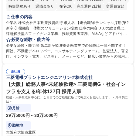
時短勤務あり
退職金あり
在宅OK
完全週休2日制
交通費支給
駅近5分以内
土日祝休み
第二新卒歓迎
寮・社宅あり
仕事の内容
食事補助あり
託児所あり
企業名 株式会社日本政策投資銀行 求人名 【総合職/ポテンシャル採用(第2
新卒)】投融資一体型のソリューション提案 仕事の内容 DBJの総合職は、
課題解決型のファイナンス業務、投融資審査業務、M＆Aなどアドバイザ
リー業務、地域戦略企画業務など、多様な業務に精通し、複数の専門性を
必要な経験・能力等
掛け合わせて広く社会に貢献していく職種です。 入社後は、横断的なロー
必要な経験・能力等 第二新卒歓迎※金融業界での経験は一切不問です！
テーションを経て適性や専門性に応じたキャリアを形成していただきま
商社、不動産デベロッパー、コンサルティングファーム、監査法人、官公
す。総合職として入社いただき、下記いずれかの部門でご活躍いただきま
庁、インフラ（電力、ガス等）、メーカーなど、幅広い業界からの採用実
す。※未経験の方に関しては、入行後3ヶ月間の金融の実務を学んでいた
績があります。 ＜求める人物像＞DBJでは、強い社会的使命感をもち、今
だく研修を準備しております。 ・法人RM業務・金融機能業務・コーポレ
後の日本のあり方を俯瞰する総合性と、金融分野のフロンティアを切り拓
ート・ナレッジ業務 ※それぞれの業務内容に関しては、別途その他労働条
正社員
く高い志を併せもった人材を求めています。ポテンシャル採用（第2新
三菱電機プラントエンジニアリング株式会社
件備考欄に記載 募集職種 【総合職/ポテンシャル採用(第2新卒)】投融資一
卒）では、金融業界での経験や知識を問いません。新たな時代を見据え
体型のソリューション提案
て、複雑化する社会課題の解決に向けて先鞭をつける役割を担いたい、と
【大阪】総務人事<未経験歓迎> 三菱電機G・社会イン
いう気概をお持ちの方を心待ちにしています。 学歴・資格 学歴：大学院
フラを支える/年休127日 採用人事
大学 語学力： 資格：
総務・人事領域を中心に、これまでのご経験に応じて幅広くお任せします。 ＜具体的に
は＞
月給
29万5000円～33万5000円
勤務地
大阪府大阪市北区