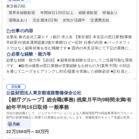
東京都23区
業界未経験歓迎
年間休日120日以上
経験者歓迎
研修あり
退職金あり
完全週休2日制
女性が活躍中
交通費支給
土日祝休み
仕事の内容
企業名 株式会社三菱ＵＦＪ銀行 求人名 【東京都】本支店の窓口業務(事務
手続受付/資産運用提案)/後方事務/ロビー応対 仕事の内容 ★バックオフィ
スではなく顧客折衝を含む職種です★ 国内の本支店等にて下記の業務に従
事していただきます。 ■窓口/後方/ロビーにて事務手続等の受付・オペレ
必要な経験・能力等
ーション、お客様対応 ■窓口にて、ご来店された個人のお客様に対して金
必要な経験・能力等 【必須】★顧客折衝経験を活かしてご活躍可能な環境
融商品のご提案 ■効率的な事務運用の検討・構築等 ≪業務紹介：ご応募前
です。 ■販売or接客or窓口業務or営業経験をお持ちの方(業界不問) ※対話
に必ずご覧ください≫ ※記事 https://www.mysite.bk.mufg.jp/career/circle/
を通じてニーズをヒアリングし対応/提案を実施した経験必須 ■正社員とし
article17/ ※動画 https://youtu.be/H-S7HaJqqbg 募集職種 【東京都】本支
ての就業経験1年以上 【歓迎】■金融業界での就業経験■銀行での預金為替
店の窓口業務(事務手続受付/資産運用提案)/後方事務/ロビー応対
事務経験 ■金融商品の提案・販売経験 ≪魅力≫研修やOJT環境が整ってい
正社員
るので安心して入行いただけます。 幅広いキャリアの選択肢があり、公募
公益財団法人東京都道路整備保全公社
や社内副業等を活用し、 一人ひとりが挑戦できるカルチャーが浸透してい
ます。 学歴・資格 学歴：大学院 大学 高専 短大 専修学校 高校 語学力：
【都庁グループ】総合職(事務) 残業月平均9時間未満/有
資格：
給年平均16日取得 一般事務
当社の総合職として、ジョブローテーションによる人事経理部門や収益事業等のフロント
部門の部署等幅広い部署での業務をお任せいたします。研修制度やキャリア支援が充実し
ております！ ※下記業務詳細
月給
22万1500円～30万円