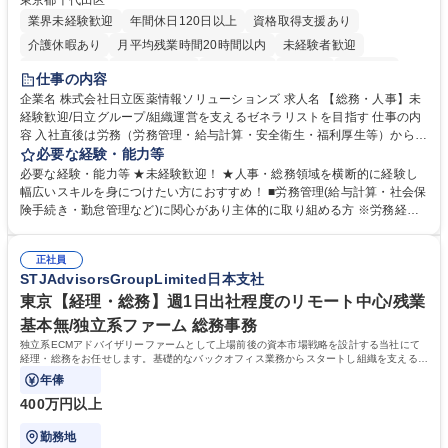
東京都千代田区
業界未経験歓迎
年間休日120日以上
資格取得支援あり
介護休暇あり
月平均残業時間20時間以内
未経験者歓迎
住宅手当あり
時短勤務あり
退職金あり
在宅OK
賞与あり
仕事の内容
育休あり
完全週休2日制
交通費支給
土日祝休み
寮・社宅あり
企業名 株式会社日立医薬情報ソリューションズ 求人名 【総務・人事】未
経験歓迎/日立グループ/組織運営を支えるゼネラリストを目指す 仕事の内
容 入社直後は労務（労務管理・給与計算・安全衛生・福利厚生等）からお
任せいたします。将来は総務・採用・教育業務へ守備範囲を広げ、組織運
必要な経験・能力等
営を支えるゼネラリストをめざせます。 ・初期業務：労働時間管理、給与
必要な経験・能力等 ★未経験歓迎！ ★人事・総務領域を横断的に経験し
計算、社会保険対応、福利厚生管理、安全衛生、健康経営推進等をお任せ
幅広いスキルを身につけたい方におすすめ！ ■労務管理(給与計算・社会保
します。ご経験に応じて、休職者管理など、幅広く経験を積んでいただき
険手続き・勤怠管理など)に関心があり主体的に取り組める方 ※労務経験
ます。 ・将来的な広がり：総務・採用・教育・税務対応・経営企画等。
者は早期にご活躍いただけます。 ■チームで仕事を推進できる方■将来は
★メンバーがマンツーマンで丁寧に教えるため、ご経験が浅くても安心！
マネジメント職として活躍したい 【尚可】■人事、労務、採用、教育業務
幅広く経験を積みたい意欲がある方に最適な環境です。 募集職種 【総
正社員
のご経験 ■労務管理（給与計算・社会保険手続き・勤怠管理など）の経験
STJAdvisorsGroupLimited日本支社
務・人事】未経験歓迎/日立グループ/組織運営を支えるゼネラリストを目
■衛生管理者の資格をお持ちの方 学歴・資格 学歴：大学院 大学 高専 短大
指す
専修学校 高校 語学力： 資格：
東京【経理・総務】週1日出社程度のリモート中心/残業
基本無/独立系ファーム 総務事務
独立系ECMアドバイザリーファームとして上場前後の資本市場戦略を設計する当社にて
経理・総務をお任せします。基礎的なバックオフィス業務からスタートし組織を支える専
任担当として広く活躍できる環境です。
年俸
400万円以上
勤務地