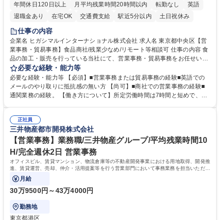
年間休日120日以上
月平均残業時間20時間以内
転勤なし
英語
退職金あり
在宅OK
交通費支給
駅近5分以内
土日祝休み
仕事の内容
企業名 ヒガシマルインターナショナル株式会社 求人名 東京都中央区【営
業事務・貿易事務】食品商社/残業少なめ/リモート等相談可 仕事の内容 食
品の加工・販売を行っている当社にて、営業事務・貿易事務をお任せいた
します。営業社員のサポートポジションとして、受発注から海外工場との
必要な経験・能力等
調整まで幅広く対応し、当社事業の根幹を支えていただきます。 ■受発注
必要な経験・能力等 【必須】■営業事務または貿易事務の経験■英語での
業務、請求書発行 ■海外工場とのスケジュール調整 ■在庫管理 ■輸入書類
メールのやり取りに抵抗感の無い方 【尚可】■商社での営業事務の経験■
の確認・作成 ■配送手配 ■通関業者を通して行う輸出入業全般 ■倉庫との
通関業務の経験。 【働き方について】所定労働時間は7時間と短めで、残
倉入れ調整等 ※ゼネラリストとしてのキャリアアップを目指すことが可能
業も月平均20時間以下です。時差出勤制度や週1日のリモート勤務も相談
です。単に商品を販売するだけでなく原料の仕入れから販売までをトータ
可能で、ワークライフバランスを保ち長期就業しやすい環境です。 【当社
ルプロデュースしているため、商品に関わる全ての業務をサポート頂きま
正社員
の強み】1991年の設立以来、外食産業を中心としたお客様の多様なニー
三井物産都市開発株式会社
す。 募集職種 東京都中央区【営業事務・貿易事務】食品商社/残業少なめ/
ズに沿った冷凍水産物等の生産・輸入・販売を一貫して手掛けています。
リモート等相談可
自社工場と海外拠点の強固な連携によるワンストップサービスが最大の強
【営業事務】業務職/三井物産グループ/平均残業時間10
みです。 学歴・資格 学歴：大学院 大学 語学力：英語 資格：
H/完全週休2日 営業事務
オフィスビル、賃貸マンション、物流倉庫等の不動産開発事業における用地取得、開発推
進、賃貸運営、売却、仲介・活用提案等を行う営業部門において事務業務を担当いただき
ます。
月給
30万9500円～43万4000円
勤務地
東京都港区