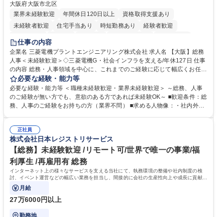
大阪府大阪市北区
業界未経験歓迎
年間休日120日以上
資格取得支援あり
未経験者歓迎
住宅手当あり
時短勤務あり
経験者歓迎
退職金あり
在宅OK
賞与あり
完全週休2日制
交通費支給
仕事の内容
駅近5分以内
土日祝休み
服装自由
寮・社宅あり
食事補助あり
企業名 三菱電機プラントエンジニアリング株式会社 求人名 【大阪】総務
人事＜未経験歓迎＞◇三菱電機G・社会インフラを支える/年休127日 仕事
の内容 総務・人事領域を中心に、これまでのご経験に応じて幅広くお任せ
します。 ＜具体的には＞ ・総務/人事労務（給与・社保・勤怠管理など）
必要な経験・能力等
・採用・教育研修 ・福利厚生運用 など ※基本的には事務所勤務ですが、
必要な経験・能力等 ＜職種未経験歓迎・業界未経験歓迎＞ ～総務、人事
採用や教育等の業務内容により、関西圏以外への日帰り・宿泊を伴う国内
のご経験が無い方でも、意欲のある方であれば未経験OK～ ■歓迎条件：総
出張もございます。 ※担当業務を持ちつつ、お互いに助け合いながら、総
務、人事のご経験をお持ちの方（業界不問） ■求める人物像：・社内外の
務部という組織として協力しながら進める体制です。 募集職種 【大阪】
関係各部門との調整を率先して行い、業務を円滑に遂行できる協調性やコ
総務人事＜未経験歓迎＞◇三菱電機G・社会インフラを支える/年休127日
ミュニケーション能力を持っている方 ・人事総務領域に興味がありゼネラ
正社員
リスト志向をお持ちの方 学歴・資格 学歴：大学院 大学 語学力： 資格：
株式会社日本レジストリサービス
【総務】未経験歓迎 /リモート可/世界で唯一の事業/福
利厚生 /再雇用有 総務
インターネット上の様々なサービスを支える当社にて、執務環境の整備や社内制度の検
討、イベント運営などの幅広い業務を担当し、間接的に会社の生産性向上や成長に貢献し
ている部署です。
月給
27万6000円以上
勤務地