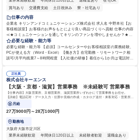
業界未経験歓迎
年間休日120日以上
退職金あり
在宅OK
賞与あり
交通費支給
土日祝休み
寮・社宅あり
仕事の内容
企業名 キリンアンドコミュニケーションズ株式会社 求人名 中野本社【お
客様相談室】お客様のお声をもとにより良い商品づくりへ貢献 仕事の内容
≪★コミュニケーションを通してキリンのファンを増やしませんか？★≫
お客様のお声をより良い商品づくりに活かしていく上で、窓口となるお客
必要な経験・能力等
様相談室でのお仕事です。 日々お客様からいただくキリングループへのご
必要な経験・能力等 【必須】コールセンターやお客様相談室の業務経験、
意見を、企業活動に活かしています。お客様からの声に迅速かつ誠意をも
PCが使える方（Word・Excel）【働き方】在宅勤務・リモートワーク相
って対応、情報提供するとともにグループ内活動に反映しています。 【具
談可/月平均残業7～8時間程度 【入社後の研修】着任から1か月は電話対応
体的には】電話応対、メール、お手紙対応、ご指摘品調査報告書作成、有
のOJTを中心に実施し、電話対応に慣れた段階でメール・手紙のOJTを実
人チャットボット対応など。 【1日の対応件数】■電話：月間一人当たり
施する予定です。独り立ち以降もしっかりフォローする体制を整えていま
平均100件前後■メール・手紙：同上40件前後 募集職種 中野本社【お客様
正社員
すのでご安心ください。 【当社について】キリングループの広報機能を担
株式会社キーエンス
相談室】お客様のお声をもとにより良い商品づくりへ貢献
う会社として、お客様との出会いを大切にし、磨き上げたホスピタリティ
を込めてコミュニケーションをとりながら広報関連業務を行っておりま
【大阪・京都・滋賀】営業事務 ※未経験可 営業事務
す。 学歴・資格 学歴：大学院 大学 高専 短大 専修学校 高校 語学力： 資
【仕事内容】大阪営業所、京都営業所、滋賀営業所いずれかにて営業事務をお任せ。
格：
【詳細】電話応対・データ入力・伝票や見積の作成・カタログ送付・来客対応・営業所内
で発生する事務業務や業務改善をお任せ。
月給
27万9000円～28万1000円
勤務地
大阪府大阪市淀川区
業界未経験歓迎
年間休日120日以上
未経験者歓迎
退職金あり