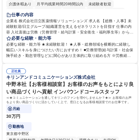
介護休暇あり
月平均残業時間20時間以内
未経験者歓迎
住宅手当あり
時短勤務あり
退職金あり
在宅OK
賞与あり
仕事の内容
育休あり
完全週休2日制
交通費支給
土日祝休み
寮・社宅あり
企業名 株式会社日立医薬情報ソリューションズ 求人名 【総務・人事】未
経験歓迎/日立グループ/組織運営を支えるゼネラリストを目指す 仕事の内
容 入社直後は労務（労務管理・給与計算・安全衛生・福利厚生等）からお
任せいたします。将来は総務・採用・教育業務へ守備範囲を広げ、組織運
必要な経験・能力等
営を支えるゼネラリストをめざせます。 ・初期業務：労働時間管理、給与
必要な経験・能力等 ★未経験歓迎！ ★人事・総務領域を横断的に経験し
計算、社会保険対応、福利厚生管理、安全衛生、健康経営推進等をお任せ
幅広いスキルを身につけたい方におすすめ！ ■労務管理(給与計算・社会保
します。ご経験に応じて、休職者管理など、幅広く経験を積んでいただき
険手続き・勤怠管理など)に関心があり主体的に取り組める方 ※労務経験
ます。 ・将来的な広がり：総務・採用・教育・税務対応・経営企画等。
者は早期にご活躍いただけます。 ■チームで仕事を推進できる方■将来は
★メンバーがマンツーマンで丁寧に教えるため、ご経験が浅くても安心！
マネジメント職として活躍したい 【尚可】■人事、労務、採用、教育業務
幅広く経験を積みたい意欲がある方に最適な環境です。 募集職種 【総
正社員
のご経験 ■労務管理（給与計算・社会保険手続き・勤怠管理など）の経験
キリンアンドコミュニケーションズ株式会社
務・人事】未経験歓迎/日立グループ/組織運営を支えるゼネラリストを目
■衛生管理者の資格をお持ちの方 学歴・資格 学歴：大学院 大学 高専 短大
指す
専修学校 高校 語学力： 資格：
中野本社【お客様相談室】お客様のお声をもとにより良
い商品づくりへ貢献 インバウンドコールスタッフ
≪★コミュニケーションを通してキリンのファンを増やしませんか？★≫ お客様のお声
をより良い商品づくりに活かしていく上で、窓口となるお客様相談室でのお仕事です。
月給
30万円
勤務地
東京都中野区