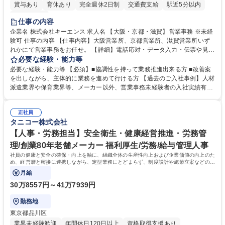
賞与あり
育休あり
完全週休2日制
交通費支給
駅近5分以内
土日祝休み
仕事の内容
企業名 株式会社キーエンス 求人名 【大阪・京都・滋賀】営業事務 ※未経
験可 仕事の内容 【仕事内容】大阪営業所、京都営業所、滋賀営業所いず
れかにて営業事務をお任せ。 【詳細】電話応対・データ入力・伝票や見積
の作成・カタログ送付・来客対応・営業所内で発生する事務業務や業務改
必要な経験・能力等
善をお任せ。 【教育制度】ご入社後、育成担当とペアになりながらOJTに
必要な経験・能力等 【必須】■協調性を持って業務推進出来る方 ■改善案
て業務を覚えていただくことが可能です。業務システムがきちんと構築さ
を出しながら、主体的に業務を進めて行ける方 【過去のご入社事例】人材
れているため、スムーズに仕事に慣れることができる環境です。また、
派遣業界や保育業界等、メーカー以外、営業事務未経験者の入社実績有
「チームで成果を出す文化」があり、良いやり方を積極的に共有しながら
【当社の事務職について】単なる事務ではなく主体性を発揮したサポート
常に改善を目指す風土のため、安心して業務に取り組んでいただけます。
により、キーエンスの付加価値向上に貢献します。ベースの定型業務に加
募集職種 【大阪・京都・滋賀】営業事務 ※未経験可
正社員
えて、お客様や社員の状況に合わせ、能動的なサポート、改善の動きも期
タニコー株式会社
待され。組織を支えるスペシャリストとして、チームに貢献し、結果的に
社員から頼られる存在になることができます。平均19:30の退勤以降の業
【人事・労務担当】安全衛生・健康経営推進・労務管
務の持ち帰りも禁止されており、メリハリのある働き方となります。 学
理/創業80年老舗メーカー 福利厚生/労務/給与管理人事
歴・資格 学歴：大学院 大学 高専 短大 語学力： 資格：
社員の健康と安全の確保・向上を軸に、組織全体の生産性向上および企業価値の向上のた
め、経営層と密接に連携しながら、定型業務にとどまらず、制度設計や施策立案などの上
流工程から関与していただきます。
月給
30万8557円～41万7939円
勤務地
東京都品川区
業界未経験歓迎
年間休日120日以上
資格取得支援あり