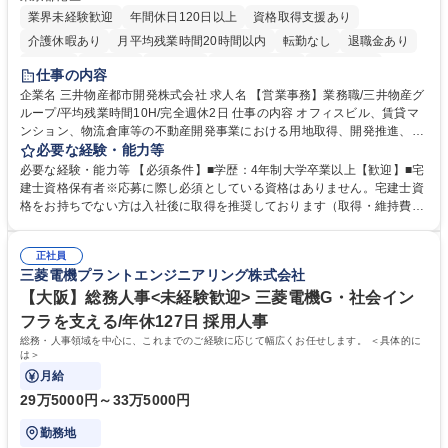
業界未経験歓迎
年間休日120日以上
資格取得支援あり
介護休暇あり
月平均残業時間20時間以内
転勤なし
退職金あり
在宅OK
賞与あり
育休あり
完全週休2日制
交通費支給
仕事の内容
駅近5分以内
土日祝休み
寮・社宅あり
企業名 三井物産都市開発株式会社 求人名 【営業事務】業務職/三井物産グ
ループ/平均残業時間10H/完全週休2日 仕事の内容 オフィスビル、賃貸マ
ンション、物流倉庫等の不動産開発事業における用地取得、開発推進、賃
貸運営、売却、仲介・活用提案等を行う営業部門において事務業務を担当
必要な経験・能力等
いただきます。 【詳細】・契約書管理、契約書製本、捺印対応、ファイリ
必要な経験・能力等 【必須条件】■学歴：4年制大学卒業以上【歓迎】■宅
ング、登記簿取得、調書取得・支払業務（各種費用支払、支払管理、請
建士資格保有者※応募に際し必須としている資格はありません。宅建士資
求・支払データ登録、取引先マスター申請対応）・予算作成及び予実管
格をお持ちでない方は入社後に取得を推奨しております（取得・維持費用
理・各種稟議書、報告書作成業務・各種台帳管理、交際費・会議費支払報
の一部補助あり） 【求める人物像】 ・向学心豊かで、主体的に行動でき
告書作成及び月次管理・部内総務庶務全般 など※※配属先によっては上記
る方。 ・社内外の多様な関係者と協調して業務を進められるコミュニケー
の他に担当頂く業務が発生する場合があります。 募集職種 【営業事務】
正社員
ション力がある方。 ・チャレンジを厭わず、粘り強く業務に取り組める
三菱電機プラントエンジニアリング株式会社
業務職/三井物産グループ/平均残業時間10H/完全週休2日
方。多様な関係者と謙虚に信頼関係を構築でき、期限を意識したスケジュ
ール管理が出来る方。※将来的に他部署（営業部門、コーポレート部門）
【大阪】総務人事<未経験歓迎> 三菱電機G・社会イン
へのジョブローテーションの可能性があります。 学歴・資格 学歴：大学
フラを支える/年休127日 採用人事
院 大学 語学力： 資格：宅地建物取引士
総務・人事領域を中心に、これまでのご経験に応じて幅広くお任せします。 ＜具体的に
は＞
月給
29万5000円～33万5000円
勤務地