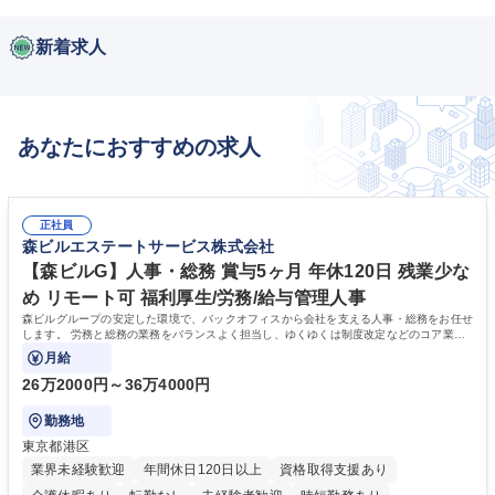
新着求人
あなたにおすすめの求人
正社員
森ビルエステートサービス株式会社
【森ビルG】人事・総務 賞与5ヶ月 年休120日 残業少な
め リモート可 福利厚生/労務/給与管理人事
森ビルグループの安定した環境で、バックオフィスから会社を支える人事・総務をお任せ
します。 労務と総務の業務をバランスよく担当し、ゆくゆくは制度改定などのコア業務
にも挑戦できる、やりがいある環境です。
月給
26万2000円～36万4000円
勤務地
東京都港区
業界未経験歓迎
年間休日120日以上
資格取得支援あり