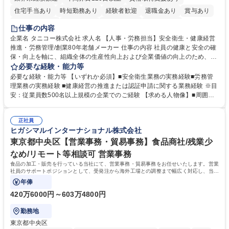
住宅手当あり
時短勤務あり
経験者歓迎
退職金あり
賞与あり
完全週休2日制
交通費支給
駅近5分以内
土日祝休み
仕事の内容
寮・社宅あり
企業名 タニコー株式会社 求人名 【人事・労務担当】安全衛生・健康経営
推進・労務管理/創業80年老舗メーカー 仕事の内容 社員の健康と安全の確
保・向上を軸に、組織全体の生産性向上および企業価値の向上のため、経
営層と密接に連携しながら、定型業務にとどまらず、制度設計や施策立案
必要な経験・能力等
などの上流工程から関与していただきます。 【主な業務内容】■安全衛生
必要な経験・能力等 【いずれか必須】■安全衛生業務の実務経験■労務管
業務（ストレスチェック、健康診断の運用、産業医との連携 など）■健康
理業務の実務経験 ■健康経営の推進または認証申請に関する業務経験 ※目
経営認証取得に向けた企画・推進■労務管理（労働時間の分析、労働環境
安：従業員数500名以上規模の企業でのご経験 【求める人物像】■周囲
の改善）■規程改定、制度設計、業務改善の推進■労働基準監督署対応、団
（社員・経営層）と円滑にコミュニケーションを図れる方■労務課題に対
体交渉対応 など 【採用背景】現在組織変革期の為、労務領域から組織力
し、迅速かつ的確に対応できる問題解決力をお持ちの方■チームおよび他
を底上げすべく、ともにご活躍いただける方の増員募集となります。 募集
正社員
部門と連携しながら業務を推進できる方■Excelや労務管理システムの実務
ヒガシマルインターナショナル株式会社
職種 【人事・労務担当】安全衛生・健康経営推進・労務管理/創業80年老
使用経験をお持ちの方 学歴・資格 学歴：大学院 大学 高専 短大 専修学校
舗メーカー
高校 語学力： 資格：
東京都中央区【営業事務・貿易事務】食品商社/残業少
なめ/リモート等相談可 営業事務
食品の加工・販売を行っている当社にて、営業事務・貿易事務をお任せいたします。営業
社員のサポートポジションとして、受発注から海外工場との調整まで幅広く対応し、当社
事業の根幹を支えていただきます。
年俸
420万6000円～603万4800円
勤務地
東京都中央区