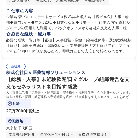
介護休暇あり
転勤なし
未経験者歓迎
時短勤務あり
経験者歓迎
退職金あり
在宅OK
賞与あり
育休あり
仕事の内容
完全週休2日制
交通費支給
長期歓迎
駅近5分以内
土日祝休み
企業名 森ビルエステートサービス株式会社 求人名 【森ビルG】人事・総
務◆賞与5ヶ月◆年休120日◆残業少なめ◆リモート可 仕事の内容 森ビル
グループの安定した環境で、バックオフィスから会社を支える人事・総務
をお任せします。 労務と総務の業務をバランスよく担当し、ゆくゆくは制
必要な経験・能力等
度改定などのコア業務にも挑戦できる、やりがいある環境です。 ■勤怠管
必要な経験・能力等 【必須】人事経験（労務・給与社保等）及び総務経験
理、給与計算、社会保険手続き、年末調整等の労務管理全般 ■入退社手続
【歓迎】経理実務経験、簿記3級以上 業界未経験の方も歓迎です。マニュ
き、社内規定の改定や人事制度改定などのコア業務 ■社内イベントの企画
アルと部内OJT体制があるため、即戦力として安心して始められます。
運営やその他総務業務全般 ※労務と総務を1：1の割合でお任せ。 入社後
【魅力・やりがい】森ビルGの安定基盤で労務から総務まで幅広く携われ
は部内のOJTを中心に、あなたの経験に合わせて不足している部分はいつ
ます。定型業務に留まらず、社内規定や人事制度の改定など会社のコア業
でも質問・相談できる環境が整っているため、安心して成長できます。 募
正社員
務に挑戦できるため、自身の成長と組織への貢献度をダイレクトに実感で
株式会社日立医薬情報ソリューションズ
集職種 【森ビルG】人事・総務◆賞与5ヶ月◆年休120日◆残業少なめ◆
きます。 残業少なめ、週1日リモート可など、ワークライフバランスを保
リモート可
ち長期活躍できる環境です。 「これまでの幅広い経験を活かし、長期的な
【総務・人事】未経験歓迎/日立グループ/組織運営を支
キャリアを築きたい」という前向きな意欲と挑戦を全力で応援します。 学
えるゼネラリストを目指す 総務
歴・資格 学歴：大学院 大学 高専 短大 専修学校 高校 語学力： 資格：日商
入社直後は労務（労務管理・給与計算・安全衛生・福利厚生等）からお任せいたします。
簿記検定1級 日商簿記検定2級 日商簿記検定3級
将来は総務・採用・教育業務へ守備範囲を広げ、組織運営を支えるゼネラリストをめざせ
ます。
月給
27万7000円以上
勤務地
東京都千代田区
業界未経験歓迎
年間休日120日以上
資格取得支援あり