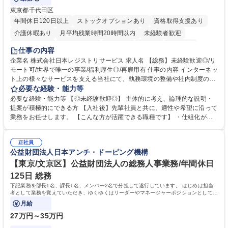
東京都千代田区
年間休日120日以上
ストックオプションあり
資格取得支援あり
介護休暇あり
月平均残業時間20時間以内
未経験者歓迎
住宅手当あり
時短勤務あり
研修あり
在宅OK
賞与あり
仕事の内容
完全週休2日制
交通費支給
駅近5分以内
土日祝休み
服装自由
企業名 株式会社日本レジストリサービス 求人名 【総務】未経験歓迎◎/リ
モート可/世界で唯一の事業/福利厚生◎/再雇用有 仕事の内容 インターネッ
ト上の様々なサービスを支える当社にて、執務環境の整備や社内制度の検
討、イベント運営などの幅広い業務を担当し、間接的に会社の生産性向上
必要な経験・能力等
や成長に貢献している部署です。 会社の全メンバーが安心して長く成果を
必要な経験・能力等 【◎未経験歓迎◎】 主体的に考え、論理的な説明・
発揮できる環境を整えるために、毎日のメンテナンスや維持管理に加え、
提案が積極的にできる方 【入社後】先輩社員と共に、適性や希望に沿って
新たな施策検討を積極的に行っていただき、会社全体を巻き込み課題解決
業務をお任せします。 【こんな方が活躍できる職種です】 ・仕組化が好
を推進。 ・オフィス運営：執務環境の整備・物品管理・社内規定整備/改
き/得意・協働の姿勢を持っている・優先順位付け、マルチタスクが得意・
善・イベント企画/運営・非常時の対応 など、本人の希望や適性によって
様々な立場で物事を考えられる・定型業務だけでなく突発的な出来事にも
幅広い業務の体得が可能で、多様なキャリアパスを描くことも可能です。
正社員
対処できる・新しいことに興味関心がある 【魅力】■自己啓発支援：資格
公益財団法人日本アンチ・ドーピング機構
募集職種 【総務】未経験歓迎◎/リモート可/世界で唯一の事業/福利厚生◎/
取得や通信教育など費用の80%（年間25万円まで）を補助 ■住宅手当：家
再雇用有
賃の50%（月額7万円まで）を補助 学歴・資格 学歴：大学院 大学 語学
【東京/文京区】公益財団法人の総務人事業務/年間休日
力： 資格：
125日 総務
下記業務を部長1名、課長1名、メンバー2名で分担して遂行しています。 はじめは担当
者として業務を覚えていただき、ゆくゆくはリーダーやマネージャーポジションとして活
躍いただくことを期待しています。
月給
27万円～35万円