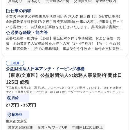
賞与あり
育休あり
完全週休2日制
交通費支給
駅近5分以内
土日祝休み
仕事の内容
企業名 全国共済神奈川県生活協同組合 求人名 横浜市【共済金支払事務】
金融保険業界経験歓迎/各種手当充実/転勤無 仕事の内容 共済事業を行って
いる当社にて、共済金支払事務をお任せいたします。共済金請求書類の受
付・内容確認・審査・データ入力のほか、加入者様や医療機関等からの問
必要な経験・能力等
い合わせ電話対応や書類発送等を担当します。 ■共済金請求書類の受付、
必要な経験・能力等 【必須】電話応対を伴う事務経験、および保険・共
内容確認、および共済金支払に関する審査・事務処理業務全般を担当 ■専
済・金融業界での実務経験をお持ちの方（2～4年程度）【尚可】生命保
用システムへのデータ入力、各種必要書類の作成・発送作業 ■加入者様や
険・損害保険・共済での勤務経験、事故受付や保険金・給付金支払業務経
医療機関等からの各種問い合わせに対する丁寧かつ迅速な電話応対 ■現場
験がある方 【求める人物像】■相手の立場に立った丁寧な対応ができる方
調査の対応および業務プロセスの改善活動 【業務内容の変更範囲】当社の
■チームワークを大切にし、素直に学べる方★外勤の保険営業から内勤事
指定する業務 募集職種 横浜市【共済金支払事務】金融保険業界経験歓迎/
正社員
務へのキャリアチェンジ希望者も大歓迎です！ 学歴・資格 学歴：大学院
公益財団法人日本アンチ・ドーピング機構
各種手当充実/転勤無
大学 高専 短大 専修学校 高校 語学力： 資格：
【東京/文京区】公益財団法人の総務人事業務/年間休日
125日 総務
下記業務を部長1名、課長1名、メンバー2名で分担して遂行しています。 はじめは担当
者として業務を覚えていただき、ゆくゆくはリーダーやマネージャーポジションとして活
躍いただくことを期待しています。
月給
27万円～35万円
勤務地
東京都文京区
業界未経験歓迎
副業・WワークOK
年間休日120日以上