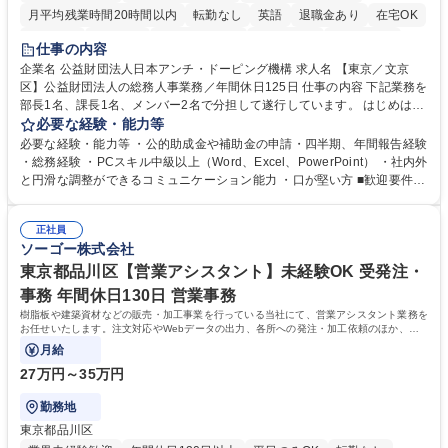
月平均残業時間20時間以内
転勤なし
英語
退職金あり
在宅OK
賞与あり
育休あり
完全週休2日制
交通費支給
土日祝休み
仕事の内容
食事補助あり
企業名 公益財団法人日本アンチ・ドーピング機構 求人名 【東京／文京
区】公益財団法人の総務人事業務／年間休日125日 仕事の内容 下記業務を
部長1名、課長1名、メンバー2名で分担して遂行しています。 はじめは担
当者として業務を覚えていただき、ゆくゆくはリーダーやマネージャーポ
必要な経験・能力等
ジションとして活躍いただくことを期待しています。 【総務・人事グルー
必要な経験・能力等 ・公的助成金や補助金の申請・四半期、年間報告経験
プの業務内容】 ・人事制度関連 ・採用活動 ・教育研修の企画、実行 ・勤
・総務経験 ・PCスキル中級以上（Word、Excel、PowerPoint） ・社内外
怠管理 ・官公庁への各種提出 ・法定の会議運営（評議員会、理事会） ・
と円滑な調整ができるコミュニケーション能力 ・口が堅い方 ■歓迎要件
コンプライアンス ・内部規程やルールの管理、整備、文書管理 ・契約関
・採用業務経験 ・英語に抵抗がない方 ・営業経験 学歴・資格 学歴：大学
連 ・衛生管理 ・防災関連・公的助成金の管理・オフィス、ファシリティ
院 大学 高専 短大 専修学校 高校 語学力： 資格：
管理 ・福利厚生関連 ・職員からの問合せ、相談対応 ・その他日常の総務
正社員
ソーゴー株式会社
業務全般 募集職種 【東京／文京区】公益財団法人の総務人事業務／年間
休日125日
東京都品川区【営業アシスタント】未経験OK 受発注・
事務 年間休日130日 営業事務
樹脂板や建築資材などの販売・加工事業を行っている当社にて、営業アシスタント業務を
お任せいたします。注文対応やWebデータの出力、各所への発注・加工依頼のほか、電
話・メール対応等の事務業務を担当します。
月給
27万円～35万円
勤務地
東京都品川区