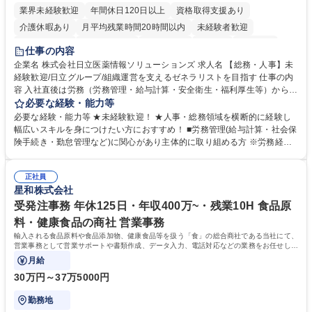
業界未経験歓迎
年間休日120日以上
資格取得支援あり
介護休暇あり
月平均残業時間20時間以内
未経験者歓迎
住宅手当あり
時短勤務あり
退職金あり
在宅OK
賞与あり
仕事の内容
育休あり
完全週休2日制
交通費支給
土日祝休み
寮・社宅あり
企業名 株式会社日立医薬情報ソリューションズ 求人名 【総務・人事】未
経験歓迎/日立グループ/組織運営を支えるゼネラリストを目指す 仕事の内
容 入社直後は労務（労務管理・給与計算・安全衛生・福利厚生等）からお
任せいたします。将来は総務・採用・教育業務へ守備範囲を広げ、組織運
必要な経験・能力等
営を支えるゼネラリストをめざせます。 ・初期業務：労働時間管理、給与
必要な経験・能力等 ★未経験歓迎！ ★人事・総務領域を横断的に経験し
計算、社会保険対応、福利厚生管理、安全衛生、健康経営推進等をお任せ
幅広いスキルを身につけたい方におすすめ！ ■労務管理(給与計算・社会保
します。ご経験に応じて、休職者管理など、幅広く経験を積んでいただき
険手続き・勤怠管理など)に関心があり主体的に取り組める方 ※労務経験
ます。 ・将来的な広がり：総務・採用・教育・税務対応・経営企画等。
者は早期にご活躍いただけます。 ■チームで仕事を推進できる方■将来は
★メンバーがマンツーマンで丁寧に教えるため、ご経験が浅くても安心！
マネジメント職として活躍したい 【尚可】■人事、労務、採用、教育業務
幅広く経験を積みたい意欲がある方に最適な環境です。 募集職種 【総
正社員
のご経験 ■労務管理（給与計算・社会保険手続き・勤怠管理など）の経験
星和株式会社
務・人事】未経験歓迎/日立グループ/組織運営を支えるゼネラリストを目
■衛生管理者の資格をお持ちの方 学歴・資格 学歴：大学院 大学 高専 短大
指す
専修学校 高校 語学力： 資格：
受発注事務 年休125日・年収400万~・残業10H 食品原
料・健康食品の商社 営業事務
輸入される食品原料や食品添加物、健康食品等を扱う「食」の総合商社である当社にて、
営業事務として営業サポートや書類作成、データ入力、電話対応などの業務をお任せしま
す。
月給
30万円～37万5000円
勤務地