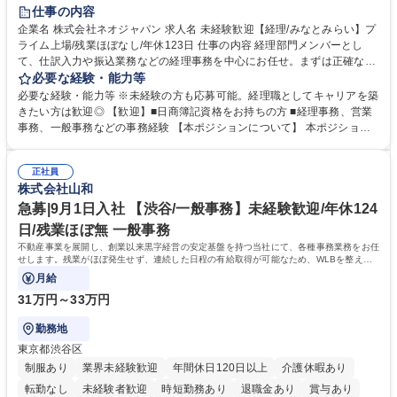
未経験者歓迎
時短勤務あり
退職金あり
在宅OK
賞与あり
仕事の内容
完全週休2日制
交通費支給
駅近5分以内
土日祝休み
服装自由
企業名 株式会社ネオジャパン 求人名 未経験歓迎【経理/みなとみらい】プ
ライム上場/残業ほぼなし/年休123日 仕事の内容 経理部門メンバーとし
寮・社宅あり
て、仕訳入力や振込業務などの経理事務を中心にお任せ。まずは正確な入
力・確認業務からスタートし、既存メンバーと一緒に業務を進めながら段
必要な経験・能力等
階的に経理知識を身につけていただきます。 【具体的には】 ■社内稟議に
必要な経験・能力等 ※未経験の方も応募可能。経理職としてキャリアを築
基づく仕訳入力 ■月末の振込業務 ■明細作成 ■伝票処理、記帳業務 ■既存
きたい方は歓迎◎ 【歓迎】■日商簿記資格をお持ちの方 ■経理事務、営業
メンバーの業務サポート 【将来的には】 ■月次決算補助 ■四半期・年次決
事務、一般事務などの事務経験 【本ポジションについて】 本ポジション
算補助 ■有価証券報告書など開示資料作成補助 ■海外子会社を含む連結決
の魅力は、プライム上場企業の経理部門で、未経験から経理キャリアをス
算補助 ※3～5年程度を目安に、徐々に決算業務へ業務範囲を広げていく
タートできる点です。まずは仕訳入力や振込業務など基礎的な業務から担
想定です。 募集職種 未経験歓迎【経理/みなとみらい】プライム上場/残業
正社員
当し、3～5年をかけて月次決算・四半期決算・開示資料作成補助などへス
株式会社山和
ほぼなし/年休123日
テップアップできます。また、残業は通常月ほぼなく、決算月でも10時間
未満のため、無理なく経理として専門性を身につけられる環境です。 学
急募|9月1日入社 【渋谷/一般事務】未経験歓迎/年休124
歴・資格 学歴：大学院 大学 高専 短大 専修学校 高校 語学力： 資格：日商
日/残業ほぼ無 一般事務
簿記検定1級 日商簿記検定2級
不動産事業を展開し、創業以来黒字経営の安定基盤を持つ当社にて、各種事務業務をお任
せします。残業がほぼ発生せず、連続した日程の有給取得が可能なため、WLBを整えた
い方にお勧めの環境です！
月給
31万円～33万円
勤務地
東京都渋谷区
制服あり
業界未経験歓迎
年間休日120日以上
介護休暇あり
転勤なし
未経験者歓迎
時短勤務あり
退職金あり
賞与あり