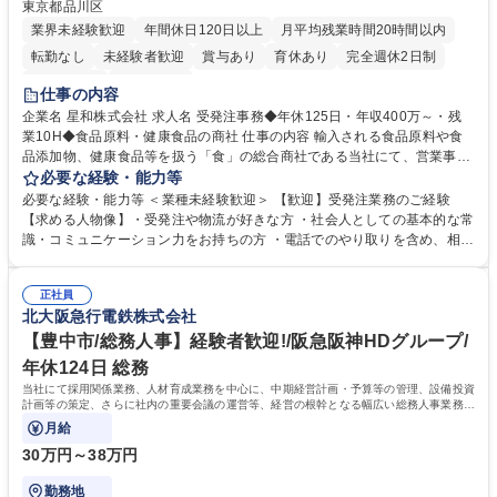
東京都品川区
業界未経験歓迎
年間休日120日以上
月平均残業時間20時間以内
転勤なし
未経験者歓迎
賞与あり
育休あり
完全週休2日制
交通費支給
土日祝休み
仕事の内容
企業名 星和株式会社 求人名 受発注事務◆年休125日・年収400万～・残
業10H◆食品原料・健康食品の商社 仕事の内容 輸入される食品原料や食
品添加物、健康食品等を扱う「食」の総合商社である当社にて、営業事務
として営業サポートや書類作成、データ入力、電話対応などの業務をお任
必要な経験・能力等
せします。 ・受注／出荷指示／売上管理／仕入管理／在庫管理／お客様や
必要な経験・能力等 ＜業種未経験歓迎＞ 【歓迎】受発注業務のご経験
倉庫と電話確認など、販売に関わる事務、営業サポートをお願いします。
【求める人物像】・受発注や物流が好きな方 ・社会人としての基本的な常
・入社後は商品について覚えることから始め、先輩社員OJTと共に業務を
識・コミュニケーション力をお持ちの方 ・電話でのやり取りを含め、相手
進めて頂きます。未経験から始めた方も多数活躍中です。 [業務内容の変
の要件を正しく理解し対応できる方 ・数量・在庫・出荷数などの数値を正
更の範囲:会社の定める業務] 募集職種 受発注事務◆年休125日・年収400
確に扱う業務に抵抗がない方 ・PCを業務で日常的に使用しており、四則
万～・残業10H◆食品原料・健康食品の商社
正社員
演算ができる方 ・業務ルールや指示を理解し、行動できる方 学歴・資格
北大阪急行電鉄株式会社
学歴：大学院 大学 短大 語学力： 資格：
【豊中市/総務人事】経験者歓迎!/阪急阪神HDグループ/
年休124日 総務
当社にて採用関係業務、人材育成業務を中心に、中期経営計画・予算等の管理、設備投資
計画等の策定、さらに社内の重要会議の運営等、経営の根幹となる幅広い総務人事業務全
般を担当していただきます。
月給
30万円～38万円
勤務地