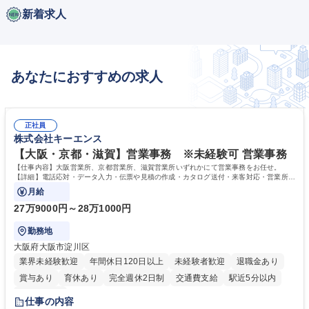
新着求人
あなたにおすすめの求人
正社員
株式会社キーエンス
【大阪・京都・滋賀】営業事務 ※未経験可 営業事務
【仕事内容】大阪営業所、京都営業所、滋賀営業所いずれかにて営業事務をお任せ。
【詳細】電話応対・データ入力・伝票や見積の作成・カタログ送付・来客対応・営業所内
で発生する事務業務や業務改善をお任せ。
月給
27万9000円～28万1000円
勤務地
大阪府大阪市淀川区
業界未経験歓迎
年間休日120日以上
未経験者歓迎
退職金あり
賞与あり
育休あり
完全週休2日制
交通費支給
駅近5分以内
土日祝休み
仕事の内容