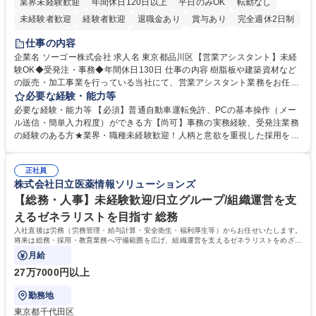
業界未経験歓迎
年間休日120日以上
平日のみOK
転勤なし
未経験者歓迎
経験者歓迎
退職金あり
賞与あり
完全週休2日制
交通費支給
駅近5分以内
土日祝休み
仕事の内容
企業名 ソーゴー株式会社 求人名 東京都品川区【営業アシスタント】未経
験OK◆受発注・事務◆年間休日130日 仕事の内容 樹脂板や建築資材など
の販売・加工事業を行っている当社にて、営業アシスタント業務をお任せ
いたします。注文対応やWebデータの出力、各所への発注・加工依頼のほ
必要な経験・能力等
か、電話・メール対応等の事務業務を担当します。 ■受注・発注業務：FA
必要な経験・能力等 【必須】普通自動車運転免許、PCの基本操作（メー
Xによる注文対応、Web発注データのプリントアウト、各仕入先・協力会
ル送信・簡単入力程度）ができる方【尚可】事務の実務経験、受発注業務
社への発注および加工依頼等 ■納品書・請求書の作成および発送手配 ■商
の経験のある方★業界・職種未経験歓迎！人柄と意欲を重視した採用を行
品手配・在庫確認・納期調整 ■電話・メールでの問い合わせ対応および付
っています。 【要件】未経験歓迎！未経験からスタートして長く勤務する
随する事務全般 ※高度なPCスキルは不要です。【業務内容の変更範囲】
社員が多数在籍しています。 【求める人物像】納期優先の業界のため状況
当社の指定する業務 募集職種 東京都品川区【営業アシスタント】未経験O
正社員
変化に臨機応変かつ柔軟に対応できる方、約束を守り正確に作業を進めら
株式会社日立医薬情報ソリューションズ
K◆受発注・事務◆年間休日130日
れる方を求めています。高度なPCスキルや関数知識は一切不要です。丁
寧な指導体制が整っているため、安心してお仕事をスタートしていただけ
【総務・人事】未経験歓迎/日立グループ/組織運営を支
ます。 学歴・資格 学歴：大学院 大学 高専 短大 専修学校 高校 語学力：
えるゼネラリストを目指す 総務
資格：
入社直後は労務（労務管理・給与計算・安全衛生・福利厚生等）からお任せいたします。
将来は総務・採用・教育業務へ守備範囲を広げ、組織運営を支えるゼネラリストをめざせ
ます。
月給
27万7000円以上
勤務地
東京都千代田区