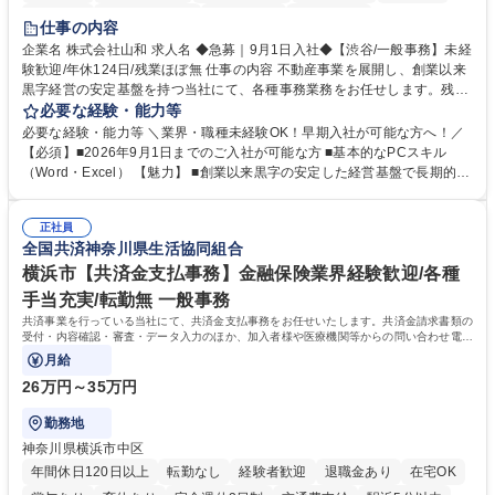
育休あり
完全週休2日制
交通費支給
土日祝休み
仕事の内容
企業名 株式会社山和 求人名 ◆急募｜9月1日入社◆【渋谷/一般事務】未経
験歓迎/年休124日/残業ほぼ無 仕事の内容 不動産事業を展開し、創業以来
黒字経営の安定基盤を持つ当社にて、各種事務業務をお任せします。残業
がほぼ発生せず、連続した日程の有給取得が可能なため、WLBを整えたい
必要な経験・能力等
方にお勧めの環境です！ 入社後はOJTを通じて丁寧に研修を行いますの
必要な経験・能力等 ＼業界・職種未経験OK！早期入社が可能な方へ！／
で、事務未経験の方でも安心して臨むことができます。 【業務詳細】■電
【必須】■2026年9月1日までのご入社が可能な方 ■基本的なPCスキル
話・来客対応 ■物件の鍵や社内の備品管理 ■データ入力や書類作成 ■契約
（Word・Excel） 【魅力】 ■創業以来黒字の安定した経営基盤で長期的に
書などのファイリング ■郵送物の仕訳・発送 など 募集職種 ◆急募｜9月1
安心して働ける環境 ■残業ほぼなしで働きやすさ抜群、プライベートとの
日入社◆【渋谷/一般事務】未経験歓迎/年休124日/残業ほぼ無
両立が可能 ■有給取得を積極的に推奨、年間10日程度の取得実績 ■1ヶ月
正社員
のOJTで業務を習得可能、未経験でもしっかりサポート 学歴・資格 学
全国共済神奈川県生活協同組合
歴：大学院 大学 高専 短大 語学力： 資格：
横浜市【共済金支払事務】金融保険業界経験歓迎/各種
手当充実/転勤無 一般事務
共済事業を行っている当社にて、共済金支払事務をお任せいたします。共済金請求書類の
受付・内容確認・審査・データ入力のほか、加入者様や医療機関等からの問い合わせ電話
対応や書類発送等を担当します。
月給
26万円～35万円
勤務地
神奈川県横浜市中区
年間休日120日以上
転勤なし
経験者歓迎
退職金あり
在宅OK