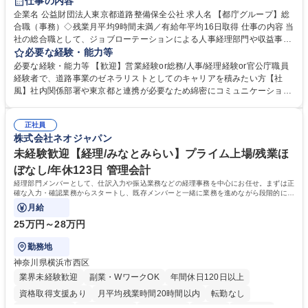
仕事の内容
駅近5分以内
資格取得手当あり
食事補助あり
企業名 公益財団法人東京都道路整備保全公社 求人名 【都庁グループ】総
合職（事務）◇残業月平均9時間未満／有給年平均16日取得 仕事の内容 当
社の総合職として、ジョブローテーションによる人事経理部門や収益事業
等のフロント部門の部署等幅広い部署での業務をお任せいたします。研修
必要な経験・能力等
制度やキャリア支援が充実しております！ ※下記業務詳細 【業務詳細】■
必要な経験・能力等 【歓迎】営業経験or総務/人事/経理経験or官公庁職員
管理部門：広報、人事、経理など当公社の運営に係る管理業務 ■収益部
経験者で、道路事業のゼネラリストとしてのキャリアを積みたい方【社
門：駐車場の新規開拓、管理運営、新宿駅西口広場の「イベントコーナ
風】社内関係部署や東京都と連携が必要なため綿密にコミュニケーション
ー」などの管理運営 ■道路部門：整備の急がれる骨格幹線道路や木造住宅
を図っています。 【業務の魅力】■幅広く携われる：総合職（事務）で
密集地域の特定整備路線の用地取得、道路に関する普及啓発事業、都内の
は、駐車場の管理運営や道路用地の取得、公益財団法人の中枢を担う管理
道路施設や道路工事現場の見学ツアー事業 ※入社後は上記いずれかの部門
正社員
部門など多岐に渡る業務を経験できます。 ■様々なプロジェクト：駐車場
株式会社ネオジャパン
へ配属。※業務内容変更の範囲：会社の定める業務 募集職種 【都庁グル
事業の他、新宿駅西口広場内に設置された照明を兼ねた広告「ブライトサ
ープ】総合職（事務）◇残業月平均9時間未満／有給年平均16日取得
イン」の管理運営を行うなど、事業収益を生み出す活動を積極的に行って
未経験歓迎【経理/みなとみらい】プライム上場/残業ほ
います。 学歴・資格 学歴：大学院 大学 高専 短大 専修学校 高校 語学力：
ぼなし/年休123日 管理会計
資格：
経理部門メンバーとして、仕訳入力や振込業務などの経理事務を中心にお任せ。まずは正
確な入力・確認業務からスタートし、既存メンバーと一緒に業務を進めながら段階的に経
理知識を身につけていただきます。
月給
25万円～28万円
勤務地
神奈川県横浜市西区
業界未経験歓迎
副業・WワークOK
年間休日120日以上
資格取得支援あり
月平均残業時間20時間以内
転勤なし