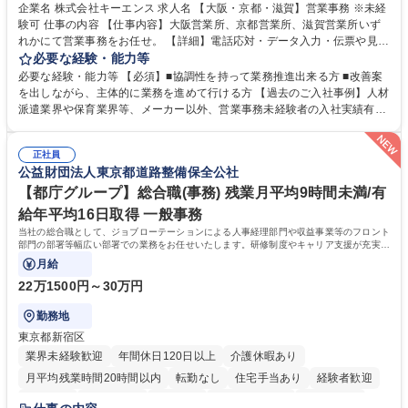
企業名 株式会社キーエンス 求人名 【大阪・京都・滋賀】営業事務 ※未経
験可 仕事の内容 【仕事内容】大阪営業所、京都営業所、滋賀営業所いず
れかにて営業事務をお任せ。 【詳細】電話応対・データ入力・伝票や見積
の作成・カタログ送付・来客対応・営業所内で発生する事務業務や業務改
必要な経験・能力等
善をお任せ。 【教育制度】ご入社後、育成担当とペアになりながらOJTに
必要な経験・能力等 【必須】■協調性を持って業務推進出来る方 ■改善案
て業務を覚えていただくことが可能です。業務システムがきちんと構築さ
を出しながら、主体的に業務を進めて行ける方 【過去のご入社事例】人材
れているため、スムーズに仕事に慣れることができる環境です。また、
派遣業界や保育業界等、メーカー以外、営業事務未経験者の入社実績有
「チームで成果を出す文化」があり、良いやり方を積極的に共有しながら
【当社の事務職について】単なる事務ではなく主体性を発揮したサポート
常に改善を目指す風土のため、安心して業務に取り組んでいただけます。
により、キーエンスの付加価値向上に貢献します。ベースの定型業務に加
募集職種 【大阪・京都・滋賀】営業事務 ※未経験可
正社員
えて、お客様や社員の状況に合わせ、能動的なサポート、改善の動きも期
公益財団法人東京都道路整備保全公社
待され。組織を支えるスペシャリストとして、チームに貢献し、結果的に
社員から頼られる存在になることができます。平均19:30の退勤以降の業
【都庁グループ】総合職(事務) 残業月平均9時間未満/有
務の持ち帰りも禁止されており、メリハリのある働き方となります。 学
給年平均16日取得 一般事務
歴・資格 学歴：大学院 大学 高専 短大 語学力： 資格：
当社の総合職として、ジョブローテーションによる人事経理部門や収益事業等のフロント
部門の部署等幅広い部署での業務をお任せいたします。研修制度やキャリア支援が充実し
ております！ ※下記業務詳細
月給
22万1500円～30万円
勤務地
東京都新宿区
業界未経験歓迎
年間休日120日以上
介護休暇あり
月平均残業時間20時間以内
転勤なし
住宅手当あり
経験者歓迎
研修あり
退職金あり
賞与あり
完全週休2日制
交通費支給