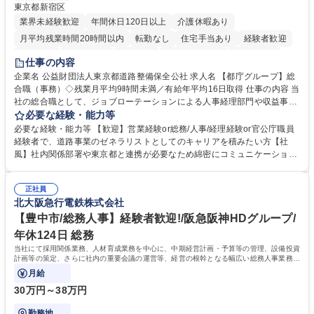
東京都新宿区
業界未経験歓迎
年間休日120日以上
介護休暇あり
月平均残業時間20時間以内
転勤なし
住宅手当あり
経験者歓迎
研修あり
退職金あり
賞与あり
完全週休2日制
交通費支給
仕事の内容
駅近5分以内
資格取得手当あり
食事補助あり
企業名 公益財団法人東京都道路整備保全公社 求人名 【都庁グループ】総
合職（事務）◇残業月平均9時間未満／有給年平均16日取得 仕事の内容 当
社の総合職として、ジョブローテーションによる人事経理部門や収益事業
等のフロント部門の部署等幅広い部署での業務をお任せいたします。研修
必要な経験・能力等
制度やキャリア支援が充実しております！ ※下記業務詳細 【業務詳細】■
必要な経験・能力等 【歓迎】営業経験or総務/人事/経理経験or官公庁職員
管理部門：広報、人事、経理など当公社の運営に係る管理業務 ■収益部
経験者で、道路事業のゼネラリストとしてのキャリアを積みたい方【社
門：駐車場の新規開拓、管理運営、新宿駅西口広場の「イベントコーナ
風】社内関係部署や東京都と連携が必要なため綿密にコミュニケーション
ー」などの管理運営 ■道路部門：整備の急がれる骨格幹線道路や木造住宅
を図っています。 【業務の魅力】■幅広く携われる：総合職（事務）で
密集地域の特定整備路線の用地取得、道路に関する普及啓発事業、都内の
は、駐車場の管理運営や道路用地の取得、公益財団法人の中枢を担う管理
道路施設や道路工事現場の見学ツアー事業 ※入社後は上記いずれかの部門
正社員
部門など多岐に渡る業務を経験できます。 ■様々なプロジェクト：駐車場
北大阪急行電鉄株式会社
へ配属。※業務内容変更の範囲：会社の定める業務 募集職種 【都庁グル
事業の他、新宿駅西口広場内に設置された照明を兼ねた広告「ブライトサ
ープ】総合職（事務）◇残業月平均9時間未満／有給年平均16日取得
イン」の管理運営を行うなど、事業収益を生み出す活動を積極的に行って
【豊中市/総務人事】経験者歓迎!/阪急阪神HDグループ/
います。 学歴・資格 学歴：大学院 大学 高専 短大 専修学校 高校 語学力：
年休124日 総務
資格：
当社にて採用関係業務、人材育成業務を中心に、中期経営計画・予算等の管理、設備投資
計画等の策定、さらに社内の重要会議の運営等、経営の根幹となる幅広い総務人事業務全
般を担当していただきます。
月給
30万円～38万円
勤務地