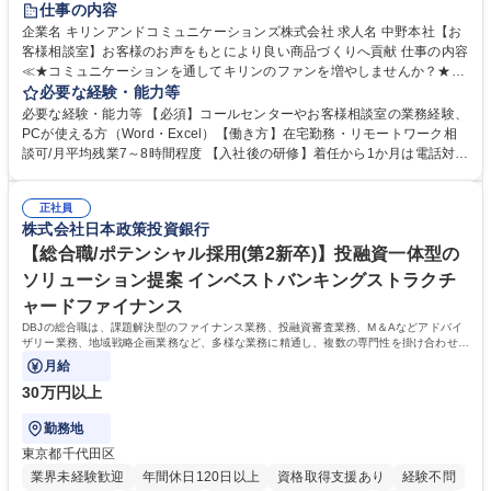
仕事の内容
企業名 キリンアンドコミュニケーションズ株式会社 求人名 中野本社【お
客様相談室】お客様のお声をもとにより良い商品づくりへ貢献 仕事の内容
≪★コミュニケーションを通してキリンのファンを増やしませんか？★≫
お客様のお声をより良い商品づくりに活かしていく上で、窓口となるお客
必要な経験・能力等
様相談室でのお仕事です。 日々お客様からいただくキリングループへのご
必要な経験・能力等 【必須】コールセンターやお客様相談室の業務経験、
意見を、企業活動に活かしています。お客様からの声に迅速かつ誠意をも
PCが使える方（Word・Excel）【働き方】在宅勤務・リモートワーク相
って対応、情報提供するとともにグループ内活動に反映しています。 【具
談可/月平均残業7～8時間程度 【入社後の研修】着任から1か月は電話対応
体的には】電話応対、メール、お手紙対応、ご指摘品調査報告書作成、有
のOJTを中心に実施し、電話対応に慣れた段階でメール・手紙のOJTを実
人チャットボット対応など。 【1日の対応件数】■電話：月間一人当たり
施する予定です。独り立ち以降もしっかりフォローする体制を整えていま
平均100件前後■メール・手紙：同上40件前後 募集職種 中野本社【お客様
正社員
すのでご安心ください。 【当社について】キリングループの広報機能を担
株式会社日本政策投資銀行
相談室】お客様のお声をもとにより良い商品づくりへ貢献
う会社として、お客様との出会いを大切にし、磨き上げたホスピタリティ
を込めてコミュニケーションをとりながら広報関連業務を行っておりま
【総合職/ポテンシャル採用(第2新卒)】投融資一体型の
す。 学歴・資格 学歴：大学院 大学 高専 短大 専修学校 高校 語学力： 資
ソリューション提案 インベストバンキングストラクチ
格：
ャードファイナンス
DBJの総合職は、課題解決型のファイナンス業務、投融資審査業務、M＆Aなどアドバイ
ザリー業務、地域戦略企画業務など、多様な業務に精通し、複数の専門性を掛け合わせて
広く社会に貢献していく職種です。
月給
30万円以上
勤務地
東京都千代田区
業界未経験歓迎
年間休日120日以上
資格取得支援あり
経験不問