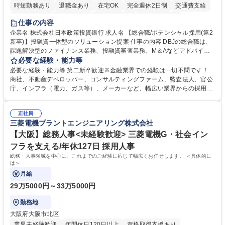
時短勤務あり
退職金あり
在宅OK
完全週休2日制
交通費支給
駅近5分以内
土日祝休み
第二新卒歓迎
寮・社宅あり
仕事の内容
食事補助あり
託児所あり
企業名 株式会社日本政策投資銀行 求人名 【総合職/ポテンシャル採用(第2
新卒)】投融資一体型のソリューション提案 仕事の内容 DBJの総合職は、
課題解決型のファイナンス業務、投融資審査業務、M＆Aなどアドバイザ
リー業務、地域戦略企画業務など、多様な業務に精通し、複数の専門性を
必要な経験・能力等
掛け合わせて広く社会に貢献していく職種です。 入社後は、横断的なロー
必要な経験・能力等 第二新卒歓迎※金融業界での経験は一切不問です！
テーションを経て適性や専門性に応じたキャリアを形成していただきま
商社、不動産デベロッパー、コンサルティングファーム、監査法人、官公
す。総合職として入社いただき、下記いずれかの部門でご活躍いただきま
庁、インフラ（電力、ガス等）、メーカーなど、幅広い業界からの採用実
す。※未経験の方に関しては、入行後3ヶ月間の金融の実務を学んでいた
績があります。 ＜求める人物像＞DBJでは、強い社会的使命感をもち、今
だく研修を準備しております。 ・法人RM業務・金融機能業務・コーポレ
後の日本のあり方を俯瞰する総合性と、金融分野のフロンティアを切り拓
ート・ナレッジ業務 ※それぞれの業務内容に関しては、別途その他労働条
正社員
く高い志を併せもった人材を求めています。ポテンシャル採用（第2新
三菱電機プラントエンジニアリング株式会社
件備考欄に記載 募集職種 【総合職/ポテンシャル採用(第2新卒)】投融資一
卒）では、金融業界での経験や知識を問いません。新たな時代を見据え
体型のソリューション提案
て、複雑化する社会課題の解決に向けて先鞭をつける役割を担いたい、と
【大阪】総務人事<未経験歓迎> 三菱電機G・社会イン
いう気概をお持ちの方を心待ちにしています。 学歴・資格 学歴：大学院
フラを支える/年休127日 採用人事
大学 語学力： 資格：
総務・人事領域を中心に、これまでのご経験に応じて幅広くお任せします。 ＜具体的に
は＞
月給
29万5000円～33万5000円
勤務地
大阪府大阪市北区
業界未経験歓迎
年間休日120日以上
資格取得支援あり