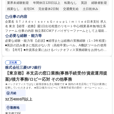
業界未経験歓迎
年間休日120日以上
転勤なし
英語
経験者歓迎
残業なし
在宅OK
完全週休2日制
交通費支給
土日祝休み
仕事の内容
企業名 ＳＴＪＡｄｖｉｓｏｒｓＧｒｏｕｐＬｉｍｉｔｅｄ日本支社 求人
名 東京【経理・総務】週1日出社程度のリモート中心/残業基本無/独立系
ファーム 仕事の内容 独立系ECMアドバイザリーファームとして上場前後
の資本市場戦略を設計する当社にて経理・総務をお任せします。基礎的な
必要な経験・能力等
バックオフィス業務からスタートし組織を支える専任担当として広く活躍
必要な経験・能力等 【必須】■経理または総務の実務経験（1～3年程度）
できる環境です。 ■日常経理、月次および年次決算サポート業務 ■本国
■英語の読み書きに抵抗がない方（高校卒業レベル。AI翻訳ツールの使用
（グローバル）との英文メール対応（AI翻訳ツール等を使用しての対応で
可）【尚可】■外資系企業におけるバックオフィス実務経験をお持ちの方
問題ございません） ■オフィス環境整備、郵便物の発送・受取等の総務業
【必須・尚可要件】簿記などの特別な資格や、TOEIC等のスコアは求めて
務全般 ■その他バックオフィス関連サポート ※ご経験に合わせて無理なく
おりません。日々の事務処理を丁寧かつ正確に行える方を歓迎します。
業務をお任せします。残業も基本的には発生せず、ご自身のペースで業務
正社員
【働き方について】現在は週4日程度の在宅勤務を実施しており、ワーク
株式会社三菱UFJ銀行
を進めやすく定着率の高い環境です。 募集職種 東京【経理・総務】週1日
ライフバランスを重視する方に最適な環境です（フルリモートも面接で相
出社程度のリモート中心/残業基本無/独立系ファーム
談可）。【求める人物像】幅広いバックオフィス業務に柔軟に対応でき、
【東京都】本支店の窓口業務(事務手続受付/資産運用提
社内外と円滑にコミュニケーションを取りながら業務を推進できる方 学
案)/後方事務/ロビー応対 その他事務
歴・資格 学歴：大学院 大学 高専 短大 専修学校 高校 語学力： 資格：
★バックオフィスではなく顧客折衝を含む職種です★ 国内の本支店等にて下記の業務に
従事していただきます。 ■窓口/後方/ロビーにて事務手続等の受付・オペレーション、お
客様対応
月給
32万4000円以上
勤務地
東京都23区