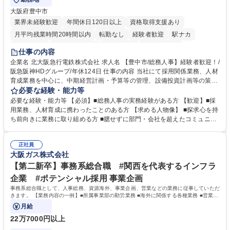
大阪府豊中市
業界未経験歓迎
年間休日120日以上
資格取得支援あり
月平均残業時間20時間以内
転勤なし
経験者歓迎
駅ナカ
退職金あり
完全週休2日制
交通費支給
駅近5分以内
仕事の内容
土日祝休み
服装自由
昼食補助あり
食事補助あり
企業名 北大阪急行電鉄株式会社 求人名 【豊中市/総務人事】経験者歓迎！/
阪急阪神HDグループ/年休124日 仕事の内容 当社にて採用関係業務、人材
育成業務を中心に、中期経営計画・予算等の管理、設備投資計画等の策
定、さらに社内の重要会議の運営等、経営の根幹となる幅広い総務人事業
必要な経験・能力等
務全般を担当していただきます。 【主な業務内容】 ■採用関係業務および
必要な経験・能力等 【必須】■総務人事の実務経験がある方 【歓迎】■採
人材育成(社員研修)業務の推進 ■中期経営計画および予算等の管理 ■設備
用業務、人材育成に携わったことのある方 【求める人物像】 ■探求心を持
投資計画等の策定 ■社内の重要会議の運営 ■その他総務人事業務全般 【入
ち前向きに業務に取り組める方 ■臆せずに部門・会社を超えたコミュニケ
社後】入社後は採用や育成をメインに担当し将来的には経営根幹に関わる
ーションの取れる方 ■自分で考えて行動のできる方 ■第二の創業期を迎え
総務人事業務全般へ幅広く従事していただきます。 募集職種 【豊中市/総
る当社で組織の次代を担うネクスト人材として長期的に成長したい方 ■周
務人事】経験者歓迎！/阪急阪神HDグループ/年休124日
正社員
囲のメンバーと協調しつつ主体性を持って能動的に業務を推進できる方 学
大阪ガス株式会社
歴・資格 学歴：大学院 大学 高専 短大 専修学校 高校 語学力： 資格：
【第二新卒】事務系総合職 #関西を代表するインフラ
企業 #ポテンシャル採用 事業企画
事務系総合職として、人事総務、資源海外、事業企画、営業などの業務に従事していただ
きます。 【業務内容の一例】■所属事業部の勤労業務 ■海外に関係する各種業務 ■営業部
門の企画スタッフ、ルート営業
月給
22万7000円以上