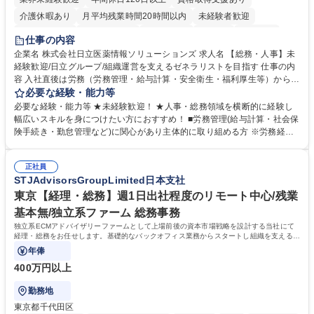
介護休暇あり
月平均残業時間20時間以内
未経験者歓迎
住宅手当あり
時短勤務あり
退職金あり
在宅OK
賞与あり
仕事の内容
育休あり
完全週休2日制
交通費支給
土日祝休み
寮・社宅あり
企業名 株式会社日立医薬情報ソリューションズ 求人名 【総務・人事】未
経験歓迎/日立グループ/組織運営を支えるゼネラリストを目指す 仕事の内
容 入社直後は労務（労務管理・給与計算・安全衛生・福利厚生等）からお
任せいたします。将来は総務・採用・教育業務へ守備範囲を広げ、組織運
必要な経験・能力等
営を支えるゼネラリストをめざせます。 ・初期業務：労働時間管理、給与
必要な経験・能力等 ★未経験歓迎！ ★人事・総務領域を横断的に経験し
計算、社会保険対応、福利厚生管理、安全衛生、健康経営推進等をお任せ
幅広いスキルを身につけたい方におすすめ！ ■労務管理(給与計算・社会保
します。ご経験に応じて、休職者管理など、幅広く経験を積んでいただき
険手続き・勤怠管理など)に関心があり主体的に取り組める方 ※労務経験
ます。 ・将来的な広がり：総務・採用・教育・税務対応・経営企画等。
者は早期にご活躍いただけます。 ■チームで仕事を推進できる方■将来は
★メンバーがマンツーマンで丁寧に教えるため、ご経験が浅くても安心！
マネジメント職として活躍したい 【尚可】■人事、労務、採用、教育業務
幅広く経験を積みたい意欲がある方に最適な環境です。 募集職種 【総
正社員
のご経験 ■労務管理（給与計算・社会保険手続き・勤怠管理など）の経験
STJAdvisorsGroupLimited日本支社
務・人事】未経験歓迎/日立グループ/組織運営を支えるゼネラリストを目
■衛生管理者の資格をお持ちの方 学歴・資格 学歴：大学院 大学 高専 短大
指す
専修学校 高校 語学力： 資格：
東京【経理・総務】週1日出社程度のリモート中心/残業
基本無/独立系ファーム 総務事務
独立系ECMアドバイザリーファームとして上場前後の資本市場戦略を設計する当社にて
経理・総務をお任せします。基礎的なバックオフィス業務からスタートし組織を支える専
任担当として広く活躍できる環境です。
年俸
400万円以上
勤務地
東京都千代田区