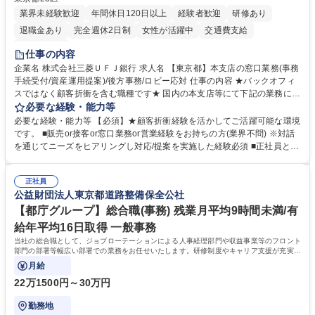
業界未経験歓迎
年間休日120日以上
経験者歓迎
研修あり
退職金あり
完全週休2日制
女性が活躍中
交通費支給
土日祝休み
仕事の内容
企業名 株式会社三菱ＵＦＪ銀行 求人名 【東京都】本支店の窓口業務(事務
手続受付/資産運用提案)/後方事務/ロビー応対 仕事の内容 ★バックオフィ
スではなく顧客折衝を含む職種です★ 国内の本支店等にて下記の業務に従
事していただきます。 ■窓口/後方/ロビーにて事務手続等の受付・オペレ
必要な経験・能力等
ーション、お客様対応 ■窓口にて、ご来店された個人のお客様に対して金
必要な経験・能力等 【必須】★顧客折衝経験を活かしてご活躍可能な環境
融商品のご提案 ■効率的な事務運用の検討・構築等 ≪業務紹介：ご応募前
です。 ■販売or接客or窓口業務or営業経験をお持ちの方(業界不問) ※対話
に必ずご覧ください≫ ※記事 https://www.mysite.bk.mufg.jp/career/circle/
を通じてニーズをヒアリングし対応/提案を実施した経験必須 ■正社員とし
article17/ ※動画 https://youtu.be/H-S7HaJqqbg 募集職種 【東京都】本支
ての就業経験1年以上 【歓迎】■金融業界での就業経験■銀行での預金為替
店の窓口業務(事務手続受付/資産運用提案)/後方事務/ロビー応対
事務経験 ■金融商品の提案・販売経験 ≪魅力≫研修やOJT環境が整ってい
正社員
るので安心して入行いただけます。 幅広いキャリアの選択肢があり、公募
公益財団法人東京都道路整備保全公社
や社内副業等を活用し、 一人ひとりが挑戦できるカルチャーが浸透してい
ます。 学歴・資格 学歴：大学院 大学 高専 短大 専修学校 高校 語学力：
【都庁グループ】総合職(事務) 残業月平均9時間未満/有
資格：
給年平均16日取得 一般事務
当社の総合職として、ジョブローテーションによる人事経理部門や収益事業等のフロント
部門の部署等幅広い部署での業務をお任せいたします。研修制度やキャリア支援が充実し
ております！ ※下記業務詳細
月給
22万1500円～30万円
勤務地