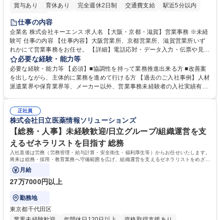
賞与あり
育休あり
完全週休2日制
交通費支給
駅近5分以内
土日祝休み
仕事の内容
企業名 株式会社キーエンス 求人名 【大阪・京都・滋賀】営業事務 ※未経
験可 仕事の内容 【仕事内容】大阪営業所、京都営業所、滋賀営業所いず
れかにて営業事務をお任せ。 【詳細】電話応対・データ入力・伝票や見積
の作成・カタログ送付・来客対応・営業所内で発生する事務業務や業務改
必要な経験・能力等
善をお任せ。 【教育制度】ご入社後、育成担当とペアになりながらOJTに
必要な経験・能力等 【必須】■協調性を持って業務推進出来る方 ■改善案
て業務を覚えていただくことが可能です。業務システムがきちんと構築さ
を出しながら、主体的に業務を進めて行ける方 【過去のご入社事例】人材
れているため、スムーズに仕事に慣れることができる環境です。また、
派遣業界や保育業界等、メーカー以外、営業事務未経験者の入社実績有
「チームで成果を出す文化」があり、良いやり方を積極的に共有しながら
【当社の事務職について】単なる事務ではなく主体性を発揮したサポート
常に改善を目指す風土のため、安心して業務に取り組んでいただけます。
により、キーエンスの付加価値向上に貢献します。ベースの定型業務に加
募集職種 【大阪・京都・滋賀】営業事務 ※未経験可
正社員
えて、お客様や社員の状況に合わせ、能動的なサポート、改善の動きも期
株式会社日立医薬情報ソリューションズ
待され。組織を支えるスペシャリストとして、チームに貢献し、結果的に
社員から頼られる存在になることができます。平均19:30の退勤以降の業
【総務・人事】未経験歓迎/日立グループ/組織運営を支
務の持ち帰りも禁止されており、メリハリのある働き方となります。 学
えるゼネラリストを目指す 総務
歴・資格 学歴：大学院 大学 高専 短大 語学力： 資格：
入社直後は労務（労務管理・給与計算・安全衛生・福利厚生等）からお任せいたします。
将来は総務・採用・教育業務へ守備範囲を広げ、組織運営を支えるゼネラリストをめざせ
ます。
月給
27万7000円以上
勤務地
東京都千代田区
業界未経験歓迎
年間休日120日以上
資格取得支援あり