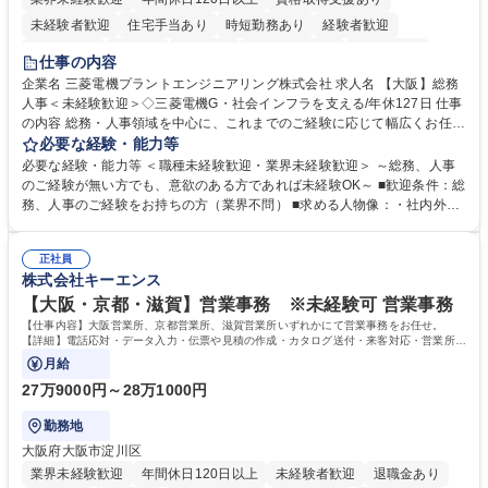
未経験者歓迎
住宅手当あり
時短勤務あり
経験者歓迎
退職金あり
在宅OK
賞与あり
完全週休2日制
交通費支給
仕事の内容
駅近5分以内
土日祝休み
服装自由
寮・社宅あり
食事補助あり
企業名 三菱電機プラントエンジニアリング株式会社 求人名 【大阪】総務
人事＜未経験歓迎＞◇三菱電機G・社会インフラを支える/年休127日 仕事
の内容 総務・人事領域を中心に、これまでのご経験に応じて幅広くお任せ
します。 ＜具体的には＞ ・総務/人事労務（給与・社保・勤怠管理など）
必要な経験・能力等
・採用・教育研修 ・福利厚生運用 など ※基本的には事務所勤務ですが、
必要な経験・能力等 ＜職種未経験歓迎・業界未経験歓迎＞ ～総務、人事
採用や教育等の業務内容により、関西圏以外への日帰り・宿泊を伴う国内
のご経験が無い方でも、意欲のある方であれば未経験OK～ ■歓迎条件：総
出張もございます。 ※担当業務を持ちつつ、お互いに助け合いながら、総
務、人事のご経験をお持ちの方（業界不問） ■求める人物像：・社内外の
務部という組織として協力しながら進める体制です。 募集職種 【大阪】
関係各部門との調整を率先して行い、業務を円滑に遂行できる協調性やコ
総務人事＜未経験歓迎＞◇三菱電機G・社会インフラを支える/年休127日
ミュニケーション能力を持っている方 ・人事総務領域に興味がありゼネラ
正社員
リスト志向をお持ちの方 学歴・資格 学歴：大学院 大学 語学力： 資格：
株式会社キーエンス
【大阪・京都・滋賀】営業事務 ※未経験可 営業事務
【仕事内容】大阪営業所、京都営業所、滋賀営業所いずれかにて営業事務をお任せ。
【詳細】電話応対・データ入力・伝票や見積の作成・カタログ送付・来客対応・営業所内
で発生する事務業務や業務改善をお任せ。
月給
27万9000円～28万1000円
勤務地
大阪府大阪市淀川区
業界未経験歓迎
年間休日120日以上
未経験者歓迎
退職金あり