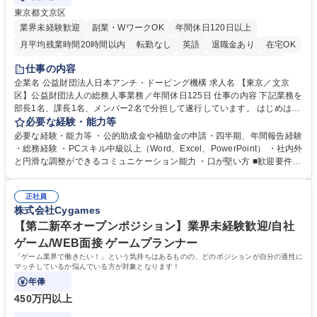
東京都文京区
業界未経験歓迎
副業・WワークOK
年間休日120日以上
月平均残業時間20時間以内
転勤なし
英語
退職金あり
在宅OK
賞与あり
育休あり
完全週休2日制
交通費支給
土日祝休み
仕事の内容
食事補助あり
企業名 公益財団法人日本アンチ・ドーピング機構 求人名 【東京／文京
区】公益財団法人の総務人事業務／年間休日125日 仕事の内容 下記業務を
部長1名、課長1名、メンバー2名で分担して遂行しています。 はじめは担
当者として業務を覚えていただき、ゆくゆくはリーダーやマネージャーポ
必要な経験・能力等
ジションとして活躍いただくことを期待しています。 【総務・人事グルー
必要な経験・能力等 ・公的助成金や補助金の申請・四半期、年間報告経験
プの業務内容】 ・人事制度関連 ・採用活動 ・教育研修の企画、実行 ・勤
・総務経験 ・PCスキル中級以上（Word、Excel、PowerPoint） ・社内外
怠管理 ・官公庁への各種提出 ・法定の会議運営（評議員会、理事会） ・
と円滑な調整ができるコミュニケーション能力 ・口が堅い方 ■歓迎要件
コンプライアンス ・内部規程やルールの管理、整備、文書管理 ・契約関
・採用業務経験 ・英語に抵抗がない方 ・営業経験 学歴・資格 学歴：大学
連 ・衛生管理 ・防災関連・公的助成金の管理・オフィス、ファシリティ
院 大学 高専 短大 専修学校 高校 語学力： 資格：
管理 ・福利厚生関連 ・職員からの問合せ、相談対応 ・その他日常の総務
正社員
株式会社Cygames
業務全般 募集職種 【東京／文京区】公益財団法人の総務人事業務／年間
休日125日
【第二新卒オープンポジション】業界未経験歓迎/自社
ゲーム/WEB面接 ゲームプランナー
「ゲーム業界で働きたい！」という気持ちはあるものの、どのポジションが自分の適性に
マッチしているか悩んでいる方が対象となります！
年俸
450万円以上