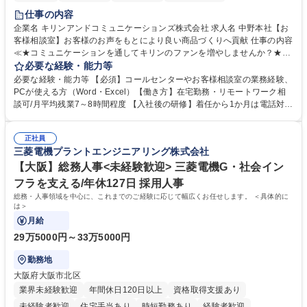
仕事の内容
企業名 キリンアンドコミュニケーションズ株式会社 求人名 中野本社【お
客様相談室】お客様のお声をもとにより良い商品づくりへ貢献 仕事の内容
≪★コミュニケーションを通してキリンのファンを増やしませんか？★≫
お客様のお声をより良い商品づくりに活かしていく上で、窓口となるお客
必要な経験・能力等
様相談室でのお仕事です。 日々お客様からいただくキリングループへのご
必要な経験・能力等 【必須】コールセンターやお客様相談室の業務経験、
意見を、企業活動に活かしています。お客様からの声に迅速かつ誠意をも
PCが使える方（Word・Excel）【働き方】在宅勤務・リモートワーク相
って対応、情報提供するとともにグループ内活動に反映しています。 【具
談可/月平均残業7～8時間程度 【入社後の研修】着任から1か月は電話対応
体的には】電話応対、メール、お手紙対応、ご指摘品調査報告書作成、有
のOJTを中心に実施し、電話対応に慣れた段階でメール・手紙のOJTを実
人チャットボット対応など。 【1日の対応件数】■電話：月間一人当たり
施する予定です。独り立ち以降もしっかりフォローする体制を整えていま
平均100件前後■メール・手紙：同上40件前後 募集職種 中野本社【お客様
正社員
すのでご安心ください。 【当社について】キリングループの広報機能を担
三菱電機プラントエンジニアリング株式会社
相談室】お客様のお声をもとにより良い商品づくりへ貢献
う会社として、お客様との出会いを大切にし、磨き上げたホスピタリティ
を込めてコミュニケーションをとりながら広報関連業務を行っておりま
【大阪】総務人事<未経験歓迎> 三菱電機G・社会イン
す。 学歴・資格 学歴：大学院 大学 高専 短大 専修学校 高校 語学力： 資
フラを支える/年休127日 採用人事
格：
総務・人事領域を中心に、これまでのご経験に応じて幅広くお任せします。 ＜具体的に
は＞
月給
29万5000円～33万5000円
勤務地
大阪府大阪市北区
業界未経験歓迎
年間休日120日以上
資格取得支援あり
未経験者歓迎
住宅手当あり
時短勤務あり
経験者歓迎