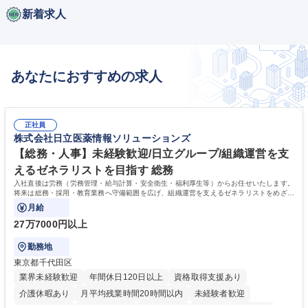
新着求人
あなたにおすすめの求人
正社員
株式会社日立医薬情報ソリューションズ
【総務・人事】未経験歓迎/日立グループ/組織運営を支
えるゼネラリストを目指す 総務
入社直後は労務（労務管理・給与計算・安全衛生・福利厚生等）からお任せいたします。
将来は総務・採用・教育業務へ守備範囲を広げ、組織運営を支えるゼネラリストをめざせ
ます。
月給
27万7000円以上
勤務地
東京都千代田区
業界未経験歓迎
年間休日120日以上
資格取得支援あり
介護休暇あり
月平均残業時間20時間以内
未経験者歓迎