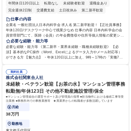
年間休日120日以上
転勤なし
未経験者歓迎
退職金あり
完全週休2日制
交通費支給
土日祝休み
第二新卒歓迎
仕事の内容
企業名 一般社団法人日本内科学会 求人名 第二新卒歓迎！【正社員事務】
年休120日/デスクワーク中心で残業少なめ 仕事の内容 日本内科学会の会
員管理部門にて、医師（会員）の年会費徴収や住所等個人情報の変更シス
テム入力、電話・FAX対応をお任せします。将来的には、各種委員会の運
必要な経験・能力等
営事務局業務などにも幅広く携わっていただきます。 【会員管理・データ
必要な経験・能力等 《第二新卒・業界未経験・職種未経験歓迎》 【必
入力業務】 ・医師（会員）の住所変更、個人情報のシステム登録・更新
須】基本的なPC操作（Word、Excelによるデータ入力やメール対応等）
・年会費の徴収管理や入金データの照合確認 【問い合わせ対応】 ・会員
ができる方 【魅力点】 ・年休120日以上に加え、9時～17時の「実働7時
（医師）からの電話、FAX、ネット申請に伴う相談受付 ・複雑な案件のへ
間勤務」で残業も少なくワークライフバランスは抜群です。 【将来的な業
のエスカレーション・連携対応 募集職種 第二新卒歓迎！【正社員事務】
務（各種委員会運営）】 ・学会内における各種委員会のスケジュール調
年休120日/デスクワーク中心で残業少なめ
契約社員
整、資料作成、当日の運営サポート 学歴・資格 学歴：大学院 大学 語学
株式会社関東合人社
力： 資格：
未経験・ベテラン歓迎【お茶の水】マンション管理事務
転勤無/年休123日 その他不動産施設管理/保全
■マンション管理組合の運営サポート及び管理員の指導 ■担当物件における修繕工事等受
注業務 ■事務所内での事務業務等 ★異業界からの転職者が多数活躍しています
月給
38万円
勤務地
東京都千代田区