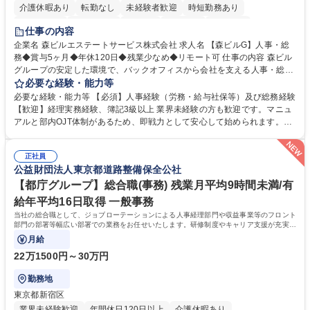
介護休暇あり
転勤なし
未経験者歓迎
時短勤務あり
経験者歓迎
退職金あり
在宅OK
賞与あり
育休あり
仕事の内容
完全週休2日制
交通費支給
長期歓迎
駅近5分以内
土日祝休み
企業名 森ビルエステートサービス株式会社 求人名 【森ビルG】人事・総
務◆賞与5ヶ月◆年休120日◆残業少なめ◆リモート可 仕事の内容 森ビル
グループの安定した環境で、バックオフィスから会社を支える人事・総務
をお任せします。 労務と総務の業務をバランスよく担当し、ゆくゆくは制
必要な経験・能力等
度改定などのコア業務にも挑戦できる、やりがいある環境です。 ■勤怠管
必要な経験・能力等 【必須】人事経験（労務・給与社保等）及び総務経験
理、給与計算、社会保険手続き、年末調整等の労務管理全般 ■入退社手続
【歓迎】経理実務経験、簿記3級以上 業界未経験の方も歓迎です。マニュ
き、社内規定の改定や人事制度改定などのコア業務 ■社内イベントの企画
アルと部内OJT体制があるため、即戦力として安心して始められます。
運営やその他総務業務全般 ※労務と総務を1：1の割合でお任せ。 入社後
【魅力・やりがい】森ビルGの安定基盤で労務から総務まで幅広く携われ
は部内のOJTを中心に、あなたの経験に合わせて不足している部分はいつ
ます。定型業務に留まらず、社内規定や人事制度の改定など会社のコア業
でも質問・相談できる環境が整っているため、安心して成長できます。 募
正社員
務に挑戦できるため、自身の成長と組織への貢献度をダイレクトに実感で
公益財団法人東京都道路整備保全公社
集職種 【森ビルG】人事・総務◆賞与5ヶ月◆年休120日◆残業少なめ◆
きます。 残業少なめ、週1日リモート可など、ワークライフバランスを保
リモート可
ち長期活躍できる環境です。 「これまでの幅広い経験を活かし、長期的な
【都庁グループ】総合職(事務) 残業月平均9時間未満/有
キャリアを築きたい」という前向きな意欲と挑戦を全力で応援します。 学
給年平均16日取得 一般事務
歴・資格 学歴：大学院 大学 高専 短大 専修学校 高校 語学力： 資格：日商
当社の総合職として、ジョブローテーションによる人事経理部門や収益事業等のフロント
簿記検定1級 日商簿記検定2級 日商簿記検定3級
部門の部署等幅広い部署での業務をお任せいたします。研修制度やキャリア支援が充実し
ております！ ※下記業務詳細
月給
22万1500円～30万円
勤務地
東京都新宿区
業界未経験歓迎
年間休日120日以上
介護休暇あり