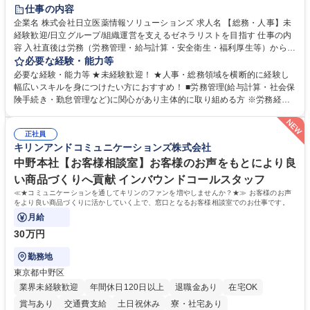
住宅手当あり
時短勤務あり
退職金あり
在宅OK
賞与あり
仕事の内容
育休あり
完全週休2日制
交通費支給
土日祝休み
寮・社宅あり
企業名 株式会社日立医薬情報ソリューションズ 求人名 【総務・人事】未
経験歓迎/日立グループ/組織運営を支えるゼネラリストを目指す 仕事の内
容 入社直後は労務（労務管理・給与計算・安全衛生・福利厚生等）からお
任せいたします。将来は総務・採用・教育業務へ守備範囲を広げ、組織運
必要な経験・能力等
営を支えるゼネラリストをめざせます。 ・初期業務：労働時間管理、給与
必要な経験・能力等 ★未経験歓迎！ ★人事・総務領域を横断的に経験し
計算、社会保険対応、福利厚生管理、安全衛生、健康経営推進等をお任せ
幅広いスキルを身につけたい方におすすめ！ ■労務管理(給与計算・社会保
します。ご経験に応じて、休職者管理など、幅広く経験を積んでいただき
険手続き・勤怠管理など)に関心があり主体的に取り組める方 ※労務経験
ます。 ・将来的な広がり：総務・採用・教育・税務対応・経営企画等。
者は早期にご活躍いただけます。 ■チームで仕事を推進できる方■将来は
★メンバーがマンツーマンで丁寧に教えるため、ご経験が浅くても安心！
マネジメント職として活躍したい 【尚可】■人事、労務、採用、教育業務
幅広く経験を積みたい意欲がある方に最適な環境です。 募集職種 【総
正社員
のご経験 ■労務管理（給与計算・社会保険手続き・勤怠管理など）の経験
キリンアンドコミュニケーションズ株式会社
務・人事】未経験歓迎/日立グループ/組織運営を支えるゼネラリストを目
■衛生管理者の資格をお持ちの方 学歴・資格 学歴：大学院 大学 高専 短大
指す
専修学校 高校 語学力： 資格：
中野本社【お客様相談室】お客様のお声をもとにより良
い商品づくりへ貢献 インバウンドコールスタッフ
≪★コミュニケーションを通してキリンのファンを増やしませんか？★≫ お客様のお声
をより良い商品づくりに活かしていく上で、窓口となるお客様相談室でのお仕事です。
月給
30万円
勤務地
東京都中野区
業界未経験歓迎
年間休日120日以上
退職金あり
在宅OK
賞与あり
交通費支給
土日祝休み
寮・社宅あり