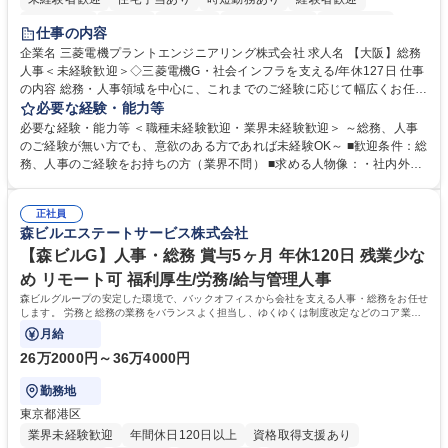
退職金あり
在宅OK
賞与あり
完全週休2日制
交通費支給
仕事の内容
駅近5分以内
土日祝休み
服装自由
寮・社宅あり
食事補助あり
企業名 三菱電機プラントエンジニアリング株式会社 求人名 【大阪】総務
人事＜未経験歓迎＞◇三菱電機G・社会インフラを支える/年休127日 仕事
の内容 総務・人事領域を中心に、これまでのご経験に応じて幅広くお任せ
します。 ＜具体的には＞ ・総務/人事労務（給与・社保・勤怠管理など）
必要な経験・能力等
・採用・教育研修 ・福利厚生運用 など ※基本的には事務所勤務ですが、
必要な経験・能力等 ＜職種未経験歓迎・業界未経験歓迎＞ ～総務、人事
採用や教育等の業務内容により、関西圏以外への日帰り・宿泊を伴う国内
のご経験が無い方でも、意欲のある方であれば未経験OK～ ■歓迎条件：総
出張もございます。 ※担当業務を持ちつつ、お互いに助け合いながら、総
務、人事のご経験をお持ちの方（業界不問） ■求める人物像：・社内外の
務部という組織として協力しながら進める体制です。 募集職種 【大阪】
関係各部門との調整を率先して行い、業務を円滑に遂行できる協調性やコ
総務人事＜未経験歓迎＞◇三菱電機G・社会インフラを支える/年休127日
ミュニケーション能力を持っている方 ・人事総務領域に興味がありゼネラ
正社員
リスト志向をお持ちの方 学歴・資格 学歴：大学院 大学 語学力： 資格：
森ビルエステートサービス株式会社
【森ビルG】人事・総務 賞与5ヶ月 年休120日 残業少な
め リモート可 福利厚生/労務/給与管理人事
森ビルグループの安定した環境で、バックオフィスから会社を支える人事・総務をお任せ
します。 労務と総務の業務をバランスよく担当し、ゆくゆくは制度改定などのコア業務
にも挑戦できる、やりがいある環境です。
月給
26万2000円～36万4000円
勤務地
東京都港区
業界未経験歓迎
年間休日120日以上
資格取得支援あり