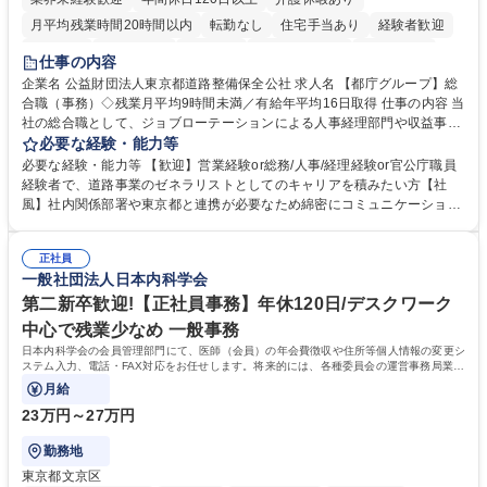
月平均残業時間20時間以内
転勤なし
住宅手当あり
経験者歓迎
研修あり
退職金あり
賞与あり
完全週休2日制
交通費支給
仕事の内容
駅近5分以内
資格取得手当あり
食事補助あり
企業名 公益財団法人東京都道路整備保全公社 求人名 【都庁グループ】総
合職（事務）◇残業月平均9時間未満／有給年平均16日取得 仕事の内容 当
社の総合職として、ジョブローテーションによる人事経理部門や収益事業
等のフロント部門の部署等幅広い部署での業務をお任せいたします。研修
必要な経験・能力等
制度やキャリア支援が充実しております！ ※下記業務詳細 【業務詳細】■
必要な経験・能力等 【歓迎】営業経験or総務/人事/経理経験or官公庁職員
管理部門：広報、人事、経理など当公社の運営に係る管理業務 ■収益部
経験者で、道路事業のゼネラリストとしてのキャリアを積みたい方【社
門：駐車場の新規開拓、管理運営、新宿駅西口広場の「イベントコーナ
風】社内関係部署や東京都と連携が必要なため綿密にコミュニケーション
ー」などの管理運営 ■道路部門：整備の急がれる骨格幹線道路や木造住宅
を図っています。 【業務の魅力】■幅広く携われる：総合職（事務）で
密集地域の特定整備路線の用地取得、道路に関する普及啓発事業、都内の
は、駐車場の管理運営や道路用地の取得、公益財団法人の中枢を担う管理
道路施設や道路工事現場の見学ツアー事業 ※入社後は上記いずれかの部門
正社員
部門など多岐に渡る業務を経験できます。 ■様々なプロジェクト：駐車場
一般社団法人日本内科学会
へ配属。※業務内容変更の範囲：会社の定める業務 募集職種 【都庁グル
事業の他、新宿駅西口広場内に設置された照明を兼ねた広告「ブライトサ
ープ】総合職（事務）◇残業月平均9時間未満／有給年平均16日取得
イン」の管理運営を行うなど、事業収益を生み出す活動を積極的に行って
第二新卒歓迎!【正社員事務】年休120日/デスクワーク
います。 学歴・資格 学歴：大学院 大学 高専 短大 専修学校 高校 語学力：
中心で残業少なめ 一般事務
資格：
日本内科学会の会員管理部門にて、医師（会員）の年会費徴収や住所等個人情報の変更シ
ステム入力、電話・FAX対応をお任せします。将来的には、各種委員会の運営事務局業務
などにも幅広く携わっていただきます。
月給
23万円～27万円
勤務地
東京都文京区