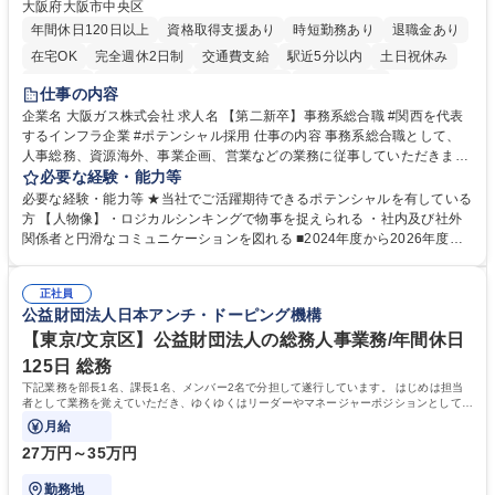
大阪府大阪市中央区
年間休日120日以上
資格取得支援あり
時短勤務あり
退職金あり
在宅OK
完全週休2日制
交通費支給
駅近5分以内
土日祝休み
服装自由
第二新卒歓迎
寮・社宅あり
食事補助あり
仕事の内容
企業名 大阪ガス株式会社 求人名 【第二新卒】事務系総合職 #関西を代表
するインフラ企業 #ポテンシャル採用 仕事の内容 事務系総合職として、
人事総務、資源海外、事業企画、営業などの業務に従事していただきま
す。 【業務内容の一例】■所属事業部の勤労業務 ■海外に関係する各種業
必要な経験・能力等
務 ■営業部門の企画スタッフ、ルート営業 【キャリアパス】入社後の配属
必要な経験・能力等 ★当社でご活躍期待できるポテンシャルを有している
ポジションで一定期間ご活躍頂いた後、本人の適性及び将来のキャリアを
方 【人物像】・ロジカルシンキングで物事を捉えられる ・社内及び社外
鑑みてジョブローテーションを行います。 【育成】OJTでの現場育成や研
関係者と円滑なコミュニケーションを図れる ■2024年度から2026年度ま
修カリキュラムを通じて、Daigasグループの業務で必要となる知識につい
での3ヵ年を対象とする「Daigasグループ中期経営計画2026」を策定しま
て学んでいただきます。 募集職種 【第二新卒】事務系総合職 #関西を代
した。https://www.osakagas.co.jp/company/press/pr2024/1777576_564
表するインフラ企業 #ポテンシャル採用
正社員
72.html ■エネルギーセキュリティの不安定化や気候変動による自然災害の
公益財団法人日本アンチ・ドーピング機構
甚大化など、これまで以上に社会課題解決の重要性が高まっています。
「未来の日常」の創造に向けて持続可能な社会の実現に貢献してまいりま
【東京/文京区】公益財団法人の総務人事業務/年間休日
す。 学歴・資格 学歴：大学院 大学 語学力： 資格：
125日 総務
下記業務を部長1名、課長1名、メンバー2名で分担して遂行しています。 はじめは担当
者として業務を覚えていただき、ゆくゆくはリーダーやマネージャーポジションとして活
躍いただくことを期待しています。
月給
27万円～35万円
勤務地