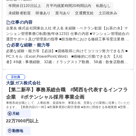
年間休日120日以上
月平均残業時間20時間以内
転勤なし
未経験者歓迎
研修あり
賞与あり
交通費支給
土日祝休み
仕事の内容
企業名 株式会社関東合人社 求人名 未経験・ベテラン歓迎【お茶の水】マ
ンション管理事務◎転勤無/年休123日 仕事の内容 ■マンション管理組合の
運営サポート及び管理員の指導 ■担当物件における修繕工事等受注業務 ■
事務所内での事務業務等 ★異業界からの転職者が多数活躍しています
必要な経験・能力等
【年収補足】532万円 ＋別途インセンティヴで平均約100万円/年（昨年度
必要な経験・能力等 【必須】■資格取得に向けてコツコツ努力できる方 ■
実績） ＋管理業務主任者資格手当50,000円/月 ★親会社である株式会社合
PCスキル（Excel,PowerPoint,Word） ■積極的に行動できる方 【入社
人社計画研究所社のグループ会社として、質の高いサービスと適性価格を
者】49歳：事務経験、32歳：ドラッグストア勤務、 58歳：飲食店勤務
武器に約20年受託戸数増加中です。https://www.gojin.co.jp/abt/abt_3.html
等：中途採用の9割が未経験者！ 【資格取得支援】■メンター制度■社内模
募集職種 未経験・ベテラン歓迎【お茶の水】マンション管理事務◎転勤
試や研修制度など充実！ ＊未資格者の8割以上が入社2年以内に資格を取
無/年休123日
正社員
得出来ております！ 【魅力】■フレックス制度、未経験からでも下限年収
大阪ガス株式会社
を一律支給！ ■管理業務主任者資格取得後には50,000円/月の手当あり！
学歴・資格 学歴：大学院 大学 高専 短大 専修学校 高校 語学力： 資格：第
【第二新卒】事務系総合職 #関西を代表するインフラ
一種運転免許普通自動車
企業 #ポテンシャル採用 事業企画
事務系総合職として、人事総務、資源海外、事業企画、営業などの業務に従事していただ
きます。 【業務内容の一例】■所属事業部の勤労業務 ■海外に関係する各種業務 ■営業部
門の企画スタッフ、ルート営業
月給
22万7000円以上
勤務地