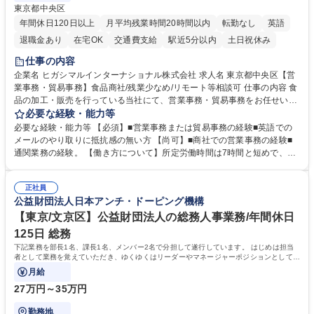
東京都中央区
年間休日120日以上
月平均残業時間20時間以内
転勤なし
英語
退職金あり
在宅OK
交通費支給
駅近5分以内
土日祝休み
仕事の内容
企業名 ヒガシマルインターナショナル株式会社 求人名 東京都中央区【営
業事務・貿易事務】食品商社/残業少なめ/リモート等相談可 仕事の内容 食
品の加工・販売を行っている当社にて、営業事務・貿易事務をお任せいた
します。営業社員のサポートポジションとして、受発注から海外工場との
必要な経験・能力等
調整まで幅広く対応し、当社事業の根幹を支えていただきます。 ■受発注
必要な経験・能力等 【必須】■営業事務または貿易事務の経験■英語での
業務、請求書発行 ■海外工場とのスケジュール調整 ■在庫管理 ■輸入書類
メールのやり取りに抵抗感の無い方 【尚可】■商社での営業事務の経験■
の確認・作成 ■配送手配 ■通関業者を通して行う輸出入業全般 ■倉庫との
通関業務の経験。 【働き方について】所定労働時間は7時間と短めで、残
倉入れ調整等 ※ゼネラリストとしてのキャリアアップを目指すことが可能
業も月平均20時間以下です。時差出勤制度や週1日のリモート勤務も相談
です。単に商品を販売するだけでなく原料の仕入れから販売までをトータ
可能で、ワークライフバランスを保ち長期就業しやすい環境です。 【当社
ルプロデュースしているため、商品に関わる全ての業務をサポート頂きま
正社員
の強み】1991年の設立以来、外食産業を中心としたお客様の多様なニー
公益財団法人日本アンチ・ドーピング機構
す。 募集職種 東京都中央区【営業事務・貿易事務】食品商社/残業少なめ/
ズに沿った冷凍水産物等の生産・輸入・販売を一貫して手掛けています。
リモート等相談可
自社工場と海外拠点の強固な連携によるワンストップサービスが最大の強
【東京/文京区】公益財団法人の総務人事業務/年間休日
みです。 学歴・資格 学歴：大学院 大学 語学力：英語 資格：
125日 総務
下記業務を部長1名、課長1名、メンバー2名で分担して遂行しています。 はじめは担当
者として業務を覚えていただき、ゆくゆくはリーダーやマネージャーポジションとして活
躍いただくことを期待しています。
月給
27万円～35万円
勤務地