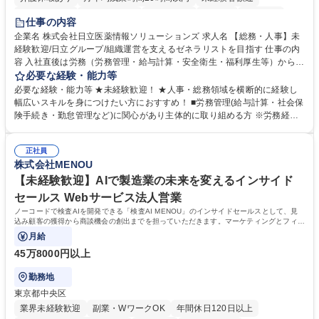
住宅手当あり
時短勤務あり
退職金あり
在宅OK
賞与あり
仕事の内容
育休あり
完全週休2日制
交通費支給
土日祝休み
寮・社宅あり
企業名 株式会社日立医薬情報ソリューションズ 求人名 【総務・人事】未
経験歓迎/日立グループ/組織運営を支えるゼネラリストを目指す 仕事の内
容 入社直後は労務（労務管理・給与計算・安全衛生・福利厚生等）からお
任せいたします。将来は総務・採用・教育業務へ守備範囲を広げ、組織運
必要な経験・能力等
営を支えるゼネラリストをめざせます。 ・初期業務：労働時間管理、給与
必要な経験・能力等 ★未経験歓迎！ ★人事・総務領域を横断的に経験し
計算、社会保険対応、福利厚生管理、安全衛生、健康経営推進等をお任せ
幅広いスキルを身につけたい方におすすめ！ ■労務管理(給与計算・社会保
します。ご経験に応じて、休職者管理など、幅広く経験を積んでいただき
険手続き・勤怠管理など)に関心があり主体的に取り組める方 ※労務経験
ます。 ・将来的な広がり：総務・採用・教育・税務対応・経営企画等。
者は早期にご活躍いただけます。 ■チームで仕事を推進できる方■将来は
★メンバーがマンツーマンで丁寧に教えるため、ご経験が浅くても安心！
マネジメント職として活躍したい 【尚可】■人事、労務、採用、教育業務
幅広く経験を積みたい意欲がある方に最適な環境です。 募集職種 【総
正社員
のご経験 ■労務管理（給与計算・社会保険手続き・勤怠管理など）の経験
株式会社MENOU
務・人事】未経験歓迎/日立グループ/組織運営を支えるゼネラリストを目
■衛生管理者の資格をお持ちの方 学歴・資格 学歴：大学院 大学 高専 短大
指す
専修学校 高校 語学力： 資格：
【未経験歓迎】AIで製造業の未来を変えるインサイド
セールス Webサービス法人営業
ノーコードで検査AIを開発できる「検査AI MENOU」のインサイドセールスとして、見
込み顧客の獲得から商談機会の創出までを担っていただきます。マーケティングとフィー
ルドセールスをつなぐ役割として、
月給
45万8000円以上
勤務地
東京都中央区
業界未経験歓迎
副業・WワークOK
年間休日120日以上