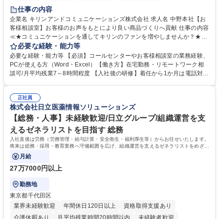
仕事の内容
企業名 キリンアンドコミュニケーションズ株式会社 求人名 中野本社【お
客様相談室】お客様のお声をもとにより良い商品づくりへ貢献 仕事の内容
≪★コミュニケーションを通してキリンのファンを増やしませんか？★≫
お客様のお声をより良い商品づくりに活かしていく上で、窓口となるお客
必要な経験・能力等
様相談室でのお仕事です。 日々お客様からいただくキリングループへのご
必要な経験・能力等 【必須】コールセンターやお客様相談室の業務経験、
意見を、企業活動に活かしています。お客様からの声に迅速かつ誠意をも
PCが使える方（Word・Excel）【働き方】在宅勤務・リモートワーク相
って対応、情報提供するとともにグループ内活動に反映しています。 【具
談可/月平均残業7～8時間程度 【入社後の研修】着任から1か月は電話対応
体的には】電話応対、メール、お手紙対応、ご指摘品調査報告書作成、有
のOJTを中心に実施し、電話対応に慣れた段階でメール・手紙のOJTを実
人チャットボット対応など。 【1日の対応件数】■電話：月間一人当たり
施する予定です。独り立ち以降もしっかりフォローする体制を整えていま
平均100件前後■メール・手紙：同上40件前後 募集職種 中野本社【お客様
正社員
すのでご安心ください。 【当社について】キリングループの広報機能を担
株式会社日立医薬情報ソリューションズ
相談室】お客様のお声をもとにより良い商品づくりへ貢献
う会社として、お客様との出会いを大切にし、磨き上げたホスピタリティ
を込めてコミュニケーションをとりながら広報関連業務を行っておりま
【総務・人事】未経験歓迎/日立グループ/組織運営を支
す。 学歴・資格 学歴：大学院 大学 高専 短大 専修学校 高校 語学力： 資
えるゼネラリストを目指す 総務
格：
入社直後は労務（労務管理・給与計算・安全衛生・福利厚生等）からお任せいたします。
将来は総務・採用・教育業務へ守備範囲を広げ、組織運営を支えるゼネラリストをめざせ
ます。
月給
27万7000円以上
勤務地
東京都千代田区
業界未経験歓迎
年間休日120日以上
資格取得支援あり
介護休暇あり
月平均残業時間20時間以内
未経験者歓迎