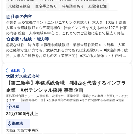
未経験者歓迎
住宅手当あり
時短勤務あり
経験者歓迎
退職金あり
在宅OK
賞与あり
完全週休2日制
交通費支給
仕事の内容
駅近5分以内
土日祝休み
服装自由
寮・社宅あり
食事補助あり
企業名 三菱電機プラントエンジニアリング株式会社 求人名 【大阪】総務
人事＜未経験歓迎＞◇三菱電機G・社会インフラを支える/年休127日 仕事
の内容 総務・人事領域を中心に、これまでのご経験に応じて幅広くお任せ
します。 ＜具体的には＞ ・総務/人事労務（給与・社保・勤怠管理など）
必要な経験・能力等
・採用・教育研修 ・福利厚生運用 など ※基本的には事務所勤務ですが、
必要な経験・能力等 ＜職種未経験歓迎・業界未経験歓迎＞ ～総務、人事
採用や教育等の業務内容により、関西圏以外への日帰り・宿泊を伴う国内
のご経験が無い方でも、意欲のある方であれば未経験OK～ ■歓迎条件：総
出張もございます。 ※担当業務を持ちつつ、お互いに助け合いながら、総
務、人事のご経験をお持ちの方（業界不問） ■求める人物像：・社内外の
務部という組織として協力しながら進める体制です。 募集職種 【大阪】
関係各部門との調整を率先して行い、業務を円滑に遂行できる協調性やコ
総務人事＜未経験歓迎＞◇三菱電機G・社会インフラを支える/年休127日
ミュニケーション能力を持っている方 ・人事総務領域に興味がありゼネラ
正社員
リスト志向をお持ちの方 学歴・資格 学歴：大学院 大学 語学力： 資格：
大阪ガス株式会社
【第二新卒】事務系総合職 #関西を代表するインフラ
企業 #ポテンシャル採用 事業企画
事務系総合職として、人事総務、資源海外、事業企画、営業などの業務に従事していただ
きます。 【業務内容の一例】■所属事業部の勤労業務 ■海外に関係する各種業務 ■営業部
門の企画スタッフ、ルート営業
月給
22万7000円以上
勤務地
大阪府大阪市中央区