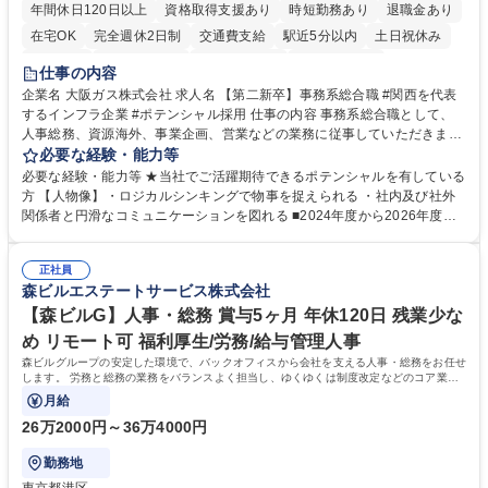
年間休日120日以上
資格取得支援あり
時短勤務あり
退職金あり
在宅OK
完全週休2日制
交通費支給
駅近5分以内
土日祝休み
服装自由
第二新卒歓迎
寮・社宅あり
食事補助あり
仕事の内容
企業名 大阪ガス株式会社 求人名 【第二新卒】事務系総合職 #関西を代表
するインフラ企業 #ポテンシャル採用 仕事の内容 事務系総合職として、
人事総務、資源海外、事業企画、営業などの業務に従事していただきま
す。 【業務内容の一例】■所属事業部の勤労業務 ■海外に関係する各種業
必要な経験・能力等
務 ■営業部門の企画スタッフ、ルート営業 【キャリアパス】入社後の配属
必要な経験・能力等 ★当社でご活躍期待できるポテンシャルを有している
ポジションで一定期間ご活躍頂いた後、本人の適性及び将来のキャリアを
方 【人物像】・ロジカルシンキングで物事を捉えられる ・社内及び社外
鑑みてジョブローテーションを行います。 【育成】OJTでの現場育成や研
関係者と円滑なコミュニケーションを図れる ■2024年度から2026年度ま
修カリキュラムを通じて、Daigasグループの業務で必要となる知識につい
での3ヵ年を対象とする「Daigasグループ中期経営計画2026」を策定しま
て学んでいただきます。 募集職種 【第二新卒】事務系総合職 #関西を代
した。https://www.osakagas.co.jp/company/press/pr2024/1777576_564
表するインフラ企業 #ポテンシャル採用
正社員
72.html ■エネルギーセキュリティの不安定化や気候変動による自然災害の
森ビルエステートサービス株式会社
甚大化など、これまで以上に社会課題解決の重要性が高まっています。
「未来の日常」の創造に向けて持続可能な社会の実現に貢献してまいりま
【森ビルG】人事・総務 賞与5ヶ月 年休120日 残業少な
す。 学歴・資格 学歴：大学院 大学 語学力： 資格：
め リモート可 福利厚生/労務/給与管理人事
森ビルグループの安定した環境で、バックオフィスから会社を支える人事・総務をお任せ
します。 労務と総務の業務をバランスよく担当し、ゆくゆくは制度改定などのコア業務
にも挑戦できる、やりがいある環境です。
月給
26万2000円～36万4000円
勤務地