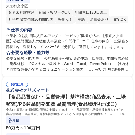
東京都文京区
業界未経験歓迎
副業・WワークOK
年間休日120日以上
月平均残業時間20時間以内
転勤なし
英語
退職金あり
在宅OK
賞与あり
育休あり
完全週休2日制
交通費支給
土日祝休み
仕事の内容
食事補助あり
企業名 公益財団法人日本アンチ・ドーピング機構 求人名 【東京／文京
区】公益財団法人の総務人事業務／年間休日125日 仕事の内容 下記業務を
部長1名、課長1名、メンバー2名で分担して遂行しています。 はじめは担
当者として業務を覚えていただき、ゆくゆくはリーダーやマネージャーポ
必要な経験・能力等
ジションとして活躍いただくことを期待しています。 【総務・人事グルー
必要な経験・能力等 ・公的助成金や補助金の申請・四半期、年間報告経験
プの業務内容】 ・人事制度関連 ・採用活動 ・教育研修の企画、実行 ・勤
・総務経験 ・PCスキル中級以上（Word、Excel、PowerPoint） ・社内外
怠管理 ・官公庁への各種提出 ・法定の会議運営（評議員会、理事会） ・
と円滑な調整ができるコミュニケーション能力 ・口が堅い方 ■歓迎要件
コンプライアンス ・内部規程やルールの管理、整備、文書管理 ・契約関
・採用業務経験 ・英語に抵抗がない方 ・営業経験 学歴・資格 学歴：大学
連 ・衛生管理 ・防災関連・公的助成金の管理・オフィス、ファシリティ
院 大学 高専 短大 専修学校 高校 語学力： 資格：
管理 ・福利厚生関連 ・職員からの問合せ、相談対応 ・その他日常の総務
契約社員
株式会社デリズマート
業務全般 募集職種 【東京／文京区】公益財団法人の総務人事業務／年間
休日125日
【食品品質保証・品質管理】基準構築(商品表示・工場
監査)/PB商品開発支援 品質管理(食品/飲料/たばこ)
食品PB商品の企画/開発/調達を支援する当社にて、品質保証・品質管理業務をお任せ。
商品規格書、食品表示、原材料/添加物/アレルゲン確認を中心に国内外メーカー・工場の
品質基準整備から発売後対応まで担います。
月給
50万円～100万円