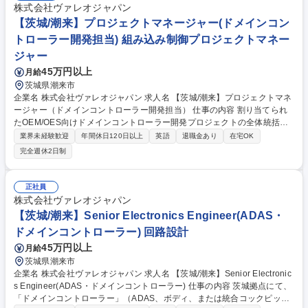
株式会社ヴァレオジャパン
【茨城/潮来】プロジェクトマネージャー(ドメインコン
トローラー開発担当) 組み込み制御プロジェクトマネー
ジャー
45万円以上
月給
茨城県潮来市
企業名 株式会社ヴァレオジャパン 求人名 【茨城/潮来】プロジェクトマネ
ージャー（ドメインコントローラー開発担当） 仕事の内容 割り当てられ
たOEM/OES向けドメインコントローラー開発プロジェクトの全体統括、
コスト管理、およびプロジェクトチームメンバー（PTM）のマネジメント
業界未経験歓迎
年間休日120日以上
英語
退職金あり
在宅OK
を担当します。 【業務内容】■プロジェクトマネジメント(PM)業務：プロ
完全週休2日制
ジェクト全体のスコープ定義、マイルストーン達成に向けたスケジュー
ル・シナリオの策定と進捗管理など■コスト・収益性管理：プロジェクト
の収益性目標の達成など■顧客対応・コミュニケーション管理：内外の変
正社員
更管理と、チーム内でのコーディネートなど■品質管理・組織マネジメン
株式会社ヴァレオジャパン
ト(品質関連業務)：プロジェクトの品質目標達成に向けた全体管理など 募
【茨城/潮来】Senior Electronics Engineer(ADAS・
集職種 【茨城/潮来】プロジェクトマネージャー（ドメインコントローラ
ドメインコントローラー) 回路設計
ー開発担当）
45万円以上
月給
茨城県潮来市
企業名 株式会社ヴァレオジャパン 求人名 【茨城/潮来】Senior Electronic
s Engineer(ADAS・ドメインコントローラー) 仕事の内容 茨城拠点にて、
「ドメインコントローラー」（ADAS、ボディ、または統合コックピット