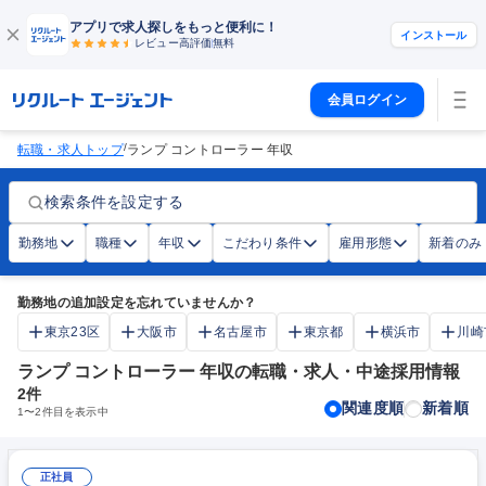
アプリで求人探しをもっと便利に！
インストール
レビュー高評価
無料
会員ログイン
/
転職・求人トップ
ランプ コントローラー 年収
検索条件を設定する
勤務地
職種
年収
こだわり条件
雇用形態
新着のみ
勤務地の追加設定を忘れていませんか？
東京23区
大阪市
名古屋市
東京都
横浜市
川崎
ランプ コントローラー 年収の転職・求人・中途採用情報
2
件
関連度順
新着順
1
〜
2
件目を表示中
正社員