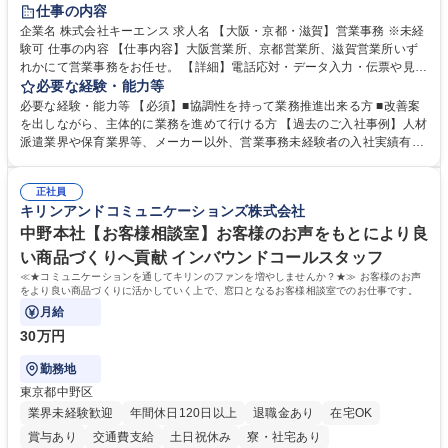
土日祝休み
仕事の内容
企業名 株式会社キーエンス 求人名 【大阪・京都・滋賀】営業事務 ※未経
験可 仕事の内容 【仕事内容】大阪営業所、京都営業所、滋賀営業所いず
れかにて営業事務をお任せ。 【詳細】電話応対・データ入力・伝票や見積
の作成・カタログ送付・来客対応・営業所内で発生する事務業務や業務改
必要な経験・能力等
善をお任せ。 【教育制度】ご入社後、育成担当とペアになりながらOJTに
必要な経験・能力等 【必須】■協調性を持って業務推進出来る方 ■改善案
て業務を覚えていただくことが可能です。業務システムがきちんと構築さ
を出しながら、主体的に業務を進めて行ける方 【過去のご入社事例】人材
れているため、スムーズに仕事に慣れることができる環境です。また、
派遣業界や保育業界等、メーカー以外、営業事務未経験者の入社実績有
「チームで成果を出す文化」があり、良いやり方を積極的に共有しながら
【当社の事務職について】単なる事務ではなく主体性を発揮したサポート
常に改善を目指す風土のため、安心して業務に取り組んでいただけます。
により、キーエンスの付加価値向上に貢献します。ベースの定型業務に加
募集職種 【大阪・京都・滋賀】営業事務 ※未経験可
正社員
えて、お客様や社員の状況に合わせ、能動的なサポート、改善の動きも期
キリンアンドコミュニケーションズ株式会社
待され。組織を支えるスペシャリストとして、チームに貢献し、結果的に
社員から頼られる存在になることができます。平均19:30の退勤以降の業
中野本社【お客様相談室】お客様のお声をもとにより良
務の持ち帰りも禁止されており、メリハリのある働き方となります。 学
い商品づくりへ貢献 インバウンドコールスタッフ
歴・資格 学歴：大学院 大学 高専 短大 語学力： 資格：
≪★コミュニケーションを通してキリンのファンを増やしませんか？★≫ お客様のお声
をより良い商品づくりに活かしていく上で、窓口となるお客様相談室でのお仕事です。
月給
30万円
勤務地
東京都中野区
業界未経験歓迎
年間休日120日以上
退職金あり
在宅OK
賞与あり
交通費支給
土日祝休み
寮・社宅あり