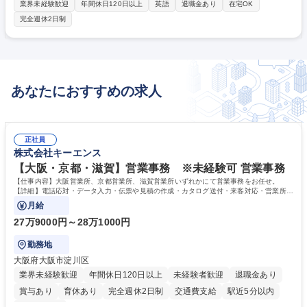
向け）のハードウェア設計・開発を主に担当して頂きます。 【業務内容】
業界未経験歓迎
年間休日120日以上
英語
退職金あり
在宅OK
■ハードウェア設計・開発：ドメインコントローラー製品の電子回路設
完全週休2日制
計・開発など■開発ドキュメント作成：ITS(製造テスト仕様書)の作成など
■クロスファンクショナル連携：Software Team、System Team、Mecha
nical Team、Manufacturing Team との協働による製品最適化など■設計レ
ビュー・検証：Design Review(DR)への参加など■工場量産移管・技術移
転：図面・仕様書・BOM等の製品定義情報の移管など 募集職種 【茨城/潮
あなたにおすすめの求人
来】Senior Electronics Engineer(ADAS・ドメインコントローラー)
正社員
株式会社キーエンス
【大阪・京都・滋賀】営業事務 ※未経験可 営業事務
【仕事内容】大阪営業所、京都営業所、滋賀営業所いずれかにて営業事務をお任せ。
【詳細】電話応対・データ入力・伝票や見積の作成・カタログ送付・来客対応・営業所内
で発生する事務業務や業務改善をお任せ。
月給
27万9000円～28万1000円
勤務地
大阪府大阪市淀川区
業界未経験歓迎
年間休日120日以上
未経験者歓迎
退職金あり
賞与あり
育休あり
完全週休2日制
交通費支給
駅近5分以内