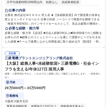
月平均残業時間20時間以内
転勤なし
未経験者歓迎
時短勤務あり
経験者歓迎
在宅OK
完全週休2日制
交通費支給
仕事の内容
駅近5分以内
土日祝休み
服装自由
企業名 株式会社ＭＥＮＯＵ 求人名 ★【未経験歓迎】AIで製造業の未来を
変えるインサイドセールス 仕事の内容 ノーコードで検査AIを開発できる
「検査AI MENOU」のインサイドセールスとして、見込み顧客の獲得から
商談機会の創出までを担っていただきます。マーケティングとフィールド
必要な経験・能力等
セールスをつなぐ役割として、 適切なタイミングで顧客とコミュニケーシ
必要な経験・能力等 【必須】■社会人経験3年以上■BtoB領域でのご経験を
ョンを取りながら、受注につながる商談機会の最大化を目指します。 【具
お持ちの方 ■顧客とのコミュニケーションを通じて課題やニーズを引き出
体的な仕事内容】 リードへの電話・メールによるアプローチ/リードナー
した経験 ■チームで連携しながら目標達成に取り組める方 【歓迎】・BtoB
チャリングおよび商談創出/CRMを活用した顧客情報の管理・分析/マーケ
SaaS企業での営業またはインサイドセールス経験 ・製造業向けの営業経
ティング施策と連携したフォローアップ/商談化率向上に向けた改善提案・
験 ・オフライン・オンラインセミナー登壇経験 ・マーケティング施策の
実行/フィールドセールスへの案件連携 募集職種 ★【未経験歓迎】AIで製
正社員
企画・実行経験 ・CRM・リードナーチャリングに関する知見 ・データを
三菱電機プラントエンジニアリング株式会社
造業の未来を変えるインサイドセールス
もとに営業プロセスを改善した経験 学歴・資格 学歴：大学院 大学 高専 短
大 専修学校 高校 語学力： 資格：
【大阪】総務人事<未経験歓迎> 三菱電機G・社会イン
フラを支える/年休127日 採用人事
総務・人事領域を中心に、これまでのご経験に応じて幅広くお任せします。 ＜具体的に
は＞
月給
29万5000円～33万5000円
勤務地
大阪府大阪市北区
業界未経験歓迎
年間休日120日以上
資格取得支援あり