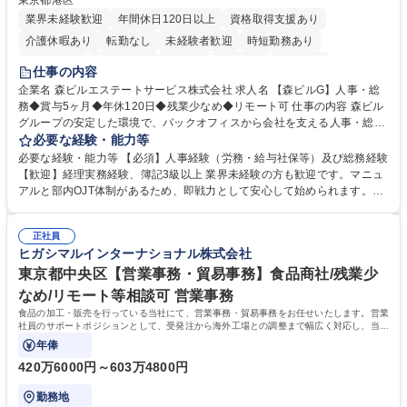
東京都港区
業界未経験歓迎
年間休日120日以上
資格取得支援あり
介護休暇あり
転勤なし
未経験者歓迎
時短勤務あり
経験者歓迎
退職金あり
在宅OK
賞与あり
育休あり
仕事の内容
完全週休2日制
交通費支給
長期歓迎
駅近5分以内
土日祝休み
企業名 森ビルエステートサービス株式会社 求人名 【森ビルG】人事・総
務◆賞与5ヶ月◆年休120日◆残業少なめ◆リモート可 仕事の内容 森ビル
グループの安定した環境で、バックオフィスから会社を支える人事・総務
をお任せします。 労務と総務の業務をバランスよく担当し、ゆくゆくは制
必要な経験・能力等
度改定などのコア業務にも挑戦できる、やりがいある環境です。 ■勤怠管
必要な経験・能力等 【必須】人事経験（労務・給与社保等）及び総務経験
理、給与計算、社会保険手続き、年末調整等の労務管理全般 ■入退社手続
【歓迎】経理実務経験、簿記3級以上 業界未経験の方も歓迎です。マニュ
き、社内規定の改定や人事制度改定などのコア業務 ■社内イベントの企画
アルと部内OJT体制があるため、即戦力として安心して始められます。
運営やその他総務業務全般 ※労務と総務を1：1の割合でお任せ。 入社後
【魅力・やりがい】森ビルGの安定基盤で労務から総務まで幅広く携われ
は部内のOJTを中心に、あなたの経験に合わせて不足している部分はいつ
ます。定型業務に留まらず、社内規定や人事制度の改定など会社のコア業
でも質問・相談できる環境が整っているため、安心して成長できます。 募
正社員
務に挑戦できるため、自身の成長と組織への貢献度をダイレクトに実感で
ヒガシマルインターナショナル株式会社
集職種 【森ビルG】人事・総務◆賞与5ヶ月◆年休120日◆残業少なめ◆
きます。 残業少なめ、週1日リモート可など、ワークライフバランスを保
リモート可
ち長期活躍できる環境です。 「これまでの幅広い経験を活かし、長期的な
東京都中央区【営業事務・貿易事務】食品商社/残業少
キャリアを築きたい」という前向きな意欲と挑戦を全力で応援します。 学
なめ/リモート等相談可 営業事務
歴・資格 学歴：大学院 大学 高専 短大 専修学校 高校 語学力： 資格：日商
食品の加工・販売を行っている当社にて、営業事務・貿易事務をお任せいたします。営業
簿記検定1級 日商簿記検定2級 日商簿記検定3級
社員のサポートポジションとして、受発注から海外工場との調整まで幅広く対応し、当社
事業の根幹を支えていただきます。
年俸
420万6000円～603万4800円
勤務地