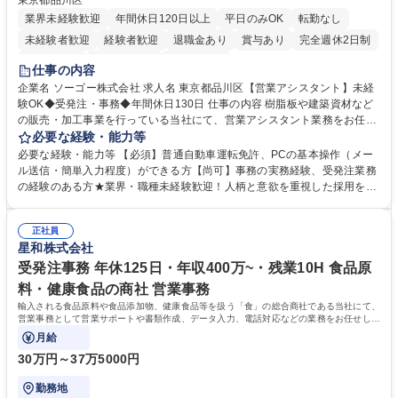
東京都品川区
業界未経験歓迎
年間休日120日以上
平日のみOK
転勤なし
未経験者歓迎
経験者歓迎
退職金あり
賞与あり
完全週休2日制
交通費支給
駅近5分以内
土日祝休み
仕事の内容
企業名 ソーゴー株式会社 求人名 東京都品川区【営業アシスタント】未経
験OK◆受発注・事務◆年間休日130日 仕事の内容 樹脂板や建築資材など
の販売・加工事業を行っている当社にて、営業アシスタント業務をお任せ
いたします。注文対応やWebデータの出力、各所への発注・加工依頼のほ
必要な経験・能力等
か、電話・メール対応等の事務業務を担当します。 ■受注・発注業務：FA
必要な経験・能力等 【必須】普通自動車運転免許、PCの基本操作（メー
Xによる注文対応、Web発注データのプリントアウト、各仕入先・協力会
ル送信・簡単入力程度）ができる方【尚可】事務の実務経験、受発注業務
社への発注および加工依頼等 ■納品書・請求書の作成および発送手配 ■商
の経験のある方★業界・職種未経験歓迎！人柄と意欲を重視した採用を行
品手配・在庫確認・納期調整 ■電話・メールでの問い合わせ対応および付
っています。 【要件】未経験歓迎！未経験からスタートして長く勤務する
随する事務全般 ※高度なPCスキルは不要です。【業務内容の変更範囲】
社員が多数在籍しています。 【求める人物像】納期優先の業界のため状況
当社の指定する業務 募集職種 東京都品川区【営業アシスタント】未経験O
正社員
変化に臨機応変かつ柔軟に対応できる方、約束を守り正確に作業を進めら
星和株式会社
K◆受発注・事務◆年間休日130日
れる方を求めています。高度なPCスキルや関数知識は一切不要です。丁
寧な指導体制が整っているため、安心してお仕事をスタートしていただけ
受発注事務 年休125日・年収400万~・残業10H 食品原
ます。 学歴・資格 学歴：大学院 大学 高専 短大 専修学校 高校 語学力：
料・健康食品の商社 営業事務
資格：
輸入される食品原料や食品添加物、健康食品等を扱う「食」の総合商社である当社にて、
営業事務として営業サポートや書類作成、データ入力、電話対応などの業務をお任せしま
す。
月給
30万円～37万5000円
勤務地