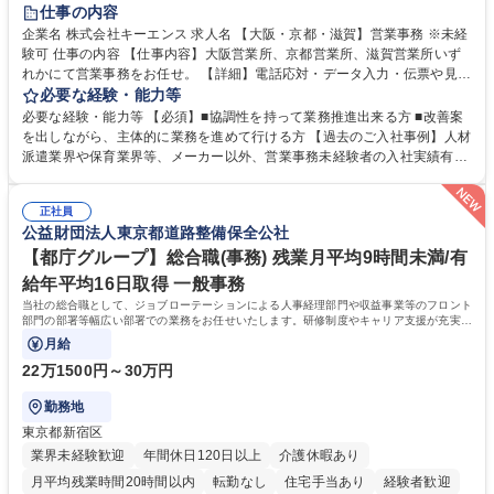
土日祝休み
仕事の内容
企業名 株式会社キーエンス 求人名 【大阪・京都・滋賀】営業事務 ※未経
験可 仕事の内容 【仕事内容】大阪営業所、京都営業所、滋賀営業所いず
れかにて営業事務をお任せ。 【詳細】電話応対・データ入力・伝票や見積
の作成・カタログ送付・来客対応・営業所内で発生する事務業務や業務改
必要な経験・能力等
善をお任せ。 【教育制度】ご入社後、育成担当とペアになりながらOJTに
必要な経験・能力等 【必須】■協調性を持って業務推進出来る方 ■改善案
て業務を覚えていただくことが可能です。業務システムがきちんと構築さ
を出しながら、主体的に業務を進めて行ける方 【過去のご入社事例】人材
れているため、スムーズに仕事に慣れることができる環境です。また、
派遣業界や保育業界等、メーカー以外、営業事務未経験者の入社実績有
「チームで成果を出す文化」があり、良いやり方を積極的に共有しながら
【当社の事務職について】単なる事務ではなく主体性を発揮したサポート
常に改善を目指す風土のため、安心して業務に取り組んでいただけます。
により、キーエンスの付加価値向上に貢献します。ベースの定型業務に加
募集職種 【大阪・京都・滋賀】営業事務 ※未経験可
正社員
えて、お客様や社員の状況に合わせ、能動的なサポート、改善の動きも期
公益財団法人東京都道路整備保全公社
待され。組織を支えるスペシャリストとして、チームに貢献し、結果的に
社員から頼られる存在になることができます。平均19:30の退勤以降の業
【都庁グループ】総合職(事務) 残業月平均9時間未満/有
務の持ち帰りも禁止されており、メリハリのある働き方となります。 学
給年平均16日取得 一般事務
歴・資格 学歴：大学院 大学 高専 短大 語学力： 資格：
当社の総合職として、ジョブローテーションによる人事経理部門や収益事業等のフロント
部門の部署等幅広い部署での業務をお任せいたします。研修制度やキャリア支援が充実し
ております！ ※下記業務詳細
月給
22万1500円～30万円
勤務地
東京都新宿区
業界未経験歓迎
年間休日120日以上
介護休暇あり
月平均残業時間20時間以内
転勤なし
住宅手当あり
経験者歓迎