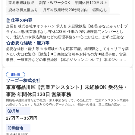
業界未経験歓迎
副業・WワークOK
年間休日120日以上
資格取得支援あり
月平均残業時間20時間以内
転勤なし
未経験者歓迎
時短勤務あり
退職金あり
在宅OK
賞与あり
仕事の内容
完全週休2日制
交通費支給
駅近5分以内
土日祝休み
服装自由
企業名 株式会社ネオジャパン 求人名 未経験歓迎【経理/みなとみらい】プ
ライム上場/残業ほぼなし/年休123日 仕事の内容 経理部門メンバーとし
寮・社宅あり
て、仕訳入力や振込業務などの経理事務を中心にお任せ。まずは正確な入
力・確認業務からスタートし、既存メンバーと一緒に業務を進めながら段
必要な経験・能力等
階的に経理知識を身につけていただきます。 【具体的には】 ■社内稟議に
必要な経験・能力等 ※未経験の方も応募可能。経理職としてキャリアを築
基づく仕訳入力 ■月末の振込業務 ■明細作成 ■伝票処理、記帳業務 ■既存
きたい方は歓迎◎ 【歓迎】■日商簿記資格をお持ちの方 ■経理事務、営業
メンバーの業務サポート 【将来的には】 ■月次決算補助 ■四半期・年次決
事務、一般事務などの事務経験 【本ポジションについて】 本ポジション
算補助 ■有価証券報告書など開示資料作成補助 ■海外子会社を含む連結決
の魅力は、プライム上場企業の経理部門で、未経験から経理キャリアをス
算補助 ※3～5年程度を目安に、徐々に決算業務へ業務範囲を広げていく
タートできる点です。まずは仕訳入力や振込業務など基礎的な業務から担
想定です。 募集職種 未経験歓迎【経理/みなとみらい】プライム上場/残業
正社員
当し、3～5年をかけて月次決算・四半期決算・開示資料作成補助などへス
ソーゴー株式会社
ほぼなし/年休123日
テップアップできます。また、残業は通常月ほぼなく、決算月でも10時間
未満のため、無理なく経理として専門性を身につけられる環境です。 学
東京都品川区【営業アシスタント】未経験OK 受発注・
歴・資格 学歴：大学院 大学 高専 短大 専修学校 高校 語学力： 資格：日商
事務 年間休日130日 営業事務
簿記検定1級 日商簿記検定2級
樹脂板や建築資材などの販売・加工事業を行っている当社にて、営業アシスタント業務を
お任せいたします。注文対応やWebデータの出力、各所への発注・加工依頼のほか、電
話・メール対応等の事務業務を担当します。
月給
27万円～35万円
勤務地