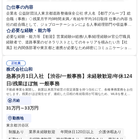
研修あり
退職金あり
賞与あり
完全週休2日制
交通費支給
仕事の内容
駅近5分以内
資格取得手当あり
食事補助あり
企業名 公益財団法人東京都道路整備保全公社 求人名 【都庁グループ】総
合職（事務）◇残業月平均9時間未満／有給年平均16日取得 仕事の内容 当
社の総合職として、ジョブローテーションによる人事経理部門や収益事業
等のフロント部門の部署等幅広い部署での業務をお任せいたします。研修
必要な経験・能力等
制度やキャリア支援が充実しております！ ※下記業務詳細 【業務詳細】■
必要な経験・能力等 【歓迎】営業経験or総務/人事/経理経験or官公庁職員
管理部門：広報、人事、経理など当公社の運営に係る管理業務 ■収益部
経験者で、道路事業のゼネラリストとしてのキャリアを積みたい方【社
門：駐車場の新規開拓、管理運営、新宿駅西口広場の「イベントコーナ
風】社内関係部署や東京都と連携が必要なため綿密にコミュニケーション
ー」などの管理運営 ■道路部門：整備の急がれる骨格幹線道路や木造住宅
を図っています。 【業務の魅力】■幅広く携われる：総合職（事務）で
密集地域の特定整備路線の用地取得、道路に関する普及啓発事業、都内の
は、駐車場の管理運営や道路用地の取得、公益財団法人の中枢を担う管理
道路施設や道路工事現場の見学ツアー事業 ※入社後は上記いずれかの部門
正社員
部門など多岐に渡る業務を経験できます。 ■様々なプロジェクト：駐車場
株式会社山和
へ配属。※業務内容変更の範囲：会社の定める業務 募集職種 【都庁グル
事業の他、新宿駅西口広場内に設置された照明を兼ねた広告「ブライトサ
ープ】総合職（事務）◇残業月平均9時間未満／有給年平均16日取得
イン」の管理運営を行うなど、事業収益を生み出す活動を積極的に行って
急募|9月1日入社 【渋谷/一般事務】未経験歓迎/年休124
います。 学歴・資格 学歴：大学院 大学 高専 短大 専修学校 高校 語学力：
日/残業ほぼ無 一般事務
資格：
不動産事業を展開し、創業以来黒字経営の安定基盤を持つ当社にて、各種事務業務をお任
せします。残業がほぼ発生せず、連続した日程の有給取得が可能なため、WLBを整えた
い方にお勧めの環境です！
月給
31万円～33万円
勤務地
東京都渋谷区
制服あり
業界未経験歓迎
年間休日120日以上
介護休暇あり