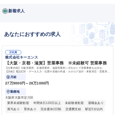
新着求人
あなたにおすすめの求人
正社員
株式会社キーエンス
【大阪・京都・滋賀】営業事務 ※未経験可 営業事務
【仕事内容】大阪営業所、京都営業所、滋賀営業所いずれかにて営業事務をお任せ。
【詳細】電話応対・データ入力・伝票や見積の作成・カタログ送付・来客対応・営業所内
で発生する事務業務や業務改善をお任せ。
月給
27万9000円～28万1000円
勤務地
大阪府大阪市淀川区
業界未経験歓迎
年間休日120日以上
未経験者歓迎
退職金あり
賞与あり
育休あり
完全週休2日制
交通費支給
駅近5分以内