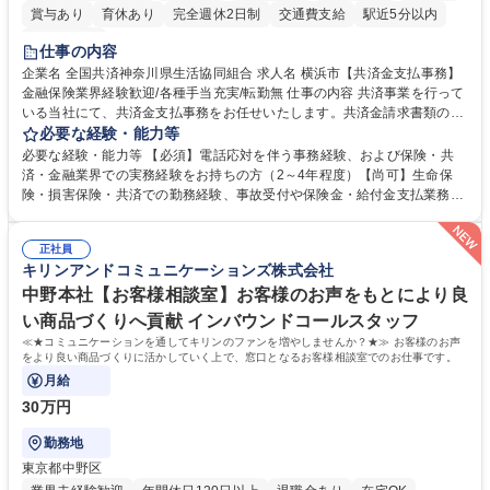
賞与あり
育休あり
完全週休2日制
交通費支給
駅近5分以内
土日祝休み
仕事の内容
企業名 全国共済神奈川県生活協同組合 求人名 横浜市【共済金支払事務】
金融保険業界経験歓迎/各種手当充実/転勤無 仕事の内容 共済事業を行って
いる当社にて、共済金支払事務をお任せいたします。共済金請求書類の受
付・内容確認・審査・データ入力のほか、加入者様や医療機関等からの問
必要な経験・能力等
い合わせ電話対応や書類発送等を担当します。 ■共済金請求書類の受付、
必要な経験・能力等 【必須】電話応対を伴う事務経験、および保険・共
内容確認、および共済金支払に関する審査・事務処理業務全般を担当 ■専
済・金融業界での実務経験をお持ちの方（2～4年程度）【尚可】生命保
用システムへのデータ入力、各種必要書類の作成・発送作業 ■加入者様や
険・損害保険・共済での勤務経験、事故受付や保険金・給付金支払業務経
医療機関等からの各種問い合わせに対する丁寧かつ迅速な電話応対 ■現場
験がある方 【求める人物像】■相手の立場に立った丁寧な対応ができる方
調査の対応および業務プロセスの改善活動 【業務内容の変更範囲】当社の
■チームワークを大切にし、素直に学べる方★外勤の保険営業から内勤事
指定する業務 募集職種 横浜市【共済金支払事務】金融保険業界経験歓迎/
正社員
務へのキャリアチェンジ希望者も大歓迎です！ 学歴・資格 学歴：大学院
キリンアンドコミュニケーションズ株式会社
各種手当充実/転勤無
大学 高専 短大 専修学校 高校 語学力： 資格：
中野本社【お客様相談室】お客様のお声をもとにより良
い商品づくりへ貢献 インバウンドコールスタッフ
≪★コミュニケーションを通してキリンのファンを増やしませんか？★≫ お客様のお声
をより良い商品づくりに活かしていく上で、窓口となるお客様相談室でのお仕事です。
月給
30万円
勤務地
東京都中野区