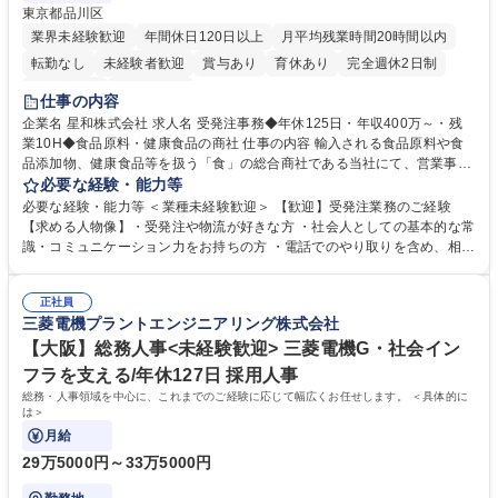
東京都品川区
業界未経験歓迎
年間休日120日以上
月平均残業時間20時間以内
転勤なし
未経験者歓迎
賞与あり
育休あり
完全週休2日制
交通費支給
土日祝休み
仕事の内容
企業名 星和株式会社 求人名 受発注事務◆年休125日・年収400万～・残
業10H◆食品原料・健康食品の商社 仕事の内容 輸入される食品原料や食
品添加物、健康食品等を扱う「食」の総合商社である当社にて、営業事務
として営業サポートや書類作成、データ入力、電話対応などの業務をお任
必要な経験・能力等
せします。 ・受注／出荷指示／売上管理／仕入管理／在庫管理／お客様や
必要な経験・能力等 ＜業種未経験歓迎＞ 【歓迎】受発注業務のご経験
倉庫と電話確認など、販売に関わる事務、営業サポートをお願いします。
【求める人物像】・受発注や物流が好きな方 ・社会人としての基本的な常
・入社後は商品について覚えることから始め、先輩社員OJTと共に業務を
識・コミュニケーション力をお持ちの方 ・電話でのやり取りを含め、相手
進めて頂きます。未経験から始めた方も多数活躍中です。 [業務内容の変
の要件を正しく理解し対応できる方 ・数量・在庫・出荷数などの数値を正
更の範囲:会社の定める業務] 募集職種 受発注事務◆年休125日・年収400
確に扱う業務に抵抗がない方 ・PCを業務で日常的に使用しており、四則
万～・残業10H◆食品原料・健康食品の商社
正社員
演算ができる方 ・業務ルールや指示を理解し、行動できる方 学歴・資格
三菱電機プラントエンジニアリング株式会社
学歴：大学院 大学 短大 語学力： 資格：
【大阪】総務人事<未経験歓迎> 三菱電機G・社会イン
フラを支える/年休127日 採用人事
総務・人事領域を中心に、これまでのご経験に応じて幅広くお任せします。 ＜具体的に
は＞
月給
29万5000円～33万5000円