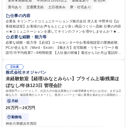
業界未経験歓迎
年間休日120日以上
退職金あり
在宅OK
賞与あり
交通費支給
土日祝休み
寮・社宅あり
仕事の内容
企業名 キリンアンドコミュニケーションズ株式会社 求人名 中野本社【お
客様相談室】お客様のお声をもとにより良い商品づくりへ貢献 仕事の内容
≪★コミュニケーションを通してキリンのファンを増やしませんか？★≫
お客様のお声をより良い商品づくりに活かしていく上で、窓口となるお客
必要な経験・能力等
様相談室でのお仕事です。 日々お客様からいただくキリングループへのご
必要な経験・能力等 【必須】コールセンターやお客様相談室の業務経験、
意見を、企業活動に活かしています。お客様からの声に迅速かつ誠意をも
PCが使える方（Word・Excel）【働き方】在宅勤務・リモートワーク相
って対応、情報提供するとともにグループ内活動に反映しています。 【具
談可/月平均残業7～8時間程度 【入社後の研修】着任から1か月は電話対応
体的には】電話応対、メール、お手紙対応、ご指摘品調査報告書作成、有
のOJTを中心に実施し、電話対応に慣れた段階でメール・手紙のOJTを実
人チャットボット対応など。 【1日の対応件数】■電話：月間一人当たり
施する予定です。独り立ち以降もしっかりフォローする体制を整えていま
平均100件前後■メール・手紙：同上40件前後 募集職種 中野本社【お客様
正社員
すのでご安心ください。 【当社について】キリングループの広報機能を担
株式会社ネオジャパン
相談室】お客様のお声をもとにより良い商品づくりへ貢献
う会社として、お客様との出会いを大切にし、磨き上げたホスピタリティ
を込めてコミュニケーションをとりながら広報関連業務を行っておりま
未経験歓迎【経理/みなとみらい】プライム上場/残業ほ
す。 学歴・資格 学歴：大学院 大学 高専 短大 専修学校 高校 語学力： 資
ぼなし/年休123日 管理会計
格：
経理部門メンバーとして、仕訳入力や振込業務などの経理事務を中心にお任せ。まずは正
確な入力・確認業務からスタートし、既存メンバーと一緒に業務を進めながら段階的に経
理知識を身につけていただきます。
月給
25万円～28万円
勤務地
神奈川県横浜市西区