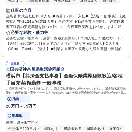
転勤なし
未経験者歓迎
時短勤務あり
退職金あり
賞与あり
育休あり
完全週休2日制
交通費支給
土日祝休み
仕事の内容
企業名 株式会社山和 求人名 ◆急募｜9月1日入社◆【渋谷/一般事務】未経
験歓迎/年休124日/残業ほぼ無 仕事の内容 不動産事業を展開し、創業以来
黒字経営の安定基盤を持つ当社にて、各種事務業務をお任せします。残業
がほぼ発生せず、連続した日程の有給取得が可能なため、WLBを整えたい
必要な経験・能力等
方にお勧めの環境です！ 入社後はOJTを通じて丁寧に研修を行いますの
必要な経験・能力等 ＼業界・職種未経験OK！早期入社が可能な方へ！／
で、事務未経験の方でも安心して臨むことができます。 【業務詳細】■電
【必須】■2026年9月1日までのご入社が可能な方 ■基本的なPCスキル
話・来客対応 ■物件の鍵や社内の備品管理 ■データ入力や書類作成 ■契約
（Word・Excel） 【魅力】 ■創業以来黒字の安定した経営基盤で長期的に
書などのファイリング ■郵送物の仕訳・発送 など 募集職種 ◆急募｜9月1
安心して働ける環境 ■残業ほぼなしで働きやすさ抜群、プライベートとの
日入社◆【渋谷/一般事務】未経験歓迎/年休124日/残業ほぼ無
両立が可能 ■有給取得を積極的に推奨、年間10日程度の取得実績 ■1ヶ月
正社員
のOJTで業務を習得可能、未経験でもしっかりサポート 学歴・資格 学
全国共済神奈川県生活協同組合
歴：大学院 大学 高専 短大 語学力： 資格：
横浜市【共済金支払事務】金融保険業界経験歓迎/各種
手当充実/転勤無 一般事務
共済事業を行っている当社にて、共済金支払事務をお任せいたします。共済金請求書類の
受付・内容確認・審査・データ入力のほか、加入者様や医療機関等からの問い合わせ電話
対応や書類発送等を担当します。
月給
26万円～35万円
勤務地
神奈川県横浜市中区
年間休日120日以上
転勤なし
経験者歓迎
退職金あり
在宅OK