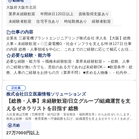
勤務地
大阪府大阪市北区
業界未経験歓迎
年間休日120日以上
資格取得支援あり
未経験者歓迎
住宅手当あり
時短勤務あり
経験者歓迎
退職金あり
在宅OK
賞与あり
完全週休2日制
交通費支給
仕事の内容
駅近5分以内
土日祝休み
服装自由
寮・社宅あり
食事補助あり
企業名 三菱電機プラントエンジニアリング株式会社 求人名 【大阪】総務
人事＜未経験歓迎＞◇三菱電機G・社会インフラを支える/年休127日 仕事
の内容 総務・人事領域を中心に、これまでのご経験に応じて幅広くお任せ
します。 ＜具体的には＞ ・総務/人事労務（給与・社保・勤怠管理など）
必要な経験・能力等
・採用・教育研修 ・福利厚生運用 など ※基本的には事務所勤務ですが、
必要な経験・能力等 ＜職種未経験歓迎・業界未経験歓迎＞ ～総務、人事
採用や教育等の業務内容により、関西圏以外への日帰り・宿泊を伴う国内
のご経験が無い方でも、意欲のある方であれば未経験OK～ ■歓迎条件：総
出張もございます。 ※担当業務を持ちつつ、お互いに助け合いながら、総
務、人事のご経験をお持ちの方（業界不問） ■求める人物像：・社内外の
務部という組織として協力しながら進める体制です。 募集職種 【大阪】
関係各部門との調整を率先して行い、業務を円滑に遂行できる協調性やコ
総務人事＜未経験歓迎＞◇三菱電機G・社会インフラを支える/年休127日
ミュニケーション能力を持っている方 ・人事総務領域に興味がありゼネラ
正社員
リスト志向をお持ちの方 学歴・資格 学歴：大学院 大学 語学力： 資格：
株式会社日立医薬情報ソリューションズ
【総務・人事】未経験歓迎/日立グループ/組織運営を支
えるゼネラリストを目指す 総務
入社直後は労務（労務管理・給与計算・安全衛生・福利厚生等）からお任せいたします。
将来は総務・採用・教育業務へ守備範囲を広げ、組織運営を支えるゼネラリストをめざせ
ます。
月給
27万7000円以上