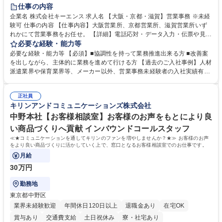
土日祝休み
仕事の内容
企業名 株式会社キーエンス 求人名 【大阪・京都・滋賀】営業事務 ※未経
験可 仕事の内容 【仕事内容】大阪営業所、京都営業所、滋賀営業所いず
れかにて営業事務をお任せ。 【詳細】電話応対・データ入力・伝票や見積
の作成・カタログ送付・来客対応・営業所内で発生する事務業務や業務改
必要な経験・能力等
善をお任せ。 【教育制度】ご入社後、育成担当とペアになりながらOJTに
必要な経験・能力等 【必須】■協調性を持って業務推進出来る方 ■改善案
て業務を覚えていただくことが可能です。業務システムがきちんと構築さ
を出しながら、主体的に業務を進めて行ける方 【過去のご入社事例】人材
れているため、スムーズに仕事に慣れることができる環境です。また、
派遣業界や保育業界等、メーカー以外、営業事務未経験者の入社実績有
「チームで成果を出す文化」があり、良いやり方を積極的に共有しながら
【当社の事務職について】単なる事務ではなく主体性を発揮したサポート
常に改善を目指す風土のため、安心して業務に取り組んでいただけます。
により、キーエンスの付加価値向上に貢献します。ベースの定型業務に加
募集職種 【大阪・京都・滋賀】営業事務 ※未経験可
正社員
えて、お客様や社員の状況に合わせ、能動的なサポート、改善の動きも期
キリンアンドコミュニケーションズ株式会社
待され。組織を支えるスペシャリストとして、チームに貢献し、結果的に
社員から頼られる存在になることができます。平均19:30の退勤以降の業
中野本社【お客様相談室】お客様のお声をもとにより良
務の持ち帰りも禁止されており、メリハリのある働き方となります。 学
い商品づくりへ貢献 インバウンドコールスタッフ
歴・資格 学歴：大学院 大学 高専 短大 語学力： 資格：
≪★コミュニケーションを通してキリンのファンを増やしませんか？★≫ お客様のお声
をより良い商品づくりに活かしていく上で、窓口となるお客様相談室でのお仕事です。
月給
30万円
勤務地
東京都中野区
業界未経験歓迎
年間休日120日以上
退職金あり
在宅OK
賞与あり
交通費支給
土日祝休み
寮・社宅あり