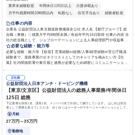
業界未経験歓迎
年間休日120日以上
介護休暇あり
月平均残業時間20時間以内
転勤なし
住宅手当あり
経験者歓迎
研修あり
退職金あり
賞与あり
完全週休2日制
交通費支給
仕事の内容
駅近5分以内
資格取得手当あり
食事補助あり
企業名 公益財団法人東京都道路整備保全公社 求人名 【都庁グループ】総
合職（事務）◇残業月平均9時間未満／有給年平均16日取得 仕事の内容 当
社の総合職として、ジョブローテーションによる人事経理部門や収益事業
等のフロント部門の部署等幅広い部署での業務をお任せいたします。研修
必要な経験・能力等
制度やキャリア支援が充実しております！ ※下記業務詳細 【業務詳細】■
必要な経験・能力等 【歓迎】営業経験or総務/人事/経理経験or官公庁職員
管理部門：広報、人事、経理など当公社の運営に係る管理業務 ■収益部
経験者で、道路事業のゼネラリストとしてのキャリアを積みたい方【社
門：駐車場の新規開拓、管理運営、新宿駅西口広場の「イベントコーナ
風】社内関係部署や東京都と連携が必要なため綿密にコミュニケーション
ー」などの管理運営 ■道路部門：整備の急がれる骨格幹線道路や木造住宅
を図っています。 【業務の魅力】■幅広く携われる：総合職（事務）で
密集地域の特定整備路線の用地取得、道路に関する普及啓発事業、都内の
は、駐車場の管理運営や道路用地の取得、公益財団法人の中枢を担う管理
道路施設や道路工事現場の見学ツアー事業 ※入社後は上記いずれかの部門
正社員
部門など多岐に渡る業務を経験できます。 ■様々なプロジェクト：駐車場
公益財団法人日本アンチ・ドーピング機構
へ配属。※業務内容変更の範囲：会社の定める業務 募集職種 【都庁グル
事業の他、新宿駅西口広場内に設置された照明を兼ねた広告「ブライトサ
ープ】総合職（事務）◇残業月平均9時間未満／有給年平均16日取得
イン」の管理運営を行うなど、事業収益を生み出す活動を積極的に行って
【東京/文京区】公益財団法人の総務人事業務/年間休日
います。 学歴・資格 学歴：大学院 大学 高専 短大 専修学校 高校 語学力：
125日 総務
資格：
下記業務を部長1名、課長1名、メンバー2名で分担して遂行しています。 はじめは担当
者として業務を覚えていただき、ゆくゆくはリーダーやマネージャーポジションとして活
躍いただくことを期待しています。
月給
27万円～35万円
勤務地