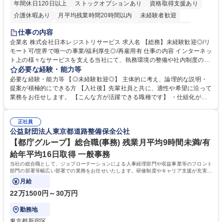
年間休日120日以上
ストックオプションあり
資格取得支援あり
介護休暇あり
月平均残業時間20時間以内
未経験者歓迎
住宅手当あり
時短勤務あり
研修あり
在宅OK
賞与あり
仕事の内容
完全週休2日制
交通費支給
駅近5分以内
土日祝休み
服装自由
企業名 株式会社日本レジストリサービス 求人名 【総務】未経験歓迎◎/リ
モート可/世界で唯一の事業/福利厚生◎/再雇用有 仕事の内容 インターネッ
ト上の様々なサービスを支える当社にて、執務環境の整備や社内制度の検
討、イベント運営などの幅広い業務を担当し、間接的に会社の生産性向上
必要な経験・能力等
や成長に貢献している部署です。 会社の全メンバーが安心して長く成果を
必要な経験・能力等 【◎未経験歓迎◎】 主体的に考え、論理的な説明・
発揮できる環境を整えるために、毎日のメンテナンスや維持管理に加え、
提案が積極的にできる方 【入社後】先輩社員と共に、適性や希望に沿って
新たな施策検討を積極的に行っていただき、会社全体を巻き込み課題解決
業務をお任せします。 【こんな方が活躍できる職種です】 ・仕組化が好
を推進。 ・オフィス運営：執務環境の整備・物品管理・社内規定整備/改
き/得意・協働の姿勢を持っている・優先順位付け、マルチタスクが得意・
善・イベント企画/運営・非常時の対応 など、本人の希望や適性によって
様々な立場で物事を考えられる・定型業務だけでなく突発的な出来事にも
幅広い業務の体得が可能で、多様なキャリアパスを描くことも可能です。
正社員
対処できる・新しいことに興味関心がある 【魅力】■自己啓発支援：資格
公益財団法人東京都道路整備保全公社
募集職種 【総務】未経験歓迎◎/リモート可/世界で唯一の事業/福利厚生◎/
取得や通信教育など費用の80%（年間25万円まで）を補助 ■住宅手当：家
再雇用有
賃の50%（月額7万円まで）を補助 学歴・資格 学歴：大学院 大学 語学
【都庁グループ】総合職(事務) 残業月平均9時間未満/有
力： 資格：
給年平均16日取得 一般事務
当社の総合職として、ジョブローテーションによる人事経理部門や収益事業等のフロント
部門の部署等幅広い部署での業務をお任せいたします。研修制度やキャリア支援が充実し
ております！ ※下記業務詳細
月給
22万1500円～30万円
勤務地
東京都新宿区