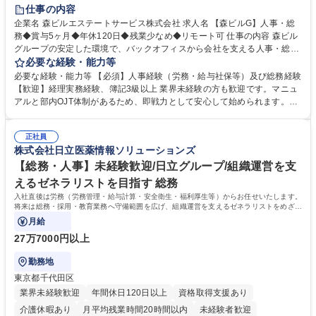
経験者歓迎
退職金あり
在宅OK
賞与あり
育休あり
仕事の内容
完全週休2日制
交通費支給
長期歓迎
駅近5分以内
土日祝休み
企業名 森ビルエステートサービス株式会社 求人名 【森ビルG】人事・総
務◆賞与5ヶ月◆年休120日◆残業少なめ◆リモート可 仕事の内容 森ビル
グループの安定した環境で、バックオフィスから会社を支える人事・総務
をお任せします。 労務と総務の業務をバランスよく担当し、ゆくゆくは制
必要な経験・能力等
度改定などのコア業務にも挑戦できる、やりがいある環境です。 ■勤怠管
必要な経験・能力等 【必須】人事経験（労務・給与社保等）及び総務経験
理、給与計算、社会保険手続き、年末調整等の労務管理全般 ■入退社手続
【歓迎】経理実務経験、簿記3級以上 業界未経験の方も歓迎です。マニュ
き、社内規定の改定や人事制度改定などのコア業務 ■社内イベントの企画
アルと部内OJT体制があるため、即戦力として安心して始められます。
運営やその他総務業務全般 ※労務と総務を1：1の割合でお任せ。 入社後
【魅力・やりがい】森ビルGの安定基盤で労務から総務まで幅広く携われ
は部内のOJTを中心に、あなたの経験に合わせて不足している部分はいつ
ます。定型業務に留まらず、社内規定や人事制度の改定など会社のコア業
でも質問・相談できる環境が整っているため、安心して成長できます。 募
正社員
務に挑戦できるため、自身の成長と組織への貢献度をダイレクトに実感で
株式会社日立医薬情報ソリューションズ
集職種 【森ビルG】人事・総務◆賞与5ヶ月◆年休120日◆残業少なめ◆
きます。 残業少なめ、週1日リモート可など、ワークライフバランスを保
リモート可
ち長期活躍できる環境です。 「これまでの幅広い経験を活かし、長期的な
【総務・人事】未経験歓迎/日立グループ/組織運営を支
キャリアを築きたい」という前向きな意欲と挑戦を全力で応援します。 学
えるゼネラリストを目指す 総務
歴・資格 学歴：大学院 大学 高専 短大 専修学校 高校 語学力： 資格：日商
入社直後は労務（労務管理・給与計算・安全衛生・福利厚生等）からお任せいたします。
簿記検定1級 日商簿記検定2級 日商簿記検定3級
将来は総務・採用・教育業務へ守備範囲を広げ、組織運営を支えるゼネラリストをめざせ
ます。
月給
27万7000円以上
勤務地
東京都千代田区
業界未経験歓迎
年間休日120日以上
資格取得支援あり
介護休暇あり
月平均残業時間20時間以内
未経験者歓迎