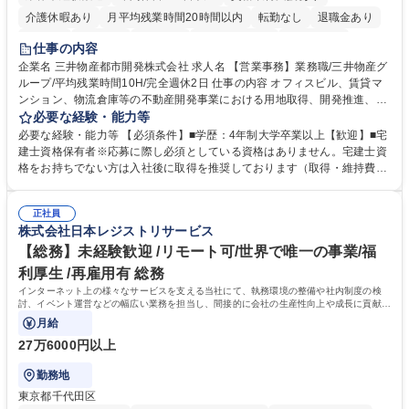
介護休暇あり
月平均残業時間20時間以内
転勤なし
退職金あり
在宅OK
賞与あり
育休あり
完全週休2日制
交通費支給
仕事の内容
駅近5分以内
土日祝休み
寮・社宅あり
企業名 三井物産都市開発株式会社 求人名 【営業事務】業務職/三井物産グ
ループ/平均残業時間10H/完全週休2日 仕事の内容 オフィスビル、賃貸マ
ンション、物流倉庫等の不動産開発事業における用地取得、開発推進、賃
貸運営、売却、仲介・活用提案等を行う営業部門において事務業務を担当
必要な経験・能力等
いただきます。 【詳細】・契約書管理、契約書製本、捺印対応、ファイリ
必要な経験・能力等 【必須条件】■学歴：4年制大学卒業以上【歓迎】■宅
ング、登記簿取得、調書取得・支払業務（各種費用支払、支払管理、請
建士資格保有者※応募に際し必須としている資格はありません。宅建士資
求・支払データ登録、取引先マスター申請対応）・予算作成及び予実管
格をお持ちでない方は入社後に取得を推奨しております（取得・維持費用
理・各種稟議書、報告書作成業務・各種台帳管理、交際費・会議費支払報
の一部補助あり） 【求める人物像】 ・向学心豊かで、主体的に行動でき
告書作成及び月次管理・部内総務庶務全般 など※※配属先によっては上記
る方。 ・社内外の多様な関係者と協調して業務を進められるコミュニケー
の他に担当頂く業務が発生する場合があります。 募集職種 【営業事務】
正社員
ション力がある方。 ・チャレンジを厭わず、粘り強く業務に取り組める
株式会社日本レジストリサービス
業務職/三井物産グループ/平均残業時間10H/完全週休2日
方。多様な関係者と謙虚に信頼関係を構築でき、期限を意識したスケジュ
ール管理が出来る方。※将来的に他部署（営業部門、コーポレート部門）
【総務】未経験歓迎 /リモート可/世界で唯一の事業/福
へのジョブローテーションの可能性があります。 学歴・資格 学歴：大学
利厚生 /再雇用有 総務
院 大学 語学力： 資格：宅地建物取引士
インターネット上の様々なサービスを支える当社にて、執務環境の整備や社内制度の検
討、イベント運営などの幅広い業務を担当し、間接的に会社の生産性向上や成長に貢献し
ている部署です。
月給
27万6000円以上
勤務地
東京都千代田区