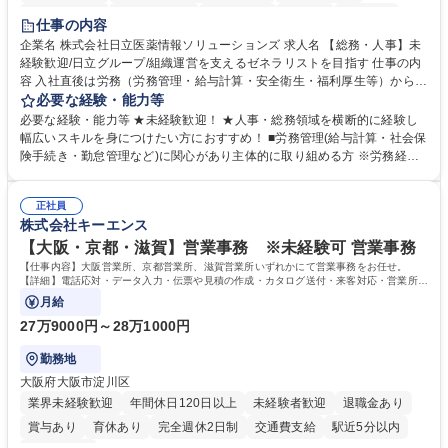
住宅手当あり
時短勤務あり
退職金あり
在宅OK
賞与あり
仕事の内容
育休あり
完全週休2日制
交通費支給
土日祝休み
寮・社宅あり
企業名 株式会社日立医薬情報ソリューションズ 求人名 【総務・人事】未
経験歓迎/日立グループ/組織運営を支えるゼネラリストを目指す 仕事の内
容 入社直後は労務（労務管理・給与計算・安全衛生・福利厚生等）からお
任せいたします。将来は総務・採用・教育業務へ守備範囲を広げ、組織運
必要な経験・能力等
営を支えるゼネラリストをめざせます。 ・初期業務：労働時間管理、給与
必要な経験・能力等 ★未経験歓迎！ ★人事・総務領域を横断的に経験し
計算、社会保険対応、福利厚生管理、安全衛生、健康経営推進等をお任せ
幅広いスキルを身につけたい方におすすめ！ ■労務管理(給与計算・社会保
します。ご経験に応じて、休職者管理など、幅広く経験を積んでいただき
険手続き・勤怠管理など)に関心があり主体的に取り組める方 ※労務経験
ます。 ・将来的な広がり：総務・採用・教育・税務対応・経営企画等。
者は早期にご活躍いただけます。 ■チームで仕事を推進できる方■将来は
★メンバーがマンツーマンで丁寧に教えるため、ご経験が浅くても安心！
マネジメント職として活躍したい 【尚可】■人事、労務、採用、教育業務
幅広く経験を積みたい意欲がある方に最適な環境です。 募集職種 【総
正社員
のご経験 ■労務管理（給与計算・社会保険手続き・勤怠管理など）の経験
株式会社キーエンス
務・人事】未経験歓迎/日立グループ/組織運営を支えるゼネラリストを目
■衛生管理者の資格をお持ちの方 学歴・資格 学歴：大学院 大学 高専 短大
指す
専修学校 高校 語学力： 資格：
【大阪・京都・滋賀】営業事務 ※未経験可 営業事務
【仕事内容】大阪営業所、京都営業所、滋賀営業所いずれかにて営業事務をお任せ。
【詳細】電話応対・データ入力・伝票や見積の作成・カタログ送付・来客対応・営業所内
で発生する事務業務や業務改善をお任せ。
月給
27万9000円～28万1000円
勤務地
大阪府大阪市淀川区
業界未経験歓迎
年間休日120日以上
未経験者歓迎
退職金あり
賞与あり
育休あり
完全週休2日制
交通費支給
駅近5分以内