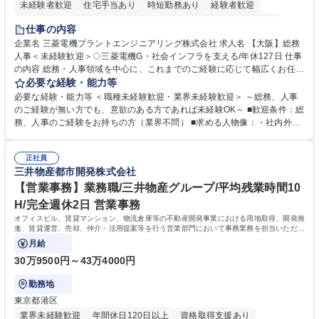
未経験者歓迎
住宅手当あり
時短勤務あり
経験者歓迎
退職金あり
在宅OK
賞与あり
完全週休2日制
交通費支給
仕事の内容
駅近5分以内
土日祝休み
服装自由
寮・社宅あり
食事補助あり
企業名 三菱電機プラントエンジニアリング株式会社 求人名 【大阪】総務
人事＜未経験歓迎＞◇三菱電機G・社会インフラを支える/年休127日 仕事
の内容 総務・人事領域を中心に、これまでのご経験に応じて幅広くお任せ
します。 ＜具体的には＞ ・総務/人事労務（給与・社保・勤怠管理など）
必要な経験・能力等
・採用・教育研修 ・福利厚生運用 など ※基本的には事務所勤務ですが、
必要な経験・能力等 ＜職種未経験歓迎・業界未経験歓迎＞ ～総務、人事
採用や教育等の業務内容により、関西圏以外への日帰り・宿泊を伴う国内
のご経験が無い方でも、意欲のある方であれば未経験OK～ ■歓迎条件：総
出張もございます。 ※担当業務を持ちつつ、お互いに助け合いながら、総
務、人事のご経験をお持ちの方（業界不問） ■求める人物像：・社内外の
務部という組織として協力しながら進める体制です。 募集職種 【大阪】
関係各部門との調整を率先して行い、業務を円滑に遂行できる協調性やコ
総務人事＜未経験歓迎＞◇三菱電機G・社会インフラを支える/年休127日
ミュニケーション能力を持っている方 ・人事総務領域に興味がありゼネラ
正社員
リスト志向をお持ちの方 学歴・資格 学歴：大学院 大学 語学力： 資格：
三井物産都市開発株式会社
【営業事務】業務職/三井物産グループ/平均残業時間10
H/完全週休2日 営業事務
オフィスビル、賃貸マンション、物流倉庫等の不動産開発事業における用地取得、開発推
進、賃貸運営、売却、仲介・活用提案等を行う営業部門において事務業務を担当いただき
ます。
月給
30万9500円～43万4000円
勤務地
東京都港区
業界未経験歓迎
年間休日120日以上
資格取得支援あり