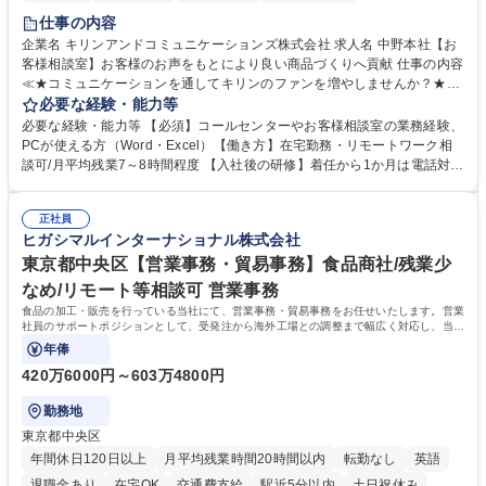
仕事の内容
企業名 キリンアンドコミュニケーションズ株式会社 求人名 中野本社【お
客様相談室】お客様のお声をもとにより良い商品づくりへ貢献 仕事の内容
≪★コミュニケーションを通してキリンのファンを増やしませんか？★≫
お客様のお声をより良い商品づくりに活かしていく上で、窓口となるお客
必要な経験・能力等
様相談室でのお仕事です。 日々お客様からいただくキリングループへのご
必要な経験・能力等 【必須】コールセンターやお客様相談室の業務経験、
意見を、企業活動に活かしています。お客様からの声に迅速かつ誠意をも
PCが使える方（Word・Excel）【働き方】在宅勤務・リモートワーク相
って対応、情報提供するとともにグループ内活動に反映しています。 【具
談可/月平均残業7～8時間程度 【入社後の研修】着任から1か月は電話対応
体的には】電話応対、メール、お手紙対応、ご指摘品調査報告書作成、有
のOJTを中心に実施し、電話対応に慣れた段階でメール・手紙のOJTを実
人チャットボット対応など。 【1日の対応件数】■電話：月間一人当たり
施する予定です。独り立ち以降もしっかりフォローする体制を整えていま
平均100件前後■メール・手紙：同上40件前後 募集職種 中野本社【お客様
正社員
すのでご安心ください。 【当社について】キリングループの広報機能を担
ヒガシマルインターナショナル株式会社
相談室】お客様のお声をもとにより良い商品づくりへ貢献
う会社として、お客様との出会いを大切にし、磨き上げたホスピタリティ
を込めてコミュニケーションをとりながら広報関連業務を行っておりま
東京都中央区【営業事務・貿易事務】食品商社/残業少
す。 学歴・資格 学歴：大学院 大学 高専 短大 専修学校 高校 語学力： 資
なめ/リモート等相談可 営業事務
格：
食品の加工・販売を行っている当社にて、営業事務・貿易事務をお任せいたします。営業
社員のサポートポジションとして、受発注から海外工場との調整まで幅広く対応し、当社
事業の根幹を支えていただきます。
年俸
420万6000円～603万4800円
勤務地
東京都中央区
年間休日120日以上
月平均残業時間20時間以内
転勤なし
英語
退職金あり
在宅OK
交通費支給
駅近5分以内
土日祝休み