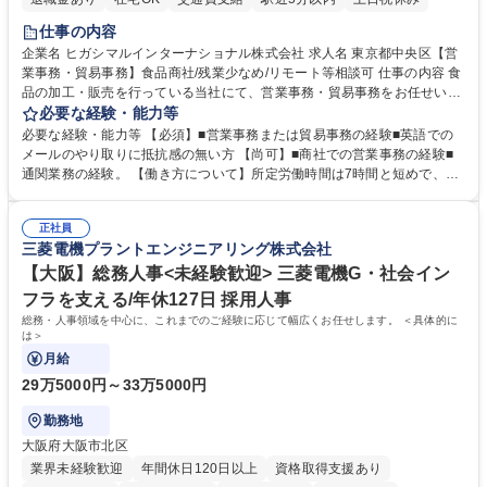
仕事の内容
企業名 ヒガシマルインターナショナル株式会社 求人名 東京都中央区【営
業事務・貿易事務】食品商社/残業少なめ/リモート等相談可 仕事の内容 食
品の加工・販売を行っている当社にて、営業事務・貿易事務をお任せいた
します。営業社員のサポートポジションとして、受発注から海外工場との
必要な経験・能力等
調整まで幅広く対応し、当社事業の根幹を支えていただきます。 ■受発注
必要な経験・能力等 【必須】■営業事務または貿易事務の経験■英語での
業務、請求書発行 ■海外工場とのスケジュール調整 ■在庫管理 ■輸入書類
メールのやり取りに抵抗感の無い方 【尚可】■商社での営業事務の経験■
の確認・作成 ■配送手配 ■通関業者を通して行う輸出入業全般 ■倉庫との
通関業務の経験。 【働き方について】所定労働時間は7時間と短めで、残
倉入れ調整等 ※ゼネラリストとしてのキャリアアップを目指すことが可能
業も月平均20時間以下です。時差出勤制度や週1日のリモート勤務も相談
です。単に商品を販売するだけでなく原料の仕入れから販売までをトータ
可能で、ワークライフバランスを保ち長期就業しやすい環境です。 【当社
ルプロデュースしているため、商品に関わる全ての業務をサポート頂きま
正社員
の強み】1991年の設立以来、外食産業を中心としたお客様の多様なニー
三菱電機プラントエンジニアリング株式会社
す。 募集職種 東京都中央区【営業事務・貿易事務】食品商社/残業少なめ/
ズに沿った冷凍水産物等の生産・輸入・販売を一貫して手掛けています。
リモート等相談可
自社工場と海外拠点の強固な連携によるワンストップサービスが最大の強
【大阪】総務人事<未経験歓迎> 三菱電機G・社会イン
みです。 学歴・資格 学歴：大学院 大学 語学力：英語 資格：
フラを支える/年休127日 採用人事
総務・人事領域を中心に、これまでのご経験に応じて幅広くお任せします。 ＜具体的に
は＞
月給
29万5000円～33万5000円
勤務地
大阪府大阪市北区
業界未経験歓迎
年間休日120日以上
資格取得支援あり