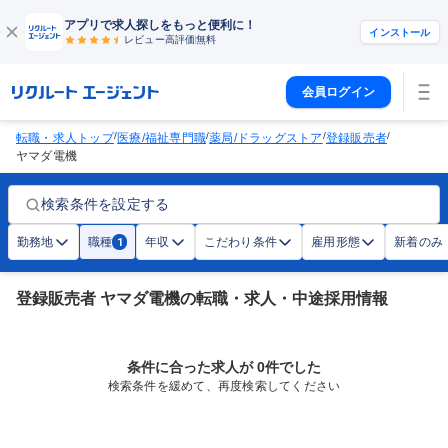
アプリで求人探しをもっと便利に！
インストール
レビュー高評価
無料
会員ログイン
/
/
/
/
転職・求人トップ
医療/福祉専門職
薬局/ドラッグストア
登録販売者
ヤマダ電機
検索条件を設定する
勤務地
職種
年収
こだわり条件
雇用形態
新着のみ
1
登録販売者 ヤマダ電機の転職・求人・中途採用情報
条件に合った求人が 0件でした
検索条件を緩めて、再度検索してください