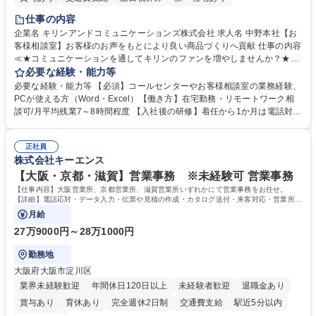
仕事の内容
企業名 キリンアンドコミュニケーションズ株式会社 求人名 中野本社【お
客様相談室】お客様のお声をもとにより良い商品づくりへ貢献 仕事の内容
≪★コミュニケーションを通してキリンのファンを増やしませんか？★≫
お客様のお声をより良い商品づくりに活かしていく上で、窓口となるお客
必要な経験・能力等
様相談室でのお仕事です。 日々お客様からいただくキリングループへのご
必要な経験・能力等 【必須】コールセンターやお客様相談室の業務経験、
意見を、企業活動に活かしています。お客様からの声に迅速かつ誠意をも
PCが使える方（Word・Excel）【働き方】在宅勤務・リモートワーク相
って対応、情報提供するとともにグループ内活動に反映しています。 【具
談可/月平均残業7～8時間程度 【入社後の研修】着任から1か月は電話対応
体的には】電話応対、メール、お手紙対応、ご指摘品調査報告書作成、有
のOJTを中心に実施し、電話対応に慣れた段階でメール・手紙のOJTを実
人チャットボット対応など。 【1日の対応件数】■電話：月間一人当たり
施する予定です。独り立ち以降もしっかりフォローする体制を整えていま
平均100件前後■メール・手紙：同上40件前後 募集職種 中野本社【お客様
正社員
すのでご安心ください。 【当社について】キリングループの広報機能を担
株式会社キーエンス
相談室】お客様のお声をもとにより良い商品づくりへ貢献
う会社として、お客様との出会いを大切にし、磨き上げたホスピタリティ
を込めてコミュニケーションをとりながら広報関連業務を行っておりま
【大阪・京都・滋賀】営業事務 ※未経験可 営業事務
す。 学歴・資格 学歴：大学院 大学 高専 短大 専修学校 高校 語学力： 資
【仕事内容】大阪営業所、京都営業所、滋賀営業所いずれかにて営業事務をお任せ。
格：
【詳細】電話応対・データ入力・伝票や見積の作成・カタログ送付・来客対応・営業所内
で発生する事務業務や業務改善をお任せ。
月給
27万9000円～28万1000円
勤務地
大阪府大阪市淀川区
業界未経験歓迎
年間休日120日以上
未経験者歓迎
退職金あり
賞与あり
育休あり
完全週休2日制
交通費支給
駅近5分以内