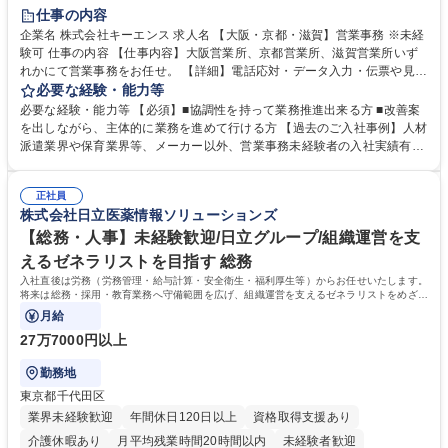
土日祝休み
仕事の内容
企業名 株式会社キーエンス 求人名 【大阪・京都・滋賀】営業事務 ※未経
験可 仕事の内容 【仕事内容】大阪営業所、京都営業所、滋賀営業所いず
れかにて営業事務をお任せ。 【詳細】電話応対・データ入力・伝票や見積
の作成・カタログ送付・来客対応・営業所内で発生する事務業務や業務改
必要な経験・能力等
善をお任せ。 【教育制度】ご入社後、育成担当とペアになりながらOJTに
必要な経験・能力等 【必須】■協調性を持って業務推進出来る方 ■改善案
て業務を覚えていただくことが可能です。業務システムがきちんと構築さ
を出しながら、主体的に業務を進めて行ける方 【過去のご入社事例】人材
れているため、スムーズに仕事に慣れることができる環境です。また、
派遣業界や保育業界等、メーカー以外、営業事務未経験者の入社実績有
「チームで成果を出す文化」があり、良いやり方を積極的に共有しながら
【当社の事務職について】単なる事務ではなく主体性を発揮したサポート
常に改善を目指す風土のため、安心して業務に取り組んでいただけます。
により、キーエンスの付加価値向上に貢献します。ベースの定型業務に加
募集職種 【大阪・京都・滋賀】営業事務 ※未経験可
正社員
えて、お客様や社員の状況に合わせ、能動的なサポート、改善の動きも期
株式会社日立医薬情報ソリューションズ
待され。組織を支えるスペシャリストとして、チームに貢献し、結果的に
社員から頼られる存在になることができます。平均19:30の退勤以降の業
【総務・人事】未経験歓迎/日立グループ/組織運営を支
務の持ち帰りも禁止されており、メリハリのある働き方となります。 学
えるゼネラリストを目指す 総務
歴・資格 学歴：大学院 大学 高専 短大 語学力： 資格：
入社直後は労務（労務管理・給与計算・安全衛生・福利厚生等）からお任せいたします。
将来は総務・採用・教育業務へ守備範囲を広げ、組織運営を支えるゼネラリストをめざせ
ます。
月給
27万7000円以上
勤務地
東京都千代田区
業界未経験歓迎
年間休日120日以上
資格取得支援あり
介護休暇あり
月平均残業時間20時間以内
未経験者歓迎