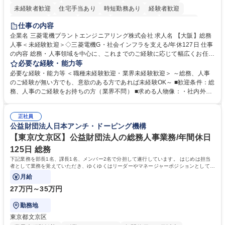
未経験者歓迎
住宅手当あり
時短勤務あり
経験者歓迎
退職金あり
在宅OK
賞与あり
完全週休2日制
交通費支給
仕事の内容
駅近5分以内
土日祝休み
服装自由
寮・社宅あり
食事補助あり
企業名 三菱電機プラントエンジニアリング株式会社 求人名 【大阪】総務
人事＜未経験歓迎＞◇三菱電機G・社会インフラを支える/年休127日 仕事
の内容 総務・人事領域を中心に、これまでのご経験に応じて幅広くお任せ
します。 ＜具体的には＞ ・総務/人事労務（給与・社保・勤怠管理など）
必要な経験・能力等
・採用・教育研修 ・福利厚生運用 など ※基本的には事務所勤務ですが、
必要な経験・能力等 ＜職種未経験歓迎・業界未経験歓迎＞ ～総務、人事
採用や教育等の業務内容により、関西圏以外への日帰り・宿泊を伴う国内
のご経験が無い方でも、意欲のある方であれば未経験OK～ ■歓迎条件：総
出張もございます。 ※担当業務を持ちつつ、お互いに助け合いながら、総
務、人事のご経験をお持ちの方（業界不問） ■求める人物像：・社内外の
務部という組織として協力しながら進める体制です。 募集職種 【大阪】
関係各部門との調整を率先して行い、業務を円滑に遂行できる協調性やコ
総務人事＜未経験歓迎＞◇三菱電機G・社会インフラを支える/年休127日
ミュニケーション能力を持っている方 ・人事総務領域に興味がありゼネラ
正社員
リスト志向をお持ちの方 学歴・資格 学歴：大学院 大学 語学力： 資格：
公益財団法人日本アンチ・ドーピング機構
【東京/文京区】公益財団法人の総務人事業務/年間休日
125日 総務
下記業務を部長1名、課長1名、メンバー2名で分担して遂行しています。 はじめは担当
者として業務を覚えていただき、ゆくゆくはリーダーやマネージャーポジションとして活
躍いただくことを期待しています。
月給
27万円～35万円
勤務地
東京都文京区