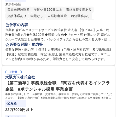
東京都港区
業界未経験歓迎
年間休日120日以上
資格取得支援あり
介護休暇あり
転勤なし
未経験者歓迎
時短勤務あり
経験者歓迎
退職金あり
在宅OK
賞与あり
育休あり
仕事の内容
完全週休2日制
交通費支給
長期歓迎
駅近5分以内
土日祝休み
企業名 森ビルエステートサービス株式会社 求人名 【森ビルG】人事・総
務◆賞与5ヶ月◆年休120日◆残業少なめ◆リモート可 仕事の内容 森ビル
グループの安定した環境で、バックオフィスから会社を支える人事・総務
をお任せします。 労務と総務の業務をバランスよく担当し、ゆくゆくは制
必要な経験・能力等
度改定などのコア業務にも挑戦できる、やりがいある環境です。 ■勤怠管
必要な経験・能力等 【必須】人事経験（労務・給与社保等）及び総務経験
理、給与計算、社会保険手続き、年末調整等の労務管理全般 ■入退社手続
【歓迎】経理実務経験、簿記3級以上 業界未経験の方も歓迎です。マニュ
き、社内規定の改定や人事制度改定などのコア業務 ■社内イベントの企画
アルと部内OJT体制があるため、即戦力として安心して始められます。
運営やその他総務業務全般 ※労務と総務を1：1の割合でお任せ。 入社後
【魅力・やりがい】森ビルGの安定基盤で労務から総務まで幅広く携われ
は部内のOJTを中心に、あなたの経験に合わせて不足している部分はいつ
ます。定型業務に留まらず、社内規定や人事制度の改定など会社のコア業
でも質問・相談できる環境が整っているため、安心して成長できます。 募
正社員
務に挑戦できるため、自身の成長と組織への貢献度をダイレクトに実感で
大阪ガス株式会社
集職種 【森ビルG】人事・総務◆賞与5ヶ月◆年休120日◆残業少なめ◆
きます。 残業少なめ、週1日リモート可など、ワークライフバランスを保
リモート可
ち長期活躍できる環境です。 「これまでの幅広い経験を活かし、長期的な
【第二新卒】事務系総合職 #関西を代表するインフラ
キャリアを築きたい」という前向きな意欲と挑戦を全力で応援します。 学
企業 #ポテンシャル採用 事業企画
歴・資格 学歴：大学院 大学 高専 短大 専修学校 高校 語学力： 資格：日商
事務系総合職として、人事総務、資源海外、事業企画、営業などの業務に従事していただ
簿記検定1級 日商簿記検定2級 日商簿記検定3級
きます。 【業務内容の一例】■所属事業部の勤労業務 ■海外に関係する各種業務 ■営業部
門の企画スタッフ、ルート営業
月給
22万7000円以上