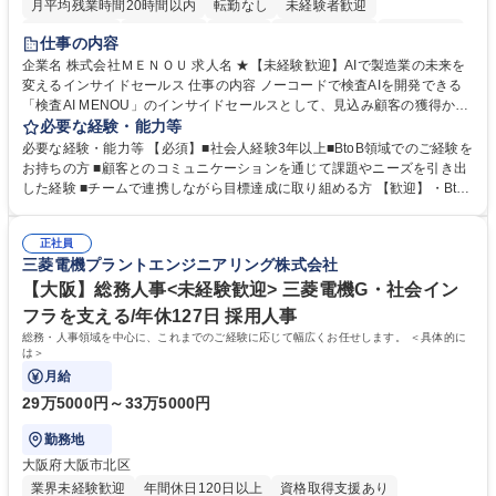
月平均残業時間20時間以内
転勤なし
未経験者歓迎
時短勤務あり
経験者歓迎
在宅OK
完全週休2日制
交通費支給
仕事の内容
駅近5分以内
土日祝休み
服装自由
企業名 株式会社ＭＥＮＯＵ 求人名 ★【未経験歓迎】AIで製造業の未来を
変えるインサイドセールス 仕事の内容 ノーコードで検査AIを開発できる
「検査AI MENOU」のインサイドセールスとして、見込み顧客の獲得から
商談機会の創出までを担っていただきます。マーケティングとフィールド
必要な経験・能力等
セールスをつなぐ役割として、 適切なタイミングで顧客とコミュニケーシ
必要な経験・能力等 【必須】■社会人経験3年以上■BtoB領域でのご経験を
ョンを取りながら、受注につながる商談機会の最大化を目指します。 【具
お持ちの方 ■顧客とのコミュニケーションを通じて課題やニーズを引き出
体的な仕事内容】 リードへの電話・メールによるアプローチ/リードナー
した経験 ■チームで連携しながら目標達成に取り組める方 【歓迎】・BtoB
チャリングおよび商談創出/CRMを活用した顧客情報の管理・分析/マーケ
SaaS企業での営業またはインサイドセールス経験 ・製造業向けの営業経
ティング施策と連携したフォローアップ/商談化率向上に向けた改善提案・
験 ・オフライン・オンラインセミナー登壇経験 ・マーケティング施策の
実行/フィールドセールスへの案件連携 募集職種 ★【未経験歓迎】AIで製
正社員
企画・実行経験 ・CRM・リードナーチャリングに関する知見 ・データを
三菱電機プラントエンジニアリング株式会社
造業の未来を変えるインサイドセールス
もとに営業プロセスを改善した経験 学歴・資格 学歴：大学院 大学 高専 短
大 専修学校 高校 語学力： 資格：
【大阪】総務人事<未経験歓迎> 三菱電機G・社会イン
フラを支える/年休127日 採用人事
総務・人事領域を中心に、これまでのご経験に応じて幅広くお任せします。 ＜具体的に
は＞
月給
29万5000円～33万5000円
勤務地
大阪府大阪市北区
業界未経験歓迎
年間休日120日以上
資格取得支援あり