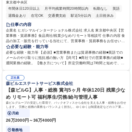
東京都中央区
年間休日120日以上
月平均残業時間20時間以内
転勤なし
英語
退職金あり
在宅OK
交通費支給
駅近5分以内
土日祝休み
仕事の内容
企業名 ヒガシマルインターナショナル株式会社 求人名 東京都中央区【営
業事務・貿易事務】食品商社/残業少なめ/リモート等相談可 仕事の内容 食
品の加工・販売を行っている当社にて、営業事務・貿易事務をお任せいた
します。営業社員のサポートポジションとして、受発注から海外工場との
必要な経験・能力等
調整まで幅広く対応し、当社事業の根幹を支えていただきます。 ■受発注
必要な経験・能力等 【必須】■営業事務または貿易事務の経験■英語での
業務、請求書発行 ■海外工場とのスケジュール調整 ■在庫管理 ■輸入書類
メールのやり取りに抵抗感の無い方 【尚可】■商社での営業事務の経験■
の確認・作成 ■配送手配 ■通関業者を通して行う輸出入業全般 ■倉庫との
通関業務の経験。 【働き方について】所定労働時間は7時間と短めで、残
倉入れ調整等 ※ゼネラリストとしてのキャリアアップを目指すことが可能
業も月平均20時間以下です。時差出勤制度や週1日のリモート勤務も相談
です。単に商品を販売するだけでなく原料の仕入れから販売までをトータ
可能で、ワークライフバランスを保ち長期就業しやすい環境です。 【当社
ルプロデュースしているため、商品に関わる全ての業務をサポート頂きま
正社員
の強み】1991年の設立以来、外食産業を中心としたお客様の多様なニー
森ビルエステートサービス株式会社
す。 募集職種 東京都中央区【営業事務・貿易事務】食品商社/残業少なめ/
ズに沿った冷凍水産物等の生産・輸入・販売を一貫して手掛けています。
リモート等相談可
自社工場と海外拠点の強固な連携によるワンストップサービスが最大の強
【森ビルG】人事・総務 賞与5ヶ月 年休120日 残業少な
みです。 学歴・資格 学歴：大学院 大学 語学力：英語 資格：
め リモート可 福利厚生/労務/給与管理人事
森ビルグループの安定した環境で、バックオフィスから会社を支える人事・総務をお任せ
します。 労務と総務の業務をバランスよく担当し、ゆくゆくは制度改定などのコア業務
にも挑戦できる、やりがいある環境です。
月給
26万2000円～36万4000円
勤務地