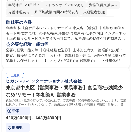
年間休日120日以上
ストックオプションあり
資格取得支援あり
介護休暇あり
月平均残業時間20時間以内
未経験者歓迎
住宅手当あり
時短勤務あり
研修あり
在宅OK
賞与あり
仕事の内容
完全週休2日制
交通費支給
駅近5分以内
土日祝休み
服装自由
企業名 株式会社日本レジストリサービス 求人名 【総務】未経験歓迎◎/リ
モート可/世界で唯一の事業/福利厚生◎/再雇用有 仕事の内容 インターネッ
ト上の様々なサービスを支える当社にて、執務環境の整備や社内制度の検
討、イベント運営などの幅広い業務を担当し、間接的に会社の生産性向上
必要な経験・能力等
や成長に貢献している部署です。 会社の全メンバーが安心して長く成果を
必要な経験・能力等 【◎未経験歓迎◎】 主体的に考え、論理的な説明・
発揮できる環境を整えるために、毎日のメンテナンスや維持管理に加え、
提案が積極的にできる方 【入社後】先輩社員と共に、適性や希望に沿って
新たな施策検討を積極的に行っていただき、会社全体を巻き込み課題解決
業務をお任せします。 【こんな方が活躍できる職種です】 ・仕組化が好
を推進。 ・オフィス運営：執務環境の整備・物品管理・社内規定整備/改
き/得意・協働の姿勢を持っている・優先順位付け、マルチタスクが得意・
善・イベント企画/運営・非常時の対応 など、本人の希望や適性によって
様々な立場で物事を考えられる・定型業務だけでなく突発的な出来事にも
幅広い業務の体得が可能で、多様なキャリアパスを描くことも可能です。
正社員
対処できる・新しいことに興味関心がある 【魅力】■自己啓発支援：資格
ヒガシマルインターナショナル株式会社
募集職種 【総務】未経験歓迎◎/リモート可/世界で唯一の事業/福利厚生◎/
取得や通信教育など費用の80%（年間25万円まで）を補助 ■住宅手当：家
再雇用有
賃の50%（月額7万円まで）を補助 学歴・資格 学歴：大学院 大学 語学
東京都中央区【営業事務・貿易事務】食品商社/残業少
力： 資格：
なめ/リモート等相談可 営業事務
食品の加工・販売を行っている当社にて、営業事務・貿易事務をお任せいたします。営業
社員のサポートポジションとして、受発注から海外工場との調整まで幅広く対応し、当社
事業の根幹を支えていただきます。
年俸
420万6000円～603万4800円
勤務地