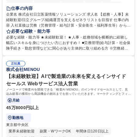
住宅手当あり
時短勤務あり
退職金あり
在宅OK
賞与あり
仕事の内容
育休あり
完全週休2日制
交通費支給
土日祝休み
寮・社宅あり
企業名 株式会社日立医薬情報ソリューションズ 求人名 【総務・人事】未
経験歓迎/日立グループ/組織運営を支えるゼネラリストを目指す 仕事の内
容 入社直後は労務（労務管理・給与計算・安全衛生・福利厚生等）からお
任せいたします。将来は総務・採用・教育業務へ守備範囲を広げ、組織運
必要な経験・能力等
営を支えるゼネラリストをめざせます。 ・初期業務：労働時間管理、給与
必要な経験・能力等 ★未経験歓迎！ ★人事・総務領域を横断的に経験し
計算、社会保険対応、福利厚生管理、安全衛生、健康経営推進等をお任せ
幅広いスキルを身につけたい方におすすめ！ ■労務管理(給与計算・社会保
します。ご経験に応じて、休職者管理など、幅広く経験を積んでいただき
険手続き・勤怠管理など)に関心があり主体的に取り組める方 ※労務経験
ます。 ・将来的な広がり：総務・採用・教育・税務対応・経営企画等。
者は早期にご活躍いただけます。 ■チームで仕事を推進できる方■将来は
★メンバーがマンツーマンで丁寧に教えるため、ご経験が浅くても安心！
マネジメント職として活躍したい 【尚可】■人事、労務、採用、教育業務
幅広く経験を積みたい意欲がある方に最適な環境です。 募集職種 【総
正社員
のご経験 ■労務管理（給与計算・社会保険手続き・勤怠管理など）の経験
株式会社MENOU
務・人事】未経験歓迎/日立グループ/組織運営を支えるゼネラリストを目
■衛生管理者の資格をお持ちの方 学歴・資格 学歴：大学院 大学 高専 短大
指す
専修学校 高校 語学力： 資格：
【未経験歓迎】AIで製造業の未来を変えるインサイド
セールス Webサービス法人営業
ノーコードで検査AIを開発できる「検査AI MENOU」のインサイドセールスとして、見
込み顧客の獲得から商談機会の創出までを担っていただきます。マーケティングとフィー
ルドセールスをつなぐ役割として、
月給
45万8000円以上
勤務地
東京都中央区
業界未経験歓迎
副業・WワークOK
年間休日120日以上