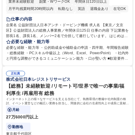
業界未経験歓迎
副業・WワークOK
年間休日120日以上
月平均残業時間20時間以内
転勤なし
英語
退職金あり
在宅OK
賞与あり
育休あり
完全週休2日制
交通費支給
土日祝休み
仕事の内容
食事補助あり
企業名 公益財団法人日本アンチ・ドーピング機構 求人名 【東京／文京
区】公益財団法人の総務人事業務／年間休日125日 仕事の内容 下記業務を
部長1名、課長1名、メンバー2名で分担して遂行しています。 はじめは担
当者として業務を覚えていただき、ゆくゆくはリーダーやマネージャーポ
必要な経験・能力等
ジションとして活躍いただくことを期待しています。 【総務・人事グルー
必要な経験・能力等 ・公的助成金や補助金の申請・四半期、年間報告経験
プの業務内容】 ・人事制度関連 ・採用活動 ・教育研修の企画、実行 ・勤
・総務経験 ・PCスキル中級以上（Word、Excel、PowerPoint） ・社内外
怠管理 ・官公庁への各種提出 ・法定の会議運営（評議員会、理事会） ・
と円滑な調整ができるコミュニケーション能力 ・口が堅い方 ■歓迎要件
コンプライアンス ・内部規程やルールの管理、整備、文書管理 ・契約関
・採用業務経験 ・英語に抵抗がない方 ・営業経験 学歴・資格 学歴：大学
連 ・衛生管理 ・防災関連・公的助成金の管理・オフィス、ファシリティ
院 大学 高専 短大 専修学校 高校 語学力： 資格：
管理 ・福利厚生関連 ・職員からの問合せ、相談対応 ・その他日常の総務
正社員
株式会社日本レジストリサービス
業務全般 募集職種 【東京／文京区】公益財団法人の総務人事業務／年間
休日125日
【総務】未経験歓迎 /リモート可/世界で唯一の事業/福
利厚生 /再雇用有 総務
インターネット上の様々なサービスを支える当社にて、執務環境の整備や社内制度の検
討、イベント運営などの幅広い業務を担当し、間接的に会社の生産性向上や成長に貢献し
ている部署です。
月給
27万6000円以上
勤務地
東京都千代田区