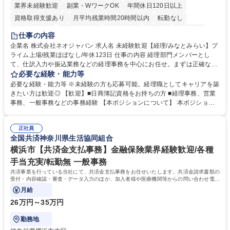
業界未経験歓迎
副業・WワークOK
年間休日120日以上
資格取得支援あり
月平均残業時間20時間以内
転勤なし
未経験者歓迎
時短勤務あり
退職金あり
在宅OK
賞与あり
仕事の内容
完全週休2日制
交通費支給
駅近5分以内
土日祝休み
服装自由
企業名 株式会社ネオジャパン 求人名 未経験歓迎【経理/みなとみらい】プ
ライム上場/残業ほぼなし/年休123日 仕事の内容 経理部門メンバーとし
寮・社宅あり
て、仕訳入力や振込業務などの経理事務を中心にお任せ。まずは正確な入
力・確認業務からスタートし、既存メンバーと一緒に業務を進めながら段
必要な経験・能力等
階的に経理知識を身につけていただきます。 【具体的には】 ■社内稟議に
必要な経験・能力等 ※未経験の方も応募可能。経理職としてキャリアを築
基づく仕訳入力 ■月末の振込業務 ■明細作成 ■伝票処理、記帳業務 ■既存
きたい方は歓迎◎ 【歓迎】■日商簿記資格をお持ちの方 ■経理事務、営業
メンバーの業務サポート 【将来的には】 ■月次決算補助 ■四半期・年次決
事務、一般事務などの事務経験 【本ポジションについて】 本ポジション
算補助 ■有価証券報告書など開示資料作成補助 ■海外子会社を含む連結決
の魅力は、プライム上場企業の経理部門で、未経験から経理キャリアをス
算補助 ※3～5年程度を目安に、徐々に決算業務へ業務範囲を広げていく
タートできる点です。まずは仕訳入力や振込業務など基礎的な業務から担
想定です。 募集職種 未経験歓迎【経理/みなとみらい】プライム上場/残業
正社員
当し、3～5年をかけて月次決算・四半期決算・開示資料作成補助などへス
全国共済神奈川県生活協同組合
ほぼなし/年休123日
テップアップできます。また、残業は通常月ほぼなく、決算月でも10時間
未満のため、無理なく経理として専門性を身につけられる環境です。 学
横浜市【共済金支払事務】金融保険業界経験歓迎/各種
歴・資格 学歴：大学院 大学 高専 短大 専修学校 高校 語学力： 資格：日商
手当充実/転勤無 一般事務
簿記検定1級 日商簿記検定2級
共済事業を行っている当社にて、共済金支払事務をお任せいたします。共済金請求書類の
受付・内容確認・審査・データ入力のほか、加入者様や医療機関等からの問い合わせ電話
対応や書類発送等を担当します。
月給
26万円～35万円
勤務地