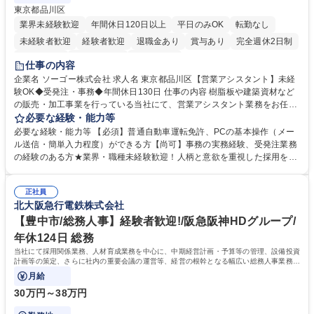
東京都品川区
業界未経験歓迎
年間休日120日以上
平日のみOK
転勤なし
未経験者歓迎
経験者歓迎
退職金あり
賞与あり
完全週休2日制
交通費支給
駅近5分以内
土日祝休み
仕事の内容
企業名 ソーゴー株式会社 求人名 東京都品川区【営業アシスタント】未経
験OK◆受発注・事務◆年間休日130日 仕事の内容 樹脂板や建築資材など
の販売・加工事業を行っている当社にて、営業アシスタント業務をお任せ
いたします。注文対応やWebデータの出力、各所への発注・加工依頼のほ
必要な経験・能力等
か、電話・メール対応等の事務業務を担当します。 ■受注・発注業務：FA
必要な経験・能力等 【必須】普通自動車運転免許、PCの基本操作（メー
Xによる注文対応、Web発注データのプリントアウト、各仕入先・協力会
ル送信・簡単入力程度）ができる方【尚可】事務の実務経験、受発注業務
社への発注および加工依頼等 ■納品書・請求書の作成および発送手配 ■商
の経験のある方★業界・職種未経験歓迎！人柄と意欲を重視した採用を行
品手配・在庫確認・納期調整 ■電話・メールでの問い合わせ対応および付
っています。 【要件】未経験歓迎！未経験からスタートして長く勤務する
随する事務全般 ※高度なPCスキルは不要です。【業務内容の変更範囲】
社員が多数在籍しています。 【求める人物像】納期優先の業界のため状況
当社の指定する業務 募集職種 東京都品川区【営業アシスタント】未経験O
正社員
変化に臨機応変かつ柔軟に対応できる方、約束を守り正確に作業を進めら
北大阪急行電鉄株式会社
K◆受発注・事務◆年間休日130日
れる方を求めています。高度なPCスキルや関数知識は一切不要です。丁
寧な指導体制が整っているため、安心してお仕事をスタートしていただけ
【豊中市/総務人事】経験者歓迎!/阪急阪神HDグループ/
ます。 学歴・資格 学歴：大学院 大学 高専 短大 専修学校 高校 語学力：
年休124日 総務
資格：
当社にて採用関係業務、人材育成業務を中心に、中期経営計画・予算等の管理、設備投資
計画等の策定、さらに社内の重要会議の運営等、経営の根幹となる幅広い総務人事業務全
般を担当していただきます。
月給
30万円～38万円