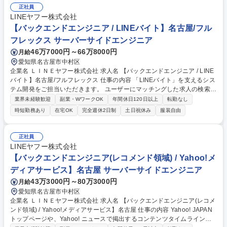
正社員
LINEヤフー株式会社
【バックエンドエンジニア / LINEバイト】名古屋/フル
フレックス サーバーサイドエンジニア
46万7000円～66万8000円
月給
愛知県名古屋市中村区
企業名 ＬＩＮＥヤフー株式会社 求人名 【バックエンドエンジニア / LINE
バイト】名古屋/フルフレックス 仕事の内容 「LINEバイト」を支えるシス
テム開発をご担当いただきます。 ユーザーにマッチングした求人の検索や
求人掲載など幅広い技術領域にチャレンジいただけます。 配属後はバック
業界未経験歓迎
副業・WワークOK
年間休日120日以上
転勤なし
エンドからご担当いただく想定ですが、意欲次第ではWebフロントエンド
時短勤務あり
在宅OK
完全週休2日制
土日祝休み
服装自由
の開発にもチャレンジいただくことが出来ます。 【主な業務内容】 ■新規
機能や既存機能改善におけるシステム開発・保守業務 ■企画、デザインチ
ームとの要件定義 ■設計レビュー・コードレビューによる品質担保 募集職
正社員
種 【バックエンドエンジニア / LINEバイト】名古屋/フルフレックス
LINEヤフー株式会社
【バックエンドエンジニア(レコメンド領域) / Yahoo!メ
ディアサービス】名古屋 サーバーサイドエンジニア
43万3000円～80万3000円
月給
愛知県名古屋市中村区
企業名 ＬＩＮＥヤフー株式会社 求人名 【バックエンドエンジニア(レコメ
ンド領域) / Yahoo!メディアサービス】名古屋 仕事の内容 Yahoo! JAPAN
トップページや、Yahoo! ニュースで掲出するコンテンツタイムラインの