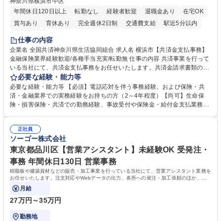
神奈川県横浜市中区
年間休日120日以上
転勤なし
経験者歓迎
退職金あり
在宅OK
賞与あり
育休あり
完全週休2日制
交通費支給
駅近5分以内
土日祝休み
仕事の内容
企業名 全国共済神奈川県生活協同組合 求人名 横浜市【共済金支払事務】
金融保険業界経験歓迎/各種手当充実/転勤無 仕事の内容 共済事業を行って
いる当社にて、共済金支払事務をお任せいたします。共済金請求書類の受
付・内容確認・審査・データ入力のほか、加入者様や医療機関等からの問
必要な経験・能力等
い合わせ電話対応や書類発送等を担当します。 ■共済金請求書類の受付、
必要な経験・能力等 【必須】電話応対を伴う事務経験、および保険・共
内容確認、および共済金支払に関する審査・事務処理業務全般を担当 ■専
済・金融業界での実務経験をお持ちの方（2～4年程度）【尚可】生命保
用システムへのデータ入力、各種必要書類の作成・発送作業 ■加入者様や
険・損害保険・共済での勤務経験、事故受付や保険金・給付金支払業務経
医療機関等からの各種問い合わせに対する丁寧かつ迅速な電話応対 ■現場
験がある方 【求める人物像】■相手の立場に立った丁寧な対応ができる方
調査の対応および業務プロセスの改善活動 【業務内容の変更範囲】当社の
■チームワークを大切にし、素直に学べる方★外勤の保険営業から内勤事
指定する業務 募集職種 横浜市【共済金支払事務】金融保険業界経験歓迎/
正社員
務へのキャリアチェンジ希望者も大歓迎です！ 学歴・資格 学歴：大学院
ソーゴー株式会社
各種手当充実/転勤無
大学 高専 短大 専修学校 高校 語学力： 資格：
東京都品川区【営業アシスタント】未経験OK 受発注・
事務 年間休日130日 営業事務
樹脂板や建築資材などの販売・加工事業を行っている当社にて、営業アシスタント業務を
お任せいたします。注文対応やWebデータの出力、各所への発注・加工依頼のほか、電
話・メール対応等の事務業務を担当します。
月給
27万円～35万円
勤務地