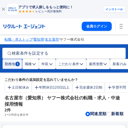
アプリで求人探しをもっと便利に！
インストール
レビュー高評価
無料
会員ログイン
/
/
/
転職・求人トップ
愛知県
名古屋市
ヤフー株式会社
検索条件を設定する
勤務地
職種
年収
こだわり条件
雇用形態
新着のみ
1
こだわり条件の追加設定を忘れていませんか？
土日祝休み
年間休日120日以上
完全週休2日制
学歴不問
名古屋市（愛知県） ヤフー株式会社の転職・求人・中途
採用情報
2
件
関連度順
新着順
1
〜
2
件目を表示中