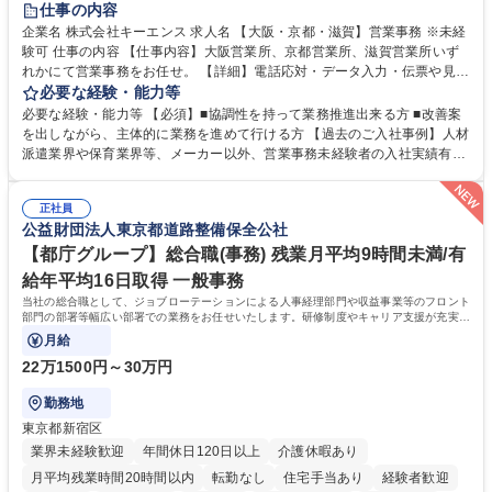
仕事の内容
企業名 株式会社キーエンス 求人名 【大阪・京都・滋賀】営業事務 ※未経
験可 仕事の内容 【仕事内容】大阪営業所、京都営業所、滋賀営業所いず
れかにて営業事務をお任せ。 【詳細】電話応対・データ入力・伝票や見積
の作成・カタログ送付・来客対応・営業所内で発生する事務業務や業務改
必要な経験・能力等
善をお任せ。 【教育制度】ご入社後、育成担当とペアになりながらOJTに
必要な経験・能力等 【必須】■協調性を持って業務推進出来る方 ■改善案
て業務を覚えていただくことが可能です。業務システムがきちんと構築さ
を出しながら、主体的に業務を進めて行ける方 【過去のご入社事例】人材
れているため、スムーズに仕事に慣れることができる環境です。また、
派遣業界や保育業界等、メーカー以外、営業事務未経験者の入社実績有
「チームで成果を出す文化」があり、良いやり方を積極的に共有しながら
【当社の事務職について】単なる事務ではなく主体性を発揮したサポート
常に改善を目指す風土のため、安心して業務に取り組んでいただけます。
により、キーエンスの付加価値向上に貢献します。ベースの定型業務に加
募集職種 【大阪・京都・滋賀】営業事務 ※未経験可
正社員
えて、お客様や社員の状況に合わせ、能動的なサポート、改善の動きも期
公益財団法人東京都道路整備保全公社
待され。組織を支えるスペシャリストとして、チームに貢献し、結果的に
社員から頼られる存在になることができます。平均19:30の退勤以降の業
【都庁グループ】総合職(事務) 残業月平均9時間未満/有
務の持ち帰りも禁止されており、メリハリのある働き方となります。 学
給年平均16日取得 一般事務
歴・資格 学歴：大学院 大学 高専 短大 語学力： 資格：
当社の総合職として、ジョブローテーションによる人事経理部門や収益事業等のフロント
部門の部署等幅広い部署での業務をお任せいたします。研修制度やキャリア支援が充実し
ております！ ※下記業務詳細
月給
22万1500円～30万円
勤務地
東京都新宿区
業界未経験歓迎
年間休日120日以上
介護休暇あり
月平均残業時間20時間以内
転勤なし
住宅手当あり
経験者歓迎