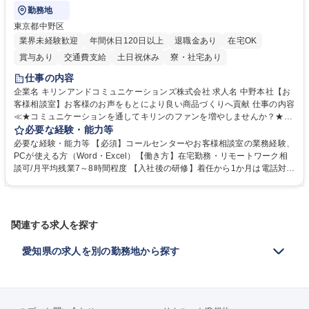
勤務地
東京都中野区
業界未経験歓迎
年間休日120日以上
退職金あり
在宅OK
賞与あり
交通費支給
土日祝休み
寮・社宅あり
仕事の内容
企業名 キリンアンドコミュニケーションズ株式会社 求人名 中野本社【お
客様相談室】お客様のお声をもとにより良い商品づくりへ貢献 仕事の内容
≪★コミュニケーションを通してキリンのファンを増やしませんか？★≫
お客様のお声をより良い商品づくりに活かしていく上で、窓口となるお客
必要な経験・能力等
様相談室でのお仕事です。 日々お客様からいただくキリングループへのご
必要な経験・能力等 【必須】コールセンターやお客様相談室の業務経験、
意見を、企業活動に活かしています。お客様からの声に迅速かつ誠意をも
PCが使える方（Word・Excel）【働き方】在宅勤務・リモートワーク相
って対応、情報提供するとともにグループ内活動に反映しています。 【具
談可/月平均残業7～8時間程度 【入社後の研修】着任から1か月は電話対応
体的には】電話応対、メール、お手紙対応、ご指摘品調査報告書作成、有
のOJTを中心に実施し、電話対応に慣れた段階でメール・手紙のOJTを実
人チャットボット対応など。 【1日の対応件数】■電話：月間一人当たり
施する予定です。独り立ち以降もしっかりフォローする体制を整えていま
平均100件前後■メール・手紙：同上40件前後 募集職種 中野本社【お客様
すのでご安心ください。 【当社について】キリングループの広報機能を担
相談室】お客様のお声をもとにより良い商品づくりへ貢献
う会社として、お客様との出会いを大切にし、磨き上げたホスピタリティ
関連する求人を探す
を込めてコミュニケーションをとりながら広報関連業務を行っておりま
す。 学歴・資格 学歴：大学院 大学 高専 短大 専修学校 高校 語学力： 資
愛知県の求人を別の勤務地から探す
格：