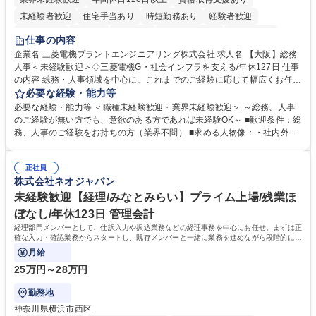
未経験者歓迎
住宅手当あり
時短勤務あり
経験者歓迎
退職金あり
在宅OK
賞与あり
完全週休2日制
交通費支給
仕事の内容
駅近5分以内
土日祝休み
服装自由
寮・社宅あり
食事補助あり
企業名 三菱電機プラントエンジニアリング株式会社 求人名 【大阪】総務
人事＜未経験歓迎＞◇三菱電機G・社会インフラを支える/年休127日 仕事
の内容 総務・人事領域を中心に、これまでのご経験に応じて幅広くお任せ
します。 ＜具体的には＞ ・総務/人事労務（給与・社保・勤怠管理など）
必要な経験・能力等
・採用・教育研修 ・福利厚生運用 など ※基本的には事務所勤務ですが、
必要な経験・能力等 ＜職種未経験歓迎・業界未経験歓迎＞ ～総務、人事
採用や教育等の業務内容により、関西圏以外への日帰り・宿泊を伴う国内
のご経験が無い方でも、意欲のある方であれば未経験OK～ ■歓迎条件：総
出張もございます。 ※担当業務を持ちつつ、お互いに助け合いながら、総
務、人事のご経験をお持ちの方（業界不問） ■求める人物像：・社内外の
務部という組織として協力しながら進める体制です。 募集職種 【大阪】
関係各部門との調整を率先して行い、業務を円滑に遂行できる協調性やコ
総務人事＜未経験歓迎＞◇三菱電機G・社会インフラを支える/年休127日
ミュニケーション能力を持っている方 ・人事総務領域に興味がありゼネラ
正社員
リスト志向をお持ちの方 学歴・資格 学歴：大学院 大学 語学力： 資格：
株式会社ネオジャパン
未経験歓迎【経理/みなとみらい】プライム上場/残業ほ
ぼなし/年休123日 管理会計
経理部門メンバーとして、仕訳入力や振込業務などの経理事務を中心にお任せ。まずは正
確な入力・確認業務からスタートし、既存メンバーと一緒に業務を進めながら段階的に経
理知識を身につけていただきます。
月給
25万円～28万円
勤務地
神奈川県横浜市西区