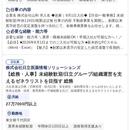
育休あり
完全週休2日制
交通費支給
土日祝休み
仕事の内容
企業名 株式会社山和 求人名 ◆急募｜9月1日入社◆【渋谷/一般事務】未経
験歓迎/年休124日/残業ほぼ無 仕事の内容 不動産事業を展開し、創業以来
黒字経営の安定基盤を持つ当社にて、各種事務業務をお任せします。残業
がほぼ発生せず、連続した日程の有給取得が可能なため、WLBを整えたい
必要な経験・能力等
方にお勧めの環境です！ 入社後はOJTを通じて丁寧に研修を行いますの
必要な経験・能力等 ＼業界・職種未経験OK！早期入社が可能な方へ！／
で、事務未経験の方でも安心して臨むことができます。 【業務詳細】■電
【必須】■2026年9月1日までのご入社が可能な方 ■基本的なPCスキル
話・来客対応 ■物件の鍵や社内の備品管理 ■データ入力や書類作成 ■契約
（Word・Excel） 【魅力】 ■創業以来黒字の安定した経営基盤で長期的に
書などのファイリング ■郵送物の仕訳・発送 など 募集職種 ◆急募｜9月1
安心して働ける環境 ■残業ほぼなしで働きやすさ抜群、プライベートとの
日入社◆【渋谷/一般事務】未経験歓迎/年休124日/残業ほぼ無
両立が可能 ■有給取得を積極的に推奨、年間10日程度の取得実績 ■1ヶ月
正社員
のOJTで業務を習得可能、未経験でもしっかりサポート 学歴・資格 学
株式会社日立医薬情報ソリューションズ
歴：大学院 大学 高専 短大 語学力： 資格：
【総務・人事】未経験歓迎/日立グループ/組織運営を支
えるゼネラリストを目指す 総務
入社直後は労務（労務管理・給与計算・安全衛生・福利厚生等）からお任せいたします。
将来は総務・採用・教育業務へ守備範囲を広げ、組織運営を支えるゼネラリストをめざせ
ます。
月給
27万7000円以上
勤務地
東京都千代田区
業界未経験歓迎
年間休日120日以上
資格取得支援あり