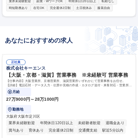
コンテンツプラットフォームや、レコメンドシステムと、そのベースとな
業界未経験歓迎
副業・WワークOK
年間休日120日以上
転勤なし
るデータパイプラインの開発、運用を担当いただきます。 検索エンジンと
時短勤務あり
在宅OK
完全週休2日制
土日祝休み
服装自由
組み合わせ、機械学習エンジニアと協業した高度な配信ロジックを、大規
模トラフィックに適用可能なレコメンドシステム・データパイプラインの
構築を担当いただきます。 ■新規機能開発及び既存機能の改善における開
発業務全般■サービス相談受け付け、ニーズ汲み取り、施策提案■サービス
向け環境構築/システム運用■設計レビュー・コードレビューを通じた品質
あなたにおすすめの求人
の担保/アーキテクチャ改善といったプロダクト改善 募集職種 【バックエ
ンドエンジニア(レコメンド領域) / Yahoo!メディアサービス】名古屋
正社員
株式会社キーエンス
【大阪・京都・滋賀】営業事務 ※未経験可 営業事務
【仕事内容】大阪営業所、京都営業所、滋賀営業所いずれかにて営業事務をお任せ。
【詳細】電話応対・データ入力・伝票や見積の作成・カタログ送付・来客対応・営業所内
で発生する事務業務や業務改善をお任せ。
月給
27万9000円～28万1000円
勤務地
大阪府大阪市淀川区
業界未経験歓迎
年間休日120日以上
未経験者歓迎
退職金あり
賞与あり
育休あり
完全週休2日制
交通費支給
駅近5分以内
土日祝休み