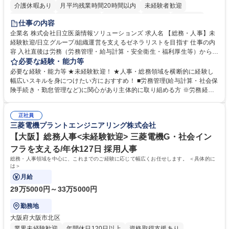
介護休暇あり
月平均残業時間20時間以内
未経験者歓迎
住宅手当あり
時短勤務あり
退職金あり
在宅OK
賞与あり
仕事の内容
育休あり
完全週休2日制
交通費支給
土日祝休み
寮・社宅あり
企業名 株式会社日立医薬情報ソリューションズ 求人名 【総務・人事】未
経験歓迎/日立グループ/組織運営を支えるゼネラリストを目指す 仕事の内
容 入社直後は労務（労務管理・給与計算・安全衛生・福利厚生等）からお
任せいたします。将来は総務・採用・教育業務へ守備範囲を広げ、組織運
必要な経験・能力等
営を支えるゼネラリストをめざせます。 ・初期業務：労働時間管理、給与
必要な経験・能力等 ★未経験歓迎！ ★人事・総務領域を横断的に経験し
計算、社会保険対応、福利厚生管理、安全衛生、健康経営推進等をお任せ
幅広いスキルを身につけたい方におすすめ！ ■労務管理(給与計算・社会保
します。ご経験に応じて、休職者管理など、幅広く経験を積んでいただき
険手続き・勤怠管理など)に関心があり主体的に取り組める方 ※労務経験
ます。 ・将来的な広がり：総務・採用・教育・税務対応・経営企画等。
者は早期にご活躍いただけます。 ■チームで仕事を推進できる方■将来は
★メンバーがマンツーマンで丁寧に教えるため、ご経験が浅くても安心！
マネジメント職として活躍したい 【尚可】■人事、労務、採用、教育業務
幅広く経験を積みたい意欲がある方に最適な環境です。 募集職種 【総
正社員
のご経験 ■労務管理（給与計算・社会保険手続き・勤怠管理など）の経験
三菱電機プラントエンジニアリング株式会社
務・人事】未経験歓迎/日立グループ/組織運営を支えるゼネラリストを目
■衛生管理者の資格をお持ちの方 学歴・資格 学歴：大学院 大学 高専 短大
指す
専修学校 高校 語学力： 資格：
【大阪】総務人事<未経験歓迎> 三菱電機G・社会イン
フラを支える/年休127日 採用人事
総務・人事領域を中心に、これまでのご経験に応じて幅広くお任せします。 ＜具体的に
は＞
月給
29万5000円～33万5000円
勤務地
大阪府大阪市北区
業界未経験歓迎
年間休日120日以上
資格取得支援あり