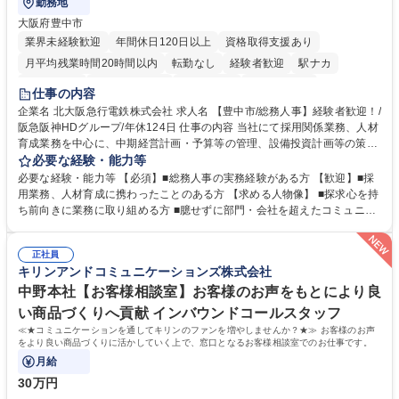
勤務地
大阪府豊中市
業界未経験歓迎
年間休日120日以上
資格取得支援あり
月平均残業時間20時間以内
転勤なし
経験者歓迎
駅ナカ
退職金あり
完全週休2日制
交通費支給
駅近5分以内
仕事の内容
土日祝休み
服装自由
昼食補助あり
食事補助あり
企業名 北大阪急行電鉄株式会社 求人名 【豊中市/総務人事】経験者歓迎！/
阪急阪神HDグループ/年休124日 仕事の内容 当社にて採用関係業務、人材
育成業務を中心に、中期経営計画・予算等の管理、設備投資計画等の策
定、さらに社内の重要会議の運営等、経営の根幹となる幅広い総務人事業
必要な経験・能力等
務全般を担当していただきます。 【主な業務内容】 ■採用関係業務および
必要な経験・能力等 【必須】■総務人事の実務経験がある方 【歓迎】■採
人材育成(社員研修)業務の推進 ■中期経営計画および予算等の管理 ■設備
用業務、人材育成に携わったことのある方 【求める人物像】 ■探求心を持
投資計画等の策定 ■社内の重要会議の運営 ■その他総務人事業務全般 【入
ち前向きに業務に取り組める方 ■臆せずに部門・会社を超えたコミュニケ
社後】入社後は採用や育成をメインに担当し将来的には経営根幹に関わる
ーションの取れる方 ■自分で考えて行動のできる方 ■第二の創業期を迎え
総務人事業務全般へ幅広く従事していただきます。 募集職種 【豊中市/総
る当社で組織の次代を担うネクスト人材として長期的に成長したい方 ■周
務人事】経験者歓迎！/阪急阪神HDグループ/年休124日
正社員
囲のメンバーと協調しつつ主体性を持って能動的に業務を推進できる方 学
キリンアンドコミュニケーションズ株式会社
歴・資格 学歴：大学院 大学 高専 短大 専修学校 高校 語学力： 資格：
中野本社【お客様相談室】お客様のお声をもとにより良
い商品づくりへ貢献 インバウンドコールスタッフ
≪★コミュニケーションを通してキリンのファンを増やしませんか？★≫ お客様のお声
をより良い商品づくりに活かしていく上で、窓口となるお客様相談室でのお仕事です。
月給
30万円