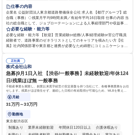
研修あり
退職金あり
賞与あり
完全週休2日制
交通費支給
仕事の内容
駅近5分以内
資格取得手当あり
食事補助あり
企業名 公益財団法人東京都道路整備保全公社 求人名 【都庁グループ】総
合職（事務）◇残業月平均9時間未満／有給年平均16日取得 仕事の内容 当
社の総合職として、ジョブローテーションによる人事経理部門や収益事業
等のフロント部門の部署等幅広い部署での業務をお任せいたします。研修
必要な経験・能力等
制度やキャリア支援が充実しております！ ※下記業務詳細 【業務詳細】■
必要な経験・能力等 【歓迎】営業経験or総務/人事/経理経験or官公庁職員
管理部門：広報、人事、経理など当公社の運営に係る管理業務 ■収益部
経験者で、道路事業のゼネラリストとしてのキャリアを積みたい方【社
門：駐車場の新規開拓、管理運営、新宿駅西口広場の「イベントコーナ
風】社内関係部署や東京都と連携が必要なため綿密にコミュニケーション
ー」などの管理運営 ■道路部門：整備の急がれる骨格幹線道路や木造住宅
を図っています。 【業務の魅力】■幅広く携われる：総合職（事務）で
密集地域の特定整備路線の用地取得、道路に関する普及啓発事業、都内の
は、駐車場の管理運営や道路用地の取得、公益財団法人の中枢を担う管理
道路施設や道路工事現場の見学ツアー事業 ※入社後は上記いずれかの部門
正社員
部門など多岐に渡る業務を経験できます。 ■様々なプロジェクト：駐車場
株式会社山和
へ配属。※業務内容変更の範囲：会社の定める業務 募集職種 【都庁グル
事業の他、新宿駅西口広場内に設置された照明を兼ねた広告「ブライトサ
ープ】総合職（事務）◇残業月平均9時間未満／有給年平均16日取得
イン」の管理運営を行うなど、事業収益を生み出す活動を積極的に行って
急募|9月1日入社 【渋谷/一般事務】未経験歓迎/年休124
います。 学歴・資格 学歴：大学院 大学 高専 短大 専修学校 高校 語学力：
日/残業ほぼ無 一般事務
資格：
不動産事業を展開し、創業以来黒字経営の安定基盤を持つ当社にて、各種事務業務をお任
せします。残業がほぼ発生せず、連続した日程の有給取得が可能なため、WLBを整えた
い方にお勧めの環境です！
月給
31万円～33万円
勤務地
東京都渋谷区
制服あり
業界未経験歓迎
年間休日120日以上
介護休暇あり
転勤なし
未経験者歓迎
時短勤務あり
退職金あり
賞与あり