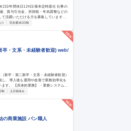
関連、賞与引当金、所得税・年末調整などの
して活躍いただける方を募集しています。
ます。 ■給与・賞与管理業務■所得税対
あり
完全週休2日制
き・管理 ■人事システムの運用・管理■出
卒・文系・未経験者歓迎) web/
開発し、導入後も運用や改善で業務効率化を
務システム・
・インフラ関連業務（案件による） 募集
日制
土日祝休み
系・未経験者歓迎）
結の商業施設 パン職人