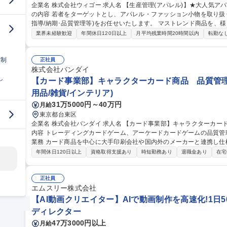
企業名 株式会社ウィゴー 求人名 【生産管理(アパレル)】★大人気アパレルブランド「WEGO」/残業平均10h 仕事
の内容 若者をターゲットとし、アパレル・ファッション小物を取り扱
指導/納期･品質管理等)をお任せいたします。 マストレンド商品を、様々な生産戦略を通して安定した品質、低コ
ストで供給出来る生産体制を構築する事が当ポジションのミッション
業界未経験歓迎
年間休日120日以上
月平均残業時間20時間以内
転勤な
Bでのやり取りがメインとなりますが、必要に応じて工場へ行ってい
対外的なコミュニケーションが多いポジションです。 募集職種 【生産管理(アパレル)】★大人気アパレルブラン
日制
ド「WEGO」/残業平均10h
正社員
株式会社バンダイ
し
【カード事業部】キャラクターカード商品 品質管理
用品/雑貨/インテリア)
31万5000円～40万円
月給
東京都台東区
企業名 株式会社バンダイ 求人名 【カード事業部】キャラクターカード商品 品質管理担当★シェア拡大中 仕事の
内容 トレーディングカードゲーム、アーケードカードゲームの品質管理を担当いた
業務 カード商品を中心に大手印刷会社や国内外のメーカーと連携し仕
向上、持続性向上に向けた各種取組み 募集職種 【カード事業部】キャラクターカード商品 品質管理担当★シェア
年間休日120日以上
資格取得支援あり
時短勤務あり
退職金あり
在宅
拡大中
正社員
エムスリー株式会社
【AI動画クリエイター】AIで動画制作を高速化!1日50
ディレクター
47万3000円以上
月給