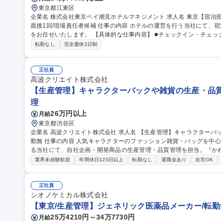
東京都江東区
企業名 株式会社東京ベイ潮見ホテルマネジメント 求人名 東京【宿泊部門インチャージ】ホテル運営/年休116日/
面接1回/現場責任者候補 仕事の内容 ホテルの運営を行う当社にて、宿泊部門におけるインチャージ(現場責任者)
をお任せいたします。 【具体的な仕事内容】 ■チェックイン・チェックアウト業務、電話・メール等による予約
対応 ■館内案内、客室対応などのフロントサービス全般、ゲスト対応
転勤なし
完全週休2日制
ョン改善および日々の業務管理 ■夜間業務においてはホテル全体の責任者として
京【宿泊部門インチャージ】ホテル運営/年休116日/面接1回/現場責任
正社員
高波クリエイト株式会社
【生産管理】キャラクターバックや雑貨の生産・品質管
理
26万円以上
月給
東京都渋谷区
企業名 高波クリエイト株式会社 求人名 【生産管理】キャラクターバックや雑貨の生産・品質管理/年休125日/転
勤無 仕事の内容 人気キャラクターのファッション雑貨・バッグを中心に、多彩なアイテムの企画・製造を手掛け
る当社にて、自社企画・開発商品の生産管理・品質管理を担当。『か
ンです。 有名ブランドやキャラクターライセンスを活用した商品の企画・開発・販売を行っています。企画段階
業界未経験歓迎
年間休日120日以上
転勤なし
退職金あり
在宅OK
から納品まで、商品の製造に関わる全てのプロセスにおいて、生産管
産スケジュールの組立て、工場へ見積依頼・価格交渉、サンプルの品
やり取り、輸入関連の書類の管理、国内倉庫での品質チェック、工場開拓などがござ
正社員
理】キャラクターバックや雑貨の生産・品質管理/年休125日/転勤無
シオノケミカル株式会社
【東京/生産管理】ジェネリック医薬品メーカー/転勤無
25万4210円～34万7730円
月給