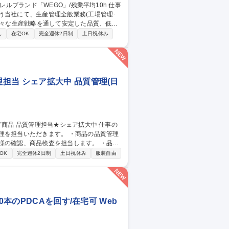
う当社にて、生産管理全般業務(工場管理･
となります。工場管理は本社にて電話やWE
し
在宅OK
完全週休2日制
土日祝休み
ただくこともございます。業務全体として、
担当 シェア拡大中 品質管理(日
だきます。 ・商品の品質管理
様の確認、商品検査を担当します。 ・品質
OK
完全週休2日制
土日祝休み
服装自由
本のPDCAを回す/在宅可 Web