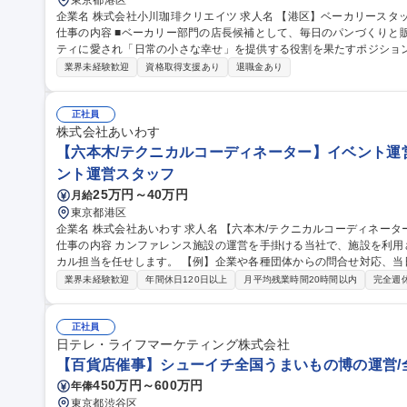
東京都港区
企業名 株式会社小川珈琲クリエイツ 求人名 【港区】ベーカリースタッフ◇高輪ゲートウェイ駅直結の商業施設
仕事の内容 ■ベーカリー部門の店長候補として、毎日のパンづくりと
ティに愛され「日常の小さな幸せ」を提供する役割を果たすポジションです。 ●パン製造：メニュー
仕込み・分割・成形・焼成など ●接客・販売：接客とレジ対応/商品の
業界未経験歓迎
資格取得支援あり
退職金あり
装、テイクアウト対応 ●売場管理：パンの陳列・補充/POPや価格表
ト ●品質・衛生管理：食材・製品の品質確認/調理器具・オーブン・作
守 ●在庫・補充業務：原材料や包材の在庫確認と整理 募集職種 【港区】ベーカリースタッフ◇高輪ゲートウェイ
正社員
駅直結の商業施設
株式会社あいわす
【六本木/テクニカルコーディネーター】イベント運営
ント運営スタッフ
25万円～40万円
月給
東京都港区
企業名 株式会社あいわす 求人名 【六本木/テクニカルコーディネーター】イベント運営/音響照明,映像の運営管理
仕事の内容 カンファレンス施設の運営を手掛ける当社で、施設を利
カル担当を任せします。 【例】企業や各種団体からの問合せ対応、
【イベント当日までの流れ】問い合わせ対応や予約受付→会場の案内
業界未経験歓迎
年間休日120日以上
月平均残業時間20時間以内
完全週
ング→会場レイアウトや見積もり作成→契約→クライアントとの摺合
は指定協力会社への手配、準備→イベント当日の運営(設営から撤収ま
かな対応とホスピタリティでお客様にご満足いただいております 募集職種 【六本木/テクニカルコーディネータ
正社員
ー】イベント運営/音響照明,映像の運営管理
日テレ・ライフマーケティング株式会社
【百貨店催事】シューイチ全国うまいもの博の運営/
450万円～600万円
年俸
東京都渋谷区