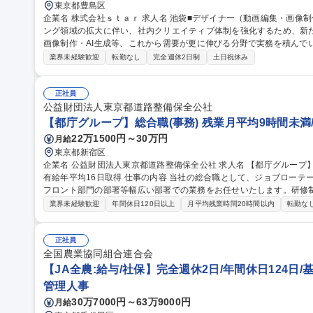
東京都豊島区
企業名 株式会社ｓｔａｒ 求人名 池袋■デザイナー（動画編集・画像制作・AI生成） 仕事の内容 広告・マーケティ
ング領域の拡大に伴い、社内クリエイティブ体制を強化するため、新
画像制作・AI生成等、これから需要が更に伸びる分野で実務を積んでいただく事が可能
広告動画の編集（SNS・Web広告向け）、カット編集・テロップ挿
業界未経験歓迎
転勤なし
完全週休2日制
土日祝休み
し ■画像編集：広告バナー制作、サムネイル制作、レタッチ・画像加工 
ビジュアル制作、プロンプト設計、生成素材の調整・ブラッシュアップ
募集職種 池袋■デザイナー（動画編集・画像制作・AI生成）
正社員
公益財団法人東京都道路整備保全公社
【都庁グループ】総合職(事務) 残業月平均9時間未満
22万1500円～30万円
月給
東京都新宿区
企業名 公益財団法人東京都道路整備保全公社 求人名 【都庁グループ】総合職（事務）◇残業月平均9時間未満／
有給年平均16日取得 仕事の内容 当社の総合職として、ジョブローテーションによる人事経理部門や収益事業等の
フロント部門の部署等幅広い部署での業務をお任せいたします。研修
※下記業務詳細 【業務詳細】■管理部門：広報、人事、経理など当公社の運営に係る管理業務 ■収益部門：駐車場
業界未経験歓迎
年間休日120日以上
月平均残業時間20時間以内
転勤な
の新規開拓、管理運営、新宿駅西口広場の「イベントコーナー」などの
幹線道路や木造住宅密集地域の特定整備路線の用地取得、道路に関す
事現場の見学ツアー事業 ※入社後は上記いずれかの部門へ配属。※業務
正社員
職種 【都庁グループ】総合職（事務）◇残業月平均9時間未満／有給年
全国農業協同組合連合会
【JA全農:給与/社保】完全週休2日/年間休日124日/
管理人事
30万7000円～63万9000円
月給