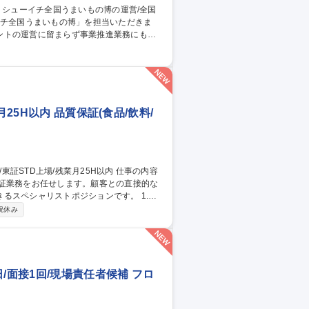
ントの運営に留まらず事業推進業務にも携
ト実施の機会を獲得するための業務 3.イベ
集職種 【百貨店催事】
25H以内 品質保証(食品/飲料/
保証業務をお任せします。顧客との直接的な
スペシャリストポジションです。 1.工
-2回の海外出張を通じ製造現場の監査や改善指導
祝休み
を説明。3.原因究明/是正:不具合発生時のデ
しながら課題を解決しブランドの根幹である
/面接1回/現場責任者候補 フロ