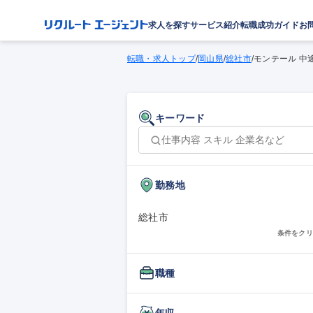
求人を探す
サービス紹介
転職成功ガイド
お
転職・求人トップ
/
岡山県
/
総社市
/
モンテール 中
キーワード
勤務地
総社市
条件をクリ
職種
年収