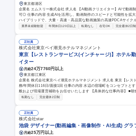
東京都港区
企業名 エムスリー株式会社 求人名 【AI動画クリエイター】AIで動画制作を高速化！1日50本のPDCAを回す/在宅
可◎ 仕事の内容 生成AIを活用し、動画制作のスピードと可能性を拡大させます。AIによる自動化と従来の制作の
ハイブリッドで、大量・高速・高品質な動画施策の高速PDCAサイク
す。 AIエージェントに定型作業を任せ、「何を・なぜ作るか」の判断と企画に集中する新しい制作スタイルを担
業界未経験歓迎
年間休日120日以上
転勤なし
在宅OK
完全週休2日
います。 ■AI・自動化を用いた動画制作ワークフローの設計と最適化 ■
た動画コンテンツ企画・制作・効果検証 ■AIによるシナリオ・クリップ
規模の体制を構築し、仮説検証と改善を行います。 募集職種 【AI動画クリエイター】AIで動画制作を高速化！1
正社員
日50本のPDCAを回す/在宅可◎
株式会社東京ベイ潮見ホテルマネジメント
東京【レストランサービス(インチャージ)】ホテル勤務
イター
24万7760円以上
月給
東京都江東区
企業名 株式会社東京ベイ潮見ホテルマネジメント 求人名 東京【レストランサービス（インチャージ）】ホテル勤
務/年間休日116日/面接1回 仕事の内容 水辺の宿場町をコンセプトとするホテルにて、レストランサービス業務全
般および現場運営補助をお任せいたします 【具体的な仕事内容】 ■朝食ブッフェにおけるお客様のご案内、料理
補充、テーブルリセット ■アフタヌーンティー、ディナー（アラカル
転勤なし
完全週休2日制
膳、オーダーテイク、下げ膳などの接客業務全般 ■団体利用時におけ
対応 ■スタッフ間の連携サポート、将来的にはインチャージに近い役割等 募集職種 東京【レストランサ
（インチャージ）】ホテル勤務/年間休日116日/面接1回
正社員
株式会社star
池袋 デザイナー(動画編集・画像制作・AI生成) グ
25万円以上
月給