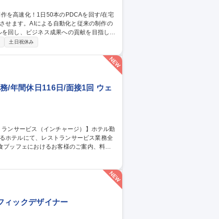
ルを回し、ビジネス成果への貢献を目指しま
制
土日祝休み
事業部門への動画活用提案 ■生成AIを用い
・音声・字幕の生成や制作管理 ※1日50本
/年間休日116日/面接1回 ウェ
ト・コース）の接客対応 ■料理・飲み物の配
る宴会サービス対応、営業状況に応じた連携
ービス
ラフィックデザイナー