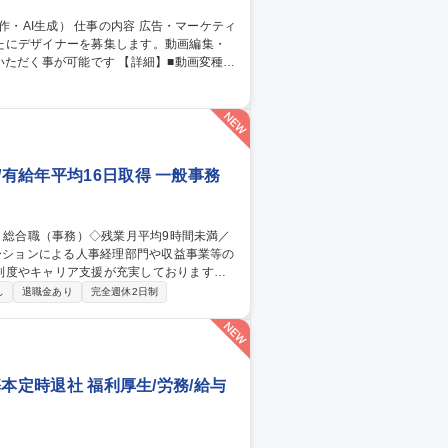
たにデザイナーを募集します。動画編集・
です 【詳細】■動画変種：
入・構成調整、納品フォーマットへの書き出
■AIを活用した画像生成：生成AIを用いた
 [業務内容の変更の範囲：当社業務全般]
/有給年平均16日取得 一般事務
制度やキャリア支援が充実しております！
し
退職金あり
完全週休2日制
管理運営 ■道路部門：整備の急がれる骨格
る普及啓発事業、都内の道路施設や道路工
内容変更の範囲：会社の定める業務 募集
平均16日取得
基本定時退社 福利厚生/労務/給与