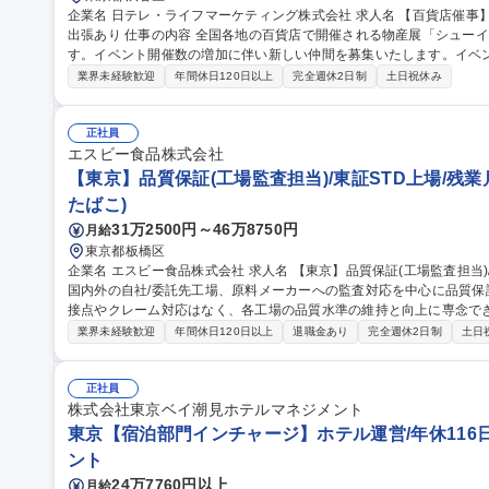
企業名 日テレ・ライフマーケティング株式会社 求人名 【百貨店催事】シューイチ全国うまいもの博の運営/全国
出張あり 仕事の内容 全国各地の百貨店で開催される物産展「シューイチ全国うまいもの博」を担当いただきま
す。イベント開催数の増加に伴い新しい仲間を募集いたします。イベ
わっていただきます ■「シューイチ全国うまいもの博」の運営 ※メイン業務 1.イベントへの出店社誘致および管
業界未経験歓迎
年間休日120日以上
完全週休2日制
土日祝休み
理業務 2.イベントスペースの運営会社等に対する実務交渉及びイベン
ント実施場所での運営サポート業務 ※宿泊を伴う国内出張があります。 ■出店運営事務 募
シューイチ全国うまいもの博の運営/全国出張あり
正社員
エスビー食品株式会社
【東京】品質保証(工場監査担当)/東証STD上場/残業月
たばこ)
31万2500円～46万8750円
月給
東京都板橋区
企業名 エスビー食品株式会社 求人名 【東京】品質保証(工場監査担当)/東証STD上場/残業月25H以内 仕事の内容
国内外の自社/委託先工場、原料メーカーへの監査対応を中心に品質
接点やクレーム対応はなく、各工場の品質水準の維持と向上に専念できる
場監査:FSSC22000等の基準に則り月2-3回程度の国内出張と年1
業界未経験歓迎
年間休日120日以上
退職金あり
完全週休2日制
土日
を実施。2.顧客監査対応:大手量販店等の監査員へ自社システム(SQS)
ータ分析と対策立案。4.文書管理:品質基準書等の改定。現場と協調
食の安全を上流工程から支えるやりがいがあります。 募集職種 【東京】品質保証(工場監査担当)/東証STD上場/残
正社員
業月25H以内
株式会社東京ベイ潮見ホテルマネジメント
東京【宿泊部門インチャージ】ホテル運営/年休116日
ント
24万7760円以上
月給