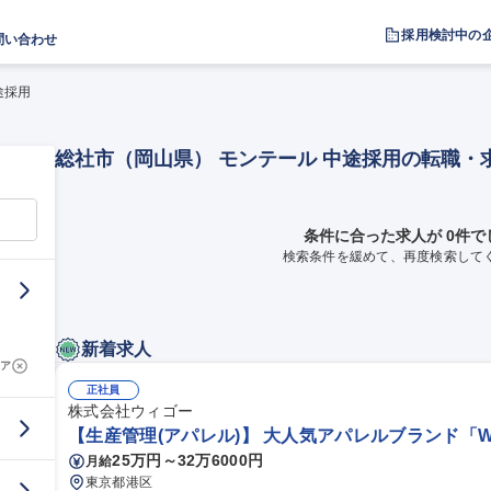
採用検討中の
問い合わせ
途採用
総社市（岡山県） モンテール 中途採用の転職・
条件に合った求人が 0件で
検索条件を緩めて、再度検索して
新着求人
ア
正社員
株式会社ウィゴー
【生産管理(アパレル)】 大人気アパレルブランド「WE
25万円～32万6000円
月給
東京都港区