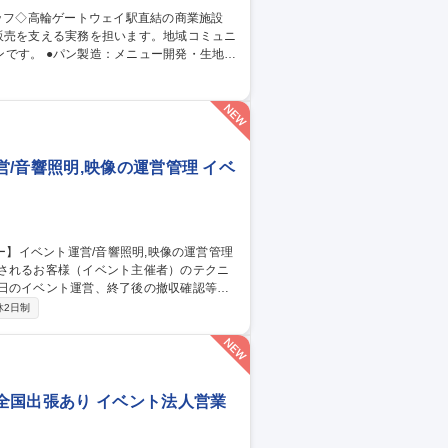
販売を支える実務を担います。地域コミュニ
開発・生地の
特徴・おすすめポイントの案内/袋詰めや包
示の確認・設置/セールや新商品の展開サポー
業場の清掃と衛生維持/安全な作業手順の遵
/音響照明,映像の運営管理 イベ
用されるお客様（イベント主催者）のテクニ
当日のイベント運営、終了後の撤収確認等。
→イベント内容・規模・予算などのヒアリ
休2日制
せ→機材・人材・ケータリングなどの主に
でのディレクションを行います) ※きめ細や
全国出張あり イベント法人営業