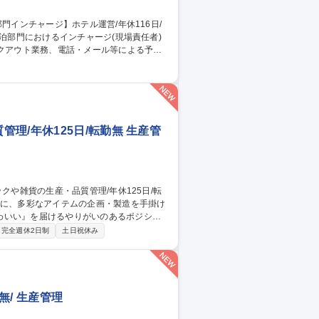
業務 ■スタッフへの指示・育成、オペレーシ
の判断や緊急時対応 募集職種 東
者候補
理/年休125日/転勤無 生産管
わいい』を届けるやりがいのあるポジショ
完全週休2日制
土日祝休み
理及び品質管理を担当。仕様書の作成、生
質確認や検査の手配、ライセンス元様との
います。 募集職種 【生産管
/ 生産管理