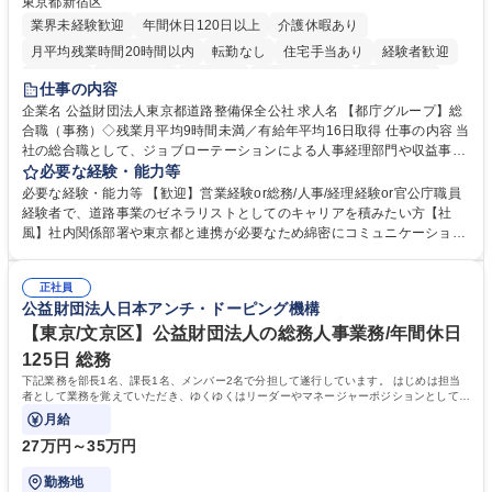
東京都新宿区
業界未経験歓迎
年間休日120日以上
介護休暇あり
月平均残業時間20時間以内
転勤なし
住宅手当あり
経験者歓迎
研修あり
退職金あり
賞与あり
完全週休2日制
交通費支給
仕事の内容
駅近5分以内
資格取得手当あり
食事補助あり
企業名 公益財団法人東京都道路整備保全公社 求人名 【都庁グループ】総
合職（事務）◇残業月平均9時間未満／有給年平均16日取得 仕事の内容 当
社の総合職として、ジョブローテーションによる人事経理部門や収益事業
等のフロント部門の部署等幅広い部署での業務をお任せいたします。研修
必要な経験・能力等
制度やキャリア支援が充実しております！ ※下記業務詳細 【業務詳細】■
必要な経験・能力等 【歓迎】営業経験or総務/人事/経理経験or官公庁職員
管理部門：広報、人事、経理など当公社の運営に係る管理業務 ■収益部
経験者で、道路事業のゼネラリストとしてのキャリアを積みたい方【社
門：駐車場の新規開拓、管理運営、新宿駅西口広場の「イベントコーナ
風】社内関係部署や東京都と連携が必要なため綿密にコミュニケーション
ー」などの管理運営 ■道路部門：整備の急がれる骨格幹線道路や木造住宅
を図っています。 【業務の魅力】■幅広く携われる：総合職（事務）で
密集地域の特定整備路線の用地取得、道路に関する普及啓発事業、都内の
は、駐車場の管理運営や道路用地の取得、公益財団法人の中枢を担う管理
道路施設や道路工事現場の見学ツアー事業 ※入社後は上記いずれかの部門
正社員
部門など多岐に渡る業務を経験できます。 ■様々なプロジェクト：駐車場
公益財団法人日本アンチ・ドーピング機構
へ配属。※業務内容変更の範囲：会社の定める業務 募集職種 【都庁グル
事業の他、新宿駅西口広場内に設置された照明を兼ねた広告「ブライトサ
ープ】総合職（事務）◇残業月平均9時間未満／有給年平均16日取得
イン」の管理運営を行うなど、事業収益を生み出す活動を積極的に行って
【東京/文京区】公益財団法人の総務人事業務/年間休日
います。 学歴・資格 学歴：大学院 大学 高専 短大 専修学校 高校 語学力：
125日 総務
資格：
下記業務を部長1名、課長1名、メンバー2名で分担して遂行しています。 はじめは担当
者として業務を覚えていただき、ゆくゆくはリーダーやマネージャーポジションとして活
躍いただくことを期待しています。
月給
27万円～35万円
勤務地