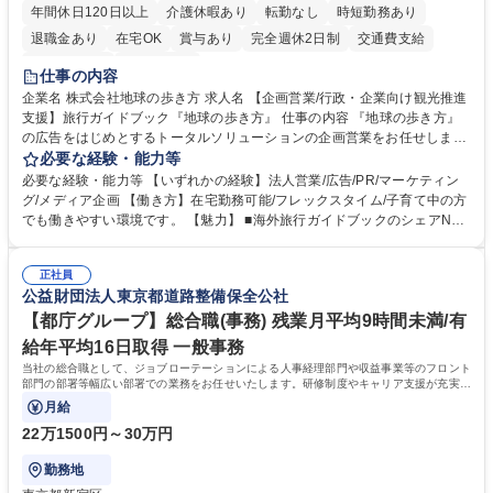
年間休日120日以上
介護休暇あり
転勤なし
時短勤務あり
退職金あり
在宅OK
賞与あり
完全週休2日制
交通費支給
駅近5分以内
土日祝休み
仕事の内容
企業名 株式会社地球の歩き方 求人名 【企画営業/行政・企業向け観光推進
支援】旅行ガイドブック『地球の歩き方』 仕事の内容 『地球の歩き方』
の広告をはじめとするトータルソリューションの企画営業をお任せしま
す。クライアントは、観光（海外旅行、国内旅行、インバウンド）で地域
必要な経験・能力等
や事業を推進したい国内外の行政や企業です。 【業務詳細】■『地球の歩
必要な経験・能力等 【いずれかの経験】法人営業/広告/PR/マーケティン
き方』は海外旅行ガイドブックのNo.1ブランドであり、国内旅行において
グ/メディア企画 【働き方】在宅勤務可能/フレックスタイム/子育て中の方
も牽引しております。観光推進支援においても、業界を牽引する意欲的な
でも働きやすい環境です。 【魅力】 ■海外旅行ガイドブックのシェアNo.1
取り組みが期待されています■インバウンドは、日本の地域の未来を担う
メディアとして、個人旅行文化の拡大と定着を担ってきたブランドに携わ
国策事業です。「GOOD LUCK TRIP」は、海外旅行ガイドブックと同様
ることが可能です。 ■国内旅行ガイドブックは立ち上げ間もない新規事業
に、インバウンドのトップブランドに成長しております■旅が業務であ
正社員
であり、「地球の歩き方」としてどう取り組むか、共に形を作るコアメン
公益財団法人東京都道路整備保全公社
り、日常です。旅好きにはこれ以上ない環境です 募集職種 【企画営業/行
バーとして活躍いただきます。 学歴・資格 学歴：大学院 大学 語学力： 資
政・企業向け観光推進支援】旅行ガイドブック『地球の歩き方』
格：
【都庁グループ】総合職(事務) 残業月平均9時間未満/有
給年平均16日取得 一般事務
当社の総合職として、ジョブローテーションによる人事経理部門や収益事業等のフロント
部門の部署等幅広い部署での業務をお任せいたします。研修制度やキャリア支援が充実し
ております！ ※下記業務詳細
月給
22万1500円～30万円
勤務地