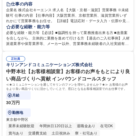
土日祝休み
仕事の内容
企業名 株式会社キーエンス 求人名 【大阪・京都・滋賀】営業事務 ※未経
験可 仕事の内容 【仕事内容】大阪営業所、京都営業所、滋賀営業所いず
れかにて営業事務をお任せ。 【詳細】電話応対・データ入力・伝票や見積
の作成・カタログ送付・来客対応・営業所内で発生する事務業務や業務改
必要な経験・能力等
善をお任せ。 【教育制度】ご入社後、育成担当とペアになりながらOJTに
必要な経験・能力等 【必須】■協調性を持って業務推進出来る方 ■改善案
て業務を覚えていただくことが可能です。業務システムがきちんと構築さ
を出しながら、主体的に業務を進めて行ける方 【過去のご入社事例】人材
れているため、スムーズに仕事に慣れることができる環境です。また、
派遣業界や保育業界等、メーカー以外、営業事務未経験者の入社実績有
「チームで成果を出す文化」があり、良いやり方を積極的に共有しながら
【当社の事務職について】単なる事務ではなく主体性を発揮したサポート
常に改善を目指す風土のため、安心して業務に取り組んでいただけます。
により、キーエンスの付加価値向上に貢献します。ベースの定型業務に加
募集職種 【大阪・京都・滋賀】営業事務 ※未経験可
正社員
えて、お客様や社員の状況に合わせ、能動的なサポート、改善の動きも期
キリンアンドコミュニケーションズ株式会社
待され。組織を支えるスペシャリストとして、チームに貢献し、結果的に
社員から頼られる存在になることができます。平均19:30の退勤以降の業
中野本社【お客様相談室】お客様のお声をもとにより良
務の持ち帰りも禁止されており、メリハリのある働き方となります。 学
い商品づくりへ貢献 インバウンドコールスタッフ
歴・資格 学歴：大学院 大学 高専 短大 語学力： 資格：
≪★コミュニケーションを通してキリンのファンを増やしませんか？★≫ お客様のお声
をより良い商品づくりに活かしていく上で、窓口となるお客様相談室でのお仕事です。
月給
30万円
勤務地
東京都中野区
業界未経験歓迎
年間休日120日以上
退職金あり
在宅OK
賞与あり
交通費支給
土日祝休み
寮・社宅あり