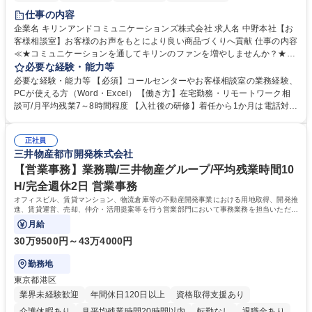
仕事の内容
企業名 キリンアンドコミュニケーションズ株式会社 求人名 中野本社【お
客様相談室】お客様のお声をもとにより良い商品づくりへ貢献 仕事の内容
≪★コミュニケーションを通してキリンのファンを増やしませんか？★≫
お客様のお声をより良い商品づくりに活かしていく上で、窓口となるお客
必要な経験・能力等
様相談室でのお仕事です。 日々お客様からいただくキリングループへのご
必要な経験・能力等 【必須】コールセンターやお客様相談室の業務経験、
意見を、企業活動に活かしています。お客様からの声に迅速かつ誠意をも
PCが使える方（Word・Excel）【働き方】在宅勤務・リモートワーク相
って対応、情報提供するとともにグループ内活動に反映しています。 【具
談可/月平均残業7～8時間程度 【入社後の研修】着任から1か月は電話対応
体的には】電話応対、メール、お手紙対応、ご指摘品調査報告書作成、有
のOJTを中心に実施し、電話対応に慣れた段階でメール・手紙のOJTを実
人チャットボット対応など。 【1日の対応件数】■電話：月間一人当たり
施する予定です。独り立ち以降もしっかりフォローする体制を整えていま
平均100件前後■メール・手紙：同上40件前後 募集職種 中野本社【お客様
正社員
すのでご安心ください。 【当社について】キリングループの広報機能を担
三井物産都市開発株式会社
相談室】お客様のお声をもとにより良い商品づくりへ貢献
う会社として、お客様との出会いを大切にし、磨き上げたホスピタリティ
を込めてコミュニケーションをとりながら広報関連業務を行っておりま
【営業事務】業務職/三井物産グループ/平均残業時間10
す。 学歴・資格 学歴：大学院 大学 高専 短大 専修学校 高校 語学力： 資
H/完全週休2日 営業事務
格：
オフィスビル、賃貸マンション、物流倉庫等の不動産開発事業における用地取得、開発推
進、賃貸運営、売却、仲介・活用提案等を行う営業部門において事務業務を担当いただき
ます。
月給
30万9500円～43万4000円
勤務地
東京都港区
業界未経験歓迎
年間休日120日以上
資格取得支援あり
介護休暇あり
月平均残業時間20時間以内
転勤なし
退職金あり