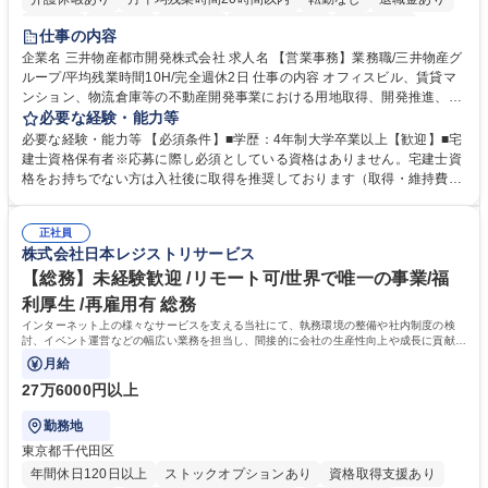
在宅OK
賞与あり
育休あり
完全週休2日制
交通費支給
仕事の内容
駅近5分以内
土日祝休み
寮・社宅あり
企業名 三井物産都市開発株式会社 求人名 【営業事務】業務職/三井物産グ
ループ/平均残業時間10H/完全週休2日 仕事の内容 オフィスビル、賃貸マ
ンション、物流倉庫等の不動産開発事業における用地取得、開発推進、賃
貸運営、売却、仲介・活用提案等を行う営業部門において事務業務を担当
必要な経験・能力等
いただきます。 【詳細】・契約書管理、契約書製本、捺印対応、ファイリ
必要な経験・能力等 【必須条件】■学歴：4年制大学卒業以上【歓迎】■宅
ング、登記簿取得、調書取得・支払業務（各種費用支払、支払管理、請
建士資格保有者※応募に際し必須としている資格はありません。宅建士資
求・支払データ登録、取引先マスター申請対応）・予算作成及び予実管
格をお持ちでない方は入社後に取得を推奨しております（取得・維持費用
理・各種稟議書、報告書作成業務・各種台帳管理、交際費・会議費支払報
の一部補助あり） 【求める人物像】 ・向学心豊かで、主体的に行動でき
告書作成及び月次管理・部内総務庶務全般 など※※配属先によっては上記
る方。 ・社内外の多様な関係者と協調して業務を進められるコミュニケー
の他に担当頂く業務が発生する場合があります。 募集職種 【営業事務】
正社員
ション力がある方。 ・チャレンジを厭わず、粘り強く業務に取り組める
株式会社日本レジストリサービス
業務職/三井物産グループ/平均残業時間10H/完全週休2日
方。多様な関係者と謙虚に信頼関係を構築でき、期限を意識したスケジュ
ール管理が出来る方。※将来的に他部署（営業部門、コーポレート部門）
【総務】未経験歓迎 /リモート可/世界で唯一の事業/福
へのジョブローテーションの可能性があります。 学歴・資格 学歴：大学
利厚生 /再雇用有 総務
院 大学 語学力： 資格：宅地建物取引士
インターネット上の様々なサービスを支える当社にて、執務環境の整備や社内制度の検
討、イベント運営などの幅広い業務を担当し、間接的に会社の生産性向上や成長に貢献し
ている部署です。
月給
27万6000円以上
勤務地
東京都千代田区
年間休日120日以上
ストックオプションあり
資格取得支援あり