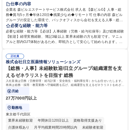
経験者歓迎
退職金あり
在宅OK
賞与あり
育休あり
仕事の内容
完全週休2日制
交通費支給
長期歓迎
駅近5分以内
土日祝休み
企業名 森ビルエステートサービス株式会社 求人名 【森ビルG】人事・総
務◆賞与5ヶ月◆年休120日◆残業少なめ◆リモート可 仕事の内容 森ビル
グループの安定した環境で、バックオフィスから会社を支える人事・総務
をお任せします。 労務と総務の業務をバランスよく担当し、ゆくゆくは制
必要な経験・能力等
度改定などのコア業務にも挑戦できる、やりがいある環境です。 ■勤怠管
必要な経験・能力等 【必須】人事経験（労務・給与社保等）及び総務経験
理、給与計算、社会保険手続き、年末調整等の労務管理全般 ■入退社手続
【歓迎】経理実務経験、簿記3級以上 業界未経験の方も歓迎です。マニュ
き、社内規定の改定や人事制度改定などのコア業務 ■社内イベントの企画
アルと部内OJT体制があるため、即戦力として安心して始められます。
運営やその他総務業務全般 ※労務と総務を1：1の割合でお任せ。 入社後
【魅力・やりがい】森ビルGの安定基盤で労務から総務まで幅広く携われ
は部内のOJTを中心に、あなたの経験に合わせて不足している部分はいつ
ます。定型業務に留まらず、社内規定や人事制度の改定など会社のコア業
でも質問・相談できる環境が整っているため、安心して成長できます。 募
正社員
務に挑戦できるため、自身の成長と組織への貢献度をダイレクトに実感で
株式会社日立医薬情報ソリューションズ
集職種 【森ビルG】人事・総務◆賞与5ヶ月◆年休120日◆残業少なめ◆
きます。 残業少なめ、週1日リモート可など、ワークライフバランスを保
リモート可
ち長期活躍できる環境です。 「これまでの幅広い経験を活かし、長期的な
【総務・人事】未経験歓迎/日立グループ/組織運営を支
キャリアを築きたい」という前向きな意欲と挑戦を全力で応援します。 学
えるゼネラリストを目指す 総務
歴・資格 学歴：大学院 大学 高専 短大 専修学校 高校 語学力： 資格：日商
入社直後は労務（労務管理・給与計算・安全衛生・福利厚生等）からお任せいたします。
簿記検定1級 日商簿記検定2級 日商簿記検定3級
将来は総務・採用・教育業務へ守備範囲を広げ、組織運営を支えるゼネラリストをめざせ
ます。
月給
27万7000円以上
勤務地
東京都千代田区
業界未経験歓迎
年間休日120日以上
資格取得支援あり
介護休暇あり
月平均残業時間20時間以内
未経験者歓迎