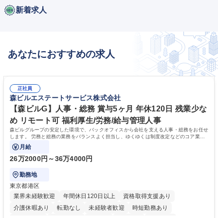
新着求人
あなたにおすすめの求人
正社員
森ビルエステートサービス株式会社
【森ビルG】人事・総務 賞与5ヶ月 年休120日 残業少な
め リモート可 福利厚生/労務/給与管理人事
森ビルグループの安定した環境で、バックオフィスから会社を支える人事・総務をお任せ
します。 労務と総務の業務をバランスよく担当し、ゆくゆくは制度改定などのコア業務
にも挑戦できる、やりがいある環境です。
月給
26万2000円～36万4000円
勤務地
東京都港区
業界未経験歓迎
年間休日120日以上
資格取得支援あり
介護休暇あり
転勤なし
未経験者歓迎
時短勤務あり