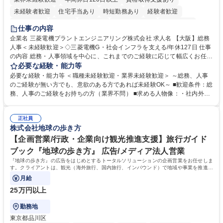
未経験者歓迎
住宅手当あり
時短勤務あり
経験者歓迎
退職金あり
在宅OK
賞与あり
完全週休2日制
交通費支給
仕事の内容
駅近5分以内
土日祝休み
服装自由
寮・社宅あり
食事補助あり
企業名 三菱電機プラントエンジニアリング株式会社 求人名 【大阪】総務
人事＜未経験歓迎＞◇三菱電機G・社会インフラを支える/年休127日 仕事
の内容 総務・人事領域を中心に、これまでのご経験に応じて幅広くお任せ
します。 ＜具体的には＞ ・総務/人事労務（給与・社保・勤怠管理など）
必要な経験・能力等
・採用・教育研修 ・福利厚生運用 など ※基本的には事務所勤務ですが、
必要な経験・能力等 ＜職種未経験歓迎・業界未経験歓迎＞ ～総務、人事
採用や教育等の業務内容により、関西圏以外への日帰り・宿泊を伴う国内
のご経験が無い方でも、意欲のある方であれば未経験OK～ ■歓迎条件：総
出張もございます。 ※担当業務を持ちつつ、お互いに助け合いながら、総
務、人事のご経験をお持ちの方（業界不問） ■求める人物像：・社内外の
務部という組織として協力しながら進める体制です。 募集職種 【大阪】
関係各部門との調整を率先して行い、業務を円滑に遂行できる協調性やコ
総務人事＜未経験歓迎＞◇三菱電機G・社会インフラを支える/年休127日
ミュニケーション能力を持っている方 ・人事総務領域に興味がありゼネラ
正社員
リスト志向をお持ちの方 学歴・資格 学歴：大学院 大学 語学力： 資格：
株式会社地球の歩き方
【企画営業/行政・企業向け観光推進支援】旅行ガイド
ブック『地球の歩き方』 広告/メディア法人営業
『地球の歩き方』の広告をはじめとするトータルソリューションの企画営業をお任せしま
す。クライアントは、観光（海外旅行、国内旅行、インバウンド）で地域や事業を推進し
たい国内外の行政や企業です。
月給
25万円以上
勤務地
東京都品川区