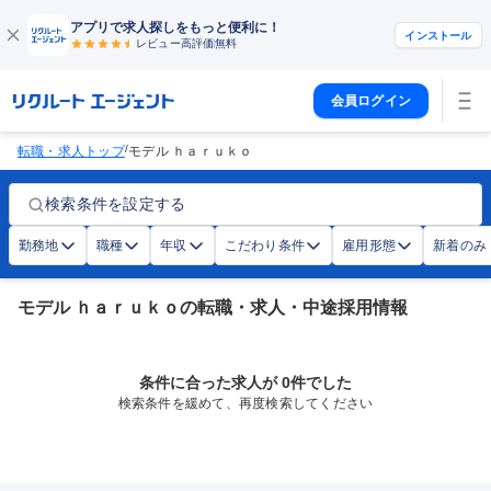
アプリで求人探しをもっと便利に！
インストール
レビュー高評価
無料
会員ログイン
/
転職・求人トップ
モデル ｈａｒｕｋｏ
検索条件を設定する
勤務地
職種
年収
こだわり条件
雇用形態
新着のみ
モデル ｈａｒｕｋｏの転職・求人・中途採用情報
条件に合った求人が 0件でした
検索条件を緩めて、再度検索してください