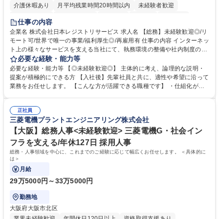
介護休暇あり
月平均残業時間20時間以内
未経験者歓迎
住宅手当あり
時短勤務あり
研修あり
在宅OK
賞与あり
仕事の内容
完全週休2日制
交通費支給
駅近5分以内
土日祝休み
服装自由
企業名 株式会社日本レジストリサービス 求人名 【総務】未経験歓迎◎/リ
モート可/世界で唯一の事業/福利厚生◎/再雇用有 仕事の内容 インターネッ
ト上の様々なサービスを支える当社にて、執務環境の整備や社内制度の検
討、イベント運営などの幅広い業務を担当し、間接的に会社の生産性向上
必要な経験・能力等
や成長に貢献している部署です。 会社の全メンバーが安心して長く成果を
必要な経験・能力等 【◎未経験歓迎◎】 主体的に考え、論理的な説明・
発揮できる環境を整えるために、毎日のメンテナンスや維持管理に加え、
提案が積極的にできる方 【入社後】先輩社員と共に、適性や希望に沿って
新たな施策検討を積極的に行っていただき、会社全体を巻き込み課題解決
業務をお任せします。 【こんな方が活躍できる職種です】 ・仕組化が好
を推進。 ・オフィス運営：執務環境の整備・物品管理・社内規定整備/改
き/得意・協働の姿勢を持っている・優先順位付け、マルチタスクが得意・
善・イベント企画/運営・非常時の対応 など、本人の希望や適性によって
様々な立場で物事を考えられる・定型業務だけでなく突発的な出来事にも
幅広い業務の体得が可能で、多様なキャリアパスを描くことも可能です。
正社員
対処できる・新しいことに興味関心がある 【魅力】■自己啓発支援：資格
三菱電機プラントエンジニアリング株式会社
募集職種 【総務】未経験歓迎◎/リモート可/世界で唯一の事業/福利厚生◎/
取得や通信教育など費用の80%（年間25万円まで）を補助 ■住宅手当：家
再雇用有
賃の50%（月額7万円まで）を補助 学歴・資格 学歴：大学院 大学 語学
【大阪】総務人事<未経験歓迎> 三菱電機G・社会イン
力： 資格：
フラを支える/年休127日 採用人事
総務・人事領域を中心に、これまでのご経験に応じて幅広くお任せします。 ＜具体的に
は＞
月給
29万5000円～33万5000円
勤務地
大阪府大阪市北区
業界未経験歓迎
年間休日120日以上
資格取得支援あり