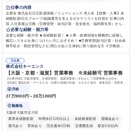
住宅手当あり
時短勤務あり
退職金あり
在宅OK
賞与あり
仕事の内容
育休あり
完全週休2日制
交通費支給
土日祝休み
寮・社宅あり
企業名 株式会社日立医薬情報ソリューションズ 求人名 【総務・人事】未
経験歓迎/日立グループ/組織運営を支えるゼネラリストを目指す 仕事の内
容 入社直後は労務（労務管理・給与計算・安全衛生・福利厚生等）からお
任せいたします。将来は総務・採用・教育業務へ守備範囲を広げ、組織運
必要な経験・能力等
営を支えるゼネラリストをめざせます。 ・初期業務：労働時間管理、給与
必要な経験・能力等 ★未経験歓迎！ ★人事・総務領域を横断的に経験し
計算、社会保険対応、福利厚生管理、安全衛生、健康経営推進等をお任せ
幅広いスキルを身につけたい方におすすめ！ ■労務管理(給与計算・社会保
します。ご経験に応じて、休職者管理など、幅広く経験を積んでいただき
険手続き・勤怠管理など)に関心があり主体的に取り組める方 ※労務経験
ます。 ・将来的な広がり：総務・採用・教育・税務対応・経営企画等。
者は早期にご活躍いただけます。 ■チームで仕事を推進できる方■将来は
★メンバーがマンツーマンで丁寧に教えるため、ご経験が浅くても安心！
マネジメント職として活躍したい 【尚可】■人事、労務、採用、教育業務
幅広く経験を積みたい意欲がある方に最適な環境です。 募集職種 【総
正社員
のご経験 ■労務管理（給与計算・社会保険手続き・勤怠管理など）の経験
株式会社キーエンス
務・人事】未経験歓迎/日立グループ/組織運営を支えるゼネラリストを目
■衛生管理者の資格をお持ちの方 学歴・資格 学歴：大学院 大学 高専 短大
指す
専修学校 高校 語学力： 資格：
【大阪・京都・滋賀】営業事務 ※未経験可 営業事務
【仕事内容】大阪営業所、京都営業所、滋賀営業所いずれかにて営業事務をお任せ。
【詳細】電話応対・データ入力・伝票や見積の作成・カタログ送付・来客対応・営業所内
で発生する事務業務や業務改善をお任せ。
月給
27万9000円～28万1000円
勤務地
大阪府大阪市淀川区
業界未経験歓迎
年間休日120日以上
未経験者歓迎
退職金あり
賞与あり
育休あり
完全週休2日制
交通費支給
駅近5分以内