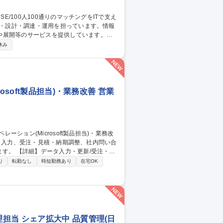
や展開等のサービスを提供しています。
社内用IaaS/SaaS/Idpの設計/構築/運
休み
増床に伴うIT設備の設計、構築、運用保守
ークあふれる“会社”を創る」ために「いつ
す 募集職種 ■システムア
soft製品担当)・業務改善 営業
/受注・見
等の資料作成/AIツール(Microsoft
り
転勤なし
時短勤務あり
在宅OK
応の業務改善 【働き方】TeamsやGmailを活
ける環境を整えています。 募集職種
・業務改善
担当 シェア拡大中 品質管理(日