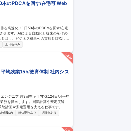
本のPDCAを回す/在宅可 Web
ルを回し、ビジネス成果への貢献を目指しま
制
土日祝休み
事業部門への動画活用提案 ■生成AIを用い
・音声・字幕の生成や制作管理 ※1日50本
平均残業15h/教育体制 社内シス
統計画や安定運用を支える仕事です。 ・
況の解析、設備容量の検討 ・将来の電力系
0時間以内
時短勤務あり
退職金あり
ory等を用いた系統解析 ・解析結果をもとにし
ア 週3