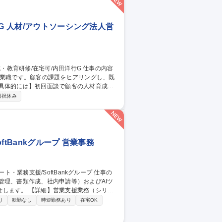
G 人材/アウトソーシング法人営
営業職です。顧客の課題をヒアリングし、既
ービスを提案します。既存商材50%、オーダ
日祝休み
研修を企画することもあります。 【研修内
キル研修等 募集職種 【研修企
tBankグループ 営業事務
管理、書類作成、社内申請等）およびAIツ
援業務（シリア
・請求書等の書類作成・発行/押印申請等の社
り
転勤なし
時短勤務あり
在宅OK
改善/業務の標準化・マニュアル整備 【働
しており、業務に慣れた後は週1～2日程度の在