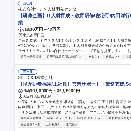
正社員
株式会社ウチダ人材開発センタ
【研修企画】IT人材育成・教育研修/在宅可/内田洋行
業
30万円～43万円
月給
東京都墨田区
企業名 株式会社ウチダ人材開発センタ 求人名 【研修企画】IT人材育成・教育研修/在宅可/内田洋行G 仕事の内容
■主に官公庁、法人、学校に対し、IT人材育成研修の企画提案を行う
存カリキュラムの組み合わせやオーダーメイド研修を提案します。 【具体的には】初回面談で顧客の人材育成課
題をヒアリングし、新入社員研修やプログラミング研修等のIT教育サ
業界未経験歓迎
月平均残業時間20時間以内
転勤なし
退職金あり
土
ーメイド提案50%の割合で、パートナー講師と連携しながらゼロから
容】■DX人材育成研修■IT基礎研修■IT技術者育成研修■ビジネスマナー研修■営業ス
画】IT人材育成・教育研修/在宅可/内田洋行G
正社員
SB C&S株式会社
【障がい者採用/正社員】営業サポート・業務支援/Sof
30万6000円～36万9000円
月給
大阪府大阪市北区
企業名 ＳＢ Ｃ＆Ｓ株式会社 求人名 【障がい者採用/正社員】営業サポート・業務支援/SoftBankグループ 仕事の
内容 関西・中国・九州エリアの営業活動を支える業務支援全般（納期
ールを活用した業務効率化・プロセス改善、マニュアル整備等をお任せします。 【詳細】営業支
ル取得、納期調整、メーカー出荷報告）/納期回答・納期管理/納品書
業界未経験歓迎
副業・WワークOK
年間休日120日以上
資格取得支援あ
内申請業務/各種事務・庶務業務/AIツールを活用した業務効率化・業務
完全週休2日制
土日祝休み
服装自由
き方】TeamsやGoogle Chatを中心にコミュニケーションを実施