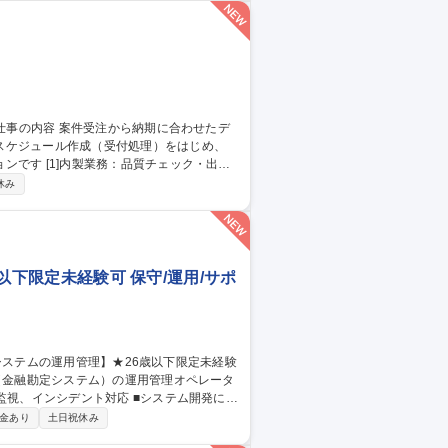
応を担当。来店されたお客様のニーズヒア
スケジュール作成（受付処理）をはじめ、
ェック・出荷
ントロール：月150～350件の進捗管理 ・顧
休み
元化 募集職種 【発送オペ
歳以下限定未経験可 保守/運用/サポ
ILに基づいた大規模金融システムの運用業務
金あり
土日祝休み
or三鷹/金融システムの運用管理】★26歳以下限定未経験可★