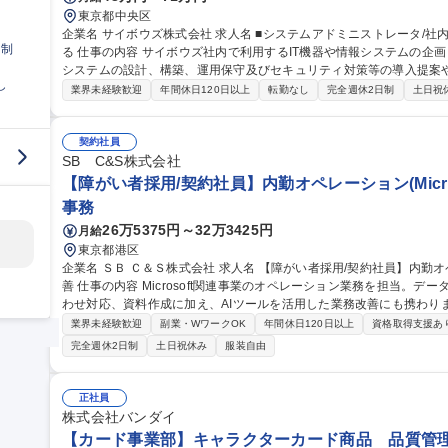
東京都中央区
企業名 サイボウズ株式会社 求人名 ■システムアドミニストレータ/社内SE/100人100通りのマッチングをITで支え
日制
る 仕事の内容 サイボウズ社内で利用するIT機器や情報システムの企画・設計・調達・運用を担っています。情報
システムの設計、構築、運用保守及びセキュリティ対策等の導入提案
し
【業務内容】■サイボウズの働き方を支えるITシステムの設計/構築/運用保守■
業界未経験歓迎
年間休日120日以上
転勤なし
完全週休2日制
土日祝
用保守■社内用オンプレミスサーバーの設計・運用保守■拠点の構築・
※当社の企業理念を実現するための社内環境づくり、つまり「チームワ
でも、どこでも、誰とでも、最高の仕事ができるITを提供する」をミッションとしていま
契約社員
ドミニストレータ/社内SE/100人100通りのマッチングをITで支える
SB C&S株式会社
【障がい者採用/契約社員】内勤オペレーション(Micro
事務
26万5375円～32万3425円
月給
東京都港区
企業名 ＳＢ Ｃ＆Ｓ株式会社 求人名 【障がい者採用/契約社員】内勤オペレーション(Microsoft製品担当)・業務改
善 仕事の内容 Microsoft関連事業のオペレーション業務を担当。データ入力、受注・見積・納期調整、社内問い合
わせ対応、資料作成に加え、AIツールを活用した業務改善にも携わります。 【詳細】データ入力・更新
積作成・納期調整/社内営業からの問い合わせ対応/マニュアル作成や売上データ
業界未経験歓迎
副業・WワークOK
年間休日120日以上
資格取得支援あ
Copilot、ChatGPT等)を活用したAIエージェント作成や問い合わせ対
完全週休2日制
土日祝休み
服装自由
用しています。障がい配慮に関する面談や在宅勤務など、無理なく柔軟に働
【障がい者採用/契約社員】内勤オペレーション(Microsoft製品担当)
正社員
株式会社バンダイ
【カード事業部】キャラクターカード商品 品質管理