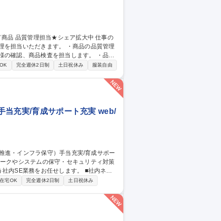
だきます。 ・商品の品質管理
様の確認、商品検査を担当します。 ・品質
OK
完全週休2日制
土日祝休み
服装自由
手当充実/育成サポート充実 web/
E業務をお任せします。 ■社内ネッ
SMSの更新および監査対応 ■社員向けAI教
在宅OK
完全週休2日制
土日祝休み
等のライセンス管理 ※東京、大阪、広島、小倉
映でき、サポート・インフラ経験を活かし新