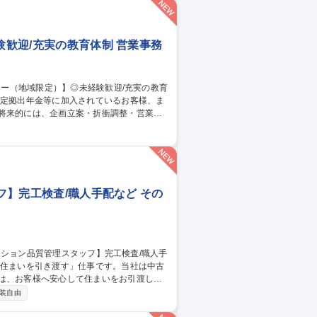
験歓迎/充実の教育体制 営業事務
集職種 ■首都圏【総合
ッフ】完工検査/職人手配など その
のは、お客様へ安心して住まいをお引渡しす
装自由
の品質チェック■是正箇所の確認・写真撮影