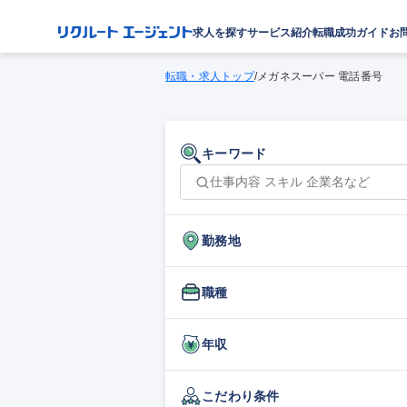
求人を探す
サービス紹介
転職成功ガイド
お
転職・求人トップ
/
メガネスーパー 電話番号
キーワード
勤務地
職種
年収
こだわり条件