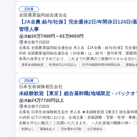
宅勤務も可能です。 募集職種 【障がい者採用/正社員】営業サポー
正社員
全国農業協同組合連合会
【JA全農:給与/社保】完全週休2日/年間休日124日/
管理人事
30万7000円～63万9000円
月給
東京都千代田区
企業名 全国農業協同組合連合会 求人名 【JA全農：給与/社保】完全週休2日/年間休日124日/基本定時退社 仕事の
内容 全国農業協同組合連合会（JA全農）は、給与・賞与管理、退職
体系の改革をすすめており、これまでの業務のご経験やスキルを活か
ご経験・適性・希望をもとに、以下の中から担当いただく業務を決定し
業界未経験歓迎
年間休日120日以上
月平均残業時間20時間以内
退職金
応、年末調整業務 ■人事制度の運用・改善対応■社会保険に関する手続
向・受入出向に関する管理業務 ■退職給付金制度に関する業務 など 募集職種 【JA全農：給与/社保】完全週休2日/
年間休日124日/基本定時退社
正社員
日本生命保険相互会社
未経験歓迎【東京】総合基幹職(地域限定・バックオフ
24万7720円以上
月給
東京都千代田区
企業名 日本生命保険相互会社 求人名 ★未経験歓迎【東京】総合基幹職（地域限定・バックオフィス中心） 仕事
の内容 以下の領域における、企画立案・折衝調整・営業・管理・事
全般を中心に幅広くご活躍いただきます。 ＜入社直後の職務の例＞ 〇支社領域：営業職員の活動がスムーズに進
むよう、事務手続きや各種調整を担当。保険手続きに関する事務、営
転勤なし
退職金あり
完全週休2日制
土日祝休み
務(営業職員の採用事務・地域の企業との取引の支援業務・支社での企