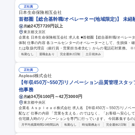
正社員
日本生命保険相互会社
首都圏【総合基幹職/オペレーター(地域限定)】 未経
24万7720円以上
月給
東京都文京区
企業名 日本生命保険相互会社 求人名 ■首都圏【総合基幹職/オペレーター（地域限定）】◎未経験歓迎/充実の教育
体制 仕事の内容 各コールセンターのオペレーターとして、生損保・確定拠出年金等に加入されているお客様、ま
たは取扱代理店（銀行員・営業担当者含む）からの電話応対業務。 ※将来的には、企画立案・折衝調整・営業・
管理・事務および事務の指導・統括業務にわたる業務全般への変更の可能性があります 募
転勤なし
退職金あり
完全週休2日制
土日祝休み
基幹職/オペレーター（地域限定）】◎未経験歓迎/充実の教育体制
正社員
Asplead株式会社
【年収450万~550万/リノベーション品質管理スタ
他事務
34万6100円～42万3000円
月給
東京都中央区
企業名 Ａｓｐｌｅａｄ株式会社 求人名 【年収450万～550万/リノベーション品質管理スタッフ】完工検査/職人手
配など 仕事の内容 「営業を支える」のではなく、「お客様へ安心して住まいを引き渡す」仕事です。当社は中古
住宅購入時のリノベーションを専門に行っています。 今回募集する
るために 欠かせない品質管理・現場サポートスタッフです。工事がスムーズに進むよう現場を支え、施工品質を
月平均残業時間20時間以内
転勤なし
時短勤務あり
完全週休2日制
服
最後まで守る重要なポジションです。 【具体的には】■完成した工事