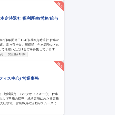
ト・業務支援/SoftBankグループ
基本定時退社 福利厚生/労務/給与
関連、賞与引当金、所得税・年末調整などの
して活躍いただける方を募集しています。
ます。 ■給与・賞与管理業務■所得税対
あり
完全週休2日制
き・管理 ■人事システムの運用・管理■出
ィス中心) 営業事務
務および事務の指導・統括業務にわたる業務
業職員からの問い合わせ対応、支社運営業
画業務など)等〇ライフプラザ領域：お客様