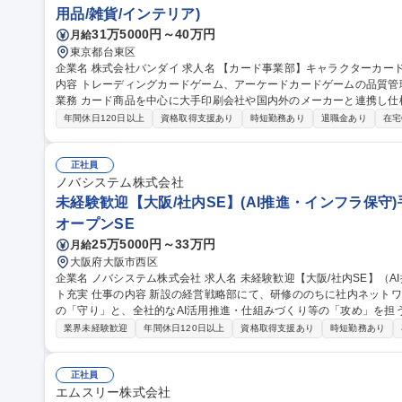
用品/雑貨/インテリア)
31万5000円～40万円
月給
東京都台東区
企業名 株式会社バンダイ 求人名 【カード事業部】キャラクターカード商品 品質管理担当★シェア拡大中 仕事の
内容 トレーディングカードゲーム、アーケードカードゲームの品質管理を担当いた
業務 カード商品を中心に大手印刷会社や国内外のメーカーと連携し仕
向上、持続性向上に向けた各種取組み 募集職種 【カード事業部】キャラクターカード商品 品質管理担当★シェア
年間休日120日以上
資格取得支援あり
時短勤務あり
退職金あり
在宅
拡大中
正社員
ノバシステム株式会社
未経験歓迎【大阪/社内SE】(AI推進・インフラ保守)
オープンSE
25万5000円～33万円
月給
大阪府大阪市西区
企業名 ノバシステム株式会社 求人名 未経験歓迎【大阪/社内SE】（AI推進・インフラ保守）手当充実/育成サポー
ト充実 仕事の内容 新設の経営戦略部にて、研修ののちに社内ネットワークやシステムの保守・セキュリティ対策
の「守り」と、全社的なAI活用推進・仕組みづくり等の「攻め」を担う社内S
トワーク、システムの保守・セキュリティ対策・社員教育 ■Pマーク、I
業界未経験歓迎
年間休日120日以上
資格取得支援あり
時短勤務あり
育、AI利用の仕組みづくり ■M365、Claude、ウィルスバスター
の全拠点が対象。 ※新設組織のため仕組みづくりからアイデアを反
領域へ挑戦できます。 募集職種 未経験歓迎【大阪/社内SE】（AI推進・インフラ保守）手当充実/育成サポート充
正社員
実
エムスリー株式会社