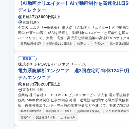
【AI動画クリエイター】AIで動画制作を高速化!1日50
ディレクター
47万3000円以上
月給
東京都港区
企業名 エムスリー株式会社 求人名 【AI動画クリエイター】AIで動画制作を高速化！1日50本のPDCAを回す/在宅
可◎ 仕事の内容 生成AIを活用し、動画制作のスピードと可能性を拡大させます。AIによる自動化と従来の制作の
ハイブリッドで、大量・高速・高品質な動画施策の高速PDCAサイク
す。 AIエージェントに定型作業を任せ、「何を・なぜ作るか」の判断と企画に集中する新しい制作スタイルを担
業界未経験歓迎
年間休日120日以上
転勤なし
在宅OK
完全週休2日
います。 ■AI・自動化を用いた動画制作ワークフローの設計と最適化 ■
た動画コンテンツ企画・制作・効果検証 ■AIによるシナリオ・クリップ
規模の体制を構築し、仮説検証と改善を行います。 募集職種 【AI動画クリエイター】AIで動画制作を高速化！1
正社員
日50本のPDCAを回す/在宅可◎
株式会社J-POWERビジネスサービス
電力系統解析エンジニア 週3回在宅可/年休124日/月
テムエンジニア
33万8200円以上
月給
東京都中央区
企業名 株式会社Ｊ－ＰＯＷＥＲビジネスサービス 求人名 電力系統解析エンジニア 週3回在宅可/年休124日/月平均
残業15h/教育体制◎ 仕事の内容 発電・送電設備に関する電力系統解析業務を担当します。潮流計算や安定度解
析、再生可能エネルギー導入時の影響評価などを通じて、将来の電力系
発電設備や新規需要家の系統連系に伴う影響評価 ・電圧変動や潮流状
業界未経験歓迎
年間休日120日以上
資格取得支援あり
月平均残業時間2
統計画に向けたシミュレーション ・RTDS、PSCAD、PowerFact
在宅OK
完全週休2日制
土日祝休み
た技術検討資料の作成 ・解析手法の高度化や支援ツール開発にも挑戦可能 募集職種 電力系統解析エンジニ
回在宅可/年休124日/月平均残業15h/教育体制◎