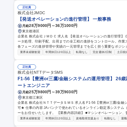
がご来店する窓口で、安心して保険について相談できるようお客様対
リング、契約内容の相談対応、各種お手続き対応等 募集職種 ★未経験歓迎【東京】総合基幹職（地域限定・バッ
正社員
クオフィス中心）
株式会社JMDC
【発送オペレーションの進行管理】 一般事務
28万9000円～36万1000円
月給
東京都港区
企業名 株式会社ＪＭＤＣ 求人名 【発送オペレーションの進行管理】 仕事の内容 案件受注から納期に合わせたデ
ータ処理、印刷手配、出荷までの全工程の進捗をコントロール。作業
各フェーズの進捗管理や実績の一元管理までを広く担う重要なポジションです [1]内製業務：品質チ
対応・資材管理 [2]外注業務：発注進行 [3]進行管理・事務： ・案件コ
業界未経験歓迎
年間休日120日以上
転勤なし
完全週休2日制
土日祝
客対応：納品書等作成、連絡、問い合わせ ・クロージング：実績・書類管理、データ一
レーションの進行管理】
正社員
株式会社NTTデータSMS
F1-56【豊洲or三鷹/金融システムの運用管理】 26
ートエンジニア
25万9800円～39万9030円
月給
東京都江東区
企業名 株式会社ＮＴＴデータＳＭＳ 求人名 F1-56【豊洲or三鷹/金融システムの運用管理】★26歳以下限定未経験
可★ 仕事の内容 JAバンクで使われているオンライン勘定系システム（金融勘定システム）の運用管理オペレータ
ーをお任せいたします。 【業務内容詳細】 ■マシンオペレーション、監視、インシデント対応 ■システム開発に伴
う運用受け入れ推進 ■改善活動、各種報告書作成 【業務の魅力】 IT
業界未経験歓迎
年間休日120日以上
資格取得支援あり
転勤なし
退職
を担当することができます。 募集職種 F1-56【豊洲