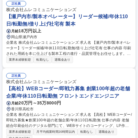
から枚葉印刷、製本、封入発注まで一貫生産ラインで短納期に対応してい
正社員
ます。 ◎ベネッセ社向けの教材やＤＭをはじめ、官公庁の定期刊行物や百
株式会社ムレコミュニケーションズ
貨店の販促物など、大手クライアントを中心に長い取引と実績があり、業
【瀬戸内市/製本オペレーター】リーダー候補/年休110
績は安定しています。 募集職種 【高松/印刷製本機械オペレーター】未経
日/転勤無/借り上げ社宅有 製本
験可/年休110日/転勤無/借り上げ社宅有
18万円以上
月給
岡山県瀬戸内市
企業名 株式会社ムレコミュニケーションズ 求人名 【瀬戸内市/製本オペレ
ーター】リーダー候補/年休110日/転勤無/借り上げ社宅有 仕事の内容 印刷
された用紙を本に仕上げる製本工程の進行・品質管理をお任せします。1
台の機械を責任者として管理する「一人親方」のような、高い集中力と専
業界未経験歓迎
転勤なし
退職金あり
門性が活きる職人的なお仕事です。 ■製本機械の操作・監視、全体の進行
および品質管理 ■サポートスタッフ（派遣社員や実習生）への作業指示 ※
工場内は冷暖房完備！季節を問わず作業に集中できる環境です。 ※むき出
正社員
しの紙束を扱うため、手袋の汚れやわずかな折れも見逃さない、品質を守
株式会社ムレコミュニケーションズ
る大きな責任を伴う仕事です。自分の機械を安定稼働させるミッションを
【高松】WEBコーダー/即戦力募集 創業100年超の老舗
持つため、正確で慎重な作業が得意な方に最適です。 募集職種 【瀬戸内
企業/年休110日/転勤無 フロントエンドエンジニア
市/製本オペレーター】リーダー候補/年休110日/転勤無/借り上げ社宅有
20万円～35万8000円
月給
香川県高松市
企業名 株式会社ムレコミュニケーションズ 求人名 【高松】WEBコーダー/
即戦力募集★創業100年超の老舗企業/年休110日/転勤無 仕事の内容 老舗
総合印刷会社のデジタル部門にて、WEBサイトのコーディング、LP作成
等をお任せします。営業に同行し、初期の打ち合わせ（仕様決定・要件定
業界未経験歓迎
月平均残業時間20時間以内
転勤なし
退職金あり
義）から参画できる、裁量の大きいエンジニアポジションです。 ■WEBサ