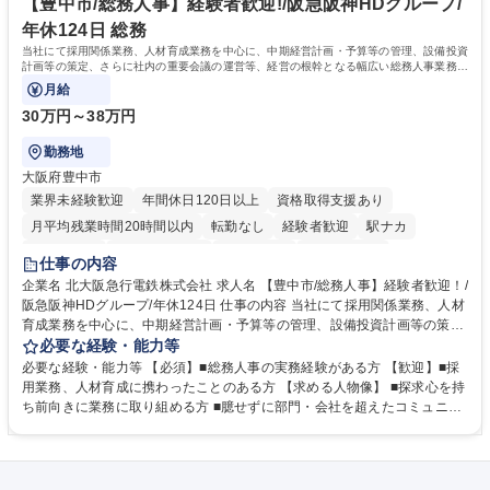
専修学校 高校 語学力： 資格：
【豊中市/総務人事】経験者歓迎!/阪急阪神HDグループ/
年休124日 総務
当社にて採用関係業務、人材育成業務を中心に、中期経営計画・予算等の管理、設備投資
計画等の策定、さらに社内の重要会議の運営等、経営の根幹となる幅広い総務人事業務全
般を担当していただきます。
月給
30万円～38万円
勤務地
大阪府豊中市
業界未経験歓迎
年間休日120日以上
資格取得支援あり
月平均残業時間20時間以内
転勤なし
経験者歓迎
駅ナカ
退職金あり
完全週休2日制
交通費支給
駅近5分以内
仕事の内容
土日祝休み
服装自由
昼食補助あり
食事補助あり
企業名 北大阪急行電鉄株式会社 求人名 【豊中市/総務人事】経験者歓迎！/
阪急阪神HDグループ/年休124日 仕事の内容 当社にて採用関係業務、人材
育成業務を中心に、中期経営計画・予算等の管理、設備投資計画等の策
定、さらに社内の重要会議の運営等、経営の根幹となる幅広い総務人事業
必要な経験・能力等
務全般を担当していただきます。 【主な業務内容】 ■採用関係業務および
必要な経験・能力等 【必須】■総務人事の実務経験がある方 【歓迎】■採
人材育成(社員研修)業務の推進 ■中期経営計画および予算等の管理 ■設備
用業務、人材育成に携わったことのある方 【求める人物像】 ■探求心を持
投資計画等の策定 ■社内の重要会議の運営 ■その他総務人事業務全般 【入
ち前向きに業務に取り組める方 ■臆せずに部門・会社を超えたコミュニケ
社後】入社後は採用や育成をメインに担当し将来的には経営根幹に関わる
ーションの取れる方 ■自分で考えて行動のできる方 ■第二の創業期を迎え
総務人事業務全般へ幅広く従事していただきます。 募集職種 【豊中市/総
る当社で組織の次代を担うネクスト人材として長期的に成長したい方 ■周
務人事】経験者歓迎！/阪急阪神HDグループ/年休124日
囲のメンバーと協調しつつ主体性を持って能動的に業務を推進できる方 学
歴・資格 学歴：大学院 大学 高専 短大 専修学校 高校 語学力： 資格：