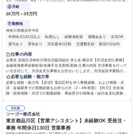
受付・内容確認・審査・データ入力のほか、加入者様や医療機関等からの問い合わせ電話
対応や書類発送等を担当します。
月給
26万円～35万円
勤務地
神奈川県横浜市中区
年間休日120日以上
転勤なし
経験者歓迎
退職金あり
在宅OK
賞与あり
育休あり
完全週休2日制
交通費支給
駅近5分以内
土日祝休み
仕事の内容
企業名 全国共済神奈川県生活協同組合 求人名 横浜市【共済金支払事務】
金融保険業界経験歓迎/各種手当充実/転勤無 仕事の内容 共済事業を行って
いる当社にて、共済金支払事務をお任せいたします。共済金請求書類の受
付・内容確認・審査・データ入力のほか、加入者様や医療機関等からの問
必要な経験・能力等
い合わせ電話対応や書類発送等を担当します。 ■共済金請求書類の受付、
必要な経験・能力等 【必須】電話応対を伴う事務経験、および保険・共
内容確認、および共済金支払に関する審査・事務処理業務全般を担当 ■専
済・金融業界での実務経験をお持ちの方（2～4年程度）【尚可】生命保
用システムへのデータ入力、各種必要書類の作成・発送作業 ■加入者様や
険・損害保険・共済での勤務経験、事故受付や保険金・給付金支払業務経
医療機関等からの各種問い合わせに対する丁寧かつ迅速な電話応対 ■現場
験がある方 【求める人物像】■相手の立場に立った丁寧な対応ができる方
調査の対応および業務プロセスの改善活動 【業務内容の変更範囲】当社の
■チームワークを大切にし、素直に学べる方★外勤の保険営業から内勤事
指定する業務 募集職種 横浜市【共済金支払事務】金融保険業界経験歓迎/
正社員
務へのキャリアチェンジ希望者も大歓迎です！ 学歴・資格 学歴：大学院
ソーゴー株式会社
各種手当充実/転勤無
大学 高専 短大 専修学校 高校 語学力： 資格：
東京都品川区【営業アシスタント】未経験OK 受発注・
事務 年間休日130日 営業事務
樹脂板や建築資材などの販売・加工事業を行っている当社にて、営業アシスタント業務を