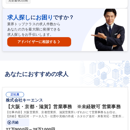
完全週休2日制
イトのコーディング、チェック、修正、LP作成 ■営業担当に同行しての顧
客打ち合わせ、要件定義、仕様選定 ■Google各種ツールを用いたタグ挿
入、SEOキーワード選定 ■環境：Wordpress、HTML、CSS、PHP、Java
求人探し
お困り
に
ですか？
Script ※営業からの依頼に基づき上流から参画。単なる作業にとどまら
業界トップクラスの求人件数から
ず、顧客折衝など対応力を活かせる環境です。 募集職種 【高松】WEBコ
あなたの力を最大限に発揮できる
ーダー/即戦力募集★創業100年超の老舗企業/年休110日/転勤無
求人探しをお手伝いします。
アドバイザーに相談する
あなたにおすすめの求人
正社員
株式会社キーエンス
【大阪・京都・滋賀】営業事務 ※未経験可 営業事務
【仕事内容】大阪営業所、京都営業所、滋賀営業所いずれかにて営業事務をお任せ。
【詳細】電話応対・データ入力・伝票や見積の作成・カタログ送付・来客対応・営業所内
で発生する事務業務や業務改善をお任せ。
月給
27万9000円～28万1000円