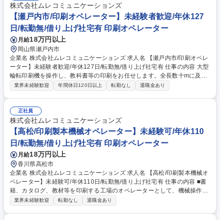
株式会社ムレコミュニケーションズ
【瀬戸内市/印刷オペレーター】未経験者歓迎/年休127
日/転勤無/借り上げ社宅有 印刷オペレーター
18万円以上
月給
岡山県瀬戸内市
企業名 株式会社ムレコミュニケーションズ 求人名 【瀬戸内市/印刷オペレ
ーター】未経験者歓迎/年休127日/転勤無/借り上げ社宅有 仕事の内容 大型
輪転印刷機を操作し、教科書等の印刷をお任せします。全長数十mに及ぶ
巨大設備の音が響く中、2～3人のチームで大きな声を掛け合いながら稼働
業界未経験歓迎
年間休日120日以上
転勤なし
退職金あり
させる、ダイナミックで活気あるモノづくりの現場です。 ■大正13年創
業。ベネッセ様等大手取引多数の安定企業です。 ■遠方からのUIターンも
歓迎！家賃2割負担の社宅制度あり。 ■ほぼ全員が未経験スタート。ゼロ
正社員
から丁寧に教える環境です。 ■工場内は冷暖房完備で快適！交替勤務も慣
株式会社ムレコミュニケーションズ
れれば無理なく働けます。 ■年休127日でお休みたっぷり。家族行事やプ
【高松/印刷製本機械オペレーター】未経験可/年休110
ライベートも充実！ ※チームワーク重視のコミュニケーションと品質を守
日/転勤無/借り上げ社宅有 印刷オペレーター
る集中力が活きる仕事です。 募集職種 【瀬戸内市/印刷オペレーター】未
18万円以上
月給
経験者歓迎/年休127日/転勤無/借り上げ社宅有
香川県高松市
企業名 株式会社ムレコミュニケーションズ 求人名 【高松/印刷製本機械オ
ペレーター】未経験可/年休110日/転勤無/借り上げ社宅有 仕事の内容 ■書
籍、カタログ、教材等を印刷する工場のオペレーターとして、機械操作、
生産管理、機械の調整・メンテナンスなどの業務全般を担当。将来的には
業界未経験歓迎
転勤なし
退職金あり
ライン全体のマネジメントまでお任せします。 ◎最新鋭の機能と設備を導
入し、高い品質と印刷精度を誇っています。 CTP出力（データ受け渡し）