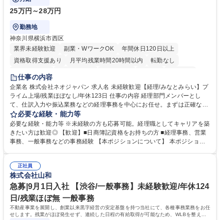
25万円～28万円
勤務地
神奈川県横浜市西区
業界未経験歓迎
副業・WワークOK
年間休日120日以上
資格取得支援あり
月平均残業時間20時間以内
転勤なし
未経験者歓迎
時短勤務あり
退職金あり
在宅OK
賞与あり
仕事の内容
完全週休2日制
交通費支給
駅近5分以内
土日祝休み
服装自由
企業名 株式会社ネオジャパン 求人名 未経験歓迎【経理/みなとみらい】プ
ライム上場/残業ほぼなし/年休123日 仕事の内容 経理部門メンバーとし
寮・社宅あり
て、仕訳入力や振込業務などの経理事務を中心にお任せ。まずは正確な入
力・確認業務からスタートし、既存メンバーと一緒に業務を進めながら段
必要な経験・能力等
階的に経理知識を身につけていただきます。 【具体的には】 ■社内稟議に
必要な経験・能力等 ※未経験の方も応募可能。経理職としてキャリアを築
基づく仕訳入力 ■月末の振込業務 ■明細作成 ■伝票処理、記帳業務 ■既存
きたい方は歓迎◎ 【歓迎】■日商簿記資格をお持ちの方 ■経理事務、営業
メンバーの業務サポート 【将来的には】 ■月次決算補助 ■四半期・年次決
事務、一般事務などの事務経験 【本ポジションについて】 本ポジション
算補助 ■有価証券報告書など開示資料作成補助 ■海外子会社を含む連結決
の魅力は、プライム上場企業の経理部門で、未経験から経理キャリアをス
算補助 ※3～5年程度を目安に、徐々に決算業務へ業務範囲を広げていく
タートできる点です。まずは仕訳入力や振込業務など基礎的な業務から担
想定です。 募集職種 未経験歓迎【経理/みなとみらい】プライム上場/残業
正社員
当し、3～5年をかけて月次決算・四半期決算・開示資料作成補助などへス
株式会社山和
ほぼなし/年休123日
テップアップできます。また、残業は通常月ほぼなく、決算月でも10時間
未満のため、無理なく経理として専門性を身につけられる環境です。 学
急募|9月1日入社 【渋谷/一般事務】未経験歓迎/年休124
歴・資格 学歴：大学院 大学 高専 短大 専修学校 高校 語学力： 資格：日商
日/残業ほぼ無 一般事務
簿記検定1級 日商簿記検定2級
不動産事業を展開し、創業以来黒字経営の安定基盤を持つ当社にて、各種事務業務をお任
せします。残業がほぼ発生せず、連続した日程の有給取得が可能なため、WLBを整えた