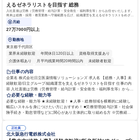
えるゼネラリストを目指す 総務
入社直後は労務（労務管理・給与計算・安全衛生・福利厚生等）からお任せいたします。
将来は総務・採用・教育業務へ守備範囲を広げ、組織運営を支えるゼネラリストをめざせ
ます。
月給
27万7000円以上
勤務地
東京都千代田区
業界未経験歓迎
年間休日120日以上
資格取得支援あり
介護休暇あり
月平均残業時間20時間以内
未経験者歓迎
住宅手当あり
時短勤務あり
退職金あり
在宅OK
賞与あり
仕事の内容
育休あり
完全週休2日制
交通費支給
土日祝休み
寮・社宅あり
企業名 株式会社日立医薬情報ソリューションズ 求人名 【総務・人事】未
経験歓迎/日立グループ/組織運営を支えるゼネラリストを目指す 仕事の内
容 入社直後は労務（労務管理・給与計算・安全衛生・福利厚生等）からお
任せいたします。将来は総務・採用・教育業務へ守備範囲を広げ、組織運
必要な経験・能力等
営を支えるゼネラリストをめざせます。 ・初期業務：労働時間管理、給与
必要な経験・能力等 ★未経験歓迎！ ★人事・総務領域を横断的に経験し
計算、社会保険対応、福利厚生管理、安全衛生、健康経営推進等をお任せ
幅広いスキルを身につけたい方におすすめ！ ■労務管理(給与計算・社会保
します。ご経験に応じて、休職者管理など、幅広く経験を積んでいただき
険手続き・勤怠管理など)に関心があり主体的に取り組める方 ※労務経験
ます。 ・将来的な広がり：総務・採用・教育・税務対応・経営企画等。
者は早期にご活躍いただけます。 ■チームで仕事を推進できる方■将来は
★メンバーがマンツーマンで丁寧に教えるため、ご経験が浅くても安心！
マネジメント職として活躍したい 【尚可】■人事、労務、採用、教育業務
幅広く経験を積みたい意欲がある方に最適な環境です。 募集職種 【総
正社員
のご経験 ■労務管理（給与計算・社会保険手続き・勤怠管理など）の経験
北大阪急行電鉄株式会社
務・人事】未経験歓迎/日立グループ/組織運営を支えるゼネラリストを目
■衛生管理者の資格をお持ちの方 学歴・資格 学歴：大学院 大学 高専 短大
指す