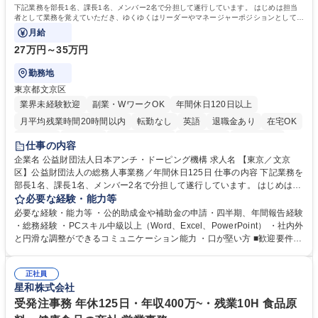
資格：
下記業務を部長1名、課長1名、メンバー2名で分担して遂行しています。 はじめは担当
者として業務を覚えていただき、ゆくゆくはリーダーやマネージャーポジションとして活
躍いただくことを期待しています。
月給
27万円～35万円
勤務地
東京都文京区
業界未経験歓迎
副業・WワークOK
年間休日120日以上
月平均残業時間20時間以内
転勤なし
英語
退職金あり
在宅OK
賞与あり
育休あり
完全週休2日制
交通費支給
土日祝休み
仕事の内容
食事補助あり
企業名 公益財団法人日本アンチ・ドーピング機構 求人名 【東京／文京
区】公益財団法人の総務人事業務／年間休日125日 仕事の内容 下記業務を
部長1名、課長1名、メンバー2名で分担して遂行しています。 はじめは担
当者として業務を覚えていただき、ゆくゆくはリーダーやマネージャーポ
必要な経験・能力等
ジションとして活躍いただくことを期待しています。 【総務・人事グルー
必要な経験・能力等 ・公的助成金や補助金の申請・四半期、年間報告経験
プの業務内容】 ・人事制度関連 ・採用活動 ・教育研修の企画、実行 ・勤
・総務経験 ・PCスキル中級以上（Word、Excel、PowerPoint） ・社内外
怠管理 ・官公庁への各種提出 ・法定の会議運営（評議員会、理事会） ・
と円滑な調整ができるコミュニケーション能力 ・口が堅い方 ■歓迎要件
コンプライアンス ・内部規程やルールの管理、整備、文書管理 ・契約関
・採用業務経験 ・英語に抵抗がない方 ・営業経験 学歴・資格 学歴：大学
連 ・衛生管理 ・防災関連・公的助成金の管理・オフィス、ファシリティ
院 大学 高専 短大 専修学校 高校 語学力： 資格：
管理 ・福利厚生関連 ・職員からの問合せ、相談対応 ・その他日常の総務
正社員
星和株式会社
業務全般 募集職種 【東京／文京区】公益財団法人の総務人事業務／年間
休日125日
受発注事務 年休125日・年収400万~・残業10H 食品原