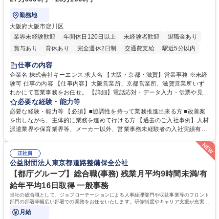
勤務地
大阪府大阪市淀川区
業界未経験歓迎
年間休日120日以上
未経験者歓迎
退職金あり
賞与あり
育休あり
完全週休2日制
交通費支給
駅近5分以内
土日祝休み
仕事の内容
企業名 株式会社キーエンス 求人名 【大阪・京都・滋賀】営業事務 ※未経
験可 仕事の内容 【仕事内容】大阪営業所、京都営業所、滋賀営業所いず
れかにて営業事務をお任せ。 【詳細】電話応対・データ入力・伝票や見積
の作成・カタログ送付・来客対応・営業所内で発生する事務業務や業務改
必要な経験・能力等
善をお任せ。 【教育制度】ご入社後、育成担当とペアになりながらOJTに
必要な経験・能力等 【必須】■協調性を持って業務推進出来る方 ■改善案
て業務を覚えていただくことが可能です。業務システムがきちんと構築さ
を出しながら、主体的に業務を進めて行ける方 【過去のご入社事例】人材
れているため、スムーズに仕事に慣れることができる環境です。また、
派遣業界や保育業界等、メーカー以外、営業事務未経験者の入社実績有
「チームで成果を出す文化」があり、良いやり方を積極的に共有しながら
【当社の事務職について】単なる事務ではなく主体性を発揮したサポート
常に改善を目指す風土のため、安心して業務に取り組んでいただけます。
により、キーエンスの付加価値向上に貢献します。ベースの定型業務に加
募集職種 【大阪・京都・滋賀】営業事務 ※未経験可
正社員
えて、お客様や社員の状況に合わせ、能動的なサポート、改善の動きも期
公益財団法人東京都道路整備保全公社
待され。組織を支えるスペシャリストとして、チームに貢献し、結果的に
社員から頼られる存在になることができます。平均19:30の退勤以降の業
【都庁グループ】総合職(事務) 残業月平均9時間未満/有
務の持ち帰りも禁止されており、メリハリのある働き方となります。 学
給年平均16日取得 一般事務
歴・資格 学歴：大学院 大学 高専 短大 語学力： 資格：
当社の総合職として、ジョブローテーションによる人事経理部門や収益事業等のフロント
部門の部署等幅広い部署での業務をお任せいたします。研修制度やキャリア支援が充実し
ております！ ※下記業務詳細
月給