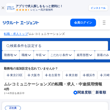
アプリで求人探しをもっと便利に！
インストール
レビュー高評価
無料
会員ログイン
/
転職・求人トップ
ムレコミュニケーションズ
検索条件を設定する
勤務地
職種
年収
こだわり条件
雇用形態
新着のみ
勤務地の追加設定を忘れていませんか？
東京23区
大阪市
名古屋市
東京都
横浜市
川崎
ムレコミュニケーションズの転職・求人・中途採用情報
4
件
関連度順
新着順
1
〜
4
件目を表示中
正社員