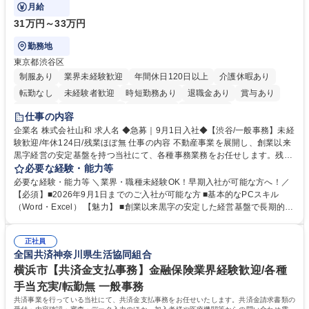
い方にお勧めの環境です！
月給
31万円～33万円
勤務地
東京都渋谷区
制服あり
業界未経験歓迎
年間休日120日以上
介護休暇あり
転勤なし
未経験者歓迎
時短勤務あり
退職金あり
賞与あり
育休あり
完全週休2日制
交通費支給
土日祝休み
仕事の内容
企業名 株式会社山和 求人名 ◆急募｜9月1日入社◆【渋谷/一般事務】未経
験歓迎/年休124日/残業ほぼ無 仕事の内容 不動産事業を展開し、創業以来
黒字経営の安定基盤を持つ当社にて、各種事務業務をお任せします。残業
がほぼ発生せず、連続した日程の有給取得が可能なため、WLBを整えたい
必要な経験・能力等
方にお勧めの環境です！ 入社後はOJTを通じて丁寧に研修を行いますの
必要な経験・能力等 ＼業界・職種未経験OK！早期入社が可能な方へ！／
で、事務未経験の方でも安心して臨むことができます。 【業務詳細】■電
【必須】■2026年9月1日までのご入社が可能な方 ■基本的なPCスキル
話・来客対応 ■物件の鍵や社内の備品管理 ■データ入力や書類作成 ■契約
（Word・Excel） 【魅力】 ■創業以来黒字の安定した経営基盤で長期的に
書などのファイリング ■郵送物の仕訳・発送 など 募集職種 ◆急募｜9月1
安心して働ける環境 ■残業ほぼなしで働きやすさ抜群、プライベートとの
日入社◆【渋谷/一般事務】未経験歓迎/年休124日/残業ほぼ無
両立が可能 ■有給取得を積極的に推奨、年間10日程度の取得実績 ■1ヶ月
正社員
のOJTで業務を習得可能、未経験でもしっかりサポート 学歴・資格 学
全国共済神奈川県生活協同組合
歴：大学院 大学 高専 短大 語学力： 資格：
横浜市【共済金支払事務】金融保険業界経験歓迎/各種
手当充実/転勤無 一般事務
共済事業を行っている当社にて、共済金支払事務をお任せいたします。共済金請求書類の