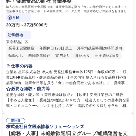
料・健康食品の商社 営業事務
輸入される食品原料や食品添加物、健康食品等を扱う「食」の総合商社である当社にて、
営業事務として営業サポートや書類作成、データ入力、電話対応などの業務をお任せしま
す。
月給
30万円～37万5000円
勤務地
東京都品川区
業界未経験歓迎
年間休日120日以上
月平均残業時間20時間以内
転勤なし
未経験者歓迎
賞与あり
育休あり
完全週休2日制
交通費支給
土日祝休み
仕事の内容
企業名 星和株式会社 求人名 受発注事務◆年休125日・年収400万～・残
業10H◆食品原料・健康食品の商社 仕事の内容 輸入される食品原料や食
品添加物、健康食品等を扱う「食」の総合商社である当社にて、営業事務
として営業サポートや書類作成、データ入力、電話対応などの業務をお任
必要な経験・能力等
せします。 ・受注／出荷指示／売上管理／仕入管理／在庫管理／お客様や
必要な経験・能力等 ＜業種未経験歓迎＞ 【歓迎】受発注業務のご経験
倉庫と電話確認など、販売に関わる事務、営業サポートをお願いします。
【求める人物像】・受発注や物流が好きな方 ・社会人としての基本的な常
・入社後は商品について覚えることから始め、先輩社員OJTと共に業務を
識・コミュニケーション力をお持ちの方 ・電話でのやり取りを含め、相手
進めて頂きます。未経験から始めた方も多数活躍中です。 [業務内容の変
の要件を正しく理解し対応できる方 ・数量・在庫・出荷数などの数値を正
更の範囲:会社の定める業務] 募集職種 受発注事務◆年休125日・年収400
確に扱う業務に抵抗がない方 ・PCを業務で日常的に使用しており、四則
万～・残業10H◆食品原料・健康食品の商社
正社員
演算ができる方 ・業務ルールや指示を理解し、行動できる方 学歴・資格
株式会社日立医薬情報ソリューションズ
学歴：大学院 大学 短大 語学力： 資格：
【総務・人事】未経験歓迎/日立グループ/組織運営を支