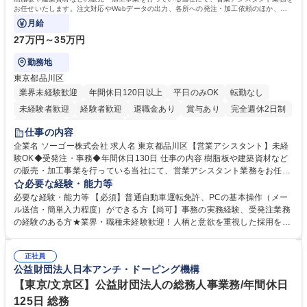
お任せいたします。注文対応やWebデータの出力、各所への発注・加工依頼のほか、電
話・メール対応等の事務業務を担当します。
月給
27万円～35万円
勤務地
東京都品川区
業界未経験歓迎
年間休日120日以上
平日のみOK
転勤なし
未経験者歓迎
経験者歓迎
退職金あり
賞与あり
完全週休2日制
交通費支給
駅近5分以内
土日祝休み
仕事の内容
企業名 ソーゴー株式会社 求人名 東京都品川区【営業アシスタント】未経
験OK◆受発注・事務◆年間休日130日 仕事の内容 樹脂板や建築資材など
の販売・加工事業を行っている当社にて、営業アシスタント業務をお任せ
いたします。注文対応やWebデータの出力、各所への発注・加工依頼のほ
必要な経験・能力等
か、電話・メール対応等の事務業務を担当します。 ■受注・発注業務：FA
必要な経験・能力等 【必須】普通自動車運転免許、PCの基本操作（メー
Xによる注文対応、Web発注データのプリントアウト、各仕入先・協力会
ル送信・簡単入力程度）ができる方【尚可】事務の実務経験、受発注業務
社への発注および加工依頼等 ■納品書・請求書の作成および発送手配 ■商
の経験のある方★業界・職種未経験歓迎！人柄と意欲を重視した採用を行
品手配・在庫確認・納期調整 ■電話・メールでの問い合わせ対応および付
っています。 【要件】未経験歓迎！未経験からスタートして長く勤務する
随する事務全般 ※高度なPCスキルは不要です。【業務内容の変更範囲】
社員が多数在籍しています。 【求める人物像】納期優先の業界のため状況
当社の指定する業務 募集職種 東京都品川区【営業アシスタント】未経験O
正社員
変化に臨機応変かつ柔軟に対応できる方、約束を守り正確に作業を進めら
公益財団法人日本アンチ・ドーピング機構
K◆受発注・事務◆年間休日130日
れる方を求めています。高度なPCスキルや関数知識は一切不要です。丁
寧な指導体制が整っているため、安心してお仕事をスタートしていただけ
【東京/文京区】公益財団法人の総務人事業務/年間休日
ます。 学歴・資格 学歴：大学院 大学 高専 短大 専修学校 高校 語学力：
125日 総務