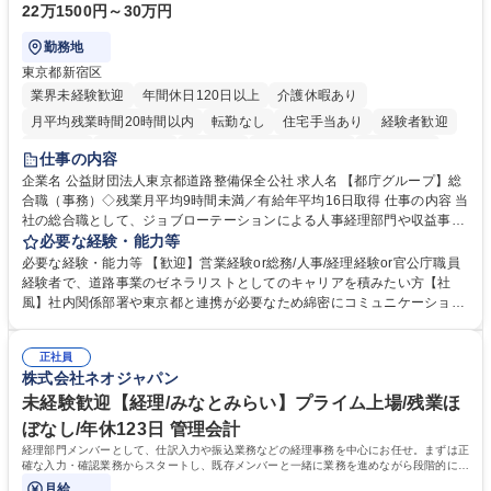
22万1500円～30万円
勤務地
東京都新宿区
業界未経験歓迎
年間休日120日以上
介護休暇あり
月平均残業時間20時間以内
転勤なし
住宅手当あり
経験者歓迎
研修あり
退職金あり
賞与あり
完全週休2日制
交通費支給
仕事の内容
駅近5分以内
資格取得手当あり
食事補助あり
企業名 公益財団法人東京都道路整備保全公社 求人名 【都庁グループ】総
合職（事務）◇残業月平均9時間未満／有給年平均16日取得 仕事の内容 当
社の総合職として、ジョブローテーションによる人事経理部門や収益事業
等のフロント部門の部署等幅広い部署での業務をお任せいたします。研修
必要な経験・能力等
制度やキャリア支援が充実しております！ ※下記業務詳細 【業務詳細】■
必要な経験・能力等 【歓迎】営業経験or総務/人事/経理経験or官公庁職員
管理部門：広報、人事、経理など当公社の運営に係る管理業務 ■収益部
経験者で、道路事業のゼネラリストとしてのキャリアを積みたい方【社
門：駐車場の新規開拓、管理運営、新宿駅西口広場の「イベントコーナ
風】社内関係部署や東京都と連携が必要なため綿密にコミュニケーション
ー」などの管理運営 ■道路部門：整備の急がれる骨格幹線道路や木造住宅
を図っています。 【業務の魅力】■幅広く携われる：総合職（事務）で
密集地域の特定整備路線の用地取得、道路に関する普及啓発事業、都内の
は、駐車場の管理運営や道路用地の取得、公益財団法人の中枢を担う管理
道路施設や道路工事現場の見学ツアー事業 ※入社後は上記いずれかの部門
正社員
部門など多岐に渡る業務を経験できます。 ■様々なプロジェクト：駐車場
株式会社ネオジャパン
へ配属。※業務内容変更の範囲：会社の定める業務 募集職種 【都庁グル
事業の他、新宿駅西口広場内に設置された照明を兼ねた広告「ブライトサ
ープ】総合職（事務）◇残業月平均9時間未満／有給年平均16日取得
イン」の管理運営を行うなど、事業収益を生み出す活動を積極的に行って
未経験歓迎【経理/みなとみらい】プライム上場/残業ほ
います。 学歴・資格 学歴：大学院 大学 高専 短大 専修学校 高校 語学力：
ぼなし/年休123日 管理会計
資格：
経理部門メンバーとして、仕訳入力や振込業務などの経理事務を中心にお任せ。まずは正
確な入力・確認業務からスタートし、既存メンバーと一緒に業務を進めながら段階的に経
理知識を身につけていただきます。
月給