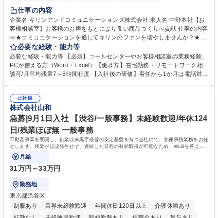
仕事の内容
企業名 キリンアンドコミュニケーションズ株式会社 求人名 中野本社【お
客様相談室】お客様のお声をもとにより良い商品づくりへ貢献 仕事の内容
≪★コミュニケーションを通してキリンのファンを増やしませんか？★≫
お客様のお声をより良い商品づくりに活かしていく上で、窓口となるお客
必要な経験・能力等
様相談室でのお仕事です。 日々お客様からいただくキリングループへのご
必要な経験・能力等 【必須】コールセンターやお客様相談室の業務経験、
意見を、企業活動に活かしています。お客様からの声に迅速かつ誠意をも
PCが使える方（Word・Excel）【働き方】在宅勤務・リモートワーク相
って対応、情報提供するとともにグループ内活動に反映しています。 【具
談可/月平均残業7～8時間程度 【入社後の研修】着任から1か月は電話対応
体的には】電話応対、メール、お手紙対応、ご指摘品調査報告書作成、有
のOJTを中心に実施し、電話対応に慣れた段階でメール・手紙のOJTを実
人チャットボット対応など。 【1日の対応件数】■電話：月間一人当たり
施する予定です。独り立ち以降もしっかりフォローする体制を整えていま
平均100件前後■メール・手紙：同上40件前後 募集職種 中野本社【お客様
正社員
すのでご安心ください。 【当社について】キリングループの広報機能を担
株式会社山和
相談室】お客様のお声をもとにより良い商品づくりへ貢献
う会社として、お客様との出会いを大切にし、磨き上げたホスピタリティ
を込めてコミュニケーションをとりながら広報関連業務を行っておりま
急募|9月1日入社 【渋谷/一般事務】未経験歓迎/年休124
す。 学歴・資格 学歴：大学院 大学 高専 短大 専修学校 高校 語学力： 資
日/残業ほぼ無 一般事務
格：
不動産事業を展開し、創業以来黒字経営の安定基盤を持つ当社にて、各種事務業務をお任
せします。残業がほぼ発生せず、連続した日程の有給取得が可能なため、WLBを整えた
い方にお勧めの環境です！
月給
31万円～33万円
勤務地
東京都渋谷区
制服あり
業界未経験歓迎
年間休日120日以上
介護休暇あり
転勤なし
未経験者歓迎
時短勤務あり
退職金あり
賞与あり