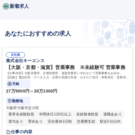
新着求人
あなたにおすすめの求人
正社員
株式会社キーエンス
【大阪・京都・滋賀】営業事務 ※未経験可 営業事務
【仕事内容】大阪営業所、京都営業所、滋賀営業所いずれかにて営業事務をお任せ。
【詳細】電話応対・データ入力・伝票や見積の作成・カタログ送付・来客対応・営業所内
で発生する事務業務や業務改善をお任せ。
月給
27万9000円～28万1000円
勤務地
大阪府大阪市淀川区
業界未経験歓迎
年間休日120日以上
未経験者歓迎
退職金あり
賞与あり
育休あり
完全週休2日制
交通費支給
駅近5分以内
土日祝休み
仕事の内容