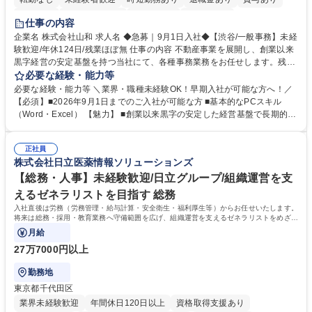
育休あり
完全週休2日制
交通費支給
土日祝休み
仕事の内容
企業名 株式会社山和 求人名 ◆急募｜9月1日入社◆【渋谷/一般事務】未経
験歓迎/年休124日/残業ほぼ無 仕事の内容 不動産事業を展開し、創業以来
黒字経営の安定基盤を持つ当社にて、各種事務業務をお任せします。残業
がほぼ発生せず、連続した日程の有給取得が可能なため、WLBを整えたい
必要な経験・能力等
方にお勧めの環境です！ 入社後はOJTを通じて丁寧に研修を行いますの
必要な経験・能力等 ＼業界・職種未経験OK！早期入社が可能な方へ！／
で、事務未経験の方でも安心して臨むことができます。 【業務詳細】■電
【必須】■2026年9月1日までのご入社が可能な方 ■基本的なPCスキル
話・来客対応 ■物件の鍵や社内の備品管理 ■データ入力や書類作成 ■契約
（Word・Excel） 【魅力】 ■創業以来黒字の安定した経営基盤で長期的に
書などのファイリング ■郵送物の仕訳・発送 など 募集職種 ◆急募｜9月1
安心して働ける環境 ■残業ほぼなしで働きやすさ抜群、プライベートとの
日入社◆【渋谷/一般事務】未経験歓迎/年休124日/残業ほぼ無
両立が可能 ■有給取得を積極的に推奨、年間10日程度の取得実績 ■1ヶ月
正社員
のOJTで業務を習得可能、未経験でもしっかりサポート 学歴・資格 学
株式会社日立医薬情報ソリューションズ
歴：大学院 大学 高専 短大 語学力： 資格：
【総務・人事】未経験歓迎/日立グループ/組織運営を支
えるゼネラリストを目指す 総務
入社直後は労務（労務管理・給与計算・安全衛生・福利厚生等）からお任せいたします。
将来は総務・採用・教育業務へ守備範囲を広げ、組織運営を支えるゼネラリストをめざせ
ます。
月給
27万7000円以上
勤務地
東京都千代田区
業界未経験歓迎
年間休日120日以上
資格取得支援あり