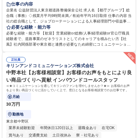
研修あり
退職金あり
賞与あり
完全週休2日制
交通費支給
仕事の内容
駅近5分以内
資格取得手当あり
食事補助あり
企業名 公益財団法人東京都道路整備保全公社 求人名 【都庁グループ】総
合職（事務）◇残業月平均9時間未満／有給年平均16日取得 仕事の内容 当
社の総合職として、ジョブローテーションによる人事経理部門や収益事業
等のフロント部門の部署等幅広い部署での業務をお任せいたします。研修
必要な経験・能力等
制度やキャリア支援が充実しております！ ※下記業務詳細 【業務詳細】■
必要な経験・能力等 【歓迎】営業経験or総務/人事/経理経験or官公庁職員
管理部門：広報、人事、経理など当公社の運営に係る管理業務 ■収益部
経験者で、道路事業のゼネラリストとしてのキャリアを積みたい方【社
門：駐車場の新規開拓、管理運営、新宿駅西口広場の「イベントコーナ
風】社内関係部署や東京都と連携が必要なため綿密にコミュニケーション
ー」などの管理運営 ■道路部門：整備の急がれる骨格幹線道路や木造住宅
を図っています。 【業務の魅力】■幅広く携われる：総合職（事務）で
密集地域の特定整備路線の用地取得、道路に関する普及啓発事業、都内の
は、駐車場の管理運営や道路用地の取得、公益財団法人の中枢を担う管理
道路施設や道路工事現場の見学ツアー事業 ※入社後は上記いずれかの部門
正社員
部門など多岐に渡る業務を経験できます。 ■様々なプロジェクト：駐車場
キリンアンドコミュニケーションズ株式会社
へ配属。※業務内容変更の範囲：会社の定める業務 募集職種 【都庁グル
事業の他、新宿駅西口広場内に設置された照明を兼ねた広告「ブライトサ
ープ】総合職（事務）◇残業月平均9時間未満／有給年平均16日取得
イン」の管理運営を行うなど、事業収益を生み出す活動を積極的に行って
中野本社【お客様相談室】お客様のお声をもとにより良
います。 学歴・資格 学歴：大学院 大学 高専 短大 専修学校 高校 語学力：
い商品づくりへ貢献 インバウンドコールスタッフ
資格：
≪★コミュニケーションを通してキリンのファンを増やしませんか？★≫ お客様のお声
をより良い商品づくりに活かしていく上で、窓口となるお客様相談室でのお仕事です。
月給
30万円
勤務地
東京都中野区
業界未経験歓迎
年間休日120日以上
退職金あり
在宅OK
賞与あり
交通費支給
土日祝休み
寮・社宅あり