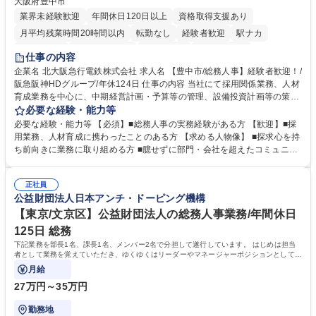
大阪府豊中市
業界未経験歓迎
年間休日120日以上
資格取得支援あり
月平均残業時間20時間以内
転勤なし
経験者歓迎
駅ナカ
退職金あり
完全週休2日制
交通費支給
駅近5分以内
仕事の内容
土日祝休み
服装自由
昼食補助あり
食事補助あり
企業名 北大阪急行電鉄株式会社 求人名 【豊中市/総務人事】経験者歓迎！/
阪急阪神HDグループ/年休124日 仕事の内容 当社にて採用関係業務、人材
育成業務を中心に、中期経営計画・予算等の管理、設備投資計画等の策
定、さらに社内の重要会議の運営等、経営の根幹となる幅広い総務人事業
必要な経験・能力等
務全般を担当していただきます。 【主な業務内容】 ■採用関係業務および
必要な経験・能力等 【必須】■総務人事の実務経験がある方 【歓迎】■採
人材育成(社員研修)業務の推進 ■中期経営計画および予算等の管理 ■設備
用業務、人材育成に携わったことのある方 【求める人物像】 ■探求心を持
投資計画等の策定 ■社内の重要会議の運営 ■その他総務人事業務全般 【入
ち前向きに業務に取り組める方 ■臆せずに部門・会社を超えたコミュニケ
社後】入社後は採用や育成をメインに担当し将来的には経営根幹に関わる
ーションの取れる方 ■自分で考えて行動のできる方 ■第二の創業期を迎え
総務人事業務全般へ幅広く従事していただきます。 募集職種 【豊中市/総
る当社で組織の次代を担うネクスト人材として長期的に成長したい方 ■周
務人事】経験者歓迎！/阪急阪神HDグループ/年休124日
正社員
囲のメンバーと協調しつつ主体性を持って能動的に業務を推進できる方 学
公益財団法人日本アンチ・ドーピング機構
歴・資格 学歴：大学院 大学 高専 短大 専修学校 高校 語学力： 資格：
【東京/文京区】公益財団法人の総務人事業務/年間休日
125日 総務
下記業務を部長1名、課長1名、メンバー2名で分担して遂行しています。 はじめは担当
者として業務を覚えていただき、ゆくゆくはリーダーやマネージャーポジションとして活
躍いただくことを期待しています。
月給
27万円～35万円
勤務地