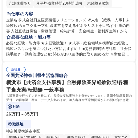
介護休暇あり
月平均残業時間20時間以内
未経験者歓迎
住宅手当あり
時短勤務あり
退職金あり
在宅OK
賞与あり
仕事の内容
育休あり
完全週休2日制
交通費支給
土日祝休み
寮・社宅あり
企業名 株式会社日立医薬情報ソリューションズ 求人名 【総務・人事】未
経験歓迎/日立グループ/組織運営を支えるゼネラリストを目指す 仕事の内
容 入社直後は労務（労務管理・給与計算・安全衛生・福利厚生等）からお
任せいたします。将来は総務・採用・教育業務へ守備範囲を広げ、組織運
必要な経験・能力等
営を支えるゼネラリストをめざせます。 ・初期業務：労働時間管理、給与
必要な経験・能力等 ★未経験歓迎！ ★人事・総務領域を横断的に経験し
計算、社会保険対応、福利厚生管理、安全衛生、健康経営推進等をお任せ
幅広いスキルを身につけたい方におすすめ！ ■労務管理(給与計算・社会保
します。ご経験に応じて、休職者管理など、幅広く経験を積んでいただき
険手続き・勤怠管理など)に関心があり主体的に取り組める方 ※労務経験
ます。 ・将来的な広がり：総務・採用・教育・税務対応・経営企画等。
者は早期にご活躍いただけます。 ■チームで仕事を推進できる方■将来は
★メンバーがマンツーマンで丁寧に教えるため、ご経験が浅くても安心！
マネジメント職として活躍したい 【尚可】■人事、労務、採用、教育業務
幅広く経験を積みたい意欲がある方に最適な環境です。 募集職種 【総
正社員
のご経験 ■労務管理（給与計算・社会保険手続き・勤怠管理など）の経験
全国共済神奈川県生活協同組合
務・人事】未経験歓迎/日立グループ/組織運営を支えるゼネラリストを目
■衛生管理者の資格をお持ちの方 学歴・資格 学歴：大学院 大学 高専 短大
指す
専修学校 高校 語学力： 資格：
横浜市【共済金支払事務】金融保険業界経験歓迎/各種
手当充実/転勤無 一般事務
共済事業を行っている当社にて、共済金支払事務をお任せいたします。共済金請求書類の
受付・内容確認・審査・データ入力のほか、加入者様や医療機関等からの問い合わせ電話
対応や書類発送等を担当します。
月給
26万円～35万円
勤務地
神奈川県横浜市中区
年間休日120日以上
転勤なし
経験者歓迎
退職金あり
在宅OK