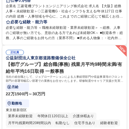
仕事の内容
駅近5分以内
土日祝休み
服装自由
寮・社宅あり
食事補助あり
企業名 三菱電機プラントエンジニアリング株式会社 求人名 【大阪】総務
人事＜未経験歓迎＞◇三菱電機G・社会インフラを支える/年休127日 仕事
の内容 総務・人事領域を中心に、これまでのご経験に応じて幅広くお任せ
します。 ＜具体的には＞ ・総務/人事労務（給与・社保・勤怠管理など）
必要な経験・能力等
・採用・教育研修 ・福利厚生運用 など ※基本的には事務所勤務ですが、
必要な経験・能力等 ＜職種未経験歓迎・業界未経験歓迎＞ ～総務、人事
採用や教育等の業務内容により、関西圏以外への日帰り・宿泊を伴う国内
のご経験が無い方でも、意欲のある方であれば未経験OK～ ■歓迎条件：総
出張もございます。 ※担当業務を持ちつつ、お互いに助け合いながら、総
務、人事のご経験をお持ちの方（業界不問） ■求める人物像：・社内外の
務部という組織として協力しながら進める体制です。 募集職種 【大阪】
関係各部門との調整を率先して行い、業務を円滑に遂行できる協調性やコ
総務人事＜未経験歓迎＞◇三菱電機G・社会インフラを支える/年休127日
ミュニケーション能力を持っている方 ・人事総務領域に興味がありゼネラ
正社員
リスト志向をお持ちの方 学歴・資格 学歴：大学院 大学 語学力： 資格：
公益財団法人東京都道路整備保全公社
【都庁グループ】総合職(事務) 残業月平均9時間未満/有
給年平均16日取得 一般事務
当社の総合職として、ジョブローテーションによる人事経理部門や収益事業等のフロント
部門の部署等幅広い部署での業務をお任せいたします。研修制度やキャリア支援が充実し
ております！ ※下記業務詳細
月給
22万1500円～30万円
勤務地
東京都新宿区
業界未経験歓迎
年間休日120日以上
介護休暇あり
月平均残業時間20時間以内
転勤なし
住宅手当あり
経験者歓迎