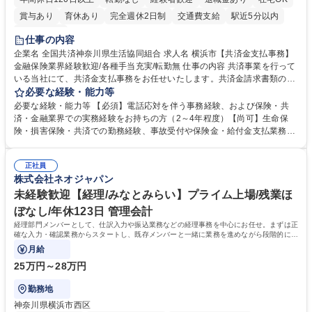
賞与あり
育休あり
完全週休2日制
交通費支給
駅近5分以内
土日祝休み
仕事の内容
企業名 全国共済神奈川県生活協同組合 求人名 横浜市【共済金支払事務】
金融保険業界経験歓迎/各種手当充実/転勤無 仕事の内容 共済事業を行って
いる当社にて、共済金支払事務をお任せいたします。共済金請求書類の受
付・内容確認・審査・データ入力のほか、加入者様や医療機関等からの問
必要な経験・能力等
い合わせ電話対応や書類発送等を担当します。 ■共済金請求書類の受付、
必要な経験・能力等 【必須】電話応対を伴う事務経験、および保険・共
内容確認、および共済金支払に関する審査・事務処理業務全般を担当 ■専
済・金融業界での実務経験をお持ちの方（2～4年程度）【尚可】生命保
用システムへのデータ入力、各種必要書類の作成・発送作業 ■加入者様や
険・損害保険・共済での勤務経験、事故受付や保険金・給付金支払業務経
医療機関等からの各種問い合わせに対する丁寧かつ迅速な電話応対 ■現場
験がある方 【求める人物像】■相手の立場に立った丁寧な対応ができる方
調査の対応および業務プロセスの改善活動 【業務内容の変更範囲】当社の
■チームワークを大切にし、素直に学べる方★外勤の保険営業から内勤事
指定する業務 募集職種 横浜市【共済金支払事務】金融保険業界経験歓迎/
正社員
務へのキャリアチェンジ希望者も大歓迎です！ 学歴・資格 学歴：大学院
株式会社ネオジャパン
各種手当充実/転勤無
大学 高専 短大 専修学校 高校 語学力： 資格：
未経験歓迎【経理/みなとみらい】プライム上場/残業ほ
ぼなし/年休123日 管理会計
経理部門メンバーとして、仕訳入力や振込業務などの経理事務を中心にお任せ。まずは正
確な入力・確認業務からスタートし、既存メンバーと一緒に業務を進めながら段階的に経
理知識を身につけていただきます。
月給
25万円～28万円
勤務地
神奈川県横浜市西区