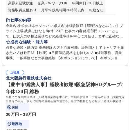
業界未経験歓迎
副業・WワークOK
年間休日120日以上
資格取得支援あり
月平均残業時間20時間以内
転勤なし
未経験者歓迎
時短勤務あり
退職金あり
在宅OK
賞与あり
仕事の内容
完全週休2日制
交通費支給
駅近5分以内
土日祝休み
服装自由
企業名 株式会社ネオジャパン 求人名 未経験歓迎【経理/みなとみらい】プ
ライム上場/残業ほぼなし/年休123日 仕事の内容 経理部門メンバーとし
寮・社宅あり
て、仕訳入力や振込業務などの経理事務を中心にお任せ。まずは正確な入
力・確認業務からスタートし、既存メンバーと一緒に業務を進めながら段
必要な経験・能力等
階的に経理知識を身につけていただきます。 【具体的には】 ■社内稟議に
必要な経験・能力等 ※未経験の方も応募可能。経理職としてキャリアを築
基づく仕訳入力 ■月末の振込業務 ■明細作成 ■伝票処理、記帳業務 ■既存
きたい方は歓迎◎ 【歓迎】■日商簿記資格をお持ちの方 ■経理事務、営業
メンバーの業務サポート 【将来的には】 ■月次決算補助 ■四半期・年次決
事務、一般事務などの事務経験 【本ポジションについて】 本ポジション
算補助 ■有価証券報告書など開示資料作成補助 ■海外子会社を含む連結決
の魅力は、プライム上場企業の経理部門で、未経験から経理キャリアをス
算補助 ※3～5年程度を目安に、徐々に決算業務へ業務範囲を広げていく
タートできる点です。まずは仕訳入力や振込業務など基礎的な業務から担
想定です。 募集職種 未経験歓迎【経理/みなとみらい】プライム上場/残業
正社員
当し、3～5年をかけて月次決算・四半期決算・開示資料作成補助などへス
北大阪急行電鉄株式会社
ほぼなし/年休123日
テップアップできます。また、残業は通常月ほぼなく、決算月でも10時間
未満のため、無理なく経理として専門性を身につけられる環境です。 学
【豊中市/総務人事】経験者歓迎!/阪急阪神HDグループ/
歴・資格 学歴：大学院 大学 高専 短大 専修学校 高校 語学力： 資格：日商
年休124日 総務
簿記検定1級 日商簿記検定2級
当社にて採用関係業務、人材育成業務を中心に、中期経営計画・予算等の管理、設備投資
計画等の策定、さらに社内の重要会議の運営等、経営の根幹となる幅広い総務人事業務全
般を担当していただきます。
月給
30万円～38万円
勤務地