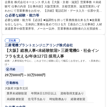
企業名 株式会社キーエンス 求人名 【大阪・京都・滋賀】営業事務 ※未経
験可 仕事の内容 【仕事内容】大阪営業所、京都営業所、滋賀営業所いず
れかにて営業事務をお任せ。 【詳細】電話応対・データ入力・伝票や見積
の作成・カタログ送付・来客対応・営業所内で発生する事務業務や業務改
必要な経験・能力等
善をお任せ。 【教育制度】ご入社後、育成担当とペアになりながらOJTに
必要な経験・能力等 【必須】■協調性を持って業務推進出来る方 ■改善案
て業務を覚えていただくことが可能です。業務システムがきちんと構築さ
を出しながら、主体的に業務を進めて行ける方 【過去のご入社事例】人材
れているため、スムーズに仕事に慣れることができる環境です。また、
派遣業界や保育業界等、メーカー以外、営業事務未経験者の入社実績有
「チームで成果を出す文化」があり、良いやり方を積極的に共有しながら
【当社の事務職について】単なる事務ではなく主体性を発揮したサポート
常に改善を目指す風土のため、安心して業務に取り組んでいただけます。
により、キーエンスの付加価値向上に貢献します。ベースの定型業務に加
募集職種 【大阪・京都・滋賀】営業事務 ※未経験可
正社員
えて、お客様や社員の状況に合わせ、能動的なサポート、改善の動きも期
三菱電機プラントエンジニアリング株式会社
待され。組織を支えるスペシャリストとして、チームに貢献し、結果的に
社員から頼られる存在になることができます。平均19:30の退勤以降の業
【大阪】総務人事<未経験歓迎> 三菱電機G・社会イン
務の持ち帰りも禁止されており、メリハリのある働き方となります。 学
フラを支える/年休127日 採用人事
歴・資格 学歴：大学院 大学 高専 短大 語学力： 資格：
総務・人事領域を中心に、これまでのご経験に応じて幅広くお任せします。 ＜具体的に
は＞
月給
29万5000円～33万5000円
勤務地
大阪府大阪市北区
業界未経験歓迎
年間休日120日以上
資格取得支援あり
未経験者歓迎
住宅手当あり
時短勤務あり
経験者歓迎
退職金あり
在宅OK
賞与あり
完全週休2日制
交通費支給