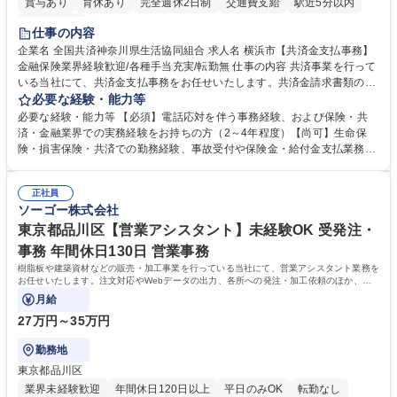
賞与あり
育休あり
完全週休2日制
交通費支給
駅近5分以内
土日祝休み
仕事の内容
企業名 全国共済神奈川県生活協同組合 求人名 横浜市【共済金支払事務】
金融保険業界経験歓迎/各種手当充実/転勤無 仕事の内容 共済事業を行って
いる当社にて、共済金支払事務をお任せいたします。共済金請求書類の受
付・内容確認・審査・データ入力のほか、加入者様や医療機関等からの問
必要な経験・能力等
い合わせ電話対応や書類発送等を担当します。 ■共済金請求書類の受付、
必要な経験・能力等 【必須】電話応対を伴う事務経験、および保険・共
内容確認、および共済金支払に関する審査・事務処理業務全般を担当 ■専
済・金融業界での実務経験をお持ちの方（2～4年程度）【尚可】生命保
用システムへのデータ入力、各種必要書類の作成・発送作業 ■加入者様や
険・損害保険・共済での勤務経験、事故受付や保険金・給付金支払業務経
医療機関等からの各種問い合わせに対する丁寧かつ迅速な電話応対 ■現場
験がある方 【求める人物像】■相手の立場に立った丁寧な対応ができる方
調査の対応および業務プロセスの改善活動 【業務内容の変更範囲】当社の
■チームワークを大切にし、素直に学べる方★外勤の保険営業から内勤事
指定する業務 募集職種 横浜市【共済金支払事務】金融保険業界経験歓迎/
正社員
務へのキャリアチェンジ希望者も大歓迎です！ 学歴・資格 学歴：大学院
ソーゴー株式会社
各種手当充実/転勤無
大学 高専 短大 専修学校 高校 語学力： 資格：
東京都品川区【営業アシスタント】未経験OK 受発注・
事務 年間休日130日 営業事務
樹脂板や建築資材などの販売・加工事業を行っている当社にて、営業アシスタント業務を
お任せいたします。注文対応やWebデータの出力、各所への発注・加工依頼のほか、電
話・メール対応等の事務業務を担当します。
月給
27万円～35万円
勤務地
東京都品川区
業界未経験歓迎
年間休日120日以上
平日のみOK
転勤なし