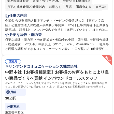
業界未経験歓迎
副業・WワークOK
年間休日120日以上
月平均残業時間20時間以内
転勤なし
英語
退職金あり
在宅OK
賞与あり
育休あり
完全週休2日制
交通費支給
土日祝休み
仕事の内容
食事補助あり
企業名 公益財団法人日本アンチ・ドーピング機構 求人名 【東京／文京
区】公益財団法人の総務人事業務／年間休日125日 仕事の内容 下記業務を
部長1名、課長1名、メンバー2名で分担して遂行しています。 はじめは担
当者として業務を覚えていただき、ゆくゆくはリーダーやマネージャーポ
必要な経験・能力等
ジションとして活躍いただくことを期待しています。 【総務・人事グルー
必要な経験・能力等 ・公的助成金や補助金の申請・四半期、年間報告経験
プの業務内容】 ・人事制度関連 ・採用活動 ・教育研修の企画、実行 ・勤
・総務経験 ・PCスキル中級以上（Word、Excel、PowerPoint） ・社内外
怠管理 ・官公庁への各種提出 ・法定の会議運営（評議員会、理事会） ・
と円滑な調整ができるコミュニケーション能力 ・口が堅い方 ■歓迎要件
コンプライアンス ・内部規程やルールの管理、整備、文書管理 ・契約関
・採用業務経験 ・英語に抵抗がない方 ・営業経験 学歴・資格 学歴：大学
連 ・衛生管理 ・防災関連・公的助成金の管理・オフィス、ファシリティ
院 大学 高専 短大 専修学校 高校 語学力： 資格：
管理 ・福利厚生関連 ・職員からの問合せ、相談対応 ・その他日常の総務
正社員
キリンアンドコミュニケーションズ株式会社
業務全般 募集職種 【東京／文京区】公益財団法人の総務人事業務／年間
休日125日
中野本社【お客様相談室】お客様のお声をもとにより良
い商品づくりへ貢献 インバウンドコールスタッフ
≪★コミュニケーションを通してキリンのファンを増やしませんか？★≫ お客様のお声
をより良い商品づくりに活かしていく上で、窓口となるお客様相談室でのお仕事です。
月給
30万円
勤務地
東京都中野区