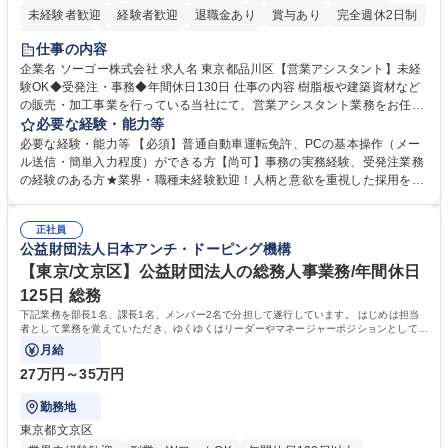
未経験者歓迎
経験者歓迎
退職金あり
賞与あり
完全週休2日制
交通費支給
駅近5分以内
土日祝休み
仕事の内容
企業名 ソーゴー株式会社 求人名 東京都品川区【営業アシスタント】未経
験OK◆受発注・事務◆年間休日130日 仕事の内容 樹脂板や建築資材など
の販売・加工事業を行っている当社にて、営業アシスタント業務をお任せ
いたします。注文対応やWebデータの出力、各所への発注・加工依頼のほ
必要な経験・能力等
か、電話・メール対応等の事務業務を担当します。 ■受注・発注業務：FA
必要な経験・能力等 【必須】普通自動車運転免許、PCの基本操作（メー
Xによる注文対応、Web発注データのプリントアウト、各仕入先・協力会
ル送信・簡単入力程度）ができる方【尚可】事務の実務経験、受発注業務
社への発注および加工依頼等 ■納品書・請求書の作成および発送手配 ■商
の経験のある方★業界・職種未経験歓迎！人柄と意欲を重視した採用を行
品手配・在庫確認・納期調整 ■電話・メールでの問い合わせ対応および付
っています。 【要件】未経験歓迎！未経験からスタートして長く勤務する
随する事務全般 ※高度なPCスキルは不要です。【業務内容の変更範囲】
社員が多数在籍しています。 【求める人物像】納期優先の業界のため状況
当社の指定する業務 募集職種 東京都品川区【営業アシスタント】未経験O
正社員
変化に臨機応変かつ柔軟に対応できる方、約束を守り正確に作業を進めら
公益財団法人日本アンチ・ドーピング機構
K◆受発注・事務◆年間休日130日
れる方を求めています。高度なPCスキルや関数知識は一切不要です。丁
寧な指導体制が整っているため、安心してお仕事をスタートしていただけ
【東京/文京区】公益財団法人の総務人事業務/年間休日
ます。 学歴・資格 学歴：大学院 大学 高専 短大 専修学校 高校 語学力：
125日 総務
資格：
下記業務を部長1名、課長1名、メンバー2名で分担して遂行しています。 はじめは担当
者として業務を覚えていただき、ゆくゆくはリーダーやマネージャーポジションとして活
躍いただくことを期待しています。
月給
27万円～35万円
勤務地
東京都文京区