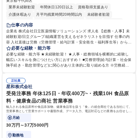
東京都千代田区
業界未経験歓迎
年間休日120日以上
資格取得支援あり
介護休暇あり
月平均残業時間20時間以内
未経験者歓迎
住宅手当あり
時短勤務あり
退職金あり
在宅OK
賞与あり
仕事の内容
育休あり
完全週休2日制
交通費支給
土日祝休み
寮・社宅あり
企業名 株式会社日立医薬情報ソリューションズ 求人名 【総務・人事】未
経験歓迎/日立グループ/組織運営を支えるゼネラリストを目指す 仕事の内
容 入社直後は労務（労務管理・給与計算・安全衛生・福利厚生等）からお
任せいたします。将来は総務・採用・教育業務へ守備範囲を広げ、組織運
必要な経験・能力等
営を支えるゼネラリストをめざせます。 ・初期業務：労働時間管理、給与
必要な経験・能力等 ★未経験歓迎！ ★人事・総務領域を横断的に経験し
計算、社会保険対応、福利厚生管理、安全衛生、健康経営推進等をお任せ
幅広いスキルを身につけたい方におすすめ！ ■労務管理(給与計算・社会保
します。ご経験に応じて、休職者管理など、幅広く経験を積んでいただき
険手続き・勤怠管理など)に関心があり主体的に取り組める方 ※労務経験
ます。 ・将来的な広がり：総務・採用・教育・税務対応・経営企画等。
者は早期にご活躍いただけます。 ■チームで仕事を推進できる方■将来は
★メンバーがマンツーマンで丁寧に教えるため、ご経験が浅くても安心！
マネジメント職として活躍したい 【尚可】■人事、労務、採用、教育業務
幅広く経験を積みたい意欲がある方に最適な環境です。 募集職種 【総
正社員
のご経験 ■労務管理（給与計算・社会保険手続き・勤怠管理など）の経験
星和株式会社
務・人事】未経験歓迎/日立グループ/組織運営を支えるゼネラリストを目
■衛生管理者の資格をお持ちの方 学歴・資格 学歴：大学院 大学 高専 短大
指す
専修学校 高校 語学力： 資格：
受発注事務 年休125日・年収400万~・残業10H 食品原
料・健康食品の商社 営業事務
輸入される食品原料や食品添加物、健康食品等を扱う「食」の総合商社である当社にて、
営業事務として営業サポートや書類作成、データ入力、電話対応などの業務をお任せしま
す。
月給
30万円～37万5000円
勤務地