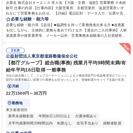
企業名 株式会社キーエンス 求人名 【大阪・京都・滋賀】営業事務 ※未経
験可 仕事の内容 【仕事内容】大阪営業所、京都営業所、滋賀営業所いず
れかにて営業事務をお任せ。 【詳細】電話応対・データ入力・伝票や見積
の作成・カタログ送付・来客対応・営業所内で発生する事務業務や業務改
必要な経験・能力等
善をお任せ。 【教育制度】ご入社後、育成担当とペアになりながらOJTに
必要な経験・能力等 【必須】■協調性を持って業務推進出来る方 ■改善案
て業務を覚えていただくことが可能です。業務システムがきちんと構築さ
を出しながら、主体的に業務を進めて行ける方 【過去のご入社事例】人材
れているため、スムーズに仕事に慣れることができる環境です。また、
派遣業界や保育業界等、メーカー以外、営業事務未経験者の入社実績有
「チームで成果を出す文化」があり、良いやり方を積極的に共有しながら
【当社の事務職について】単なる事務ではなく主体性を発揮したサポート
常に改善を目指す風土のため、安心して業務に取り組んでいただけます。
により、キーエンスの付加価値向上に貢献します。ベースの定型業務に加
募集職種 【大阪・京都・滋賀】営業事務 ※未経験可
正社員
えて、お客様や社員の状況に合わせ、能動的なサポート、改善の動きも期
公益財団法人東京都道路整備保全公社
待され。組織を支えるスペシャリストとして、チームに貢献し、結果的に
社員から頼られる存在になることができます。平均19:30の退勤以降の業
【都庁グループ】総合職(事務) 残業月平均9時間未満/有
務の持ち帰りも禁止されており、メリハリのある働き方となります。 学
給年平均16日取得 一般事務
歴・資格 学歴：大学院 大学 高専 短大 語学力： 資格：
当社の総合職として、ジョブローテーションによる人事経理部門や収益事業等のフロント
部門の部署等幅広い部署での業務をお任せいたします。研修制度やキャリア支援が充実し
ております！ ※下記業務詳細
月給
22万1500円～30万円
勤務地
東京都新宿区
業界未経験歓迎
年間休日120日以上
介護休暇あり
月平均残業時間20時間以内
転勤なし
住宅手当あり
経験者歓迎
研修あり
退職金あり
賞与あり
完全週休2日制
交通費支給