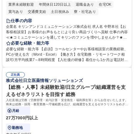
業界未経験歓迎
年間休日120日以上
退職金あり
在宅OK
賞与あり
交通費支給
土日祝休み
寮・社宅あり
仕事の内容
企業名 キリンアンドコミュニケーションズ株式会社 求人名 中野本社【お
客様相談室】お客様のお声をもとにより良い商品づくりへ貢献 仕事の内容
≪★コミュニケーションを通してキリンのファンを増やしませんか？★≫
お客様のお声をより良い商品づくりに活かしていく上で、窓口となるお客
必要な経験・能力等
様相談室でのお仕事です。 日々お客様からいただくキリングループへのご
必要な経験・能力等 【必須】コールセンターやお客様相談室の業務経験、
意見を、企業活動に活かしています。お客様からの声に迅速かつ誠意をも
PCが使える方（Word・Excel）【働き方】在宅勤務・リモートワーク相
って対応、情報提供するとともにグループ内活動に反映しています。 【具
談可/月平均残業7～8時間程度 【入社後の研修】着任から1か月は電話対応
体的には】電話応対、メール、お手紙対応、ご指摘品調査報告書作成、有
のOJTを中心に実施し、電話対応に慣れた段階でメール・手紙のOJTを実
人チャットボット対応など。 【1日の対応件数】■電話：月間一人当たり
施する予定です。独り立ち以降もしっかりフォローする体制を整えていま
平均100件前後■メール・手紙：同上40件前後 募集職種 中野本社【お客様
正社員
すのでご安心ください。 【当社について】キリングループの広報機能を担
株式会社日立医薬情報ソリューションズ
相談室】お客様のお声をもとにより良い商品づくりへ貢献
う会社として、お客様との出会いを大切にし、磨き上げたホスピタリティ
を込めてコミュニケーションをとりながら広報関連業務を行っておりま
【総務・人事】未経験歓迎/日立グループ/組織運営を支
す。 学歴・資格 学歴：大学院 大学 高専 短大 専修学校 高校 語学力： 資
えるゼネラリストを目指す 総務
格：
入社直後は労務（労務管理・給与計算・安全衛生・福利厚生等）からお任せいたします。
将来は総務・採用・教育業務へ守備範囲を広げ、組織運営を支えるゼネラリストをめざせ
ます。
月給
27万7000円以上
勤務地