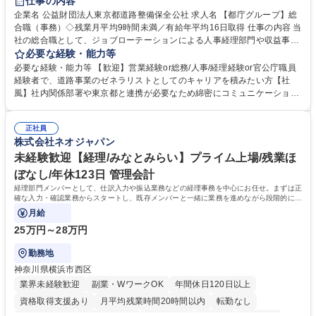
仕事の内容
駅近5分以内
資格取得手当あり
食事補助あり
企業名 公益財団法人東京都道路整備保全公社 求人名 【都庁グループ】総
合職（事務）◇残業月平均9時間未満／有給年平均16日取得 仕事の内容 当
社の総合職として、ジョブローテーションによる人事経理部門や収益事業
等のフロント部門の部署等幅広い部署での業務をお任せいたします。研修
必要な経験・能力等
制度やキャリア支援が充実しております！ ※下記業務詳細 【業務詳細】■
必要な経験・能力等 【歓迎】営業経験or総務/人事/経理経験or官公庁職員
管理部門：広報、人事、経理など当公社の運営に係る管理業務 ■収益部
経験者で、道路事業のゼネラリストとしてのキャリアを積みたい方【社
門：駐車場の新規開拓、管理運営、新宿駅西口広場の「イベントコーナ
風】社内関係部署や東京都と連携が必要なため綿密にコミュニケーション
ー」などの管理運営 ■道路部門：整備の急がれる骨格幹線道路や木造住宅
を図っています。 【業務の魅力】■幅広く携われる：総合職（事務）で
密集地域の特定整備路線の用地取得、道路に関する普及啓発事業、都内の
は、駐車場の管理運営や道路用地の取得、公益財団法人の中枢を担う管理
道路施設や道路工事現場の見学ツアー事業 ※入社後は上記いずれかの部門
正社員
部門など多岐に渡る業務を経験できます。 ■様々なプロジェクト：駐車場
株式会社ネオジャパン
へ配属。※業務内容変更の範囲：会社の定める業務 募集職種 【都庁グル
事業の他、新宿駅西口広場内に設置された照明を兼ねた広告「ブライトサ
ープ】総合職（事務）◇残業月平均9時間未満／有給年平均16日取得
イン」の管理運営を行うなど、事業収益を生み出す活動を積極的に行って
未経験歓迎【経理/みなとみらい】プライム上場/残業ほ
います。 学歴・資格 学歴：大学院 大学 高専 短大 専修学校 高校 語学力：
ぼなし/年休123日 管理会計
資格：
経理部門メンバーとして、仕訳入力や振込業務などの経理事務を中心にお任せ。まずは正
確な入力・確認業務からスタートし、既存メンバーと一緒に業務を進めながら段階的に経
理知識を身につけていただきます。
月給
25万円～28万円
勤務地
神奈川県横浜市西区
業界未経験歓迎
副業・WワークOK
年間休日120日以上
資格取得支援あり
月平均残業時間20時間以内
転勤なし