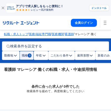
アプリで求人探しをもっと便利に！
インストール
レビュー高評価
無料
会員ログイン
/
/
/
/
転職・求人トップ
医療/福祉専門職
医療機関
看護師
マレーシア 働く
検索条件を設定する
勤務地
職種
年収
こだわり条件
雇用形態
新着のみ
1
看護師 マレーシア 働くの転職・求人・中途採用情報
条件に合った求人が 0件でした
検索条件を緩めて、再度検索してください