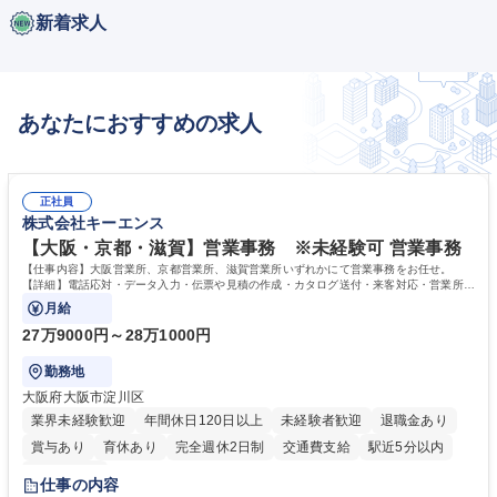
新着求人
あなたにおすすめの求人
正社員
株式会社キーエンス
【大阪・京都・滋賀】営業事務 ※未経験可 営業事務
【仕事内容】大阪営業所、京都営業所、滋賀営業所いずれかにて営業事務をお任せ。
【詳細】電話応対・データ入力・伝票や見積の作成・カタログ送付・来客対応・営業所内
で発生する事務業務や業務改善をお任せ。
月給
27万9000円～28万1000円
勤務地
大阪府大阪市淀川区
業界未経験歓迎
年間休日120日以上
未経験者歓迎
退職金あり
賞与あり
育休あり
完全週休2日制
交通費支給
駅近5分以内
土日祝休み
仕事の内容