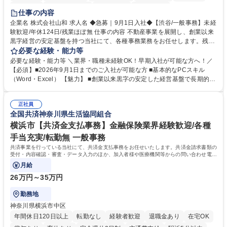
育休あり
完全週休2日制
交通費支給
土日祝休み
仕事の内容
企業名 株式会社山和 求人名 ◆急募｜9月1日入社◆【渋谷/一般事務】未経
験歓迎/年休124日/残業ほぼ無 仕事の内容 不動産事業を展開し、創業以来
黒字経営の安定基盤を持つ当社にて、各種事務業務をお任せします。残業
がほぼ発生せず、連続した日程の有給取得が可能なため、WLBを整えたい
必要な経験・能力等
方にお勧めの環境です！ 入社後はOJTを通じて丁寧に研修を行いますの
必要な経験・能力等 ＼業界・職種未経験OK！早期入社が可能な方へ！／
で、事務未経験の方でも安心して臨むことができます。 【業務詳細】■電
【必須】■2026年9月1日までのご入社が可能な方 ■基本的なPCスキル
話・来客対応 ■物件の鍵や社内の備品管理 ■データ入力や書類作成 ■契約
（Word・Excel） 【魅力】 ■創業以来黒字の安定した経営基盤で長期的に
書などのファイリング ■郵送物の仕訳・発送 など 募集職種 ◆急募｜9月1
安心して働ける環境 ■残業ほぼなしで働きやすさ抜群、プライベートとの
日入社◆【渋谷/一般事務】未経験歓迎/年休124日/残業ほぼ無
両立が可能 ■有給取得を積極的に推奨、年間10日程度の取得実績 ■1ヶ月
正社員
のOJTで業務を習得可能、未経験でもしっかりサポート 学歴・資格 学
全国共済神奈川県生活協同組合
歴：大学院 大学 高専 短大 語学力： 資格：
横浜市【共済金支払事務】金融保険業界経験歓迎/各種
手当充実/転勤無 一般事務
共済事業を行っている当社にて、共済金支払事務をお任せいたします。共済金請求書類の
受付・内容確認・審査・データ入力のほか、加入者様や医療機関等からの問い合わせ電話
対応や書類発送等を担当します。
月給
26万円～35万円
勤務地
神奈川県横浜市中区
年間休日120日以上
転勤なし
経験者歓迎
退職金あり
在宅OK