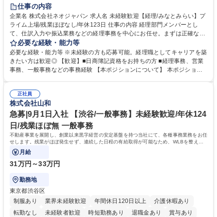
未経験者歓迎
時短勤務あり
退職金あり
在宅OK
賞与あり
仕事の内容
完全週休2日制
交通費支給
駅近5分以内
土日祝休み
服装自由
企業名 株式会社ネオジャパン 求人名 未経験歓迎【経理/みなとみらい】プ
ライム上場/残業ほぼなし/年休123日 仕事の内容 経理部門メンバーとし
寮・社宅あり
て、仕訳入力や振込業務などの経理事務を中心にお任せ。まずは正確な入
力・確認業務からスタートし、既存メンバーと一緒に業務を進めながら段
必要な経験・能力等
階的に経理知識を身につけていただきます。 【具体的には】 ■社内稟議に
必要な経験・能力等 ※未経験の方も応募可能。経理職としてキャリアを築
基づく仕訳入力 ■月末の振込業務 ■明細作成 ■伝票処理、記帳業務 ■既存
きたい方は歓迎◎ 【歓迎】■日商簿記資格をお持ちの方 ■経理事務、営業
メンバーの業務サポート 【将来的には】 ■月次決算補助 ■四半期・年次決
事務、一般事務などの事務経験 【本ポジションについて】 本ポジション
算補助 ■有価証券報告書など開示資料作成補助 ■海外子会社を含む連結決
の魅力は、プライム上場企業の経理部門で、未経験から経理キャリアをス
算補助 ※3～5年程度を目安に、徐々に決算業務へ業務範囲を広げていく
タートできる点です。まずは仕訳入力や振込業務など基礎的な業務から担
想定です。 募集職種 未経験歓迎【経理/みなとみらい】プライム上場/残業
正社員
当し、3～5年をかけて月次決算・四半期決算・開示資料作成補助などへス
株式会社山和
ほぼなし/年休123日
テップアップできます。また、残業は通常月ほぼなく、決算月でも10時間
未満のため、無理なく経理として専門性を身につけられる環境です。 学
急募|9月1日入社 【渋谷/一般事務】未経験歓迎/年休124
歴・資格 学歴：大学院 大学 高専 短大 専修学校 高校 語学力： 資格：日商
日/残業ほぼ無 一般事務
簿記検定1級 日商簿記検定2級
不動産事業を展開し、創業以来黒字経営の安定基盤を持つ当社にて、各種事務業務をお任
せします。残業がほぼ発生せず、連続した日程の有給取得が可能なため、WLBを整えた
い方にお勧めの環境です！
月給
31万円～33万円
勤務地
東京都渋谷区
制服あり
業界未経験歓迎
年間休日120日以上
介護休暇あり
転勤なし
未経験者歓迎
時短勤務あり
退職金あり
賞与あり