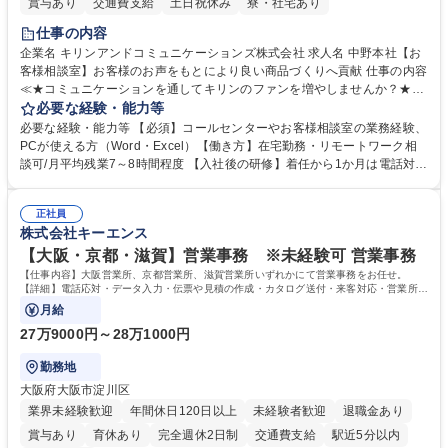
賞与あり
交通費支給
土日祝休み
寮・社宅あり
仕事の内容
企業名 キリンアンドコミュニケーションズ株式会社 求人名 中野本社【お
客様相談室】お客様のお声をもとにより良い商品づくりへ貢献 仕事の内容
≪★コミュニケーションを通してキリンのファンを増やしませんか？★≫
お客様のお声をより良い商品づくりに活かしていく上で、窓口となるお客
必要な経験・能力等
様相談室でのお仕事です。 日々お客様からいただくキリングループへのご
必要な経験・能力等 【必須】コールセンターやお客様相談室の業務経験、
意見を、企業活動に活かしています。お客様からの声に迅速かつ誠意をも
PCが使える方（Word・Excel）【働き方】在宅勤務・リモートワーク相
って対応、情報提供するとともにグループ内活動に反映しています。 【具
談可/月平均残業7～8時間程度 【入社後の研修】着任から1か月は電話対応
体的には】電話応対、メール、お手紙対応、ご指摘品調査報告書作成、有
のOJTを中心に実施し、電話対応に慣れた段階でメール・手紙のOJTを実
人チャットボット対応など。 【1日の対応件数】■電話：月間一人当たり
施する予定です。独り立ち以降もしっかりフォローする体制を整えていま
平均100件前後■メール・手紙：同上40件前後 募集職種 中野本社【お客様
正社員
すのでご安心ください。 【当社について】キリングループの広報機能を担
株式会社キーエンス
相談室】お客様のお声をもとにより良い商品づくりへ貢献
う会社として、お客様との出会いを大切にし、磨き上げたホスピタリティ
を込めてコミュニケーションをとりながら広報関連業務を行っておりま
【大阪・京都・滋賀】営業事務 ※未経験可 営業事務
す。 学歴・資格 学歴：大学院 大学 高専 短大 専修学校 高校 語学力： 資
【仕事内容】大阪営業所、京都営業所、滋賀営業所いずれかにて営業事務をお任せ。
格：
【詳細】電話応対・データ入力・伝票や見積の作成・カタログ送付・来客対応・営業所内
で発生する事務業務や業務改善をお任せ。
月給
27万9000円～28万1000円
勤務地
大阪府大阪市淀川区
業界未経験歓迎
年間休日120日以上
未経験者歓迎
退職金あり
賞与あり
育休あり
完全週休2日制
交通費支給
駅近5分以内