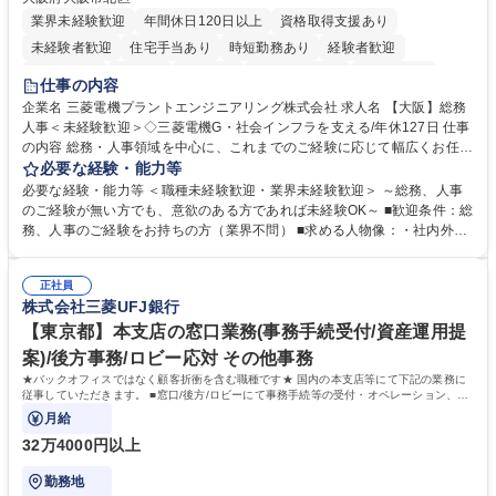
業界未経験歓迎
年間休日120日以上
資格取得支援あり
未経験者歓迎
住宅手当あり
時短勤務あり
経験者歓迎
退職金あり
在宅OK
賞与あり
完全週休2日制
交通費支給
仕事の内容
駅近5分以内
土日祝休み
服装自由
寮・社宅あり
食事補助あり
企業名 三菱電機プラントエンジニアリング株式会社 求人名 【大阪】総務
人事＜未経験歓迎＞◇三菱電機G・社会インフラを支える/年休127日 仕事
の内容 総務・人事領域を中心に、これまでのご経験に応じて幅広くお任せ
します。 ＜具体的には＞ ・総務/人事労務（給与・社保・勤怠管理など）
必要な経験・能力等
・採用・教育研修 ・福利厚生運用 など ※基本的には事務所勤務ですが、
必要な経験・能力等 ＜職種未経験歓迎・業界未経験歓迎＞ ～総務、人事
採用や教育等の業務内容により、関西圏以外への日帰り・宿泊を伴う国内
のご経験が無い方でも、意欲のある方であれば未経験OK～ ■歓迎条件：総
出張もございます。 ※担当業務を持ちつつ、お互いに助け合いながら、総
務、人事のご経験をお持ちの方（業界不問） ■求める人物像：・社内外の
務部という組織として協力しながら進める体制です。 募集職種 【大阪】
関係各部門との調整を率先して行い、業務を円滑に遂行できる協調性やコ
総務人事＜未経験歓迎＞◇三菱電機G・社会インフラを支える/年休127日
ミュニケーション能力を持っている方 ・人事総務領域に興味がありゼネラ
正社員
リスト志向をお持ちの方 学歴・資格 学歴：大学院 大学 語学力： 資格：
株式会社三菱UFJ銀行
【東京都】本支店の窓口業務(事務手続受付/資産運用提
案)/後方事務/ロビー応対 その他事務
★バックオフィスではなく顧客折衝を含む職種です★ 国内の本支店等にて下記の業務に
従事していただきます。 ■窓口/後方/ロビーにて事務手続等の受付・オペレーション、お
客様対応
月給
32万4000円以上
勤務地