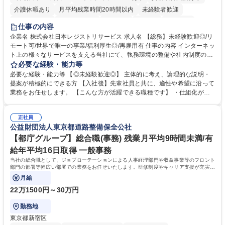
介護休暇あり
月平均残業時間20時間以内
未経験者歓迎
住宅手当あり
時短勤務あり
研修あり
在宅OK
賞与あり
仕事の内容
完全週休2日制
交通費支給
駅近5分以内
土日祝休み
服装自由
企業名 株式会社日本レジストリサービス 求人名 【総務】未経験歓迎◎/リ
モート可/世界で唯一の事業/福利厚生◎/再雇用有 仕事の内容 インターネッ
ト上の様々なサービスを支える当社にて、執務環境の整備や社内制度の検
討、イベント運営などの幅広い業務を担当し、間接的に会社の生産性向上
必要な経験・能力等
や成長に貢献している部署です。 会社の全メンバーが安心して長く成果を
必要な経験・能力等 【◎未経験歓迎◎】 主体的に考え、論理的な説明・
発揮できる環境を整えるために、毎日のメンテナンスや維持管理に加え、
提案が積極的にできる方 【入社後】先輩社員と共に、適性や希望に沿って
新たな施策検討を積極的に行っていただき、会社全体を巻き込み課題解決
業務をお任せします。 【こんな方が活躍できる職種です】 ・仕組化が好
を推進。 ・オフィス運営：執務環境の整備・物品管理・社内規定整備/改
き/得意・協働の姿勢を持っている・優先順位付け、マルチタスクが得意・
善・イベント企画/運営・非常時の対応 など、本人の希望や適性によって
様々な立場で物事を考えられる・定型業務だけでなく突発的な出来事にも
幅広い業務の体得が可能で、多様なキャリアパスを描くことも可能です。
正社員
対処できる・新しいことに興味関心がある 【魅力】■自己啓発支援：資格
公益財団法人東京都道路整備保全公社
募集職種 【総務】未経験歓迎◎/リモート可/世界で唯一の事業/福利厚生◎/
取得や通信教育など費用の80%（年間25万円まで）を補助 ■住宅手当：家
再雇用有
賃の50%（月額7万円まで）を補助 学歴・資格 学歴：大学院 大学 語学
【都庁グループ】総合職(事務) 残業月平均9時間未満/有
力： 資格：
給年平均16日取得 一般事務
当社の総合職として、ジョブローテーションによる人事経理部門や収益事業等のフロント
部門の部署等幅広い部署での業務をお任せいたします。研修制度やキャリア支援が充実し
ております！ ※下記業務詳細
月給
22万1500円～30万円
勤務地
東京都新宿区