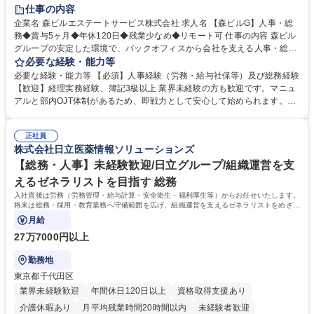
経験者歓迎
退職金あり
在宅OK
賞与あり
育休あり
仕事の内容
完全週休2日制
交通費支給
長期歓迎
駅近5分以内
土日祝休み
企業名 森ビルエステートサービス株式会社 求人名 【森ビルG】人事・総
務◆賞与5ヶ月◆年休120日◆残業少なめ◆リモート可 仕事の内容 森ビル
グループの安定した環境で、バックオフィスから会社を支える人事・総務
をお任せします。 労務と総務の業務をバランスよく担当し、ゆくゆくは制
必要な経験・能力等
度改定などのコア業務にも挑戦できる、やりがいある環境です。 ■勤怠管
必要な経験・能力等 【必須】人事経験（労務・給与社保等）及び総務経験
理、給与計算、社会保険手続き、年末調整等の労務管理全般 ■入退社手続
【歓迎】経理実務経験、簿記3級以上 業界未経験の方も歓迎です。マニュ
き、社内規定の改定や人事制度改定などのコア業務 ■社内イベントの企画
アルと部内OJT体制があるため、即戦力として安心して始められます。
運営やその他総務業務全般 ※労務と総務を1：1の割合でお任せ。 入社後
【魅力・やりがい】森ビルGの安定基盤で労務から総務まで幅広く携われ
は部内のOJTを中心に、あなたの経験に合わせて不足している部分はいつ
ます。定型業務に留まらず、社内規定や人事制度の改定など会社のコア業
でも質問・相談できる環境が整っているため、安心して成長できます。 募
正社員
務に挑戦できるため、自身の成長と組織への貢献度をダイレクトに実感で
株式会社日立医薬情報ソリューションズ
集職種 【森ビルG】人事・総務◆賞与5ヶ月◆年休120日◆残業少なめ◆
きます。 残業少なめ、週1日リモート可など、ワークライフバランスを保
リモート可
ち長期活躍できる環境です。 「これまでの幅広い経験を活かし、長期的な
【総務・人事】未経験歓迎/日立グループ/組織運営を支
キャリアを築きたい」という前向きな意欲と挑戦を全力で応援します。 学
えるゼネラリストを目指す 総務
歴・資格 学歴：大学院 大学 高専 短大 専修学校 高校 語学力： 資格：日商
入社直後は労務（労務管理・給与計算・安全衛生・福利厚生等）からお任せいたします。
簿記検定1級 日商簿記検定2級 日商簿記検定3級
将来は総務・採用・教育業務へ守備範囲を広げ、組織運営を支えるゼネラリストをめざせ
ます。
月給
27万7000円以上
勤務地
東京都千代田区
業界未経験歓迎
年間休日120日以上
資格取得支援あり
介護休暇あり
月平均残業時間20時間以内
未経験者歓迎