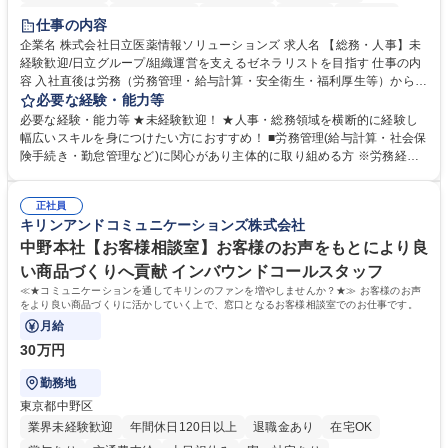
住宅手当あり
時短勤務あり
退職金あり
在宅OK
賞与あり
仕事の内容
育休あり
完全週休2日制
交通費支給
土日祝休み
寮・社宅あり
企業名 株式会社日立医薬情報ソリューションズ 求人名 【総務・人事】未
経験歓迎/日立グループ/組織運営を支えるゼネラリストを目指す 仕事の内
容 入社直後は労務（労務管理・給与計算・安全衛生・福利厚生等）からお
任せいたします。将来は総務・採用・教育業務へ守備範囲を広げ、組織運
必要な経験・能力等
営を支えるゼネラリストをめざせます。 ・初期業務：労働時間管理、給与
必要な経験・能力等 ★未経験歓迎！ ★人事・総務領域を横断的に経験し
計算、社会保険対応、福利厚生管理、安全衛生、健康経営推進等をお任せ
幅広いスキルを身につけたい方におすすめ！ ■労務管理(給与計算・社会保
します。ご経験に応じて、休職者管理など、幅広く経験を積んでいただき
険手続き・勤怠管理など)に関心があり主体的に取り組める方 ※労務経験
ます。 ・将来的な広がり：総務・採用・教育・税務対応・経営企画等。
者は早期にご活躍いただけます。 ■チームで仕事を推進できる方■将来は
★メンバーがマンツーマンで丁寧に教えるため、ご経験が浅くても安心！
マネジメント職として活躍したい 【尚可】■人事、労務、採用、教育業務
幅広く経験を積みたい意欲がある方に最適な環境です。 募集職種 【総
正社員
のご経験 ■労務管理（給与計算・社会保険手続き・勤怠管理など）の経験
キリンアンドコミュニケーションズ株式会社
務・人事】未経験歓迎/日立グループ/組織運営を支えるゼネラリストを目
■衛生管理者の資格をお持ちの方 学歴・資格 学歴：大学院 大学 高専 短大
指す
専修学校 高校 語学力： 資格：
中野本社【お客様相談室】お客様のお声をもとにより良
い商品づくりへ貢献 インバウンドコールスタッフ
≪★コミュニケーションを通してキリンのファンを増やしませんか？★≫ お客様のお声
をより良い商品づくりに活かしていく上で、窓口となるお客様相談室でのお仕事です。
月給
30万円
勤務地
東京都中野区
業界未経験歓迎
年間休日120日以上
退職金あり
在宅OK