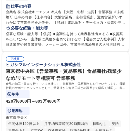
土日祝休み
仕事の内容
企業名 株式会社キーエンス 求人名 【大阪・京都・滋賀】営業事務 ※未経
験可 仕事の内容 【仕事内容】大阪営業所、京都営業所、滋賀営業所いず
れかにて営業事務をお任せ。 【詳細】電話応対・データ入力・伝票や見積
の作成・カタログ送付・来客対応・営業所内で発生する事務業務や業務改
必要な経験・能力等
善をお任せ。 【教育制度】ご入社後、育成担当とペアになりながらOJTに
必要な経験・能力等 【必須】■協調性を持って業務推進出来る方 ■改善案
て業務を覚えていただくことが可能です。業務システムがきちんと構築さ
を出しながら、主体的に業務を進めて行ける方 【過去のご入社事例】人材
れているため、スムーズに仕事に慣れることができる環境です。また、
派遣業界や保育業界等、メーカー以外、営業事務未経験者の入社実績有
「チームで成果を出す文化」があり、良いやり方を積極的に共有しながら
【当社の事務職について】単なる事務ではなく主体性を発揮したサポート
常に改善を目指す風土のため、安心して業務に取り組んでいただけます。
により、キーエンスの付加価値向上に貢献します。ベースの定型業務に加
募集職種 【大阪・京都・滋賀】営業事務 ※未経験可
正社員
えて、お客様や社員の状況に合わせ、能動的なサポート、改善の動きも期
ヒガシマルインターナショナル株式会社
待され。組織を支えるスペシャリストとして、チームに貢献し、結果的に
社員から頼られる存在になることができます。平均19:30の退勤以降の業
東京都中央区【営業事務・貿易事務】食品商社/残業少
務の持ち帰りも禁止されており、メリハリのある働き方となります。 学
なめ/リモート等相談可 営業事務
歴・資格 学歴：大学院 大学 高専 短大 語学力： 資格：
食品の加工・販売を行っている当社にて、営業事務・貿易事務をお任せいたします。営業
社員のサポートポジションとして、受発注から海外工場との調整まで幅広く対応し、当社
事業の根幹を支えていただきます。
年俸
420万6000円～603万4800円
勤務地
東京都中央区
年間休日120日以上
月平均残業時間20時間以内
転勤なし
英語
退職金あり
在宅OK
交通費支給
駅近5分以内
土日祝休み