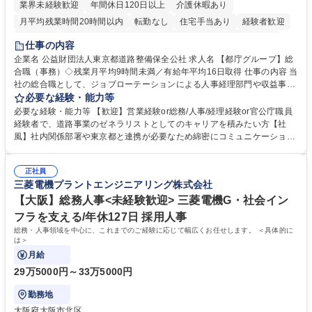
業界未経験歓迎
年間休日120日以上
介護休暇あり
月平均残業時間20時間以内
転勤なし
住宅手当あり
経験者歓迎
研修あり
退職金あり
賞与あり
完全週休2日制
交通費支給
仕事の内容
駅近5分以内
資格取得手当あり
食事補助あり
企業名 公益財団法人東京都道路整備保全公社 求人名 【都庁グループ】総
合職（事務）◇残業月平均9時間未満／有給年平均16日取得 仕事の内容 当
社の総合職として、ジョブローテーションによる人事経理部門や収益事業
等のフロント部門の部署等幅広い部署での業務をお任せいたします。研修
必要な経験・能力等
制度やキャリア支援が充実しております！ ※下記業務詳細 【業務詳細】■
必要な経験・能力等 【歓迎】営業経験or総務/人事/経理経験or官公庁職員
管理部門：広報、人事、経理など当公社の運営に係る管理業務 ■収益部
経験者で、道路事業のゼネラリストとしてのキャリアを積みたい方【社
門：駐車場の新規開拓、管理運営、新宿駅西口広場の「イベントコーナ
風】社内関係部署や東京都と連携が必要なため綿密にコミュニケーション
ー」などの管理運営 ■道路部門：整備の急がれる骨格幹線道路や木造住宅
を図っています。 【業務の魅力】■幅広く携われる：総合職（事務）で
密集地域の特定整備路線の用地取得、道路に関する普及啓発事業、都内の
は、駐車場の管理運営や道路用地の取得、公益財団法人の中枢を担う管理
道路施設や道路工事現場の見学ツアー事業 ※入社後は上記いずれかの部門
正社員
部門など多岐に渡る業務を経験できます。 ■様々なプロジェクト：駐車場
三菱電機プラントエンジニアリング株式会社
へ配属。※業務内容変更の範囲：会社の定める業務 募集職種 【都庁グル
事業の他、新宿駅西口広場内に設置された照明を兼ねた広告「ブライトサ
ープ】総合職（事務）◇残業月平均9時間未満／有給年平均16日取得
イン」の管理運営を行うなど、事業収益を生み出す活動を積極的に行って
【大阪】総務人事<未経験歓迎> 三菱電機G・社会イン
います。 学歴・資格 学歴：大学院 大学 高専 短大 専修学校 高校 語学力：
フラを支える/年休127日 採用人事
資格：
総務・人事領域を中心に、これまでのご経験に応じて幅広くお任せします。 ＜具体的に
は＞
月給
29万5000円～33万5000円
勤務地
大阪府大阪市北区