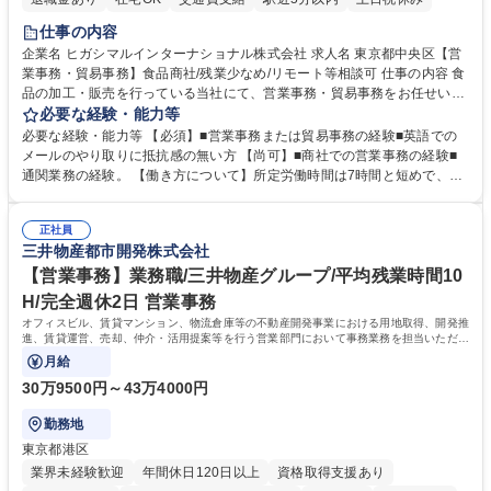
仕事の内容
企業名 ヒガシマルインターナショナル株式会社 求人名 東京都中央区【営
業事務・貿易事務】食品商社/残業少なめ/リモート等相談可 仕事の内容 食
品の加工・販売を行っている当社にて、営業事務・貿易事務をお任せいた
します。営業社員のサポートポジションとして、受発注から海外工場との
必要な経験・能力等
調整まで幅広く対応し、当社事業の根幹を支えていただきます。 ■受発注
必要な経験・能力等 【必須】■営業事務または貿易事務の経験■英語での
業務、請求書発行 ■海外工場とのスケジュール調整 ■在庫管理 ■輸入書類
メールのやり取りに抵抗感の無い方 【尚可】■商社での営業事務の経験■
の確認・作成 ■配送手配 ■通関業者を通して行う輸出入業全般 ■倉庫との
通関業務の経験。 【働き方について】所定労働時間は7時間と短めで、残
倉入れ調整等 ※ゼネラリストとしてのキャリアアップを目指すことが可能
業も月平均20時間以下です。時差出勤制度や週1日のリモート勤務も相談
です。単に商品を販売するだけでなく原料の仕入れから販売までをトータ
可能で、ワークライフバランスを保ち長期就業しやすい環境です。 【当社
ルプロデュースしているため、商品に関わる全ての業務をサポート頂きま
正社員
の強み】1991年の設立以来、外食産業を中心としたお客様の多様なニー
三井物産都市開発株式会社
す。 募集職種 東京都中央区【営業事務・貿易事務】食品商社/残業少なめ/
ズに沿った冷凍水産物等の生産・輸入・販売を一貫して手掛けています。
リモート等相談可
自社工場と海外拠点の強固な連携によるワンストップサービスが最大の強
【営業事務】業務職/三井物産グループ/平均残業時間10
みです。 学歴・資格 学歴：大学院 大学 語学力：英語 資格：
H/完全週休2日 営業事務
オフィスビル、賃貸マンション、物流倉庫等の不動産開発事業における用地取得、開発推
進、賃貸運営、売却、仲介・活用提案等を行う営業部門において事務業務を担当いただき
ます。
月給
30万9500円～43万4000円
勤務地
東京都港区
業界未経験歓迎
年間休日120日以上
資格取得支援あり