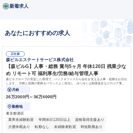
新着求人
あなたにおすすめの求人
正社員
森ビルエステートサービス株式会社
【森ビルG】人事・総務 賞与5ヶ月 年休120日 残業少な
め リモート可 福利厚生/労務/給与管理人事
森ビルグループの安定した環境で、バックオフィスから会社を支える人事・総務をお任せ
します。 労務と総務の業務をバランスよく担当し、ゆくゆくは制度改定などのコア業務
にも挑戦できる、やりがいある環境です。
月給
26万2000円～36万4000円
勤務地
東京都港区
業界未経験歓迎
年間休日120日以上
資格取得支援あり
介護休暇あり
転勤なし
未経験者歓迎
時短勤務あり