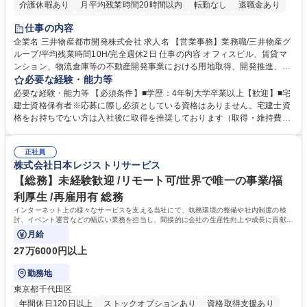
介護休暇あり
月平均残業時間20時間以内
転勤なし
退職金あり
在宅OK
賞与あり
育休あり
完全週休2日制
交通費支給
仕事の内容
駅近5分以内
土日祝休み
寮・社宅あり
企業名 三井物産都市開発株式会社 求人名 【営業事務】業務職/三井物産グ
ループ/平均残業時間10H/完全週休2日 仕事の内容 オフィスビル、賃貸マ
ンション、物流倉庫等の不動産開発事業における用地取得、開発推進、賃
貸運営、売却、仲介・活用提案等を行う営業部門において事務業務を担当
必要な経験・能力等
いただきます。 【詳細】・契約書管理、契約書製本、捺印対応、ファイリ
必要な経験・能力等 【必須条件】■学歴：4年制大学卒業以上【歓迎】■宅
ング、登記簿取得、調書取得・支払業務（各種費用支払、支払管理、請
建士資格保有者※応募に際し必須としている資格はありません。宅建士資
求・支払データ登録、取引先マスター申請対応）・予算作成及び予実管
格をお持ちでない方は入社後に取得を推奨しております（取得・維持費用
理・各種稟議書、報告書作成業務・各種台帳管理、交際費・会議費支払報
の一部補助あり） 【求める人物像】 ・向学心豊かで、主体的に行動でき
告書作成及び月次管理・部内総務庶務全般 など※※配属先によっては上記
る方。 ・社内外の多様な関係者と協調して業務を進められるコミュニケー
の他に担当頂く業務が発生する場合があります。 募集職種 【営業事務】
正社員
ション力がある方。 ・チャレンジを厭わず、粘り強く業務に取り組める
株式会社日本レジストリサービス
業務職/三井物産グループ/平均残業時間10H/完全週休2日
方。多様な関係者と謙虚に信頼関係を構築でき、期限を意識したスケジュ
ール管理が出来る方。※将来的に他部署（営業部門、コーポレート部門）
【総務】未経験歓迎 /リモート可/世界で唯一の事業/福
へのジョブローテーションの可能性があります。 学歴・資格 学歴：大学
利厚生 /再雇用有 総務
院 大学 語学力： 資格：宅地建物取引士
インターネット上の様々なサービスを支える当社にて、執務環境の整備や社内制度の検
討、イベント運営などの幅広い業務を担当し、間接的に会社の生産性向上や成長に貢献し
ている部署です。
月給
27万6000円以上
勤務地
東京都千代田区
年間休日120日以上
ストックオプションあり
資格取得支援あり