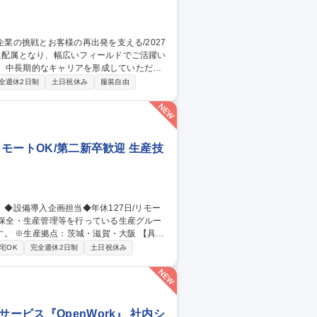
、中長期的なキャリアを形成していただき
全週休2日制
土日祝休み
服装自由
3.営業：企業・地域の課題に、保険を超えた
リモートOK/第二新卒歓迎 生産技
※生産拠点：茨城・滋賀・大阪 【具体
省人設備などの検討・紹介・導入／新設備
宅OK
完全週休2日制
土日祝休み
川駅/生産技術】
ービス『OpenWork』 社内シ