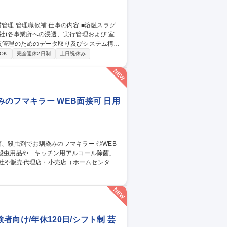
社)各事業所への浸透、実行管理および 室
務の落とし込み ３．スラグ品質トラブルが
OK
完全週休2日制
土日祝休み
浸透 ※当面は先任とマンツーマンで業務に
関わる社内講座、研修受講あり。 募集
のフマキラー WEB面接可 日用
社や販売代理店・小売店（ホームセンタ
スプレイや販促物の企画）等。 ■人の命や
も殺虫剤事業を展開しております。将来的に
向け/年休120日/シフト制 芸