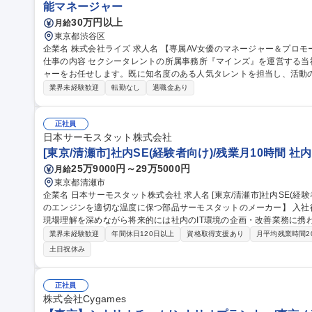
能マネージャー
30万円以上
月給
東京都渋谷区
企業名 株式会社ライズ 求人名 【専属AV女優のマネージャー＆プロモーション】経験者向け/年休120日/シフト制
仕事の内容 セクシータレントの所属事務所『マインズ』を運営する
ャーをお任せします。既に知名度のある人気タレントを担当し、活動
ます。 【業務内容】■プロモーション企画 ■外部関係者との調整 ■現場対応 ■スケジュール管理 ■メンタルケア 等
業界未経験歓迎
転勤なし
退職金あり
【担当数】1名あたり4～5名の女優を担当 【当ポジションの魅力】■
になる瞬間を特等席で見られる経験はここでしか味わえません ■担当
トの同行やバラエティ出演など普段は見ることができない景色を見ることができます。 募集
正社員
マネージャー＆プロモーション】経験者向け/年休120日/シフト制
日本サーモスタット株式会社
[東京/清瀬市]社内SE(経験者向け)/残業月10時間 
25万9000円～29万5000円
月給
東京都清瀬市
企業名 日本サーモスタット株式会社 求人名 [東京/清瀬市]社内SE(経験者向け)/残業月10時間 仕事の内容 【自動車
のエンジンを適切な温度に保つ部品サーモスタットのメーカー】 入社
現場理解を深めながら将来的には社内のIT環境の企画・改善業務に携わって頂きます。 ■I
PC・IT機器のセットアップ/管理(キッティング)、社内問い合わせ対
業界未経験歓迎
年間休日120日以上
資格取得支援あり
月平均残業時間2
(業務ツール等) 、業務運用サポート 、社内IT講習の実施等■IT環境
土日祝休み
築・運用 (基幹システム・仮想環境等)、業務効率化ツールの作成・改修及びプロ
等)、ITインフラの構築・運用、DX推進活
正社員
株式会社Cygames