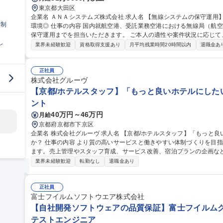
東京都大田区
企業名 ＡＮＡシステムズ株式会社 求人名 【無線システムの保守運用】ANAグループのIT戦略企業◎裁量権のある
日制
環境◎ 仕事の内容 国内就航空港、受託業務空港における無線局（航空局・基地局等）の設置展開から定期点検、
保守運用までを担当いただきます。 ご本人の適性や案件状況に応じて、以
し
設備展開業務に関する計画の立案、調整、営業取引全般 ■無線設備の
業界未経験歓迎
資格取得支援あり
月平均残業時間20時間以内
退職金あ
監査業務、保守・運用業務 ■MCA無線機の保守運用業務 ■電波法に
折衝業務 ※建物に改変を加える業務はございません。 ※5～10日/
海道～沖縄まで） 募集職種 【無線システムの保守運用】ANA
正社員
株式会社グルーヴ
【京都/ホテルスタッフ】「もっと良いホテルにした
ント
40万円～46万円
月給
京都府京都市下京区
企業名 株式会社グルーヴ 求人名 【京都/ホテルスタッフ】「もっと良いホテルにしたい」想いを形にしません
か？ 仕事の内容 より質の高いサービスと働きやすい体制づくりを目指し新たなホテル運営マネージャーを募集し
ます。売上管理やスタッフ育成、サービス改善、宿泊プランの企画な
ションです。 ＞＞仕事内容＜＜ ホテル運営全般をお任せします！ ■ホテル全体の運営管理 ■アルバイトスタッフ
業界未経験歓迎
転勤なし
退職金あり
の育成・マネジメント ■売上/稼働率の管理 ■予約サイト（OTA）の販
上に向けた改善 ■施設/設備の維持管理 ■地域との連携やイベント企画 
本社との連携 ■備品等の在庫管理/発注業務 ■電話/メール対応 ■清掃業務など 募集職種 【京都/ホテル
正社員
「もっと良いホテルにしたい」想いを形にしませんか？
富士フイルムソフトウエア株式会社
【自社開発ソフトウェアの品質保証】富士フイルムグル
テストエンジニア