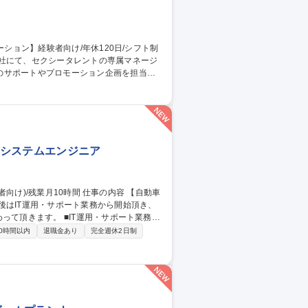
当社にて、セクシータレントの専属マネージ
のサポートやプロモーション企画を担当し
自分のアイデアで担当女優がメディアの主役
女優が活躍すれば活躍するほど、海外イベン
職種 【専属AV女優の
社内システムエンジニア
後はIT運用・サポート業務から開始頂き、
T運用・サポート業務：
応(ヘルプデスク)、ソフトウェア導入・運用
0時間以内
退職金あり
完全週休2日制
の企画・改善：社内システム・サーバーの構
グラム対応(AS400/VBScript/RPA
動等。 募集職種 [東京/清瀬市]社内SE(経験者向け)/残業月10時間