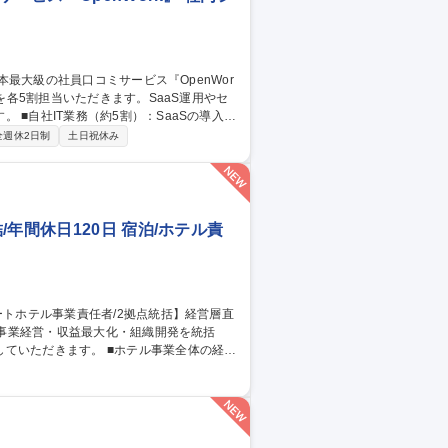
導入・
スク。 ■BNG社IT支援（約5割・週2～3
全週休2日制
土日祝休み
/CMS運用、IT資産管理、ISMS認証取得に向けた体制
の裁量でIT環境を設計・自走化へ導く新設
大級の社員口コミサービス『OpenWork』
年間休日120日 宿泊/ホテル責
 ■ホテル事業全体の経営
よびサービス品質改善 ■ADR/RevPAR向
評価制度運用および採用計画策定 ■ブランド