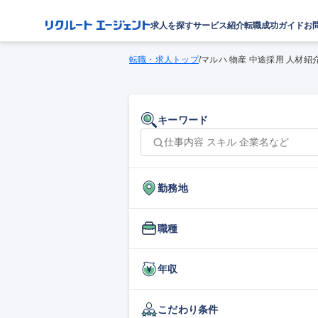
求人を探す
サービス紹介
転職成功ガイド
お
転職・求人トップ
/
マルハ 物産 中途採用 人材紹
キーワード
勤務地
職種
年収
こだわり条件