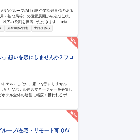
下の役割を担当いただきます。 ■無線
設置・移設・撤去作業、登録点検業務・運用
り
完全週休2日制
土日祝休み
基づく官公庁（総務省など）への無線局申請・
月、国内各地への出張が発生いたします。（北
グループのIT戦略企業◎裁量権のある環境◎
い」想いを形にしませんか? フロ
どホテル全体の運営に幅広く携われるポジ
売戦略 ■宿泊プランの企画 ■お客様満足度向
■フロント業務のフォロー ■安全/衛生管理 ■
スタッフ】
ープ/在宅・リモート可 QA/