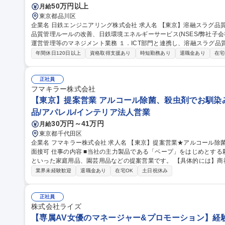
50万円以上
月給
東京都品川区
企業名 日鉄エンジニアリング株式会社 求人名 【東京】溶融スラグ品質管理 管理職候補 仕事の内容 ■溶融スラグ
品質管理ルールの改善、日鉄環境エネルギーサービス(NSES/弊社子会
運営管理等のマネジメント業務 １．ICT部門と連携し、溶融スラグ品質管理のためのデータ取り及びシステム構築
２．NSES本社・各事業所と連携し、弊社が進めるスラグ品質管理業
年間休日120日以上
資格取得支援あり
時短勤務あり
退職金あり
在宅
発生した際に、再発防止策の策定及びNSES各事業所へ再発防止策の
取り組んでもらい、OJTによる育成を基本とします。各種マネジメントに
職種 【東京】溶融スラグ品質管理 管理職候補
正社員
フマキラー株式会社
【東京】提案営業 アルコール除菌、殺虫剤でお馴染み
品/アパレル/インテリア法人営業
30万円～41万円
月給
東京都千代田区
企業名 フマキラー株式会社 求人名 【東京】提案営業★アルコール除菌、殺虫剤でお馴染みのフマキラー ◎WEB
面接可 仕事の内容 ■当社の主力製品である「ベープ」をはじめとする殺虫用品や「キッチン用アルコール除菌」
といった家庭用品、園芸用品などの提案営業です。 【具体的には】商
ー、スーパー ドラッグストア等 ）への本部商談と店頭での販売促進を中心に担っていただきます。市場や販売動
業界未経験歓迎
退職金あり
在宅OK
土日祝休み
向の調査 ・製品や売場レイアウトの提案、 その提案資料の作成（ディ
暮らしを守ることに直結するやりがいのある営業です ■弊社は海外で
は海外営業としてのキャリア構築も可能です。 募集職種 【東京】提案営業★アルコール除菌、殺虫剤でお馴染み
正社員
のフマキラー ◎WEB面接可
株式会社ライズ
【専属AV女優のマネージャー&プロモーション】経験者