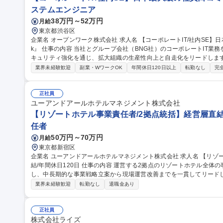
ステムエンジニア
38万円～52万円
月給
東京都渋谷区
企業名 オープンワーク株式会社 求人名 【コーポレートIT/社内SE】日本最大級の社員口コミサービス『OpenWor
k』 仕事の内容 当社とグループ会社（BNG社）のコーポレートIT業務を各5割担当いただきます。SaaS運用やセ
キュリティ強化を通じ、拡大組織の生産性向上と自走化をリードします。 ■自社IT業務（約5割）：SaaSの
運用改善、OA機器管理、ISMS運用等のセキュリティ強化、社内ヘルプデ
業界未経験歓迎
副業・WワークOK
年間休日120日以上
転勤なし
完
日）：Google Workspace/Slack等のSaaS管理、Salesforce
構築・規程整備。 ★出向ではなく親会社のサポートを受けつつ、自身
ポジションです。 募集職種 【コーポレートIT/社内SE】日本最
正社員
ユーアンドアールホテルマネジメント株式会社
【リゾートホテル事業責任者/2拠点統括】経営層直結/
任者
50万円～70万円
月給
東京都新宿区
企業名 ユーアンドアールホテルマネジメント株式会社 求人名 【リゾートホテル事業責任者/2拠点統括】経営層直
結/年間休日120日 仕事の内容 運営する2拠点のリゾートホテル全体の事業経営・収益最大化・組織開発を統括
し、中長期的な事業戦略立案から現場運営改善までを一貫してリードしていただきます。
戦略・事業計画策定・予算/KPI管理 ■総支配人・支配人のマネジメントお
業界未経験歓迎
転勤なし
退職金あり
上、OTA戦略などのレベニューマネジメント ■支配人・管理職育成、
戦略・地域連携・リピーター促進等の施策推進 募集職種 【リゾートホテル事業責任者/2拠点統括】経営層直結/年
間休日120日
正社員
株式会社ライズ