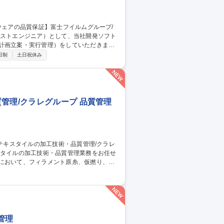
計画立案・実行管理）をしていただきま
日制
土日祝休み
※富士フイルムが製品全
の責任を担っています。 募集職種
モート可
管理/クラレグループ 品質管理
従事。 ■出張：主に国内 3回前後/月。海
トムス等。スポーツ系の生地の生産がメイ
管理/クラレグループ
管理