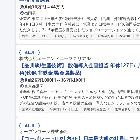
30万円～44万円
月給
福岡県
企業名 東京海上日動火災保険株式会社 求人名 【九州・沖縄/総合職】企業の挑戦とお客様の再出発を支える/2027
年4月1日入社 仕事の内容 入社後は、営業または損害サービス部門等に配属となり、幅広いフィールドでご活躍い
ただきます。3～5年程度を目安としたジョブローテーションを通じて
ます。 以下のコースから1つ選択をいただきます。 1.オープン：営業・損害サービス双方に関心がある方向け。
副業・WワークOK
転勤なし
時短勤務あり
退職金あり
在宅OK
完
2.損害サービス：事故・災害対応や未然防止を通じ、お客様を支援。 
解決策を提案。 ※希望コースは配属を確約するものではありません。 募集職種 【九州・沖縄/総合職】企業の挑
戦とお客様の再出発を支える/2027年4月1日入社
正社員
株式会社エーアンドエーマテリアル
【品川駅/生産技術】 設備導入企画担当 年休127日/
術(鉄鋼/非鉄金属/金属製品)
26万1000円～36万6100円
月給
東京都港区
企業名 株式会社エーアンドエーマテリアル 求人名 【品川駅/生産技術】◆設備導入企画担当◆年休127日/リモー
トOK/第二新卒歓迎 仕事の内容 全国の不燃建材などの生産工場で設備保全・生産管理等を行っている生産グルー
プの統括や設備の新設、省エネ設備の企画・導入などがミッションです。 
的には】工事や設備リニューアルの審査・稟議対応／新しい省エネ・
業界未経験歓迎
年間休日120日以上
資格取得支援あり
退職金あり
在
の全国展開業務 【入社後】まずは工場の状況把握、設備確認、G会社の担当者との連携をしやすくするために先
輩に同行し、全国の工場を訪問します。 ＜業務の変更範囲：当社の定める業務＞ 募集職種 【品
◆設備導入企画担当◆年休127日/リモートOK/第二新卒歓迎
正社員
オープンワーク株式会社
【コーポレートIT/社内SE】日本最大級の社員口コミサ