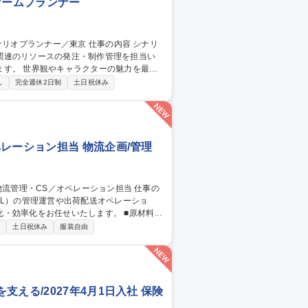
ゲームプランナー
関連のリソースの発注・制作管理を担当い
魅力を最大
ター、各制作セクションと連携しながら、
し
完全週休2日制
土日祝休み
イラスト、3Dモデル、モーション、映像な
ギュレーションの整備 ■各種リソース・制作
東京
レーション担当 物流企画/管理
PL）の管理運営や出荷配送オペレーショ
化をお任せいたします。 ■原材料・
流倉庫（3PL）の管理・運営および効率的な
制
土日祝休み
服装自由
電話）および受注・返品・交換処理 ■業務フ
える/2027年4月1日入社 保険