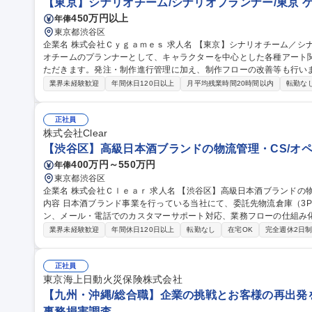
【東京】シナリオチーム/シナリオプランナー/東京 
450万円以上
年俸
東京都渋谷区
企業名 株式会社Ｃｙｇａｍｅｓ 求人名 【東京】シナリオチーム／シナリオプランナー／東京 仕事の内容 シナリ
オチームのプランナーとして、キャラクターを中心とした各種アート
ただきます。発注・制作進行管理に加え、制作フローの改善等も行います。 世界観やキャラクターの
限に引き出すことをミッションとして、シナリオライターやディレク
業界未経験歓迎
年間休日120日以上
月平均残業時間20時間以内
転勤な
幅広いクリエイティブに関わることができる仕事です。 【詳細】■2D
ど各種リソースの発注 ■各種リソースの管理、および発注フロー・レ
物の監修 募集職種 【東京】シナリオチーム／シナリオプランナー／
正社員
株式会社Clear
【渋谷区】高級日本酒ブランドの物流管理・CS/オペ
400万円～550万円
年俸
東京都渋谷区
企業名 株式会社Ｃｌｅａｒ 求人名 【渋谷区】高級日本酒ブランドの物流管理・CS／オペレーション担当 仕事の
内容 日本酒ブランド事業を行っている当社にて、委託先物流倉庫（3
ン、メール・電話でのカスタマーサポート対応、業務フローの仕組み化・効率
資材等の購買・発注業務および適正な在庫管理・棚卸業務 ■委託先物
業界未経験歓迎
年間休日120日以上
転勤なし
在宅OK
完全週休2日
出荷・配送オペレーション統括 ■カスタマーサポート対応（メール・
ロー構築・標準化・仕組み化の推進及び社内外関係者との調整 募集職種 【渋谷区】高級日本酒ブランドの物流管
理・CS／オペレーション担当
正社員
東京海上日動火災保険株式会社
【九州・沖縄/総合職】企業の挑戦とお客様の再出発を支
事務損害調査