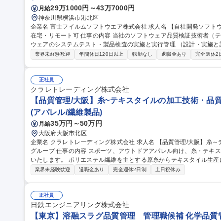
29万1000円～43万7000円
月給
神奈川県横浜市港北区
企業名 富士フイルムソフトウエア株式会社 求人名 【自社開発ソフトウェアの品質保証】富士フイルムグループ/
在宅・リモート可 仕事の内容 当社のソフトウェア品質検証技術者（テストエンジニア）として、当社開発ソフト
ウェアのシステムテスト・製品検査の実施と実行管理 （設計・実施と
す。 【業務詳細】品質・効率（ex. テスト自動化）の向上や、今後のCloud/AI/IoT/DevOps時代のテスト・品質保
業界未経験歓迎
年間休日120日以上
転勤なし
退職金あり
完全週休2
証に向けて、最新の技術を取り入れることに積極的にチャレンジする人を期待します。 
体の品質保証を担っているのに対し、弊社ではソフトウェア部分の品質保証
【自社開発ソフトウェアの品質保証】富士フイルムグループ/在宅・リ
正社員
クラレトレーディング株式会社
【品質管理/大阪】糸~テキスタイルの加工技術・品質
(アパレル/繊維製品)
35万円～50万円
月給
大阪府大阪市北区
企業名 クラレトレーディング株式会社 求人名 【品質管理/大阪】糸～テキスタイルの加工技術・品質管理/クラレ
グループ 仕事の内容 スポーツ、アウトドアアパレル向け、糸・テキスタイルの加工技術・品質管理業務をお任せ
いたします。 ポリエステル繊維を主とする原糸からテキスタイル生産において、フィラメント原糸、仮撚り、紡
績、織、編、染などの協力外注工場と連携し、加工技術対応や品質管理に
業界未経験歓迎
退職金あり
完全週休2日制
土日祝休み
外も可能性はあり。 ■アイテム：Tシャツ、インナーやアウター、ボ
ン。 募集職種 【品質管理/大阪】糸～テキスタイルの加工技術・品質
正社員
日鉄エンジニアリング株式会社
【東京】溶融スラグ品質管理 管理職候補 化学品質