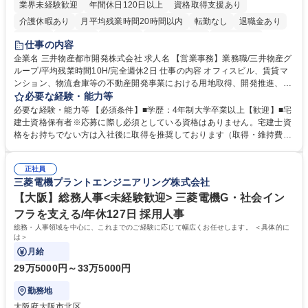
業界未経験歓迎
年間休日120日以上
資格取得支援あり
介護休暇あり
月平均残業時間20時間以内
転勤なし
退職金あり
在宅OK
賞与あり
育休あり
完全週休2日制
交通費支給
仕事の内容
駅近5分以内
土日祝休み
寮・社宅あり
企業名 三井物産都市開発株式会社 求人名 【営業事務】業務職/三井物産グ
ループ/平均残業時間10H/完全週休2日 仕事の内容 オフィスビル、賃貸マ
ンション、物流倉庫等の不動産開発事業における用地取得、開発推進、賃
貸運営、売却、仲介・活用提案等を行う営業部門において事務業務を担当
必要な経験・能力等
いただきます。 【詳細】・契約書管理、契約書製本、捺印対応、ファイリ
必要な経験・能力等 【必須条件】■学歴：4年制大学卒業以上【歓迎】■宅
ング、登記簿取得、調書取得・支払業務（各種費用支払、支払管理、請
建士資格保有者※応募に際し必須としている資格はありません。宅建士資
求・支払データ登録、取引先マスター申請対応）・予算作成及び予実管
格をお持ちでない方は入社後に取得を推奨しております（取得・維持費用
理・各種稟議書、報告書作成業務・各種台帳管理、交際費・会議費支払報
の一部補助あり） 【求める人物像】 ・向学心豊かで、主体的に行動でき
告書作成及び月次管理・部内総務庶務全般 など※※配属先によっては上記
る方。 ・社内外の多様な関係者と協調して業務を進められるコミュニケー
の他に担当頂く業務が発生する場合があります。 募集職種 【営業事務】
正社員
ション力がある方。 ・チャレンジを厭わず、粘り強く業務に取り組める
三菱電機プラントエンジニアリング株式会社
業務職/三井物産グループ/平均残業時間10H/完全週休2日
方。多様な関係者と謙虚に信頼関係を構築でき、期限を意識したスケジュ
ール管理が出来る方。※将来的に他部署（営業部門、コーポレート部門）
【大阪】総務人事<未経験歓迎> 三菱電機G・社会イン
へのジョブローテーションの可能性があります。 学歴・資格 学歴：大学
フラを支える/年休127日 採用人事
院 大学 語学力： 資格：宅地建物取引士
総務・人事領域を中心に、これまでのご経験に応じて幅広くお任せします。 ＜具体的に
は＞
月給
29万5000円～33万5000円
勤務地
大阪府大阪市北区