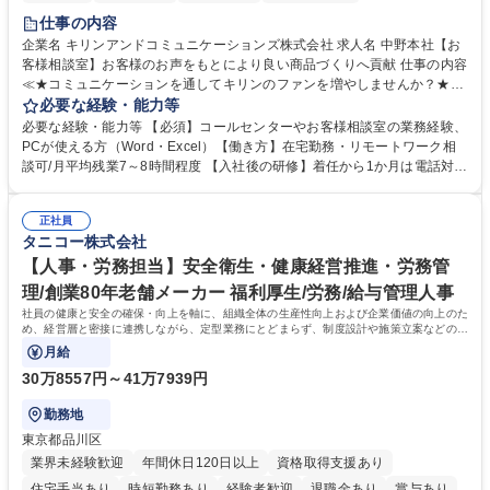
仕事の内容
企業名 キリンアンドコミュニケーションズ株式会社 求人名 中野本社【お
客様相談室】お客様のお声をもとにより良い商品づくりへ貢献 仕事の内容
≪★コミュニケーションを通してキリンのファンを増やしませんか？★≫
お客様のお声をより良い商品づくりに活かしていく上で、窓口となるお客
必要な経験・能力等
様相談室でのお仕事です。 日々お客様からいただくキリングループへのご
必要な経験・能力等 【必須】コールセンターやお客様相談室の業務経験、
意見を、企業活動に活かしています。お客様からの声に迅速かつ誠意をも
PCが使える方（Word・Excel）【働き方】在宅勤務・リモートワーク相
って対応、情報提供するとともにグループ内活動に反映しています。 【具
談可/月平均残業7～8時間程度 【入社後の研修】着任から1か月は電話対応
体的には】電話応対、メール、お手紙対応、ご指摘品調査報告書作成、有
のOJTを中心に実施し、電話対応に慣れた段階でメール・手紙のOJTを実
人チャットボット対応など。 【1日の対応件数】■電話：月間一人当たり
施する予定です。独り立ち以降もしっかりフォローする体制を整えていま
平均100件前後■メール・手紙：同上40件前後 募集職種 中野本社【お客様
正社員
すのでご安心ください。 【当社について】キリングループの広報機能を担
タニコー株式会社
相談室】お客様のお声をもとにより良い商品づくりへ貢献
う会社として、お客様との出会いを大切にし、磨き上げたホスピタリティ
を込めてコミュニケーションをとりながら広報関連業務を行っておりま
【人事・労務担当】安全衛生・健康経営推進・労務管
す。 学歴・資格 学歴：大学院 大学 高専 短大 専修学校 高校 語学力： 資
理/創業80年老舗メーカー 福利厚生/労務/給与管理人事
格：
社員の健康と安全の確保・向上を軸に、組織全体の生産性向上および企業価値の向上のた
め、経営層と密接に連携しながら、定型業務にとどまらず、制度設計や施策立案などの上
流工程から関与していただきます。
月給
30万8557円～41万7939円
勤務地
東京都品川区
業界未経験歓迎
年間休日120日以上
資格取得支援あり
住宅手当あり
時短勤務あり
経験者歓迎
退職金あり
賞与あり