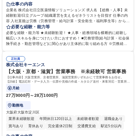
住宅手当あり
時短勤務あり
退職金あり
在宅OK
賞与あり
仕事の内容
育休あり
完全週休2日制
交通費支給
土日祝休み
寮・社宅あり
企業名 株式会社日立医薬情報ソリューションズ 求人名 【総務・人事】未
経験歓迎/日立グループ/組織運営を支えるゼネラリストを目指す 仕事の内
容 入社直後は労務（労務管理・給与計算・安全衛生・福利厚生等）からお
任せいたします。将来は総務・採用・教育業務へ守備範囲を広げ、組織運
必要な経験・能力等
営を支えるゼネラリストをめざせます。 ・初期業務：労働時間管理、給与
必要な経験・能力等 ★未経験歓迎！ ★人事・総務領域を横断的に経験し
計算、社会保険対応、福利厚生管理、安全衛生、健康経営推進等をお任せ
幅広いスキルを身につけたい方におすすめ！ ■労務管理(給与計算・社会保
します。ご経験に応じて、休職者管理など、幅広く経験を積んでいただき
険手続き・勤怠管理など)に関心があり主体的に取り組める方 ※労務経験
ます。 ・将来的な広がり：総務・採用・教育・税務対応・経営企画等。
者は早期にご活躍いただけます。 ■チームで仕事を推進できる方■将来は
★メンバーがマンツーマンで丁寧に教えるため、ご経験が浅くても安心！
マネジメント職として活躍したい 【尚可】■人事、労務、採用、教育業務
幅広く経験を積みたい意欲がある方に最適な環境です。 募集職種 【総
正社員
のご経験 ■労務管理（給与計算・社会保険手続き・勤怠管理など）の経験
株式会社キーエンス
務・人事】未経験歓迎/日立グループ/組織運営を支えるゼネラリストを目
■衛生管理者の資格をお持ちの方 学歴・資格 学歴：大学院 大学 高専 短大
指す
専修学校 高校 語学力： 資格：
【大阪・京都・滋賀】営業事務 ※未経験可 営業事務
【仕事内容】大阪営業所、京都営業所、滋賀営業所いずれかにて営業事務をお任せ。
【詳細】電話応対・データ入力・伝票や見積の作成・カタログ送付・来客対応・営業所内
で発生する事務業務や業務改善をお任せ。
月給
27万9000円～28万1000円
勤務地
大阪府大阪市淀川区
業界未経験歓迎
年間休日120日以上
未経験者歓迎
退職金あり
賞与あり
育休あり
完全週休2日制
交通費支給
駅近5分以内
土日祝休み