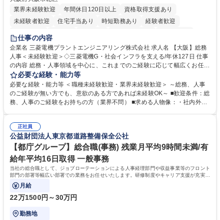
業界未経験歓迎
年間休日120日以上
資格取得支援あり
未経験者歓迎
住宅手当あり
時短勤務あり
経験者歓迎
退職金あり
在宅OK
賞与あり
完全週休2日制
交通費支給
仕事の内容
駅近5分以内
土日祝休み
服装自由
寮・社宅あり
食事補助あり
企業名 三菱電機プラントエンジニアリング株式会社 求人名 【大阪】総務
人事＜未経験歓迎＞◇三菱電機G・社会インフラを支える/年休127日 仕事
の内容 総務・人事領域を中心に、これまでのご経験に応じて幅広くお任せ
します。 ＜具体的には＞ ・総務/人事労務（給与・社保・勤怠管理など）
必要な経験・能力等
・採用・教育研修 ・福利厚生運用 など ※基本的には事務所勤務ですが、
必要な経験・能力等 ＜職種未経験歓迎・業界未経験歓迎＞ ～総務、人事
採用や教育等の業務内容により、関西圏以外への日帰り・宿泊を伴う国内
のご経験が無い方でも、意欲のある方であれば未経験OK～ ■歓迎条件：総
出張もございます。 ※担当業務を持ちつつ、お互いに助け合いながら、総
務、人事のご経験をお持ちの方（業界不問） ■求める人物像：・社内外の
務部という組織として協力しながら進める体制です。 募集職種 【大阪】
関係各部門との調整を率先して行い、業務を円滑に遂行できる協調性やコ
総務人事＜未経験歓迎＞◇三菱電機G・社会インフラを支える/年休127日
ミュニケーション能力を持っている方 ・人事総務領域に興味がありゼネラ
正社員
リスト志向をお持ちの方 学歴・資格 学歴：大学院 大学 語学力： 資格：
公益財団法人東京都道路整備保全公社
【都庁グループ】総合職(事務) 残業月平均9時間未満/有
給年平均16日取得 一般事務
当社の総合職として、ジョブローテーションによる人事経理部門や収益事業等のフロント
部門の部署等幅広い部署での業務をお任せいたします。研修制度やキャリア支援が充実し
ております！ ※下記業務詳細
月給
22万1500円～30万円
勤務地