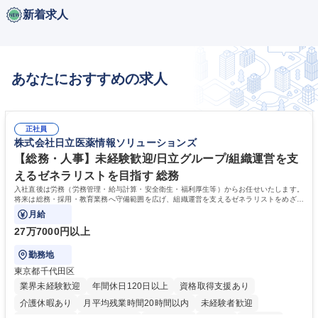
新着求人
あなたにおすすめの求人
正社員
株式会社日立医薬情報ソリューションズ
【総務・人事】未経験歓迎/日立グループ/組織運営を支
えるゼネラリストを目指す 総務
入社直後は労務（労務管理・給与計算・安全衛生・福利厚生等）からお任せいたします。
将来は総務・採用・教育業務へ守備範囲を広げ、組織運営を支えるゼネラリストをめざせ
ます。
月給
27万7000円以上
勤務地
東京都千代田区
業界未経験歓迎
年間休日120日以上
資格取得支援あり
介護休暇あり
月平均残業時間20時間以内
未経験者歓迎