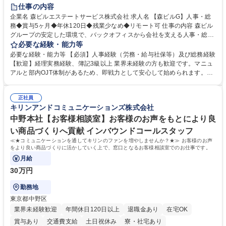
経験者歓迎
退職金あり
在宅OK
賞与あり
育休あり
仕事の内容
完全週休2日制
交通費支給
長期歓迎
駅近5分以内
土日祝休み
企業名 森ビルエステートサービス株式会社 求人名 【森ビルG】人事・総
務◆賞与5ヶ月◆年休120日◆残業少なめ◆リモート可 仕事の内容 森ビル
グループの安定した環境で、バックオフィスから会社を支える人事・総務
をお任せします。 労務と総務の業務をバランスよく担当し、ゆくゆくは制
必要な経験・能力等
度改定などのコア業務にも挑戦できる、やりがいある環境です。 ■勤怠管
必要な経験・能力等 【必須】人事経験（労務・給与社保等）及び総務経験
理、給与計算、社会保険手続き、年末調整等の労務管理全般 ■入退社手続
【歓迎】経理実務経験、簿記3級以上 業界未経験の方も歓迎です。マニュ
き、社内規定の改定や人事制度改定などのコア業務 ■社内イベントの企画
アルと部内OJT体制があるため、即戦力として安心して始められます。
運営やその他総務業務全般 ※労務と総務を1：1の割合でお任せ。 入社後
【魅力・やりがい】森ビルGの安定基盤で労務から総務まで幅広く携われ
は部内のOJTを中心に、あなたの経験に合わせて不足している部分はいつ
ます。定型業務に留まらず、社内規定や人事制度の改定など会社のコア業
でも質問・相談できる環境が整っているため、安心して成長できます。 募
正社員
務に挑戦できるため、自身の成長と組織への貢献度をダイレクトに実感で
キリンアンドコミュニケーションズ株式会社
集職種 【森ビルG】人事・総務◆賞与5ヶ月◆年休120日◆残業少なめ◆
きます。 残業少なめ、週1日リモート可など、ワークライフバランスを保
リモート可
ち長期活躍できる環境です。 「これまでの幅広い経験を活かし、長期的な
中野本社【お客様相談室】お客様のお声をもとにより良
キャリアを築きたい」という前向きな意欲と挑戦を全力で応援します。 学
い商品づくりへ貢献 インバウンドコールスタッフ
歴・資格 学歴：大学院 大学 高専 短大 専修学校 高校 語学力： 資格：日商
≪★コミュニケーションを通してキリンのファンを増やしませんか？★≫ お客様のお声
簿記検定1級 日商簿記検定2級 日商簿記検定3級
をより良い商品づくりに活かしていく上で、窓口となるお客様相談室でのお仕事です。
月給
30万円
勤務地
東京都中野区
業界未経験歓迎
年間休日120日以上
退職金あり
在宅OK
賞与あり
交通費支給
土日祝休み
寮・社宅あり