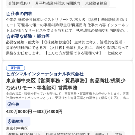
介護休暇あり
月平均残業時間20時間以内
未経験者歓迎
住宅手当あり
時短勤務あり
研修あり
在宅OK
賞与あり
仕事の内容
完全週休2日制
交通費支給
駅近5分以内
土日祝休み
服装自由
企業名 株式会社日本レジストリサービス 求人名 【総務】未経験歓迎◎/リ
モート可/世界で唯一の事業/福利厚生◎/再雇用有 仕事の内容 インターネッ
ト上の様々なサービスを支える当社にて、執務環境の整備や社内制度の検
討、イベント運営などの幅広い業務を担当し、間接的に会社の生産性向上
必要な経験・能力等
や成長に貢献している部署です。 会社の全メンバーが安心して長く成果を
必要な経験・能力等 【◎未経験歓迎◎】 主体的に考え、論理的な説明・
発揮できる環境を整えるために、毎日のメンテナンスや維持管理に加え、
提案が積極的にできる方 【入社後】先輩社員と共に、適性や希望に沿って
新たな施策検討を積極的に行っていただき、会社全体を巻き込み課題解決
業務をお任せします。 【こんな方が活躍できる職種です】 ・仕組化が好
を推進。 ・オフィス運営：執務環境の整備・物品管理・社内規定整備/改
き/得意・協働の姿勢を持っている・優先順位付け、マルチタスクが得意・
善・イベント企画/運営・非常時の対応 など、本人の希望や適性によって
様々な立場で物事を考えられる・定型業務だけでなく突発的な出来事にも
幅広い業務の体得が可能で、多様なキャリアパスを描くことも可能です。
正社員
対処できる・新しいことに興味関心がある 【魅力】■自己啓発支援：資格
ヒガシマルインターナショナル株式会社
募集職種 【総務】未経験歓迎◎/リモート可/世界で唯一の事業/福利厚生◎/
取得や通信教育など費用の80%（年間25万円まで）を補助 ■住宅手当：家
再雇用有
賃の50%（月額7万円まで）を補助 学歴・資格 学歴：大学院 大学 語学
東京都中央区【営業事務・貿易事務】食品商社/残業少
力： 資格：
なめ/リモート等相談可 営業事務
食品の加工・販売を行っている当社にて、営業事務・貿易事務をお任せいたします。営業
社員のサポートポジションとして、受発注から海外工場との調整まで幅広く対応し、当社
事業の根幹を支えていただきます。
年俸
420万6000円～603万4800円
勤務地
東京都中央区
年間休日120日以上
月平均残業時間20時間以内
転勤なし
英語