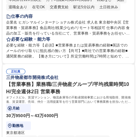
退職金あり
在宅OK
交通費支給
駅近5分以内
土日祝休み
仕事の内容
企業名 ヒガシマルインターナショナル株式会社 求人名 東京都中央区【営
業事務・貿易事務】食品商社/残業少なめ/リモート等相談可 仕事の内容 食
品の加工・販売を行っている当社にて、営業事務・貿易事務をお任せいた
します。営業社員のサポートポジションとして、受発注から海外工場との
必要な経験・能力等
調整まで幅広く対応し、当社事業の根幹を支えていただきます。 ■受発注
必要な経験・能力等 【必須】■営業事務または貿易事務の経験■英語での
業務、請求書発行 ■海外工場とのスケジュール調整 ■在庫管理 ■輸入書類
メールのやり取りに抵抗感の無い方 【尚可】■商社での営業事務の経験■
の確認・作成 ■配送手配 ■通関業者を通して行う輸出入業全般 ■倉庫との
通関業務の経験。 【働き方について】所定労働時間は7時間と短めで、残
倉入れ調整等 ※ゼネラリストとしてのキャリアアップを目指すことが可能
業も月平均20時間以下です。時差出勤制度や週1日のリモート勤務も相談
です。単に商品を販売するだけでなく原料の仕入れから販売までをトータ
可能で、ワークライフバランスを保ち長期就業しやすい環境です。 【当社
ルプロデュースしているため、商品に関わる全ての業務をサポート頂きま
正社員
の強み】1991年の設立以来、外食産業を中心としたお客様の多様なニー
三井物産都市開発株式会社
す。 募集職種 東京都中央区【営業事務・貿易事務】食品商社/残業少なめ/
ズに沿った冷凍水産物等の生産・輸入・販売を一貫して手掛けています。
リモート等相談可
自社工場と海外拠点の強固な連携によるワンストップサービスが最大の強
【営業事務】業務職/三井物産グループ/平均残業時間10
みです。 学歴・資格 学歴：大学院 大学 語学力：英語 資格：
H/完全週休2日 営業事務
オフィスビル、賃貸マンション、物流倉庫等の不動産開発事業における用地取得、開発推
進、賃貸運営、売却、仲介・活用提案等を行う営業部門において事務業務を担当いただき
ます。
月給
30万9500円～43万4000円
勤務地
東京都港区