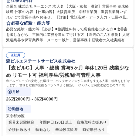
仕事の内容
企業名 株式会社キーエンス 求人名 【大阪・京都・滋賀】営業事務 ※未経
験可 仕事の内容 【仕事内容】大阪営業所、京都営業所、滋賀営業所いず
れかにて営業事務をお任せ。 【詳細】電話応対・データ入力・伝票や見積
の作成・カタログ送付・来客対応・営業所内で発生する事務業務や業務改
必要な経験・能力等
善をお任せ。 【教育制度】ご入社後、育成担当とペアになりながらOJTに
必要な経験・能力等 【必須】■協調性を持って業務推進出来る方 ■改善案
て業務を覚えていただくことが可能です。業務システムがきちんと構築さ
を出しながら、主体的に業務を進めて行ける方 【過去のご入社事例】人材
れているため、スムーズに仕事に慣れることができる環境です。また、
派遣業界や保育業界等、メーカー以外、営業事務未経験者の入社実績有
「チームで成果を出す文化」があり、良いやり方を積極的に共有しながら
【当社の事務職について】単なる事務ではなく主体性を発揮したサポート
常に改善を目指す風土のため、安心して業務に取り組んでいただけます。
により、キーエンスの付加価値向上に貢献します。ベースの定型業務に加
募集職種 【大阪・京都・滋賀】営業事務 ※未経験可
正社員
えて、お客様や社員の状況に合わせ、能動的なサポート、改善の動きも期
森ビルエステートサービス株式会社
待され。組織を支えるスペシャリストとして、チームに貢献し、結果的に
社員から頼られる存在になることができます。平均19:30の退勤以降の業
【森ビルG】人事・総務 賞与5ヶ月 年休120日 残業少な
務の持ち帰りも禁止されており、メリハリのある働き方となります。 学
め リモート可 福利厚生/労務/給与管理人事
歴・資格 学歴：大学院 大学 高専 短大 語学力： 資格：
森ビルグループの安定した環境で、バックオフィスから会社を支える人事・総務をお任せ
します。 労務と総務の業務をバランスよく担当し、ゆくゆくは制度改定などのコア業務
にも挑戦できる、やりがいある環境です。
月給
26万2000円～36万4000円
勤務地
東京都港区
業界未経験歓迎
年間休日120日以上
資格取得支援あり
介護休暇あり
転勤なし
未経験者歓迎
時短勤務あり