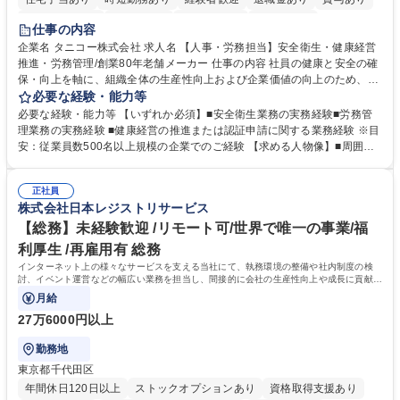
完全週休2日制
交通費支給
駅近5分以内
土日祝休み
仕事の内容
寮・社宅あり
企業名 タニコー株式会社 求人名 【人事・労務担当】安全衛生・健康経営
推進・労務管理/創業80年老舗メーカー 仕事の内容 社員の健康と安全の確
保・向上を軸に、組織全体の生産性向上および企業価値の向上のため、経
営層と密接に連携しながら、定型業務にとどまらず、制度設計や施策立案
必要な経験・能力等
などの上流工程から関与していただきます。 【主な業務内容】■安全衛生
必要な経験・能力等 【いずれか必須】■安全衛生業務の実務経験■労務管
業務（ストレスチェック、健康診断の運用、産業医との連携 など）■健康
理業務の実務経験 ■健康経営の推進または認証申請に関する業務経験 ※目
経営認証取得に向けた企画・推進■労務管理（労働時間の分析、労働環境
安：従業員数500名以上規模の企業でのご経験 【求める人物像】■周囲
の改善）■規程改定、制度設計、業務改善の推進■労働基準監督署対応、団
（社員・経営層）と円滑にコミュニケーションを図れる方■労務課題に対
体交渉対応 など 【採用背景】現在組織変革期の為、労務領域から組織力
し、迅速かつ的確に対応できる問題解決力をお持ちの方■チームおよび他
を底上げすべく、ともにご活躍いただける方の増員募集となります。 募集
正社員
部門と連携しながら業務を推進できる方■Excelや労務管理システムの実務
株式会社日本レジストリサービス
職種 【人事・労務担当】安全衛生・健康経営推進・労務管理/創業80年老
使用経験をお持ちの方 学歴・資格 学歴：大学院 大学 高専 短大 専修学校
舗メーカー
高校 語学力： 資格：
【総務】未経験歓迎 /リモート可/世界で唯一の事業/福
利厚生 /再雇用有 総務
インターネット上の様々なサービスを支える当社にて、執務環境の整備や社内制度の検
討、イベント運営などの幅広い業務を担当し、間接的に会社の生産性向上や成長に貢献し
ている部署です。
月給
27万6000円以上
勤務地
東京都千代田区
年間休日120日以上
ストックオプションあり
資格取得支援あり