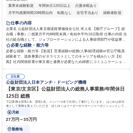
業界未経験歓迎
年間休日120日以上
介護休暇あり
月平均残業時間20時間以内
転勤なし
住宅手当あり
経験者歓迎
研修あり
退職金あり
賞与あり
完全週休2日制
交通費支給
仕事の内容
駅近5分以内
資格取得手当あり
食事補助あり
企業名 公益財団法人東京都道路整備保全公社 求人名 【都庁グループ】総
合職（事務）◇残業月平均9時間未満／有給年平均16日取得 仕事の内容 当
社の総合職として、ジョブローテーションによる人事経理部門や収益事業
等のフロント部門の部署等幅広い部署での業務をお任せいたします。研修
必要な経験・能力等
制度やキャリア支援が充実しております！ ※下記業務詳細 【業務詳細】■
必要な経験・能力等 【歓迎】営業経験or総務/人事/経理経験or官公庁職員
管理部門：広報、人事、経理など当公社の運営に係る管理業務 ■収益部
経験者で、道路事業のゼネラリストとしてのキャリアを積みたい方【社
門：駐車場の新規開拓、管理運営、新宿駅西口広場の「イベントコーナ
風】社内関係部署や東京都と連携が必要なため綿密にコミュニケーション
ー」などの管理運営 ■道路部門：整備の急がれる骨格幹線道路や木造住宅
を図っています。 【業務の魅力】■幅広く携われる：総合職（事務）で
密集地域の特定整備路線の用地取得、道路に関する普及啓発事業、都内の
は、駐車場の管理運営や道路用地の取得、公益財団法人の中枢を担う管理
道路施設や道路工事現場の見学ツアー事業 ※入社後は上記いずれかの部門
正社員
部門など多岐に渡る業務を経験できます。 ■様々なプロジェクト：駐車場
公益財団法人日本アンチ・ドーピング機構
へ配属。※業務内容変更の範囲：会社の定める業務 募集職種 【都庁グル
事業の他、新宿駅西口広場内に設置された照明を兼ねた広告「ブライトサ
ープ】総合職（事務）◇残業月平均9時間未満／有給年平均16日取得
イン」の管理運営を行うなど、事業収益を生み出す活動を積極的に行って
【東京/文京区】公益財団法人の総務人事業務/年間休日
います。 学歴・資格 学歴：大学院 大学 高専 短大 専修学校 高校 語学力：
125日 総務
資格：
下記業務を部長1名、課長1名、メンバー2名で分担して遂行しています。 はじめは担当
者として業務を覚えていただき、ゆくゆくはリーダーやマネージャーポジションとして活
躍いただくことを期待しています。
月給
27万円～35万円
勤務地