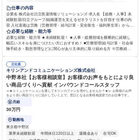
住宅手当あり
時短勤務あり
退職金あり
在宅OK
賞与あり
仕事の内容
育休あり
完全週休2日制
交通費支給
土日祝休み
寮・社宅あり
企業名 株式会社日立医薬情報ソリューションズ 求人名 【総務・人事】未
経験歓迎/日立グループ/組織運営を支えるゼネラリストを目指す 仕事の内
容 入社直後は労務（労務管理・給与計算・安全衛生・福利厚生等）からお
任せいたします。将来は総務・採用・教育業務へ守備範囲を広げ、組織運
必要な経験・能力等
営を支えるゼネラリストをめざせます。 ・初期業務：労働時間管理、給与
必要な経験・能力等 ★未経験歓迎！ ★人事・総務領域を横断的に経験し
計算、社会保険対応、福利厚生管理、安全衛生、健康経営推進等をお任せ
幅広いスキルを身につけたい方におすすめ！ ■労務管理(給与計算・社会保
します。ご経験に応じて、休職者管理など、幅広く経験を積んでいただき
険手続き・勤怠管理など)に関心があり主体的に取り組める方 ※労務経験
ます。 ・将来的な広がり：総務・採用・教育・税務対応・経営企画等。
者は早期にご活躍いただけます。 ■チームで仕事を推進できる方■将来は
★メンバーがマンツーマンで丁寧に教えるため、ご経験が浅くても安心！
マネジメント職として活躍したい 【尚可】■人事、労務、採用、教育業務
幅広く経験を積みたい意欲がある方に最適な環境です。 募集職種 【総
正社員
のご経験 ■労務管理（給与計算・社会保険手続き・勤怠管理など）の経験
キリンアンドコミュニケーションズ株式会社
務・人事】未経験歓迎/日立グループ/組織運営を支えるゼネラリストを目
■衛生管理者の資格をお持ちの方 学歴・資格 学歴：大学院 大学 高専 短大
指す
専修学校 高校 語学力： 資格：
中野本社【お客様相談室】お客様のお声をもとにより良
い商品づくりへ貢献 インバウンドコールスタッフ
≪★コミュニケーションを通してキリンのファンを増やしませんか？★≫ お客様のお声
をより良い商品づくりに活かしていく上で、窓口となるお客様相談室でのお仕事です。
月給
30万円
勤務地
東京都中野区
業界未経験歓迎
年間休日120日以上
退職金あり
在宅OK