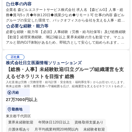
経験者歓迎
退職金あり
在宅OK
賞与あり
育休あり
仕事の内容
完全週休2日制
交通費支給
長期歓迎
駅近5分以内
土日祝休み
企業名 森ビルエステートサービス株式会社 求人名 【森ビルG】人事・総
務◆賞与5ヶ月◆年休120日◆残業少なめ◆リモート可 仕事の内容 森ビル
グループの安定した環境で、バックオフィスから会社を支える人事・総務
をお任せします。 労務と総務の業務をバランスよく担当し、ゆくゆくは制
必要な経験・能力等
度改定などのコア業務にも挑戦できる、やりがいある環境です。 ■勤怠管
必要な経験・能力等 【必須】人事経験（労務・給与社保等）及び総務経験
理、給与計算、社会保険手続き、年末調整等の労務管理全般 ■入退社手続
【歓迎】経理実務経験、簿記3級以上 業界未経験の方も歓迎です。マニュ
き、社内規定の改定や人事制度改定などのコア業務 ■社内イベントの企画
アルと部内OJT体制があるため、即戦力として安心して始められます。
運営やその他総務業務全般 ※労務と総務を1：1の割合でお任せ。 入社後
【魅力・やりがい】森ビルGの安定基盤で労務から総務まで幅広く携われ
は部内のOJTを中心に、あなたの経験に合わせて不足している部分はいつ
ます。定型業務に留まらず、社内規定や人事制度の改定など会社のコア業
でも質問・相談できる環境が整っているため、安心して成長できます。 募
正社員
務に挑戦できるため、自身の成長と組織への貢献度をダイレクトに実感で
株式会社日立医薬情報ソリューションズ
集職種 【森ビルG】人事・総務◆賞与5ヶ月◆年休120日◆残業少なめ◆
きます。 残業少なめ、週1日リモート可など、ワークライフバランスを保
リモート可
ち長期活躍できる環境です。 「これまでの幅広い経験を活かし、長期的な
【総務・人事】未経験歓迎/日立グループ/組織運営を支
キャリアを築きたい」という前向きな意欲と挑戦を全力で応援します。 学
えるゼネラリストを目指す 総務
歴・資格 学歴：大学院 大学 高専 短大 専修学校 高校 語学力： 資格：日商
入社直後は労務（労務管理・給与計算・安全衛生・福利厚生等）からお任せいたします。
簿記検定1級 日商簿記検定2級 日商簿記検定3級
将来は総務・採用・教育業務へ守備範囲を広げ、組織運営を支えるゼネラリストをめざせ
ます。
月給
27万7000円以上
勤務地
東京都千代田区
業界未経験歓迎
年間休日120日以上
資格取得支援あり
介護休暇あり
月平均残業時間20時間以内
未経験者歓迎