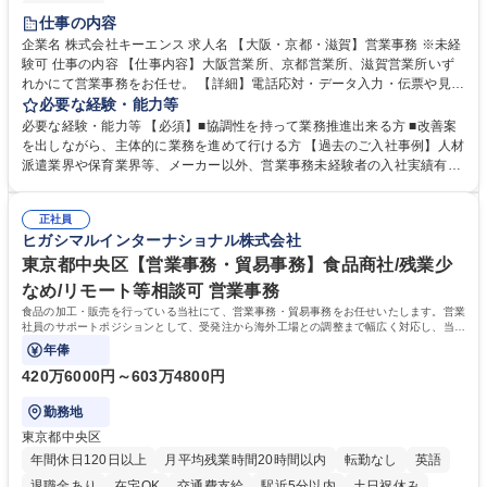
土日祝休み
仕事の内容
企業名 株式会社キーエンス 求人名 【大阪・京都・滋賀】営業事務 ※未経
験可 仕事の内容 【仕事内容】大阪営業所、京都営業所、滋賀営業所いず
れかにて営業事務をお任せ。 【詳細】電話応対・データ入力・伝票や見積
の作成・カタログ送付・来客対応・営業所内で発生する事務業務や業務改
必要な経験・能力等
善をお任せ。 【教育制度】ご入社後、育成担当とペアになりながらOJTに
必要な経験・能力等 【必須】■協調性を持って業務推進出来る方 ■改善案
て業務を覚えていただくことが可能です。業務システムがきちんと構築さ
を出しながら、主体的に業務を進めて行ける方 【過去のご入社事例】人材
れているため、スムーズに仕事に慣れることができる環境です。また、
派遣業界や保育業界等、メーカー以外、営業事務未経験者の入社実績有
「チームで成果を出す文化」があり、良いやり方を積極的に共有しながら
【当社の事務職について】単なる事務ではなく主体性を発揮したサポート
常に改善を目指す風土のため、安心して業務に取り組んでいただけます。
により、キーエンスの付加価値向上に貢献します。ベースの定型業務に加
募集職種 【大阪・京都・滋賀】営業事務 ※未経験可
正社員
えて、お客様や社員の状況に合わせ、能動的なサポート、改善の動きも期
ヒガシマルインターナショナル株式会社
待され。組織を支えるスペシャリストとして、チームに貢献し、結果的に
社員から頼られる存在になることができます。平均19:30の退勤以降の業
東京都中央区【営業事務・貿易事務】食品商社/残業少
務の持ち帰りも禁止されており、メリハリのある働き方となります。 学
なめ/リモート等相談可 営業事務
歴・資格 学歴：大学院 大学 高専 短大 語学力： 資格：
食品の加工・販売を行っている当社にて、営業事務・貿易事務をお任せいたします。営業
社員のサポートポジションとして、受発注から海外工場との調整まで幅広く対応し、当社
事業の根幹を支えていただきます。
年俸
420万6000円～603万4800円
勤務地
東京都中央区
年間休日120日以上
月平均残業時間20時間以内
転勤なし
英語
退職金あり
在宅OK
交通費支給
駅近5分以内
土日祝休み