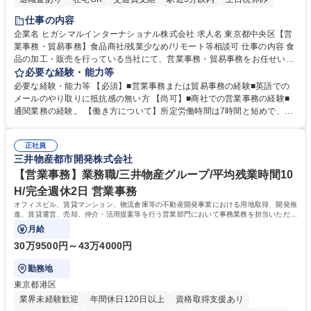
仕事の内容
企業名 ヒガシマルインターナショナル株式会社 求人名 東京都中央区【営
業事務・貿易事務】食品商社/残業少なめ/リモート等相談可 仕事の内容 食
品の加工・販売を行っている当社にて、営業事務・貿易事務をお任せいた
します。営業社員のサポートポジションとして、受発注から海外工場との
必要な経験・能力等
調整まで幅広く対応し、当社事業の根幹を支えていただきます。 ■受発注
必要な経験・能力等 【必須】■営業事務または貿易事務の経験■英語での
業務、請求書発行 ■海外工場とのスケジュール調整 ■在庫管理 ■輸入書類
メールのやり取りに抵抗感の無い方 【尚可】■商社での営業事務の経験■
の確認・作成 ■配送手配 ■通関業者を通して行う輸出入業全般 ■倉庫との
通関業務の経験。 【働き方について】所定労働時間は7時間と短めで、残
倉入れ調整等 ※ゼネラリストとしてのキャリアアップを目指すことが可能
業も月平均20時間以下です。時差出勤制度や週1日のリモート勤務も相談
です。単に商品を販売するだけでなく原料の仕入れから販売までをトータ
可能で、ワークライフバランスを保ち長期就業しやすい環境です。 【当社
ルプロデュースしているため、商品に関わる全ての業務をサポート頂きま
正社員
の強み】1991年の設立以来、外食産業を中心としたお客様の多様なニー
三井物産都市開発株式会社
す。 募集職種 東京都中央区【営業事務・貿易事務】食品商社/残業少なめ/
ズに沿った冷凍水産物等の生産・輸入・販売を一貫して手掛けています。
リモート等相談可
自社工場と海外拠点の強固な連携によるワンストップサービスが最大の強
【営業事務】業務職/三井物産グループ/平均残業時間10
みです。 学歴・資格 学歴：大学院 大学 語学力：英語 資格：
H/完全週休2日 営業事務
オフィスビル、賃貸マンション、物流倉庫等の不動産開発事業における用地取得、開発推
進、賃貸運営、売却、仲介・活用提案等を行う営業部門において事務業務を担当いただき
ます。
月給
30万9500円～43万4000円
勤務地
東京都港区
業界未経験歓迎
年間休日120日以上
資格取得支援あり