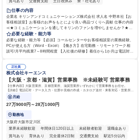
賞与あり
交通費支給
土日祝休み
寮・社宅あり
仕事の内容
企業名 キリンアンドコミュニケーションズ株式会社 求人名 中野本社【お
客様相談室】お客様のお声をもとにより良い商品づくりへ貢献 仕事の内容
≪★コミュニケーションを通してキリンのファンを増やしませんか？★≫
お客様のお声をより良い商品づくりに活かしていく上で、窓口となるお客
必要な経験・能力等
様相談室でのお仕事です。 日々お客様からいただくキリングループへのご
必要な経験・能力等 【必須】コールセンターやお客様相談室の業務経験、
意見を、企業活動に活かしています。お客様からの声に迅速かつ誠意をも
PCが使える方（Word・Excel）【働き方】在宅勤務・リモートワーク相
って対応、情報提供するとともにグループ内活動に反映しています。 【具
談可/月平均残業7～8時間程度 【入社後の研修】着任から1か月は電話対応
体的には】電話応対、メール、お手紙対応、ご指摘品調査報告書作成、有
のOJTを中心に実施し、電話対応に慣れた段階でメール・手紙のOJTを実
人チャットボット対応など。 【1日の対応件数】■電話：月間一人当たり
施する予定です。独り立ち以降もしっかりフォローする体制を整えていま
平均100件前後■メール・手紙：同上40件前後 募集職種 中野本社【お客様
正社員
すのでご安心ください。 【当社について】キリングループの広報機能を担
株式会社キーエンス
相談室】お客様のお声をもとにより良い商品づくりへ貢献
う会社として、お客様との出会いを大切にし、磨き上げたホスピタリティ
を込めてコミュニケーションをとりながら広報関連業務を行っておりま
【大阪・京都・滋賀】営業事務 ※未経験可 営業事務
す。 学歴・資格 学歴：大学院 大学 高専 短大 専修学校 高校 語学力： 資
【仕事内容】大阪営業所、京都営業所、滋賀営業所いずれかにて営業事務をお任せ。
格：
【詳細】電話応対・データ入力・伝票や見積の作成・カタログ送付・来客対応・営業所内
で発生する事務業務や業務改善をお任せ。
月給
27万9000円～28万1000円
勤務地
大阪府大阪市淀川区
業界未経験歓迎
年間休日120日以上
未経験者歓迎
退職金あり
賞与あり
育休あり
完全週休2日制
交通費支給
駅近5分以内