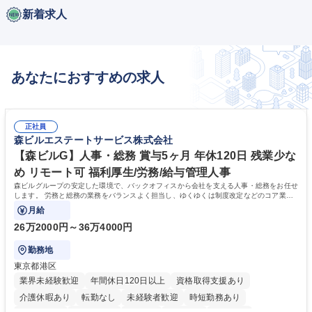
新着求人
あなたにおすすめの求人
正社員
森ビルエステートサービス株式会社
【森ビルG】人事・総務 賞与5ヶ月 年休120日 残業少な
め リモート可 福利厚生/労務/給与管理人事
森ビルグループの安定した環境で、バックオフィスから会社を支える人事・総務をお任せ
します。 労務と総務の業務をバランスよく担当し、ゆくゆくは制度改定などのコア業務
にも挑戦できる、やりがいある環境です。
月給
26万2000円～36万4000円
勤務地
東京都港区
業界未経験歓迎
年間休日120日以上
資格取得支援あり
介護休暇あり
転勤なし
未経験者歓迎
時短勤務あり