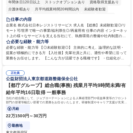
年間休日120日以上
ストックオプションあり
資格取得支援あり
介護休暇あり
月平均残業時間20時間以内
未経験者歓迎
住宅手当あり
時短勤務あり
研修あり
在宅OK
賞与あり
仕事の内容
完全週休2日制
交通費支給
駅近5分以内
土日祝休み
服装自由
企業名 株式会社日本レジストリサービス 求人名 【総務】未経験歓迎◎/リ
モート可/世界で唯一の事業/福利厚生◎/再雇用有 仕事の内容 インターネッ
ト上の様々なサービスを支える当社にて、執務環境の整備や社内制度の検
討、イベント運営などの幅広い業務を担当し、間接的に会社の生産性向上
必要な経験・能力等
や成長に貢献している部署です。 会社の全メンバーが安心して長く成果を
必要な経験・能力等 【◎未経験歓迎◎】 主体的に考え、論理的な説明・
発揮できる環境を整えるために、毎日のメンテナンスや維持管理に加え、
提案が積極的にできる方 【入社後】先輩社員と共に、適性や希望に沿って
新たな施策検討を積極的に行っていただき、会社全体を巻き込み課題解決
業務をお任せします。 【こんな方が活躍できる職種です】 ・仕組化が好
を推進。 ・オフィス運営：執務環境の整備・物品管理・社内規定整備/改
き/得意・協働の姿勢を持っている・優先順位付け、マルチタスクが得意・
善・イベント企画/運営・非常時の対応 など、本人の希望や適性によって
様々な立場で物事を考えられる・定型業務だけでなく突発的な出来事にも
幅広い業務の体得が可能で、多様なキャリアパスを描くことも可能です。
正社員
対処できる・新しいことに興味関心がある 【魅力】■自己啓発支援：資格
公益財団法人東京都道路整備保全公社
募集職種 【総務】未経験歓迎◎/リモート可/世界で唯一の事業/福利厚生◎/
取得や通信教育など費用の80%（年間25万円まで）を補助 ■住宅手当：家
再雇用有
賃の50%（月額7万円まで）を補助 学歴・資格 学歴：大学院 大学 語学
【都庁グループ】総合職(事務) 残業月平均9時間未満/有
力： 資格：
給年平均16日取得 一般事務
当社の総合職として、ジョブローテーションによる人事経理部門や収益事業等のフロント
部門の部署等幅広い部署での業務をお任せいたします。研修制度やキャリア支援が充実し
ております！ ※下記業務詳細
月給
22万1500円～30万円
勤務地
東京都新宿区