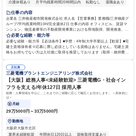
介護休暇あり
月平均残業時間20時間以内
転勤なし
退職金あり
在宅OK
賞与あり
育休あり
完全週休2日制
交通費支給
仕事の内容
駅近5分以内
土日祝休み
寮・社宅あり
企業名 三井物産都市開発株式会社 求人名 【営業事務】業務職/三井物産グ
ループ/平均残業時間10H/完全週休2日 仕事の内容 オフィスビル、賃貸マ
ンション、物流倉庫等の不動産開発事業における用地取得、開発推進、賃
貸運営、売却、仲介・活用提案等を行う営業部門において事務業務を担当
必要な経験・能力等
いただきます。 【詳細】・契約書管理、契約書製本、捺印対応、ファイリ
必要な経験・能力等 【必須条件】■学歴：4年制大学卒業以上【歓迎】■宅
ング、登記簿取得、調書取得・支払業務（各種費用支払、支払管理、請
建士資格保有者※応募に際し必須としている資格はありません。宅建士資
求・支払データ登録、取引先マスター申請対応）・予算作成及び予実管
格をお持ちでない方は入社後に取得を推奨しております（取得・維持費用
理・各種稟議書、報告書作成業務・各種台帳管理、交際費・会議費支払報
の一部補助あり） 【求める人物像】 ・向学心豊かで、主体的に行動でき
告書作成及び月次管理・部内総務庶務全般 など※※配属先によっては上記
る方。 ・社内外の多様な関係者と協調して業務を進められるコミュニケー
の他に担当頂く業務が発生する場合があります。 募集職種 【営業事務】
正社員
ション力がある方。 ・チャレンジを厭わず、粘り強く業務に取り組める
三菱電機プラントエンジニアリング株式会社
業務職/三井物産グループ/平均残業時間10H/完全週休2日
方。多様な関係者と謙虚に信頼関係を構築でき、期限を意識したスケジュ
ール管理が出来る方。※将来的に他部署（営業部門、コーポレート部門）
【大阪】総務人事<未経験歓迎> 三菱電機G・社会イン
へのジョブローテーションの可能性があります。 学歴・資格 学歴：大学
フラを支える/年休127日 採用人事
院 大学 語学力： 資格：宅地建物取引士
総務・人事領域を中心に、これまでのご経験に応じて幅広くお任せします。 ＜具体的に
は＞
月給
29万5000円～33万5000円
勤務地
大阪府大阪市北区
業界未経験歓迎
年間休日120日以上
資格取得支援あり