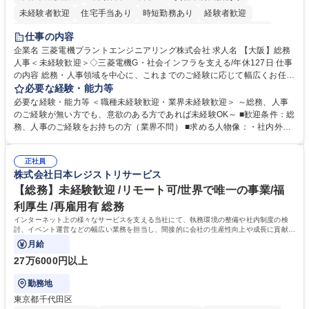
未経験者歓迎
住宅手当あり
時短勤務あり
経験者歓迎
退職金あり
在宅OK
賞与あり
完全週休2日制
交通費支給
仕事の内容
駅近5分以内
土日祝休み
服装自由
寮・社宅あり
食事補助あり
企業名 三菱電機プラントエンジニアリング株式会社 求人名 【大阪】総務
人事＜未経験歓迎＞◇三菱電機G・社会インフラを支える/年休127日 仕事
の内容 総務・人事領域を中心に、これまでのご経験に応じて幅広くお任せ
します。 ＜具体的には＞ ・総務/人事労務（給与・社保・勤怠管理など）
必要な経験・能力等
・採用・教育研修 ・福利厚生運用 など ※基本的には事務所勤務ですが、
必要な経験・能力等 ＜職種未経験歓迎・業界未経験歓迎＞ ～総務、人事
採用や教育等の業務内容により、関西圏以外への日帰り・宿泊を伴う国内
のご経験が無い方でも、意欲のある方であれば未経験OK～ ■歓迎条件：総
出張もございます。 ※担当業務を持ちつつ、お互いに助け合いながら、総
務、人事のご経験をお持ちの方（業界不問） ■求める人物像：・社内外の
務部という組織として協力しながら進める体制です。 募集職種 【大阪】
関係各部門との調整を率先して行い、業務を円滑に遂行できる協調性やコ
総務人事＜未経験歓迎＞◇三菱電機G・社会インフラを支える/年休127日
ミュニケーション能力を持っている方 ・人事総務領域に興味がありゼネラ
正社員
リスト志向をお持ちの方 学歴・資格 学歴：大学院 大学 語学力： 資格：
株式会社日本レジストリサービス
【総務】未経験歓迎 /リモート可/世界で唯一の事業/福
利厚生 /再雇用有 総務
インターネット上の様々なサービスを支える当社にて、執務環境の整備や社内制度の検
討、イベント運営などの幅広い業務を担当し、間接的に会社の生産性向上や成長に貢献し
ている部署です。
月給
27万6000円以上
勤務地
東京都千代田区