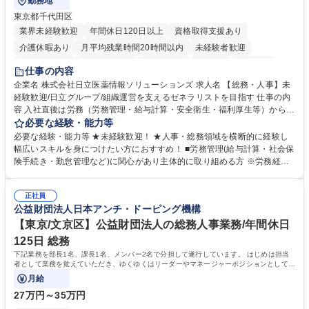
勤務地
東京都千代田区
業界未経験歓迎
年間休日120日以上
資格取得支援あり
介護休暇あり
月平均残業時間20時間以内
未経験者歓迎
住宅手当あり
時短勤務あり
退職金あり
在宅OK
賞与あり
仕事の内容
育休あり
完全週休2日制
交通費支給
土日祝休み
寮・社宅あり
企業名 株式会社日立医薬情報ソリューションズ 求人名 【総務・人事】未
経験歓迎/日立グループ/組織運営を支えるゼネラリストを目指す 仕事の内
容 入社直後は労務（労務管理・給与計算・安全衛生・福利厚生等）からお
任せいたします。将来は総務・採用・教育業務へ守備範囲を広げ、組織運
必要な経験・能力等
営を支えるゼネラリストをめざせます。 ・初期業務：労働時間管理、給与
必要な経験・能力等 ★未経験歓迎！ ★人事・総務領域を横断的に経験し
計算、社会保険対応、福利厚生管理、安全衛生、健康経営推進等をお任せ
幅広いスキルを身につけたい方におすすめ！ ■労務管理(給与計算・社会保
します。ご経験に応じて、休職者管理など、幅広く経験を積んでいただき
険手続き・勤怠管理など)に関心があり主体的に取り組める方 ※労務経験
ます。 ・将来的な広がり：総務・採用・教育・税務対応・経営企画等。
者は早期にご活躍いただけます。 ■チームで仕事を推進できる方■将来は
★メンバーがマンツーマンで丁寧に教えるため、ご経験が浅くても安心！
マネジメント職として活躍したい 【尚可】■人事、労務、採用、教育業務
幅広く経験を積みたい意欲がある方に最適な環境です。 募集職種 【総
正社員
のご経験 ■労務管理（給与計算・社会保険手続き・勤怠管理など）の経験
公益財団法人日本アンチ・ドーピング機構
務・人事】未経験歓迎/日立グループ/組織運営を支えるゼネラリストを目
■衛生管理者の資格をお持ちの方 学歴・資格 学歴：大学院 大学 高専 短大
指す
専修学校 高校 語学力： 資格：
【東京/文京区】公益財団法人の総務人事業務/年間休日
125日 総務
下記業務を部長1名、課長1名、メンバー2名で分担して遂行しています。 はじめは担当
者として業務を覚えていただき、ゆくゆくはリーダーやマネージャーポジションとして活
躍いただくことを期待しています。
月給
27万円～35万円