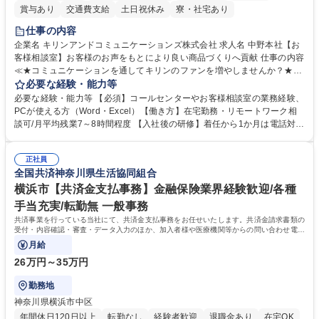
賞与あり
交通費支給
土日祝休み
寮・社宅あり
仕事の内容
企業名 キリンアンドコミュニケーションズ株式会社 求人名 中野本社【お
客様相談室】お客様のお声をもとにより良い商品づくりへ貢献 仕事の内容
≪★コミュニケーションを通してキリンのファンを増やしませんか？★≫
お客様のお声をより良い商品づくりに活かしていく上で、窓口となるお客
必要な経験・能力等
様相談室でのお仕事です。 日々お客様からいただくキリングループへのご
必要な経験・能力等 【必須】コールセンターやお客様相談室の業務経験、
意見を、企業活動に活かしています。お客様からの声に迅速かつ誠意をも
PCが使える方（Word・Excel）【働き方】在宅勤務・リモートワーク相
って対応、情報提供するとともにグループ内活動に反映しています。 【具
談可/月平均残業7～8時間程度 【入社後の研修】着任から1か月は電話対応
体的には】電話応対、メール、お手紙対応、ご指摘品調査報告書作成、有
のOJTを中心に実施し、電話対応に慣れた段階でメール・手紙のOJTを実
人チャットボット対応など。 【1日の対応件数】■電話：月間一人当たり
施する予定です。独り立ち以降もしっかりフォローする体制を整えていま
平均100件前後■メール・手紙：同上40件前後 募集職種 中野本社【お客様
正社員
すのでご安心ください。 【当社について】キリングループの広報機能を担
全国共済神奈川県生活協同組合
相談室】お客様のお声をもとにより良い商品づくりへ貢献
う会社として、お客様との出会いを大切にし、磨き上げたホスピタリティ
を込めてコミュニケーションをとりながら広報関連業務を行っておりま
横浜市【共済金支払事務】金融保険業界経験歓迎/各種
す。 学歴・資格 学歴：大学院 大学 高専 短大 専修学校 高校 語学力： 資
手当充実/転勤無 一般事務
格：
共済事業を行っている当社にて、共済金支払事務をお任せいたします。共済金請求書類の
受付・内容確認・審査・データ入力のほか、加入者様や医療機関等からの問い合わせ電話
対応や書類発送等を担当します。
月給
26万円～35万円
勤務地
神奈川県横浜市中区
年間休日120日以上
転勤なし
経験者歓迎
退職金あり
在宅OK