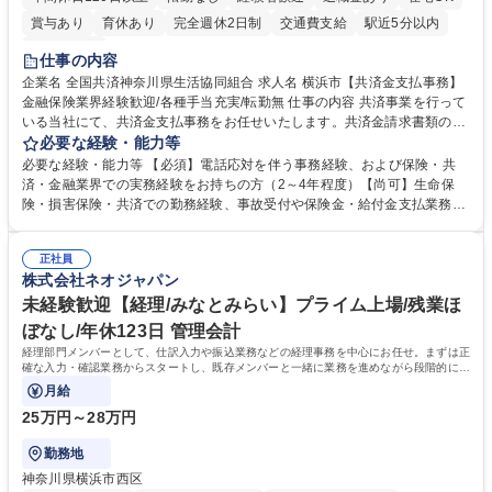
賞与あり
育休あり
完全週休2日制
交通費支給
駅近5分以内
土日祝休み
仕事の内容
企業名 全国共済神奈川県生活協同組合 求人名 横浜市【共済金支払事務】
金融保険業界経験歓迎/各種手当充実/転勤無 仕事の内容 共済事業を行って
いる当社にて、共済金支払事務をお任せいたします。共済金請求書類の受
付・内容確認・審査・データ入力のほか、加入者様や医療機関等からの問
必要な経験・能力等
い合わせ電話対応や書類発送等を担当します。 ■共済金請求書類の受付、
必要な経験・能力等 【必須】電話応対を伴う事務経験、および保険・共
内容確認、および共済金支払に関する審査・事務処理業務全般を担当 ■専
済・金融業界での実務経験をお持ちの方（2～4年程度）【尚可】生命保
用システムへのデータ入力、各種必要書類の作成・発送作業 ■加入者様や
険・損害保険・共済での勤務経験、事故受付や保険金・給付金支払業務経
医療機関等からの各種問い合わせに対する丁寧かつ迅速な電話応対 ■現場
験がある方 【求める人物像】■相手の立場に立った丁寧な対応ができる方
調査の対応および業務プロセスの改善活動 【業務内容の変更範囲】当社の
■チームワークを大切にし、素直に学べる方★外勤の保険営業から内勤事
指定する業務 募集職種 横浜市【共済金支払事務】金融保険業界経験歓迎/
正社員
務へのキャリアチェンジ希望者も大歓迎です！ 学歴・資格 学歴：大学院
株式会社ネオジャパン
各種手当充実/転勤無
大学 高専 短大 専修学校 高校 語学力： 資格：
未経験歓迎【経理/みなとみらい】プライム上場/残業ほ
ぼなし/年休123日 管理会計
経理部門メンバーとして、仕訳入力や振込業務などの経理事務を中心にお任せ。まずは正
確な入力・確認業務からスタートし、既存メンバーと一緒に業務を進めながら段階的に経
理知識を身につけていただきます。
月給
25万円～28万円
勤務地
神奈川県横浜市西区