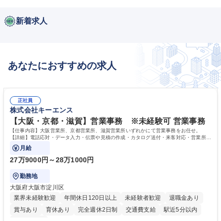
新着求人
あなたにおすすめの求人
正社員
株式会社キーエンス
【大阪・京都・滋賀】営業事務 ※未経験可 営業事務
【仕事内容】大阪営業所、京都営業所、滋賀営業所いずれかにて営業事務をお任せ。
【詳細】電話応対・データ入力・伝票や見積の作成・カタログ送付・来客対応・営業所内
で発生する事務業務や業務改善をお任せ。
月給
27万9000円～28万1000円
勤務地
大阪府大阪市淀川区
業界未経験歓迎
年間休日120日以上
未経験者歓迎
退職金あり
賞与あり
育休あり
完全週休2日制
交通費支給
駅近5分以内