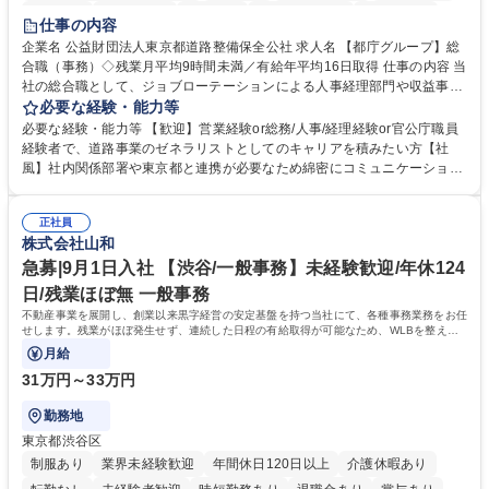
研修あり
退職金あり
賞与あり
完全週休2日制
交通費支給
仕事の内容
駅近5分以内
資格取得手当あり
食事補助あり
企業名 公益財団法人東京都道路整備保全公社 求人名 【都庁グループ】総
合職（事務）◇残業月平均9時間未満／有給年平均16日取得 仕事の内容 当
社の総合職として、ジョブローテーションによる人事経理部門や収益事業
等のフロント部門の部署等幅広い部署での業務をお任せいたします。研修
必要な経験・能力等
制度やキャリア支援が充実しております！ ※下記業務詳細 【業務詳細】■
必要な経験・能力等 【歓迎】営業経験or総務/人事/経理経験or官公庁職員
管理部門：広報、人事、経理など当公社の運営に係る管理業務 ■収益部
経験者で、道路事業のゼネラリストとしてのキャリアを積みたい方【社
門：駐車場の新規開拓、管理運営、新宿駅西口広場の「イベントコーナ
風】社内関係部署や東京都と連携が必要なため綿密にコミュニケーション
ー」などの管理運営 ■道路部門：整備の急がれる骨格幹線道路や木造住宅
を図っています。 【業務の魅力】■幅広く携われる：総合職（事務）で
密集地域の特定整備路線の用地取得、道路に関する普及啓発事業、都内の
は、駐車場の管理運営や道路用地の取得、公益財団法人の中枢を担う管理
道路施設や道路工事現場の見学ツアー事業 ※入社後は上記いずれかの部門
正社員
部門など多岐に渡る業務を経験できます。 ■様々なプロジェクト：駐車場
株式会社山和
へ配属。※業務内容変更の範囲：会社の定める業務 募集職種 【都庁グル
事業の他、新宿駅西口広場内に設置された照明を兼ねた広告「ブライトサ
ープ】総合職（事務）◇残業月平均9時間未満／有給年平均16日取得
イン」の管理運営を行うなど、事業収益を生み出す活動を積極的に行って
急募|9月1日入社 【渋谷/一般事務】未経験歓迎/年休124
います。 学歴・資格 学歴：大学院 大学 高専 短大 専修学校 高校 語学力：
日/残業ほぼ無 一般事務
資格：
不動産事業を展開し、創業以来黒字経営の安定基盤を持つ当社にて、各種事務業務をお任
せします。残業がほぼ発生せず、連続した日程の有給取得が可能なため、WLBを整えた
い方にお勧めの環境です！
月給
31万円～33万円
勤務地
東京都渋谷区
制服あり
業界未経験歓迎
年間休日120日以上
介護休暇あり