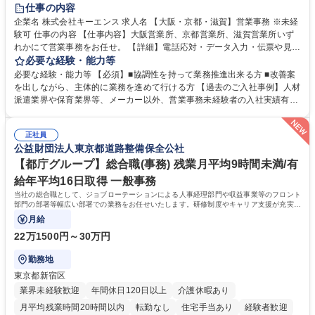
土日祝休み
仕事の内容
企業名 株式会社キーエンス 求人名 【大阪・京都・滋賀】営業事務 ※未経
験可 仕事の内容 【仕事内容】大阪営業所、京都営業所、滋賀営業所いず
れかにて営業事務をお任せ。 【詳細】電話応対・データ入力・伝票や見積
の作成・カタログ送付・来客対応・営業所内で発生する事務業務や業務改
必要な経験・能力等
善をお任せ。 【教育制度】ご入社後、育成担当とペアになりながらOJTに
必要な経験・能力等 【必須】■協調性を持って業務推進出来る方 ■改善案
て業務を覚えていただくことが可能です。業務システムがきちんと構築さ
を出しながら、主体的に業務を進めて行ける方 【過去のご入社事例】人材
れているため、スムーズに仕事に慣れることができる環境です。また、
派遣業界や保育業界等、メーカー以外、営業事務未経験者の入社実績有
「チームで成果を出す文化」があり、良いやり方を積極的に共有しながら
【当社の事務職について】単なる事務ではなく主体性を発揮したサポート
常に改善を目指す風土のため、安心して業務に取り組んでいただけます。
により、キーエンスの付加価値向上に貢献します。ベースの定型業務に加
募集職種 【大阪・京都・滋賀】営業事務 ※未経験可
正社員
えて、お客様や社員の状況に合わせ、能動的なサポート、改善の動きも期
公益財団法人東京都道路整備保全公社
待され。組織を支えるスペシャリストとして、チームに貢献し、結果的に
社員から頼られる存在になることができます。平均19:30の退勤以降の業
【都庁グループ】総合職(事務) 残業月平均9時間未満/有
務の持ち帰りも禁止されており、メリハリのある働き方となります。 学
給年平均16日取得 一般事務
歴・資格 学歴：大学院 大学 高専 短大 語学力： 資格：
当社の総合職として、ジョブローテーションによる人事経理部門や収益事業等のフロント
部門の部署等幅広い部署での業務をお任せいたします。研修制度やキャリア支援が充実し
ております！ ※下記業務詳細
月給
22万1500円～30万円
勤務地
東京都新宿区
業界未経験歓迎
年間休日120日以上
介護休暇あり
月平均残業時間20時間以内
転勤なし
住宅手当あり
経験者歓迎