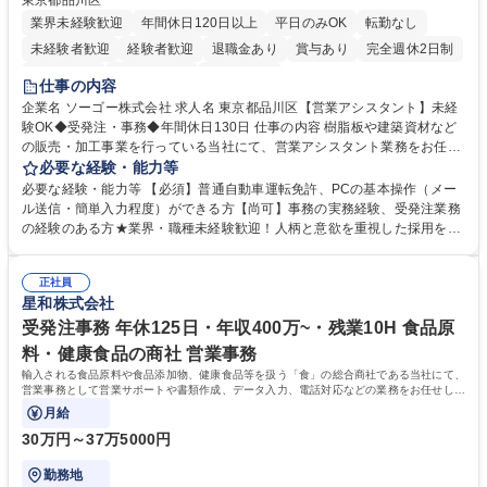
東京都品川区
業界未経験歓迎
年間休日120日以上
平日のみOK
転勤なし
未経験者歓迎
経験者歓迎
退職金あり
賞与あり
完全週休2日制
交通費支給
駅近5分以内
土日祝休み
仕事の内容
企業名 ソーゴー株式会社 求人名 東京都品川区【営業アシスタント】未経
験OK◆受発注・事務◆年間休日130日 仕事の内容 樹脂板や建築資材など
の販売・加工事業を行っている当社にて、営業アシスタント業務をお任せ
いたします。注文対応やWebデータの出力、各所への発注・加工依頼のほ
必要な経験・能力等
か、電話・メール対応等の事務業務を担当します。 ■受注・発注業務：FA
必要な経験・能力等 【必須】普通自動車運転免許、PCの基本操作（メー
Xによる注文対応、Web発注データのプリントアウト、各仕入先・協力会
ル送信・簡単入力程度）ができる方【尚可】事務の実務経験、受発注業務
社への発注および加工依頼等 ■納品書・請求書の作成および発送手配 ■商
の経験のある方★業界・職種未経験歓迎！人柄と意欲を重視した採用を行
品手配・在庫確認・納期調整 ■電話・メールでの問い合わせ対応および付
っています。 【要件】未経験歓迎！未経験からスタートして長く勤務する
随する事務全般 ※高度なPCスキルは不要です。【業務内容の変更範囲】
社員が多数在籍しています。 【求める人物像】納期優先の業界のため状況
当社の指定する業務 募集職種 東京都品川区【営業アシスタント】未経験O
正社員
変化に臨機応変かつ柔軟に対応できる方、約束を守り正確に作業を進めら
星和株式会社
K◆受発注・事務◆年間休日130日
れる方を求めています。高度なPCスキルや関数知識は一切不要です。丁
寧な指導体制が整っているため、安心してお仕事をスタートしていただけ
受発注事務 年休125日・年収400万~・残業10H 食品原
ます。 学歴・資格 学歴：大学院 大学 高専 短大 専修学校 高校 語学力：
料・健康食品の商社 営業事務
資格：
輸入される食品原料や食品添加物、健康食品等を扱う「食」の総合商社である当社にて、
営業事務として営業サポートや書類作成、データ入力、電話対応などの業務をお任せしま
す。
月給
30万円～37万5000円
勤務地