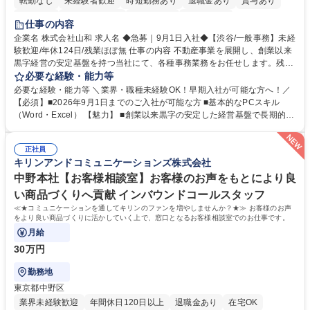
転勤なし
未経験者歓迎
時短勤務あり
退職金あり
賞与あり
育休あり
完全週休2日制
交通費支給
土日祝休み
仕事の内容
企業名 株式会社山和 求人名 ◆急募｜9月1日入社◆【渋谷/一般事務】未経
験歓迎/年休124日/残業ほぼ無 仕事の内容 不動産事業を展開し、創業以来
黒字経営の安定基盤を持つ当社にて、各種事務業務をお任せします。残業
がほぼ発生せず、連続した日程の有給取得が可能なため、WLBを整えたい
必要な経験・能力等
方にお勧めの環境です！ 入社後はOJTを通じて丁寧に研修を行いますの
必要な経験・能力等 ＼業界・職種未経験OK！早期入社が可能な方へ！／
で、事務未経験の方でも安心して臨むことができます。 【業務詳細】■電
【必須】■2026年9月1日までのご入社が可能な方 ■基本的なPCスキル
話・来客対応 ■物件の鍵や社内の備品管理 ■データ入力や書類作成 ■契約
（Word・Excel） 【魅力】 ■創業以来黒字の安定した経営基盤で長期的に
書などのファイリング ■郵送物の仕訳・発送 など 募集職種 ◆急募｜9月1
安心して働ける環境 ■残業ほぼなしで働きやすさ抜群、プライベートとの
日入社◆【渋谷/一般事務】未経験歓迎/年休124日/残業ほぼ無
両立が可能 ■有給取得を積極的に推奨、年間10日程度の取得実績 ■1ヶ月
正社員
のOJTで業務を習得可能、未経験でもしっかりサポート 学歴・資格 学
キリンアンドコミュニケーションズ株式会社
歴：大学院 大学 高専 短大 語学力： 資格：
中野本社【お客様相談室】お客様のお声をもとにより良
い商品づくりへ貢献 インバウンドコールスタッフ
≪★コミュニケーションを通してキリンのファンを増やしませんか？★≫ お客様のお声
をより良い商品づくりに活かしていく上で、窓口となるお客様相談室でのお仕事です。
月給
30万円
勤務地
東京都中野区
業界未経験歓迎
年間休日120日以上
退職金あり
在宅OK