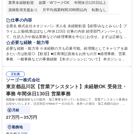
業界未経験歓迎
副業・WワークOK
年間休日120日以上
資格取得支援あり
月平均残業時間20時間以内
転勤なし
未経験者歓迎
時短勤務あり
退職金あり
在宅OK
賞与あり
仕事の内容
完全週休2日制
交通費支給
駅近5分以内
土日祝休み
服装自由
企業名 株式会社ネオジャパン 求人名 未経験歓迎【経理/みなとみらい】プ
ライム上場/残業ほぼなし/年休123日 仕事の内容 経理部門メンバーとし
寮・社宅あり
て、仕訳入力や振込業務などの経理事務を中心にお任せ。まずは正確な入
力・確認業務からスタートし、既存メンバーと一緒に業務を進めながら段
必要な経験・能力等
階的に経理知識を身につけていただきます。 【具体的には】 ■社内稟議に
必要な経験・能力等 ※未経験の方も応募可能。経理職としてキャリアを築
基づく仕訳入力 ■月末の振込業務 ■明細作成 ■伝票処理、記帳業務 ■既存
きたい方は歓迎◎ 【歓迎】■日商簿記資格をお持ちの方 ■経理事務、営業
メンバーの業務サポート 【将来的には】 ■月次決算補助 ■四半期・年次決
事務、一般事務などの事務経験 【本ポジションについて】 本ポジション
算補助 ■有価証券報告書など開示資料作成補助 ■海外子会社を含む連結決
の魅力は、プライム上場企業の経理部門で、未経験から経理キャリアをス
算補助 ※3～5年程度を目安に、徐々に決算業務へ業務範囲を広げていく
タートできる点です。まずは仕訳入力や振込業務など基礎的な業務から担
想定です。 募集職種 未経験歓迎【経理/みなとみらい】プライム上場/残業
正社員
当し、3～5年をかけて月次決算・四半期決算・開示資料作成補助などへス
ソーゴー株式会社
ほぼなし/年休123日
テップアップできます。また、残業は通常月ほぼなく、決算月でも10時間
未満のため、無理なく経理として専門性を身につけられる環境です。 学
東京都品川区【営業アシスタント】未経験OK 受発注・
歴・資格 学歴：大学院 大学 高専 短大 専修学校 高校 語学力： 資格：日商
事務 年間休日130日 営業事務
簿記検定1級 日商簿記検定2級
樹脂板や建築資材などの販売・加工事業を行っている当社にて、営業アシスタント業務を
お任せいたします。注文対応やWebデータの出力、各所への発注・加工依頼のほか、電
話・メール対応等の事務業務を担当します。
月給
27万円～35万円
勤務地