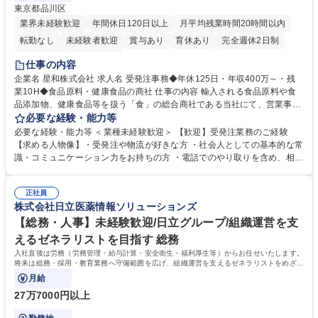
東京都品川区
業界未経験歓迎
年間休日120日以上
月平均残業時間20時間以内
転勤なし
未経験者歓迎
賞与あり
育休あり
完全週休2日制
交通費支給
土日祝休み
仕事の内容
企業名 星和株式会社 求人名 受発注事務◆年休125日・年収400万～・残
業10H◆食品原料・健康食品の商社 仕事の内容 輸入される食品原料や食
品添加物、健康食品等を扱う「食」の総合商社である当社にて、営業事務
として営業サポートや書類作成、データ入力、電話対応などの業務をお任
必要な経験・能力等
せします。 ・受注／出荷指示／売上管理／仕入管理／在庫管理／お客様や
必要な経験・能力等 ＜業種未経験歓迎＞ 【歓迎】受発注業務のご経験
倉庫と電話確認など、販売に関わる事務、営業サポートをお願いします。
【求める人物像】・受発注や物流が好きな方 ・社会人としての基本的な常
・入社後は商品について覚えることから始め、先輩社員OJTと共に業務を
識・コミュニケーション力をお持ちの方 ・電話でのやり取りを含め、相手
進めて頂きます。未経験から始めた方も多数活躍中です。 [業務内容の変
の要件を正しく理解し対応できる方 ・数量・在庫・出荷数などの数値を正
更の範囲:会社の定める業務] 募集職種 受発注事務◆年休125日・年収400
確に扱う業務に抵抗がない方 ・PCを業務で日常的に使用しており、四則
万～・残業10H◆食品原料・健康食品の商社
正社員
演算ができる方 ・業務ルールや指示を理解し、行動できる方 学歴・資格
株式会社日立医薬情報ソリューションズ
学歴：大学院 大学 短大 語学力： 資格：
【総務・人事】未経験歓迎/日立グループ/組織運営を支
えるゼネラリストを目指す 総務
入社直後は労務（労務管理・給与計算・安全衛生・福利厚生等）からお任せいたします。
将来は総務・採用・教育業務へ守備範囲を広げ、組織運営を支えるゼネラリストをめざせ
ます。
月給
27万7000円以上