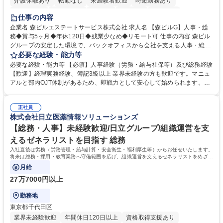
介護休暇あり
転勤なし
未経験者歓迎
時短勤務あり
経験者歓迎
退職金あり
在宅OK
賞与あり
育休あり
仕事の内容
完全週休2日制
交通費支給
長期歓迎
駅近5分以内
土日祝休み
企業名 森ビルエステートサービス株式会社 求人名 【森ビルG】人事・総
務◆賞与5ヶ月◆年休120日◆残業少なめ◆リモート可 仕事の内容 森ビル
グループの安定した環境で、バックオフィスから会社を支える人事・総務
をお任せします。 労務と総務の業務をバランスよく担当し、ゆくゆくは制
必要な経験・能力等
度改定などのコア業務にも挑戦できる、やりがいある環境です。 ■勤怠管
必要な経験・能力等 【必須】人事経験（労務・給与社保等）及び総務経験
理、給与計算、社会保険手続き、年末調整等の労務管理全般 ■入退社手続
【歓迎】経理実務経験、簿記3級以上 業界未経験の方も歓迎です。マニュ
き、社内規定の改定や人事制度改定などのコア業務 ■社内イベントの企画
アルと部内OJT体制があるため、即戦力として安心して始められます。
運営やその他総務業務全般 ※労務と総務を1：1の割合でお任せ。 入社後
【魅力・やりがい】森ビルGの安定基盤で労務から総務まで幅広く携われ
は部内のOJTを中心に、あなたの経験に合わせて不足している部分はいつ
ます。定型業務に留まらず、社内規定や人事制度の改定など会社のコア業
でも質問・相談できる環境が整っているため、安心して成長できます。 募
正社員
務に挑戦できるため、自身の成長と組織への貢献度をダイレクトに実感で
株式会社日立医薬情報ソリューションズ
集職種 【森ビルG】人事・総務◆賞与5ヶ月◆年休120日◆残業少なめ◆
きます。 残業少なめ、週1日リモート可など、ワークライフバランスを保
リモート可
ち長期活躍できる環境です。 「これまでの幅広い経験を活かし、長期的な
【総務・人事】未経験歓迎/日立グループ/組織運営を支
キャリアを築きたい」という前向きな意欲と挑戦を全力で応援します。 学
えるゼネラリストを目指す 総務
歴・資格 学歴：大学院 大学 高専 短大 専修学校 高校 語学力： 資格：日商
入社直後は労務（労務管理・給与計算・安全衛生・福利厚生等）からお任せいたします。
簿記検定1級 日商簿記検定2級 日商簿記検定3級
将来は総務・採用・教育業務へ守備範囲を広げ、組織運営を支えるゼネラリストをめざせ
ます。
月給
27万7000円以上
勤務地
東京都千代田区
業界未経験歓迎
年間休日120日以上
資格取得支援あり