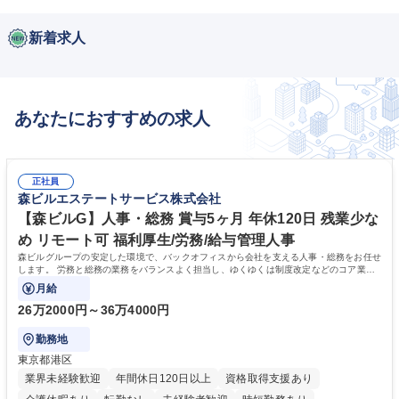
新着求人
あなたにおすすめの求人
正社員
森ビルエステートサービス株式会社
【森ビルG】人事・総務 賞与5ヶ月 年休120日 残業少な
め リモート可 福利厚生/労務/給与管理人事
森ビルグループの安定した環境で、バックオフィスから会社を支える人事・総務をお任せ
します。 労務と総務の業務をバランスよく担当し、ゆくゆくは制度改定などのコア業務
にも挑戦できる、やりがいある環境です。
月給
26万2000円～36万4000円
勤務地
東京都港区
業界未経験歓迎
年間休日120日以上
資格取得支援あり