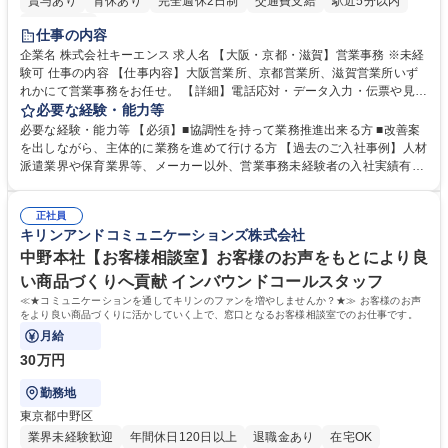
賞与あり
育休あり
完全週休2日制
交通費支給
駅近5分以内
土日祝休み
仕事の内容
企業名 株式会社キーエンス 求人名 【大阪・京都・滋賀】営業事務 ※未経
験可 仕事の内容 【仕事内容】大阪営業所、京都営業所、滋賀営業所いず
れかにて営業事務をお任せ。 【詳細】電話応対・データ入力・伝票や見積
の作成・カタログ送付・来客対応・営業所内で発生する事務業務や業務改
必要な経験・能力等
善をお任せ。 【教育制度】ご入社後、育成担当とペアになりながらOJTに
必要な経験・能力等 【必須】■協調性を持って業務推進出来る方 ■改善案
て業務を覚えていただくことが可能です。業務システムがきちんと構築さ
を出しながら、主体的に業務を進めて行ける方 【過去のご入社事例】人材
れているため、スムーズに仕事に慣れることができる環境です。また、
派遣業界や保育業界等、メーカー以外、営業事務未経験者の入社実績有
「チームで成果を出す文化」があり、良いやり方を積極的に共有しながら
【当社の事務職について】単なる事務ではなく主体性を発揮したサポート
常に改善を目指す風土のため、安心して業務に取り組んでいただけます。
により、キーエンスの付加価値向上に貢献します。ベースの定型業務に加
募集職種 【大阪・京都・滋賀】営業事務 ※未経験可
正社員
えて、お客様や社員の状況に合わせ、能動的なサポート、改善の動きも期
キリンアンドコミュニケーションズ株式会社
待され。組織を支えるスペシャリストとして、チームに貢献し、結果的に
社員から頼られる存在になることができます。平均19:30の退勤以降の業
中野本社【お客様相談室】お客様のお声をもとにより良
務の持ち帰りも禁止されており、メリハリのある働き方となります。 学
い商品づくりへ貢献 インバウンドコールスタッフ
歴・資格 学歴：大学院 大学 高専 短大 語学力： 資格：
≪★コミュニケーションを通してキリンのファンを増やしませんか？★≫ お客様のお声
をより良い商品づくりに活かしていく上で、窓口となるお客様相談室でのお仕事です。
月給
30万円
勤務地
東京都中野区
業界未経験歓迎
年間休日120日以上
退職金あり
在宅OK