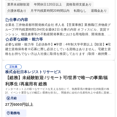
業界未経験歓迎
年間休日120日以上
資格取得支援あり
介護休暇あり
月平均残業時間20時間以内
転勤なし
退職金あり
在宅OK
賞与あり
育休あり
完全週休2日制
交通費支給
仕事の内容
駅近5分以内
土日祝休み
寮・社宅あり
企業名 三井物産都市開発株式会社 求人名 【営業事務】業務職/三井物産グ
ループ/平均残業時間10H/完全週休2日 仕事の内容 オフィスビル、賃貸マ
ンション、物流倉庫等の不動産開発事業における用地取得、開発推進、賃
貸運営、売却、仲介・活用提案等を行う営業部門において事務業務を担当
必要な経験・能力等
いただきます。 【詳細】・契約書管理、契約書製本、捺印対応、ファイリ
必要な経験・能力等 【必須条件】■学歴：4年制大学卒業以上【歓迎】■宅
ング、登記簿取得、調書取得・支払業務（各種費用支払、支払管理、請
建士資格保有者※応募に際し必須としている資格はありません。宅建士資
求・支払データ登録、取引先マスター申請対応）・予算作成及び予実管
格をお持ちでない方は入社後に取得を推奨しております（取得・維持費用
理・各種稟議書、報告書作成業務・各種台帳管理、交際費・会議費支払報
の一部補助あり） 【求める人物像】 ・向学心豊かで、主体的に行動でき
告書作成及び月次管理・部内総務庶務全般 など※※配属先によっては上記
る方。 ・社内外の多様な関係者と協調して業務を進められるコミュニケー
の他に担当頂く業務が発生する場合があります。 募集職種 【営業事務】
正社員
ション力がある方。 ・チャレンジを厭わず、粘り強く業務に取り組める
株式会社日本レジストリサービス
業務職/三井物産グループ/平均残業時間10H/完全週休2日
方。多様な関係者と謙虚に信頼関係を構築でき、期限を意識したスケジュ
ール管理が出来る方。※将来的に他部署（営業部門、コーポレート部門）
【総務】未経験歓迎 /リモート可/世界で唯一の事業/福
へのジョブローテーションの可能性があります。 学歴・資格 学歴：大学
利厚生 /再雇用有 総務
院 大学 語学力： 資格：宅地建物取引士
インターネット上の様々なサービスを支える当社にて、執務環境の整備や社内制度の検
討、イベント運営などの幅広い業務を担当し、間接的に会社の生産性向上や成長に貢献し
ている部署です。
月給
27万6000円以上
勤務地