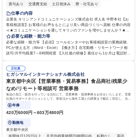
賞与あり
交通費支給
土日祝休み
寮・社宅あり
仕事の内容
企業名 キリンアンドコミュニケーションズ株式会社 求人名 中野本社【お
客様相談室】お客様のお声をもとにより良い商品づくりへ貢献 仕事の内容
≪★コミュニケーションを通してキリンのファンを増やしませんか？★≫
お客様のお声をより良い商品づくりに活かしていく上で、窓口となるお客
必要な経験・能力等
様相談室でのお仕事です。 日々お客様からいただくキリングループへのご
必要な経験・能力等 【必須】コールセンターやお客様相談室の業務経験、
意見を、企業活動に活かしています。お客様からの声に迅速かつ誠意をも
PCが使える方（Word・Excel）【働き方】在宅勤務・リモートワーク相
って対応、情報提供するとともにグループ内活動に反映しています。 【具
談可/月平均残業7～8時間程度 【入社後の研修】着任から1か月は電話対応
体的には】電話応対、メール、お手紙対応、ご指摘品調査報告書作成、有
のOJTを中心に実施し、電話対応に慣れた段階でメール・手紙のOJTを実
人チャットボット対応など。 【1日の対応件数】■電話：月間一人当たり
施する予定です。独り立ち以降もしっかりフォローする体制を整えていま
平均100件前後■メール・手紙：同上40件前後 募集職種 中野本社【お客様
正社員
すのでご安心ください。 【当社について】キリングループの広報機能を担
ヒガシマルインターナショナル株式会社
相談室】お客様のお声をもとにより良い商品づくりへ貢献
う会社として、お客様との出会いを大切にし、磨き上げたホスピタリティ
を込めてコミュニケーションをとりながら広報関連業務を行っておりま
東京都中央区【営業事務・貿易事務】食品商社/残業少
す。 学歴・資格 学歴：大学院 大学 高専 短大 専修学校 高校 語学力： 資
なめ/リモート等相談可 営業事務
格：
食品の加工・販売を行っている当社にて、営業事務・貿易事務をお任せいたします。営業
社員のサポートポジションとして、受発注から海外工場との調整まで幅広く対応し、当社
事業の根幹を支えていただきます。
年俸
420万6000円～603万4800円
勤務地
東京都中央区
年間休日120日以上
月平均残業時間20時間以内
転勤なし
英語