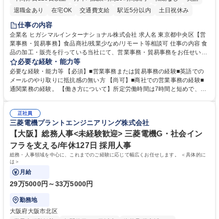
退職金あり
在宅OK
交通費支給
駅近5分以内
土日祝休み
仕事の内容
企業名 ヒガシマルインターナショナル株式会社 求人名 東京都中央区【営
業事務・貿易事務】食品商社/残業少なめ/リモート等相談可 仕事の内容 食
品の加工・販売を行っている当社にて、営業事務・貿易事務をお任せいた
します。営業社員のサポートポジションとして、受発注から海外工場との
必要な経験・能力等
調整まで幅広く対応し、当社事業の根幹を支えていただきます。 ■受発注
必要な経験・能力等 【必須】■営業事務または貿易事務の経験■英語での
業務、請求書発行 ■海外工場とのスケジュール調整 ■在庫管理 ■輸入書類
メールのやり取りに抵抗感の無い方 【尚可】■商社での営業事務の経験■
の確認・作成 ■配送手配 ■通関業者を通して行う輸出入業全般 ■倉庫との
通関業務の経験。 【働き方について】所定労働時間は7時間と短めで、残
倉入れ調整等 ※ゼネラリストとしてのキャリアアップを目指すことが可能
業も月平均20時間以下です。時差出勤制度や週1日のリモート勤務も相談
です。単に商品を販売するだけでなく原料の仕入れから販売までをトータ
可能で、ワークライフバランスを保ち長期就業しやすい環境です。 【当社
ルプロデュースしているため、商品に関わる全ての業務をサポート頂きま
正社員
の強み】1991年の設立以来、外食産業を中心としたお客様の多様なニー
三菱電機プラントエンジニアリング株式会社
す。 募集職種 東京都中央区【営業事務・貿易事務】食品商社/残業少なめ/
ズに沿った冷凍水産物等の生産・輸入・販売を一貫して手掛けています。
リモート等相談可
自社工場と海外拠点の強固な連携によるワンストップサービスが最大の強
【大阪】総務人事<未経験歓迎> 三菱電機G・社会イン
みです。 学歴・資格 学歴：大学院 大学 語学力：英語 資格：
フラを支える/年休127日 採用人事
総務・人事領域を中心に、これまでのご経験に応じて幅広くお任せします。 ＜具体的に
は＞
月給
29万5000円～33万5000円
勤務地
大阪府大阪市北区