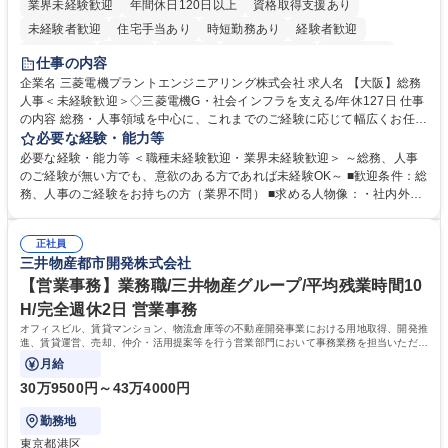
業界未経験歓迎
年間休日120日以上
資格取得支援あり
未経験者歓迎
住宅手当あり
時短勤務あり
経験者歓迎
退職金あり
在宅OK
賞与あり
完全週休2日制
交通費支給
仕事の内容
駅近5分以内
土日祝休み
服装自由
寮・社宅あり
食事補助あり
企業名 三菱電機プラントエンジニアリング株式会社 求人名 【大阪】総務
人事＜未経験歓迎＞◇三菱電機G・社会インフラを支える/年休127日 仕事
の内容 総務・人事領域を中心に、これまでのご経験に応じて幅広くお任せ
します。 ＜具体的には＞ ・総務/人事労務（給与・社保・勤怠管理など）
必要な経験・能力等
・採用・教育研修 ・福利厚生運用 など ※基本的には事務所勤務ですが、
必要な経験・能力等 ＜職種未経験歓迎・業界未経験歓迎＞ ～総務、人事
採用や教育等の業務内容により、関西圏以外への日帰り・宿泊を伴う国内
のご経験が無い方でも、意欲のある方であれば未経験OK～ ■歓迎条件：総
出張もございます。 ※担当業務を持ちつつ、お互いに助け合いながら、総
務、人事のご経験をお持ちの方（業界不問） ■求める人物像：・社内外の
務部という組織として協力しながら進める体制です。 募集職種 【大阪】
関係各部門との調整を率先して行い、業務を円滑に遂行できる協調性やコ
総務人事＜未経験歓迎＞◇三菱電機G・社会インフラを支える/年休127日
ミュニケーション能力を持っている方 ・人事総務領域に興味がありゼネラ
正社員
リスト志向をお持ちの方 学歴・資格 学歴：大学院 大学 語学力： 資格：
三井物産都市開発株式会社
【営業事務】業務職/三井物産グループ/平均残業時間10
H/完全週休2日 営業事務
オフィスビル、賃貸マンション、物流倉庫等の不動産開発事業における用地取得、開発推
進、賃貸運営、売却、仲介・活用提案等を行う営業部門において事務業務を担当いただき
ます。
月給
30万9500円～43万4000円
勤務地
東京都港区