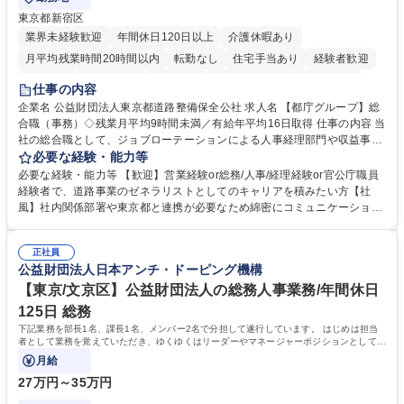
東京都新宿区
業界未経験歓迎
年間休日120日以上
介護休暇あり
月平均残業時間20時間以内
転勤なし
住宅手当あり
経験者歓迎
研修あり
退職金あり
賞与あり
完全週休2日制
交通費支給
仕事の内容
駅近5分以内
資格取得手当あり
食事補助あり
企業名 公益財団法人東京都道路整備保全公社 求人名 【都庁グループ】総
合職（事務）◇残業月平均9時間未満／有給年平均16日取得 仕事の内容 当
社の総合職として、ジョブローテーションによる人事経理部門や収益事業
等のフロント部門の部署等幅広い部署での業務をお任せいたします。研修
必要な経験・能力等
制度やキャリア支援が充実しております！ ※下記業務詳細 【業務詳細】■
必要な経験・能力等 【歓迎】営業経験or総務/人事/経理経験or官公庁職員
管理部門：広報、人事、経理など当公社の運営に係る管理業務 ■収益部
経験者で、道路事業のゼネラリストとしてのキャリアを積みたい方【社
門：駐車場の新規開拓、管理運営、新宿駅西口広場の「イベントコーナ
風】社内関係部署や東京都と連携が必要なため綿密にコミュニケーション
ー」などの管理運営 ■道路部門：整備の急がれる骨格幹線道路や木造住宅
を図っています。 【業務の魅力】■幅広く携われる：総合職（事務）で
密集地域の特定整備路線の用地取得、道路に関する普及啓発事業、都内の
は、駐車場の管理運営や道路用地の取得、公益財団法人の中枢を担う管理
道路施設や道路工事現場の見学ツアー事業 ※入社後は上記いずれかの部門
正社員
部門など多岐に渡る業務を経験できます。 ■様々なプロジェクト：駐車場
公益財団法人日本アンチ・ドーピング機構
へ配属。※業務内容変更の範囲：会社の定める業務 募集職種 【都庁グル
事業の他、新宿駅西口広場内に設置された照明を兼ねた広告「ブライトサ
ープ】総合職（事務）◇残業月平均9時間未満／有給年平均16日取得
イン」の管理運営を行うなど、事業収益を生み出す活動を積極的に行って
【東京/文京区】公益財団法人の総務人事業務/年間休日
います。 学歴・資格 学歴：大学院 大学 高専 短大 専修学校 高校 語学力：
125日 総務
資格：
下記業務を部長1名、課長1名、メンバー2名で分担して遂行しています。 はじめは担当
者として業務を覚えていただき、ゆくゆくはリーダーやマネージャーポジションとして活
躍いただくことを期待しています。
月給
27万円～35万円