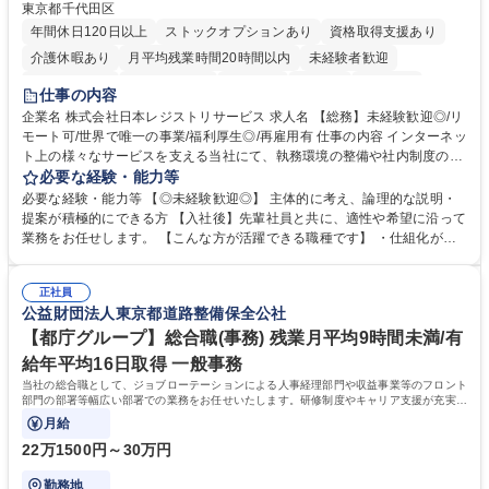
東京都千代田区
年間休日120日以上
ストックオプションあり
資格取得支援あり
介護休暇あり
月平均残業時間20時間以内
未経験者歓迎
住宅手当あり
時短勤務あり
研修あり
在宅OK
賞与あり
仕事の内容
完全週休2日制
交通費支給
駅近5分以内
土日祝休み
服装自由
企業名 株式会社日本レジストリサービス 求人名 【総務】未経験歓迎◎/リ
モート可/世界で唯一の事業/福利厚生◎/再雇用有 仕事の内容 インターネッ
ト上の様々なサービスを支える当社にて、執務環境の整備や社内制度の検
討、イベント運営などの幅広い業務を担当し、間接的に会社の生産性向上
必要な経験・能力等
や成長に貢献している部署です。 会社の全メンバーが安心して長く成果を
必要な経験・能力等 【◎未経験歓迎◎】 主体的に考え、論理的な説明・
発揮できる環境を整えるために、毎日のメンテナンスや維持管理に加え、
提案が積極的にできる方 【入社後】先輩社員と共に、適性や希望に沿って
新たな施策検討を積極的に行っていただき、会社全体を巻き込み課題解決
業務をお任せします。 【こんな方が活躍できる職種です】 ・仕組化が好
を推進。 ・オフィス運営：執務環境の整備・物品管理・社内規定整備/改
き/得意・協働の姿勢を持っている・優先順位付け、マルチタスクが得意・
善・イベント企画/運営・非常時の対応 など、本人の希望や適性によって
様々な立場で物事を考えられる・定型業務だけでなく突発的な出来事にも
幅広い業務の体得が可能で、多様なキャリアパスを描くことも可能です。
正社員
対処できる・新しいことに興味関心がある 【魅力】■自己啓発支援：資格
公益財団法人東京都道路整備保全公社
募集職種 【総務】未経験歓迎◎/リモート可/世界で唯一の事業/福利厚生◎/
取得や通信教育など費用の80%（年間25万円まで）を補助 ■住宅手当：家
再雇用有
賃の50%（月額7万円まで）を補助 学歴・資格 学歴：大学院 大学 語学
【都庁グループ】総合職(事務) 残業月平均9時間未満/有
力： 資格：
給年平均16日取得 一般事務
当社の総合職として、ジョブローテーションによる人事経理部門や収益事業等のフロント
部門の部署等幅広い部署での業務をお任せいたします。研修制度やキャリア支援が充実し
ております！ ※下記業務詳細
月給
22万1500円～30万円
勤務地