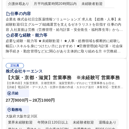
介護休暇あり
月平均残業時間20時間以内
未経験者歓迎
住宅手当あり
時短勤務あり
退職金あり
在宅OK
賞与あり
仕事の内容
育休あり
完全週休2日制
交通費支給
土日祝休み
寮・社宅あり
企業名 株式会社日立医薬情報ソリューションズ 求人名 【総務・人事】未
経験歓迎/日立グループ/組織運営を支えるゼネラリストを目指す 仕事の内
容 入社直後は労務（労務管理・給与計算・安全衛生・福利厚生等）からお
任せいたします。将来は総務・採用・教育業務へ守備範囲を広げ、組織運
必要な経験・能力等
営を支えるゼネラリストをめざせます。 ・初期業務：労働時間管理、給与
必要な経験・能力等 ★未経験歓迎！ ★人事・総務領域を横断的に経験し
計算、社会保険対応、福利厚生管理、安全衛生、健康経営推進等をお任せ
幅広いスキルを身につけたい方におすすめ！ ■労務管理(給与計算・社会保
します。ご経験に応じて、休職者管理など、幅広く経験を積んでいただき
険手続き・勤怠管理など)に関心があり主体的に取り組める方 ※労務経験
ます。 ・将来的な広がり：総務・採用・教育・税務対応・経営企画等。
者は早期にご活躍いただけます。 ■チームで仕事を推進できる方■将来は
★メンバーがマンツーマンで丁寧に教えるため、ご経験が浅くても安心！
マネジメント職として活躍したい 【尚可】■人事、労務、採用、教育業務
幅広く経験を積みたい意欲がある方に最適な環境です。 募集職種 【総
正社員
のご経験 ■労務管理（給与計算・社会保険手続き・勤怠管理など）の経験
株式会社キーエンス
務・人事】未経験歓迎/日立グループ/組織運営を支えるゼネラリストを目
■衛生管理者の資格をお持ちの方 学歴・資格 学歴：大学院 大学 高専 短大
指す
専修学校 高校 語学力： 資格：
【大阪・京都・滋賀】営業事務 ※未経験可 営業事務
【仕事内容】大阪営業所、京都営業所、滋賀営業所いずれかにて営業事務をお任せ。
【詳細】電話応対・データ入力・伝票や見積の作成・カタログ送付・来客対応・営業所内
で発生する事務業務や業務改善をお任せ。
月給
27万9000円～28万1000円
勤務地
大阪府大阪市淀川区
業界未経験歓迎
年間休日120日以上
未経験者歓迎
退職金あり