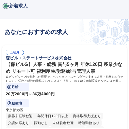
新着求人
あなたにおすすめの求人
正社員
森ビルエステートサービス株式会社
【森ビルG】人事・総務 賞与5ヶ月 年休120日 残業少な
め リモート可 福利厚生/労務/給与管理人事
森ビルグループの安定した環境で、バックオフィスから会社を支える人事・総務をお任せ
します。 労務と総務の業務をバランスよく担当し、ゆくゆくは制度改定などのコア業務
にも挑戦できる、やりがいある環境です。
月給
26万2000円～36万4000円
勤務地
東京都港区
業界未経験歓迎
年間休日120日以上
資格取得支援あり
介護休暇あり
転勤なし
未経験者歓迎
時短勤務あり