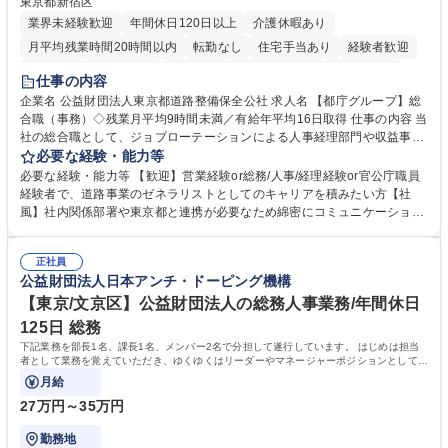
東京都新宿区
業界未経験歓迎
年間休日120日以上
介護休暇あり
月平均残業時間20時間以内
転勤なし
住宅手当あり
経験者歓迎
研修あり
退職金あり
賞与あり
完全週休2日制
交通費支給
仕事の内容
駅近5分以内
資格取得手当あり
食事補助あり
企業名 公益財団法人東京都道路整備保全公社 求人名 【都庁グループ】総
合職（事務）◇残業月平均9時間未満／有給年平均16日取得 仕事の内容 当
社の総合職として、ジョブローテーションによる人事経理部門や収益事業
等のフロント部門の部署等幅広い部署での業務をお任せいたします。研修
必要な経験・能力等
制度やキャリア支援が充実しております！ ※下記業務詳細 【業務詳細】■
必要な経験・能力等 【歓迎】営業経験or総務/人事/経理経験or官公庁職員
管理部門：広報、人事、経理など当公社の運営に係る管理業務 ■収益部
経験者で、道路事業のゼネラリストとしてのキャリアを積みたい方【社
門：駐車場の新規開拓、管理運営、新宿駅西口広場の「イベントコーナ
風】社内関係部署や東京都と連携が必要なため綿密にコミュニケーション
ー」などの管理運営 ■道路部門：整備の急がれる骨格幹線道路や木造住宅
を図っています。 【業務の魅力】■幅広く携われる：総合職（事務）で
密集地域の特定整備路線の用地取得、道路に関する普及啓発事業、都内の
は、駐車場の管理運営や道路用地の取得、公益財団法人の中枢を担う管理
道路施設や道路工事現場の見学ツアー事業 ※入社後は上記いずれかの部門
正社員
部門など多岐に渡る業務を経験できます。 ■様々なプロジェクト：駐車場
公益財団法人日本アンチ・ドーピング機構
へ配属。※業務内容変更の範囲：会社の定める業務 募集職種 【都庁グル
事業の他、新宿駅西口広場内に設置された照明を兼ねた広告「ブライトサ
ープ】総合職（事務）◇残業月平均9時間未満／有給年平均16日取得
イン」の管理運営を行うなど、事業収益を生み出す活動を積極的に行って
【東京/文京区】公益財団法人の総務人事業務/年間休日
います。 学歴・資格 学歴：大学院 大学 高専 短大 専修学校 高校 語学力：
125日 総務
資格：
下記業務を部長1名、課長1名、メンバー2名で分担して遂行しています。 はじめは担当
者として業務を覚えていただき、ゆくゆくはリーダーやマネージャーポジションとして活
躍いただくことを期待しています。
月給
27万円～35万円
勤務地