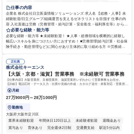
住宅手当あり
時短勤務あり
退職金あり
在宅OK
賞与あり
仕事の内容
育休あり
完全週休2日制
交通費支給
土日祝休み
寮・社宅あり
企業名 株式会社日立医薬情報ソリューションズ 求人名 【総務・人事】未
経験歓迎/日立グループ/組織運営を支えるゼネラリストを目指す 仕事の内
容 入社直後は労務（労務管理・給与計算・安全衛生・福利厚生等）からお
任せいたします。将来は総務・採用・教育業務へ守備範囲を広げ、組織運
必要な経験・能力等
営を支えるゼネラリストをめざせます。 ・初期業務：労働時間管理、給与
必要な経験・能力等 ★未経験歓迎！ ★人事・総務領域を横断的に経験し
計算、社会保険対応、福利厚生管理、安全衛生、健康経営推進等をお任せ
幅広いスキルを身につけたい方におすすめ！ ■労務管理(給与計算・社会保
します。ご経験に応じて、休職者管理など、幅広く経験を積んでいただき
険手続き・勤怠管理など)に関心があり主体的に取り組める方 ※労務経験
ます。 ・将来的な広がり：総務・採用・教育・税務対応・経営企画等。
者は早期にご活躍いただけます。 ■チームで仕事を推進できる方■将来は
★メンバーがマンツーマンで丁寧に教えるため、ご経験が浅くても安心！
マネジメント職として活躍したい 【尚可】■人事、労務、採用、教育業務
幅広く経験を積みたい意欲がある方に最適な環境です。 募集職種 【総
正社員
のご経験 ■労務管理（給与計算・社会保険手続き・勤怠管理など）の経験
株式会社キーエンス
務・人事】未経験歓迎/日立グループ/組織運営を支えるゼネラリストを目
■衛生管理者の資格をお持ちの方 学歴・資格 学歴：大学院 大学 高専 短大
指す
専修学校 高校 語学力： 資格：
【大阪・京都・滋賀】営業事務 ※未経験可 営業事務
【仕事内容】大阪営業所、京都営業所、滋賀営業所いずれかにて営業事務をお任せ。
【詳細】電話応対・データ入力・伝票や見積の作成・カタログ送付・来客対応・営業所内
で発生する事務業務や業務改善をお任せ。
月給
27万9000円～28万1000円
勤務地
大阪府大阪市淀川区
業界未経験歓迎
年間休日120日以上
未経験者歓迎
退職金あり
賞与あり
育休あり
完全週休2日制
交通費支給
駅近5分以内