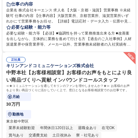
土日祝休み
仕事の内容
企業名 株式会社キーエンス 求人名 【大阪・京都・滋賀】営業事務 ※未経
験可 仕事の内容 【仕事内容】大阪営業所、京都営業所、滋賀営業所いず
れかにて営業事務をお任せ。 【詳細】電話応対・データ入力・伝票や見積
の作成・カタログ送付・来客対応・営業所内で発生する事務業務や業務改
必要な経験・能力等
善をお任せ。 【教育制度】ご入社後、育成担当とペアになりながらOJTに
必要な経験・能力等 【必須】■協調性を持って業務推進出来る方 ■改善案
て業務を覚えていただくことが可能です。業務システムがきちんと構築さ
を出しながら、主体的に業務を進めて行ける方 【過去のご入社事例】人材
れているため、スムーズに仕事に慣れることができる環境です。また、
派遣業界や保育業界等、メーカー以外、営業事務未経験者の入社実績有
「チームで成果を出す文化」があり、良いやり方を積極的に共有しながら
【当社の事務職について】単なる事務ではなく主体性を発揮したサポート
常に改善を目指す風土のため、安心して業務に取り組んでいただけます。
により、キーエンスの付加価値向上に貢献します。ベースの定型業務に加
募集職種 【大阪・京都・滋賀】営業事務 ※未経験可
正社員
えて、お客様や社員の状況に合わせ、能動的なサポート、改善の動きも期
キリンアンドコミュニケーションズ株式会社
待され。組織を支えるスペシャリストとして、チームに貢献し、結果的に
社員から頼られる存在になることができます。平均19:30の退勤以降の業
中野本社【お客様相談室】お客様のお声をもとにより良
務の持ち帰りも禁止されており、メリハリのある働き方となります。 学
い商品づくりへ貢献 インバウンドコールスタッフ
歴・資格 学歴：大学院 大学 高専 短大 語学力： 資格：
≪★コミュニケーションを通してキリンのファンを増やしませんか？★≫ お客様のお声
をより良い商品づくりに活かしていく上で、窓口となるお客様相談室でのお仕事です。
月給
30万円
勤務地
東京都中野区
業界未経験歓迎
年間休日120日以上
退職金あり
在宅OK
賞与あり
交通費支給
土日祝休み
寮・社宅あり