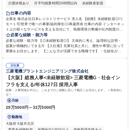
介護休暇あり
月平均残業時間20時間以内
未経験者歓迎
住宅手当あり
時短勤務あり
研修あり
在宅OK
賞与あり
仕事の内容
完全週休2日制
交通費支給
駅近5分以内
土日祝休み
服装自由
企業名 株式会社日本レジストリサービス 求人名 【総務】未経験歓迎◎/リ
モート可/世界で唯一の事業/福利厚生◎/再雇用有 仕事の内容 インターネッ
ト上の様々なサービスを支える当社にて、執務環境の整備や社内制度の検
討、イベント運営などの幅広い業務を担当し、間接的に会社の生産性向上
必要な経験・能力等
や成長に貢献している部署です。 会社の全メンバーが安心して長く成果を
必要な経験・能力等 【◎未経験歓迎◎】 主体的に考え、論理的な説明・
発揮できる環境を整えるために、毎日のメンテナンスや維持管理に加え、
提案が積極的にできる方 【入社後】先輩社員と共に、適性や希望に沿って
新たな施策検討を積極的に行っていただき、会社全体を巻き込み課題解決
業務をお任せします。 【こんな方が活躍できる職種です】 ・仕組化が好
を推進。 ・オフィス運営：執務環境の整備・物品管理・社内規定整備/改
き/得意・協働の姿勢を持っている・優先順位付け、マルチタスクが得意・
善・イベント企画/運営・非常時の対応 など、本人の希望や適性によって
様々な立場で物事を考えられる・定型業務だけでなく突発的な出来事にも
幅広い業務の体得が可能で、多様なキャリアパスを描くことも可能です。
正社員
対処できる・新しいことに興味関心がある 【魅力】■自己啓発支援：資格
三菱電機プラントエンジニアリング株式会社
募集職種 【総務】未経験歓迎◎/リモート可/世界で唯一の事業/福利厚生◎/
取得や通信教育など費用の80%（年間25万円まで）を補助 ■住宅手当：家
再雇用有
賃の50%（月額7万円まで）を補助 学歴・資格 学歴：大学院 大学 語学
【大阪】総務人事<未経験歓迎> 三菱電機G・社会イン
力： 資格：
フラを支える/年休127日 採用人事
総務・人事領域を中心に、これまでのご経験に応じて幅広くお任せします。 ＜具体的に
は＞
月給
29万5000円～33万5000円
勤務地
大阪府大阪市北区
業界未経験歓迎
年間休日120日以上
資格取得支援あり