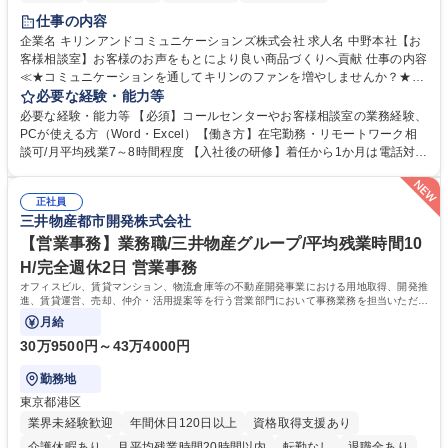
仕事の内容
企業名 キリンアンドコミュニケーションズ株式会社 求人名 中野本社【お
客様相談室】お客様のお声をもとにより良い商品づくりへ貢献 仕事の内容
≪★コミュニケーションを通してキリンのファンを増やしませんか？★≫
お客様のお声をより良い商品づくりに活かしていく上で、窓口となるお客
必要な経験・能力等
様相談室でのお仕事です。 日々お客様からいただくキリングループへのご
必要な経験・能力等 【必須】コールセンターやお客様相談室の業務経験、
意見を、企業活動に活かしています。お客様からの声に迅速かつ誠意をも
PCが使える方（Word・Excel）【働き方】在宅勤務・リモートワーク相
って対応、情報提供するとともにグループ内活動に反映しています。 【具
談可/月平均残業7～8時間程度 【入社後の研修】着任から1か月は電話対応
体的には】電話応対、メール、お手紙対応、ご指摘品調査報告書作成、有
のOJTを中心に実施し、電話対応に慣れた段階でメール・手紙のOJTを実
人チャットボット対応など。 【1日の対応件数】■電話：月間一人当たり
施する予定です。独り立ち以降もしっかりフォローする体制を整えていま
平均100件前後■メール・手紙：同上40件前後 募集職種 中野本社【お客様
正社員
すのでご安心ください。 【当社について】キリングループの広報機能を担
三井物産都市開発株式会社
相談室】お客様のお声をもとにより良い商品づくりへ貢献
う会社として、お客様との出会いを大切にし、磨き上げたホスピタリティ
を込めてコミュニケーションをとりながら広報関連業務を行っておりま
【営業事務】業務職/三井物産グループ/平均残業時間10
す。 学歴・資格 学歴：大学院 大学 高専 短大 専修学校 高校 語学力： 資
H/完全週休2日 営業事務
格：
オフィスビル、賃貸マンション、物流倉庫等の不動産開発事業における用地取得、開発推
進、賃貸運営、売却、仲介・活用提案等を行う営業部門において事務業務を担当いただき
ます。
月給
30万9500円～43万4000円
勤務地
東京都港区
業界未経験歓迎
年間休日120日以上
資格取得支援あり
介護休暇あり
月平均残業時間20時間以内
転勤なし
退職金あり