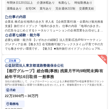
年間休日120日以上
介護休暇あり
転勤なし
時短勤務あり
退職金あり
在宅OK
賞与あり
完全週休2日制
交通費支給
駅近5分以内
土日祝休み
仕事の内容
企業名 株式会社地球の歩き方 求人名 【企画営業/行政・企業向け観光推進
支援】旅行ガイドブック『地球の歩き方』 仕事の内容 『地球の歩き方』
の広告をはじめとするトータルソリューションの企画営業をお任せしま
す。クライアントは、観光（海外旅行、国内旅行、インバウンド）で地域
必要な経験・能力等
や事業を推進したい国内外の行政や企業です。 【業務詳細】■『地球の歩
必要な経験・能力等 【いずれかの経験】法人営業/広告/PR/マーケティン
き方』は海外旅行ガイドブックのNo.1ブランドであり、国内旅行において
グ/メディア企画 【働き方】在宅勤務可能/フレックスタイム/子育て中の方
も牽引しております。観光推進支援においても、業界を牽引する意欲的な
でも働きやすい環境です。 【魅力】 ■海外旅行ガイドブックのシェアNo.1
取り組みが期待されています■インバウンドは、日本の地域の未来を担う
メディアとして、個人旅行文化の拡大と定着を担ってきたブランドに携わ
国策事業です。「GOOD LUCK TRIP」は、海外旅行ガイドブックと同様
ることが可能です。 ■国内旅行ガイドブックは立ち上げ間もない新規事業
に、インバウンドのトップブランドに成長しております■旅が業務であ
正社員
であり、「地球の歩き方」としてどう取り組むか、共に形を作るコアメン
公益財団法人東京都道路整備保全公社
り、日常です。旅好きにはこれ以上ない環境です 募集職種 【企画営業/行
バーとして活躍いただきます。 学歴・資格 学歴：大学院 大学 語学力： 資
政・企業向け観光推進支援】旅行ガイドブック『地球の歩き方』
格：
【都庁グループ】総合職(事務) 残業月平均9時間未満/有
給年平均16日取得 一般事務
当社の総合職として、ジョブローテーションによる人事経理部門や収益事業等のフロント
部門の部署等幅広い部署での業務をお任せいたします。研修制度やキャリア支援が充実し
ております！ ※下記業務詳細
月給
22万1500円～30万円
勤務地