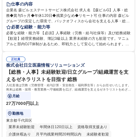
経験者歓迎
退職金あり
在宅OK
賞与あり
育休あり
仕事の内容
完全週休2日制
交通費支給
長期歓迎
駅近5分以内
土日祝休み
企業名 森ビルエステートサービス株式会社 求人名 【森ビルG】人事・総
務◆賞与5ヶ月◆年休120日◆残業少なめ◆リモート可 仕事の内容 森ビル
グループの安定した環境で、バックオフィスから会社を支える人事・総務
をお任せします。 労務と総務の業務をバランスよく担当し、ゆくゆくは制
必要な経験・能力等
度改定などのコア業務にも挑戦できる、やりがいある環境です。 ■勤怠管
必要な経験・能力等 【必須】人事経験（労務・給与社保等）及び総務経験
理、給与計算、社会保険手続き、年末調整等の労務管理全般 ■入退社手続
【歓迎】経理実務経験、簿記3級以上 業界未経験の方も歓迎です。マニュ
き、社内規定の改定や人事制度改定などのコア業務 ■社内イベントの企画
アルと部内OJT体制があるため、即戦力として安心して始められます。
運営やその他総務業務全般 ※労務と総務を1：1の割合でお任せ。 入社後
【魅力・やりがい】森ビルGの安定基盤で労務から総務まで幅広く携われ
は部内のOJTを中心に、あなたの経験に合わせて不足している部分はいつ
ます。定型業務に留まらず、社内規定や人事制度の改定など会社のコア業
でも質問・相談できる環境が整っているため、安心して成長できます。 募
正社員
務に挑戦できるため、自身の成長と組織への貢献度をダイレクトに実感で
株式会社日立医薬情報ソリューションズ
集職種 【森ビルG】人事・総務◆賞与5ヶ月◆年休120日◆残業少なめ◆
きます。 残業少なめ、週1日リモート可など、ワークライフバランスを保
リモート可
ち長期活躍できる環境です。 「これまでの幅広い経験を活かし、長期的な
【総務・人事】未経験歓迎/日立グループ/組織運営を支
キャリアを築きたい」という前向きな意欲と挑戦を全力で応援します。 学
えるゼネラリストを目指す 総務
歴・資格 学歴：大学院 大学 高専 短大 専修学校 高校 語学力： 資格：日商
入社直後は労務（労務管理・給与計算・安全衛生・福利厚生等）からお任せいたします。
簿記検定1級 日商簿記検定2級 日商簿記検定3級
将来は総務・採用・教育業務へ守備範囲を広げ、組織運営を支えるゼネラリストをめざせ
ます。
月給
27万7000円以上
勤務地
東京都千代田区
業界未経験歓迎
年間休日120日以上
資格取得支援あり
介護休暇あり
月平均残業時間20時間以内
未経験者歓迎