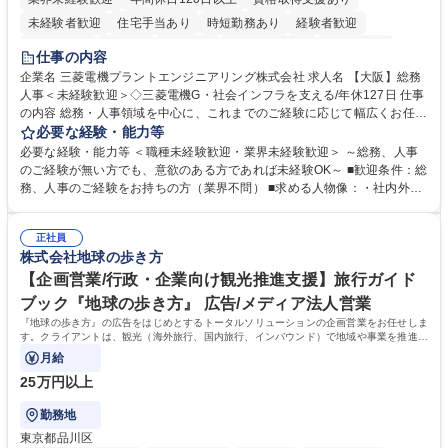
未経験者歓迎
住宅手当あり
時短勤務あり
経験者歓迎
退職金あり
在宅OK
賞与あり
完全週休2日制
交通費支給
仕事の内容
駅近5分以内
土日祝休み
服装自由
寮・社宅あり
食事補助あり
企業名 三菱電機プラントエンジニアリング株式会社 求人名 【大阪】総務
人事＜未経験歓迎＞◇三菱電機G・社会インフラを支える/年休127日 仕事
の内容 総務・人事領域を中心に、これまでのご経験に応じて幅広くお任せ
します。 ＜具体的には＞ ・総務/人事労務（給与・社保・勤怠管理など）
必要な経験・能力等
・採用・教育研修 ・福利厚生運用 など ※基本的には事務所勤務ですが、
必要な経験・能力等 ＜職種未経験歓迎・業界未経験歓迎＞ ～総務、人事
採用や教育等の業務内容により、関西圏以外への日帰り・宿泊を伴う国内
のご経験が無い方でも、意欲のある方であれば未経験OK～ ■歓迎条件：総
出張もございます。 ※担当業務を持ちつつ、お互いに助け合いながら、総
務、人事のご経験をお持ちの方（業界不問） ■求める人物像：・社内外の
務部という組織として協力しながら進める体制です。 募集職種 【大阪】
関係各部門との調整を率先して行い、業務を円滑に遂行できる協調性やコ
総務人事＜未経験歓迎＞◇三菱電機G・社会インフラを支える/年休127日
ミュニケーション能力を持っている方 ・人事総務領域に興味がありゼネラ
正社員
リスト志向をお持ちの方 学歴・資格 学歴：大学院 大学 語学力： 資格：
株式会社地球の歩き方
【企画営業/行政・企業向け観光推進支援】旅行ガイド
ブック『地球の歩き方』 広告/メディア法人営業
『地球の歩き方』の広告をはじめとするトータルソリューションの企画営業をお任せしま
す。クライアントは、観光（海外旅行、国内旅行、インバウンド）で地域や事業を推進し
たい国内外の行政や企業です。
月給
25万円以上
勤務地
東京都品川区