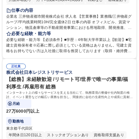
在宅OK
賞与あり
育休あり
完全週休2日制
交通費支給
仕事の内容
駅近5分以内
土日祝休み
寮・社宅あり
企業名 三井物産都市開発株式会社 求人名 【営業事務】業務職/三井物産グ
ループ/平均残業時間10H/完全週休2日 仕事の内容 オフィスビル、賃貸マ
ンション、物流倉庫等の不動産開発事業における用地取得、開発推進、賃
貸運営、売却、仲介・活用提案等を行う営業部門において事務業務を担当
必要な経験・能力等
いただきます。 【詳細】・契約書管理、契約書製本、捺印対応、ファイリ
必要な経験・能力等 【必須条件】■学歴：4年制大学卒業以上【歓迎】■宅
ング、登記簿取得、調書取得・支払業務（各種費用支払、支払管理、請
建士資格保有者※応募に際し必須としている資格はありません。宅建士資
求・支払データ登録、取引先マスター申請対応）・予算作成及び予実管
格をお持ちでない方は入社後に取得を推奨しております（取得・維持費用
理・各種稟議書、報告書作成業務・各種台帳管理、交際費・会議費支払報
の一部補助あり） 【求める人物像】 ・向学心豊かで、主体的に行動でき
告書作成及び月次管理・部内総務庶務全般 など※※配属先によっては上記
る方。 ・社内外の多様な関係者と協調して業務を進められるコミュニケー
の他に担当頂く業務が発生する場合があります。 募集職種 【営業事務】
正社員
ション力がある方。 ・チャレンジを厭わず、粘り強く業務に取り組める
株式会社日本レジストリサービス
業務職/三井物産グループ/平均残業時間10H/完全週休2日
方。多様な関係者と謙虚に信頼関係を構築でき、期限を意識したスケジュ
ール管理が出来る方。※将来的に他部署（営業部門、コーポレート部門）
【総務】未経験歓迎 /リモート可/世界で唯一の事業/福
へのジョブローテーションの可能性があります。 学歴・資格 学歴：大学
利厚生 /再雇用有 総務
院 大学 語学力： 資格：宅地建物取引士
インターネット上の様々なサービスを支える当社にて、執務環境の整備や社内制度の検
討、イベント運営などの幅広い業務を担当し、間接的に会社の生産性向上や成長に貢献し
ている部署です。
月給
27万6000円以上
勤務地
東京都千代田区
年間休日120日以上
ストックオプションあり
資格取得支援あり