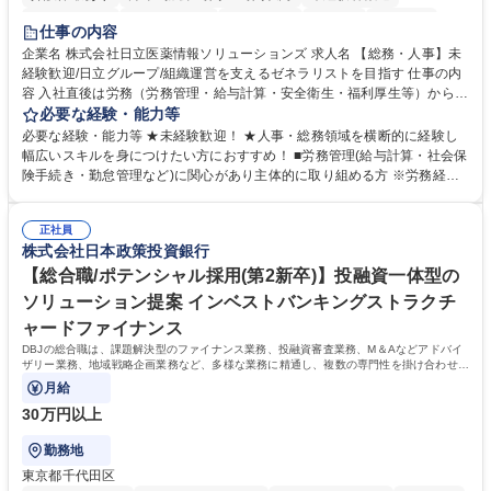
住宅手当あり
時短勤務あり
退職金あり
在宅OK
賞与あり
仕事の内容
育休あり
完全週休2日制
交通費支給
土日祝休み
寮・社宅あり
企業名 株式会社日立医薬情報ソリューションズ 求人名 【総務・人事】未
経験歓迎/日立グループ/組織運営を支えるゼネラリストを目指す 仕事の内
容 入社直後は労務（労務管理・給与計算・安全衛生・福利厚生等）からお
任せいたします。将来は総務・採用・教育業務へ守備範囲を広げ、組織運
必要な経験・能力等
営を支えるゼネラリストをめざせます。 ・初期業務：労働時間管理、給与
必要な経験・能力等 ★未経験歓迎！ ★人事・総務領域を横断的に経験し
計算、社会保険対応、福利厚生管理、安全衛生、健康経営推進等をお任せ
幅広いスキルを身につけたい方におすすめ！ ■労務管理(給与計算・社会保
します。ご経験に応じて、休職者管理など、幅広く経験を積んでいただき
険手続き・勤怠管理など)に関心があり主体的に取り組める方 ※労務経験
ます。 ・将来的な広がり：総務・採用・教育・税務対応・経営企画等。
者は早期にご活躍いただけます。 ■チームで仕事を推進できる方■将来は
★メンバーがマンツーマンで丁寧に教えるため、ご経験が浅くても安心！
マネジメント職として活躍したい 【尚可】■人事、労務、採用、教育業務
幅広く経験を積みたい意欲がある方に最適な環境です。 募集職種 【総
正社員
のご経験 ■労務管理（給与計算・社会保険手続き・勤怠管理など）の経験
株式会社日本政策投資銀行
務・人事】未経験歓迎/日立グループ/組織運営を支えるゼネラリストを目
■衛生管理者の資格をお持ちの方 学歴・資格 学歴：大学院 大学 高専 短大
指す
専修学校 高校 語学力： 資格：
【総合職/ポテンシャル採用(第2新卒)】投融資一体型の
ソリューション提案 インベストバンキングストラクチ
ャードファイナンス
DBJの総合職は、課題解決型のファイナンス業務、投融資審査業務、M＆Aなどアドバイ
ザリー業務、地域戦略企画業務など、多様な業務に精通し、複数の専門性を掛け合わせて
広く社会に貢献していく職種です。
月給
30万円以上
勤務地
東京都千代田区