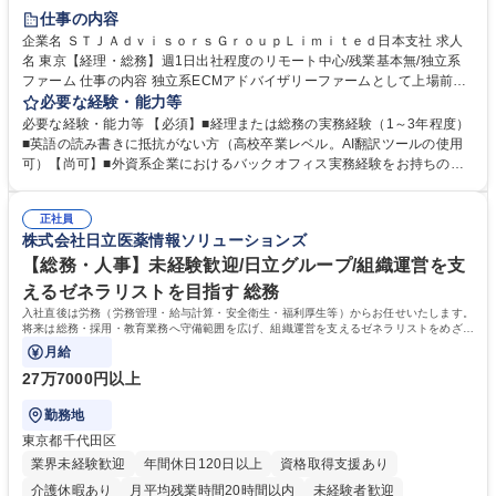
仕事の内容
企業名 ＳＴＪＡｄｖｉｓｏｒｓＧｒｏｕｐＬｉｍｉｔｅｄ日本支社 求人
名 東京【経理・総務】週1日出社程度のリモート中心/残業基本無/独立系
ファーム 仕事の内容 独立系ECMアドバイザリーファームとして上場前後
の資本市場戦略を設計する当社にて経理・総務をお任せします。基礎的な
必要な経験・能力等
バックオフィス業務からスタートし組織を支える専任担当として広く活躍
必要な経験・能力等 【必須】■経理または総務の実務経験（1～3年程度）
できる環境です。 ■日常経理、月次および年次決算サポート業務 ■本国
■英語の読み書きに抵抗がない方（高校卒業レベル。AI翻訳ツールの使用
（グローバル）との英文メール対応（AI翻訳ツール等を使用しての対応で
可）【尚可】■外資系企業におけるバックオフィス実務経験をお持ちの方
問題ございません） ■オフィス環境整備、郵便物の発送・受取等の総務業
【必須・尚可要件】簿記などの特別な資格や、TOEIC等のスコアは求めて
務全般 ■その他バックオフィス関連サポート ※ご経験に合わせて無理なく
おりません。日々の事務処理を丁寧かつ正確に行える方を歓迎します。
業務をお任せします。残業も基本的には発生せず、ご自身のペースで業務
正社員
【働き方について】現在は週4日程度の在宅勤務を実施しており、ワーク
株式会社日立医薬情報ソリューションズ
を進めやすく定着率の高い環境です。 募集職種 東京【経理・総務】週1日
ライフバランスを重視する方に最適な環境です（フルリモートも面接で相
出社程度のリモート中心/残業基本無/独立系ファーム
談可）。【求める人物像】幅広いバックオフィス業務に柔軟に対応でき、
【総務・人事】未経験歓迎/日立グループ/組織運営を支
社内外と円滑にコミュニケーションを取りながら業務を推進できる方 学
えるゼネラリストを目指す 総務
歴・資格 学歴：大学院 大学 高専 短大 専修学校 高校 語学力： 資格：
入社直後は労務（労務管理・給与計算・安全衛生・福利厚生等）からお任せいたします。
将来は総務・採用・教育業務へ守備範囲を広げ、組織運営を支えるゼネラリストをめざせ
ます。
月給
27万7000円以上
勤務地
東京都千代田区
業界未経験歓迎
年間休日120日以上
資格取得支援あり
介護休暇あり
月平均残業時間20時間以内
未経験者歓迎