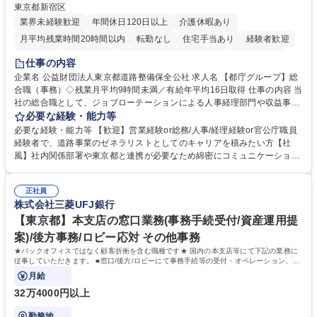
東京都新宿区
業界未経験歓迎
年間休日120日以上
介護休暇あり
月平均残業時間20時間以内
転勤なし
住宅手当あり
経験者歓迎
研修あり
退職金あり
賞与あり
完全週休2日制
交通費支給
仕事の内容
駅近5分以内
資格取得手当あり
食事補助あり
企業名 公益財団法人東京都道路整備保全公社 求人名 【都庁グループ】総
合職（事務）◇残業月平均9時間未満／有給年平均16日取得 仕事の内容 当
社の総合職として、ジョブローテーションによる人事経理部門や収益事業
等のフロント部門の部署等幅広い部署での業務をお任せいたします。研修
必要な経験・能力等
制度やキャリア支援が充実しております！ ※下記業務詳細 【業務詳細】■
必要な経験・能力等 【歓迎】営業経験or総務/人事/経理経験or官公庁職員
管理部門：広報、人事、経理など当公社の運営に係る管理業務 ■収益部
経験者で、道路事業のゼネラリストとしてのキャリアを積みたい方【社
門：駐車場の新規開拓、管理運営、新宿駅西口広場の「イベントコーナ
風】社内関係部署や東京都と連携が必要なため綿密にコミュニケーション
ー」などの管理運営 ■道路部門：整備の急がれる骨格幹線道路や木造住宅
を図っています。 【業務の魅力】■幅広く携われる：総合職（事務）で
密集地域の特定整備路線の用地取得、道路に関する普及啓発事業、都内の
は、駐車場の管理運営や道路用地の取得、公益財団法人の中枢を担う管理
道路施設や道路工事現場の見学ツアー事業 ※入社後は上記いずれかの部門
正社員
部門など多岐に渡る業務を経験できます。 ■様々なプロジェクト：駐車場
株式会社三菱UFJ銀行
へ配属。※業務内容変更の範囲：会社の定める業務 募集職種 【都庁グル
事業の他、新宿駅西口広場内に設置された照明を兼ねた広告「ブライトサ
ープ】総合職（事務）◇残業月平均9時間未満／有給年平均16日取得
イン」の管理運営を行うなど、事業収益を生み出す活動を積極的に行って
【東京都】本支店の窓口業務(事務手続受付/資産運用提
います。 学歴・資格 学歴：大学院 大学 高専 短大 専修学校 高校 語学力：
案)/後方事務/ロビー応対 その他事務
資格：
★バックオフィスではなく顧客折衝を含む職種です★ 国内の本支店等にて下記の業務に
従事していただきます。 ■窓口/後方/ロビーにて事務手続等の受付・オペレーション、お
客様対応
月給
32万4000円以上
勤務地