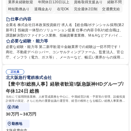
業界未経験歓迎
年間休日120日以上
資格取得支援あり
経験不問
時短勤務あり
退職金あり
在宅OK
完全週休2日制
交通費支給
駅近5分以内
土日祝休み
第二新卒歓迎
寮・社宅あり
仕事の内容
食事補助あり
託児所あり
企業名 株式会社日本政策投資銀行 求人名 【総合職/ポテンシャル採用(第2
新卒)】投融資一体型のソリューション提案 仕事の内容 DBJの総合職は、
課題解決型のファイナンス業務、投融資審査業務、M＆Aなどアドバイザ
リー業務、地域戦略企画業務など、多様な業務に精通し、複数の専門性を
必要な経験・能力等
掛け合わせて広く社会に貢献していく職種です。 入社後は、横断的なロー
必要な経験・能力等 第二新卒歓迎※金融業界での経験は一切不問です！
テーションを経て適性や専門性に応じたキャリアを形成していただきま
商社、不動産デベロッパー、コンサルティングファーム、監査法人、官公
す。総合職として入社いただき、下記いずれかの部門でご活躍いただきま
庁、インフラ（電力、ガス等）、メーカーなど、幅広い業界からの採用実
す。※未経験の方に関しては、入行後3ヶ月間の金融の実務を学んでいた
績があります。 ＜求める人物像＞DBJでは、強い社会的使命感をもち、今
だく研修を準備しております。 ・法人RM業務・金融機能業務・コーポレ
後の日本のあり方を俯瞰する総合性と、金融分野のフロンティアを切り拓
ート・ナレッジ業務 ※それぞれの業務内容に関しては、別途その他労働条
正社員
く高い志を併せもった人材を求めています。ポテンシャル採用（第2新
北大阪急行電鉄株式会社
件備考欄に記載 募集職種 【総合職/ポテンシャル採用(第2新卒)】投融資一
卒）では、金融業界での経験や知識を問いません。新たな時代を見据え
体型のソリューション提案
て、複雑化する社会課題の解決に向けて先鞭をつける役割を担いたい、と
【豊中市/総務人事】経験者歓迎!/阪急阪神HDグループ/
いう気概をお持ちの方を心待ちにしています。 学歴・資格 学歴：大学院
年休124日 総務
大学 語学力： 資格：
当社にて採用関係業務、人材育成業務を中心に、中期経営計画・予算等の管理、設備投資
計画等の策定、さらに社内の重要会議の運営等、経営の根幹となる幅広い総務人事業務全
般を担当していただきます。
月給
30万円～38万円
勤務地
大阪府豊中市