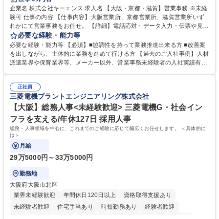
企業名 株式会社キーエンス 求人名 【大阪・京都・滋賀】営業事務 ※未経
験可 仕事の内容 【仕事内容】大阪営業所、京都営業所、滋賀営業所いず
れかにて営業事務をお任せ。 【詳細】電話応対・データ入力・伝票や見積
の作成・カタログ送付・来客対応・営業所内で発生する事務業務や業務改
必要な経験・能力等
善をお任せ。 【教育制度】ご入社後、育成担当とペアになりながらOJTに
必要な経験・能力等 【必須】■協調性を持って業務推進出来る方 ■改善案
て業務を覚えていただくことが可能です。業務システムがきちんと構築さ
を出しながら、主体的に業務を進めて行ける方 【過去のご入社事例】人材
れているため、スムーズに仕事に慣れることができる環境です。また、
派遣業界や保育業界等、メーカー以外、営業事務未経験者の入社実績有
「チームで成果を出す文化」があり、良いやり方を積極的に共有しながら
【当社の事務職について】単なる事務ではなく主体性を発揮したサポート
常に改善を目指す風土のため、安心して業務に取り組んでいただけます。
により、キーエンスの付加価値向上に貢献します。ベースの定型業務に加
募集職種 【大阪・京都・滋賀】営業事務 ※未経験可
正社員
えて、お客様や社員の状況に合わせ、能動的なサポート、改善の動きも期
三菱電機プラントエンジニアリング株式会社
待され。組織を支えるスペシャリストとして、チームに貢献し、結果的に
社員から頼られる存在になることができます。平均19:30の退勤以降の業
【大阪】総務人事<未経験歓迎> 三菱電機G・社会イン
務の持ち帰りも禁止されており、メリハリのある働き方となります。 学
フラを支える/年休127日 採用人事
歴・資格 学歴：大学院 大学 高専 短大 語学力： 資格：
総務・人事領域を中心に、これまでのご経験に応じて幅広くお任せします。 ＜具体的に
は＞
月給
29万5000円～33万5000円
勤務地
大阪府大阪市北区
業界未経験歓迎
年間休日120日以上
資格取得支援あり
未経験者歓迎
住宅手当あり
時短勤務あり
経験者歓迎
退職金あり
在宅OK
賞与あり
完全週休2日制
交通費支給