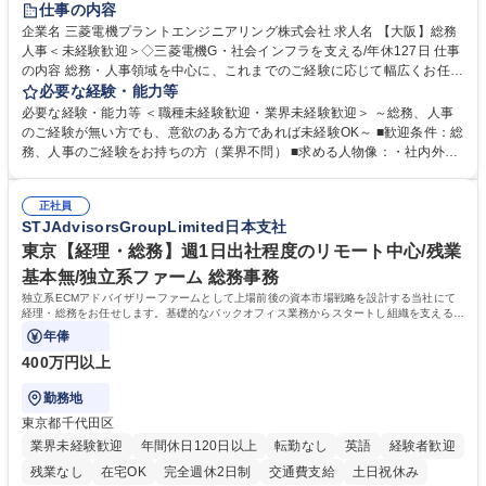
仕事の内容
駅近5分以内
土日祝休み
服装自由
寮・社宅あり
食事補助あり
企業名 三菱電機プラントエンジニアリング株式会社 求人名 【大阪】総務
人事＜未経験歓迎＞◇三菱電機G・社会インフラを支える/年休127日 仕事
の内容 総務・人事領域を中心に、これまでのご経験に応じて幅広くお任せ
します。 ＜具体的には＞ ・総務/人事労務（給与・社保・勤怠管理など）
必要な経験・能力等
・採用・教育研修 ・福利厚生運用 など ※基本的には事務所勤務ですが、
必要な経験・能力等 ＜職種未経験歓迎・業界未経験歓迎＞ ～総務、人事
採用や教育等の業務内容により、関西圏以外への日帰り・宿泊を伴う国内
のご経験が無い方でも、意欲のある方であれば未経験OK～ ■歓迎条件：総
出張もございます。 ※担当業務を持ちつつ、お互いに助け合いながら、総
務、人事のご経験をお持ちの方（業界不問） ■求める人物像：・社内外の
務部という組織として協力しながら進める体制です。 募集職種 【大阪】
関係各部門との調整を率先して行い、業務を円滑に遂行できる協調性やコ
総務人事＜未経験歓迎＞◇三菱電機G・社会インフラを支える/年休127日
ミュニケーション能力を持っている方 ・人事総務領域に興味がありゼネラ
正社員
リスト志向をお持ちの方 学歴・資格 学歴：大学院 大学 語学力： 資格：
STJAdvisorsGroupLimited日本支社
東京【経理・総務】週1日出社程度のリモート中心/残業
基本無/独立系ファーム 総務事務
独立系ECMアドバイザリーファームとして上場前後の資本市場戦略を設計する当社にて
経理・総務をお任せします。基礎的なバックオフィス業務からスタートし組織を支える専
任担当として広く活躍できる環境です。
年俸
400万円以上
勤務地
東京都千代田区
業界未経験歓迎
年間休日120日以上
転勤なし
英語
経験者歓迎
残業なし
在宅OK
完全週休2日制
交通費支給
土日祝休み