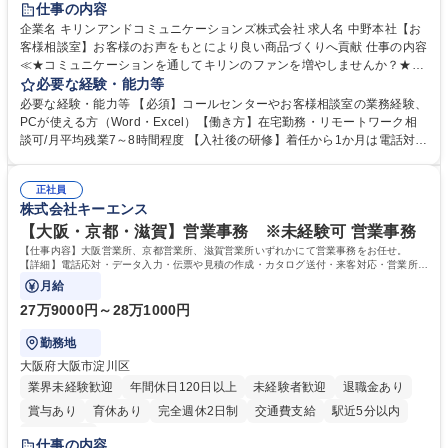
仕事の内容
企業名 キリンアンドコミュニケーションズ株式会社 求人名 中野本社【お
客様相談室】お客様のお声をもとにより良い商品づくりへ貢献 仕事の内容
≪★コミュニケーションを通してキリンのファンを増やしませんか？★≫
お客様のお声をより良い商品づくりに活かしていく上で、窓口となるお客
必要な経験・能力等
様相談室でのお仕事です。 日々お客様からいただくキリングループへのご
必要な経験・能力等 【必須】コールセンターやお客様相談室の業務経験、
意見を、企業活動に活かしています。お客様からの声に迅速かつ誠意をも
PCが使える方（Word・Excel）【働き方】在宅勤務・リモートワーク相
って対応、情報提供するとともにグループ内活動に反映しています。 【具
談可/月平均残業7～8時間程度 【入社後の研修】着任から1か月は電話対応
体的には】電話応対、メール、お手紙対応、ご指摘品調査報告書作成、有
のOJTを中心に実施し、電話対応に慣れた段階でメール・手紙のOJTを実
人チャットボット対応など。 【1日の対応件数】■電話：月間一人当たり
施する予定です。独り立ち以降もしっかりフォローする体制を整えていま
平均100件前後■メール・手紙：同上40件前後 募集職種 中野本社【お客様
正社員
すのでご安心ください。 【当社について】キリングループの広報機能を担
株式会社キーエンス
相談室】お客様のお声をもとにより良い商品づくりへ貢献
う会社として、お客様との出会いを大切にし、磨き上げたホスピタリティ
を込めてコミュニケーションをとりながら広報関連業務を行っておりま
【大阪・京都・滋賀】営業事務 ※未経験可 営業事務
す。 学歴・資格 学歴：大学院 大学 高専 短大 専修学校 高校 語学力： 資
【仕事内容】大阪営業所、京都営業所、滋賀営業所いずれかにて営業事務をお任せ。
格：
【詳細】電話応対・データ入力・伝票や見積の作成・カタログ送付・来客対応・営業所内
で発生する事務業務や業務改善をお任せ。
月給
27万9000円～28万1000円
勤務地
大阪府大阪市淀川区
業界未経験歓迎
年間休日120日以上
未経験者歓迎
退職金あり
賞与あり
育休あり
完全週休2日制
交通費支給
駅近5分以内
土日祝休み
仕事の内容