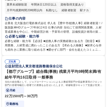
業界未経験歓迎
年間休日120日以上
資格取得支援あり
月平均残業時間20時間以内
転勤なし
経験者歓迎
駅ナカ
退職金あり
完全週休2日制
交通費支給
駅近5分以内
仕事の内容
土日祝休み
服装自由
昼食補助あり
食事補助あり
企業名 北大阪急行電鉄株式会社 求人名 【豊中市/総務人事】経験者歓迎！/
阪急阪神HDグループ/年休124日 仕事の内容 当社にて採用関係業務、人材
育成業務を中心に、中期経営計画・予算等の管理、設備投資計画等の策
定、さらに社内の重要会議の運営等、経営の根幹となる幅広い総務人事業
必要な経験・能力等
務全般を担当していただきます。 【主な業務内容】 ■採用関係業務および
必要な経験・能力等 【必須】■総務人事の実務経験がある方 【歓迎】■採
人材育成(社員研修)業務の推進 ■中期経営計画および予算等の管理 ■設備
用業務、人材育成に携わったことのある方 【求める人物像】 ■探求心を持
投資計画等の策定 ■社内の重要会議の運営 ■その他総務人事業務全般 【入
ち前向きに業務に取り組める方 ■臆せずに部門・会社を超えたコミュニケ
社後】入社後は採用や育成をメインに担当し将来的には経営根幹に関わる
ーションの取れる方 ■自分で考えて行動のできる方 ■第二の創業期を迎え
総務人事業務全般へ幅広く従事していただきます。 募集職種 【豊中市/総
る当社で組織の次代を担うネクスト人材として長期的に成長したい方 ■周
務人事】経験者歓迎！/阪急阪神HDグループ/年休124日
正社員
囲のメンバーと協調しつつ主体性を持って能動的に業務を推進できる方 学
公益財団法人東京都道路整備保全公社
歴・資格 学歴：大学院 大学 高専 短大 専修学校 高校 語学力： 資格：
【都庁グループ】総合職(事務) 残業月平均9時間未満/有
給年平均16日取得 一般事務
当社の総合職として、ジョブローテーションによる人事経理部門や収益事業等のフロント
部門の部署等幅広い部署での業務をお任せいたします。研修制度やキャリア支援が充実し
ております！ ※下記業務詳細
月給
22万1500円～30万円
勤務地