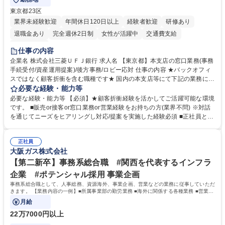
東京都23区
業界未経験歓迎
年間休日120日以上
経験者歓迎
研修あり
退職金あり
完全週休2日制
女性が活躍中
交通費支給
土日祝休み
仕事の内容
企業名 株式会社三菱ＵＦＪ銀行 求人名 【東京都】本支店の窓口業務(事務
手続受付/資産運用提案)/後方事務/ロビー応対 仕事の内容 ★バックオフィ
スではなく顧客折衝を含む職種です★ 国内の本支店等にて下記の業務に従
事していただきます。 ■窓口/後方/ロビーにて事務手続等の受付・オペレ
必要な経験・能力等
ーション、お客様対応 ■窓口にて、ご来店された個人のお客様に対して金
必要な経験・能力等 【必須】★顧客折衝経験を活かしてご活躍可能な環境
融商品のご提案 ■効率的な事務運用の検討・構築等 ≪業務紹介：ご応募前
です。 ■販売or接客or窓口業務or営業経験をお持ちの方(業界不問) ※対話
に必ずご覧ください≫ ※記事 https://www.mysite.bk.mufg.jp/career/circle/
を通じてニーズをヒアリングし対応/提案を実施した経験必須 ■正社員とし
article17/ ※動画 https://youtu.be/H-S7HaJqqbg 募集職種 【東京都】本支
ての就業経験1年以上 【歓迎】■金融業界での就業経験■銀行での預金為替
店の窓口業務(事務手続受付/資産運用提案)/後方事務/ロビー応対
事務経験 ■金融商品の提案・販売経験 ≪魅力≫研修やOJT環境が整ってい
正社員
るので安心して入行いただけます。 幅広いキャリアの選択肢があり、公募
大阪ガス株式会社
や社内副業等を活用し、 一人ひとりが挑戦できるカルチャーが浸透してい
ます。 学歴・資格 学歴：大学院 大学 高専 短大 専修学校 高校 語学力：
【第二新卒】事務系総合職 #関西を代表するインフラ
資格：
企業 #ポテンシャル採用 事業企画
事務系総合職として、人事総務、資源海外、事業企画、営業などの業務に従事していただ
きます。 【業務内容の一例】■所属事業部の勤労業務 ■海外に関係する各種業務 ■営業部
門の企画スタッフ、ルート営業
月給
22万7000円以上