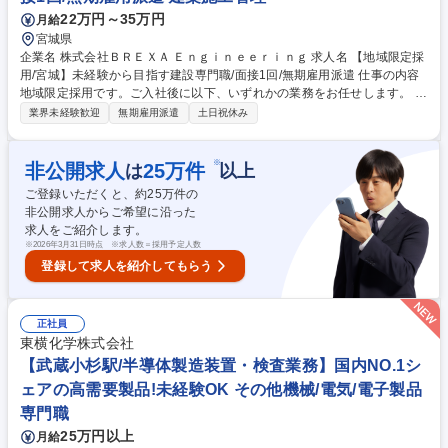
22万円～35万円
月給
宮城県
企業名 株式会社ＢＲＥＸＡ Ｅｎｇｉｎｅｅｒｉｎｇ 求人名 【地域限定採
用/宮城】未経験から目指す建設専門職/面接1回/無期雇用派遣 仕事の内容
地域限定採用です。ご入社後に以下、いずれかの業務をお任せします。 ■
施工管理：ビルやマンションに限らず、工事を行う際に必要な進行役で
業界未経験歓迎
無期雇用派遣
土日祝休み
す。現場作業は行わず、工程管理や事務作業（発注など）を行います。 ■
プラントエンジニア：身の回りのあらゆるもの（電気・鉄・水など）の 製
造を行うプラントで機械や電気の専門家として働いていただきます。 【～
※
非公開求人
25
万件
は
以上
人気の理由ベスト3～学歴や職歴関係なく市場価値の上がる仕事！】 1：
ご登録いただくと、約
25
万件の
高難易度国家資格を充実のサポートで習得可能！ 2：市場価値が高い＝収
非公開求人からご希望に沿った
入も高い（自立したい方におすすめ） 3：社会の役に立つ仕事（あなたの
求人をご紹介します。
仕事がみんなの生活を支えます！） 募集職種 【地域限定採用/宮城】未経
※
2026年3月31日時点 ※求人数＝採用予定人数
験から目指す建設専門職/面接1回/無期雇用派遣
登録して求人を紹介してもらう
正社員
東横化学株式会社
【武蔵小杉駅/半導体製造装置・検査業務】国内NO.1シ
ェアの高需要製品!未経験OK その他機械/電気/電子製品
専門職
25万円以上
月給