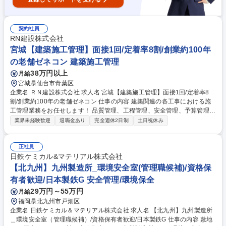
契約社員
RN建設株式会社
宮城【建築施工管理】面接1回/定着率8割/創業約100年
の老舗ゼネコン 建築施工管理
38万円以上
月給
宮城県仙台市青葉区
企業名 ＲＮ建設株式会社 求人名 宮城【建築施工管理】面接1回/定着率8
割/創業約100年の老舗ゼネコン 仕事の内容 建築関連の各工事における施
工管理業務をお任せします！ 品質管理、工程管理、安全管理、予算管理、
協力会社や協力技術者との折衝等を一貫してご担当いただきます。※変更
業界未経験歓迎
退職金あり
完全週休2日制
土日祝休み
の範囲：会社が定める業務 【募集背景】総合建設業として土木・建築の両
方に高い技術力を提供しておりさらなる飛躍をするためにも多くの工事を
手掛けていく必要があります。経験を持つ方を迎え、確固たる新たな体制
正社員
をつくる為の募集です。 【中途入社者の声】現場はコミュニケーション活
日鉄ケミカル&マテリアル株式会社
発な環境/待遇が良い/様々な案件に携わることが出来る 【施工実績】http
【北九州】九州製造所_環境安全室(管理職候補)/資格保
s://www.rncc.co.jp/portfolio/ 募集職種 宮城【建築施工管理】面接1回/定着
有者歓迎/日本製鉄G 安全管理/環境保全
率8割/創業約100年の老舗ゼネコン
29万円～55万円
月給
福岡県北九州市戸畑区
企業名 日鉄ケミカル＆マテリアル株式会社 求人名 【北九州】九州製造所
＿環境安全室（管理職候補）/資格保有者歓迎/日本製鉄G 仕事の内容 敷地