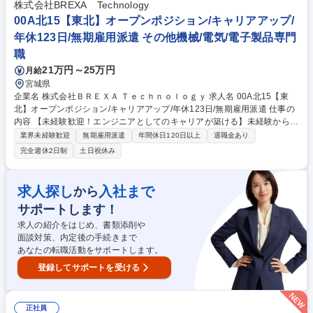
り立ち！中途未経験入社多数。未経験案件に特化してきたからこそ、顧客
株式会社BREXA Technology
協力での育成基盤やエンジニアとして踏み出せる環境があります。 募集職
00A北15【東北】オープンポジション/キャリアアップ/
種 24A北11【山形】オープンポジション/キャリアアップ/年休123日/無期
年休123日/無期雇用派遣 その他機械/電気/電子製品専門
雇用派遣
職
21万円～25万円
月給
宮城県
企業名 株式会社ＢＲＥＸＡ Ｔｅｃｈｎｏｌｏｇｙ 求人名 00A北15【東
北】オープンポジション/キャリアアップ/年休123日/無期雇用派遣 仕事の
内容 【未経験歓迎！エンジニアとしてのキャリアが築ける】未経験からで
も安心してエンジニアとしてのキャリアをスタートできるよう多様な相談
業界未経験歓迎
無期雇用派遣
年間休日120日以上
退職金あり
窓口を用意しています。 【どんな仕事？】『機械や電気分野のエンジニア
完全週休2日制
土日祝休み
職』として、製品が正常に機能するかのテストや工場設備のメンテナンス
などのモノづくりの基礎に関わる業務から携わっていただきます。 【未経
験でも安心の育成・研修制度】 未経験から2～3年でエンジニアとして独
求人探し
入社まで
から
り立ち！中途未経験入社多数。未経験案件に特化してきたからこそ、顧客
サポートします！
協力での育成基盤やエンジニアとして踏み出せる環境があります。 募集職
種 00A北15【東北】オープンポジション/キャリアアップ/年休123日/無期
求人の紹介をはじめ、書類添削や
雇用派遣
面談対策、内定後の手続きまで
あなたの転職活動をサポートします。
登録してサポートを受ける
正社員