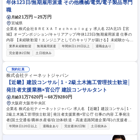
年休123日/無期雇用派遣 その他機械/電気/電子製品専門
部署による定期面談あり！ 募集職種 【宮城/プラント施工管理】業界トッ
職
プクラス/年休120日/常用型の有期雇用派遣
21万円～25万円
月給
宮城県
企業名 株式会社ＢＲＥＸＡ Ｔｅｃｈｎｏｌｏｇｙ 求人名 22A北15【宮
城】オープンポジション/キャリアアップ/年休123日/無期雇用派遣 仕事の
内容 【未経験歓迎！エンジニアとしてのキャリアが築ける】未経験からで
も安心してエンジニアとしてのキャリアをスタートできるよう多様な相談
業界未経験歓迎
無期雇用派遣
年間休日120日以上
退職金あり
窓口を用意しています。 【どんな仕事？】『機械や電気分野のエンジニア
完全週休2日制
土日祝休み
職』として、製品が正常に機能するかのテストや工場設備のメンテナンス
などのモノづくりの基礎に関わる業務から携わっていただきます。 【未経
験でも安心の育成・研修制度】 未経験から2～3年でエンジニアとして独
契約社員
り立ち！中途未経験入社多数。未経験案件に特化してきたからこそ、顧客
株式会社ティーネットジャパン
協力での育成基盤やエンジニアとして踏み出せる環境があります。 募集職
【近畿】建設コンサル│1・2級土木施工管理技士歓迎│
種 22A北15【宮城】オープンポジション/キャリアアップ/年休123日/無期
発注者支援業務×官公庁 建設コンサルタント
雇用派遣
31万7620円～68万9280円
月給
大阪府大阪市中央区
企業名 株式会社ティーネットジャパン 求人名 【近畿】建設コンサル│1・
2級土木施工管理技士歓迎│発注者支援業務×官公庁 仕事の内容 工事発注
者(国土交通省/農林水産省/自治体/鉄道・高速道路関連企業/等)の支援者と
して『発注者側の業務』を行います。発注者側の立場で業務を行うため現
年間休日120日以上
退職金あり
完全週休2日制
土日祝休み
場管理とは違い、資料作成や現場の検査臨場が多くなります。 【主な業務
内容】工事監督支援業務（工事請負会社への確認検査、安全指導・工程管