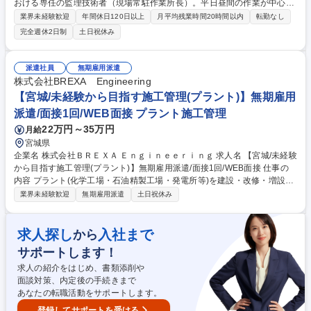
おける専任の監理技術者（現場常駐作業所長）。平日昼間の作業が中心で
す。エンドユーザー（居住者・管理組合）とコミュニケーションでき、直
業界未経験歓迎
年間休日120日以上
月平均残業時間20時間以内
転勤なし
接感謝されるやりがいが味わえます。 【詳細】大規模修繕工事における施
完全週休2日制
土日祝休み
工計画作成、管理組合・協力会社との調整、安全・工程・品質・顧客管
理、アフターサービス ※営業にて受発注行為は済ませ引き継ぐため、業者
選定、予算管理、清算等の業務な原則なし。 募集職種 【首都圏】監理技
派遣社員
無期雇用派遣
術者(建築)/選考1回/残業月10h/転勤無/ベテランの方大歓迎！
株式会社BREXA Engineering
【宮城/未経験から目指す施工管理(プラント)】無期雇用
派遣/面接1回/WEB面接 プラント施工管理
22万円～35万円
月給
宮城県
企業名 株式会社ＢＲＥＸＡ Ｅｎｇｉｎｅｅｒｉｎｇ 求人名 【宮城/未経験
から目指す施工管理(プラント)】無期雇用派遣/面接1回/WEB面接 仕事の
内容 プラント(化学工場・石油精製工場・発電所等)を建設・改修・増設す
るときに、実際に現場で作業を進める「職人さん」たちをまとめ工事を管
業界未経験歓迎
無期雇用派遣
土日祝休み
理するお仕事です。現場作業は行わず、工程管理や事務作業がメインで
す！ 上記の他に土木(道路・橋・トンネル等)・建築(オフィス・マンショ
ン・商業施設等)・設備(電気・空調等)など多岐にわたる分野でのご活躍可
求人探し
入社まで
から
能性が御座います。 【～人気の理由ベスト3～学歴や職歴関係なく市場価
サポートします！
値の上がる仕事！】 1：高難易度国家資格を充実のサポートで習得可能！
2：市場価値が高い＝収入も高い（自立したい方におすすめ） 3：社会の
求人の紹介をはじめ、書類添削や
役に立つ仕事（あなたの仕事がみんなの生活を支えます！） 募集職種
面談対策、内定後の手続きまで
【宮城/未経験から目指す施工管理(プラント)】無期雇用派遣/面接1回/WE
あなたの転職活動をサポートします。
B面接
登録してサポートを受ける