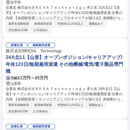
岩手県
企業名 株式会社ＢＲＥＸＡ Ｔｅｃｈｎｏｌｏｇｙ 求人名 21A北12【岩
手】オープンポジション/キャリアアップ/年休123日/無期雇用派遣 仕事の
内容 【未経験歓迎！エンジニアとしてのキャリアが築ける】未経験からで
も安心してエンジニアとしてのキャリアをスタートできるよう多様な相談
業界未経験歓迎
無期雇用派遣
年間休日120日以上
退職金あり
窓口を用意しています。 【どんな仕事？】『機械や電気分野のエンジニア
完全週休2日制
土日祝休み
職』として、製品が正常に機能するかのテストや工場設備のメンテナンス
などのモノづくりの基礎に関わる業務から携わっていただきます。 【未経
験でも安心の育成・研修制度】 未経験から2～3年でエンジニアとして独
派遣社員
無期雇用派遣
り立ち！中途未経験入社多数。未経験案件に特化してきたからこそ、顧客
株式会社BREXA Technology
協力での育成基盤やエンジニアとして踏み出せる環境があります。 募集職
24A北11【山形】オープンポジション/キャリアアップ/
種 21A北12【岩手】オープンポジション/キャリアアップ/年休123日/無期
年休123日/無期雇用派遣 その他機械/電気/電子製品専門
雇用派遣
職
21万円～25万円
月給
山形県
企業名 株式会社ＢＲＥＸＡ Ｔｅｃｈｎｏｌｏｇｙ 求人名 24A北11【山
形】オープンポジション/キャリアアップ/年休123日/無期雇用派遣 仕事の
内容 【未経験歓迎！エンジニアとしてのキャリアが築ける】未経験からで
も安心してエンジニアとしてのキャリアをスタートできるよう多様な相談
業界未経験歓迎
無期雇用派遣
年間休日120日以上
退職金あり
窓口を用意しています。 【どんな仕事？】『機械や電気分野のエンジニア
完全週休2日制
土日祝休み
職』として、製品が正常に機能するかのテストや工場設備のメンテナンス
などのモノづくりの基礎に関わる業務から携わっていただきます。 【未経
験でも安心の育成・研修制度】 未経験から2～3年でエンジニアとして独
派遣社員
無期雇用派遣