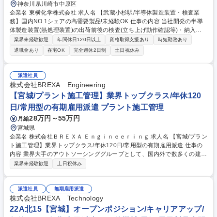
神奈川県川崎市中原区
企業名 東横化学株式会社 求人名 【武蔵小杉駅/半導体製造装置・検査業
務】国内NO.1シェアの高需要製品!未経験OK 仕事の内容 当社開発の半導
体製造装置(熱処理装置)の出荷前後の検査(立ち上げ動作確認等)・納入後
の保守業務を担当します。出張はありますが手当はもちろん支給！国内N
業界未経験歓迎
年間休日120日以上
資格取得支援あり
時短勤務あり
o1シェア製品に未経験から関われる稀有なポジション。 社内で行う出荷
退職金あり
在宅OK
完全週休2日制
土日祝休み
前検査業務、客先工場への据え付け後の検査業務をお任せします。検査は
明確な基準と手順に沿って行うため、未経験からでも専門的な検査スキル
を身につけることが可能です。(建物の改変を伴う業務は含まない) 【出
派遣社員
張】客先での検査対応の際は長期出張が発生します。 頻度：年に3～4回
株式会社BREXA Engineering
程度／期間：1～1.5か月程度／中国を含む海外出張も予定しています。出
【宮城/プラント施工管理】業界トップクラス/年休120
張時には日当（宿泊を伴う日当は1日2,500円）が支給。 募集職種 【武蔵
日/常用型の有期雇用派遣 プラント施工管理
小杉駅/半導体製造装置・検査業務】国内NO.1シェアの高需要製品!未経験
OK
28万円～55万円
月給
宮城県
企業名 株式会社ＢＲＥＸＡ Ｅｎｇｉｎｅｅｒｉｎｇ 求人名 【宮城/プラン
ト施工管理】業界トップクラス/年休120日/常用型の有期雇用派遣 仕事の
内容 業界大手のアウトソーシンググループとして、国内外で数多くの建設
プロジェクトを担ってきた当社にて、プラント施工管理をお任せいたしま
業界未経験歓迎
土日祝休み
す。ご経験や希望に応じて案件をアサインさせて頂きます。 【業務内容】
■化学、石油、電力、製鉄などのプラント建設における施工管理■配管・電
気計装・機器据付などの工種を担当し、安全・工程・品質管理を遂行※建
派遣社員
無期雇用派遣
物への改変は無し 【魅力】◎ベテランプラント技術者による社内ナレッジ
株式会社BREXA Technology
共有体制あり！ ◎設計・施工図作成など、上流工程へのステップアップも
22A北15【宮城】オープンポジション/キャリアアップ/
支援！ ◎ プロジェクト先は本人の希望を最大限考慮／社内フォロー専門