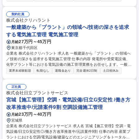
トのダイナミズムを体感できるポジションです。 ■プラント新設・保守に
おける電気工事の工程管理・安全管理・品質管理 ■工事業者の工程調整お
よび現場指揮 ■発注者（大手プラントメーカー等）との打ち合わせ ■設計
契約社員
図面に基づく施工計画の策定・図面チェック ■工事費等の原価管理および
株式会社クリハラント
見積作成 ■工事に関係する公的書類の作成および提出 ★各種手当や福利厚
一般建築から「プラント」の領域へ/技術の深さを追求
生が充実しており、土日祝休の年休120日、完全週休二日制で働きやすい
する電気施工管理 電気施工管理
環境が整備されています。 募集職種 【大阪/電気施工管理】一般建築から
27万円～45万円
月給
「プラント」の領域へ／技術の深さを追求
東京都千代田区
企業名 株式会社クリハラント 求人名 一般建築から「プラント」の領域へ
／技術の深さを追求する電気施工管理 仕事の内容 発電所や受変電設備、
化学プラント等における電気設備の施工管理業務をお任せします。一般建
築物では味わえない、日本の産業を支える大規模インフラプロジェクトの
業界未経験歓迎
転勤なし
退職金あり
完全週休2日制
土日祝休み
ダイナミズムを体感できるポジションです。 ■プラント新設・保守におけ
る電気工事の工程管理・安全管理・品質管理 ■工事業者の工程調整および
現場指揮 ■発注者（大手プラントメーカー等）との打ち合わせ ■設計図面
正社員
に基づく施工計画の策定・図面チェック ■工事費等の原価管理および見積
株式会社日立プラントサービス
作成 ■工事に関係する公的書類の作成および提出 ★各種手当や福利厚生が
宮城【施工管理】空調・電気設備/日立G安定性 /働き方
充実しており、土日祝休の年休120日、完全週休二日制で働きやすい環境
改革推進中/元請案件9割 空調設備施工管理
が整備されています。 募集職種 一般建築から「プラント」の領域へ／技
23万円～40万円
月給
術の深さを追求する電気施工管理
宮城県
企業名 株式会社日立プラントサービス 求人名 宮城【施工管理】空調・電
気設備/日立G安定性◎/働き方改革推進中/元請案件9割 仕事の内容 産業プ
ラントにおける空調/電気設備/建築などのエンジニアリングをトータルで