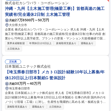
株式会社カシワバラ・コーポレーション
沖縄・九州【土木施工管理(橋梁工事)】首都高速の施工
実績有/完全週休2日制 土木施工管理
27万8500円～50万円
月給
大分県大分市
企業名 株式会社カシワバラ・コーポレーション 求人名 沖縄・九州【土木
施工管理(橋梁工事)】首都高速の施工実績有/完全週休2日制 仕事の内容 創
業から70年以上黒字経営。プラントの塗装・マンション大規模修繕で国内
トップの実績を誇り、不動産・広告・金融など様々な異業界に積極投資中
業界未経験歓迎
年間休日120日以上
資格取得支援あり
退職金あり
の当社にて橋梁工事・送電鉄塔工事の施工管理業務をお任せします。 【詳
土日祝休み
細】■安全、品質、工程、予算の管理 ■協力会社の管理・指導 ■施主・設計
事務所との打合せ など ※首都高速道路や横浜ベイブリッジなどの交通イ
ンフラ改修実績があります！ 【入社後】教育に関しては現在のお住まいか
正社員
ら近いインフラ管轄の営業所にて行います。 その後は橋梁または首都高現
日本製紙ユニテック株式会社
場のある地域へ出張していただき、キャリアをスタートします。 募集職種
【埼玉県春日部市】メカトロ設計/経験10年以上募集/年
沖縄・九州【土木施工管理(橋梁工事)】首都高速の施工実績有/完全週休2
休120日以上/日本製紙G 筐体設計
日制
30万円～40万円
月給
埼玉県春日部市
企業名 日本製紙ユニテック株式会社 求人名 【埼玉県春日部市】メカトロ
設計/経験10年以上募集/年休120日以上/日本製紙Ｇ 仕事の内容 国内外のモ
ノづくり現場（工場）に対し、生産性を飛躍的に高める 紙・板紙を扱う省
力化装置などの企画・設計・組立・保守を通じて 安全で効率的な生産環境
資格取得支援あり
退職金あり
土日祝休み
という価値を提供する機械エンジニア業務です。 ・プラント・プランニン