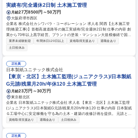
実績有/完全週休2日制 土木施工管理
27万8500円～50万円
月給
大阪府堺市西区
企業名 株式会社カシワバラ・コーポレーション 求人名 関西【土木施工管
理(橋梁工事)】首都高速道路等の施工実績有/完全週休2日制 仕事の内容 創
業から70年以上黒字経営。プラントの塗装・マンション大規模修繕で国内
トップの実績を誇り、不動産・広告・金融など様々な異業界に積極投資中
業界未経験歓迎
年間休日120日以上
資格取得支援あり
退職金あり
の当社にて橋梁工事・送電鉄塔工事の施工管理業務をお任せします。 【詳
土日祝休み
細】■安全、品質、工程、予算の管理 ■協力会社の管理・指導 ■施主・設計
事務所との打合せ など ※首都高速道路や横浜ベイブリッジなどの交通イ
ンフラ改修実績があります！ 【入社後】教育に関しては現在のお住まいか
正社員
ら近いインフラ管轄の営業所にて行います。 その後は橋梁または首都高現
日本製紙ユニテック株式会社
場のある地域へ出張していただき、キャリアをスタートします。 募集職種
【東京・北区】土木施工監理(ジュニアクラス)/日本製紙
関西【土木施工管理(橋梁工事)】首都高速道路等の施工実績有/完全週休2
G元請/残業月20h/年休120 土木施工管理
日制
23万円～30万円
月給
東京都北区
企業名 日本製紙ユニテック株式会社 求人名 【東京・北区】土木施工監理
(ジュニアクラス)/日本製紙G元請/残業月20h/年休120 仕事の内容 日本製紙
Ｇ工場中心に安定稼働を守る為の土木・建築の改修計画を提供。 元請とし
て協力会社を指揮し、工程・品質・安全をトータルに監理。 計画受注によ
資格取得支援あり
退職金あり
土日祝休み
り突発対応は少なめ。無理なく経験を活かせます。 ★日本製紙グループの
案件が8割以上です。 日本製紙G関連工場から請負った工事の施行管理が
メインとなります。 出張等はあまり発生しません。 【働き方】■繁忙期と
正社員