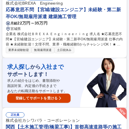
ら近いインフラ管轄の営業所にて行います。 その後は橋梁または首都高現
株式会社BREXA Engineering
場のある地域へ出張していただき、キャリアをスタートします。 募集職種
応募意思不問 【宮城/建設エンジニア】未経験・第二新
信越【土木施工管理(橋梁工事)】首都高速道路等の施工実績有/完全週休2
卒OK/無期雇用派遣 建築施工管理
日制
22万円～35万円
月給
宮城県
企業名 株式会社ＢＲＥＸＡ Ｅｎｇｉｎｅｅｒｉｎｇ 求人名 ★応募意思不
問★【宮城/建設エンジニア】未経験・第二新卒OK/無期雇用派遣 仕事の内
容 ★未経験歓迎！文理不問、業界・職種経験0からチャレンジOK！★ 施
工管理ってなに？キャリアパスや研修内容は？共同エンジニアリングって
業界未経験歓迎
無期雇用派遣
土日祝休み
どんな会社？など疑問に思われる点を基本からしっかり説明致します！ ★
まずは話を聞いてみたい、という方もご参加可能です。ご要件を満たして
いる方には当日のWEBリンクをお送りします。 【施工管理とは？】建設
求人探し
入社まで
から
現場で「工程・安全・品質・コスト」の管理を行うお仕事です。チームで
サポートします！
現場を動かし、スケジュール通りに建物やインフラを完成させる、「現場
の司令塔」のような存在です。 【セミナー参加後の流れ】選考希望＆書類
求人の紹介をはじめ、書類添削や
合格者へは、後日WEB面接(1回)をご案内いたします。 募集職種 ★応募意
面談対策、内定後の手続きまで
思不問★【宮城/建設エンジニア】未経験・第二新卒OK/無期雇用派遣
あなたの転職活動をサポートします。
登録してサポートを受ける
正社員
株式会社カシワバラ・コーポレーション
関西【土木施工管理(橋梁工事)】首都高速道路等の施工