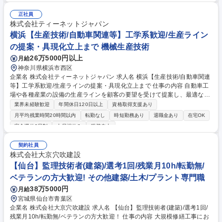
設計事務所との打合せ など ※首都高速道路や横浜ベイブリッジなどの交
通インフラ改修実績があります！ 【入社後】教育に関しては現在のお住ま
正社員
いから近いインフラ管轄の営業所にて行います。 その後は橋梁または首都
株式会社ティーネットジャパン
高現場のある地域へ出張していただき、キャリアをスタートします。 募集
横浜【生産技術/自動車関連等】工学系歓迎/生産ライン
職種 中国地方【土木施工管理(橋梁工事)】首都高速道路の施工実績有/完全
の提案・具現化立上まで 機械生産技術
週休2日制
26万5000円以上
月給
神奈川県横浜市西区
企業名 株式会社ティーネットジャパン 求人名 横浜【生産技術/自動車関連
等】工学系歓迎/生産ラインの提案・具現化立上まで 仕事の内容 自動車工
場や各種産業の設備の生産ラインを顧客の要望を受けて提案し、最適な生
産方法を決定、計画して実際に立ち上げるまでの業務を行います。具体的
業界未経験歓迎
年間休日120日以上
資格取得支援あり
には以下のとおりです ・ライン計画・必要設備の検討、ラインの詳細検
月平均残業時間20時間以内
転勤なし
時短勤務あり
退職金あり
在宅OK
討、仕様書作成 ・設備調達・据付確認、生産品質の確認、品質玉成 自分
完全週休2日制
土日祝休み
服装自由
のアイディアを新しい生産ラインに活かしていける業務です。経験によっ
てはプロジェクトをリードしていくマネジメントもお任せしていきます。
契約社員
募集職種 横浜【生産技術/自動車関連等】工学系歓迎/生産ラインの提案・
株式会社大京穴吹建設
具現化立上まで
【仙台】監理技術者(建築)/選考1回/残業月10h/転勤無/
ベテランの方大歓迎! その他建築/土木/プラント専門職
38万5000円
月給
宮城県仙台市青葉区
企業名 株式会社大京穴吹建設 求人名 【仙台】監理技術者(建築)/選考1回/
残業月10h/転勤無/ベテランの方大歓迎！ 仕事の内容 大規模修繕工事にお