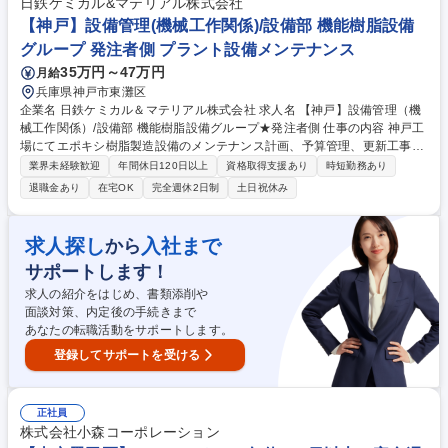
3～学歴や職歴関係なく市場価値の上がる仕事！】 1：高難易度国家資格
日鉄ケミカル&マテリアル株式会社
を充実のサポートで習得可能！ 2：市場価値が高い＝収入も高い（自立し
【神戸】設備管理(機械工作関係)/設備部 機能樹脂設備
たい方におすすめ） 3：社会の役に立つ仕事（あなたの仕事がみんなの生
グループ 発注者側 プラント設備メンテナンス
活を支えます！） 募集職種 【宮城/未経験から目指す建設専門職】無期雇
35万円～47万円
月給
用派遣/面接1回のみ/WEB面接
兵庫県神戸市東灘区
企業名 日鉄ケミカル＆マテリアル株式会社 求人名 【神戸】設備管理（機
械工作関係）/設備部 機能樹脂設備グループ★発注者側 仕事の内容 神戸工
場にてエポキシ樹脂製造設備のメンテナンス計画、予算管理、更新工事の
施工管理を担当。ユーザー側の立場で、設備の改良改善やスマート化を主
業界未経験歓迎
年間休日120日以上
資格取得支援あり
時短勤務あり
導するエンジニアとしての募集です。 ■日常メンテナンスの調整指示／■
退職金あり
在宅OK
完全週休2日制
土日祝休み
定期的（年2回）な定修検査、補修工事の計画策定、工事発注（仕様書作
成、見積査定）、施工管理 ■設備不具合の原因調査、対策検討及び実行
（構造変更、材質変更等） ■設備の更新検討（改良・改善を含む）、予算
求人探し
入社まで
から
化、工事発注（仕様書作成、見積査定）、施工管理 ■上記の設備管理に必
サポートします！
要な予算策定（年度・中長期計画）、予算管理 ■設備管理のスマート化及
び業務効率化推進 募集職種 【神戸】設備管理（機械工作関係）/設備部 機
求人の紹介をはじめ、書類添削や
能樹脂設備グループ★発注者側
面談対策、内定後の手続きまで
あなたの転職活動をサポートします。
登録してサポートを受ける
正社員
株式会社小森コーポレーション