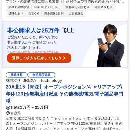
プラントの設備管理に関わる業務（計画保全及び設備改善の企画・検討/予
算化/発注/施工管理等）をお任せします。 【詳細】受配電設備（特高・高
業界未経験歓迎
年間休日120日以上
資格取得支援あり
時短勤務あり
圧）や電動機などの電気設備から一般工業計器（圧力計・流量計、温度、
退職金あり
在宅OK
完全週休2日制
土日祝休み
液面）などの設備管理をお任せします。 日常的には小規模な設備改善や保
全業務などを行い、年に一度行われる定期修理の際は、連続稼働した製造
設備を止め、大規模な設備点検・修理などを行います。詳細内容について
※
非公開求人
25
万件
は
以上
は備考欄もご覧ください。 ※建物への改変を伴う作業は含まれません 募
ご登録いただくと、約
25
万件の
集職種 【北九州/設備保全(電気計装)】U・Iターン歓迎/残業時間20H以内/
非公開求人からご希望に沿った
福利厚生◎
求人をご紹介します。
※
2026年3月31日時点 ※求人数＝採用予定人数
登録して求人を紹介してもらう
派遣社員
無期雇用派遣
株式会社BREXA Technology
20A北15【青森】オープンポジション/キャリアアップ/
年休123日/無期雇用派遣 その他機械/電気/電子製品専門
職
21万円～25万円
月給
青森県
企業名 株式会社ＢＲＥＸＡ Ｔｅｃｈｎｏｌｏｇｙ 求人名 20A北15【青
森】オープンポジション/キャリアアップ/年休123日/無期雇用派遣 仕事の
内容 【未経験歓迎！エンジニアとしてのキャリアが築ける】未経験からで