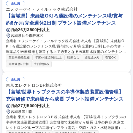
の管理（実作業は行いません）工場の効率化・コスト削減のための省エネ
正社員
施策の提案 ★キャリアステップ：まずは日常の点検・保守業務から経験を
エヌジーケイ・フィルテック株式会社
積み、将来的には修繕計画の立案、建設会社選定/工事管理、省エネ提案と
【宮城県】未経験OK!ろ過設備のメンテナンス職/賞与
いった上流工程へ。また、薬品の購買など幅広い業務に携わり、フルスペ
約6か月/完全週休2日制 プラント設備メンテナンス
ックの設備エンジニアを目指せます。 募集職種 【山梨/世界トップクラス
26万3500円以上
月給
の半導体製造装置設備管理】充実研修で未経験から成長
宮城県仙台市若林区
企業名 エヌジーケイ・フィルテック株式会社 求人名 【宮城県】未経験O
K！ろ過設備のメンテナンス職/賞与約6か月/完全週休2日制 仕事の内容 ・
医薬品や医療機器を製造する上で必要となる医薬用水設備のメンテナンス
をお任せします。 ・エヌジーケイ・フィルテック 東北出張所を拠点とし
業界未経験歓迎
年間休日120日以上
転勤なし
退職金あり
在宅OK
て、東北エリアのメンテナンスを担当頂きます。 【具体的には】 ・研修
完全週休2日制
土日祝休み
やOJTもあるので未経験者でも挑戦出来ます。 ・お客様へ納入した設備の
定期点検や部品交換、設備の調整などをお任せします。 ・現場作業は協力
会社のスタッフと複数で伺い、トラブルが発生した場合も上長や技術担当
正社員
がバックアップするので安心です。 募集職種 【宮城県】未経験OK！ろ過
東京エレクトロンBP株式会社
設備のメンテナンス職/賞与約6か月/完全週休2日制
【宮城/世界トップクラスの半導体製造装置設備管理】
充実研修で未経験から成長 プラント設備メンテナンス
27万5000円以上
月給
宮城県黒川郡
企業名 東京エレクトロンＢＰ株式会社 求人名 【宮城/世界トップクラスの
半導体製造装置設備管理】充実研修で未経験から成長 仕事の内容 東京エ
レクトロングループの工場インフラ（電気・空調・ガス・水処理設備）の