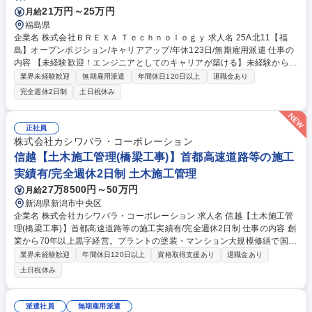
21万円～25万円
月給
福島県
企業名 株式会社ＢＲＥＸＡ Ｔｅｃｈｎｏｌｏｇｙ 求人名 25A北11【福
島】オープンポジション/キャリアアップ/年休123日/無期雇用派遣 仕事の
内容 【未経験歓迎！エンジニアとしてのキャリアが築ける】未経験からで
も安心してエンジニアとしてのキャリアをスタートできるよう多様な相談
業界未経験歓迎
無期雇用派遣
年間休日120日以上
退職金あり
窓口を用意しています。 【どんな仕事？】『機械や電気分野のエンジニア
完全週休2日制
土日祝休み
職』として、製品が正常に機能するかのテストや工場設備のメンテナンス
などのモノづくりの基礎に関わる業務から携わっていただきます。 【未経
験でも安心の育成・研修制度】 未経験から2～3年でエンジニアとして独
正社員
り立ち！中途未経験入社多数。未経験案件に特化してきたからこそ、顧客
株式会社カシワバラ・コーポレーション
協力での育成基盤やエンジニアとして踏み出せる環境があります。 募集職
信越【土木施工管理(橋梁工事)】首都高速道路等の施工
種 25A北11【福島】オープンポジション/キャリアアップ/年休123日/無期
実績有/完全週休2日制 土木施工管理
雇用派遣
27万8500円～50万円
月給
新潟県新潟市中央区
企業名 株式会社カシワバラ・コーポレーション 求人名 信越【土木施工管
理(橋梁工事)】首都高速道路等の施工実績有/完全週休2日制 仕事の内容 創
業から70年以上黒字経営。プラントの塗装・マンション大規模修繕で国内
トップの実績を誇り、不動産・広告・金融など様々な異業界に積極投資中
業界未経験歓迎
年間休日120日以上
資格取得支援あり
退職金あり
の当社にて橋梁工事・送電鉄塔工事の施工管理業務をお任せします。 【詳
土日祝休み
細】■安全、品質、工程、予算の管理 ■協力会社の管理・指導 ■施主・設計
事務所との打合せ など ※首都高速道路や横浜ベイブリッジなどの交通イ
ンフラ改修実績があります！ 【入社後】教育に関しては現在のお住まいか
派遣社員
無期雇用派遣