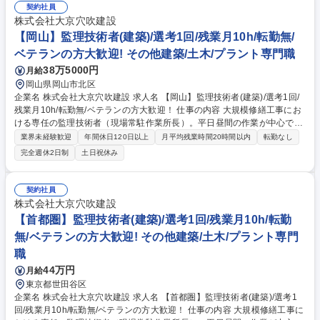
力、そして何より協力会社の作業員の方々と良好な関係を築く事が大切で
契約社員
す。 ※建物の改変を伴う業務は含みません 募集職種 【宮城/多賀城市】プ
株式会社大京穴吹建設
ラント施工管理/平均年収831万/年休日125日/全社残業14時間
【岡山】監理技術者(建築)/選考1回/残業月10h/転勤無/
ベテランの方大歓迎! その他建築/土木/プラント専門職
38万5000円
月給
岡山県岡山市北区
企業名 株式会社大京穴吹建設 求人名 【岡山】監理技術者(建築)/選考1回/
残業月10h/転勤無/ベテランの方大歓迎！ 仕事の内容 大規模修繕工事にお
ける専任の監理技術者（現場常駐作業所長）。平日昼間の作業が中心で
す。エンドユーザー（居住者・管理組合）とコミュニケーションでき、直
業界未経験歓迎
年間休日120日以上
月平均残業時間20時間以内
転勤なし
接感謝されるやりがいが味わえます。 【詳細】大規模修繕工事における施
完全週休2日制
土日祝休み
工計画作成、管理組合・協力会社との調整、安全・工程・品質・顧客管
理、アフターサービス ※営業にて受発注行為は済ませ引き継ぐため、業者
選定、予算管理、清算等の業務は原則なし。 ※変更の範囲：原則として変
契約社員
更はない 募集職種 【岡山】監理技術者(建築)/選考1回/残業月10h/転勤無/
株式会社大京穴吹建設
ベテランの方大歓迎！
【首都圏】監理技術者(建築)/選考1回/残業月10h/転勤
無/ベテランの方大歓迎! その他建築/土木/プラント専門
職
44万円
月給
東京都世田谷区
企業名 株式会社大京穴吹建設 求人名 【首都圏】監理技術者(建築)/選考1
回/残業月10h/転勤無/ベテランの方大歓迎！ 仕事の内容 大規模修繕工事に