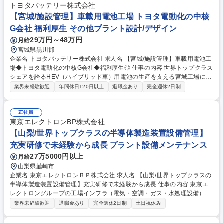
トヨタバッテリー株式会社
【宮城/施設管理】車載用電池工場 トヨタ電動化の中核
G会社 福利厚生 その他プラント設計/デザイン
29万円～48万円
月給
宮城県黒川郡
企業名 トヨタバッテリー株式会社 求人名 【宮城/施設管理】車載用電池工
場◆トヨタ電動化の中核G会社◆福利厚生◎ 仕事の内容 世界トップクラス
シェアを誇るHEV（ハイブリッド車）用電池の生産を支える宮城工場にお
いて、工場インフラ設備の安定稼働およびカーボンニュートラル推進を担
業界未経験歓迎
年間休日120日以上
退職金あり
完全週休2日制
っていただきます。 ■工場インフラ設備の維持管理・改善：工場および付
属棟の原動力インフラに関する改修計画の立案・推進、設備更新計画の策
定および実行、設備点検・保全計画の立案と管理など ＜対象設備＞電気設
正社員
備、建築設備、消防設備、給排水設備、ユーティリティ設備 ■カーボンニ
東京エレクトロンBP株式会社
ュートラル推進：エネルギー使用状況の分析、省エネルギー施策の企画・
【山梨/世界トップクラスの半導体製造装置設備管理】
推進など ■環境・法令対応：各種行政届出、環境測定計画の立案、廃棄物
充実研修で未経験から成長 プラント設備メンテナンス
管理など 募集職種 【宮城/施設管理】車載用電池工場◆トヨタ電動化の中
27万5000円以上
月給
核G会社◆福利厚生◎
山梨県韮崎市
企業名 東京エレクトロンＢＰ株式会社 求人名 【山梨/世界トップクラスの
半導体製造装置設備管理】充実研修で未経験から成長 仕事の内容 東京エ
レクトロングループの工場インフラ（電気・空調・ガス・水処理設備）の
安定稼働を支える業務全般をお任せします。半導体製造装置の最先端工場
業界未経験歓迎
退職金あり
完全週休2日制
土日祝休み
で幅広い領域の設備管理スキルを身に着けることができます。 【具体的に
は】設備の定期点検、修繕計画の立案、建設会社との折衝、大型改修工事