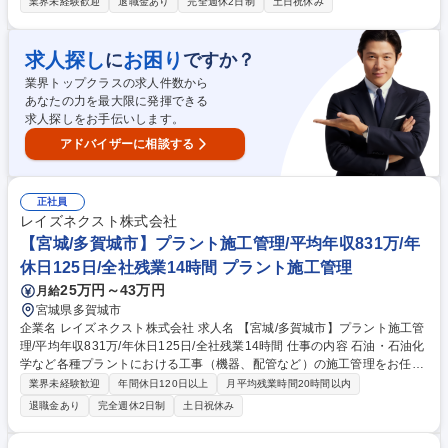
安定稼働を支える業務全般をお任せします。半導体製造装置の最先端工場
業界未経験歓迎
退職金あり
完全週休2日制
土日祝休み
で幅広い領域の設備管理スキルを身に着けることができます。 【具体的に
は】設備の定期点検、修繕計画の立案、建設会社との折衝、大型改修工事
の管理（実作業は行いません）工場の効率化・コスト削減のための省エネ
求人探し
お困り
に
ですか？
施策の提案 ★キャリアステップ：まずは日常の点検・保守業務から経験を
業界トップクラスの求人件数から
積み、将来的には修繕計画の立案、建設会社選定/工事管理、省エネ提案と
あなたの力を最大限に発揮できる
いった上流工程へ。また、薬品の購買など幅広い業務に携わり、フルスペ
求人探しをお手伝いします。
ックの設備エンジニアを目指せます。 募集職種 【宮城/世界トップクラス
の半導体製造装置設備管理】充実研修で未経験から成長
アドバイザーに相談する
正社員
レイズネクスト株式会社
【宮城/多賀城市】プラント施工管理/平均年収831万/年
休日125日/全社残業14時間 プラント施工管理
25万円～43万円
月給
宮城県多賀城市
企業名 レイズネクスト株式会社 求人名 【宮城/多賀城市】プラント施工管
理/平均年収831万/年休日125日/全社残業14時間 仕事の内容 石油・石油化
学など各種プラントにおける工事（機器、配管など）の施工管理をお任せ
します。日常的な補修工事、定期的な大規模修繕工事、改良工事、新設工
業界未経験歓迎
年間休日120日以上
月平均残業時間20時間以内
事などを現場管理を行います。 スケジュールやコストを踏まえ、必要な資
退職金あり
完全週休2日制
土日祝休み
材、人員を手配。安全確保しつつ、スケジュール通りに高品質な工事を進
めるために現場をまとめます。現場全体を把握する力や、先を考えて動く