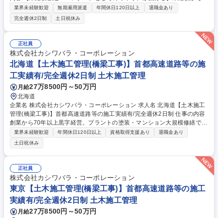
も安心してエンジニアとしてのキャリアをスタートできるよう多様な相談
業界未経験歓迎
無期雇用派遣
年間休日120日以上
退職金あり
窓口を用意しています。 【どんな仕事？】『機械や電気分野のエンジニア
完全週休2日制
土日祝休み
職』として、製品が正常に機能するかのテストや工場設備のメンテナンス
などのモノづくりの基礎に関わる業務から携わっていただきます。 【未経
験でも安心の育成・研修制度】 未経験から2～3年でエンジニアとして独
正社員
り立ち！中途未経験入社多数。未経験案件に特化してきたからこそ、顧客
株式会社カシワバラ・コーポレーション
協力での育成基盤やエンジニアとして踏み出せる環境があります。 募集職
北海道【土木施工管理(橋梁工事)】首都高速道路等の施
種 20A北15【青森】オープンポジション/キャリアアップ/年休123日/無期
工実績有/完全週休2日制 土木施工管理
雇用派遣
27万8500円～50万円
月給
北海道
企業名 株式会社カシワバラ・コーポレーション 求人名 北海道【土木施工
管理(橋梁工事)】首都高速道路等の施工実績有/完全週休2日制 仕事の内容
創業から70年以上黒字経営。プラントの塗装・マンション大規模修繕で国
内トップの実績を誇り、不動産・広告・金融など様々な異業界に積極投資
業界未経験歓迎
年間休日120日以上
資格取得支援あり
退職金あり
中の当社にて橋梁工事・送電鉄塔工事の施工管理業務をお任せします。
土日祝休み
【詳細】■安全、品質、工程、予算の管理 ■協力会社の管理・指導 ■施主・
設計事務所との打合せ など ※首都高速道路や横浜ベイブリッジなどの交
通インフラ改修実績があります！ 【入社後】教育に関しては現在のお住ま
正社員
いから近いインフラ管轄の営業所にて行います。 その後は橋梁または首都
株式会社カシワバラ・コーポレーション
高現場のある地域へ出張していただき、キャリアをスタートします。 募集
東京【土木施工管理(橋梁工事)】首都高速道路等の施工
職種 北海道【土木施工管理(橋梁工事)】首都高速道路等の施工実績有/完全
実績有/完全週休2日制 土木施工管理
週休2日制
27万8500円～50万円
月給