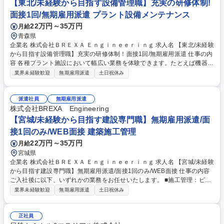
【東北/未経験から目指す設備管理職】充実の研修体制!
面接1回/無期雇用派遣 プラント設備メンテナンス
22万円～35万円
月給
青森県
企業名 株式会社ＢＲＥＸＡ Ｅｎｇｉｎｅｅｒｉｎｇ 求人名 【東北/未経験
から目指す設備管理職】充実の研修体制！面接1回/無期雇用派遣 仕事の内
容 各種プラント施設において幅広い業務を体験できます。たとえば機器の
巡回、点検業務、メンテナンス、制御室での運転監視、管理などの保守・
業界未経験歓迎
無期雇用派遣
土日祝休み
操業に関わる仕事です。充実の研修制度で未経験からでもチャレンジ可
能！ 【～人気の理由ベスト3～学歴や職歴関係なく市場価値の上がる仕
事！】1：高難易度国家資格を充実のサポートで習得可能！例)電気工事
派遣社員
無期雇用派遣
士、冷凍機械責任者、危険物取扱者、ボイラー技士 etc. 2：将来性◎＝プ
株式会社BREXA Engineering
ラントの安定稼働は今後も必要不可欠で、専門技術を磨けば長く活躍可能
【宮城/未経験から目指す建設専門職】無期雇用派遣/面
です！ 3：社会の役に立つ仕事（あなたの仕事がみんなの生活を支えま
接1回のみ/WEB面接 建築施工管理
す！） ★屋内業務が9割になります！ 募集職種 【東北/未経験から目指す
22万円～35万円
月給
設備管理職】充実の研修体制！面接1回/無期雇用派遣
宮城県
企業名 株式会社ＢＲＥＸＡ Ｅｎｇｉｎｅｅｒｉｎｇ 求人名 【宮城/未経験
から目指す建設専門職】無期雇用派遣/面接1回のみ/WEB面接 仕事の内容
ご入社後に以下、いずれかの業務をお任せいたします。 ■施工管理：ビル
やマンションに限らず、工事を行う際に必要な進行役で す。現場作業は行
業界未経験歓迎
無期雇用派遣
土日祝休み
わず、工程管理や事務作業（発注など）を行います。 ■プラントエンジニ
ア：身の回りのあらゆるもの（電気・鉄・水など）の 製造を行うプラント
で機械や電気の専門家として働いていただきます。 【～人気の理由ベスト
正社員