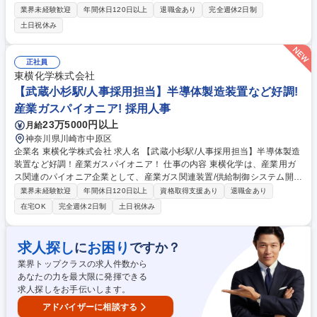
手がけている日立Gの安定した基盤を持つ当社にて元請案件における施工
業界未経験歓迎
年間休日120日以上
退職金あり
完全週休2日制
管理をお任せ。9期連続で過去最高益を更新中(売上1,200億)です！ ■設計
土日祝休み
図書と照合、設計図通り施工が実施されているか確認■施工工程の打ち合
わせ■協力会社を含めた全体管理■竣工後、クライアントへ引き渡し時の試
運転/調整※原則クライアントはゼネコンではなくメーカーです【魅力】約
正社員
7,8割が自社請け案件。設計～施工管理～保守サービスまで自社で抱えプ
東横化学株式会社
ロジェクトを一気通貫で円滑に遂行。半導体クリーンルーム/バイオ医薬品
【武蔵小杉駅/人事採用担当】半導体製造装置など好調!
プラント/食品プラントなど高度案件にてスキルアップ可能。 募集職種 宮
産業ガスパイオニア! 採用人事
城【施工管理】空調・電気設備/日立G安定性◎/働き方改革推進中/元請案
件9割
23万5000円以上
月給
神奈川県川崎市中原区
企業名 東横化学株式会社 求人名 【武蔵小杉駅/人事採用担当】半導体製造
装置など好調！産業ガスパイオニア！ 仕事の内容 東横化学は、産業用ガ
ス関連のパイオニア企業として、産業ガス関連装置/供給制御システム開発
まで一連のサービスを提供しています。 事業拡大に伴い、採用担当者を募
業界未経験歓迎
年間休日120日以上
資格取得支援あり
退職金あり
集いたします。 【業務内容】 ・新卒採用、中途採用、障害者採用といっ
在宅OK
完全週休2日制
土日祝休み
た採用業務をメインにお任せし、将来的には給与社保、労務など人事全般
に精通した中核社員になって欲しいと考えています。 ・新卒、中途、障害
者採用業務：採用計画の立案/採用ターゲット策定/採用手法決定/新卒採用
求人探し
お困り
に
ですか？
の会社説明会の企画、実施/面接官設定/書類選考、面接、オファー面談 な
業界トップクラスの求人件数から
ど 募集職種 【武蔵小杉駅/人事採用担当】半導体製造装置など好調！産業
あなたの力を最大限に発揮できる
ガスパイオニア！
求人探しをお手伝いします。
アドバイザーに相談する