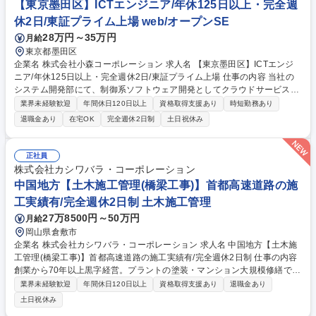
【東京墨田区】ICTエンジニア/年休125日以上・完全週
休2日/東証プライム上場 web/オープンSE
28万円～35万円
月給
東京都墨田区
企業名 株式会社小森コーポレーション 求人名 【東京墨田区】ICTエンジ
ニア/年休125日以上・完全週休2日/東証プライム上場 仕事の内容 当社の
システム開発部にて、制御系ソフトウェア開発としてクラウドサービス
（Webアプリ）の設計、実装をメインにご担当いただきます。「KP-Conn
業界未経験歓迎
年間休日120日以上
資格取得支援あり
時短勤務あり
ect」というソフトウェアに関わる全機能を担っております。 KP-Connect
退職金あり
在宅OK
完全週休2日制
土日祝休み
Basic（※）のリードエンジニア/Webフロントエンド・バックエンドの設
計、実装。※AWSを使った印刷稼働状況の可視化やAIを使ったチャットボ
ット、印刷関連のナレッジ等を提供するクラウドサービス。 昨今、デジタ
正社員
ル化・見える化・自動化といったトレンドに対応するため、ソフトウェア
株式会社カシワバラ・コーポレーション
や装置だけではなく、AGV/AMRといった物流装置との連携など新しい取
中国地方【土木施工管理(橋梁工事)】首都高速道路の施
組みも展開しております。 募集職種 【東京墨田区】ICTエンジニア/年休1
工実績有/完全週休2日制 土木施工管理
25日以上・完全週休2日/東証プライム上場
27万8500円～50万円
月給
岡山県倉敷市
企業名 株式会社カシワバラ・コーポレーション 求人名 中国地方【土木施
工管理(橋梁工事)】首都高速道路の施工実績有/完全週休2日制 仕事の内容
創業から70年以上黒字経営。プラントの塗装・マンション大規模修繕で国
内トップの実績を誇り、不動産・広告・金融など様々な異業界に積極投資
業界未経験歓迎
年間休日120日以上
資格取得支援あり
退職金あり
中の当社にて橋梁工事・送電鉄塔工事の施工管理業務をお任せします。
土日祝休み
【詳細】■安全、品質、工程、予算の管理 ■協力会社の管理・指導 ■施主・