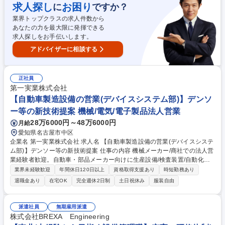
理）技術資料作成業務（施工計画立案の資料作成、成果品チェック・照
求人探し
お困り
に
ですか？
合、その他技術的資料の作成）積算技術業務（工事発注、および変更のた
業界トップクラスの求人件数から
めの官積算（見積もり）） 【業務場所】発注者の事務所がメインとなり、
あなたの力を最大限に発揮できる
そこに常駐して仕事をすることになります。また、当社内の営業所内にも
求人探しをお手伝いします。
デスクがあります。 募集職種 【近畿】建設コンサル│1・2級土木施工管
理技士歓迎│発注者支援業務×官公庁
アドバイザーに相談する
正社員
第一実業株式会社
【自動車製造設備の営業(デバイスシステム部)】デンソ
ー等の新技術提案 機械/電気/電子製品法人営業
28万6000円～48万6000円
月給
愛知県名古屋市中区
企業名 第一実業株式会社 求人名 【自動車製造設備の営業(デバイスシステ
ム部)】デンソー等の新技術提案 仕事の内容 機械メーカー/商社での法人営
業経験者歓迎。自動車・部品メーカー向けに生産設備/検査装置/自動化設
備の提案をお任せ。自動車の電動化/ADAS/センシング領域など成長分野に
業界未経験歓迎
年間休日120日以上
資格取得支援あり
時短勤務あり
世界の技術を組み合わせた設備提案可能。 【具体的な業務内容】 ■自動車
退職金あり
在宅OK
完全週休2日制
土日祝休み
服装自由
関連メーカーへの課題ヒアリング ■組立・検査・搬送等の生産設備提案 ■
国内外メーカーとの仕様・価格・納期調整 ■装置導入時の進行管理、立会
い、アフターフォロー ■既存顧客深耕、新技術・新商材の提案 募集職種
派遣社員
無期雇用派遣
【自動車製造設備の営業(デバイスシステム部)】デンソー等の新技術提案
株式会社BREXA Engineering