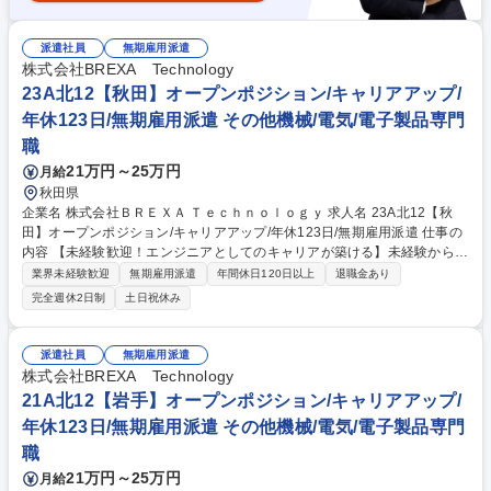
派遣社員
無期雇用派遣
株式会社BREXA Technology
23A北12【秋田】オープンポジション/キャリアアップ/
年休123日/無期雇用派遣 その他機械/電気/電子製品専門
職
21万円～25万円
月給
秋田県
企業名 株式会社ＢＲＥＸＡ Ｔｅｃｈｎｏｌｏｇｙ 求人名 23A北12【秋
田】オープンポジション/キャリアアップ/年休123日/無期雇用派遣 仕事の
内容 【未経験歓迎！エンジニアとしてのキャリアが築ける】未経験からで
も安心してエンジニアとしてのキャリアをスタートできるよう多様な相談
業界未経験歓迎
無期雇用派遣
年間休日120日以上
退職金あり
窓口を用意しています。 【どんな仕事？】『機械や電気分野のエンジニア
完全週休2日制
土日祝休み
職』として、製品が正常に機能するかのテストや工場設備のメンテナンス
などのモノづくりの基礎に関わる業務から携わっていただきます。 【未経
験でも安心の育成・研修制度】 未経験から2～3年でエンジニアとして独
派遣社員
無期雇用派遣
り立ち！中途未経験入社多数。未経験案件に特化してきたからこそ、顧客
株式会社BREXA Technology
協力での育成基盤やエンジニアとして踏み出せる環境があります。 募集職
21A北12【岩手】オープンポジション/キャリアアップ/
種 23A北12【秋田】オープンポジション/キャリアアップ/年休123日/無期
年休123日/無期雇用派遣 その他機械/電気/電子製品専門
雇用派遣
職
21万円～25万円
月給