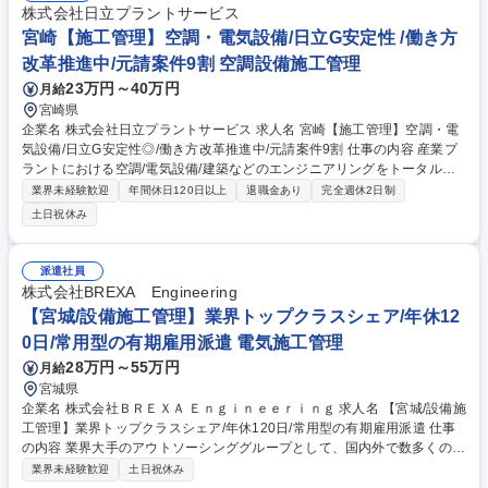
閑散期がございますが、年間でならすと平均残業時間は20時間/月・有休
株式会社日立プラントサービス
消化率5割以上となり、ワークライフバランスを保った働き方が可能で
宮崎【施工管理】空調・電気設備/日立G安定性 /働き方
す。【採用背景】■事業拡大に伴う陣容強化(増員) 変更の範囲：会社の定
改革推進中/元請案件9割 空調設備施工管理
める業務 募集職種 【東京・北区】土木施工監理(ジュニアクラス)/日本製
23万円～40万円
月給
紙G元請/残業月20h/年休120
宮崎県
企業名 株式会社日立プラントサービス 求人名 宮崎【施工管理】空調・電
気設備/日立G安定性◎/働き方改革推進中/元請案件9割 仕事の内容 産業プ
ラントにおける空調/電気設備/建築などのエンジニアリングをトータルで
手がけている日立Gの安定した基盤を持つ当社にて元請案件における施工
業界未経験歓迎
年間休日120日以上
退職金あり
完全週休2日制
管理をお任せ。9期連続で過去最高益を更新中(売上1,200億)です！ ■設計
土日祝休み
図書と照合、設計図通り施工が実施されているか確認■施工工程の打ち合
わせ■協力会社を含めた全体管理■竣工後、クライアントへ引き渡し時の試
運転/調整※原則クライアントはゼネコンではなくメーカーです【魅力】約
派遣社員
7,8割が自社請け案件。設計～施工管理～保守サービスまで自社で抱えプ
株式会社BREXA Engineering
ロジェクトを一気通貫で円滑に遂行。半導体クリーンルーム/バイオ医薬品
【宮城/設備施工管理】業界トップクラスシェア/年休12
プラント/食品プラントなど高度案件にてスキルアップ可能。 募集職種 宮
0日/常用型の有期雇用派遣 電気施工管理
崎【施工管理】空調・電気設備/日立G安定性◎/働き方改革推進中/元請案
件9割
28万円～55万円
月給
宮城県
企業名 株式会社ＢＲＥＸＡ Ｅｎｇｉｎｅｅｒｉｎｇ 求人名 【宮城/設備施
工管理】業界トップクラスシェア/年休120日/常用型の有期雇用派遣 仕事
の内容 業界大手のアウトソーシンググループとして、国内外で数多くの建
設プロジェクトを担ってきた当社にて、設備施工管理をお任せいたしま
業界未経験歓迎
土日祝休み
す。ご経験や希望に応じて案件をアサインさせて頂きます。 【業務内容】