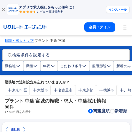
アプリで求人探しをもっと便利に！
インストール
レビュー高評価
無料
会員ログイン
/
転職・求人トップ
プラント 中途 宮城
検索条件を設定する
勤務地
職種
年収
こだわり条件
雇用形態
新着のみ
勤務地の追加設定を忘れていませんか？
東京23区
大阪市
名古屋市
東京都
横浜市
川崎
プラント 中途 宮城の転職・求人・中途採用情報
98
件
関連度順
新着順
1
〜
98
件目を表示中
正社員