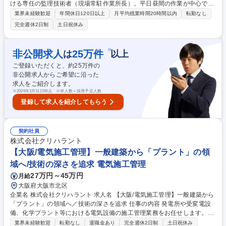
ける専任の監理技術者（現場常駐作業所長）。平日昼間の作業が中心で
す。エンドユーザー（居住者・管理組合）とコミュニケーションでき、直
業界未経験歓迎
年間休日120日以上
月平均残業時間20時間以内
転勤なし
接感謝されるやりがいが味わえます。 【詳細】大規模修繕工事における施
完全週休2日制
土日祝休み
工計画作成、管理組合・協力会社との調整、安全・工程・品質・顧客管
理、アフターサービス ※営業にて受発注行為は済ませ引き継ぐため、業者
選定、予算管理、清算等の業務は原則なし。 ※変更の範囲：原則として変
※
非公開求人
25
万件
は
以上
更はない 募集職種 【仙台】監理技術者(建築)/選考1回/残業月10h/転勤無/
ご登録いただくと、約
25
万件の
ベテランの方大歓迎！
非公開求人からご希望に沿った
求人をご紹介します。
※
2026年3月31日時点 ※求人数＝採用予定人数
登録して求人を紹介してもらう
契約社員
株式会社クリハラント
【大阪/電気施工管理】一般建築から「プラント」の領
域へ/技術の深さを追求 電気施工管理
27万円～45万円
月給
大阪府大阪市北区
企業名 株式会社クリハラント 求人名 【大阪/電気施工管理】一般建築から
「プラント」の領域へ／技術の深さを追求 仕事の内容 発電所や受変電設
備、化学プラント等における電気設備の施工管理業務をお任せします。一
般建築物では味わえない、日本の産業を支える大規模インフラプロジェク
業界未経験歓迎
転勤なし
退職金あり
完全週休2日制
土日祝休み