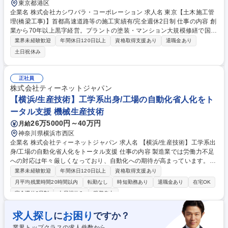
東京都港区
企業名 株式会社カシワバラ・コーポレーション 求人名 東京【土木施工管
理(橋梁工事)】首都高速道路等の施工実績有/完全週休2日制 仕事の内容 創
業から70年以上黒字経営。プラントの塗装・マンション大規模修繕で国内
トップの実績を誇り、不動産・広告・金融など様々な異業界に積極投資中
業界未経験歓迎
年間休日120日以上
資格取得支援あり
退職金あり
の当社にて橋梁工事・送電鉄塔工事の施工管理業務をお任せします。 【詳
土日祝休み
細】■安全、品質、工程、予算の管理 ■協力会社の管理・指導 ■施主・設計
事務所との打合せ など ※首都高速道路や横浜ベイブリッジなどの交通イ
ンフラ改修実績があります！ 【入社後】教育に関しては現在のお住まいか
正社員
ら近いインフラ管轄の営業所にて行います。 その後は橋梁または首都高現
株式会社ティーネットジャパン
場のある地域へ出張していただき、キャリアをスタートします。 募集職種
【横浜/生産技術】工学系出身/工場の自動化省人化をト
東京【土木施工管理(橋梁工事)】首都高速道路等の施工実績有/完全週休2
ータル支援 機械生産技術
日制
26万5000円～40万円
月給
神奈川県横浜市西区
企業名 株式会社ティーネットジャパン 求人名 【横浜/生産技術】工学系出
身/工場の自動化省人化をトータル支援 仕事の内容 製造業では労働力不足
への対応は年々厳しくなっており、自動化への期待が高まっています。当
社はこの問題に対応すべく、客先の運転状況や要望を受け、最適な生産ラ
業界未経験歓迎
年間休日120日以上
資格取得支援あり
イン・設備や構内物流システム等を提案・実現して していきます。 【具
月平均残業時間20時間以内
転勤なし
時短勤務あり
退職金あり
在宅OK
体的な内容】■生産現場や物流部門などの自働化設備等の新規導入や改善
完全週休2日制
土日祝休み
服装自由
についての提案 ■設備内容の検討、仕様書作成 ■FS、プロセス設計 ■設備
計画、設備立上、設備調達 ■プロジェクトマネジメント など ※工場の立
求人探し
お困り
に
ですか？
ち合い等で出張はありますが、基本は自社勤務です 募集職種 【横浜/生産
技術】工学系出身/工場の自動化省人化をトータル支援
業界トップクラスの求人件数から