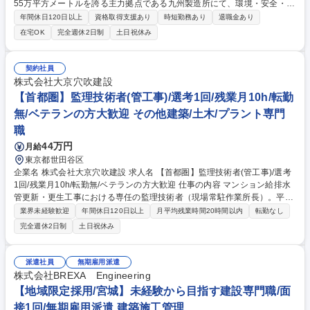
55万平方メートルを誇る主力拠点である九州製造所にて、環境・安全・防
災管理業務を担当。実務者として官公庁対応や社内調整、安全確保の仕組
年間休日120日以上
資格取得支援あり
時短勤務あり
退職金あり
み作りを主導し、将来的には管理職も目指せるポジションです 【詳細】
在宅OK
完全週休2日制
土日祝休み
(1)安全・環境・防災に関する官公庁、行政機関への対応・折衝 (2)社内の
各工場・各部門との連携、安全確保に向けた施策の立案と実行 (3)製造現
場の安全管理支援など ご経験に合わせて、周囲がサポートしながら業務を
契約社員
キャッチアップ可能です。 【身につくスキル】 ■安全/環境/防災に係る法
株式会社大京穴吹建設
的知識、及び、コミュニケーションスキル/折衝のスキル ■環境、安全、防
【首都圏】監理技術者(管工事)/選考1回/残業月10h/転勤
災に関する間系法令知識 募集職種 【北九州】九州製造所＿環境安全室
無/ベテランの方大歓迎 その他建築/土木/プラント専門
（管理職候補）/資格保有者歓迎/日本製鉄G
職
44万円
月給
東京都世田谷区
企業名 株式会社大京穴吹建設 求人名 【首都圏】監理技術者(管工事)/選考
1回/残業月10h/転勤無/ベテランの方大歓迎 仕事の内容 マンション給排水
管更新・更生工事における専任の監理技術者（現場常駐作業所長）。平日
昼間の作業が中心です。エンドユーザーとコミュニケーションでき、直接
業界未経験歓迎
年間休日120日以上
月平均残業時間20時間以内
転勤なし
感謝されるやりがいが味わえます。 【詳細】給排水管改修工事における施
完全週休2日制
土日祝休み
工計画作成、管理組合・協力会社との調整、安全・工程・品質・顧客管
理、アフターサービス ※営業にて受発注行為は済ませ引き継ぐため、業者
選定、予算管理、清算等の業務な原則なし。 ※原則、協力会社の現場代理
派遣社員
無期雇用派遣
人も常駐 募集職種 【首都圏】監理技術者(管工事)/選考1回/残業月10h/転
株式会社BREXA Engineering
勤無/ベテランの方大歓迎
【地域限定採用/宮城】未経験から目指す建設専門職/面
接1回/無期雇用派遣 建築施工管理