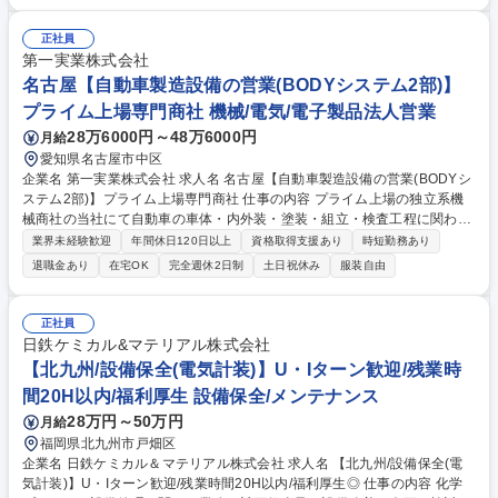
グに係る業務（企画・設計・監理） ・紙や板紙を扱う省力化装置の企画、
設計、組立、試運転、保守点検 ・既存技術とAI・IoT技術を融合した新商
正社員
品の開発サポート （※建物の改変を伴う業務は一切含まれません） 培っ
第一実業株式会社
た経験を活かしてプロジェクトへ積極的に貢献頂きます。 【業務内容の変
名古屋【自動車製造設備の営業(BODYシステム2部)】
更範囲】会社の定める業務 募集職種 【埼玉県春日部市】メカトロ設計/経
プライム上場専門商社 機械/電気/電子製品法人営業
験10年以上募集/年休120日以上/日本製紙Ｇ
28万6000円～48万6000円
月給
愛知県名古屋市中区
企業名 第一実業株式会社 求人名 名古屋【自動車製造設備の営業(BODYシ
ステム2部)】プライム上場専門商社 仕事の内容 プライム上場の独立系機
械商社の当社にて自動車の車体・内外装・塗装・組立・検査工程に関わる
生産設備を、車体メーカーのTier1、Tier2（内装品・外装品）をお客様と
業界未経験歓迎
年間休日120日以上
資格取得支援あり
時短勤務あり
して提案する技術提案型の法人営業です。 【具体的な業務内容】 ■自動車
退職金あり
在宅OK
完全週休2日制
土日祝休み
服装自由
関連メーカーへの課題ヒアリング ■組立・検査・搬送等の生産設備提案 ■
国内外メーカーとの仕様・価格・納期調整 ■装置導入時の進行管理、立会
い、アフターフォロー ■既存顧客深耕、新技術・新商材の提案 募集職種
正社員
名古屋【自動車製造設備の営業(BODYシステム2部)】プライム上場専門商
日鉄ケミカル&マテリアル株式会社
社
【北九州/設備保全(電気計装)】U・Iターン歓迎/残業時
間20H以内/福利厚生 設備保全/メンテナンス
28万円～50万円
月給
福岡県北九州市戸畑区
企業名 日鉄ケミカル＆マテリアル株式会社 求人名 【北九州/設備保全(電
気計装)】U・Iターン歓迎/残業時間20H以内/福利厚生◎ 仕事の内容 化学