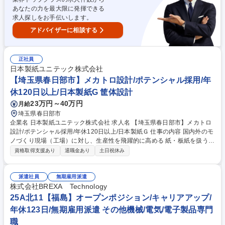
あなたの力を最大限に発揮できる
求人探しをお手伝いします。
アドバイザーに相談する
正社員
日本製紙ユニテック株式会社
【埼玉県春日部市】メカトロ設計/ポテンシャル採用/年
休120日以上/日本製紙G 筐体設計
23万円～40万円
月給
埼玉県春日部市
企業名 日本製紙ユニテック株式会社 求人名 【埼玉県春日部市】メカトロ
設計/ポテンシャル採用/年休120日以上/日本製紙Ｇ 仕事の内容 国内外のモ
ノづくり現場（工場）に対し、生産性を飛躍的に高める 紙・板紙を扱う省
力化装置などの企画・設計・組立・保守を通じて 安全で効率的な生産環境
資格取得支援あり
退職金あり
土日祝休み
という価値を提供する機械エンジニア業務です。 ・プラント・プランニン
グに係る業務（企画・設計・監理） ・紙や板紙を扱う省力化装置の企画、
設計、組立、試運転、保守点検 ・既存技術とAI・IoT技術を融合した新商
派遣社員
無期雇用派遣
品の開発サポート （※建物の改変を伴う業務は一切含まれません） ゆく
株式会社BREXA Technology
ゆくは上流工程から一貫して携わるエンジニアへ成長できます。 【業務内
25A北11【福島】オープンポジション/キャリアアップ/
容の変更範囲】会社の定める業務 募集職種 【埼玉県春日部市】メカトロ
年休123日/無期雇用派遣 その他機械/電気/電子製品専門
設計/ポテンシャル採用/年休120日以上/日本製紙Ｇ
職