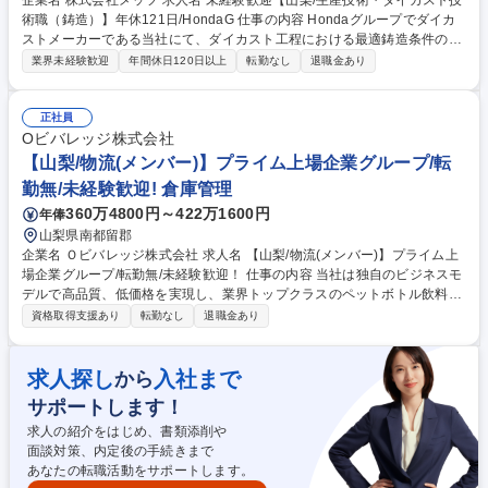
企業名 株式会社メッツ 求人名 未経験歓迎【山梨/生産技術・ダイカスト技
術職（鋳造）】年休121日/HondaG 仕事の内容 Hondaグループでダイカ
ストメーカーである当社にて、ダイカスト工程における最適鋳造条件の設
定、品質改善、新機種立上げ、工程設計、設備導入検討など、生産技術領
業界未経験歓迎
年間休日120日以上
転勤なし
退職金あり
域の幅広い業務を担当します。 ■最適鋳造条件の設定および品質改善■新
機種立上げ（TRY）対応 ■量産不具合の原因解析および対策立案■海外拠
点支援（必要に応じ） ■鋳造領域(DCマシン、スプレー/取出しロボット、
正社員
デバイス、方案除去、バリトリなど)工程設計およびライン構成検討■設備
Oビバレッジ株式会社
導入の検討(治具および各種設備仕様の検討、メーカー対応)※現場と密接
【山梨/物流(メンバー)】プライム上場企業グループ/転
に連携しながら、生産改善および品質向上に取り組む技術業務 ※変更の範
勤無/未経験歓迎! 倉庫管理
囲：当社業務全般 募集職種 未経験歓迎【山梨/生産技術・ダイカスト技術
360万4800円～422万1600円
年俸
職（鋳造）】年休121日/HondaG
山梨県南都留郡
企業名 Ｏビバレッジ株式会社 求人名 【山梨/物流(メンバー)】プライム上
場企業グループ/転勤無/未経験歓迎！ 仕事の内容 当社は独自のビジネスモ
デルで高品質、低価格を実現し、業界トップクラスのペットボトル飲料メ
ーカーのグループ企業です。そんな当社山中湖工場にて、物流職をお任せ
資格取得支援あり
転勤なし
退職金あり
します。 【業務詳細】■トラックからの積み下ろし ■商品（ペットボトル
飲料）の運搬 ■入出荷業務 ■倉庫内作業 ■在庫管理（PC業務・事務作業）
等にも関わっていただきます またそのほか、これらに付随する業務をお任
求人探し
入社まで
から
せいたします。 リフトの免許も会社費用で取得頂くことが可能！将来的に
サポートします！
物流に付随する事務業務も担当いただく可能性がございます。 募集職種
【山梨/物流(メンバー)】プライム上場企業グループ/転勤無/未経験歓迎！
求人の紹介をはじめ、書類添削や
面談対策、内定後の手続きまで
あなたの転職活動をサポートします。