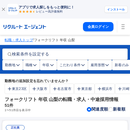
アプリで求人探しをもっと便利に！
インストール
レビュー高評価
無料
会員ログイン
/
転職・求人トップ
フォークリフト 年収 山梨
検索条件を設定する
勤務地
職種
年収
こだわり条件
雇用形態
新着のみ
勤務地の追加設定を忘れていませんか？
東京23区
大阪市
名古屋市
東京都
横浜市
川崎
フォークリフト 年収 山梨の転職・求人・中途採用情報
51
件
関連度順
新着順
1
〜
51
件目を表示中
正社員