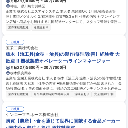
24万9500円～30万7000円
月給
神奈川県川崎市川崎区
企業名 株式会社エスアイシステム 求人名 未経験OK【川崎/物流企画管
理】雪印メグミルクＧ/福利厚生◎賞与5.3ヵ月 仕事の内容 セブン‐イレブ
ン店舗へ商品をお届けする共同配送センターにて、スタッフ管理や業務改
善、仕組み構築など、フローズン庫内全体の管理を担当。現場スタッフや
業界未経験歓迎
退職金あり
協力会社様と連携し、課題発見を通じて改善活動を推進。 スタッフが安全
かつ効率よく働けるよう、商品仕分けや進捗管理、労務管理までを一手に
担う”司令塔”として、日々の「食」を支える現場運営の仕事です。【詳
正社員
細】■作業進捗の確認や現場スタッフへの指示・フォロー ■シフト作成、
宝栄工業株式会社
勤怠確認などスタッフの労務管理 ■安全ルールの徹底による事故防止と現
栃木【治工具(金型・治具)の製作/修理/改善】経験者 大
場改善提案 ■商品仕分けの生産性向上に向けた改善・仕組み構築 など 募
歓迎 !! 機械製造オペレーター/ラインマネージャー
集職種 未経験OK【川崎/物流企画管理】雪印メグミルクＧ/福利厚生◎賞与
22万5600円～30万7000円
月給
5.3ヵ月
栃木県真岡市
企業名 宝栄工業株式会社 求人名 栃木【治工具(金型・治具)の製作/修理/改
善】経験者 大歓迎 !! 仕事の内容 ■生産技術課や他部門から出図された「金
型/設備/治具」等の図面を基に、部品の加工/修理/メンテナンスをお任せし
ます。■得意先からの受注部品を生産するために必要なツール（金型/治具/
業界未経験歓迎
月平均残業時間20時間以内
退職金あり
完全週休2日制
設備）等を作り上げる職 場であり、社内/社外とのコミュニケーションを
取りながら生産準備や生産維持に欠かせない、重要でやりがいのある職場
です。 ■作業においては、工作機械（マシニングセンタ/NC加工機/汎用フ
正社員
ライス盤/汎用旋盤）等のオペレーターをはじめ、溶接作業や板金プレス金
ケンコーマヨネーズ株式会社
型の修理/メンテナンス等、あらゆる分野で活躍していただきます。 ■業務
購買【農産】~食を通じて世界に貢献する食品メーカー
に必要な資格などは、就業の範囲内で取得していただきます。 募集職種
~国内外へ幅広く提供 原材料購買