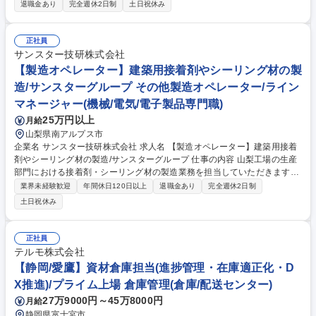
携わっていただきます。■製品、部品材料等の発注 手配と納期管理■製
退職金あり
完全週休2日制
土日祝休み
品、部品、材料の発注単価と管理■資材倉庫の循環棚卸と決算棚卸の実施■
原材料、部品、製品等の入出庫業務並びに保管業務 また、担当部署の部員
マネージメントを担当していただきます。【入社後】当社製品について学
正社員
んでいただくため、山梨県の工場にて数か月の研修を実施する予定です。
サンスター技研株式会社
その後OJT等を通じて段階的に業務の幅を広げていただきます。近い将来
【製造オペレーター】建築用接着剤やシーリング材の製
は現場の責任者としてのご活躍を期待してます。 募集職種 【山梨/調達購
造/サンスターグループ その他製造オペレーター/ライン
買・管理職】年間休日126日◎業界老舗のTOPメーカー★
マネージャー(機械/電気/電子製品専門職)
25万円以上
月給
山梨県南アルプス市
企業名 サンスター技研株式会社 求人名 【製造オペレーター】建築用接着
剤やシーリング材の製造/サンスターグループ 仕事の内容 山梨工場の生産
部門における接着剤・シーリング材の製造業務を担当していただきます。
具体的な業務内容は下記の通りです。 ・原料の運搬、計量作業 ・設備を
業界未経験歓迎
年間休日120日以上
退職金あり
完全週休2日制
用いた化学反応制御（加熱、攪拌、混合など） ・品質管理を重視した充
土日祝休み
填・包装作業 ・設備メンテナンス・改善提案活動 ・チームワークを活か
した生産効率向上 募集職種 【製造オペレーター】建築用接着剤やシーリ
ング材の製造/サンスターグループ
正社員
テルモ株式会社
【静岡/愛鷹】資材倉庫担当(進捗管理・在庫適正化・D
X推進)/プライム上場 倉庫管理(倉庫/配送センター)
27万9000円～45万8000円
月給
静岡県富士宮市