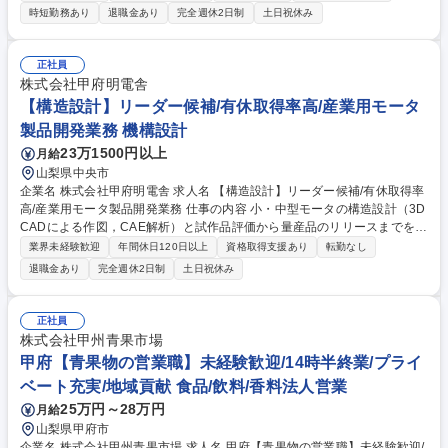
研工業社/デンソー社/ソニー社等 [職種例]テスト設計、CAD 設計、図面修
時短勤務あり
退職金あり
完全週休2日制
土日祝休み
正、CADオペレータ、製品検査、機械加工、切削加工、部品検査 等 [配属]
当社は一人一人のキャリアに寄り添い、最適な職場環境の提供を大切にし
ています。全国に案件がある為、希望をできる限り考慮します。 [サポー
正社員
ト]営業面談(毎月),所長面談(3ヵ月毎),キャリアコンサルタントとのキャリ
株式会社甲府明電舎
アアップ相談(6ヵ月毎)があり、フォロー体制を整備。 募集職種 山梨【機
【構造設計】リーダー候補/有休取得率高/産業用モータ
械設計/未経験採用】オープンポジション/無期雇用派遣
製品開発業務 機構設計
23万1500円以上
月給
山梨県中央市
企業名 株式会社甲府明電舎 求人名 【構造設計】リーダー候補/有休取得率
高/産業用モータ製品開発業務 仕事の内容 小・中型モータの構造設計（3D
CADによる作図，CAE解析）と試作品評価から量産品のリリースまでを、
電気設計者や営業・製造・品質管理メンバーなどとの共同作業により一貫
業界未経験歓迎
年間休日120日以上
資格取得支援あり
転勤なし
して進める業務です。 リーダーとして開発業務を牽引していただくと同時
退職金あり
完全週休2日制
土日祝休み
に、自身のアイデアを盛り込んだ新製品開発遂行により社会に貢献できる
仕事です。 以下の業務を主に担当いただきます。 ■産業用モータの構造設
計、3D CADを使用しての図面作成 ■顧客との仕様打合せに基づき、構造
正社員
検討から製品/部品設計・製品評価までのプロジェクト管理 (変更範囲：当
株式会社甲州青果市場
社業務) 募集職種 【構造設計】リーダー候補/有休取得率高/産業用モータ
甲府【青果物の営業職】未経験歓迎/14時半終業/プライ
製品開発業務
ベート充実/地域貢献 食品/飲料/香料法人営業
25万円～28万円
月給
山梨県甲府市
企業名 株式会社甲州青果市場 求人名 甲府【青果物の営業職】未経験歓迎/