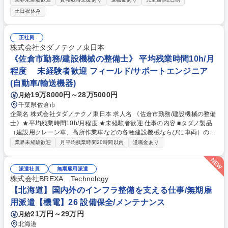
【具体的には】■内容量20kg～200kgの大型業務用洗濯機、乾燥機の組
土日祝休み
立・メンテナンス ■2～3人でチームを組み、内製部品を組み上げていきま
す。■入社後はOJTにて学んでいただけます。 ※人力による重量物の扱い
はありません。 ※クレーン・フォークリフト・台車使用 （クレーン・フ
正社員
ォークリフトは技能者のみ） 募集職種 ★未経験OK【山梨/機械組立】安定
株式会社タダノテクノ東日本
業界でキャリアを深めたい方へ
《佐倉市勤務/建設機械の整備士》 平均残業時間10h/月
程度 未経験者歓迎 フィールド/サポートエンジニア
(自動車/輸送機器)
19万8000円～28万5000円
月給
千葉県佐倉市
企業名 株式会社タダノテクノ東日本 求人名 《佐倉市勤務/建設機械の整備
士》★平均残業時間10h/月程度 ★未経験者歓迎 仕事の内容 ■タダノ製品
（建設用クレーン車、高所作業車などの各種建設機械ならびに車両）の修
理・調整対応などメンテナンス業務全般。自社工場における定期点検や保
業界未経験歓迎
月平均残業時間20時間以内
退職金あり
守業務を中心に、計画的な働き方をしやすい環境です。 ◎故障やトラブル
を事前に予防する方法の確立や、納車時の顧客への使用方法説明などビフ
ォアーサービス、ユーザー支援にも携わります。 ◎加えて、お客様からの
派遣社員
無期雇用派遣
要望や使い勝手、自身で感じた改善点などをメーカー側に伝え、次の製品
株式会社BREXA Technology
開発に活かす情報を届ける役割もあります。 ◎メーカー主催の技術講習や
【北海道】国内外のインフラ整備を支える仕事/無期雇
公的資格取得に向けた外部セミナーへの参加など、社員のスキルアップを
用派遣【機電】26 設備保全/メンテナンス
積極的に応援しています。 募集職種 《佐倉市勤務/建設機械の整備士》★
21万円～29万円
月給
平均残業時間10h/月程度 ★未経験者歓迎
北海道