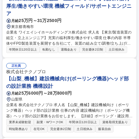
業務 ※変更の範囲当社業務全般 募集職種 【山梨/生産技術・ダイカスト技
厚生/働きやすい環境 機械フィールド/サポートエンジニ
術職(加工)】年休121日/Hondaグループ
ア
25万円～31万2500円
月給
東京都青梅市
企業名 ワイエイシイホールディングス株式会社 求人名 【東京/製造装置の
組立・立上エンジニア】充実の福利厚生/働きやすい環境 仕事の内容 半導
体やFPD製造装置を展開する当社にて、装置の組み立て/調整/立ち上げ/保
守サービス/メンテナンス業務を担当。デジタル社会において重要な役割を
年間休日120日以上
転勤なし
退職金あり
完全週休2日制
土日祝休み
持つ装置で、お客様から頼りにされている実感を持てます。 ■半導体・Ｆ
ＰＤ製造装置の組み立て、調整、国内外での立ち上げ業務 ■納品後の保守
サービス、定期メンテナンス、トラブル対応全般 【出張】国内外への出張
正社員
あり■組立・調整時は平日中心の短期出張■装置据付時は1回あたり約1か
株式会社テクノプロ
月の長期出張となる場合があります。 ※宿泊・交通費は実費支給、別途出
【山梨_機械】建設機械向け(ボーリング機器)ヘッド部
張手当有 ※案件は１人から複数名での対応まで様々です。 ※建物の改変
の設計業務 機構設計
を伴う業務は含まない。 募集職種 【東京/製造装置の組立・立上エンジニ
25万6000円～28万8000円
月給
ア】充実の福利厚生/働きやすい環境
山梨県
企業名 株式会社テクノプロ 求人名 【山梨_機械】建設機械向け（ボーリ
ング機器）ヘッド部の設計業務 仕事の内容 建設機械向け（ボーリング機
器）ヘッド部の設計業務をお任せします。 【詳細】ボーリング・建設用穴
掘り機器の設計業務 ・3D-CADを使用した設計業務 ・仕様検討～図面出
業界未経験歓迎
副業・WワークOK
年間休日120日以上
資格取得支援あり
図～実機確認 【技術分野】機械 【製品】建設機械、フォークリフト 【工
時短勤務あり
在宅OK
完全週休2日制
土日祝休み
服装自由
程】詳細設計・評価・検証 募集職種 【山梨_機械】建設機械向け（ボーリ
ング機器）ヘッド部の設計業務