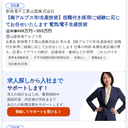
正社員
新旭電子工業山梨株式会社
【南アルプス市/生産技術】役職付き採用/ご経験に応じ
てお任せいたします 電気/電子生産技術
400万円～555万円
年俸
山梨県南アルプス市
企業名 新旭電子工業山梨株式会社 求人名 【南アルプス市/生産技術】役職
付き採用/ご経験に応じてお任せいたします 仕事の内容 各種生産設備の導
入・設置レイアウトの検討、設備保全・修繕などの管理、これらのマネー
ジャー業務をお任せいたします。 【具体的な業務】 生産設備の仕様検討
業界未経験歓迎
月平均残業時間20時間以内
転勤なし
退職金あり
～設置レイアウト検討～導入据付。 既存設備の専門保全、故障修理・改良
完全週休2日制
保全。（自社及びメーカー対応） ※業務内容の変更の範囲：当社業務全般
への変更可能性あり ※建物に改変を加える業務はありません 募集職種
【南アルプス市/生産技術】役職付き採用/ご経験に応じてお任せいたしま
求人探し
入社まで
から
す
サポートします！
求人の紹介をはじめ、書類添削や
面談対策、内定後の手続きまで
あなたの転職活動をサポートします。
登録してサポートを受ける