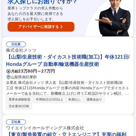
求人探し
お困り
に
ですか？
野、山梨、神奈川、栃木、山形他 ■閑散期(主に夏季)は倉庫作業やフォー
業界トップクラスの求人件数から
クリフト作業等を行います。 募集職種 北関東/飲料倉庫の機械設備メンテ
あなたの力を最大限に発揮できる
ナンス_研修充実で未経験から機械のプロに！
求人探しをお手伝いします。
アドバイザーに相談する
正社員
株式会社メッツ
【山梨/生産技術・ダイカスト技術職(加工)】年休121日/
Hondaグループ 自動車/輸送機器生産技術
23万80円～27万円
月給
山梨県南巨摩郡
企業名 株式会社メッツ 求人名 【山梨/生産技術・ダイカスト技術職(加
工)】年休121日/Hondaグループ 仕事の内容 Hondaグループでダイカスト
メーカーである当社にて、新機種立上げに伴う工程設計やライン検討、C
NC加工機を用いた条件設定、NCプログラム作成等、ダイカスト製品の加
業界未経験歓迎
年間休日120日以上
転勤なし
退職金あり
工領域における技術業務全般をお任せします。 ■新機種立上げに向けた工
完全週休2日制
程設計およびライン構成検討■CNC加工機を用いた切削加工工程の条件設
定■洗浄・乾燥、圧入、リーク検査、シーリング等後工程の検討■治具およ
び各種設備仕様の検討、メーカー対応 ■加工刃具選定、NCプログラミン
正社員
グおよび加工条件設定■量産品質の確保および生産性向上に向けた改善活
ワイエイシイホールディングス株式会社
動※現場と密接に連携しながら、生産改善および品質向上に取り組む技術
【東京/製造装置の組立・立上エンジニア】充実の福利