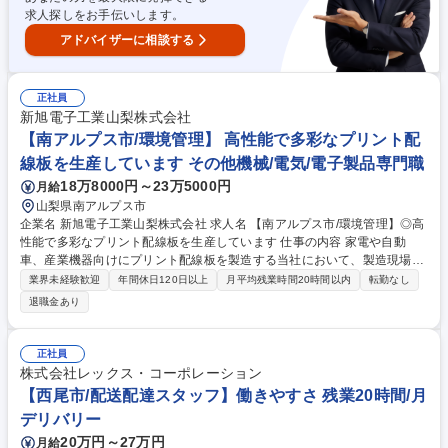
公的資格取得に向けた外部セミナーへの参加など、社員のスキルアップを
求人探しをお手伝いします。
積極的に応援しています。 募集職種 《佐倉市勤務/建設機械の整備士》★
平均残業時間10h/月程度 ★未経験者歓迎
アドバイザーに相談する
正社員
新旭電子工業山梨株式会社
【南アルプス市/環境管理】 高性能で多彩なプリント配
線板を生産しています その他機械/電気/電子製品専門職
18万8000円～23万5000円
月給
山梨県南アルプス市
企業名 新旭電子工業山梨株式会社 求人名 【南アルプス市/環境管理】◎高
性能で多彩なプリント配線板を生産しています 仕事の内容 家電や自動
車、産業機器向けにプリント配線板を製造する当社において、製造現場の
環境管理の業務全般をお任せいたします。 【具体的な業務】 ■環境マネジ
業界未経験歓迎
年間休日120日以上
月平均残業時間20時間以内
転勤なし
メントシステムの維持・改善、環境監査の実施（社内の各部門に対して環
退職金あり
境監査の実施、法令遵守および環境パフォーマンスの向上を図る）■環境
教育・トレーニング:社員に対する環境教育やトレーニングプログラムの企
画・実施■環境データの収集・分析:エネルギー使用量、廃棄物の管理、排
正社員
出ガスのモニタリングなど、環境データを収集・分析し、改善策を提案・
株式会社レックス・コーポレーション
実施など 募集職種 【南アルプス市/環境管理】◎高性能で多彩なプリント
【西尾市/配送配達スタッフ】働きやすさ 残業20時間/月
配線板を生産しています
デリバリー
20万円～27万円
月給