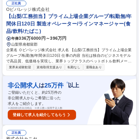
プ
正社員
Oビバレッジ株式会社
【山梨/工務担当】プライム上場企業グループ/転勤無/年
間休日120日 製造オペレーター/ラインマネージャー(食
品/飲料/たばこ)
336万6000円～396万円
年俸
山梨県南都留郡
企業名 Ｏビバレッジ株式会社 求人名 【山梨/工務担当】プライム上場企業
グループ/転勤無/年間休日120日 仕事の内容 当社は独自のビジネスモデル
で高品質、低価格を実現し、業界トップクラスのペットボトル飲料メーカ
ーのグループ企業です。そんな当社山中湖工場にて工務業務をお任せしま
業界未経験歓迎
資格取得支援あり
転勤なし
退職金あり
す。 (1)ペットボトルの成型工程 (2)空のペットボトルに飲料をボトリング
する充填工程 (3)ラベリングや梱包を行う包装工程 (4)各種のユーティリテ
ィー設備など。通常運転時はもちろん、設備トラブルが発生した際にはメ
※
非公開求人
25
万件
は
以上
ンバーと協力しながら応急対応を行って頂きますので、更なる技術の習得
ご登録いただくと、約
25
万件の
や、ご自身の技術力の共有等、技術者としての力量を更に高めて頂くこと
非公開求人からご希望に沿った
も可能です。 募集職種 【山梨/工務担当】プライム上場企業グループ/転勤
求人をご紹介します。
無/年間休日120日
※
2026年3月31日時点 ※求人数＝採用予定人数
登録して求人を紹介してもらう
正社員
株式会社カニヤ