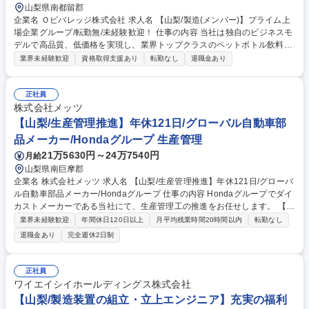
山梨県南都留郡
企業名 Ｏビバレッジ株式会社 求人名 【山梨/製造(メンバー)】プライム上
場企業グループ/転勤無/未経験歓迎！ 仕事の内容 当社は独自のビジネスモ
デルで高品質、低価格を実現し、業界トップクラスのペットボトル飲料メ
ーカーのグループ企業です。そんな当社山中湖工場にて製造担当をお任せ
業界未経験歓迎
資格取得支援あり
転勤なし
退職金あり
します。 (1)ペットボトルの成型工程、(2)空のペットボトルに飲料をボト
リングする充填工程、(3)ラベリングや梱包を行う包装工程のいずれかを担
当いただく予定です。どの工程もオートメーション化された機械を操作い
正社員
ただきます。それぞれの機械が順調に稼働するよう、保守・保全やメンテ
株式会社メッツ
ナンスを中心に業務を学んでいただき、将来的には設備保全のスペシャリ
【山梨/生産管理推進】年休121日/グローバル自動車部
ストや製造部門のマネージャーを目指していただくことが可能です。 募集
品メーカー/Hondaグループ 生産管理
職種 【山梨/製造(メンバー)】プライム上場企業グループ/転勤無/未経験歓
21万5630円～24万7540円
月給
迎！
山梨県南巨摩郡
企業名 株式会社メッツ 求人名 【山梨/生産管理推進】年休121日/グローバ
ル自動車部品メーカー/Hondaグループ 仕事の内容 Hondaグループでダイ
カストメーカーである当社にて、生産管理工の推進をお任せします。 【詳
細】 ・顧客先からの注文に対し納期通りに納入するための生産及び出荷計
業界未経験歓迎
年間休日120日以上
月平均残業時間20時間以内
転勤なし
画を立案し、日々の計画に対する実績を確認し、客先への納期を遵守する
退職金あり
完全週休2日制
ために必要に応じて計画変更などの調整を行う業務。 募集職種 【山梨/生
産管理推進】年休121日/グローバル自動車部品メーカー/Hondaグループ
正社員
ワイエイシイホールディングス株式会社
【山梨/製造装置の組立・立上エンジニア】充実の福利