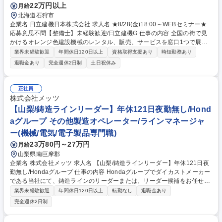
22万円以上
月給
北海道石狩市
企業名 日立建機日本株式会社 求人名 ★8/28(金)18:00～WEBセミナー★
応募意思不問【整備士】未経験歓迎/日立建機G 仕事の内容 全国の街で見
かけるオレンジ色建設機械のレンタル、販売、サービスを窓口1つで展開
する建機総合サービス会社である同社の会社紹介や、未経験からでも分か
業界未経験歓迎
年間休日120日以上
資格取得支援あり
時短勤務あり
りやすく機械整備(メカニック)の職種説明などを行います。 ■企業紹介・
退職金あり
完全週休2日制
土日祝休み
職種概要 世界的メーカー日立建機のグループ中核会社（2027年4月よりラ
ンドクロス日本(株)に社名変更予定）。建設機械の整備士・フィールドエ
ンジニアとして、自社のレンタル用の建機や顧客先所有の建機の整備を行
正社員
います。入社後は資格取得を含めた初期研修、OJTを通して独り立ちまで
株式会社メッツ
手厚くフォローします。 ※原則は日帰りの対応。※工事実務は発生無し。
【山梨/鋳造ラインリーダー】年休121日夜勤無し/Hond
募集職種 ★8/28(金)18:00～WEBセミナー★応募意思不問【整備士】未経
aグループ その他製造オペレーター/ラインマネージャ
験歓迎/日立建機G
ー(機械/電気/電子製品専門職)
23万80円～27万円
月給
山梨県南巨摩郡
企業名 株式会社メッツ 求人名 【山梨/鋳造ラインリーダー】年休121日夜
勤無し/Hondaグループ 仕事の内容 Hondaグループでダイカストメーカー
である当社にて、鋳造ラインのリーダーまたは、リーダー候補をお任せし
ます。 ・生産計画を達成するための製品品質向上や生産性改善などの業務
業界未経験歓迎
年間休日120日以上
転勤なし
退職金あり
・生産する中で発生する軽微な設備トラブルからの復旧業務 ・生産部品段
完全週休2日制
取り替えにおける金型交換や製品確認業務 ※変更の範囲：当社業務全般
募集職種 【山梨/鋳造ラインリーダー】年休121日夜勤無し/Hondaグルー