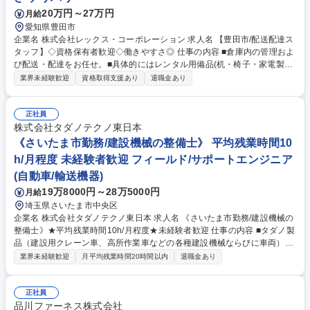
20万円～27万円
月給
愛知県豊田市
企業名 株式会社レックス・コーポレーション 求人名 【豊田市/配送配達ス
タッフ】◇資格保有者歓迎◇働きやすさ◎ 仕事の内容 ■倉庫内の管理およ
び配送・配達をお任せ。■具体的にはレンタル用備品(机・椅子・家電製品
など)の管理、備品のクリーニング、メンテナンス、配送、配達、配置引
業界未経験歓迎
資格取得支援あり
退職金あり
取り等。※建物の改変を伴う業務は含まない 【入社後は】現場において商
材に関しての知識を深めて頂きます。 【配送エリア】東海3県のほか、静
岡、山梨、長野、北陸、関西まで、広域です 【配達など】愛知県内が7
正社員
0％となりますが、時々岐阜・三重エリアも有。 【残業時間】平均20時間/
株式会社タダノテクノ東日本
月程度となります。 募集職種 【豊田市/配送配達スタッフ】◇資格保有者
《さいたま市勤務/建設機械の整備士》 平均残業時間10
歓迎◇働きやすさ◎
h/月程度 未経験者歓迎 フィールド/サポートエンジニア
(自動車/輸送機器)
19万8000円～28万5000円
月給
埼玉県さいたま市中央区
企業名 株式会社タダノテクノ東日本 求人名 《さいたま市勤務/建設機械の
整備士》★平均残業時間10h/月程度★未経験者歓迎 仕事の内容 ■タダノ製
品（建設用クレーン車、高所作業車などの各種建設機械ならびに車両）の
修理・調整対応などメンテナンス業務全般。自社工場における定期点検や
業界未経験歓迎
月平均残業時間20時間以内
退職金あり
保守業務を中心に、計画的な働き方をしやすい環境です。 ◎故障やトラブ
ルを事前に予防する方法の確立や、納車時の顧客への使用方法説明などビ
フォアーサービス、ユーザー支援にも携わります。 ◎加えて、お客様から
正社員
の要望や使い勝手、自身で感じた改善点などをメーカー側に伝え、次の製
品川ファーネス株式会社