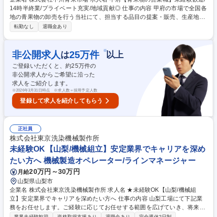
14時半終業/プライベート充実/地域貢献◎ 仕事の内容 甲府の市場で全国各
地の青果物の卸売を行う当社にて、担当する品目の提案・販売、生産地か
らの仕入れ、受注管理、配送などの営業業務全般をお任せ。山梨のおいし
転勤なし
退職金あり
さを全国へお届けいただきます。転勤はありません。 市場に来場される顧
客への商品紹介や値付け、相対営業（価格交渉・年間契約商談）。電話で
の受注対応や仕入れ先への発注・生産状況確認。■野菜部または果実部の
※
非公開求人
25
万件
は
以上
担当制で、専門知識を深められます。■社有車（ハイエース等）での集荷
ご登録いただくと、約
25
万件の
や、フォークリフトを用いた荷積み・荷下ろしも付随します。※フォーク
非公開求人からご希望に沿った
リフト免許は入社後取得可能です。 【業務の変更の範囲】当社の指定する
求人をご紹介します。
業務 募集職種 甲府【青果物の営業職】未経験歓迎/14時半終業/プライベー
※
2026年3月31日時点 ※求人数＝採用予定人数
ト充実/地域貢献◎
登録して求人を紹介してもらう
正社員
株式会社東京洗染機械製作所
未経験OK【山梨/機械組立】安定業界でキャリアを深め
たい方へ 機械製造オペレーター/ラインマネージャー
20万円～30万円
月給
山梨県山梨市
企業名 株式会社東京洗染機械製作所 求人名 ★未経験OK【山梨/機械組
立】安定業界でキャリアを深めたい方へ 仕事の内容 山梨工場にて下記業
務をお任せします。ご経験に応じてお任せする範囲を広げていき、将来的
には管理職候補として組織を担っていただくことを想定した採用です。
業界未経験歓迎
資格取得支援あり
退職金あり
完全週休2日制