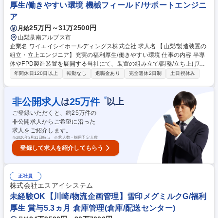
厚生/働きやすい環境 機械フィールド/サポートエンジニ
ア
25万円～31万2500円
月給
山梨県南アルプス市
企業名 ワイエイシイホールディングス株式会社 求人名 【山梨/製造装置の
組立・立上エンジニア】充実の福利厚生/働きやすい環境 仕事の内容 半導
体やFPD製造装置を展開する当社にて、装置の組み立て/調整/立ち上げ/保
守サービス/メンテナンス業務をご担当。デジタル社会において重要な役割
年間休日120日以上
転勤なし
退職金あり
完全週休2日制
土日祝休み
を持つ装置で、お客様から頼りにされている実感を持てます。 ■半導体・
ＦＰＤ製造装置の組み立て、調整、国内外での立ち上げ業務 ■納品後の保
守サービス、定期メンテナンス、トラブル対応全般 【出張】国内外への出
※
非公開求人
25
万件
は
以上
張あり■組立・調整時は平日中心の短期出張■装置据付時は1回あたり約1
ご登録いただくと、約
25
万件の
か月の長期出張となる場合があります。 ※宿泊・交通費は実費支給、別途
非公開求人からご希望に沿った
出張手当有 ※案件は１人から複数名での対応まで様々です。 ※建物の改
求人をご紹介します。
変を伴う業務は含まない。 募集職種 【山梨/製造装置の組立・立上エンジ
※
2026年3月31日時点 ※求人数＝採用予定人数
ニア】充実の福利厚生/働きやすい環境
登録して求人を紹介してもらう
正社員
株式会社エスアイシステム
未経験OK【川崎/物流企画管理】雪印メグミルクG/福利
厚生 賞与5.3ヵ月 倉庫管理(倉庫/配送センター)