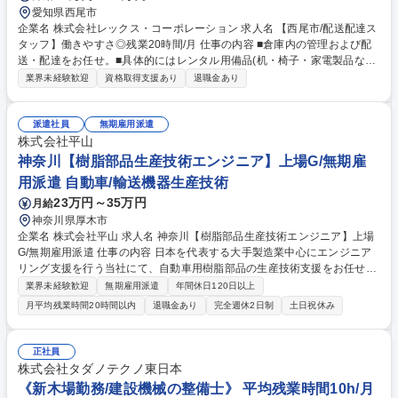
愛知県西尾市
企業名 株式会社レックス・コーポレーション 求人名 【西尾市/配送配達ス
タッフ】働きやすさ◎残業20時間/月 仕事の内容 ■倉庫内の管理および配
送・配達をお任せ。■具体的にはレンタル用備品(机・椅子・家電製品など)
の管理、備品のクリーニング、メンテナンス、配送、配達、配置引取り
業界未経験歓迎
資格取得支援あり
退職金あり
等。※建物の改変を伴う業務は含まない 【入社後は】現場において商材に
関しての知識を深めて頂きます。 【配送エリア】東海3県のほか、静岡、
山梨、長野、北陸、関西まで、広域です 【配達など】愛知県内が70％と
派遣社員
無期雇用派遣
なりますが、時々岐阜・三重エリアも有。 【残業時間】平均20時間/月程
株式会社平山
度となります。 募集職種 【西尾市/配送配達スタッフ】働きやすさ◎残業
神奈川【樹脂部品生産技術エンジニア】上場G/無期雇
20時間/月
用派遣 自動車/輸送機器生産技術
23万円～35万円
月給
神奈川県厚木市
企業名 株式会社平山 求人名 神奈川【樹脂部品生産技術エンジニア】上場
G/無期雇用派遣 仕事の内容 日本を代表する大手製造業中心にエンジニア
リング支援を行う当社にて、自動車用樹脂部品の生産技術支援をお任せし
ます。 主にオーディオ周辺部品や内装樹脂部品に関する試作及び量産立ち
業界未経験歓迎
無期雇用派遣
年間休日120日以上
上げを行います。 ■案件例：試作品の製作や評価試験、Excelを用いた資
月平均残業時間20時間以内
退職金あり
完全週休2日制
土日祝休み
料作成、量産設備導入に向けた検証サポート、生産ラインのデータ収集・
分析等。 設備のオペレーションやフォークリフトによる運搬まで幅広く担
当します。開発部門との橋渡し役として、樹脂部品の製造工程や量産化プ
正社員
ロセスを実践的に学べ、将来的に幅広いキャリアへ発展できるやりがいの
株式会社タダノテクノ東日本
ある社風です。 募集職種 神奈川【樹脂部品生産技術エンジニア】上場G/
《新木場勤務/建設機械の整備士》 平均残業時間10h/月
無期雇用派遣