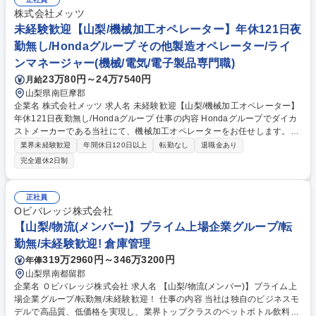
の投入など、製造の要となる「仕込」がメインです 【入社後の流れ】まず
は先輩の補助から始め、製造工程を把握。慣れてくれば品質管理、機械メ
株式会社メッツ
ンテナンスなど、あなたの適性や興味に合わせて専門性を広げることが可
未経験歓迎【山梨/機械加工オペレーター】年休121日夜
能です。 募集職種 ◎未経験歓迎【山梨/甲府】ビスケットの製造担当｜夜
勤無し/Hondaグループ その他製造オペレーター/ライ
勤なし｜創業52年
ンマネージャー(機械/電気/電子製品専門職)
23万80円～24万7540円
月給
山梨県南巨摩郡
企業名 株式会社メッツ 求人名 未経験歓迎【山梨/機械加工オペレーター】
年休121日夜勤無し/Hondaグループ 仕事の内容 Hondaグループでダイカ
ストメーカーである当社にて、機械加工オペレーターをお任せします。
【詳細】アルミダイカスト部品を定められた作業標準に基づきコンベアや
業界未経験歓迎
年間休日120日以上
転勤なし
退職金あり
加工機へセットし、自動的に加工された製品を取出し、定められた検査基
完全週休2日制
準に基づき外観検査や検具による確認を行う作業を行います。 ※変更の範
囲：当社業務全般 募集職種 未経験歓迎【山梨/機械加工オペレーター】年
休121日夜勤無し/Hondaグループ
正社員
Oビバレッジ株式会社
【山梨/物流(メンバー)】プライム上場企業グループ/転
勤無/未経験歓迎! 倉庫管理
319万2960円～346万3200円
年俸
山梨県南都留郡
企業名 Ｏビバレッジ株式会社 求人名 【山梨/物流(メンバー)】プライム上
場企業グループ/転勤無/未経験歓迎！ 仕事の内容 当社は独自のビジネスモ
デルで高品質、低価格を実現し、業界トップクラスのペットボトル飲料メ