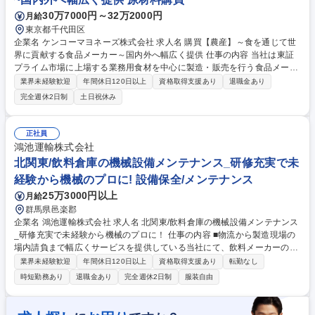
栃木【治工具(金型・治具)の製作/修理/改善】経験者 大歓迎 !!
30万7000円～32万2000円
月給
東京都千代田区
企業名 ケンコーマヨネーズ株式会社 求人名 購買【農産】～食を通じて世
界に貢献する食品メーカー～国内外へ幅広く提供 仕事の内容 当社は東証
プライム市場に上場する業務用食材を中心に製造・販売を行う食品メーカ
ーです。商品に使用する原材料（鶏卵・農産物等）の購買業務をお任せし
業界未経験歓迎
年間休日120日以上
資格取得支援あり
退職金あり
ます。主な業務内容は下記となります。 ・仕入先との数量、品質、価格、
完全週休2日制
土日祝休み
納期の交渉 ・原材料の在庫管理 ・社内関係部署との調整業務 ・原料クレ
ームや欠品対応 ・仕入先工場の品質監査 ・仕入先や原材料の新規開拓 ・
月2回程度の短期（1～2日間）での国内出張 ・年4回程度の長期（1週間程
正社員
度）海外出張の可能性あり 募集職種 購買【農産】～食を通じて世界に貢
鴻池運輸株式会社
献する食品メーカー～国内外へ幅広く提供
北関東/飲料倉庫の機械設備メンテナンス_研修充実で未
経験から機械のプロに! 設備保全/メンテナンス
25万3000円以上
月給
群馬県邑楽郡
企業名 鴻池運輸株式会社 求人名 北関東/飲料倉庫の機械設備メンテナンス
_研修充実で未経験から機械のプロに！ 仕事の内容 ■物流から製造現場の
場内請負まで幅広くサービスを提供している当社にて、飲料メーカーの製
造ラインや自動倉庫の設備をメンテナンスするお仕事です。 【具体的な業
業界未経験歓迎
年間休日120日以上
資格取得支援あり
転勤なし
務内容】 ■管轄営業所や得意先へ出張し、製造ラインなどのメンテナンス
時短勤務あり
退職金あり
完全週休2日制
服装自由
を行います。現場に伺い、各営業所のメンバーと協力しあいながら設備の
メンテナンスを行い、各拠点の設備が滞りなく稼働するようにサポートし
ます。 ※建設に該当する業務は行いません ■出張先（実績）：群馬、長