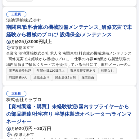
・寿命到達による刃具などの消耗部品の交換や製品品質確認の業務 ※変更
の範囲：当社業務全般 募集職種 【山梨/機械加工ラインリーダー】年休12
1日夜勤無し/Hondaグループ
正社員
鴻池運輸株式会社
南関東/飲料倉庫の機械設備メンテナンス_研修充実で未
経験から機械のプロに! 設備保全/メンテナンス
25万3000円以上
月給
東京都国立市
企業名 鴻池運輸株式会社 求人名 南関東/飲料倉庫の機械設備メンテナンス
_研修充実で未経験から機械のプロに！ 仕事の内容 ■物流から製造現場の
場内請負まで幅広くサービスを提供している当社にて、飲料メーカーの製
造ラインや自動倉庫の設備をメンテナンスするお仕事です。 【具体的な業
業界未経験歓迎
年間休日120日以上
資格取得支援あり
転勤なし
務内容】 ■管轄営業所や得意先へ出張し、製造ラインなどのメンテナンス
時短勤務あり
退職金あり
完全週休2日制
服装自由
を行います。現場に伺い、各営業所のメンバーと協力しあいながら設備の
メンテナンスを行い、各拠点の設備が滞りなく稼働するようにサポートし
ます。 ※建設に該当する業務は行いません ■出張先（実績）：群馬、長
正社員
野、山梨、神奈川、栃木、山形他 ■閑散期(主に夏季)は倉庫作業やフォー
株式会社ミラプロ
クリフト作業等を行います。 募集職種 南関東/飲料倉庫の機械設備メンテ
【資材調達・購買】未経験歓迎/国内サプライヤーから
ナンス_研修充実で未経験から機械のプロに！
の部品調達/社宅有り 半導体製造オペレーター/ラインマ
ネージャー
20万円～30万円
月給
山梨県北杜市