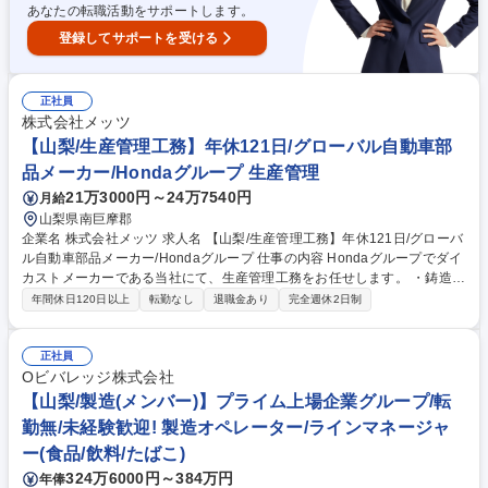
あなたの転職活動をサポートします。
登録してサポートを受ける
正社員
株式会社メッツ
【山梨/生産管理工務】年休121日/グローバル自動車部
品メーカー/Hondaグループ 生産管理
21万3000円～24万7540円
月給
山梨県南巨摩郡
企業名 株式会社メッツ 求人名 【山梨/生産管理工務】年休121日/グローバ
ル自動車部品メーカー/Hondaグループ 仕事の内容 Hondaグループでダイ
カストメーカーである当社にて、生産管理工務をお任せします。 ・鋳造機
や加工機から払い出され製品が収納されたパレティーナ（網かご）をフォ
年間休日120日以上
転勤なし
退職金あり
完全週休2日制
ークリフトやハンドリフトを用いて倉庫や次工程へ運搬したり、新たに製
品を収納するパレティーナを作業現場へ配膳する業務 ・顧客先へ出荷する
ために準備しているトラックの積み込み時間に合わせ、出荷する製品を準
正社員
備する業務。 募集職種 【山梨/生産管理工務】年休121日/グローバル自動
Oビバレッジ株式会社
車部品メーカー/Hondaグループ
【山梨/製造(メンバー)】プライム上場企業グループ/転
勤無/未経験歓迎! 製造オペレーター/ラインマネージャ
ー(食品/飲料/たばこ)
324万6000円～384万円
年俸