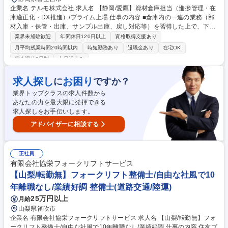
企業名 テルモ株式会社 求人名 【静岡/愛鷹】資材倉庫担当（進捗管理・在
庫適正化・DX推進）/プライム上場 仕事の内容 ■倉庫内の一連の業務（部
材入庫・保管・出庫、サンプル出庫、戻し対応等）を習得した上で、下記
業務を担う。 ・進捗管理と業務指示・在庫適正化（在庫管理システム/Po
業界未経験歓迎
年間休日120日以上
資格取得支援あり
wer BI利用） ・業務改善を目的としたDX導入・品質文書の改訂や管理・
月平均残業時間20時間以内
時短勤務あり
退職金あり
在宅OK
直業務フォロー対応 【期待役割】通常業務の他、在庫適正化、DX導入な
完全週休2日制
土日祝休み
ど幅広い業務を担い 将来的には現場の中核を担うポジションでの活躍を期
待。 【組織や働き方】正社員15名規模、派遣社員が30名規模の組織。土
求人探し
お困り
に
ですか？
日出勤は想定無だが、年1～2回の設備点検の立会い等で発生する可能性
有。 募集職種 【静岡/愛鷹】資材倉庫担当（進捗管理・在庫適正化・DX推
業界トップクラスの求人件数から
進）/プライム上場
あなたの力を最大限に発揮できる
求人探しをお手伝いします。
アドバイザーに相談する
正社員
有限会社協栄フォークリフトサービス
【山梨/転勤無】フォークリフト整備士/自由な社風で10
年離職なし/業績好調 整備士(道路交通/陸運)
25万円以上
月給
山梨県笛吹市
企業名 有限会社協栄フォークリフトサービス 求人名 【山梨/転勤無】フォ
ークリフト整備士/自由な社風で10年離職なし/業績好調 仕事の内容 住友ブ