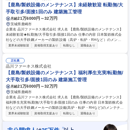
品開発に活かす情報を届ける役割もあります。 ◎メーカー主催の技術講習
【鹿島/製鉄設備のメンテナンス】未経験歓迎 転勤無/大
や公的資格取得に向けた外部セミナーへの参加など、社員のスキルアップ
手取引多/面接1回のみ 建築施工管理
を積極的に応援しています。 募集職種 《さいたま市勤務/建設機械の整備
21万6000円～32万円
月給
士》★平均残業時間10h/月程度★未経験者歓迎
茨城県鹿嶋市
企業名 品川ファーネス株式会社 求人名 【鹿島/製鉄設備のメンテナンス】
未経験歓迎★転勤無/大手取引多/面接1回のみ 仕事の内容 日本製鉄株式会
社などの大手鉄鋼メーカーの製鉄設備（高炉・転炉・RHなど）のメンテ
ナンス工事に伴う現場の安全管理・工程管理等をご担当いただきます。※
業界未経験歓迎
資格取得支援あり
転勤なし
退職金あり
実作業は協力会社に依頼いたします。 【業務内容詳細】■耐火煉瓦の積み
付け、重機を使用した解体作業 ■フォークリフトによる煉瓦や資材の運
搬、工事現場での安全確認や準備【入社後の流れ】未経験の方でも、先輩
正社員
社員によるOJTで基礎から丁寧に指導します。資格取得支援制度もあり、
品川ファーネス株式会社
手に職をつけて長く働ける環境です。 募集職種 【鹿島/製鉄設備のメンテ
【鹿島/製鉄設備のメンテナンス】福利厚生充実/転勤無/
ナンス】未経験歓迎★転勤無/大手取引多/面接1回のみ
大手取引多/面接1回のみ 建築施工管理
21万6000円～32万円
月給
茨城県鹿嶋市
企業名 品川ファーネス株式会社 求人名 【鹿島/製鉄設備のメンテナンス】
福利厚生充実/転勤無/大手取引多/面接1回のみ 仕事の内容 日本製鉄株式会
社などの大手鉄鋼メーカーの製鉄設備(高炉・転炉・RHなど)のメンテナン
ス工事に伴う現場の安全管理・工程管理等を担当。※実作業は協力会社に
業界未経験歓迎
資格取得支援あり
転勤なし
退職金あり
依頼します 【業務内容詳細】■耐火煉瓦の積み付け、重機を使用した解体
作業 ■フォークリフトによる煉瓦や資材の運搬、工事現場での安全確認や
準備【入社後の流れ】未経験の方でも、先輩社員によるOJTで基礎から丁
※