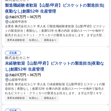
製造職経験者歓迎【山梨/甲府】ビスケットの製造担当|
夜勤なし|創業52年 生産管理
25万円～36万円
月給
山梨県甲府市
企業名 株式会社カニヤ 求人名 ◎製造職経験者歓迎【山梨/甲府】ビスケッ
トの製造担当｜夜勤なし｜創業52年 仕事の内容 全国のスーパーや海外で
販売されるビスケット・クラッカーの製造をお任せします。まずは大型ミ
キサーでの「仕込」からスタートいただき、機械のメンテナンスや品質管
業界未経験歓迎
転勤なし
退職金あり
理など製造業務全般を担当いただきます。 【仕事内容の補足】■仕込担当
は業務用原料（砂糖３０ｋｇ）の扱いがあります■材料の計量やミキサー
への投入など、製造の要となる「仕込」がメインです 【入社後の流れ】ま
正社員
ずは先輩の補助から始め、製造工程を把握。慣れてくれば品質管理、機械
株式会社カニヤ
メンテナンスなど、あなたの適性や興味に合わせて専門性を広げることが
未経験歓迎【山梨/甲府】ビスケットの製造担当|夜勤な
可能です。 募集職種 ◎製造職経験者歓迎【山梨/甲府】ビスケットの製造
し|創業52年 生産管理
担当｜夜勤なし｜創業52年
25万円～36万円
月給
山梨県甲府市
企業名 株式会社カニヤ 求人名 ◎未経験歓迎【山梨/甲府】ビスケットの製
造担当｜夜勤なし｜創業52年 仕事の内容 全国のスーパーや海外で販売さ
れるビスケット・クラッカーの製造をお任せします。まずは大型ミキサー
での「仕込」からスタートいただき、機械類のメンテナンスや品質管理な
業界未経験歓迎
転勤なし
退職金あり
ど製造業務全般をご担当いただきます。 【仕事内容の補足】■仕込担当は
業務用原料（砂糖３０ｋｇ）の扱いがあります■材料の計量やミキサーへ
正社員