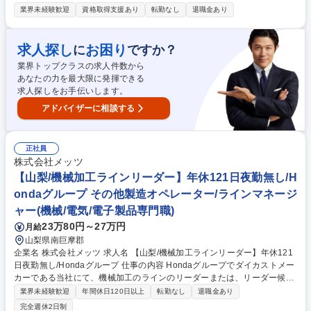
ーカーのグループ企業です。そんな当社山中湖工場にて、物流職をお任せ
業界未経験歓迎
資格取得支援あり
転勤なし
退職金あり
します。 【業務詳細】■トラックからの積み下ろし ■商品（ペットボトル
飲料）の運搬 ■入出荷業務 ■倉庫内作業 ■在庫管理（PC業務・事務作業）
等にも関わっていただきます またそのほか、これらに付随する業務をお任
求人探し
お困り
に
ですか？
せいたします。 リフトの免許も会社費用で取得頂くことが可能！将来的に
業界トップクラスの求人件数から
物流に付随する事務業務も担当いただく可能性がございます。 募集職種
あなたの力を最大限に発揮できる
【山梨/物流(メンバー)】プライム上場企業グループ/転勤無/未経験歓迎！
求人探しをお手伝いします。
アドバイザーに相談する
正社員
株式会社メッツ
【山梨/機械加工ラインリーダー】年休121日夜勤無し/H
ondaグループ その他製造オペレーター/ラインマネージ
ャー(機械/電気/電子製品専門職)
23万80円～27万円
月給
山梨県南巨摩郡
企業名 株式会社メッツ 求人名 【山梨/機械加工ラインリーダー】年休121
日夜勤無し/Hondaグループ 仕事の内容 Hondaグループでダイカストメー
カーである当社にて、機械加工のラインのリーダーまたは、リーダー候補
をお任せします。 ・生産計画を達成するための製品品質向上や生産性改善
業界未経験歓迎
年間休日120日以上
転勤なし
退職金あり
などの業務 ・生産する中で発生する軽微な設備トラブルからの復旧業務
完全週休2日制