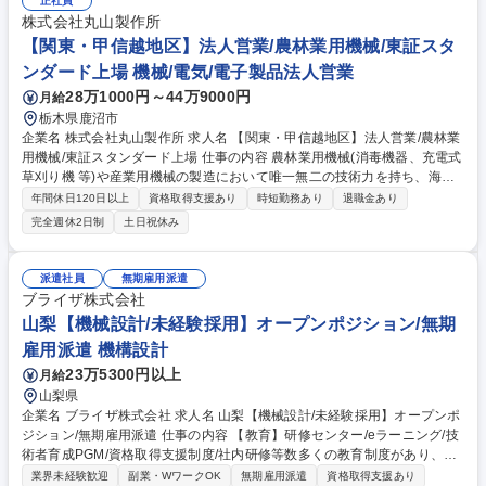
正社員
株式会社丸山製作所
【関東・甲信越地区】法人営業/農林業用機械/東証スタ
ンダード上場 機械/電気/電子製品法人営業
28万1000円～44万9000円
月給
栃木県鹿沼市
企業名 株式会社丸山製作所 求人名 【関東・甲信越地区】法人営業/農林業
用機械/東証スタンダード上場 仕事の内容 農林業用機械(消毒機器、充電式
草刈り機 等)や産業用機械の製造において唯一無二の技術力を持ち、海外
展開も行っている当社において、コアとなる農林業用機械の営業をお任せ
年間休日120日以上
資格取得支援あり
時短勤務あり
退職金あり
します。 【業務詳細】入社後は、農林業用機械(消毒機・洗浄機・芝刈り
完全週休2日制
土日祝休み
機・チェンソーなど)を取引先(JAや農業機械ディーラー、個人農機具店な
どの法人)へ提案していただきます。取引先が主催する展示会へ出展し、
ユーザーである農家の方へ直接、製品説明などを行ったり、農地での製品
派遣社員
無期雇用派遣
実演、その他、メンテナンス作業を行う等、ただの営業活動で終わるので
ブライザ株式会社
はなく、技術的なご説明も担当いただきます。 募集職種 【関東・甲信越
山梨【機械設計/未経験採用】オープンポジション/無期
地区】法人営業/農林業用機械/東証スタンダード上場
雇用派遣 機構設計
23万5300円以上
月給
山梨県
企業名 ブライザ株式会社 求人名 山梨【機械設計/未経験採用】オープンポ
ジション/無期雇用派遣 仕事の内容 【教育】研修センター/eラーニング/技
術者育成PGM/資格取得支援制度/社内研修等数多くの教育制度があり、キ
ャリアアップ・スキルアップ可能。 【取引先例】トヨタ自動車社/本田技
業界未経験歓迎
副業・WワークOK
無期雇用派遣
資格取得支援あり