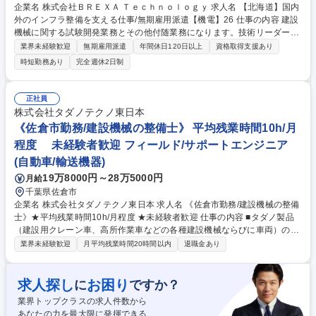
企業名 株式会社ＢＲＥＸＡ Ｔｅｃｈｎｏｌｏｇｙ 求人名 【北海道】国内
外のインフラ整備を支える仕事/無期雇用派遣【機電】26 仕事の内容 建設
機械に関する試験開発業務とその他付随業務になります。技術リーダーや
マネジメントポジションへのステップアップも目指せる環境です。 【詳
業界未経験歓迎
無期雇用派遣
年間休日120日以上
資格取得支援あり
細】■建設機械の試験開発業務補助(試験準備/測定/データ収集) ■試作機の
時短勤務あり
完全週休2日制
点検/整備、部品交換などのメンテナンス業務■不具合発生時のトラブル対
応/原因調査補助■浦幌試験場内の設備点検/維持管理■試験結果や機械状態
に関する報告書作成/情報共有 【慣れたら】■建設機械の性能/耐久試験の
正社員
計画立案から実施/評価までを担当■試作機の不具合解析/改善提案/関係部
株式会社タダノテクノ東日本
署との調整■浦幌試験場設備管理/保守運営の推進■土浦工場担当者との情
《佐倉市勤務/建設機械の整備士》 平均残業時間10h/月
報連携/試験結果フィードバック■各種行事の運営対応 募集職種 【北海
程度 未経験者歓迎 フィールド/サポートエンジニア
道】国内外のインフラ整備を支える仕事/無期雇用派遣【機電】26
(自動車/輸送機器)
19万8000円～28万5000円
月給
千葉県佐倉市
企業名 株式会社タダノテクノ東日本 求人名 《佐倉市勤務/建設機械の整備
士》★平均残業時間10h/月程度 ★未経験者歓迎 仕事の内容 ■タダノ製品
（建設用クレーン車、高所作業車などの各種建設機械ならびに車両）の修
理・調整対応などメンテナンス業務全般。自社工場における定期点検や保
業界未経験歓迎
月平均残業時間20時間以内
退職金あり
守業務を中心に、計画的な働き方をしやすい環境です。 ◎故障やトラブル
を事前に予防する方法の確立や、納車時の顧客への使用方法説明などビフ
ォアーサービス、ユーザー支援にも携わります。 ◎加えて、お客様からの
求人探し
お困り
に
ですか？
要望や使い勝手、自身で感じた改善点などをメーカー側に伝え、次の製品
業界トップクラスの求人件数から
開発に活かす情報を届ける役割もあります。 ◎メーカー主催の技術講習や
あなたの力を最大限に発揮できる