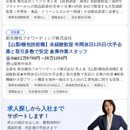
企業名 株式会社ミラプロ 求人名 【資材調達・購買】未経験歓迎／国内サ
プライヤーからの部品調達/社宅有り 仕事の内容 自社で製造する大型成膜
装置（半導体・液晶・クリーンエネルギー関連）や自動化装置に必要な資
材の調達・購買業務をお任せします。 ■国内サプライヤーからの部品調達
業界未経験歓迎
転勤なし
退職金あり
完全週休2日制
（ネジ、配管、ユニット部品など） ■仕入先との価格交渉・納期調整・在
庫管理 ■発注処理および受入業務 【未経験からモノづくりの要へ】 最初
は先輩のサポートのもと、発注業務や納期の確認など基本業務からスター
正社員
トします。「必要な部品を必要な時に、適切な価格で揃える」ことで、世
新光梱包フオワーディング株式会社
界最先端の装置作りを根本から支えるやりがいのあるポジションです。 募
【山梨/梱包技術職】未経験歓迎 年間休日125日/大手企
集職種 【資材調達・購買】未経験歓迎／国内サプライヤーからの部品調
業と取引多数で安定 倉庫作業スタッフ
達/社宅有り
21万8750円～28万1250円
月給
山梨県中央市
企業名 新光梱包フオワーディング株式会社 求人名 【山梨/梱包技術職】未
経験歓迎★年間休日125日/大手企業と取引多数で安定◎ 仕事の内容 ■精密
機械や大型プラント機器を海外へ輸出するための工業包装に関する現場技
術職です。 ■入庫業務：荷下ろし作業、製品チェック、レイアウト調整な
業界未経験歓迎
年間休日120日以上
資格取得支援あり
転勤なし
ど ■梱包業務：資材準備、パレットに製品を載せる、根止め作業、玉掛け
退職金あり
完全週休2日制
土日祝休み
作業、バリアシール・ストレッチ巻きなど ■製函業務（木枠梱包のパーツ
を造る） ■出荷業務：貨物移動、出庫前チェック、バンニング(コンテナに
貨物を詰める）業務 募集職種 【山梨/梱包技術職】未経験歓迎★年間休日
求人探し
入社まで
から
125日/大手企業と取引多数で安定◎
サポートします！
求人の紹介をはじめ、書類添削や
面談対策、内定後の手続きまで