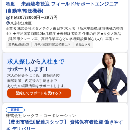
程度 未経験者歓迎 フィールド/サポートエンジニア
(自動車/輸送機器)
20万3000円～29万円
月給
東京都江東区
企業名 株式会社タダノテクノ東日本 求人名 《新木場勤務/建設機械の整備
士》★平均残業時間10h/月程度 ★未経験者歓迎 仕事の内容 ■タダノ製品
（建設用クレーン車、高所作業車などの各種建設機械ならびに車両）の修
理・調整対応などメンテナンス業務全般。自社工場における定期点検や保
業界未経験歓迎
月平均残業時間20時間以内
退職金あり
守業務を中心に、計画的な働き方をしやすい環境です。 ◎故障やトラブル
を事前に予防する方法の確立や、納車時の顧客への使用方法説明などビフ
ォアーサービス、ユーザー支援にも携わります。 ◎加えて、お客様からの
求人探し
入社まで
から
要望や使い勝手、自身で感じた改善点などをメーカー側に伝え、次の製品
サポートします！
開発に活かす情報を届ける役割もあります。 ◎メーカー主催の技術講習や
公的資格取得に向けた外部セミナーへの参加など、社員のスキルアップを
求人の紹介をはじめ、書類添削や
積極的に応援しています。 募集職種 《新木場勤務/建設機械の整備士》★
面談対策、内定後の手続きまで
平均残業時間10h/月程度 ★未経験者歓迎
あなたの転職活動をサポートします。
登録してサポートを受ける
正社員
株式会社レックス・コーポレーション
【豊田市/配送配達スタッフ】 資格保有者歓迎 働きやす
さ デリバリー