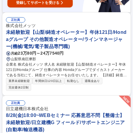
登録してサポートを受ける
正社員
株式会社メッツ
未経験歓迎【山梨/鋳造オペレーター】年休121日/Hond
aグループ その他製造オペレーター/ラインマネージャ
ー(機械/電気/電子製品専門職)
23万80円～24万7540円
月給
山梨県南巨摩郡
企業名 株式会社メッツ 求人名 未経験歓迎【山梨/鋳造オペレーター】年休
121日/Hondaグループ 仕事の内容 Hondaグループでダイカストメーカー
である当社にて、鋳造オペレーターをお任せいたします。 【詳細】鋳造機
で成形されたアルミ部品を定められた作業標準や検査基準に基づき鋳バリ
業界未経験歓迎
年間休日120日以上
転勤なし
退職金あり
落としや外観検査を行った上で所定の容器へ入れる作業（鋳造機や製品に
完全週休2日制
よりますが30～60秒サイクルで1つの製品を扱います） ※変更の範囲：当
社業務全般 募集職種 未経験歓迎【山梨/鋳造オペレーター】年休121日/Ho
ndaグループ
正社員
日立建機日本株式会社
8/28(金)18:00~WEBセミナー 応募意思不問【整備士】
未経験歓迎/日立建機G フィールド/サポートエンジニア
(自動車/輸送機器)