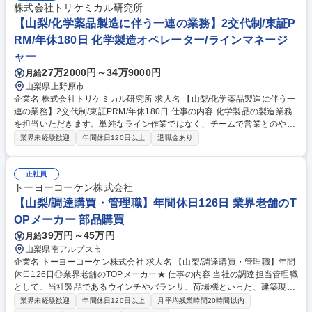
株式会社トリケミカル研究所
【山梨/化学薬品製造に伴う一連の業務】2交代制/東証P
RM/年休180日 化学製造オペレーター/ラインマネージ
ャー
27万2000円～34万9000円
月給
山梨県上野原市
企業名 株式会社トリケミカル研究所 求人名 【山梨/化学薬品製造に伴う一
連の業務】2交代制/東証PRM/年休180日 仕事の内容 化学製品の製造業務
を担当いただきます。単純なライン作業ではなく、チームで営業とのやり
取りから製品製造、品質管理まで一貫して対応。製品規模により様々な製
業界未経験歓迎
年間休日120日以上
退職金あり
造工程を経験でき、幅広いスキルが身につきます。 【具体的には】■半導
体原料の製造（・原料薬品を合成釜・蒸留釜等の配管に接続し、投入する
操作・合成釜の配管から薬液の濾過回収操作等） ■機器や装置の洗浄、メ
正社員
ンテナンスや管理業務 （・ガラスフラスコやステンレス部品の洗浄作業
トーヨーコーケン株式会社
・製品の出荷前の検査、製造に関わる機器の点検業務等） 【業務内容の変
【山梨/調達購買・管理職】年間休日126日 業界老舗のT
更範囲】当社の指定する業務 募集職種 【山梨/化学薬品製造に伴う一連の
OPメーカー 部品購買
業務】2交代制/東証PRM/年休180日
39万円～45万円
月給
山梨県南アルプス市
企業名 トーヨーコーケン株式会社 求人名 【山梨/調達購買・管理職】年間
休日126日◎業界老舗のTOPメーカー★ 仕事の内容 当社の調達担当管理職
として、当社製品であるウインチやバランサ、荷場機といった、建築現場
や製造工場にて使用されている機器の製造に必要不可欠な部品の調達業務
業界未経験歓迎
年間休日120日以上
月平均残業時間20時間以内