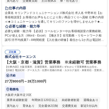
賞与あり
交通費支給
土日祝休み
寮・社宅あり
仕事の内容
企業名 キリンアンドコミュニケーションズ株式会社 求人名 中野本社【お
客様相談室】お客様のお声をもとにより良い商品づくりへ貢献 仕事の内容
≪★コミュニケーションを通してキリンのファンを増やしませんか？★≫
お客様のお声をより良い商品づくりに活かしていく上で、窓口となるお客
必要な経験・能力等
様相談室でのお仕事です。 日々お客様からいただくキリングループへのご
必要な経験・能力等 【必須】コールセンターやお客様相談室の業務経験、
意見を、企業活動に活かしています。お客様からの声に迅速かつ誠意をも
PCが使える方（Word・Excel）【働き方】在宅勤務・リモートワーク相
って対応、情報提供するとともにグループ内活動に反映しています。 【具
談可/月平均残業7～8時間程度 【入社後の研修】着任から1か月は電話対応
体的には】電話応対、メール、お手紙対応、ご指摘品調査報告書作成、有
のOJTを中心に実施し、電話対応に慣れた段階でメール・手紙のOJTを実
人チャットボット対応など。 【1日の対応件数】■電話：月間一人当たり
施する予定です。独り立ち以降もしっかりフォローする体制を整えていま
平均100件前後■メール・手紙：同上40件前後 募集職種 中野本社【お客様
正社員
すのでご安心ください。 【当社について】キリングループの広報機能を担
株式会社キーエンス
相談室】お客様のお声をもとにより良い商品づくりへ貢献
う会社として、お客様との出会いを大切にし、磨き上げたホスピタリティ
を込めてコミュニケーションをとりながら広報関連業務を行っておりま
【大阪・京都・滋賀】営業事務 ※未経験可 営業事務
す。 学歴・資格 学歴：大学院 大学 高専 短大 専修学校 高校 語学力： 資
【仕事内容】大阪営業所、京都営業所、滋賀営業所いずれかにて営業事務をお任せ。
格：
【詳細】電話応対・データ入力・伝票や見積の作成・カタログ送付・来客対応・営業所内
で発生する事務業務や業務改善をお任せ。
月給
27万9000円～28万1000円
勤務地
大阪府大阪市淀川区
業界未経験歓迎
年間休日120日以上
未経験者歓迎
退職金あり
賞与あり
育休あり
完全週休2日制
交通費支給
駅近5分以内