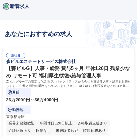
新着求人
あなたにおすすめの求人
正社員
森ビルエステートサービス株式会社
【森ビルG】人事・総務 賞与5ヶ月 年休120日 残業少な
め リモート可 福利厚生/労務/給与管理人事
森ビルグループの安定した環境で、バックオフィスから会社を支える人事・総務をお任せ
します。 労務と総務の業務をバランスよく担当し、ゆくゆくは制度改定などのコア業務
にも挑戦できる、やりがいある環境です。
月給
26万2000円～36万4000円
勤務地
東京都港区
業界未経験歓迎
年間休日120日以上
資格取得支援あり
介護休暇あり
転勤なし
未経験者歓迎
時短勤務あり