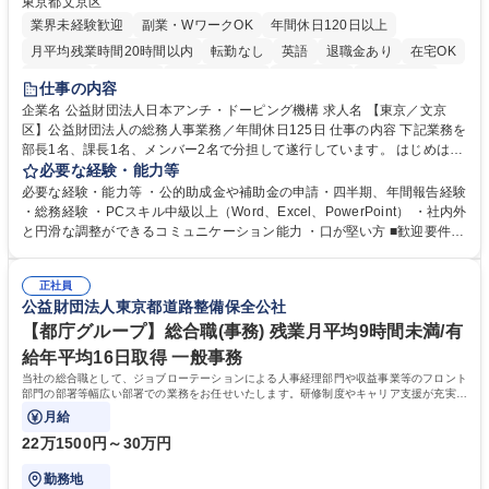
東京都文京区
業界未経験歓迎
副業・WワークOK
年間休日120日以上
月平均残業時間20時間以内
転勤なし
英語
退職金あり
在宅OK
賞与あり
育休あり
完全週休2日制
交通費支給
土日祝休み
仕事の内容
食事補助あり
企業名 公益財団法人日本アンチ・ドーピング機構 求人名 【東京／文京
区】公益財団法人の総務人事業務／年間休日125日 仕事の内容 下記業務を
部長1名、課長1名、メンバー2名で分担して遂行しています。 はじめは担
当者として業務を覚えていただき、ゆくゆくはリーダーやマネージャーポ
必要な経験・能力等
ジションとして活躍いただくことを期待しています。 【総務・人事グルー
必要な経験・能力等 ・公的助成金や補助金の申請・四半期、年間報告経験
プの業務内容】 ・人事制度関連 ・採用活動 ・教育研修の企画、実行 ・勤
・総務経験 ・PCスキル中級以上（Word、Excel、PowerPoint） ・社内外
怠管理 ・官公庁への各種提出 ・法定の会議運営（評議員会、理事会） ・
と円滑な調整ができるコミュニケーション能力 ・口が堅い方 ■歓迎要件
コンプライアンス ・内部規程やルールの管理、整備、文書管理 ・契約関
・採用業務経験 ・英語に抵抗がない方 ・営業経験 学歴・資格 学歴：大学
連 ・衛生管理 ・防災関連・公的助成金の管理・オフィス、ファシリティ
院 大学 高専 短大 専修学校 高校 語学力： 資格：
管理 ・福利厚生関連 ・職員からの問合せ、相談対応 ・その他日常の総務
正社員
公益財団法人東京都道路整備保全公社
業務全般 募集職種 【東京／文京区】公益財団法人の総務人事業務／年間
休日125日
【都庁グループ】総合職(事務) 残業月平均9時間未満/有
給年平均16日取得 一般事務
当社の総合職として、ジョブローテーションによる人事経理部門や収益事業等のフロント
部門の部署等幅広い部署での業務をお任せいたします。研修制度やキャリア支援が充実し
ております！ ※下記業務詳細
月給
22万1500円～30万円
勤務地