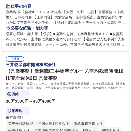
土日祝休み
仕事の内容
企業名 株式会社キーエンス 求人名 【大阪・京都・滋賀】営業事務 ※未経
験可 仕事の内容 【仕事内容】大阪営業所、京都営業所、滋賀営業所いず
れかにて営業事務をお任せ。 【詳細】電話応対・データ入力・伝票や見積
の作成・カタログ送付・来客対応・営業所内で発生する事務業務や業務改
必要な経験・能力等
善をお任せ。 【教育制度】ご入社後、育成担当とペアになりながらOJTに
必要な経験・能力等 【必須】■協調性を持って業務推進出来る方 ■改善案
て業務を覚えていただくことが可能です。業務システムがきちんと構築さ
を出しながら、主体的に業務を進めて行ける方 【過去のご入社事例】人材
れているため、スムーズに仕事に慣れることができる環境です。また、
派遣業界や保育業界等、メーカー以外、営業事務未経験者の入社実績有
「チームで成果を出す文化」があり、良いやり方を積極的に共有しながら
【当社の事務職について】単なる事務ではなく主体性を発揮したサポート
常に改善を目指す風土のため、安心して業務に取り組んでいただけます。
により、キーエンスの付加価値向上に貢献します。ベースの定型業務に加
募集職種 【大阪・京都・滋賀】営業事務 ※未経験可
正社員
えて、お客様や社員の状況に合わせ、能動的なサポート、改善の動きも期
三井物産都市開発株式会社
待され。組織を支えるスペシャリストとして、チームに貢献し、結果的に
社員から頼られる存在になることができます。平均19:30の退勤以降の業
【営業事務】業務職/三井物産グループ/平均残業時間10
務の持ち帰りも禁止されており、メリハリのある働き方となります。 学
H/完全週休2日 営業事務
歴・資格 学歴：大学院 大学 高専 短大 語学力： 資格：
オフィスビル、賃貸マンション、物流倉庫等の不動産開発事業における用地取得、開発推
進、賃貸運営、売却、仲介・活用提案等を行う営業部門において事務業務を担当いただき
ます。
月給
30万9500円～43万4000円
勤務地
東京都港区
業界未経験歓迎
年間休日120日以上
資格取得支援あり
介護休暇あり
月平均残業時間20時間以内
転勤なし
退職金あり