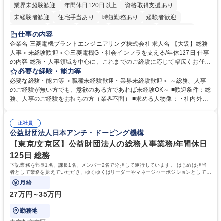
業界未経験歓迎
年間休日120日以上
資格取得支援あり
未経験者歓迎
住宅手当あり
時短勤務あり
経験者歓迎
退職金あり
在宅OK
賞与あり
完全週休2日制
交通費支給
仕事の内容
駅近5分以内
土日祝休み
服装自由
寮・社宅あり
食事補助あり
企業名 三菱電機プラントエンジニアリング株式会社 求人名 【大阪】総務
人事＜未経験歓迎＞◇三菱電機G・社会インフラを支える/年休127日 仕事
の内容 総務・人事領域を中心に、これまでのご経験に応じて幅広くお任せ
します。 ＜具体的には＞ ・総務/人事労務（給与・社保・勤怠管理など）
必要な経験・能力等
・採用・教育研修 ・福利厚生運用 など ※基本的には事務所勤務ですが、
必要な経験・能力等 ＜職種未経験歓迎・業界未経験歓迎＞ ～総務、人事
採用や教育等の業務内容により、関西圏以外への日帰り・宿泊を伴う国内
のご経験が無い方でも、意欲のある方であれば未経験OK～ ■歓迎条件：総
出張もございます。 ※担当業務を持ちつつ、お互いに助け合いながら、総
務、人事のご経験をお持ちの方（業界不問） ■求める人物像：・社内外の
務部という組織として協力しながら進める体制です。 募集職種 【大阪】
関係各部門との調整を率先して行い、業務を円滑に遂行できる協調性やコ
総務人事＜未経験歓迎＞◇三菱電機G・社会インフラを支える/年休127日
ミュニケーション能力を持っている方 ・人事総務領域に興味がありゼネラ
正社員
リスト志向をお持ちの方 学歴・資格 学歴：大学院 大学 語学力： 資格：
公益財団法人日本アンチ・ドーピング機構
【東京/文京区】公益財団法人の総務人事業務/年間休日
125日 総務
下記業務を部長1名、課長1名、メンバー2名で分担して遂行しています。 はじめは担当
者として業務を覚えていただき、ゆくゆくはリーダーやマネージャーポジションとして活
躍いただくことを期待しています。
月給
27万円～35万円
勤務地