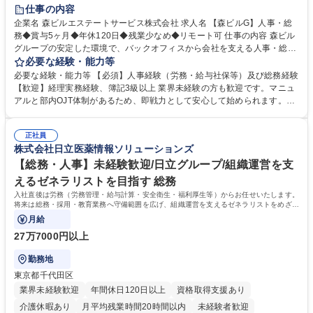
経験者歓迎
退職金あり
在宅OK
賞与あり
育休あり
仕事の内容
完全週休2日制
交通費支給
長期歓迎
駅近5分以内
土日祝休み
企業名 森ビルエステートサービス株式会社 求人名 【森ビルG】人事・総
務◆賞与5ヶ月◆年休120日◆残業少なめ◆リモート可 仕事の内容 森ビル
グループの安定した環境で、バックオフィスから会社を支える人事・総務
をお任せします。 労務と総務の業務をバランスよく担当し、ゆくゆくは制
必要な経験・能力等
度改定などのコア業務にも挑戦できる、やりがいある環境です。 ■勤怠管
必要な経験・能力等 【必須】人事経験（労務・給与社保等）及び総務経験
理、給与計算、社会保険手続き、年末調整等の労務管理全般 ■入退社手続
【歓迎】経理実務経験、簿記3級以上 業界未経験の方も歓迎です。マニュ
き、社内規定の改定や人事制度改定などのコア業務 ■社内イベントの企画
アルと部内OJT体制があるため、即戦力として安心して始められます。
運営やその他総務業務全般 ※労務と総務を1：1の割合でお任せ。 入社後
【魅力・やりがい】森ビルGの安定基盤で労務から総務まで幅広く携われ
は部内のOJTを中心に、あなたの経験に合わせて不足している部分はいつ
ます。定型業務に留まらず、社内規定や人事制度の改定など会社のコア業
でも質問・相談できる環境が整っているため、安心して成長できます。 募
正社員
務に挑戦できるため、自身の成長と組織への貢献度をダイレクトに実感で
株式会社日立医薬情報ソリューションズ
集職種 【森ビルG】人事・総務◆賞与5ヶ月◆年休120日◆残業少なめ◆
きます。 残業少なめ、週1日リモート可など、ワークライフバランスを保
リモート可
ち長期活躍できる環境です。 「これまでの幅広い経験を活かし、長期的な
【総務・人事】未経験歓迎/日立グループ/組織運営を支
キャリアを築きたい」という前向きな意欲と挑戦を全力で応援します。 学
えるゼネラリストを目指す 総務
歴・資格 学歴：大学院 大学 高専 短大 専修学校 高校 語学力： 資格：日商
入社直後は労務（労務管理・給与計算・安全衛生・福利厚生等）からお任せいたします。
簿記検定1級 日商簿記検定2級 日商簿記検定3級
将来は総務・採用・教育業務へ守備範囲を広げ、組織運営を支えるゼネラリストをめざせ
ます。
月給
27万7000円以上
勤務地
東京都千代田区
業界未経験歓迎
年間休日120日以上
資格取得支援あり
介護休暇あり
月平均残業時間20時間以内
未経験者歓迎