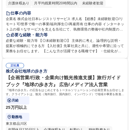
介護休暇あり
月平均残業時間20時間以内
未経験者歓迎
住宅手当あり
時短勤務あり
研修あり
在宅OK
賞与あり
仕事の内容
完全週休2日制
交通費支給
駅近5分以内
土日祝休み
服装自由
企業名 株式会社日本レジストリサービス 求人名 【総務】未経験歓迎◎/リ
モート可/世界で唯一の事業/福利厚生◎/再雇用有 仕事の内容 インターネッ
ト上の様々なサービスを支える当社にて、執務環境の整備や社内制度の検
討、イベント運営などの幅広い業務を担当し、間接的に会社の生産性向上
必要な経験・能力等
や成長に貢献している部署です。 会社の全メンバーが安心して長く成果を
必要な経験・能力等 【◎未経験歓迎◎】 主体的に考え、論理的な説明・
発揮できる環境を整えるために、毎日のメンテナンスや維持管理に加え、
提案が積極的にできる方 【入社後】先輩社員と共に、適性や希望に沿って
新たな施策検討を積極的に行っていただき、会社全体を巻き込み課題解決
業務をお任せします。 【こんな方が活躍できる職種です】 ・仕組化が好
を推進。 ・オフィス運営：執務環境の整備・物品管理・社内規定整備/改
き/得意・協働の姿勢を持っている・優先順位付け、マルチタスクが得意・
善・イベント企画/運営・非常時の対応 など、本人の希望や適性によって
様々な立場で物事を考えられる・定型業務だけでなく突発的な出来事にも
幅広い業務の体得が可能で、多様なキャリアパスを描くことも可能です。
正社員
対処できる・新しいことに興味関心がある 【魅力】■自己啓発支援：資格
株式会社地球の歩き方
募集職種 【総務】未経験歓迎◎/リモート可/世界で唯一の事業/福利厚生◎/
取得や通信教育など費用の80%（年間25万円まで）を補助 ■住宅手当：家
再雇用有
賃の50%（月額7万円まで）を補助 学歴・資格 学歴：大学院 大学 語学
【企画営業/行政・企業向け観光推進支援】旅行ガイド
力： 資格：
ブック『地球の歩き方』 広告/メディア法人営業
『地球の歩き方』の広告をはじめとするトータルソリューションの企画営業をお任せしま
す。クライアントは、観光（海外旅行、国内旅行、インバウンド）で地域や事業を推進し
たい国内外の行政や企業です。
月給
25万円以上
勤務地
東京都品川区
年間休日120日以上
介護休暇あり
転勤なし
時短勤務あり