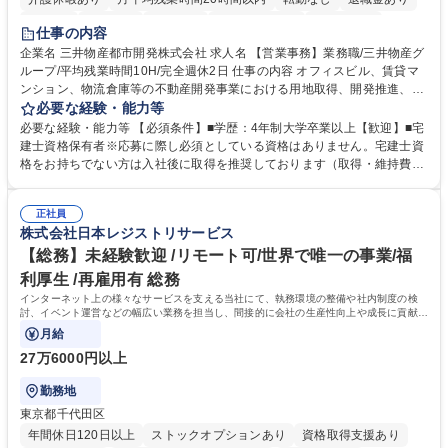
在宅OK
賞与あり
育休あり
完全週休2日制
交通費支給
仕事の内容
駅近5分以内
土日祝休み
寮・社宅あり
企業名 三井物産都市開発株式会社 求人名 【営業事務】業務職/三井物産グ
ループ/平均残業時間10H/完全週休2日 仕事の内容 オフィスビル、賃貸マ
ンション、物流倉庫等の不動産開発事業における用地取得、開発推進、賃
貸運営、売却、仲介・活用提案等を行う営業部門において事務業務を担当
必要な経験・能力等
いただきます。 【詳細】・契約書管理、契約書製本、捺印対応、ファイリ
必要な経験・能力等 【必須条件】■学歴：4年制大学卒業以上【歓迎】■宅
ング、登記簿取得、調書取得・支払業務（各種費用支払、支払管理、請
建士資格保有者※応募に際し必須としている資格はありません。宅建士資
求・支払データ登録、取引先マスター申請対応）・予算作成及び予実管
格をお持ちでない方は入社後に取得を推奨しております（取得・維持費用
理・各種稟議書、報告書作成業務・各種台帳管理、交際費・会議費支払報
の一部補助あり） 【求める人物像】 ・向学心豊かで、主体的に行動でき
告書作成及び月次管理・部内総務庶務全般 など※※配属先によっては上記
る方。 ・社内外の多様な関係者と協調して業務を進められるコミュニケー
の他に担当頂く業務が発生する場合があります。 募集職種 【営業事務】
正社員
ション力がある方。 ・チャレンジを厭わず、粘り強く業務に取り組める
株式会社日本レジストリサービス
業務職/三井物産グループ/平均残業時間10H/完全週休2日
方。多様な関係者と謙虚に信頼関係を構築でき、期限を意識したスケジュ
ール管理が出来る方。※将来的に他部署（営業部門、コーポレート部門）
【総務】未経験歓迎 /リモート可/世界で唯一の事業/福
へのジョブローテーションの可能性があります。 学歴・資格 学歴：大学
利厚生 /再雇用有 総務
院 大学 語学力： 資格：宅地建物取引士
インターネット上の様々なサービスを支える当社にて、執務環境の整備や社内制度の検
討、イベント運営などの幅広い業務を担当し、間接的に会社の生産性向上や成長に貢献し
ている部署です。
月給
27万6000円以上
勤務地
東京都千代田区
年間休日120日以上
ストックオプションあり
資格取得支援あり