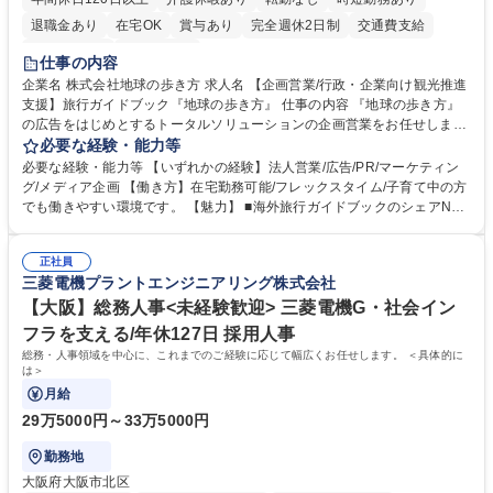
退職金あり
在宅OK
賞与あり
完全週休2日制
交通費支給
駅近5分以内
土日祝休み
仕事の内容
企業名 株式会社地球の歩き方 求人名 【企画営業/行政・企業向け観光推進
支援】旅行ガイドブック『地球の歩き方』 仕事の内容 『地球の歩き方』
の広告をはじめとするトータルソリューションの企画営業をお任せしま
す。クライアントは、観光（海外旅行、国内旅行、インバウンド）で地域
必要な経験・能力等
や事業を推進したい国内外の行政や企業です。 【業務詳細】■『地球の歩
必要な経験・能力等 【いずれかの経験】法人営業/広告/PR/マーケティン
き方』は海外旅行ガイドブックのNo.1ブランドであり、国内旅行において
グ/メディア企画 【働き方】在宅勤務可能/フレックスタイム/子育て中の方
も牽引しております。観光推進支援においても、業界を牽引する意欲的な
でも働きやすい環境です。 【魅力】 ■海外旅行ガイドブックのシェアNo.1
取り組みが期待されています■インバウンドは、日本の地域の未来を担う
メディアとして、個人旅行文化の拡大と定着を担ってきたブランドに携わ
国策事業です。「GOOD LUCK TRIP」は、海外旅行ガイドブックと同様
ることが可能です。 ■国内旅行ガイドブックは立ち上げ間もない新規事業
に、インバウンドのトップブランドに成長しております■旅が業務であ
正社員
であり、「地球の歩き方」としてどう取り組むか、共に形を作るコアメン
三菱電機プラントエンジニアリング株式会社
り、日常です。旅好きにはこれ以上ない環境です 募集職種 【企画営業/行
バーとして活躍いただきます。 学歴・資格 学歴：大学院 大学 語学力： 資
政・企業向け観光推進支援】旅行ガイドブック『地球の歩き方』
格：
【大阪】総務人事<未経験歓迎> 三菱電機G・社会イン
フラを支える/年休127日 採用人事
総務・人事領域を中心に、これまでのご経験に応じて幅広くお任せします。 ＜具体的に
は＞
月給
29万5000円～33万5000円
勤務地
大阪府大阪市北区