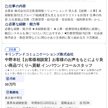
住宅手当あり
時短勤務あり
退職金あり
在宅OK
賞与あり
仕事の内容
育休あり
完全週休2日制
交通費支給
土日祝休み
寮・社宅あり
企業名 株式会社日立医薬情報ソリューションズ 求人名 【総務・人事】未
経験歓迎/日立グループ/組織運営を支えるゼネラリストを目指す 仕事の内
容 入社直後は労務（労務管理・給与計算・安全衛生・福利厚生等）からお
任せいたします。将来は総務・採用・教育業務へ守備範囲を広げ、組織運
必要な経験・能力等
営を支えるゼネラリストをめざせます。 ・初期業務：労働時間管理、給与
必要な経験・能力等 ★未経験歓迎！ ★人事・総務領域を横断的に経験し
計算、社会保険対応、福利厚生管理、安全衛生、健康経営推進等をお任せ
幅広いスキルを身につけたい方におすすめ！ ■労務管理(給与計算・社会保
します。ご経験に応じて、休職者管理など、幅広く経験を積んでいただき
険手続き・勤怠管理など)に関心があり主体的に取り組める方 ※労務経験
ます。 ・将来的な広がり：総務・採用・教育・税務対応・経営企画等。
者は早期にご活躍いただけます。 ■チームで仕事を推進できる方■将来は
★メンバーがマンツーマンで丁寧に教えるため、ご経験が浅くても安心！
マネジメント職として活躍したい 【尚可】■人事、労務、採用、教育業務
幅広く経験を積みたい意欲がある方に最適な環境です。 募集職種 【総
正社員
のご経験 ■労務管理（給与計算・社会保険手続き・勤怠管理など）の経験
キリンアンドコミュニケーションズ株式会社
務・人事】未経験歓迎/日立グループ/組織運営を支えるゼネラリストを目
■衛生管理者の資格をお持ちの方 学歴・資格 学歴：大学院 大学 高専 短大
指す
専修学校 高校 語学力： 資格：
中野本社【お客様相談室】お客様のお声をもとにより良
い商品づくりへ貢献 インバウンドコールスタッフ
≪★コミュニケーションを通してキリンのファンを増やしませんか？★≫ お客様のお声
をより良い商品づくりに活かしていく上で、窓口となるお客様相談室でのお仕事です。
月給
30万円
勤務地
東京都中野区
業界未経験歓迎
年間休日120日以上
退職金あり
在宅OK