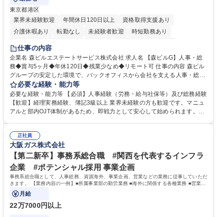
東京都港区
業界未経験歓迎
年間休日120日以上
資格取得支援あり
介護休暇あり
転勤なし
未経験者歓迎
時短勤務あり
経験者歓迎
退職金あり
在宅OK
賞与あり
育休あり
仕事の内容
完全週休2日制
交通費支給
長期歓迎
駅近5分以内
土日祝休み
企業名 森ビルエステートサービス株式会社 求人名 【森ビルG】人事・総
務◆賞与5ヶ月◆年休120日◆残業少なめ◆リモート可 仕事の内容 森ビル
グループの安定した環境で、バックオフィスから会社を支える人事・総務
をお任せします。 労務と総務の業務をバランスよく担当し、ゆくゆくは制
必要な経験・能力等
度改定などのコア業務にも挑戦できる、やりがいある環境です。 ■勤怠管
必要な経験・能力等 【必須】人事経験（労務・給与社保等）及び総務経験
理、給与計算、社会保険手続き、年末調整等の労務管理全般 ■入退社手続
【歓迎】経理実務経験、簿記3級以上 業界未経験の方も歓迎です。マニュ
き、社内規定の改定や人事制度改定などのコア業務 ■社内イベントの企画
アルと部内OJT体制があるため、即戦力として安心して始められます。
運営やその他総務業務全般 ※労務と総務を1：1の割合でお任せ。 入社後
【魅力・やりがい】森ビルGの安定基盤で労務から総務まで幅広く携われ
は部内のOJTを中心に、あなたの経験に合わせて不足している部分はいつ
ます。定型業務に留まらず、社内規定や人事制度の改定など会社のコア業
でも質問・相談できる環境が整っているため、安心して成長できます。 募
正社員
務に挑戦できるため、自身の成長と組織への貢献度をダイレクトに実感で
大阪ガス株式会社
集職種 【森ビルG】人事・総務◆賞与5ヶ月◆年休120日◆残業少なめ◆
きます。 残業少なめ、週1日リモート可など、ワークライフバランスを保
リモート可
ち長期活躍できる環境です。 「これまでの幅広い経験を活かし、長期的な
【第二新卒】事務系総合職 #関西を代表するインフラ
キャリアを築きたい」という前向きな意欲と挑戦を全力で応援します。 学
企業 #ポテンシャル採用 事業企画
歴・資格 学歴：大学院 大学 高専 短大 専修学校 高校 語学力： 資格：日商
事務系総合職として、人事総務、資源海外、事業企画、営業などの業務に従事していただ
簿記検定1級 日商簿記検定2級 日商簿記検定3級
きます。 【業務内容の一例】■所属事業部の勤労業務 ■海外に関係する各種業務 ■営業部
門の企画スタッフ、ルート営業
月給
22万7000円以上