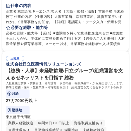
土日祝休み
仕事の内容
企業名 株式会社キーエンス 求人名 【大阪・京都・滋賀】営業事務 ※未経
験可 仕事の内容 【仕事内容】大阪営業所、京都営業所、滋賀営業所いず
れかにて営業事務をお任せ。 【詳細】電話応対・データ入力・伝票や見積
の作成・カタログ送付・来客対応・営業所内で発生する事務業務や業務改
必要な経験・能力等
善をお任せ。 【教育制度】ご入社後、育成担当とペアになりながらOJTに
必要な経験・能力等 【必須】■協調性を持って業務推進出来る方 ■改善案
て業務を覚えていただくことが可能です。業務システムがきちんと構築さ
を出しながら、主体的に業務を進めて行ける方 【過去のご入社事例】人材
れているため、スムーズに仕事に慣れることができる環境です。また、
派遣業界や保育業界等、メーカー以外、営業事務未経験者の入社実績有
「チームで成果を出す文化」があり、良いやり方を積極的に共有しながら
【当社の事務職について】単なる事務ではなく主体性を発揮したサポート
常に改善を目指す風土のため、安心して業務に取り組んでいただけます。
により、キーエンスの付加価値向上に貢献します。ベースの定型業務に加
募集職種 【大阪・京都・滋賀】営業事務 ※未経験可
正社員
えて、お客様や社員の状況に合わせ、能動的なサポート、改善の動きも期
株式会社日立医薬情報ソリューションズ
待され。組織を支えるスペシャリストとして、チームに貢献し、結果的に
社員から頼られる存在になることができます。平均19:30の退勤以降の業
【総務・人事】未経験歓迎/日立グループ/組織運営を支
務の持ち帰りも禁止されており、メリハリのある働き方となります。 学
えるゼネラリストを目指す 総務
歴・資格 学歴：大学院 大学 高専 短大 語学力： 資格：
入社直後は労務（労務管理・給与計算・安全衛生・福利厚生等）からお任せいたします。
将来は総務・採用・教育業務へ守備範囲を広げ、組織運営を支えるゼネラリストをめざせ
ます。
月給
27万7000円以上
勤務地
東京都千代田区
業界未経験歓迎
年間休日120日以上
資格取得支援あり
介護休暇あり
月平均残業時間20時間以内
未経験者歓迎