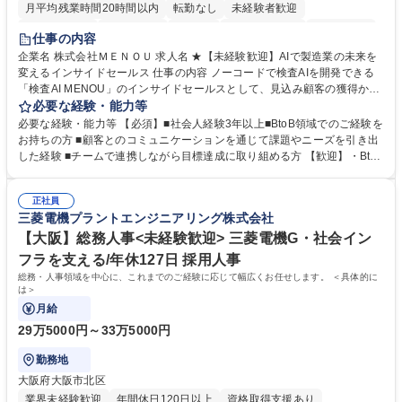
月平均残業時間20時間以内
転勤なし
未経験者歓迎
時短勤務あり
経験者歓迎
在宅OK
完全週休2日制
交通費支給
仕事の内容
駅近5分以内
土日祝休み
服装自由
企業名 株式会社ＭＥＮＯＵ 求人名 ★【未経験歓迎】AIで製造業の未来を
変えるインサイドセールス 仕事の内容 ノーコードで検査AIを開発できる
「検査AI MENOU」のインサイドセールスとして、見込み顧客の獲得から
商談機会の創出までを担っていただきます。マーケティングとフィールド
必要な経験・能力等
セールスをつなぐ役割として、 適切なタイミングで顧客とコミュニケーシ
必要な経験・能力等 【必須】■社会人経験3年以上■BtoB領域でのご経験を
ョンを取りながら、受注につながる商談機会の最大化を目指します。 【具
お持ちの方 ■顧客とのコミュニケーションを通じて課題やニーズを引き出
体的な仕事内容】 リードへの電話・メールによるアプローチ/リードナー
した経験 ■チームで連携しながら目標達成に取り組める方 【歓迎】・BtoB
チャリングおよび商談創出/CRMを活用した顧客情報の管理・分析/マーケ
SaaS企業での営業またはインサイドセールス経験 ・製造業向けの営業経
ティング施策と連携したフォローアップ/商談化率向上に向けた改善提案・
験 ・オフライン・オンラインセミナー登壇経験 ・マーケティング施策の
実行/フィールドセールスへの案件連携 募集職種 ★【未経験歓迎】AIで製
正社員
企画・実行経験 ・CRM・リードナーチャリングに関する知見 ・データを
三菱電機プラントエンジニアリング株式会社
造業の未来を変えるインサイドセールス
もとに営業プロセスを改善した経験 学歴・資格 学歴：大学院 大学 高専 短
大 専修学校 高校 語学力： 資格：
【大阪】総務人事<未経験歓迎> 三菱電機G・社会イン
フラを支える/年休127日 採用人事
総務・人事領域を中心に、これまでのご経験に応じて幅広くお任せします。 ＜具体的に
は＞
月給
29万5000円～33万5000円
勤務地
大阪府大阪市北区
業界未経験歓迎
年間休日120日以上
資格取得支援あり