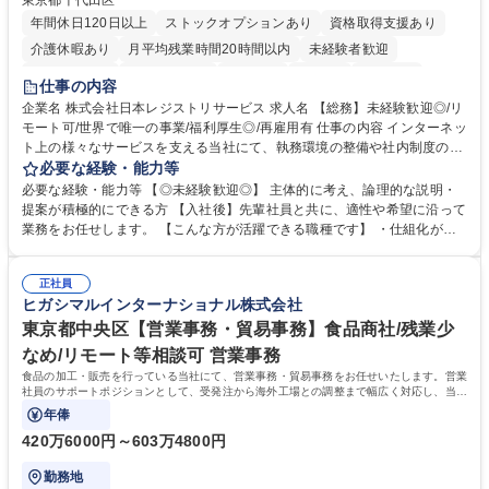
東京都千代田区
年間休日120日以上
ストックオプションあり
資格取得支援あり
介護休暇あり
月平均残業時間20時間以内
未経験者歓迎
住宅手当あり
時短勤務あり
研修あり
在宅OK
賞与あり
仕事の内容
完全週休2日制
交通費支給
駅近5分以内
土日祝休み
服装自由
企業名 株式会社日本レジストリサービス 求人名 【総務】未経験歓迎◎/リ
モート可/世界で唯一の事業/福利厚生◎/再雇用有 仕事の内容 インターネッ
ト上の様々なサービスを支える当社にて、執務環境の整備や社内制度の検
討、イベント運営などの幅広い業務を担当し、間接的に会社の生産性向上
必要な経験・能力等
や成長に貢献している部署です。 会社の全メンバーが安心して長く成果を
必要な経験・能力等 【◎未経験歓迎◎】 主体的に考え、論理的な説明・
発揮できる環境を整えるために、毎日のメンテナンスや維持管理に加え、
提案が積極的にできる方 【入社後】先輩社員と共に、適性や希望に沿って
新たな施策検討を積極的に行っていただき、会社全体を巻き込み課題解決
業務をお任せします。 【こんな方が活躍できる職種です】 ・仕組化が好
を推進。 ・オフィス運営：執務環境の整備・物品管理・社内規定整備/改
き/得意・協働の姿勢を持っている・優先順位付け、マルチタスクが得意・
善・イベント企画/運営・非常時の対応 など、本人の希望や適性によって
様々な立場で物事を考えられる・定型業務だけでなく突発的な出来事にも
幅広い業務の体得が可能で、多様なキャリアパスを描くことも可能です。
正社員
対処できる・新しいことに興味関心がある 【魅力】■自己啓発支援：資格
ヒガシマルインターナショナル株式会社
募集職種 【総務】未経験歓迎◎/リモート可/世界で唯一の事業/福利厚生◎/
取得や通信教育など費用の80%（年間25万円まで）を補助 ■住宅手当：家
再雇用有
賃の50%（月額7万円まで）を補助 学歴・資格 学歴：大学院 大学 語学
東京都中央区【営業事務・貿易事務】食品商社/残業少
力： 資格：
なめ/リモート等相談可 営業事務
食品の加工・販売を行っている当社にて、営業事務・貿易事務をお任せいたします。営業
社員のサポートポジションとして、受発注から海外工場との調整まで幅広く対応し、当社
事業の根幹を支えていただきます。
年俸
420万6000円～603万4800円
勤務地