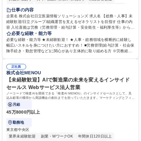
住宅手当あり
時短勤務あり
退職金あり
在宅OK
賞与あり
仕事の内容
育休あり
完全週休2日制
交通費支給
土日祝休み
寮・社宅あり
企業名 株式会社日立医薬情報ソリューションズ 求人名 【総務・人事】未
経験歓迎/日立グループ/組織運営を支えるゼネラリストを目指す 仕事の内
容 入社直後は労務（労務管理・給与計算・安全衛生・福利厚生等）からお
任せいたします。将来は総務・採用・教育業務へ守備範囲を広げ、組織運
必要な経験・能力等
営を支えるゼネラリストをめざせます。 ・初期業務：労働時間管理、給与
必要な経験・能力等 ★未経験歓迎！ ★人事・総務領域を横断的に経験し
計算、社会保険対応、福利厚生管理、安全衛生、健康経営推進等をお任せ
幅広いスキルを身につけたい方におすすめ！ ■労務管理(給与計算・社会保
します。ご経験に応じて、休職者管理など、幅広く経験を積んでいただき
険手続き・勤怠管理など)に関心があり主体的に取り組める方 ※労務経験
ます。 ・将来的な広がり：総務・採用・教育・税務対応・経営企画等。
者は早期にご活躍いただけます。 ■チームで仕事を推進できる方■将来は
★メンバーがマンツーマンで丁寧に教えるため、ご経験が浅くても安心！
マネジメント職として活躍したい 【尚可】■人事、労務、採用、教育業務
幅広く経験を積みたい意欲がある方に最適な環境です。 募集職種 【総
正社員
のご経験 ■労務管理（給与計算・社会保険手続き・勤怠管理など）の経験
株式会社MENOU
務・人事】未経験歓迎/日立グループ/組織運営を支えるゼネラリストを目
■衛生管理者の資格をお持ちの方 学歴・資格 学歴：大学院 大学 高専 短大
指す
専修学校 高校 語学力： 資格：
【未経験歓迎】AIで製造業の未来を変えるインサイド
セールス Webサービス法人営業
ノーコードで検査AIを開発できる「検査AI MENOU」のインサイドセールスとして、見
込み顧客の獲得から商談機会の創出までを担っていただきます。マーケティングとフィー
ルドセールスをつなぐ役割として、
月給
45万8000円以上
勤務地
東京都中央区
業界未経験歓迎
副業・WワークOK
年間休日120日以上