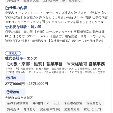
賞与あり
交通費支給
土日祝休み
寮・社宅あり
仕事の内容
企業名 キリンアンドコミュニケーションズ株式会社 求人名 中野本社【お
客様相談室】お客様のお声をもとにより良い商品づくりへ貢献 仕事の内容
≪★コミュニケーションを通してキリンのファンを増やしませんか？★≫
お客様のお声をより良い商品づくりに活かしていく上で、窓口となるお客
必要な経験・能力等
様相談室でのお仕事です。 日々お客様からいただくキリングループへのご
必要な経験・能力等 【必須】コールセンターやお客様相談室の業務経験、
意見を、企業活動に活かしています。お客様からの声に迅速かつ誠意をも
PCが使える方（Word・Excel）【働き方】在宅勤務・リモートワーク相
って対応、情報提供するとともにグループ内活動に反映しています。 【具
談可/月平均残業7～8時間程度 【入社後の研修】着任から1か月は電話対応
体的には】電話応対、メール、お手紙対応、ご指摘品調査報告書作成、有
のOJTを中心に実施し、電話対応に慣れた段階でメール・手紙のOJTを実
人チャットボット対応など。 【1日の対応件数】■電話：月間一人当たり
施する予定です。独り立ち以降もしっかりフォローする体制を整えていま
平均100件前後■メール・手紙：同上40件前後 募集職種 中野本社【お客様
正社員
すのでご安心ください。 【当社について】キリングループの広報機能を担
株式会社キーエンス
相談室】お客様のお声をもとにより良い商品づくりへ貢献
う会社として、お客様との出会いを大切にし、磨き上げたホスピタリティ
を込めてコミュニケーションをとりながら広報関連業務を行っておりま
【大阪・京都・滋賀】営業事務 ※未経験可 営業事務
す。 学歴・資格 学歴：大学院 大学 高専 短大 専修学校 高校 語学力： 資
【仕事内容】大阪営業所、京都営業所、滋賀営業所いずれかにて営業事務をお任せ。
格：
【詳細】電話応対・データ入力・伝票や見積の作成・カタログ送付・来客対応・営業所内
で発生する事務業務や業務改善をお任せ。
月給
27万9000円～28万1000円
勤務地
大阪府大阪市淀川区
業界未経験歓迎
年間休日120日以上
未経験者歓迎
退職金あり
賞与あり
育休あり
完全週休2日制
交通費支給
駅近5分以内