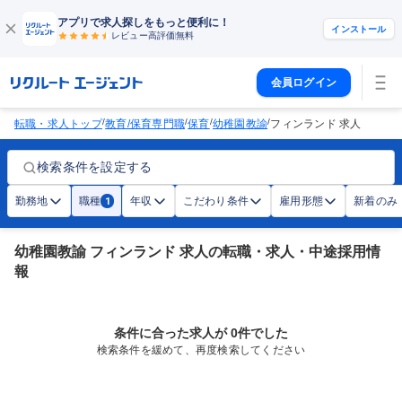
アプリで求人探しをもっと便利に！
インストール
レビュー高評価
無料
会員ログイン
/
/
/
/
転職・求人トップ
教育/保育専門職
保育
幼稚園教諭
フィンランド 求人
検索条件を設定する
勤務地
職種
年収
こだわり条件
雇用形態
新着のみ
1
幼稚園教諭 フィンランド 求人の転職・求人・中途採用情
報
条件に合った求人が 0件でした
検索条件を緩めて、再度検索してください