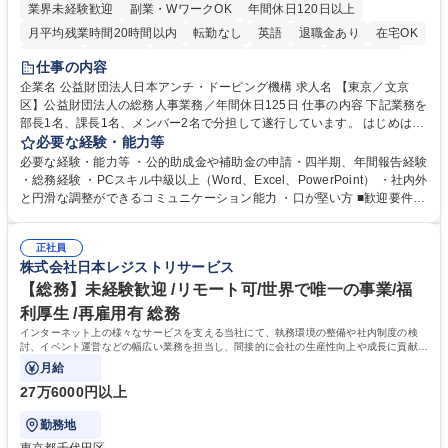
業界未経験歓迎
副業・WワークOK
年間休日120日以上
月平均残業時間20時間以内
転勤なし
英語
退職金あり
在宅OK
賞与あり
育休あり
完全週休2日制
交通費支給
土日祝休み
仕事の内容
食事補助あり
企業名 公益財団法人日本アンチ・ドーピング機構 求人名 【東京／文京
区】公益財団法人の総務人事業務／年間休日125日 仕事の内容 下記業務を
部長1名、課長1名、メンバー2名で分担して遂行しています。 はじめは担
当者として業務を覚えていただき、ゆくゆくはリーダーやマネージャーポ
必要な経験・能力等
ジションとして活躍いただくことを期待しています。 【総務・人事グルー
必要な経験・能力等 ・公的助成金や補助金の申請・四半期、年間報告経験
プの業務内容】 ・人事制度関連 ・採用活動 ・教育研修の企画、実行 ・勤
・総務経験 ・PCスキル中級以上（Word、Excel、PowerPoint） ・社内外
怠管理 ・官公庁への各種提出 ・法定の会議運営（評議員会、理事会） ・
と円滑な調整ができるコミュニケーション能力 ・口が堅い方 ■歓迎要件
コンプライアンス ・内部規程やルールの管理、整備、文書管理 ・契約関
・採用業務経験 ・英語に抵抗がない方 ・営業経験 学歴・資格 学歴：大学
連 ・衛生管理 ・防災関連・公的助成金の管理・オフィス、ファシリティ
院 大学 高専 短大 専修学校 高校 語学力： 資格：
管理 ・福利厚生関連 ・職員からの問合せ、相談対応 ・その他日常の総務
正社員
株式会社日本レジストリサービス
業務全般 募集職種 【東京／文京区】公益財団法人の総務人事業務／年間
休日125日
【総務】未経験歓迎 /リモート可/世界で唯一の事業/福
利厚生 /再雇用有 総務
インターネット上の様々なサービスを支える当社にて、執務環境の整備や社内制度の検
討、イベント運営などの幅広い業務を担当し、間接的に会社の生産性向上や成長に貢献し
ている部署です。
月給
27万6000円以上
勤務地