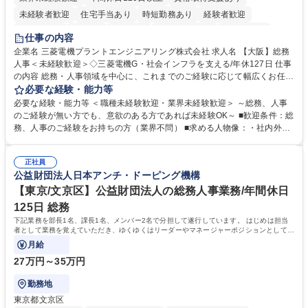
未経験者歓迎
住宅手当あり
時短勤務あり
経験者歓迎
退職金あり
在宅OK
賞与あり
完全週休2日制
交通費支給
仕事の内容
駅近5分以内
土日祝休み
服装自由
寮・社宅あり
食事補助あり
企業名 三菱電機プラントエンジニアリング株式会社 求人名 【大阪】総務
人事＜未経験歓迎＞◇三菱電機G・社会インフラを支える/年休127日 仕事
の内容 総務・人事領域を中心に、これまでのご経験に応じて幅広くお任せ
します。 ＜具体的には＞ ・総務/人事労務（給与・社保・勤怠管理など）
必要な経験・能力等
・採用・教育研修 ・福利厚生運用 など ※基本的には事務所勤務ですが、
必要な経験・能力等 ＜職種未経験歓迎・業界未経験歓迎＞ ～総務、人事
採用や教育等の業務内容により、関西圏以外への日帰り・宿泊を伴う国内
のご経験が無い方でも、意欲のある方であれば未経験OK～ ■歓迎条件：総
出張もございます。 ※担当業務を持ちつつ、お互いに助け合いながら、総
務、人事のご経験をお持ちの方（業界不問） ■求める人物像：・社内外の
務部という組織として協力しながら進める体制です。 募集職種 【大阪】
関係各部門との調整を率先して行い、業務を円滑に遂行できる協調性やコ
総務人事＜未経験歓迎＞◇三菱電機G・社会インフラを支える/年休127日
ミュニケーション能力を持っている方 ・人事総務領域に興味がありゼネラ
正社員
リスト志向をお持ちの方 学歴・資格 学歴：大学院 大学 語学力： 資格：
公益財団法人日本アンチ・ドーピング機構
【東京/文京区】公益財団法人の総務人事業務/年間休日
125日 総務
下記業務を部長1名、課長1名、メンバー2名で分担して遂行しています。 はじめは担当
者として業務を覚えていただき、ゆくゆくはリーダーやマネージャーポジションとして活
躍いただくことを期待しています。
月給
27万円～35万円
勤務地
東京都文京区