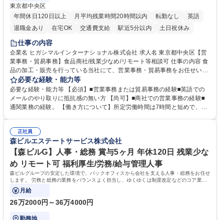
東京都中央区
年間休日120日以上
月平均残業時間20時間以内
転勤なし
英語
退職金あり
在宅OK
交通費支給
駅近5分以内
土日祝休み
仕事の内容
企業名 ヒガシマルインターナショナル株式会社 求人名 東京都中央区【営
業事務・貿易事務】食品商社/残業少なめ/リモート等相談可 仕事の内容 食
品の加工・販売を行っている当社にて、営業事務・貿易事務をお任せいた
します。営業社員のサポートポジションとして、受発注から海外工場との
必要な経験・能力等
調整まで幅広く対応し、当社事業の根幹を支えていただきます。 ■受発注
必要な経験・能力等 【必須】■営業事務または貿易事務の経験■英語での
業務、請求書発行 ■海外工場とのスケジュール調整 ■在庫管理 ■輸入書類
メールのやり取りに抵抗感の無い方 【尚可】■商社での営業事務の経験■
の確認・作成 ■配送手配 ■通関業者を通して行う輸出入業全般 ■倉庫との
通関業務の経験。 【働き方について】所定労働時間は7時間と短めで、残
倉入れ調整等 ※ゼネラリストとしてのキャリアアップを目指すことが可能
業も月平均20時間以下です。時差出勤制度や週1日のリモート勤務も相談
です。単に商品を販売するだけでなく原料の仕入れから販売までをトータ
可能で、ワークライフバランスを保ち長期就業しやすい環境です。 【当社
ルプロデュースしているため、商品に関わる全ての業務をサポート頂きま
正社員
の強み】1991年の設立以来、外食産業を中心としたお客様の多様なニー
森ビルエステートサービス株式会社
す。 募集職種 東京都中央区【営業事務・貿易事務】食品商社/残業少なめ/
ズに沿った冷凍水産物等の生産・輸入・販売を一貫して手掛けています。
リモート等相談可
自社工場と海外拠点の強固な連携によるワンストップサービスが最大の強
【森ビルG】人事・総務 賞与5ヶ月 年休120日 残業少な
みです。 学歴・資格 学歴：大学院 大学 語学力：英語 資格：
め リモート可 福利厚生/労務/給与管理人事
森ビルグループの安定した環境で、バックオフィスから会社を支える人事・総務をお任せ
します。 労務と総務の業務をバランスよく担当し、ゆくゆくは制度改定などのコア業務
にも挑戦できる、やりがいある環境です。
月給
26万2000円～36万4000円
勤務地