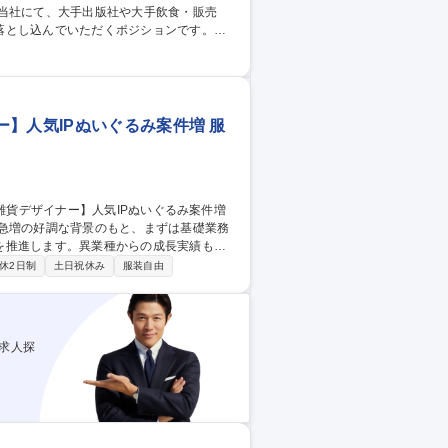
当社にて、大手出版社や大手飲食・販売
落とし込んでいただくポジションです。
世界観やキャラクター性を活かしつつ、より
当いただきます。 【詳細】■デザイン制
】人気IPぬいぐるみ案件増 服
件急増の好調な背景のもと、まずは基礎業務
を推進します。異業種からの成長実績もあ
休2日制
土日祝休み
服装自由
味や縫製品質の確認、出荷準備や納品対応
デザイン企画・提案 ■版権元とのデザイン
量産指示 募集職種 未経験が
増
求人探