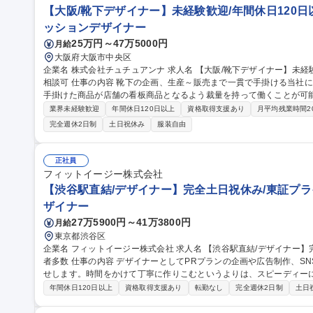
【大阪/靴下デザイナー】未経験歓迎/年間休日120日
ッションデザイナー
25万円～47万5000円
月給
大阪府大阪市中央区
企業名 株式会社チュチュアンナ 求人名 【大阪/靴下デザイナー】未経験歓迎/年間休日120日以上/在宅&時短勤務
相談可 仕事の内容 靴下の企画、生産～販売まで一貫で手掛ける当社にて、靴下のデザインをお任せします。自ら
手掛けた商品が店舗の看板商品となるよう裁量を持って働くことが可能です。
ゲット】ヤング・キャリアがメインターゲットです。今後は、より品
業界未経験歓迎
年間休日120日以上
資格取得支援あり
月平均残業時間2
スに向けた商品開発など、靴下事業の拡大に力を入れていきます。 ■
完全週休2日制
土日祝休み
服装自由
売まで手掛けており、店舗数･売上ともに成長を継続。直近ではECや
境の変化に対応する強い組織づくりを目指しています。 募集職種 【大阪/靴下デザイナー】未経験歓迎/年間休日1
20日以上/在宅&時短勤務相談可
正社員
フィットイージー株式会社
【渋谷駅直結/デザイナー】完全土日祝休み/東証プライ
ザイナー
27万5900円～41万3800円
月給
東京都渋谷区
企業名 フィットイージー株式会社 求人名 【渋谷駅直結/デザイナー】完全土日祝休み/東証プライム上場/中途入社
者多数 仕事の内容 デザイナーとしてPRプランの企画や広告制作、SNS運用など、スキルや経験にあわせてお任
せします。時間をかけて丁寧に作りこむというよりは、スピーディー
お仕事です。 ■PRプランの企画・実行 ■デザイン企画・制作・ディレクション ■SNS運用 など 広告部門は、男女
年間休日120日以上
資格取得支援あり
転勤なし
完全週休2日制
土日
4名で活動しています。気さくなメンバーたちで、相談しやすい環境
上げていく雰囲気の部署です。 募集職種 【渋谷駅直結/デザイナー】完全土日祝休み/東証プライム上場/中途入社