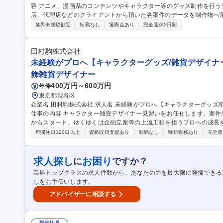
容 アニメ、漫画系のコンテンツやキャラクター等のグッズ制作を行う
店、代理店などのクライアントから頂いた各案件のデータを制作物へ
【製品】アクリルキーホルダーやアクリルスタンド、雑貨等 作品の
業界未経験歓迎
転勤なし
退職金あり
完全週休2日制
魅力的な製品を世に送り出していただくために大切なデザイン工程を担
作、修正■進捗管理■営業担当との調整 募集職種 【デザイナー】アニメ・漫画のキャラクターグッズ/老舗×ベンチ
ャー
田村駒株式会社
未経験がプロへ【キャラクターグッズ/雑貨デザイナー
飾雑貨デザイナー
400万円～600万円
年俸
東京都渋谷区
企業名 田村駒株式会社 求人名 未経験がプロへ【キャラクターグッズ/雑貨デザイナー】人気IPぬいぐるみ案件増
仕事の内容 キャラクター雑貨デザイナー見習いをお任せします。案
からスタート。ゆくゆくは企画立案等の上流工程を担うプロへの成長
ります。 【まずお任せしたい業務】■商談・依頼受領：版権元との打合せ、商品コンセプトや仕様確認 ■サンプル
年間休日120日以上
資格取得支援あり
転勤なし
時短勤務あり
完全週
製作・確認：工場でのサンプル作成、実物チェック ■検品・納品：色
【ゆくゆくお任せしたい業務】■ぬいぐるみやテーマパークグッズ等の
調整、修正対応、最終確定 ■サイズ、生地、色などをまとめたサンプル指示書作成 ■
求人探し
お困り
に
ですか？
プロへ【キャラクターグッズ/雑貨デザイナー】人気IPぬいぐるみ案件
業界トップクラスの求人件数から、あなたの力を最大限に発揮できる
しをお手伝いします。
アドバイザーに相談する
契約社員