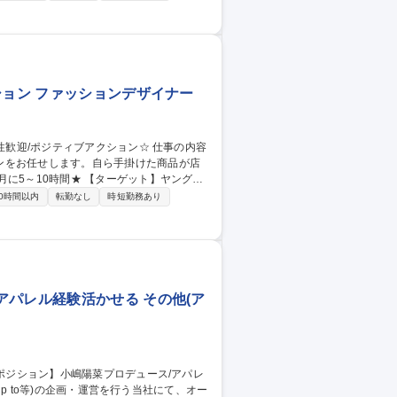
ます。 ■当社は、靴下/インナーウェアの
ではECやWEBマーケティング部門を強化
ション ファッションデザイナー
ンをお任せします。自ら手掛けた商品が店
【ターゲット】ヤング・
発の強化や、ヤングミセスに向けた商品開
0時間以内
転勤なし
時短勤務あり
ンナーウェアの製造から小売まで手掛けてお
ング部門を強化し、外部環境の変化に対応す
【東京/靴下デザイナー】☆女性歓迎/ポジティブアクション☆
アパレル経験活かせる その他(ア