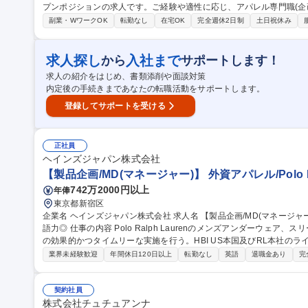
プンポジションの求人です。ご経験や適性に応じ、アパレル専門職(企画/M
診します。 『Her lip to』『Her lip to BEAUTY』等を展開し、D2Cモデルで急成長中の当社。今回はアパレル専
副業・WワークOK
転勤なし
在宅OK
完全週休2日制
土日祝休み
門職の経験者を対象としたオープンポジションです。企画、MD、生産
の強みや挑戦したい領域を面談で伺い、最適なキャリアをご提案しま
体験を第一に考える社風です。フラットな組織でチームと協働し、ブランド成長
求人探し
入社まで
から
サポートします！
京【オープンポジション】小嶋陽菜プロデュース/アパレル経験活かせ
求人の紹介をはじめ、書類添削や面談対策
内定後の手続きまであなたの転職活動をサポートします。
登録してサポートを受ける
正社員
ヘインズジャパン株式会社
【製品企画/MD(マネージャー)】 外資アパレル/Polo Ra
742万2000円以上
年俸
東京都新宿区
企業名 ヘインズジャパン株式会社 求人名 【製品企画/MD(マネージャー)】★外資アパレル/Polo Ralph Lauren/英
語力◎ 仕事の内容 Polo Ralph Laurenのメンズアンダーウェア、スリープウェアな企画・開発を担当し、MD戦略
の効果的かつタイムリーな実施を行う。HBI US本国及びRL本社の
も実施します。 【具体業務】■カテゴリービジネスの戦略立案および業績責任(KPI達成に向けたマーチャンダイジ
業界未経験歓迎
年間休日120日以上
転勤なし
英語
退職金あり
完
ング戦略の立案・実行)■商品企画・開発のエンドツーエンド推進(企
をリード)■グローバルステークホルダーとの連携・承認業務(HBI US本社、
接な連携)■クロスファンクショナル連携による実行推進■ブランド価値向上および市
契約社員
画/MD(マネージャー)】★外資アパレル/Polo Ralph Lauren/英語力◎
株式会社チュチュアンナ