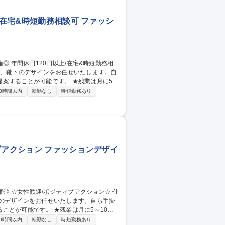
/在宅&時短勤務相談可 ファッシ
案することが可能です。 ★残業は月に5～
0時間以内
転勤なし
時短勤務あり
いきます。 ■当社は、靴下/インナーウェ
直近ではECやWEBマーケティング部門を
量権
ブアクション ファッションデザイ
下のデザインをお任せいたします。自ら手掛
ことが可能です。 ★残業は月に5～10時
0時間以内
転勤なし
時短勤務あり