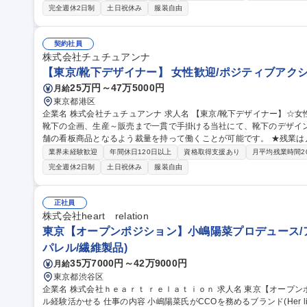
ヤングミセスに向けた商品開発など、靴下事業の拡大に力を入れていき
完全週休2日制
土日祝休み
服装自由
製造から小売まで手掛けており、店舗数･売上ともに成長を継続。直近
し、外部環境の変化に対応する強い組織づくりを目指しています。 募集職種 【東京/靴下デザイナー】裁量権◎
☆女性歓迎/ポジティブアクション☆
契約社員
株式会社チュチュアンナ
【東京/靴下デザイナー】 女性歓迎/ポジティブアク
25万円～47万5000円
月給
東京都港区
企業名 株式会社チュチュアンナ 求人名 【東京/靴下デザイナー】☆女性歓迎/ポジティブアクション☆ 仕事の内容
靴下の企画、生産～販売まで一貫で手掛ける当社にて、靴下のデザイ
舗の看板商品となるよう裁量を持って働くことが可能です。 ★残業は月に5～10時間★ 
キャリアがメインターゲットです。今後は、より品質を高めた商品開
業界未経験歓迎
年間休日120日以上
資格取得支援あり
月平均残業時間2
発など、靴下事業の拡大に力を入れていきます。 ■当社は、靴下/イ
完全週休2日制
土日祝休み
服装自由
り、店舗数･売上ともに成長を継続。直近ではECやWEBマーケティ
る強い組織づくりを目指しています。 募集職種 
正社員
株式会社heart relation
東京【オープンポジション】小嶋陽菜プロデュース/
パレル/繊維製品)
35万7000円～42万9000円
月給
東京都渋谷区
企業名 株式会社ｈｅａｒｔ ｒｅｌａｔｉｏｎ 求人名 東京【オープンポジション】小嶋陽菜プロデュース/アパレ
ル経験活かせる 仕事の内容 小嶋陽菜氏がCCOを務めるブランド(Her lip to等)の企画・運営を行う当社にて、オー