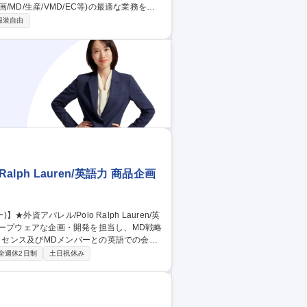
D/生産/VMD/EC等)の最適な業務を打
服装自由
管理、VMD、EC運営、販売など、あなた
す。クリエイティブに一切妥協せず、顧客
に貢献しませんか。 募集職種 東
る
lph Lauren/英語力 商品企画
ライセンス及びMDメンバーとの英語での会話
全週休2日制
土日祝休み
画立案から上市まで、商品開発プロセス全体
Ralph Lauren本社、およびRLJとの密
場最適化 募集職種 【製品企