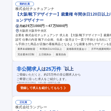
者多数
契約社員
株式会社チュチュアンナ
【大阪/靴下デザイナー】裁量権 年間休日120日以上
ョンデザイナー
29万1000円～47万5000円
月給
大阪府大阪市中央区
企業名 株式会社チュチュアンナ 求人名 【大阪/靴下デザイナー】裁量権◎ 年間休日120日以上/在宅&時短勤務相
談可 仕事の内容 靴下の企画、生産～販売まで一貫で手掛ける当社にて、靴下のデザインをお任せいたします。自
ら手掛けた商品が店舗の看板商品となるような裁量を持ちデザインを提
10時間★ 【ターゲット】ヤング・キャリアがメインターゲットです。今後は、より品質を高めた商品開発の強化
業界未経験歓迎
年間休日120日以上
資格取得支援あり
月平均残業時間2
や、ヤングミセスに向けた商品開発など、靴下事業の拡大に力を入れて
完全週休2日制
土日祝休み
服装自由
アの製造から小売まで手掛けており、店舗数･売上ともに成長を継続。
強化し、外部環境の変化に対応する強い組織づくりを目指しています。 募集職種 【大阪/靴下デザイナー】裁
◎ 年間休日120日以上/在宅&時短勤務相談可
※
非公開求人
25
万件
は
以上
ご登録いただくと、約
25
万件の非公開求人から
ご希望に沿った求人をご紹介します。
※
2026年3月31日時点 ※求人数＝採用予定人数
登録して求人を紹介してもらう
正社員
株式会社ラングレー