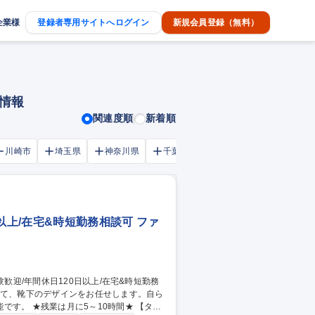
企業様
登録者専用サイトへログイン
新規会員登録（無料）
情報
関連度順
新着順
川崎市
埼玉県
神奈川県
千葉市
大阪府
千葉県
以上/在宅&時短勤務相談可 ファ
 ★残業は月に5～10時間★ 【ター