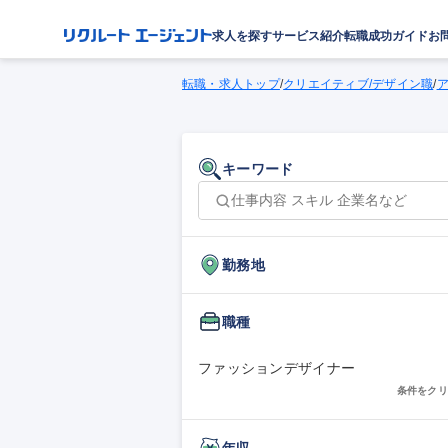
求人を探す
サービス紹介
転職成功ガイド
お
転職・求人トップ
/
クリエイティブ/デザイン職
/
ア
キーワード
勤務地
職種
ファッションデザイナー
条件をクリ
年収