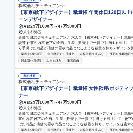
株式会社チュチュアンナ
【東京/靴下デザイナー】裁量権 年間休日120日以上
ョンデザイナー
29万1000円～47万5000円
月給
東京都港区
企業名 株式会社チュチュアンナ 求人名 【東京/靴下デザイナー】裁量権◎ 年間休日120日以上/在宅&時短勤務相
談可 仕事の内容 靴下の企画、生産～販売まで一貫で手掛ける当社にて、靴下のデザインをお任せいたします。自
ら手掛けた商品が店舗の看板商品となるような裁量を持ちデザインを提
10時間★ 【ターゲット】ヤング・キャリアがメインターゲットです。今後は、より品質を高めた商品開発の強化
業界未経験歓迎
年間休日120日以上
資格取得支援あり
月平均残業時間2
や、ヤングミセスに向けた商品開発など、靴下事業の拡大に力を入れて
完全週休2日制
土日祝休み
服装自由
アの製造から小売まで手掛けており、店舗数･売上ともに成長を継続。
強化し、外部環境の変化に対応する強い組織づくりを目指しています。 募集職種 【東京/靴下デザイナー】裁
◎ 年間休日120日以上/在宅&時短勤務相談可
契約社員
株式会社チュチュアンナ
【東京/靴下デザイナー】裁量権 女性歓迎/ポジティ
ナー
29万1000円～47万5000円
月給
東京都港区
企業名 株式会社チュチュアンナ 求人名 【東京/靴下デザイナー】裁量権◎ ☆女性歓迎/ポジティブアクション☆ 仕
事の内容 靴下の企画、生産～販売まで一貫で手掛ける当社にて、靴
けた商品が店舗の看板商品となるような裁量を持ちデザインを提案する
間★ 【ターゲット】ヤング・キャリアがメインターゲットです。今後は、より品質を高めた商品開発の強化や、
業界未経験歓迎
年間休日120日以上
資格取得支援あり
月平均残業時間2