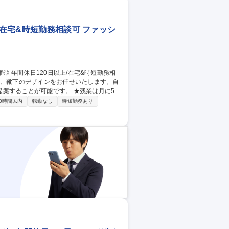
/在宅&時短勤務相談可 ファッシ
案することが可能です。 ★残業は月に5～
0時間以内
転勤なし
時短勤務あり
いきます。 ■当社は、靴下/インナーウェ
直近ではECやWEBマーケティング部門を
量権