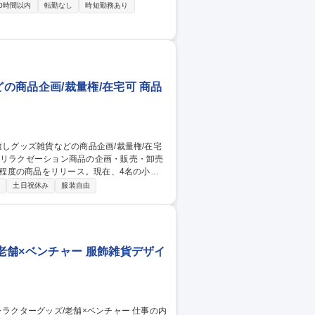
質を高めた商品開発の強化や、ヤングミセ
0時間以内
転勤なし
時短勤務あり
当社は、靴下/インナーウェアの製造から小
WEBマーケティング部門を強化し、外部環
商品企画/裁量権/在宅可 商品
当。そのため、実際に商品が好評だった時
制
土日祝休み
服装自由
略の策定■商品コンセプトの定義■外部デザ
内外の関係者へのコミュニケーション■メ
老舗×ベンチャー 服飾雑貨デザイ