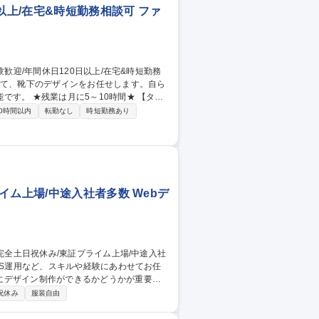
以上/在宅&時短勤務相談可 ファ
 ★残業は月に5～10時間★ 【ター
質を高めた商品開発の強化や、ヤングミセ
0時間以内
転勤なし
時短勤務あり
当社は、靴下/インナーウェアの製造から小
WEBマーケティング部門を強化し、外部環
ム上場/中途入社者多数 Webデ
にデザイン制作ができるかどうかが重要な
祝休み
服装自由
です。みんなで協力しながら、事業部を盛り