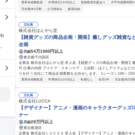
ゲット】ヤング・キャリアがメインターゲットです。今後は、より品
業界未経験歓迎
年間休日120日以上
資格取得支援あり
月平均残業時間2
スに向けた商品開発など、靴下事業の拡大に力を入れていきます。 ■
完全週休2日制
土日祝休み
服装自由
売まで手掛けており、店舗数･売上ともに成長を継続。直近ではECや
境の変化に対応する強い組織づくりを目指しています。 募集職種 【東京/靴下デザイナー】未経験歓迎/年間休日1
20日以上/在宅&時短勤務相談可
正社員
株式会社ほんやら堂
日制
【雑貨グッズの商品企画・開発】癒しグッズ雑貨などの
企画
し
54万1000円以上
月給
東京都千代田区
企業名 株式会社ほんやら堂 求人名 【雑貨グッズの商品企画・開発】癒しグッズ雑貨などの商品企画/裁量権/在宅
可 仕事の内容 アイケア・スキンケア・入浴剤・ほぐしアイテムなどのリラクゼーション商品の企画・販売・卸売
りを行う当社にて商品企画業務をお任せします。 1シーズン100～150程度の商品をリリース。現在、4名の小規
模組織のため、細かい分業はなく、商品企画に関する全ての工程を担
業界未経験歓迎
年間休日120日以上
転勤なし
在宅OK
完全週休2日
の喜びは人一倍です！【業務例】■市場調査に基づくマーケティング戦
イナーへの具体的なディレクション■製品プレゼンテーションを通じた
ーカーとの交渉■原価計算 募集職種 【雑貨グッズの商品企画・開発】癒しグッズ雑貨などの商品企画/裁量権/在宅
正社員
可
株式会社LUCCA
【デザイナー】アニメ・漫画のキャラクターグッズ/
ナー
28万円以上
月給
東京都港区
企業名 株式会社ＬＵＣＣＡ 求人名 【デザイナー】アニメ・漫画のキャラクターグッズ/老舗×ベンチャー 仕事の内