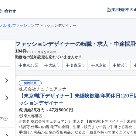
採用検討中の
問い合わせ
パレル/ファッション
/
ファッションデザイナー
ファッションデザイナーの転職・求人・中途採用
184
件
1
〜
100
件目を表示中
勤務地の追加設定を忘れていませんか？
東京23区
大阪市
名古屋市
東京都
横浜市
契約社員
株式会社チュチュアンナ
【東京/靴下デザイナー】未経験歓迎/年間休日120日
ッションデザイナー
25万円～47万5000円
月給
東京都港区
ア
企業名 株式会社チュチュアンナ 求人名 【東京/靴下デザイナー】未経験歓迎/年間休日120日以上/在宅&時短勤務
相談可 仕事の内容 靴下の企画、生産～販売まで一貫で手掛ける当社にて、靴下のデザインをお任せします。自ら
手掛けた商品が店舗の看板商品となるよう裁量を持って働くことが可能です。