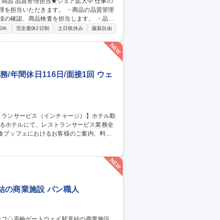
だきます。 ・商品の品質管理
様の確認、商品検査を担当します。 ・品質
OK
完全週休2日制
土日祝休み
服装自由
/年間休日116日/面接1回 ウェ
ト・コース）の接客対応 ■料理・飲み物の配
る宴会サービス対応、営業状況に応じた連携
ービス
結の商業施設 パン職人