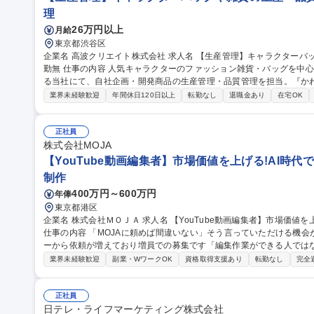
理
26万円以上
月給
東京都渋谷区
企業名 高波クリエイト株式会社 求人名 【生産管理】キャラクターバックや雑貨の生産・品質管理/年休125日/転
勤無 仕事の内容 人気キャラクターのファッション雑貨・バッグを中心に、多彩なアイテムの企画・製造を手掛け
る当社にて、自社企画・開発商品の生産管理・品質管理を担当。『か
ンです。 有名ブランドやキャラクターライセンスを活用した商品の企画・開発・販売を行っています。企画段階
業界未経験歓迎
年間休日120日以上
転勤なし
退職金あり
在宅OK
から納品まで、商品の製造に関わる全てのプロセスにおいて、生産管
産スケジュールの組立て、工場へ見積依頼・価格交渉、サンプルの品
やり取り、輸入関連の書類の管理、国内倉庫での品質チェック、工場開拓などがござ
正社員
理】キャラクターバックや雑貨の生産・品質管理/年休125日/転勤無
株式会社MOJA
【YouTube動画編集者】市場価値を上げる!AI時代
制作
400万円～600万円
年俸
東京都港区
企業名 株式会社ＭＯＪＡ 求人名 【YouTube動画編集者】市場価値を上げる！AI時代でも選ばれる動画編集者へ！
仕事の内容 「MOJAに頼めば間違いない」そう言っていただける機
ーから依頼が増えており増員での募集です「編集作業ができる人では
歓迎です 【主な業務】 ■YouTube動画の制作・編集全般（PremiereProでの動画素材の整理、カット割り ■Premi
業界未経験歓迎
副業・WワークOK
資格取得支援あり
転勤なし
完全
ereProでの編集（テロップ/BGM/SEなど） ■AfterEffectsで
割にもチャレンジできます◎ 募集職種 【YouTube動画編集者】市場価値を上げる！AI時代でも選ばれる動画編集
者へ！
正社員
日テレ・ライフマーケティング株式会社