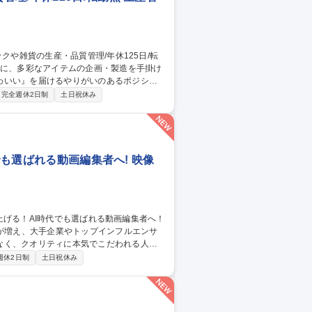
わいい』を届けるやりがいのあるポジショ
完全週休2日制
土日祝休み
理及び品質管理を担当。仕様書の作成、生
質確認や検査の手配、ライセンス元様との
います。 募集職種 【生産管
でも選ばれる動画編集者へ! 映像
会が増え、大手企業やトップインフルエンサ
なく、クオリティに本気でこだわれる人」
週休2日制
土日祝休み
の動画制作） ※実力と意向次第ではチームを率いる役