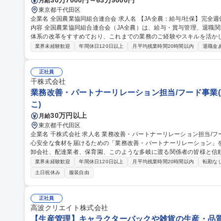
30万7000円～63万9000円
月給
東京都千代田区
企業名 全国農業協同組合連合会 求人名 【JA全農：給与/社保】完全週休2日/年間休日124日/基本定時退社 仕事の
内容 全国農業協同組合連合会（JA全農）は、給与・賞与管理、退職
体系の改革をすすめており、これまでの業務のご経験やスキルを活か
ご経験・適性・希望をもとに、以下の中から担当いただく業務を決定し
業界未経験歓迎
年間休日120日以上
月平均残業時間20時間以内
退職金
応、年末調整業務 ■人事制度の運用・改善対応■社会保険に関する手続
向・受入出向に関する管理業務 ■退職給付金制度に関する業務 など 募集職種 【JA全農：給与/社保】完全週休2日/
年間休日124日/基本定時退社
正社員
千株式会社
業務改善・パートナーリレーション担当/フード事業(東
こ)
30万円以上
月給
東京都千代田区
企業名 千株式会社 求人名 業務改善・パートナーリレーション担当/フード事業（東京） 仕事の内容 子ども達へ安
心安全な食材を届けるための「業務改善・パートナーリレーション」
卸会社、配達業者、保育園、このような多岐に渡る関係者の皆様と信頼関係を築きな
策の提案、実行まで行っていただきます。 ■提携ピッキングセンター(東
業界未経験歓迎
年間休日120日以上
月平均残業時間20時間以内
転勤な
通じた関係構築や実態の把握、契約・交渉■オペレーション改善：青
土日祝休み
服装自由
目的に、数字のモニタリング。数字から課題を導き、改善するための
ション改善■営業や食育チームと連携しコンテンツ企画や、資料作成 募集職種 業務改善・パートナーリレーショ
ン担当/フード事業（東京）
正社員
高波クリエイト株式会社
【生産管理】キャラクターバックや雑貨の生産・品質管