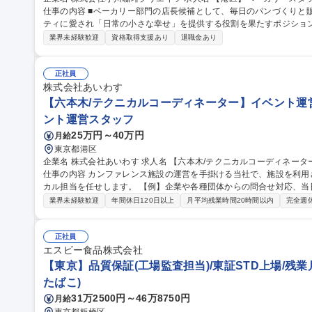
仕事の内容 ■ベーカリー部門の店長候補として、毎日のパンづくりと
ティに愛され「日常の小さな幸せ」を提供する役割を果たすポジションです。 ●パン製造：メニュー
仕込み・分割・成形・焼成など ●接客・販売：接客とレジ対応/商品の
業界未経験歓迎
資格取得支援あり
退職金あり
装、テイクアウト対応 ●売場管理：パンの陳列・補充/POPや価格表
ト ●品質・衛生管理：食材・製品の品質確認/調理器具・オーブン・作
守 ●在庫・補充業務：原材料や包材の在庫確認と整理 募集職種 【港区】ベーカリースタッフ◇高輪ゲートウェイ
正社員
駅直結の商業施設
株式会社あいわす
【六本木/テクニカルコーディネーター】イベント運営
ント運営スタッフ
25万円～40万円
月給
東京都港区
企業名 株式会社あいわす 求人名 【六本木/テクニカルコーディネーター】イベント運営/音響照明,映像の運営管理
仕事の内容 カンファレンス施設の運営を手掛ける当社で、施設を利
カル担当を任せします。 【例】企業や各種団体からの問合せ対応、
【イベント当日までの流れ】問い合わせ対応や予約受付→会場の案内
業界未経験歓迎
年間休日120日以上
月平均残業時間20時間以内
完全週
ング→会場レイアウトや見積もり作成→契約→クライアントとの摺合
は指定協力会社への手配、準備→イベント当日の運営(設営から撤収ま
かな対応とホスピタリティでお客様にご満足いただいております 募集職種 【六本木/テクニカルコーディネータ
正社員
ー】イベント運営/音響照明,映像の運営管理
エスビー食品株式会社
【東京】品質保証(工場監査担当)/東証STD上場/残業月
たばこ)
31万2500円～46万8750円
月給