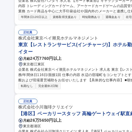
企業名 株式会社バンダイ 求人名 【カード事業部】キャラクターカード商品 品質管理担当★シェア拡大中 仕事の
内容 トレーディングカードゲーム、アーケードカードゲームの品質管理を担当いた
業務 カード商品を中心に大手印刷会社や国内外のメーカーと連携し仕
向上、持続性向上に向けた各種取組み 募集職種 【カード事業部】キャラクターカード商品 品質管理担当★シェア
年間休日120日以上
資格取得支援あり
時短勤務あり
退職金あり
在宅
拡大中
正社員
株式会社東京ベイ潮見ホテルマネジメント
東京【レストランサービス(インチャージ)】ホテル勤務
イター
24万7760円以上
月給
東京都江東区
企業名 株式会社東京ベイ潮見ホテルマネジメント 求人名 東京【レストランサービス（インチャージ）】ホテル勤
務/年間休日116日/面接1回 仕事の内容 水辺の宿場町をコンセプトとするホテルにて、レストランサービス業務全
般および現場運営補助をお任せいたします 【具体的な仕事内容】 ■朝食ブッフェにおけるお客様のご案内、料理
補充、テーブルリセット ■アフタヌーンティー、ディナー（アラカル
転勤なし
完全週休2日制
膳、オーダーテイク、下げ膳などの接客業務全般 ■団体利用時におけ
対応 ■スタッフ間の連携サポート、将来的にはインチャージに近い役割等 募集職種 東京【レストランサ
（インチャージ）】ホテル勤務/年間休日116日/面接1回
正社員
株式会社小川珈琲クリエイツ
【港区】ベーカリースタッフ 高輪ゲートウェイ駅直
26万5650円以上
月給
東京都港区
企業名 株式会社小川珈琲クリエイツ 求人名 【港区】ベーカリースタッフ◇高輪ゲートウェイ駅直結の商業施設