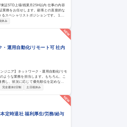
保証業務をお任せします。顧客との直接的な
スペシャリストポジションです。 1.工
-2回の海外出張を通じ製造現場の監査や改善指導
祝休み
を説明。3.原因究明/是正:不具合発生時のデ
しながら課題を解決しブランドの根幹である
ク・運用自動化/リモート可 社内
連携し、状況に応じて優先順位を定めなが
完全週休2日制
土日祝休み
Terraformなどを利用したインフラ設定
的デプロイメントの実現 ■ネットワーク構成や稼
基本定時退社 福利厚生/労務/給与