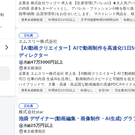
企業名 株式会社ウィゴー 求人名 【生産管理(アパレル)】★大人気アパレルブランド「WEGO」/残業平均10h 仕事
の内容 若者をターゲットとし、アパレル・ファッション小物を取り扱
指導/納期･品質管理等)をお任せいたします。 マストレンド商品を、様々な生産戦略を通して安定した品質、低コ
日制
ストで供給出来る生産体制を構築する事が当ポジションのミッション
業界未経験歓迎
年間休日120日以上
月平均残業時間20時間以内
転勤な
Bでのやり取りがメインとなりますが、必要に応じて工場へ行ってい
し
対外的なコミュニケーションが多いポジションです。 募集職種 【生産管理(アパレル)】★大人気アパレルブラン
ド「WEGO」/残業平均10h
正社員
エムスリー株式会社
【AI動画クリエイター】AIで動画制作を高速化!1日50
ディレクター
47万3000円以上
月給
東京都港区
企業名 エムスリー株式会社 求人名 【AI動画クリエイター】AIで動画制作を高速化！1日50本のPDCAを回す/在宅
可◎ 仕事の内容 生成AIを活用し、動画制作のスピードと可能性を拡大させます。AIによる自動化と従来の制作の
ハイブリッドで、大量・高速・高品質な動画施策の高速PDCAサイク
す。 AIエージェントに定型作業を任せ、「何を・なぜ作るか」の判断と企画に集中する新しい制作スタイルを担
業界未経験歓迎
年間休日120日以上
転勤なし
在宅OK
完全週休2日
います。 ■AI・自動化を用いた動画制作ワークフローの設計と最適化 ■
た動画コンテンツ企画・制作・効果検証 ■AIによるシナリオ・クリップ
規模の体制を構築し、仮説検証と改善を行います。 募集職種 【AI動画クリエイター】AIで動画制作を高速化！1
正社員
日50本のPDCAを回す/在宅可◎
株式会社star
池袋 デザイナー(動画編集・画像制作・AI生成) グ
25万円以上
月給
東京都豊島区