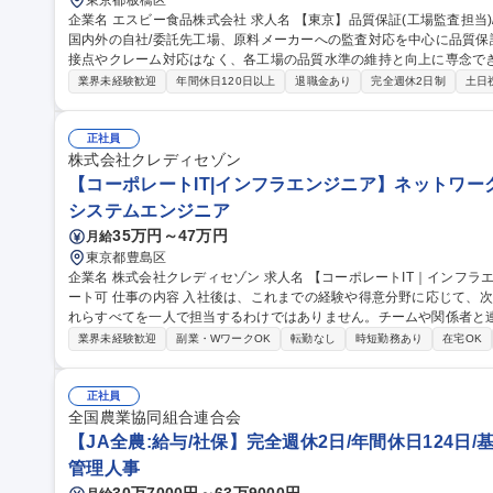
東京都板橋区
企業名 エスビー食品株式会社 求人名 【東京】品質保証(工場監査担当)/東証STD上場/残業月25H以内 仕事の内容
国内外の自社/委託先工場、原料メーカーへの監査対応を中心に品質
接点やクレーム対応はなく、各工場の品質水準の維持と向上に専念できる
場監査:FSSC22000等の基準に則り月2-3回程度の国内出張と年1
業界未経験歓迎
年間休日120日以上
退職金あり
完全週休2日制
土日
を実施。2.顧客監査対応:大手量販店等の監査員へ自社システム(SQS)
ータ分析と対策立案。4.文書管理:品質基準書等の改定。現場と協調
食の安全を上流工程から支えるやりがいがあります。 募集職種 【東京】品質保証(工場監査担当)/東証STD上場/残
正社員
業月25H以内
株式会社クレディセゾン
【コーポレートIT|インフラエンジニア】ネットワー
システムエンジニア
35万円～47万円
月給
東京都豊島区
企業名 株式会社クレディセゾン 求人名 【コーポレートIT｜インフラエンジニア】ネットワーク・運用自動化/リモ
ート可 仕事の内容 入社後は、これまでの経験や得意分野に応じて、次のような業務を担当します。もちろん、こ
れらすべてを一人で担当するわけではありません。チームや関係者と
ら進めます。 ■社内ネットワーク、クラウド、DNSの設計・構築・運用 ■問い合わせ、設定変更、インシデントへ
業界未経験歓迎
副業・WワークOK
転勤なし
時短勤務あり
在宅OK
の対応 ■老朽化したネットワーク機器や既存システムの更改計画と実行 ■
のコード化 ■GitHub Actionsなどを利用したインフラ設定の継続
働状況を自動収集し、可視化する仕組みの整備 等 募集職種 【コーポレートIT｜インフラエンジニア】ネットワー
正社員
ク・運用自動化/リモート可
全国農業協同組合連合会
【JA全農:給与/社保】完全週休2日/年間休日124日/
管理人事