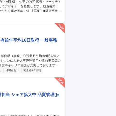
たにデザイナーを募集します。動画編集・
です 【詳細】■動画変種：
入・構成調整、納品フォーマットへの書き出
■AIを活用した画像生成：生成AIを用いた
 [業務内容の変更の範囲：当社業務全般]
/有給年平均16日取得 一般事務
制度やキャリア支援が充実しております！
し
退職金あり
完全週休2日制
管理運営 ■道路部門：整備の急がれる骨格
る普及啓発事業、都内の道路施設や道路工
内容変更の範囲：会社の定める業務 募集
平均16日取得
担当 シェア拡大中 品質管理(日