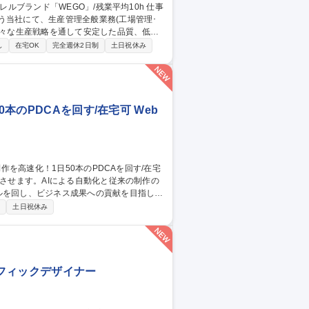
う当社にて、生産管理全般業務(工場管理･
となります。工場管理は本社にて電話やWE
し
在宅OK
完全週休2日制
土日祝休み
ただくこともございます。業務全体として、
本のPDCAを回す/在宅可 Web
ルを回し、ビジネス成果への貢献を目指しま
制
土日祝休み
事業部門への動画活用提案 ■生成AIを用い
・音声・字幕の生成や制作管理 ※1日50本
ラフィックデザイナー