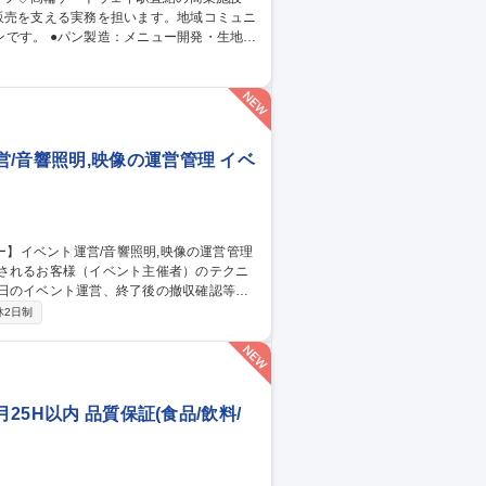
販売を支える実務を担います。地域コミュニ
開発・生地の
特徴・おすすめポイントの案内/袋詰めや包
示の確認・設置/セールや新商品の展開サポー
業場の清掃と衛生維持/安全な作業手順の遵
/音響照明,映像の運営管理 イベ
用されるお客様（イベント主催者）のテクニ
当日のイベント運営、終了後の撤収確認等。
→イベント内容・規模・予算などのヒアリ
休2日制
せ→機材・人材・ケータリングなどの主に
でのディレクションを行います) ※きめ細や
25H以内 品質保証(食品/飲料/