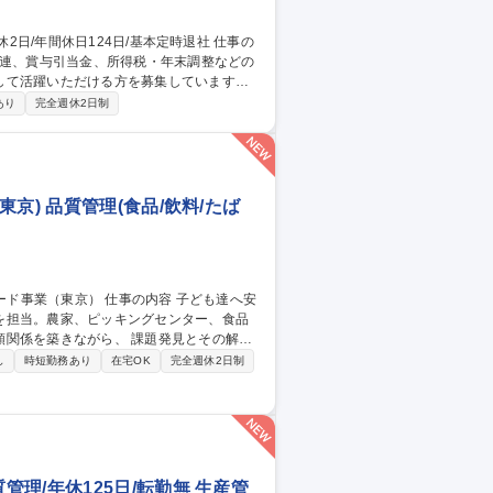
関連、賞与引当金、所得税・年末調整などの
して活躍いただける方を募集しています。
ます。 ■給与・賞与管理業務■所得税対
あり
完全週休2日制
き・管理 ■人事システムの運用・管理■出
京) 品質管理(食品/飲料/たば
を担当。農家、ピッキングセンター、食品
がら、 課題発見とその解決
京・横浜・宇都宮等)へ訪問(週3日程度)を
し
時短勤務あり
在宅OK
完全週休2日制
果物の安全管理、品質管理、ロス率の軽減を
業務フローの設計と導入を行い、オペレー
理/年休125日/転勤無 生産管