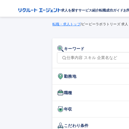
求人を探す
サービス紹介
転職成功ガイド
お
転職・求人トップ
/
ビービーラボラトリーズ 求人
キーワード
勤務地
職種
年収
こだわり条件