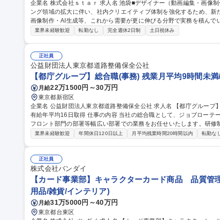
企業名 株式会社ｓｔａｒ 求人名 池袋■デザイナー（動画編集・画像制作・AI生成） 仕事の内容 広告・マーケティ
ング領域の拡大に伴い、社内クリエイティブ体制を強化するため、新
画像制作・AI生成等、これから需要が更に伸びる分野で実務を積んでいただく事が可能
広告動画の編集（SNS・Web広告向け）、カット編集・テロップ挿
業界未経験歓迎
転勤なし
完全週休2日制
土日祝休み
し ■画像編集：広告バナー制作、サムネイル制作、レタッチ・画像加工 
ビジュアル制作、プロンプト設計、生成素材の調整・ブラッシュアップ
募集職種 池袋■デザイナー（動画編集・画像制作・AI生成）
正社員
公益財団法人東京都道路整備保全公社
【都庁グループ】総合職(事務) 残業月平均9時間未満
22万1500円～30万円
月給
東京都新宿区
企業名 公益財団法人東京都道路整備保全公社 求人名 【都庁グループ】総合職（事務）◇残業月平均9時間未満／
有給年平均16日取得 仕事の内容 当社の総合職として、ジョブローテーションによる人事経理部門や収益事業等の
フロント部門の部署等幅広い部署での業務をお任せいたします。研修
※下記業務詳細 【業務詳細】■管理部門：広報、人事、経理など当公社の運営に係る管理業務 ■収益部門：駐車場
業界未経験歓迎
年間休日120日以上
月平均残業時間20時間以内
転勤な
の新規開拓、管理運営、新宿駅西口広場の「イベントコーナー」などの
幹線道路や木造住宅密集地域の特定整備路線の用地取得、道路に関す
事現場の見学ツアー事業 ※入社後は上記いずれかの部門へ配属。※業務
正社員
職種 【都庁グループ】総合職（事務）◇残業月平均9時間未満／有給年
株式会社バンダイ
【カード事業部】キャラクターカード商品 品質管理
用品/雑貨/インテリア)
31万5000円～40万円
月給
東京都台東区