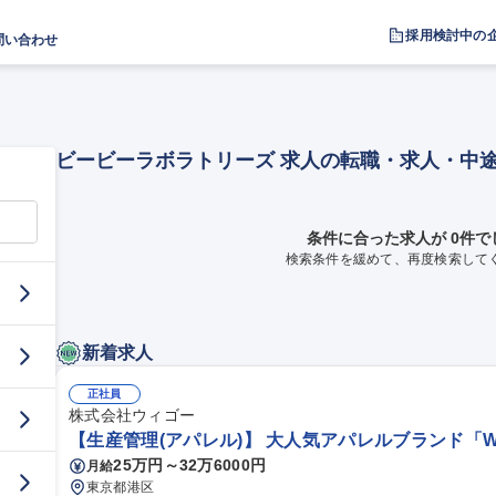
採用検討中の
問い合わせ
ビービーラボラトリーズ 求人の転職・求人・中
条件に合った求人が 0件で
検索条件を緩めて、再度検索して
新着求人
正社員
株式会社ウィゴー
【生産管理(アパレル)】 大人気アパレルブランド「WE
25万円～32万6000円
月給
東京都港区