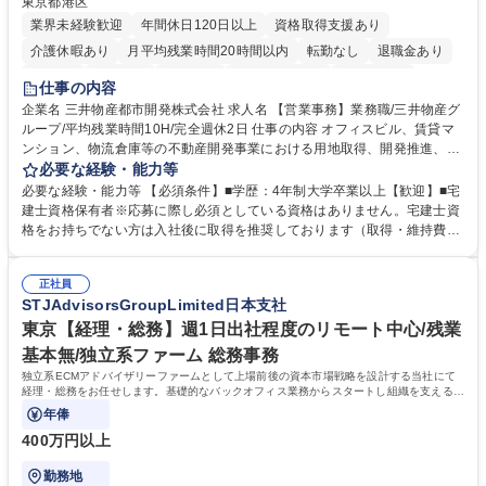
東京都港区
業界未経験歓迎
年間休日120日以上
資格取得支援あり
介護休暇あり
月平均残業時間20時間以内
転勤なし
退職金あり
在宅OK
賞与あり
育休あり
完全週休2日制
交通費支給
仕事の内容
駅近5分以内
土日祝休み
寮・社宅あり
企業名 三井物産都市開発株式会社 求人名 【営業事務】業務職/三井物産グ
ループ/平均残業時間10H/完全週休2日 仕事の内容 オフィスビル、賃貸マ
ンション、物流倉庫等の不動産開発事業における用地取得、開発推進、賃
貸運営、売却、仲介・活用提案等を行う営業部門において事務業務を担当
必要な経験・能力等
いただきます。 【詳細】・契約書管理、契約書製本、捺印対応、ファイリ
必要な経験・能力等 【必須条件】■学歴：4年制大学卒業以上【歓迎】■宅
ング、登記簿取得、調書取得・支払業務（各種費用支払、支払管理、請
建士資格保有者※応募に際し必須としている資格はありません。宅建士資
求・支払データ登録、取引先マスター申請対応）・予算作成及び予実管
格をお持ちでない方は入社後に取得を推奨しております（取得・維持費用
理・各種稟議書、報告書作成業務・各種台帳管理、交際費・会議費支払報
の一部補助あり） 【求める人物像】 ・向学心豊かで、主体的に行動でき
告書作成及び月次管理・部内総務庶務全般 など※※配属先によっては上記
る方。 ・社内外の多様な関係者と協調して業務を進められるコミュニケー
の他に担当頂く業務が発生する場合があります。 募集職種 【営業事務】
正社員
ション力がある方。 ・チャレンジを厭わず、粘り強く業務に取り組める
STJAdvisorsGroupLimited日本支社
業務職/三井物産グループ/平均残業時間10H/完全週休2日
方。多様な関係者と謙虚に信頼関係を構築でき、期限を意識したスケジュ
ール管理が出来る方。※将来的に他部署（営業部門、コーポレート部門）
東京【経理・総務】週1日出社程度のリモート中心/残業
へのジョブローテーションの可能性があります。 学歴・資格 学歴：大学
基本無/独立系ファーム 総務事務
院 大学 語学力： 資格：宅地建物取引士
独立系ECMアドバイザリーファームとして上場前後の資本市場戦略を設計する当社にて
経理・総務をお任せします。基礎的なバックオフィス業務からスタートし組織を支える専
任担当として広く活躍できる環境です。
年俸
400万円以上
勤務地