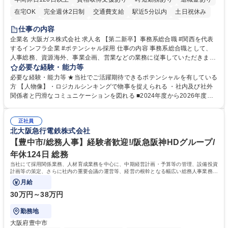
在宅OK
完全週休2日制
交通費支給
駅近5分以内
土日祝休み
服装自由
第二新卒歓迎
寮・社宅あり
食事補助あり
仕事の内容
企業名 大阪ガス株式会社 求人名 【第二新卒】事務系総合職 #関西を代表
するインフラ企業 #ポテンシャル採用 仕事の内容 事務系総合職として、
人事総務、資源海外、事業企画、営業などの業務に従事していただきま
す。 【業務内容の一例】■所属事業部の勤労業務 ■海外に関係する各種業
必要な経験・能力等
務 ■営業部門の企画スタッフ、ルート営業 【キャリアパス】入社後の配属
必要な経験・能力等 ★当社でご活躍期待できるポテンシャルを有している
ポジションで一定期間ご活躍頂いた後、本人の適性及び将来のキャリアを
方 【人物像】・ロジカルシンキングで物事を捉えられる ・社内及び社外
鑑みてジョブローテーションを行います。 【育成】OJTでの現場育成や研
関係者と円滑なコミュニケーションを図れる ■2024年度から2026年度ま
修カリキュラムを通じて、Daigasグループの業務で必要となる知識につい
での3ヵ年を対象とする「Daigasグループ中期経営計画2026」を策定しま
て学んでいただきます。 募集職種 【第二新卒】事務系総合職 #関西を代
した。https://www.osakagas.co.jp/company/press/pr2024/1777576_564
表するインフラ企業 #ポテンシャル採用
正社員
72.html ■エネルギーセキュリティの不安定化や気候変動による自然災害の
北大阪急行電鉄株式会社
甚大化など、これまで以上に社会課題解決の重要性が高まっています。
「未来の日常」の創造に向けて持続可能な社会の実現に貢献してまいりま
【豊中市/総務人事】経験者歓迎!/阪急阪神HDグループ/
す。 学歴・資格 学歴：大学院 大学 語学力： 資格：
年休124日 総務
当社にて採用関係業務、人材育成業務を中心に、中期経営計画・予算等の管理、設備投資
計画等の策定、さらに社内の重要会議の運営等、経営の根幹となる幅広い総務人事業務全
般を担当していただきます。
月給
30万円～38万円
勤務地
大阪府豊中市