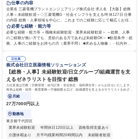
仕事の内容
駅近5分以内
土日祝休み
服装自由
寮・社宅あり
食事補助あり
企業名 三菱電機プラントエンジニアリング株式会社 求人名 【大阪】総務
人事＜未経験歓迎＞◇三菱電機G・社会インフラを支える/年休127日 仕事
の内容 総務・人事領域を中心に、これまでのご経験に応じて幅広くお任せ
します。 ＜具体的には＞ ・総務/人事労務（給与・社保・勤怠管理など）
必要な経験・能力等
・採用・教育研修 ・福利厚生運用 など ※基本的には事務所勤務ですが、
必要な経験・能力等 ＜職種未経験歓迎・業界未経験歓迎＞ ～総務、人事
採用や教育等の業務内容により、関西圏以外への日帰り・宿泊を伴う国内
のご経験が無い方でも、意欲のある方であれば未経験OK～ ■歓迎条件：総
出張もございます。 ※担当業務を持ちつつ、お互いに助け合いながら、総
務、人事のご経験をお持ちの方（業界不問） ■求める人物像：・社内外の
務部という組織として協力しながら進める体制です。 募集職種 【大阪】
関係各部門との調整を率先して行い、業務を円滑に遂行できる協調性やコ
総務人事＜未経験歓迎＞◇三菱電機G・社会インフラを支える/年休127日
ミュニケーション能力を持っている方 ・人事総務領域に興味がありゼネラ
正社員
リスト志向をお持ちの方 学歴・資格 学歴：大学院 大学 語学力： 資格：
株式会社日立医薬情報ソリューションズ
【総務・人事】未経験歓迎/日立グループ/組織運営を支
えるゼネラリストを目指す 総務
入社直後は労務（労務管理・給与計算・安全衛生・福利厚生等）からお任せいたします。
将来は総務・採用・教育業務へ守備範囲を広げ、組織運営を支えるゼネラリストをめざせ
ます。
月給
27万7000円以上
勤務地
東京都千代田区
業界未経験歓迎
年間休日120日以上
資格取得支援あり
介護休暇あり
月平均残業時間20時間以内
未経験者歓迎