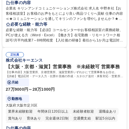
仕事の内容
企業名 キリンアンドコミュニケーションズ株式会社 求人名 中野本社【お
客様相談室】お客様のお声をもとにより良い商品づくりへ貢献 仕事の内容
≪★コミュニケーションを通してキリンのファンを増やしませんか？★≫
お客様のお声をより良い商品づくりに活かしていく上で、窓口となるお客
必要な経験・能力等
様相談室でのお仕事です。 日々お客様からいただくキリングループへのご
必要な経験・能力等 【必須】コールセンターやお客様相談室の業務経験、
意見を、企業活動に活かしています。お客様からの声に迅速かつ誠意をも
PCが使える方（Word・Excel）【働き方】在宅勤務・リモートワーク相
って対応、情報提供するとともにグループ内活動に反映しています。 【具
談可/月平均残業7～8時間程度 【入社後の研修】着任から1か月は電話対応
体的には】電話応対、メール、お手紙対応、ご指摘品調査報告書作成、有
のOJTを中心に実施し、電話対応に慣れた段階でメール・手紙のOJTを実
人チャットボット対応など。 【1日の対応件数】■電話：月間一人当たり
施する予定です。独り立ち以降もしっかりフォローする体制を整えていま
平均100件前後■メール・手紙：同上40件前後 募集職種 中野本社【お客様
正社員
すのでご安心ください。 【当社について】キリングループの広報機能を担
株式会社キーエンス
相談室】お客様のお声をもとにより良い商品づくりへ貢献
う会社として、お客様との出会いを大切にし、磨き上げたホスピタリティ
を込めてコミュニケーションをとりながら広報関連業務を行っておりま
【大阪・京都・滋賀】営業事務 ※未経験可 営業事務
す。 学歴・資格 学歴：大学院 大学 高専 短大 専修学校 高校 語学力： 資
【仕事内容】大阪営業所、京都営業所、滋賀営業所いずれかにて営業事務をお任せ。
格：
【詳細】電話応対・データ入力・伝票や見積の作成・カタログ送付・来客対応・営業所内
で発生する事務業務や業務改善をお任せ。
月給
27万9000円～28万1000円
勤務地
大阪府大阪市淀川区
業界未経験歓迎
年間休日120日以上
未経験者歓迎
退職金あり
賞与あり
育休あり
完全週休2日制
交通費支給
駅近5分以内
土日祝休み
仕事の内容