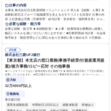
住宅手当あり
時短勤務あり
退職金あり
在宅OK
賞与あり
仕事の内容
育休あり
完全週休2日制
交通費支給
土日祝休み
寮・社宅あり
企業名 株式会社日立医薬情報ソリューションズ 求人名 【総務・人事】未
経験歓迎/日立グループ/組織運営を支えるゼネラリストを目指す 仕事の内
容 入社直後は労務（労務管理・給与計算・安全衛生・福利厚生等）からお
任せいたします。将来は総務・採用・教育業務へ守備範囲を広げ、組織運
必要な経験・能力等
営を支えるゼネラリストをめざせます。 ・初期業務：労働時間管理、給与
必要な経験・能力等 ★未経験歓迎！ ★人事・総務領域を横断的に経験し
計算、社会保険対応、福利厚生管理、安全衛生、健康経営推進等をお任せ
幅広いスキルを身につけたい方におすすめ！ ■労務管理(給与計算・社会保
します。ご経験に応じて、休職者管理など、幅広く経験を積んでいただき
険手続き・勤怠管理など)に関心があり主体的に取り組める方 ※労務経験
ます。 ・将来的な広がり：総務・採用・教育・税務対応・経営企画等。
者は早期にご活躍いただけます。 ■チームで仕事を推進できる方■将来は
★メンバーがマンツーマンで丁寧に教えるため、ご経験が浅くても安心！
マネジメント職として活躍したい 【尚可】■人事、労務、採用、教育業務
幅広く経験を積みたい意欲がある方に最適な環境です。 募集職種 【総
正社員
のご経験 ■労務管理（給与計算・社会保険手続き・勤怠管理など）の経験
株式会社三菱UFJ銀行
務・人事】未経験歓迎/日立グループ/組織運営を支えるゼネラリストを目
■衛生管理者の資格をお持ちの方 学歴・資格 学歴：大学院 大学 高専 短大
指す
専修学校 高校 語学力： 資格：
【東京都】本支店の窓口業務(事務手続受付/資産運用提
案)/後方事務/ロビー応対 その他事務
★バックオフィスではなく顧客折衝を含む職種です★ 国内の本支店等にて下記の業務に
従事していただきます。 ■窓口/後方/ロビーにて事務手続等の受付・オペレーション、お
客様対応
月給
32万4000円以上
勤務地
東京都23区
業界未経験歓迎
年間休日120日以上
経験者歓迎
研修あり
退職金あり
完全週休2日制
女性が活躍中
交通費支給