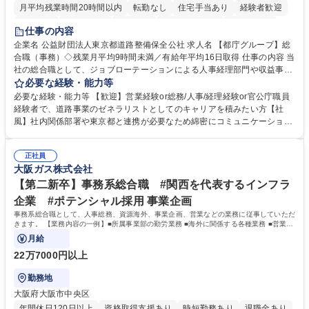
月平均残業時間20時間以内
転勤なし
住宅手当あり
経験者歓迎
研修あり
退職金あり
賞与あり
完全週休2日制
交通費支給
仕事の内容
駅近5分以内
資格取得手当あり
食事補助あり
企業名 公益財団法人東京都道路整備保全公社 求人名 【都庁グループ】総
合職（事務）◇残業月平均9時間未満／有給年平均16日取得 仕事の内容 当
社の総合職として、ジョブローテーションによる人事経理部門や収益事業
等のフロント部門の部署等幅広い部署での業務をお任せいたします。研修
必要な経験・能力等
制度やキャリア支援が充実しております！ ※下記業務詳細 【業務詳細】■
必要な経験・能力等 【歓迎】営業経験or総務/人事/経理経験or官公庁職員
管理部門：広報、人事、経理など当公社の運営に係る管理業務 ■収益部
経験者で、道路事業のゼネラリストとしてのキャリアを積みたい方【社
門：駐車場の新規開拓、管理運営、新宿駅西口広場の「イベントコーナ
風】社内関係部署や東京都と連携が必要なため綿密にコミュニケーション
ー」などの管理運営 ■道路部門：整備の急がれる骨格幹線道路や木造住宅
を図っています。 【業務の魅力】■幅広く携われる：総合職（事務）で
密集地域の特定整備路線の用地取得、道路に関する普及啓発事業、都内の
は、駐車場の管理運営や道路用地の取得、公益財団法人の中枢を担う管理
道路施設や道路工事現場の見学ツアー事業 ※入社後は上記いずれかの部門
正社員
部門など多岐に渡る業務を経験できます。 ■様々なプロジェクト：駐車場
大阪ガス株式会社
へ配属。※業務内容変更の範囲：会社の定める業務 募集職種 【都庁グル
事業の他、新宿駅西口広場内に設置された照明を兼ねた広告「ブライトサ
ープ】総合職（事務）◇残業月平均9時間未満／有給年平均16日取得
イン」の管理運営を行うなど、事業収益を生み出す活動を積極的に行って
【第二新卒】事務系総合職 #関西を代表するインフラ
います。 学歴・資格 学歴：大学院 大学 高専 短大 専修学校 高校 語学力：
企業 #ポテンシャル採用 事業企画
資格：
事務系総合職として、人事総務、資源海外、事業企画、営業などの業務に従事していただ
きます。 【業務内容の一例】■所属事業部の勤労業務 ■海外に関係する各種業務 ■営業部
門の企画スタッフ、ルート営業
月給
22万7000円以上
勤務地
大阪府大阪市中央区
年間休日120日以上
資格取得支援あり
時短勤務あり
退職金あり