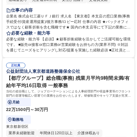
土日祝休み
仕事の内容
企業名 株式会社三菱ＵＦＪ銀行 求人名 【東京都】本支店の窓口業務(事務
手続受付/資産運用提案)/後方事務/ロビー応対 仕事の内容 ★バックオフィ
スではなく顧客折衝を含む職種です★ 国内の本支店等にて下記の業務に従
事していただきます。 ■窓口/後方/ロビーにて事務手続等の受付・オペレ
必要な経験・能力等
ーション、お客様対応 ■窓口にて、ご来店された個人のお客様に対して金
必要な経験・能力等 【必須】★顧客折衝経験を活かしてご活躍可能な環境
融商品のご提案 ■効率的な事務運用の検討・構築等 ≪業務紹介：ご応募前
です。 ■販売or接客or窓口業務or営業経験をお持ちの方(業界不問) ※対話
に必ずご覧ください≫ ※記事 https://www.mysite.bk.mufg.jp/career/circle/
を通じてニーズをヒアリングし対応/提案を実施した経験必須 ■正社員とし
article17/ ※動画 https://youtu.be/H-S7HaJqqbg 募集職種 【東京都】本支
ての就業経験1年以上 【歓迎】■金融業界での就業経験■銀行での預金為替
店の窓口業務(事務手続受付/資産運用提案)/後方事務/ロビー応対
事務経験 ■金融商品の提案・販売経験 ≪魅力≫研修やOJT環境が整ってい
正社員
るので安心して入行いただけます。 幅広いキャリアの選択肢があり、公募
公益財団法人東京都道路整備保全公社
や社内副業等を活用し、 一人ひとりが挑戦できるカルチャーが浸透してい
ます。 学歴・資格 学歴：大学院 大学 高専 短大 専修学校 高校 語学力：
【都庁グループ】総合職(事務) 残業月平均9時間未満/有
資格：
給年平均16日取得 一般事務
当社の総合職として、ジョブローテーションによる人事経理部門や収益事業等のフロント
部門の部署等幅広い部署での業務をお任せいたします。研修制度やキャリア支援が充実し
ております！ ※下記業務詳細
月給
22万1500円～30万円
勤務地
東京都新宿区
業界未経験歓迎
年間休日120日以上
介護休暇あり