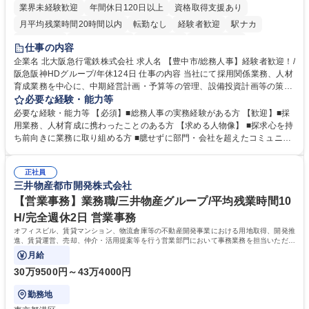
業界未経験歓迎
年間休日120日以上
資格取得支援あり
月平均残業時間20時間以内
転勤なし
経験者歓迎
駅ナカ
退職金あり
完全週休2日制
交通費支給
駅近5分以内
仕事の内容
土日祝休み
服装自由
昼食補助あり
食事補助あり
企業名 北大阪急行電鉄株式会社 求人名 【豊中市/総務人事】経験者歓迎！/
阪急阪神HDグループ/年休124日 仕事の内容 当社にて採用関係業務、人材
育成業務を中心に、中期経営計画・予算等の管理、設備投資計画等の策
定、さらに社内の重要会議の運営等、経営の根幹となる幅広い総務人事業
必要な経験・能力等
務全般を担当していただきます。 【主な業務内容】 ■採用関係業務および
必要な経験・能力等 【必須】■総務人事の実務経験がある方 【歓迎】■採
人材育成(社員研修)業務の推進 ■中期経営計画および予算等の管理 ■設備
用業務、人材育成に携わったことのある方 【求める人物像】 ■探求心を持
投資計画等の策定 ■社内の重要会議の運営 ■その他総務人事業務全般 【入
ち前向きに業務に取り組める方 ■臆せずに部門・会社を超えたコミュニケ
社後】入社後は採用や育成をメインに担当し将来的には経営根幹に関わる
ーションの取れる方 ■自分で考えて行動のできる方 ■第二の創業期を迎え
総務人事業務全般へ幅広く従事していただきます。 募集職種 【豊中市/総
る当社で組織の次代を担うネクスト人材として長期的に成長したい方 ■周
務人事】経験者歓迎！/阪急阪神HDグループ/年休124日
正社員
囲のメンバーと協調しつつ主体性を持って能動的に業務を推進できる方 学
三井物産都市開発株式会社
歴・資格 学歴：大学院 大学 高専 短大 専修学校 高校 語学力： 資格：
【営業事務】業務職/三井物産グループ/平均残業時間10
H/完全週休2日 営業事務
オフィスビル、賃貸マンション、物流倉庫等の不動産開発事業における用地取得、開発推
進、賃貸運営、売却、仲介・活用提案等を行う営業部門において事務業務を担当いただき
ます。
月給
30万9500円～43万4000円
勤務地