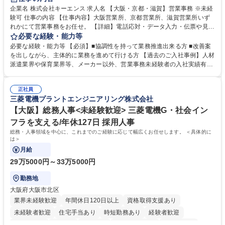
企業名 株式会社キーエンス 求人名 【大阪・京都・滋賀】営業事務 ※未経
験可 仕事の内容 【仕事内容】大阪営業所、京都営業所、滋賀営業所いず
れかにて営業事務をお任せ。 【詳細】電話応対・データ入力・伝票や見積
の作成・カタログ送付・来客対応・営業所内で発生する事務業務や業務改
必要な経験・能力等
善をお任せ。 【教育制度】ご入社後、育成担当とペアになりながらOJTに
必要な経験・能力等 【必須】■協調性を持って業務推進出来る方 ■改善案
て業務を覚えていただくことが可能です。業務システムがきちんと構築さ
を出しながら、主体的に業務を進めて行ける方 【過去のご入社事例】人材
れているため、スムーズに仕事に慣れることができる環境です。また、
派遣業界や保育業界等、メーカー以外、営業事務未経験者の入社実績有
「チームで成果を出す文化」があり、良いやり方を積極的に共有しながら
【当社の事務職について】単なる事務ではなく主体性を発揮したサポート
常に改善を目指す風土のため、安心して業務に取り組んでいただけます。
により、キーエンスの付加価値向上に貢献します。ベースの定型業務に加
募集職種 【大阪・京都・滋賀】営業事務 ※未経験可
正社員
えて、お客様や社員の状況に合わせ、能動的なサポート、改善の動きも期
三菱電機プラントエンジニアリング株式会社
待され。組織を支えるスペシャリストとして、チームに貢献し、結果的に
社員から頼られる存在になることができます。平均19:30の退勤以降の業
【大阪】総務人事<未経験歓迎> 三菱電機G・社会イン
務の持ち帰りも禁止されており、メリハリのある働き方となります。 学
フラを支える/年休127日 採用人事
歴・資格 学歴：大学院 大学 高専 短大 語学力： 資格：
総務・人事領域を中心に、これまでのご経験に応じて幅広くお任せします。 ＜具体的に
は＞
月給
29万5000円～33万5000円
勤務地
大阪府大阪市北区
業界未経験歓迎
年間休日120日以上
資格取得支援あり
未経験者歓迎
住宅手当あり
時短勤務あり
経験者歓迎
退職金あり
在宅OK
賞与あり
完全週休2日制
交通費支給