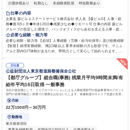
介護休暇あり
転勤なし
未経験者歓迎
時短勤務あり
経験者歓迎
退職金あり
在宅OK
賞与あり
育休あり
仕事の内容
完全週休2日制
交通費支給
長期歓迎
駅近5分以内
土日祝休み
企業名 森ビルエステートサービス株式会社 求人名 【森ビルG】人事・総
務◆賞与5ヶ月◆年休120日◆残業少なめ◆リモート可 仕事の内容 森ビル
グループの安定した環境で、バックオフィスから会社を支える人事・総務
をお任せします。 労務と総務の業務をバランスよく担当し、ゆくゆくは制
必要な経験・能力等
度改定などのコア業務にも挑戦できる、やりがいある環境です。 ■勤怠管
必要な経験・能力等 【必須】人事経験（労務・給与社保等）及び総務経験
理、給与計算、社会保険手続き、年末調整等の労務管理全般 ■入退社手続
【歓迎】経理実務経験、簿記3級以上 業界未経験の方も歓迎です。マニュ
き、社内規定の改定や人事制度改定などのコア業務 ■社内イベントの企画
アルと部内OJT体制があるため、即戦力として安心して始められます。
運営やその他総務業務全般 ※労務と総務を1：1の割合でお任せ。 入社後
【魅力・やりがい】森ビルGの安定基盤で労務から総務まで幅広く携われ
は部内のOJTを中心に、あなたの経験に合わせて不足している部分はいつ
ます。定型業務に留まらず、社内規定や人事制度の改定など会社のコア業
でも質問・相談できる環境が整っているため、安心して成長できます。 募
正社員
務に挑戦できるため、自身の成長と組織への貢献度をダイレクトに実感で
公益財団法人東京都道路整備保全公社
集職種 【森ビルG】人事・総務◆賞与5ヶ月◆年休120日◆残業少なめ◆
きます。 残業少なめ、週1日リモート可など、ワークライフバランスを保
リモート可
ち長期活躍できる環境です。 「これまでの幅広い経験を活かし、長期的な
【都庁グループ】総合職(事務) 残業月平均9時間未満/有
キャリアを築きたい」という前向きな意欲と挑戦を全力で応援します。 学
給年平均16日取得 一般事務
歴・資格 学歴：大学院 大学 高専 短大 専修学校 高校 語学力： 資格：日商
当社の総合職として、ジョブローテーションによる人事経理部門や収益事業等のフロント
簿記検定1級 日商簿記検定2級 日商簿記検定3級
部門の部署等幅広い部署での業務をお任せいたします。研修制度やキャリア支援が充実し
ております！ ※下記業務詳細
月給
22万1500円～30万円
勤務地
東京都新宿区
業界未経験歓迎
年間休日120日以上
介護休暇あり