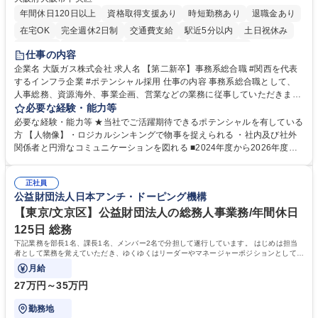
年間休日120日以上
資格取得支援あり
時短勤務あり
退職金あり
在宅OK
完全週休2日制
交通費支給
駅近5分以内
土日祝休み
服装自由
第二新卒歓迎
寮・社宅あり
食事補助あり
仕事の内容
企業名 大阪ガス株式会社 求人名 【第二新卒】事務系総合職 #関西を代表
するインフラ企業 #ポテンシャル採用 仕事の内容 事務系総合職として、
人事総務、資源海外、事業企画、営業などの業務に従事していただきま
す。 【業務内容の一例】■所属事業部の勤労業務 ■海外に関係する各種業
必要な経験・能力等
務 ■営業部門の企画スタッフ、ルート営業 【キャリアパス】入社後の配属
必要な経験・能力等 ★当社でご活躍期待できるポテンシャルを有している
ポジションで一定期間ご活躍頂いた後、本人の適性及び将来のキャリアを
方 【人物像】・ロジカルシンキングで物事を捉えられる ・社内及び社外
鑑みてジョブローテーションを行います。 【育成】OJTでの現場育成や研
関係者と円滑なコミュニケーションを図れる ■2024年度から2026年度ま
修カリキュラムを通じて、Daigasグループの業務で必要となる知識につい
での3ヵ年を対象とする「Daigasグループ中期経営計画2026」を策定しま
て学んでいただきます。 募集職種 【第二新卒】事務系総合職 #関西を代
した。https://www.osakagas.co.jp/company/press/pr2024/1777576_564
表するインフラ企業 #ポテンシャル採用
正社員
72.html ■エネルギーセキュリティの不安定化や気候変動による自然災害の
公益財団法人日本アンチ・ドーピング機構
甚大化など、これまで以上に社会課題解決の重要性が高まっています。
「未来の日常」の創造に向けて持続可能な社会の実現に貢献してまいりま
【東京/文京区】公益財団法人の総務人事業務/年間休日
す。 学歴・資格 学歴：大学院 大学 語学力： 資格：
125日 総務
下記業務を部長1名、課長1名、メンバー2名で分担して遂行しています。 はじめは担当
者として業務を覚えていただき、ゆくゆくはリーダーやマネージャーポジションとして活
躍いただくことを期待しています。
月給
27万円～35万円
勤務地