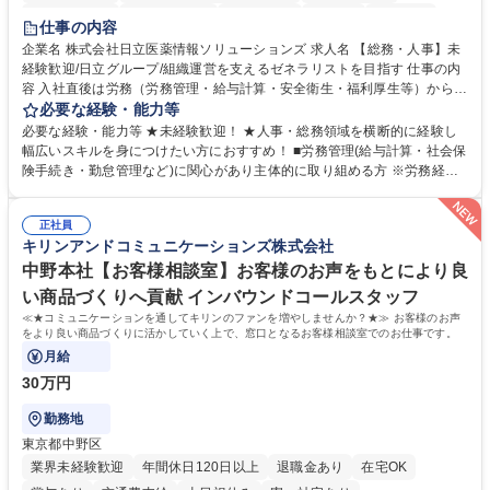
住宅手当あり
時短勤務あり
退職金あり
在宅OK
賞与あり
仕事の内容
育休あり
完全週休2日制
交通費支給
土日祝休み
寮・社宅あり
企業名 株式会社日立医薬情報ソリューションズ 求人名 【総務・人事】未
経験歓迎/日立グループ/組織運営を支えるゼネラリストを目指す 仕事の内
容 入社直後は労務（労務管理・給与計算・安全衛生・福利厚生等）からお
任せいたします。将来は総務・採用・教育業務へ守備範囲を広げ、組織運
必要な経験・能力等
営を支えるゼネラリストをめざせます。 ・初期業務：労働時間管理、給与
必要な経験・能力等 ★未経験歓迎！ ★人事・総務領域を横断的に経験し
計算、社会保険対応、福利厚生管理、安全衛生、健康経営推進等をお任せ
幅広いスキルを身につけたい方におすすめ！ ■労務管理(給与計算・社会保
します。ご経験に応じて、休職者管理など、幅広く経験を積んでいただき
険手続き・勤怠管理など)に関心があり主体的に取り組める方 ※労務経験
ます。 ・将来的な広がり：総務・採用・教育・税務対応・経営企画等。
者は早期にご活躍いただけます。 ■チームで仕事を推進できる方■将来は
★メンバーがマンツーマンで丁寧に教えるため、ご経験が浅くても安心！
マネジメント職として活躍したい 【尚可】■人事、労務、採用、教育業務
幅広く経験を積みたい意欲がある方に最適な環境です。 募集職種 【総
正社員
のご経験 ■労務管理（給与計算・社会保険手続き・勤怠管理など）の経験
キリンアンドコミュニケーションズ株式会社
務・人事】未経験歓迎/日立グループ/組織運営を支えるゼネラリストを目
■衛生管理者の資格をお持ちの方 学歴・資格 学歴：大学院 大学 高専 短大
指す
専修学校 高校 語学力： 資格：
中野本社【お客様相談室】お客様のお声をもとにより良
い商品づくりへ貢献 インバウンドコールスタッフ
≪★コミュニケーションを通してキリンのファンを増やしませんか？★≫ お客様のお声
をより良い商品づくりに活かしていく上で、窓口となるお客様相談室でのお仕事です。
月給
30万円
勤務地
東京都中野区
業界未経験歓迎
年間休日120日以上
退職金あり
在宅OK