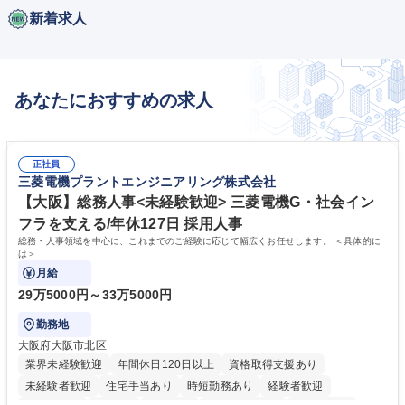
新着求人
あなたにおすすめの求人
正社員
三菱電機プラントエンジニアリング株式会社
【大阪】総務人事<未経験歓迎> 三菱電機G・社会イン
フラを支える/年休127日 採用人事
総務・人事領域を中心に、これまでのご経験に応じて幅広くお任せします。 ＜具体的に
は＞
月給
29万5000円～33万5000円
勤務地
大阪府大阪市北区
業界未経験歓迎
年間休日120日以上
資格取得支援あり
未経験者歓迎
住宅手当あり
時短勤務あり
経験者歓迎