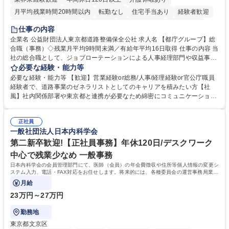
月平均残業時間20時間以内
転勤なし
住宅手当あり
経験者歓迎
研修あり
退職金あり
賞与あり
完全週休2日制
交通費支給
仕事の内容
駅近5分以内
資格取得手当あり
食事補助あり
企業名 公益財団法人東京都道路整備保全公社 求人名 【都庁グループ】総
合職（事務）◇残業月平均9時間未満／有給年平均16日取得 仕事の内容 当
社の総合職として、ジョブローテーションによる人事経理部門や収益事業
等のフロント部門の部署等幅広い部署での業務をお任せいたします。研修
必要な経験・能力等
制度やキャリア支援が充実しております！ ※下記業務詳細 【業務詳細】■
必要な経験・能力等 【歓迎】営業経験or総務/人事/経理経験or官公庁職員
管理部門：広報、人事、経理など当公社の運営に係る管理業務 ■収益部
経験者で、道路事業のゼネラリストとしてのキャリアを積みたい方【社
門：駐車場の新規開拓、管理運営、新宿駅西口広場の「イベントコーナ
風】社内関係部署や東京都と連携が必要なため綿密にコミュニケーション
ー」などの管理運営 ■道路部門：整備の急がれる骨格幹線道路や木造住宅
を図っています。 【業務の魅力】■幅広く携われる：総合職（事務）で
密集地域の特定整備路線の用地取得、道路に関する普及啓発事業、都内の
は、駐車場の管理運営や道路用地の取得、公益財団法人の中枢を担う管理
道路施設や道路工事現場の見学ツアー事業 ※入社後は上記いずれかの部門
正社員
部門など多岐に渡る業務を経験できます。 ■様々なプロジェクト：駐車場
一般社団法人日本内科学会
へ配属。※業務内容変更の範囲：会社の定める業務 募集職種 【都庁グル
事業の他、新宿駅西口広場内に設置された照明を兼ねた広告「ブライトサ
ープ】総合職（事務）◇残業月平均9時間未満／有給年平均16日取得
イン」の管理運営を行うなど、事業収益を生み出す活動を積極的に行って
第二新卒歓迎!【正社員事務】年休120日/デスクワーク
います。 学歴・資格 学歴：大学院 大学 高専 短大 専修学校 高校 語学力：
中心で残業少なめ 一般事務
資格：
日本内科学会の会員管理部門にて、医師（会員）の年会費徴収や住所等個人情報の変更シ
ステム入力、電話・FAX対応をお任せします。将来的には、各種委員会の運営事務局業務
などにも幅広く携わっていただきます。
月給
23万円～27万円
勤務地
東京都文京区