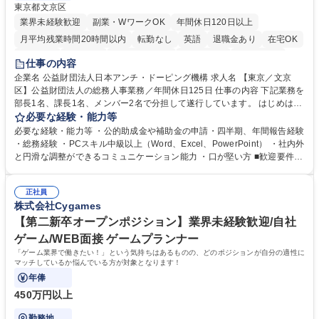
東京都文京区
業界未経験歓迎
副業・WワークOK
年間休日120日以上
月平均残業時間20時間以内
転勤なし
英語
退職金あり
在宅OK
賞与あり
育休あり
完全週休2日制
交通費支給
土日祝休み
仕事の内容
食事補助あり
企業名 公益財団法人日本アンチ・ドーピング機構 求人名 【東京／文京
区】公益財団法人の総務人事業務／年間休日125日 仕事の内容 下記業務を
部長1名、課長1名、メンバー2名で分担して遂行しています。 はじめは担
当者として業務を覚えていただき、ゆくゆくはリーダーやマネージャーポ
必要な経験・能力等
ジションとして活躍いただくことを期待しています。 【総務・人事グルー
必要な経験・能力等 ・公的助成金や補助金の申請・四半期、年間報告経験
プの業務内容】 ・人事制度関連 ・採用活動 ・教育研修の企画、実行 ・勤
・総務経験 ・PCスキル中級以上（Word、Excel、PowerPoint） ・社内外
怠管理 ・官公庁への各種提出 ・法定の会議運営（評議員会、理事会） ・
と円滑な調整ができるコミュニケーション能力 ・口が堅い方 ■歓迎要件
コンプライアンス ・内部規程やルールの管理、整備、文書管理 ・契約関
・採用業務経験 ・英語に抵抗がない方 ・営業経験 学歴・資格 学歴：大学
連 ・衛生管理 ・防災関連・公的助成金の管理・オフィス、ファシリティ
院 大学 高専 短大 専修学校 高校 語学力： 資格：
管理 ・福利厚生関連 ・職員からの問合せ、相談対応 ・その他日常の総務
正社員
株式会社Cygames
業務全般 募集職種 【東京／文京区】公益財団法人の総務人事業務／年間
休日125日
【第二新卒オープンポジション】業界未経験歓迎/自社
ゲーム/WEB面接 ゲームプランナー
「ゲーム業界で働きたい！」という気持ちはあるものの、どのポジションが自分の適性に
マッチしているか悩んでいる方が対象となります！
年俸
450万円以上
勤務地