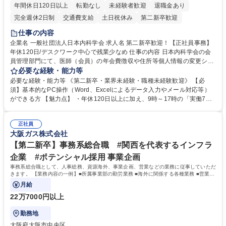
年間休日120日以上
転勤なし
未経験者歓迎
退職金あり
完全週休2日制
交通費支給
土日祝休み
第二新卒歓迎
仕事の内容
企業名 一般社団法人日本内科学会 求人名 第二新卒歓迎！【正社員事務】
年休120日/デスクワーク中心で残業少なめ 仕事の内容 日本内科学会の会
員管理部門にて、医師（会員）の年会費徴収や住所等個人情報の変更シス
テム入力、電話・FAX対応をお任せします。将来的には、各種委員会の運
必要な経験・能力等
営事務局業務などにも幅広く携わっていただきます。 【会員管理・データ
必要な経験・能力等 《第二新卒・業界未経験・職種未経験歓迎》 【必
入力業務】 ・医師（会員）の住所変更、個人情報のシステム登録・更新
須】基本的なPC操作（Word、Excelによるデータ入力やメール対応等）
・年会費の徴収管理や入金データの照合確認 【問い合わせ対応】 ・会員
ができる方 【魅力点】 ・年休120日以上に加え、9時～17時の「実働7時
（医師）からの電話、FAX、ネット申請に伴う相談受付 ・複雑な案件のへ
間勤務」で残業も少なくワークライフバランスは抜群です。 【将来的な業
のエスカレーション・連携対応 募集職種 第二新卒歓迎！【正社員事務】
務（各種委員会運営）】 ・学会内における各種委員会のスケジュール調
年休120日/デスクワーク中心で残業少なめ
正社員
整、資料作成、当日の運営サポート 学歴・資格 学歴：大学院 大学 語学
大阪ガス株式会社
力： 資格：
【第二新卒】事務系総合職 #関西を代表するインフラ
企業 #ポテンシャル採用 事業企画
事務系総合職として、人事総務、資源海外、事業企画、営業などの業務に従事していただ
きます。 【業務内容の一例】■所属事業部の勤労業務 ■海外に関係する各種業務 ■営業部
門の企画スタッフ、ルート営業
月給
22万7000円以上
勤務地
大阪府大阪市中央区