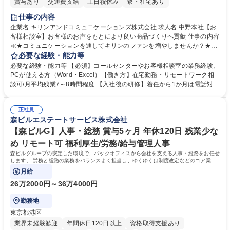
賞与あり
交通費支給
土日祝休み
寮・社宅あり
仕事の内容
企業名 キリンアンドコミュニケーションズ株式会社 求人名 中野本社【お
客様相談室】お客様のお声をもとにより良い商品づくりへ貢献 仕事の内容
≪★コミュニケーションを通してキリンのファンを増やしませんか？★≫
お客様のお声をより良い商品づくりに活かしていく上で、窓口となるお客
必要な経験・能力等
様相談室でのお仕事です。 日々お客様からいただくキリングループへのご
必要な経験・能力等 【必須】コールセンターやお客様相談室の業務経験、
意見を、企業活動に活かしています。お客様からの声に迅速かつ誠意をも
PCが使える方（Word・Excel）【働き方】在宅勤務・リモートワーク相
って対応、情報提供するとともにグループ内活動に反映しています。 【具
談可/月平均残業7～8時間程度 【入社後の研修】着任から1か月は電話対応
体的には】電話応対、メール、お手紙対応、ご指摘品調査報告書作成、有
のOJTを中心に実施し、電話対応に慣れた段階でメール・手紙のOJTを実
人チャットボット対応など。 【1日の対応件数】■電話：月間一人当たり
施する予定です。独り立ち以降もしっかりフォローする体制を整えていま
平均100件前後■メール・手紙：同上40件前後 募集職種 中野本社【お客様
正社員
すのでご安心ください。 【当社について】キリングループの広報機能を担
森ビルエステートサービス株式会社
相談室】お客様のお声をもとにより良い商品づくりへ貢献
う会社として、お客様との出会いを大切にし、磨き上げたホスピタリティ
を込めてコミュニケーションをとりながら広報関連業務を行っておりま
【森ビルG】人事・総務 賞与5ヶ月 年休120日 残業少な
す。 学歴・資格 学歴：大学院 大学 高専 短大 専修学校 高校 語学力： 資
め リモート可 福利厚生/労務/給与管理人事
格：
森ビルグループの安定した環境で、バックオフィスから会社を支える人事・総務をお任せ
します。 労務と総務の業務をバランスよく担当し、ゆくゆくは制度改定などのコア業務
にも挑戦できる、やりがいある環境です。
月給
26万2000円～36万4000円
勤務地
東京都港区
業界未経験歓迎
年間休日120日以上
資格取得支援あり