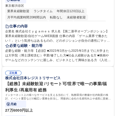
東京都渋谷区
業界未経験歓迎
ランチタイム
年間休日120日以上
月平均残業時間20時間以内
転勤なし
未経験者歓迎
住宅手当あり
経験者歓迎
完全週休2日制
インセンティブあり
仕事の内容
交通費支給
土日祝休み
服装自由
昼食補助あり
第二新卒歓迎
企業名 株式会社Ｃｙｇａｍｅｓ 求人名 【第二新卒オープンポジション】
業界未経験歓迎/自社ゲーム/WEB面接 仕事の内容 「ゲーム業界で働きた
食事補助あり
い！」という気持ちはあるものの、どのポジションが自分の適性にマッチ
しているか悩んでいる方が対象となります！ 総合職（プランナー/データ
必要な経験・能力等
アナリストなど）、技術職（開発エンジニ ア/インフラエンジニアな
必要な経験・能力等 【必須】■2023年3月から2025年3月までに大学また
ど）、デザイン職（デザイナー/イラストレ ーターなど）等から、面接で
は大学院（博士課程含む）卒業/修了した方■社会人経験がある方 ■映画や
ご希望と適正にマッチしたポジションをご案内いたします。ゲームやエン
ゲームなどのコンテンツに親しみ、ビジネスとして興味がある方 《入社実
タメコンテンツが大好きで、「ゲーム業界の未来を自らの手で作りたい」
績 例》 ・メーカー → プロジェクトマネージャー ・ソーシャルゲーム →
「最高のコンテンツを作るためには、何でもやる」という情熱に溢れた方
ゲームプランナー ・通信 → ゲームエンジニア ・独立行政法人 → データ
のご応募をお待ちしております。 募集職種 【第二新卒オープンポジショ
正社員
サイエンティスト 学歴・資格 学歴：大学院 大学 語学力： 資格：
株式会社日本レジストリサービス
ン】業界未経験歓迎/自社ゲーム/WEB面接
【総務】未経験歓迎 /リモート可/世界で唯一の事業/福
利厚生 /再雇用有 総務
インターネット上の様々なサービスを支える当社にて、執務環境の整備や社内制度の検
討、イベント運営などの幅広い業務を担当し、間接的に会社の生産性向上や成長に貢献し
ている部署です。
月給
27万6000円以上