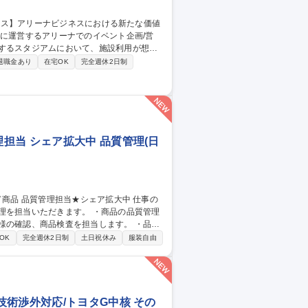
ントの企画立案 ・上記イベント利用時にお
退職金あり
在宅OK
完全週休2日制
用後管理するスタジアム運営会社への出向可
セールス】アリーナビジネスにおける新たな価値創造
担当 シェア拡大中 品質管理(日
だきます。 ・商品の品質管理
様の確認、商品検査を担当します。 ・品質
OK
完全週休2日制
土日祝休み
服装自由
術渉外対応/トヨタG中核 その