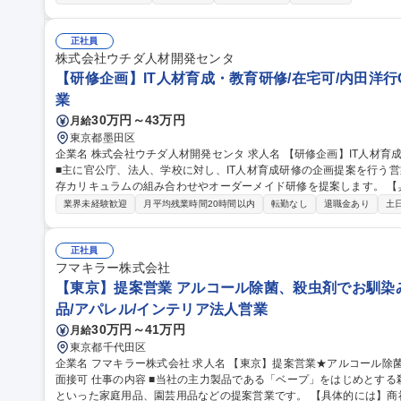
ーションを通じてキャリアの選択肢を広げ、将来の管理職および経営
【■主な配属先】◎法人営業部門/リテールサービス部門/ガス営業部門
部門/事業戦略部門/管理間接部門 募集職種 [100494]【名古屋/事務総合職】オープンポジション※中部電力の小売
正社員
事業者
株式会社ウチダ人材開発センタ
【研修企画】IT人材育成・教育研修/在宅可/内田洋行
業
30万円～43万円
月給
東京都墨田区
企業名 株式会社ウチダ人材開発センタ 求人名 【研修企画】IT人材育成・教育研修/在宅可/内田洋行G 仕事の内容
■主に官公庁、法人、学校に対し、IT人材育成研修の企画提案を行う
存カリキュラムの組み合わせやオーダーメイド研修を提案します。 【具体的には】初回面談で顧客の人材育成課
題をヒアリングし、新入社員研修やプログラミング研修等のIT教育サ
業界未経験歓迎
月平均残業時間20時間以内
転勤なし
退職金あり
土
ーメイド提案50%の割合で、パートナー講師と連携しながらゼロから
容】■DX人材育成研修■IT基礎研修■IT技術者育成研修■ビジネスマナー研修■営業ス
画】IT人材育成・教育研修/在宅可/内田洋行G
正社員
フマキラー株式会社
【東京】提案営業 アルコール除菌、殺虫剤でお馴染み
品/アパレル/インテリア法人営業
30万円～41万円
月給
東京都千代田区
企業名 フマキラー株式会社 求人名 【東京】提案営業★アルコール除菌、殺虫剤でお馴染みのフマキラー ◎WEB
面接可 仕事の内容 ■当社の主力製品である「ベープ」をはじめとする殺虫用品や「キッチン用アルコール除菌」
といった家庭用品、園芸用品などの提案営業です。 【具体的には】商