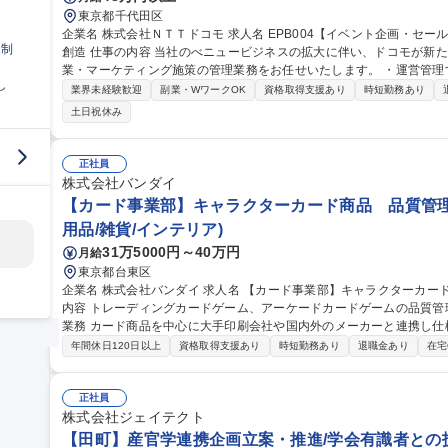
東京都千代田区
企業名 株式会社ＮＴＴドコモ 求人名 EPB004【イベント企画・セールス】アリーナビジネスにおける新たな価値
日制
創造 仕事の内容 当社のべニュービジネスの拡大に伴い、ドコモが新たに運営するアリーナでのイベント企画/営
業・マーケティング施策の管理業務をお任せいたします。 ・運営管理するスタジアムにおいて、施設利用が想定
し
される興行主（特に音楽興行主）へのブッキング営業業務や自主イベ
業界未経験歓迎
副業・WワークOK
資格取得支援あり
時短勤務あり
ける、マーケティング施策の実行管理 ※今回のポジションでは、採
土日祝休み
能性がございます。 募集職種 EPB004【イベント企画・
正社員
株式会社バンダイ
【カード事業部】キャラクターカード商品 品質管理
用品/雑貨/インテリア)
31万5000円～40万円
月給
東京都台東区
企業名 株式会社バンダイ 求人名 【カード事業部】キャラクターカード商品 品質管理担当★シェア拡大中 仕事の
内容 トレーディングカードゲーム、アーケードカードゲームの品質管理を担当いた
業務 カード商品を中心に大手印刷会社や国内外のメーカーと連携し仕
向上、持続性向上に向けた各種取組み 募集職種 【カード事業部】キャラクターカード商品 品質管理担当★シェア
年間休日120日以上
資格取得支援あり
時短勤務あり
退職金あり
在宅
拡大中
正社員
株式会社ジェイテクト
【田町】産官学連携企画立案・推進/学会有識者との技