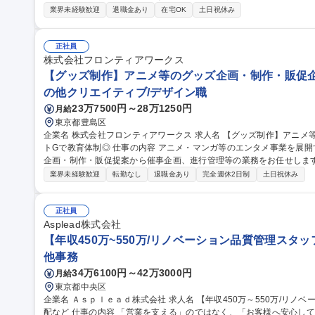
ー、スーパー ドラッグストア等 ）への本部商談と店頭での販売促進を中心に担っていただきます。市場や販売動
業界未経験歓迎
退職金あり
在宅OK
土日祝休み
向の調査 ・製品や売場レイアウトの提案、 その提案資料の作成（ディ
暮らしを守ることに直結するやりがいのある営業です ■弊社は海外で
は海外営業としてのキャリア構築も可能です。 募集職種 【東京】提案営業★アルコール除菌、殺虫剤でお馴染み
正社員
のフマキラー ◎WEB面接可
株式会社フロンティアワークス
【グッズ制作】アニメ等のグッズ企画・制作・販促企
の他クリエイティブ/デザイン職
23万7500円～28万1250円
月給
東京都豊島区
企業名 株式会社フロンティアワークス 求人名 【グッズ制作】アニメ等のグッズ企画・制作・販促企画/アニメイ
トGで教育体制◎ 仕事の内容 アニメ・マンガ等のエンタメ事業を展開する当社にて、アニメ・ゲーム等のグッズ
企画・制作・販促提案から催事企画、進行管理等の業務をお任せします
を盛り上げる仕事です 【具体的な業務】◆グッズの企画提案・市場調査◆制作進行・スケジュール管理（デザイ
業界未経験歓迎
転勤なし
退職金あり
完全週休2日制
土日祝休み
ン・製造依頼等）◆販売戦略の考案・実行（POPUPストア等の販促
開催◆庶務業務 入社後3カ月～半年ほど、先輩たちが丁寧にフォロー
人で1タイトルのグッズ展開（企画、版元交渉、製造管理、販促）を担当いただきます。
正社員
作】アニメ等のグッズ企画・制作・販促企画/アニメイトGで教育体制
Asplead株式会社
【年収450万~550万/リノベーション品質管理スタ
他事務
34万6100円～42万3000円
月給
東京都中央区
企業名 Ａｓｐｌｅａｄ株式会社 求人名 【年収450万～550万/リノベーション品質管理スタッフ】完工検査/職人手
配など 仕事の内容 「営業を支える」のではなく、「お客様へ安心して住まいを引き渡す」仕事です。当社は中古