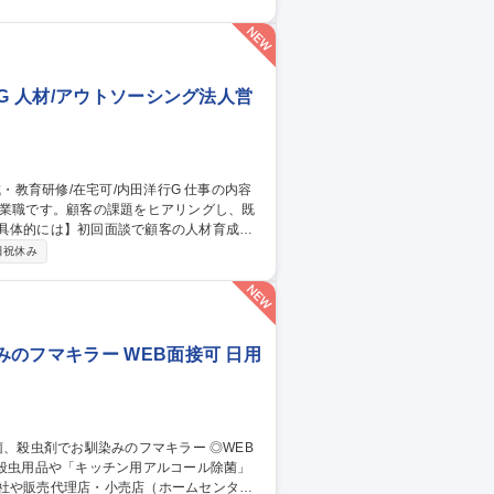
幹部候補としての成長を期待しています。
/サステナブル社会推進部門/電力調達・需給
G 人材/アウトソーシング法人営
営業職です。顧客の課題をヒアリングし、既
ービスを提案します。既存商材50%、オーダ
日祝休み
研修を企画することもあります。 【研修内
キル研修等 募集職種 【研修企
のフマキラー WEB面接可 日用
社や販売代理店・小売店（ホームセンタ