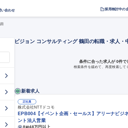
採用検討中の
問い合わせ
鶴田
ビジョン コンサルティング 鶴田の転職・求人・
条件に合った求人が 0件で
検索条件を緩めて、再度検索して
新着求人
正社員
株式会社NTTドコモ
EPB004【イベント企画・セールス】アリーナビジ
ント法人営業
48万円以上
月給