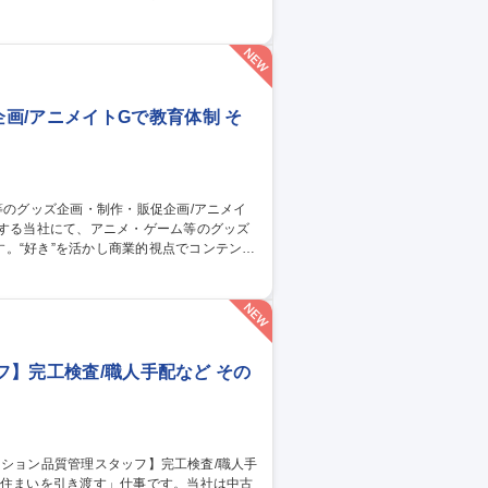
スプレイや販促物の企画）等。 ■人の命や
も殺虫剤事業を展開しております。将来的に
画/アニメイトGで教育体制 そ
。“好き”を活かし商業的視点でコンテンツ
企画等）◆催事・オンリーショップの企画・
する業務習得期間を設けます。ゆくゆくは1
 募集職種 【グッズ制
◎
ッフ】完工検査/職人手配など その