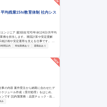
平均残業15h/教育体制 社内シス
統計画や安定運用を支える仕事です。 ・
況の解析、設備容量の検討 ・将来の電力系
0時間以内
時短勤務あり
退職金あり
ory等を用いた系統解析 ・解析結果をもとにし
ア 週3
スケジュール作成（受付処理）をはじめ、
ェック・出荷
ントロール：月150～350件の進捗管理 ・顧
休み
元化 募集職種 【発送オペ