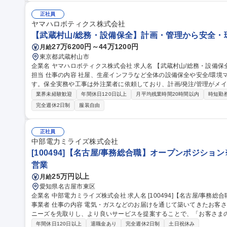
レーションの進行管理】
正社員
ヤマハロボティクス株式会社
【武蔵村山/総務・設備保全】計画・管理から安全・
27万6200円～44万1200円
月給
東京都武蔵村山市
企業名 ヤマハロボティクス株式会社 求人名 【武蔵村山/総務・設備保全】計画・管理から安全・環境まで幅広く
担当 仕事の内容 社屋、生産インフラなど全体の設備保全や安全/環境マネジメントを含む総務業務をお任せしま
す。保全実務や工事は外注業者に依頼しており、計画/発注/管理がメ
きます。 ■総務業務 ■社屋、生産インフラ、社宅等の修理・更新手配 ■長期保全計画の作成 ■安全衛生・環境マネ
業界未経験歓迎
年間休日120日以上
月平均残業時間20時間以内
時短勤
ジメントシステムの再構築 ■産廃管理 ■その他 募集職種 【武蔵村山/総務・設備保全】計画・管理から安全・環境
完全週休2日制
服装自由
まで幅広く担当
正社員
中部電力ミライズ株式会社
[100494]【名古屋/事務総合職】オープンポジショ
営業
25万円以上
月給
愛知県名古屋市東区
企業名 中部電力ミライズ株式会社 求人名 [100494]【名古屋/事務総合職】オープンポジション※中部電力の小売
事業者 仕事の内容 電気・ガスなどのお届けを通じて築いてきたお客さまとの「つながり」をもとに、お客さまの
ニーズを先取りし、より良いサービスを提案することで、「お客さま
決」を実現し、 新たな価値をお届けすることを目指し総合職を募集いたします。 ■総合職として、ジョブローテ
年間休日120日以上
退職金あり
完全週休2日制
土日祝休み