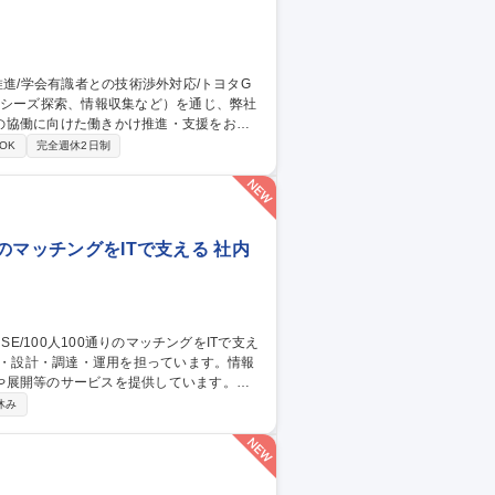
の協働に向けた働きかけ推進・支援をお任
OK
完全週休2日制
携の企画立案・推進 ◆主要大学・有識者と
りのマッチングをITで支える 社内
や展開等のサービスを提供しています。
社内用IaaS/SaaS/Idpの設計/構築/運
休み
増床に伴うIT設備の設計、構築、運用保守
ークあふれる“会社”を創る」ために「いつ
す 募集職種 ■システムア