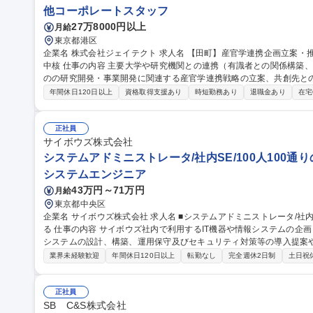
他コーポレートスタッフ
27万8000円以上
月給
東京都港区
企業名 株式会社ジェイテクト 求人名 【田町】産官学連携企画立案・推進/学会有識者との技術渉外対応/トヨタG
中核 仕事の内容 主要大学や研究機関との連携（有識者との関係構築、シーズ探索、情報収集など）を通じ、弊社
のの研究開発・事業開発に関連する産官学連携戦略の立案、共創先と
せします。 社外との幅広い交流を通じてニーズとシーズのマッチングを図り社会課題の解決や未来の社会に対す
年間休日120日以上
資格取得支援あり
時短勤務あり
退職金あり
在宅
る技術開発等、常に最先端の技術に関わることが出来ます。 ◆社外連
の関係構築・人脈形成 ◆関連省庁・団体との技術渉外、情報収集 募集職種 【田町】産官学連携企画立案・推進/
学会有識者との技術渉外対応/トヨタG中核
正社員
サイボウズ株式会社
システムアドミニストレータ/社内SE/100人100通
システムエンジニア
43万円～71万円
月給
東京都中央区
企業名 サイボウズ株式会社 求人名 ■システムアドミニストレータ/社内SE/100人100通りのマッチングをITで支え
る 仕事の内容 サイボウズ社内で利用するIT機器や情報システムの企画・設計・調達・運用を担っています。情報
システムの設計、構築、運用保守及びセキュリティ対策等の導入提案
【業務内容】■サイボウズの働き方を支えるITシステムの設計/構築/運用保守■
業界未経験歓迎
年間休日120日以上
転勤なし
完全週休2日制
土日祝
用保守■社内用オンプレミスサーバーの設計・運用保守■拠点の構築・
※当社の企業理念を実現するための社内環境づくり、つまり「チームワ
でも、どこでも、誰とでも、最高の仕事ができるITを提供する」をミッションとしていま
正社員
ドミニストレータ/社内SE/100人100通りのマッチングをITで支える
SB C&S株式会社