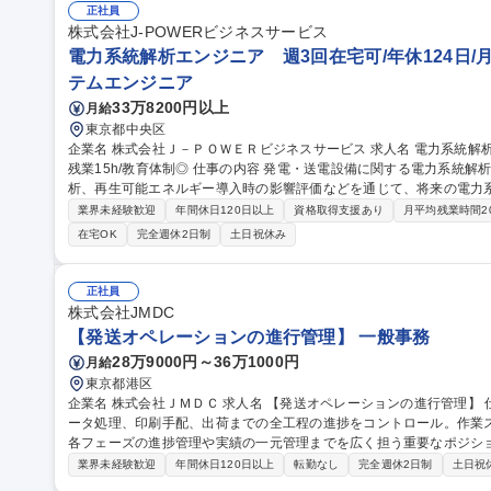
正社員
株式会社J-POWERビジネスサービス
電力系統解析エンジニア 週3回在宅可/年休124日/月
テムエンジニア
33万8200円以上
月給
東京都中央区
企業名 株式会社Ｊ－ＰＯＷＥＲビジネスサービス 求人名 電力系統解析エンジニア 週3回在宅可/年休124日/月平均
残業15h/教育体制◎ 仕事の内容 発電・送電設備に関する電力系統解析業務を担当します。潮流計算や安定度解
析、再生可能エネルギー導入時の影響評価などを通じて、将来の電力系
発電設備や新規需要家の系統連系に伴う影響評価 ・電圧変動や潮流状
業界未経験歓迎
年間休日120日以上
資格取得支援あり
月平均残業時間2
統計画に向けたシミュレーション ・RTDS、PSCAD、PowerFact
在宅OK
完全週休2日制
土日祝休み
た技術検討資料の作成 ・解析手法の高度化や支援ツール開発にも挑戦可能 募集職種 電力系統解析エンジニ
回在宅可/年休124日/月平均残業15h/教育体制◎
正社員
株式会社JMDC
【発送オペレーションの進行管理】 一般事務
28万9000円～36万1000円
月給
東京都港区
企業名 株式会社ＪＭＤＣ 求人名 【発送オペレーションの進行管理】 仕事の内容 案件受注から納期に合わせたデ
ータ処理、印刷手配、出荷までの全工程の進捗をコントロール。作業
各フェーズの進捗管理や実績の一元管理までを広く担う重要なポジションです [1]内製業務：品質チ
対応・資材管理 [2]外注業務：発注進行 [3]進行管理・事務： ・案件コ
業界未経験歓迎
年間休日120日以上
転勤なし
完全週休2日制
土日祝
客対応：納品書等作成、連絡、問い合わせ ・クロージング：実績・書類管理、データ一