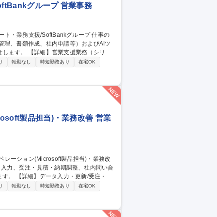
tBankグループ 営業事務
管理、書類作成、社内申請等）およびAIツ
援業務（シリア
・請求書等の書類作成・発行/押印申請等の社
り
転勤なし
時短勤務あり
在宅OK
改善/業務の標準化・マニュアル整備 【働
しており、業務に慣れた後は週1～2日程度の在
ト・業務支援/SoftBankグループ
soft製品担当)・業務改善 営業
/受注・見
等の資料作成/AIツール(Microsoft
り
転勤なし
時短勤務あり
在宅OK
応の業務改善 【働き方】TeamsやGmailを活
ける環境を整えています。 募集職種
・業務改善