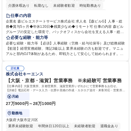
介護休暇あり
転勤なし
未経験者歓迎
時短勤務あり
経験者歓迎
退職金あり
在宅OK
賞与あり
育休あり
仕事の内容
完全週休2日制
交通費支給
長期歓迎
駅近5分以内
土日祝休み
企業名 森ビルエステートサービス株式会社 求人名 【森ビルG】人事・総
務◆賞与5ヶ月◆年休120日◆残業少なめ◆リモート可 仕事の内容 森ビル
グループの安定した環境で、バックオフィスから会社を支える人事・総務
をお任せします。 労務と総務の業務をバランスよく担当し、ゆくゆくは制
必要な経験・能力等
度改定などのコア業務にも挑戦できる、やりがいある環境です。 ■勤怠管
必要な経験・能力等 【必須】人事経験（労務・給与社保等）及び総務経験
理、給与計算、社会保険手続き、年末調整等の労務管理全般 ■入退社手続
【歓迎】経理実務経験、簿記3級以上 業界未経験の方も歓迎です。マニュ
き、社内規定の改定や人事制度改定などのコア業務 ■社内イベントの企画
アルと部内OJT体制があるため、即戦力として安心して始められます。
運営やその他総務業務全般 ※労務と総務を1：1の割合でお任せ。 入社後
【魅力・やりがい】森ビルGの安定基盤で労務から総務まで幅広く携われ
は部内のOJTを中心に、あなたの経験に合わせて不足している部分はいつ
ます。定型業務に留まらず、社内規定や人事制度の改定など会社のコア業
でも質問・相談できる環境が整っているため、安心して成長できます。 募
正社員
務に挑戦できるため、自身の成長と組織への貢献度をダイレクトに実感で
株式会社キーエンス
集職種 【森ビルG】人事・総務◆賞与5ヶ月◆年休120日◆残業少なめ◆
きます。 残業少なめ、週1日リモート可など、ワークライフバランスを保
リモート可
ち長期活躍できる環境です。 「これまでの幅広い経験を活かし、長期的な
【大阪・京都・滋賀】営業事務 ※未経験可 営業事務
キャリアを築きたい」という前向きな意欲と挑戦を全力で応援します。 学
【仕事内容】大阪営業所、京都営業所、滋賀営業所いずれかにて営業事務をお任せ。
歴・資格 学歴：大学院 大学 高専 短大 専修学校 高校 語学力： 資格：日商
【詳細】電話応対・データ入力・伝票や見積の作成・カタログ送付・来客対応・営業所内
で発生する事務業務や業務改善をお任せ。
簿記検定1級 日商簿記検定2級 日商簿記検定3級
月給
27万9000円～28万1000円
勤務地
大阪府大阪市淀川区
業界未経験歓迎
年間休日120日以上
未経験者歓迎
退職金あり