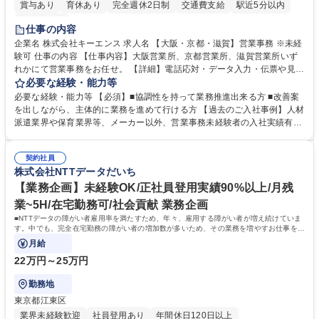
賞与あり
育休あり
完全週休2日制
交通費支給
駅近5分以内
土日祝休み
仕事の内容
企業名 株式会社キーエンス 求人名 【大阪・京都・滋賀】営業事務 ※未経
験可 仕事の内容 【仕事内容】大阪営業所、京都営業所、滋賀営業所いず
れかにて営業事務をお任せ。 【詳細】電話応対・データ入力・伝票や見積
の作成・カタログ送付・来客対応・営業所内で発生する事務業務や業務改
必要な経験・能力等
善をお任せ。 【教育制度】ご入社後、育成担当とペアになりながらOJTに
必要な経験・能力等 【必須】■協調性を持って業務推進出来る方 ■改善案
て業務を覚えていただくことが可能です。業務システムがきちんと構築さ
を出しながら、主体的に業務を進めて行ける方 【過去のご入社事例】人材
れているため、スムーズに仕事に慣れることができる環境です。また、
派遣業界や保育業界等、メーカー以外、営業事務未経験者の入社実績有
「チームで成果を出す文化」があり、良いやり方を積極的に共有しながら
【当社の事務職について】単なる事務ではなく主体性を発揮したサポート
常に改善を目指す風土のため、安心して業務に取り組んでいただけます。
により、キーエンスの付加価値向上に貢献します。ベースの定型業務に加
募集職種 【大阪・京都・滋賀】営業事務 ※未経験可
契約社員
えて、お客様や社員の状況に合わせ、能動的なサポート、改善の動きも期
株式会社NTTデータだいち
待され。組織を支えるスペシャリストとして、チームに貢献し、結果的に
社員から頼られる存在になることができます。平均19:30の退勤以降の業
【業務企画】未経験OK/正社員登用実績90%以上/月残
務の持ち帰りも禁止されており、メリハリのある働き方となります。 学
業~5H/在宅勤務可/社会貢献 業務企画
歴・資格 学歴：大学院 大学 高専 短大 語学力： 資格：
■NTTデータの障がい者雇用率を満たすため、年々、雇用する障がい者が増え続けていま
す。中でも、完全在宅勤務の障がい者の増加数が多いため、その業務を増やすお仕事を担
っていただきます。
月給
22万円～25万円
勤務地
東京都江東区
業界未経験歓迎
社員登用あり
年間休日120日以上