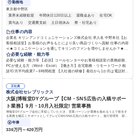
勤務地
東京都中野区
業界未経験歓迎
年間休日120日以上
退職金あり
在宅OK
賞与あり
交通費支給
土日祝休み
寮・社宅あり
仕事の内容
企業名 キリンアンドコミュニケーションズ株式会社 求人名 中野本社【お
客様相談室】お客様のお声をもとにより良い商品づくりへ貢献 仕事の内容
≪★コミュニケーションを通してキリンのファンを増やしませんか？★≫
お客様のお声をより良い商品づくりに活かしていく上で、窓口となるお客
必要な経験・能力等
様相談室でのお仕事です。 日々お客様からいただくキリングループへのご
必要な経験・能力等 【必須】コールセンターやお客様相談室の業務経験、
意見を、企業活動に活かしています。お客様からの声に迅速かつ誠意をも
PCが使える方（Word・Excel）【働き方】在宅勤務・リモートワーク相
って対応、情報提供するとともにグループ内活動に反映しています。 【具
談可/月平均残業7～8時間程度 【入社後の研修】着任から1か月は電話対応
体的には】電話応対、メール、お手紙対応、ご指摘品調査報告書作成、有
のOJTを中心に実施し、電話対応に慣れた段階でメール・手紙のOJTを実
人チャットボット対応など。 【1日の対応件数】■電話：月間一人当たり
施する予定です。独り立ち以降もしっかりフォローする体制を整えていま
平均100件前後■メール・手紙：同上40件前後 募集職種 中野本社【お客様
正社員
すのでご安心ください。 【当社について】キリングループの広報機能を担
株式会社セレブリックス
相談室】お客様のお声をもとにより良い商品づくりへ貢献
う会社として、お客様との出会いを大切にし、磨き上げたホスピタリティ
を込めてコミュニケーションをとりながら広報関連業務を行っておりま
大阪|博報堂DYグループ【CM・SNS広告の入稿サポー
す。 学歴・資格 学歴：大学院 大学 高専 短大 専修学校 高校 語学力： 資
ト業務】9月・10月入社限定! 営業事務
格：
博報堂DYグループ会社に常駐していただき、営業パーソンが業務を進めるうえで発生す
る業務を幅広くサポートとしてテレビCMやSNS広告の入稿サポート、進行管理等 部内
アシスタントとしての業務をお任せします。
年俸
336万円～420万円