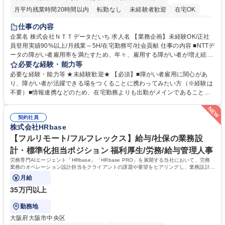
月平均残業時間20時間以内
転勤なし
未経験者歓迎
在宅OK
育休あり
完全週休2日制
交通費支給
駅近5分以内
土日祝休み
仕事の内容
企業名 株式会社ＮＴＴデータだいち 求人名 【業務企画】未経験OK/正社
員登用実績90%以上/月残業～5H/在宅勤務可/社会貢献 仕事の内容 ■NTTデ
ータの障がい者雇用率を満たすため、年々、雇用する障がい者が増え続け
ています。中でも、完全在宅勤務の障がい者の増加数が多いため、その業
必要な経験・能力等
務を増やすお仕事を担っていただきます。 【詳細】■既存業務の拡大およ
必要な経験・能力等 ★未経験歓迎★ 【必須】■障がい者雇用に関心があ
び運用のサポート(オペレーション業務:申請書の作成代行等) ■新規事業・
り、障がい者が活躍できる場をつくることに携わってみたい方（※経験は
サービスの企画立案および推進 障がい者の方にどんな仕事があると良いか
不要）■情報連携などのため、在宅勤務よりも出勤がメインであることに
考えてみてほしいと募集しているので、意見を吸い上げ実現に向けて企画
理解いただける方 【魅力・やりがい】自身の企画が障がい者の新たな雇用
します。 ■在宅勤務の障がい者社員とのコミュニケーションを通じた適性
や活躍の場を生む、唯一無二の社会貢献性を実感できます。 【正社員登
やスキルの把握 ■AI活用業務など、既存領域を超えた案件の開拓 ■NTTデ
契約社員
用】正社員登用を前提としておりますので、最短で1.5年～2年で正社員へ
株式会社HRbase
ータグループの会社へ提案活動 募集職種 【業務企画】未経験OK/正社員登
の雇用切り替えとなります。過去の正社員登用率は90％です。 将来的に
用実績90%以上/月残業～5H/在宅勤務可/社会貢献
は当社の中核となる管理職になって頂く事を期待しています。 正社員登用
【フルリモート/フルフレックス】給与/社保の業務設
に向け全力でサポートを行いますのでご安心ください。 学歴・資格 学
計・標準化担当ポジション 福利厚生/労務/給与管理人事
歴：大学院 大学 高専 短大 専修学校 高校 語学力： 資格：
労務専門AIエージェント「HRbase」「HRbase PRO」を展開する当社において、労務
業務のオペレーション設計担当をクライアントの課題や要望をヒアリングし、業務設計や
システム設定へと落とし込むポジションです。
月給
35万円以上
勤務地
大阪府大阪市中央区