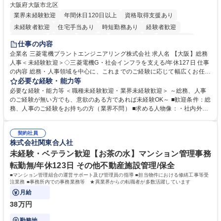
大阪府大阪市北区
業界未経験歓迎
年間休日120日以上
資格取得支援あり
未経験者歓迎
住宅手当あり
時短勤務あり
経験者歓迎
退職金あり
在宅OK
賞与あり
完全週休2日制
交通費支給
仕事の内容
駅近5分以内
土日祝休み
服装自由
寮・社宅あり
食事補助あり
企業名 三菱電機プラントエンジニアリング株式会社 求人名 【大阪】総務
人事＜未経験歓迎＞◇三菱電機G・社会インフラを支える/年休127日 仕事
の内容 総務・人事領域を中心に、これまでのご経験に応じて幅広くお任せ
します。 ＜具体的には＞ ・総務/人事労務（給与・社保・勤怠管理など）
必要な経験・能力等
・採用・教育研修 ・福利厚生運用 など ※基本的には事務所勤務ですが、
必要な経験・能力等 ＜職種未経験歓迎・業界未経験歓迎＞ ～総務、人事
採用や教育等の業務内容により、関西圏以外への日帰り・宿泊を伴う国内
のご経験が無い方でも、意欲のある方であれば未経験OK～ ■歓迎条件：総
出張もございます。 ※担当業務を持ちつつ、お互いに助け合いながら、総
務、人事のご経験をお持ちの方（業界不問） ■求める人物像：・社内外の
務部という組織として協力しながら進める体制です。 募集職種 【大阪】
関係各部門との調整を率先して行い、業務を円滑に遂行できる協調性やコ
総務人事＜未経験歓迎＞◇三菱電機G・社会インフラを支える/年休127日
ミュニケーション能力を持っている方 ・人事総務領域に興味がありゼネラ
契約社員
リスト志向をお持ちの方 学歴・資格 学歴：大学院 大学 語学力： 資格：
株式会社関東合人社
未経験・ベテラン歓迎【お茶の水】マンション管理事務
転勤無/年休123日 その他不動産施設管理/保全
■マンション管理組合の運営サポート及び管理員の指導 ■担当物件における修繕工事等受
注業務 ■事務所内での事務業務等 ★異業界からの転職者が多数活躍しています
月給
38万円
勤務地