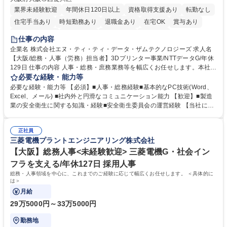
業界未経験歓迎
年間休日120日以上
資格取得支援あり
転勤なし
住宅手当あり
時短勤務あり
退職金あり
在宅OK
賞与あり
完全週休2日制
交通費支給
土日祝休み
服装自由
仕事の内容
企業名 株式会社エヌ・ティ・ティ・データ・ザムテクノロジーズ 求人名
【大阪/総務・人事（労務）担当者】3Dプリンター事業/NTTデータG/年休
129日 仕事の内容 人事・総務・庶務業務等を幅広くお任せします。本社コ
ーポレート部門と連携しながら、決められた業務だけではなく、社員や現
必要な経験・能力等
場を支えるバックオフィス担当として状況に応じて柔軟に対応いただくこ
必要な経験・能力等 【必須】■人事・総務経験■基本的なPC技術(Word、
とを期待します。 【詳細】■入退社手続き、社員情報管理■入社時オリエ
Excel、メール) ■社内外と円滑なコミュニケーション能力 【歓迎】■製造
ンテーションの実施■勤怠・各種申請内容の確認■採用業務のサポート■来
業の安全衛生に関する知識・経験■安全衛生委員会の運営経験 【当社につ
客・電話対応 ■郵便物の受領・発送・管理■オフィス設備・備品管理■建
いて】 ◎設立したばかりの会社であり、一緒に企業を立ち上げ・拡大しよ
物・設備修繕の手配及び業者対応■押印・契約書管理等の庶務業務■安全衛
うという意欲のある方を求めています。 ◎経営に近い立場で幅広くキャリ
生に関する業務等■健康診断、産業医面談、休職・復職手続き等の労務サ
正社員
アが磨けます。 ◎NTTデータグループであり福利厚生は充実しているとと
三菱電機プラントエンジニアリング株式会社
ポート■社内ルールの運用・各種社内案内■その他、拠点運営に関わる管理
もに、働き方改革も推進しています。 学歴・資格 学歴：大学院 大学 高専
部門業務 募集職種 【大阪/総務・人事（労務）担当者】3Dプリンター事
短大 専修学校 語学力： 資格：
【大阪】総務人事<未経験歓迎> 三菱電機G・社会イン
業/NTTデータG/年休129日
フラを支える/年休127日 採用人事
総務・人事領域を中心に、これまでのご経験に応じて幅広くお任せします。 ＜具体的に
は＞
月給
29万5000円～33万5000円
勤務地