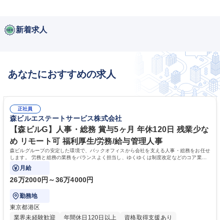
新着求人
あなたにおすすめの求人
正社員
森ビルエステートサービス株式会社
【森ビルG】人事・総務 賞与5ヶ月 年休120日 残業少な
め リモート可 福利厚生/労務/給与管理人事
森ビルグループの安定した環境で、バックオフィスから会社を支える人事・総務をお任せ
します。 労務と総務の業務をバランスよく担当し、ゆくゆくは制度改定などのコア業務
にも挑戦できる、やりがいある環境です。
月給
26万2000円～36万4000円
勤務地
東京都港区
業界未経験歓迎
年間休日120日以上
資格取得支援あり