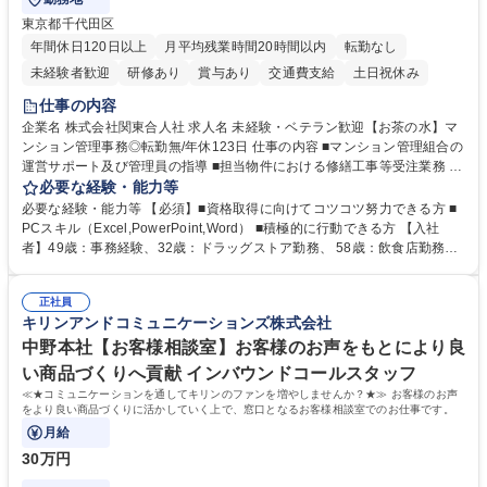
東京都千代田区
年間休日120日以上
月平均残業時間20時間以内
転勤なし
未経験者歓迎
研修あり
賞与あり
交通費支給
土日祝休み
仕事の内容
企業名 株式会社関東合人社 求人名 未経験・ベテラン歓迎【お茶の水】マ
ンション管理事務◎転勤無/年休123日 仕事の内容 ■マンション管理組合の
運営サポート及び管理員の指導 ■担当物件における修繕工事等受注業務 ■
事務所内での事務業務等 ★異業界からの転職者が多数活躍しています
必要な経験・能力等
【年収補足】532万円 ＋別途インセンティヴで平均約100万円/年（昨年度
必要な経験・能力等 【必須】■資格取得に向けてコツコツ努力できる方 ■
実績） ＋管理業務主任者資格手当50,000円/月 ★親会社である株式会社合
PCスキル（Excel,PowerPoint,Word） ■積極的に行動できる方 【入社
人社計画研究所社のグループ会社として、質の高いサービスと適性価格を
者】49歳：事務経験、32歳：ドラッグストア勤務、 58歳：飲食店勤務
武器に約20年受託戸数増加中です。https://www.gojin.co.jp/abt/abt_3.html
等：中途採用の9割が未経験者！ 【資格取得支援】■メンター制度■社内模
募集職種 未経験・ベテラン歓迎【お茶の水】マンション管理事務◎転勤
試や研修制度など充実！ ＊未資格者の8割以上が入社2年以内に資格を取
無/年休123日
正社員
得出来ております！ 【魅力】■フレックス制度、未経験からでも下限年収
キリンアンドコミュニケーションズ株式会社
を一律支給！ ■管理業務主任者資格取得後には50,000円/月の手当あり！
学歴・資格 学歴：大学院 大学 高専 短大 専修学校 高校 語学力： 資格：第
中野本社【お客様相談室】お客様のお声をもとにより良
一種運転免許普通自動車
い商品づくりへ貢献 インバウンドコールスタッフ
≪★コミュニケーションを通してキリンのファンを増やしませんか？★≫ お客様のお声
をより良い商品づくりに活かしていく上で、窓口となるお客様相談室でのお仕事です。
月給
30万円