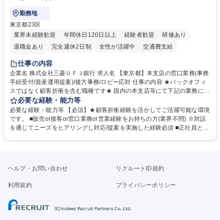
勤務地
東京都23区
業界未経験歓迎
年間休日120日以上
経験者歓迎
研修あり
退職金あり
完全週休2日制
女性が活躍中
交通費支給
土日祝休み
仕事の内容
企業名 株式会社三菱ＵＦＪ銀行 求人名 【東京都】本支店の窓口業務(事務
手続受付/資産運用提案)/後方事務/ロビー応対 仕事の内容 ★バックオフィ
スではなく顧客折衝を含む職種です★ 国内の本支店等にて下記の業務に従
事していただきます。 ■窓口/後方/ロビーにて事務手続等の受付・オペレ
必要な経験・能力等
ーション、お客様対応 ■窓口にて、ご来店された個人のお客様に対して金
必要な経験・能力等 【必須】★顧客折衝経験を活かしてご活躍可能な環境
融商品のご提案 ■効率的な事務運用の検討・構築等 ≪業務紹介：ご応募前
です。 ■販売or接客or窓口業務or営業経験をお持ちの方(業界不問) ※対話
に必ずご覧ください≫ ※記事 https://www.mysite.bk.mufg.jp/career/circle/
を通じてニーズをヒアリングし対応/提案を実施した経験必須 ■正社員とし
article17/ ※動画 https://youtu.be/H-S7HaJqqbg 募集職種 【東京都】本支
ての就業経験1年以上 【歓迎】■金融業界での就業経験■銀行での預金為替
店の窓口業務(事務手続受付/資産運用提案)/後方事務/ロビー応対
事務経験 ■金融商品の提案・販売経験 ≪魅力≫研修やOJT環境が整ってい
るので安心して入行いただけます。 幅広いキャリアの選択肢があり、公募
や社内副業等を活用し、 一人ひとりが挑戦できるカルチャーが浸透してい
ヘルプ・お問い合わせ
リクルートID規約
ます。 学歴・資格 学歴：大学院 大学 高専 短大 専修学校 高校 語学力：
資格：
利用規約
プライバシーポリシー