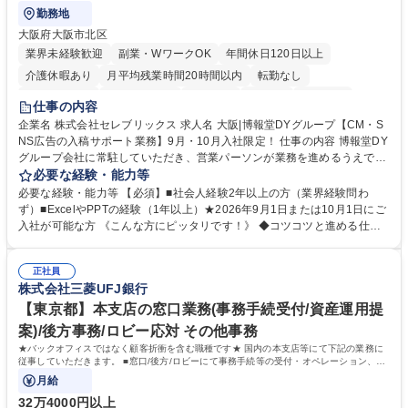
勤務地
大阪府大阪市北区
業界未経験歓迎
副業・WワークOK
年間休日120日以上
介護休暇あり
月平均残業時間20時間以内
転勤なし
未経験者歓迎
時短勤務あり
研修あり
在宅OK
育休あり
仕事の内容
完全週休2日制
交通費支給
駅近5分以内
企業名 株式会社セレブリックス 求人名 大阪|博報堂DYグループ【CM・S
NS広告の入稿サポート業務】9月・10月入社限定！ 仕事の内容 博報堂DY
グループ会社に常駐していただき、営業パーソンが業務を進めるうえで発
生する業務を幅広くサポートとしてテレビCMやSNS広告の入稿サポー
必要な経験・能力等
ト、進行管理等 部内アシスタントとしての業務をお任せします。 ◆得意
必要な経験・能力等 【必須】■社会人経験2年以上の方（業界経験問わ
先との定例資料作成 ◆競合調査 ◆広告出稿の進行管理、確認 ◆広告出稿
ず）■ExcelやPPTの経験（1年以上）★2026年9月1日または10月1日にご
後のデータ抽出と効果測定、資料作成 ◆TVCM放送枠の情報管理、不備確
入社が可能な方 《こんな方にピッタリです！》 ◆コツコツと進める仕事
認 ◆TV視聴率データ抽出、資料作成 ◆SNS広告(InstagramやFacebook
が好きな方 ◆チームで協力しながらやりがいのある仕事がしたい方 ◆コ
等)の入稿サポート ◆常駐先への活動履歴の報告 ◆得意先とのビジネスメ
ミュニケーションを取りながら仕事をするのが得意な方 ◆業務を通してキ
ール対応 ◆常駐先に向けた事業拡大の提案 など 募集職種 大阪|博報堂DY
正社員
ャリア・スキルUPを目指したい方 学歴・資格 学歴：大学院 大学 高専 短
株式会社三菱UFJ銀行
グループ【CM・SNS広告の入稿サポート業務】9月・10月入社限定！
大 専修学校 高校 語学力： 資格：
【東京都】本支店の窓口業務(事務手続受付/資産運用提
案)/後方事務/ロビー応対 その他事務
★バックオフィスではなく顧客折衝を含む職種です★ 国内の本支店等にて下記の業務に
従事していただきます。 ■窓口/後方/ロビーにて事務手続等の受付・オペレーション、お
客様対応
月給
32万4000円以上