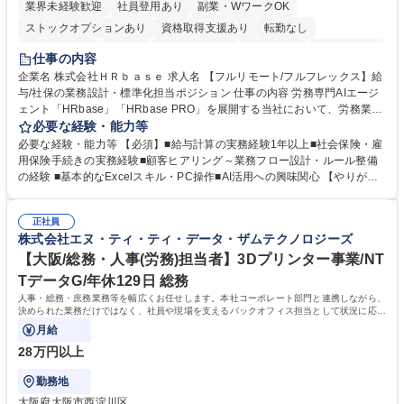
業界未経験歓迎
社員登用あり
副業・WワークOK
ストックオプションあり
資格取得支援あり
転勤なし
時短勤務あり
在宅OK
完全週休2日制
交通費支給
駅近5分以内
仕事の内容
服装自由
企業名 株式会社ＨＲｂａｓｅ 求人名 【フルリモート/フルフレックス】給
与/社保の業務設計・標準化担当ポジション 仕事の内容 労務専門AIエージ
ェント「HRbase」「HRbase PRO」を展開する当社において、労務業務
のオペレーション設計担当をクライアントの課題や要望をヒアリングし、
必要な経験・能力等
業務設計やシステム設定へと落とし込むポジションです。 【具体的に
必要な経験・能力等 【必須】■給与計算の実務経験1年以上■社会保険・雇
は】・業務オペレーション設計（要件定義/顧客ヒアリング/業務オペレー
用保険手続きの実務経験■顧客ヒアリング～業務フロー設計・ルール整備
ションの洗い出し、ルール整備、システム設定) ・業務マニュアル作成、
の経験 ■基本的なExcelスキル・PC操作■AI活用への興味関心 【やりが
改善 ・給与、賞与計算、及び明細発行 ・社会保険手続（入退社時、年間
い】必要に応じてコンサルティングも行いながら、給与計算や社会保険手
業務など） ・顧客企業のメイン担当者としての窓口対応業務 ・その他
続に関わるフローの設計、マニュアルの作成まで幅広く担当します。単な
（年調等の年次業務など） 募集職種 【フルリモート/フルフレックス】給
正社員
る設計にとどまらず、ご自身が現場のエキスパートとしてオペレーション
株式会社エヌ・ティ・ティ・データ・ザムテクノロジーズ
与/社保の業務設計・標準化担当ポジション
を実行する機会もあり、実務と改善の両面でスキルを発揮できる環境で
す。 学歴・資格 学歴：大学院 大学 高専 短大 専修学校 高校 語学力： 資
【大阪/総務・人事(労務)担当者】3Dプリンター事業/NT
格：
TデータG/年休129日 総務
人事・総務・庶務業務等を幅広くお任せします。本社コーポレート部門と連携しながら、
決められた業務だけではなく、社員や現場を支えるバックオフィス担当として状況に応じ
て柔軟に対応いただくことを期待します。
月給
28万円以上
勤務地
大阪府大阪市西淀川区