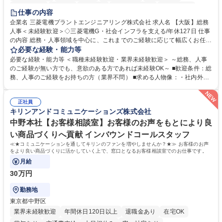
退職金あり
在宅OK
賞与あり
完全週休2日制
交通費支給
仕事の内容
駅近5分以内
土日祝休み
服装自由
寮・社宅あり
食事補助あり
企業名 三菱電機プラントエンジニアリング株式会社 求人名 【大阪】総務
人事＜未経験歓迎＞◇三菱電機G・社会インフラを支える/年休127日 仕事
の内容 総務・人事領域を中心に、これまでのご経験に応じて幅広くお任せ
します。 ＜具体的には＞ ・総務/人事労務（給与・社保・勤怠管理など）
必要な経験・能力等
・採用・教育研修 ・福利厚生運用 など ※基本的には事務所勤務ですが、
必要な経験・能力等 ＜職種未経験歓迎・業界未経験歓迎＞ ～総務、人事
採用や教育等の業務内容により、関西圏以外への日帰り・宿泊を伴う国内
のご経験が無い方でも、意欲のある方であれば未経験OK～ ■歓迎条件：総
出張もございます。 ※担当業務を持ちつつ、お互いに助け合いながら、総
務、人事のご経験をお持ちの方（業界不問） ■求める人物像：・社内外の
務部という組織として協力しながら進める体制です。 募集職種 【大阪】
関係各部門との調整を率先して行い、業務を円滑に遂行できる協調性やコ
総務人事＜未経験歓迎＞◇三菱電機G・社会インフラを支える/年休127日
ミュニケーション能力を持っている方 ・人事総務領域に興味がありゼネラ
正社員
リスト志向をお持ちの方 学歴・資格 学歴：大学院 大学 語学力： 資格：
キリンアンドコミュニケーションズ株式会社
中野本社【お客様相談室】お客様のお声をもとにより良
い商品づくりへ貢献 インバウンドコールスタッフ
≪★コミュニケーションを通してキリンのファンを増やしませんか？★≫ お客様のお声
をより良い商品づくりに活かしていく上で、窓口となるお客様相談室でのお仕事です。
月給
30万円
勤務地
東京都中野区
業界未経験歓迎
年間休日120日以上
退職金あり
在宅OK