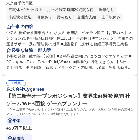
東京都千代田区
年間休日120日以上
月平均残業時間20時間以内
転勤なし
未経験者歓迎
研修あり
賞与あり
交通費支給
土日祝休み
仕事の内容
企業名 株式会社関東合人社 求人名 未経験・ベテラン歓迎【お茶の水】マ
ンション管理事務◎転勤無/年休123日 仕事の内容 ■マンション管理組合の
運営サポート及び管理員の指導 ■担当物件における修繕工事等受注業務 ■
事務所内での事務業務等 ★異業界からの転職者が多数活躍しています
必要な経験・能力等
【年収補足】532万円 ＋別途インセンティヴで平均約100万円/年（昨年度
必要な経験・能力等 【必須】■資格取得に向けてコツコツ努力できる方 ■
実績） ＋管理業務主任者資格手当50,000円/月 ★親会社である株式会社合
PCスキル（Excel,PowerPoint,Word） ■積極的に行動できる方 【入社
人社計画研究所社のグループ会社として、質の高いサービスと適性価格を
者】49歳：事務経験、32歳：ドラッグストア勤務、 58歳：飲食店勤務
武器に約20年受託戸数増加中です。https://www.gojin.co.jp/abt/abt_3.html
等：中途採用の9割が未経験者！ 【資格取得支援】■メンター制度■社内模
募集職種 未経験・ベテラン歓迎【お茶の水】マンション管理事務◎転勤
試や研修制度など充実！ ＊未資格者の8割以上が入社2年以内に資格を取
無/年休123日
正社員
得出来ております！ 【魅力】■フレックス制度、未経験からでも下限年収
株式会社Cygames
を一律支給！ ■管理業務主任者資格取得後には50,000円/月の手当あり！
学歴・資格 学歴：大学院 大学 高専 短大 専修学校 高校 語学力： 資格：第
【第二新卒オープンポジション】業界未経験歓迎/自社
一種運転免許普通自動車
ゲーム/WEB面接 ゲームプランナー
「ゲーム業界で働きたい！」という気持ちはあるものの、どのポジションが自分の適性に
マッチしているか悩んでいる方が対象となります！
年俸
450万円以上
勤務地