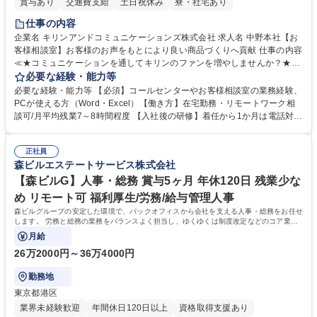
賞与あり
交通費支給
土日祝休み
寮・社宅あり
仕事の内容
企業名 キリンアンドコミュニケーションズ株式会社 求人名 中野本社【お
客様相談室】お客様のお声をもとにより良い商品づくりへ貢献 仕事の内容
≪★コミュニケーションを通してキリンのファンを増やしませんか？★≫
お客様のお声をより良い商品づくりに活かしていく上で、窓口となるお客
必要な経験・能力等
様相談室でのお仕事です。 日々お客様からいただくキリングループへのご
必要な経験・能力等 【必須】コールセンターやお客様相談室の業務経験、
意見を、企業活動に活かしています。お客様からの声に迅速かつ誠意をも
PCが使える方（Word・Excel）【働き方】在宅勤務・リモートワーク相
って対応、情報提供するとともにグループ内活動に反映しています。 【具
談可/月平均残業7～8時間程度 【入社後の研修】着任から1か月は電話対応
体的には】電話応対、メール、お手紙対応、ご指摘品調査報告書作成、有
のOJTを中心に実施し、電話対応に慣れた段階でメール・手紙のOJTを実
人チャットボット対応など。 【1日の対応件数】■電話：月間一人当たり
施する予定です。独り立ち以降もしっかりフォローする体制を整えていま
平均100件前後■メール・手紙：同上40件前後 募集職種 中野本社【お客様
正社員
すのでご安心ください。 【当社について】キリングループの広報機能を担
森ビルエステートサービス株式会社
相談室】お客様のお声をもとにより良い商品づくりへ貢献
う会社として、お客様との出会いを大切にし、磨き上げたホスピタリティ
を込めてコミュニケーションをとりながら広報関連業務を行っておりま
【森ビルG】人事・総務 賞与5ヶ月 年休120日 残業少な
す。 学歴・資格 学歴：大学院 大学 高専 短大 専修学校 高校 語学力： 資
め リモート可 福利厚生/労務/給与管理人事
格：
森ビルグループの安定した環境で、バックオフィスから会社を支える人事・総務をお任せ
します。 労務と総務の業務をバランスよく担当し、ゆくゆくは制度改定などのコア業務
にも挑戦できる、やりがいある環境です。
月給
26万2000円～36万4000円
勤務地
東京都港区
業界未経験歓迎
年間休日120日以上
資格取得支援あり