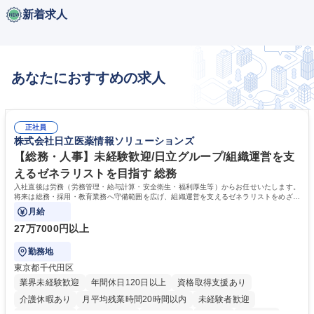
新着求人
あなたにおすすめの求人
正社員
株式会社日立医薬情報ソリューションズ
【総務・人事】未経験歓迎/日立グループ/組織運営を支
えるゼネラリストを目指す 総務
入社直後は労務（労務管理・給与計算・安全衛生・福利厚生等）からお任せいたします。
将来は総務・採用・教育業務へ守備範囲を広げ、組織運営を支えるゼネラリストをめざせ
ます。
月給
27万7000円以上
勤務地
東京都千代田区
業界未経験歓迎
年間休日120日以上
資格取得支援あり
介護休暇あり
月平均残業時間20時間以内
未経験者歓迎