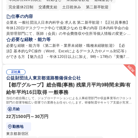
完全週休2日制
交通費支給
土日祝休み
第二新卒歓迎
仕事の内容
企業名 一般社団法人日本内科学会 求人名 第二新卒歓迎！【正社員事務】
年休120日/デスクワーク中心で残業少なめ 仕事の内容 日本内科学会の会
員管理部門にて、医師（会員）の年会費徴収や住所等個人情報の変更シス
テム入力、電話・FAX対応をお任せします。将来的には、各種委員会の運
必要な経験・能力等
営事務局業務などにも幅広く携わっていただきます。 【会員管理・データ
必要な経験・能力等 《第二新卒・業界未経験・職種未経験歓迎》 【必
入力業務】 ・医師（会員）の住所変更、個人情報のシステム登録・更新
須】基本的なPC操作（Word、Excelによるデータ入力やメール対応等）
・年会費の徴収管理や入金データの照合確認 【問い合わせ対応】 ・会員
ができる方 【魅力点】 ・年休120日以上に加え、9時～17時の「実働7時
（医師）からの電話、FAX、ネット申請に伴う相談受付 ・複雑な案件のへ
間勤務」で残業も少なくワークライフバランスは抜群です。 【将来的な業
のエスカレーション・連携対応 募集職種 第二新卒歓迎！【正社員事務】
務（各種委員会運営）】 ・学会内における各種委員会のスケジュール調
年休120日/デスクワーク中心で残業少なめ
正社員
整、資料作成、当日の運営サポート 学歴・資格 学歴：大学院 大学 語学
公益財団法人東京都道路整備保全公社
力： 資格：
【都庁グループ】総合職(事務) 残業月平均9時間未満/有
給年平均16日取得 一般事務
当社の総合職として、ジョブローテーションによる人事経理部門や収益事業等のフロント
部門の部署等幅広い部署での業務をお任せいたします。研修制度やキャリア支援が充実し
ております！ ※下記業務詳細
月給
22万1500円～30万円
勤務地
東京都新宿区