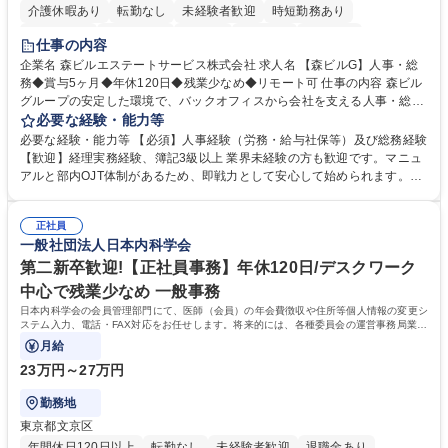
介護休暇あり
転勤なし
未経験者歓迎
時短勤務あり
経験者歓迎
退職金あり
在宅OK
賞与あり
育休あり
仕事の内容
完全週休2日制
交通費支給
長期歓迎
駅近5分以内
土日祝休み
企業名 森ビルエステートサービス株式会社 求人名 【森ビルG】人事・総
務◆賞与5ヶ月◆年休120日◆残業少なめ◆リモート可 仕事の内容 森ビル
グループの安定した環境で、バックオフィスから会社を支える人事・総務
をお任せします。 労務と総務の業務をバランスよく担当し、ゆくゆくは制
必要な経験・能力等
度改定などのコア業務にも挑戦できる、やりがいある環境です。 ■勤怠管
必要な経験・能力等 【必須】人事経験（労務・給与社保等）及び総務経験
理、給与計算、社会保険手続き、年末調整等の労務管理全般 ■入退社手続
【歓迎】経理実務経験、簿記3級以上 業界未経験の方も歓迎です。マニュ
き、社内規定の改定や人事制度改定などのコア業務 ■社内イベントの企画
アルと部内OJT体制があるため、即戦力として安心して始められます。
運営やその他総務業務全般 ※労務と総務を1：1の割合でお任せ。 入社後
【魅力・やりがい】森ビルGの安定基盤で労務から総務まで幅広く携われ
は部内のOJTを中心に、あなたの経験に合わせて不足している部分はいつ
ます。定型業務に留まらず、社内規定や人事制度の改定など会社のコア業
でも質問・相談できる環境が整っているため、安心して成長できます。 募
正社員
務に挑戦できるため、自身の成長と組織への貢献度をダイレクトに実感で
一般社団法人日本内科学会
集職種 【森ビルG】人事・総務◆賞与5ヶ月◆年休120日◆残業少なめ◆
きます。 残業少なめ、週1日リモート可など、ワークライフバランスを保
リモート可
ち長期活躍できる環境です。 「これまでの幅広い経験を活かし、長期的な
第二新卒歓迎!【正社員事務】年休120日/デスクワーク
キャリアを築きたい」という前向きな意欲と挑戦を全力で応援します。 学
中心で残業少なめ 一般事務
歴・資格 学歴：大学院 大学 高専 短大 専修学校 高校 語学力： 資格：日商
日本内科学会の会員管理部門にて、医師（会員）の年会費徴収や住所等個人情報の変更シ
簿記検定1級 日商簿記検定2級 日商簿記検定3級
ステム入力、電話・FAX対応をお任せします。将来的には、各種委員会の運営事務局業務
などにも幅広く携わっていただきます。
月給
23万円～27万円
勤務地
東京都文京区
年間休日120日以上
転勤なし
未経験者歓迎
退職金あり