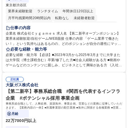
東京都渋谷区
業界未経験歓迎
ランチタイム
年間休日120日以上
月平均残業時間20時間以内
転勤なし
未経験者歓迎
住宅手当あり
経験者歓迎
完全週休2日制
インセンティブあり
仕事の内容
交通費支給
土日祝休み
服装自由
昼食補助あり
第二新卒歓迎
企業名 株式会社Ｃｙｇａｍｅｓ 求人名 【第二新卒オープンポジション】
業界未経験歓迎/自社ゲーム/WEB面接 仕事の内容 「ゲーム業界で働きた
食事補助あり
い！」という気持ちはあるものの、どのポジションが自分の適性にマッチ
しているか悩んでいる方が対象となります！ 総合職（プランナー/データ
必要な経験・能力等
アナリストなど）、技術職（開発エンジニ ア/インフラエンジニアな
必要な経験・能力等 【必須】■2023年3月から2025年3月までに大学また
ど）、デザイン職（デザイナー/イラストレ ーターなど）等から、面接で
は大学院（博士課程含む）卒業/修了した方■社会人経験がある方 ■映画や
ご希望と適正にマッチしたポジションをご案内いたします。ゲームやエン
ゲームなどのコンテンツに親しみ、ビジネスとして興味がある方 《入社実
タメコンテンツが大好きで、「ゲーム業界の未来を自らの手で作りたい」
績 例》 ・メーカー → プロジェクトマネージャー ・ソーシャルゲーム →
「最高のコンテンツを作るためには、何でもやる」という情熱に溢れた方
ゲームプランナー ・通信 → ゲームエンジニア ・独立行政法人 → データ
のご応募をお待ちしております。 募集職種 【第二新卒オープンポジショ
正社員
サイエンティスト 学歴・資格 学歴：大学院 大学 語学力： 資格：
大阪ガス株式会社
ン】業界未経験歓迎/自社ゲーム/WEB面接
【第二新卒】事務系総合職 #関西を代表するインフラ
企業 #ポテンシャル採用 事業企画
事務系総合職として、人事総務、資源海外、事業企画、営業などの業務に従事していただ
きます。 【業務内容の一例】■所属事業部の勤労業務 ■海外に関係する各種業務 ■営業部
門の企画スタッフ、ルート営業
月給
22万7000円以上