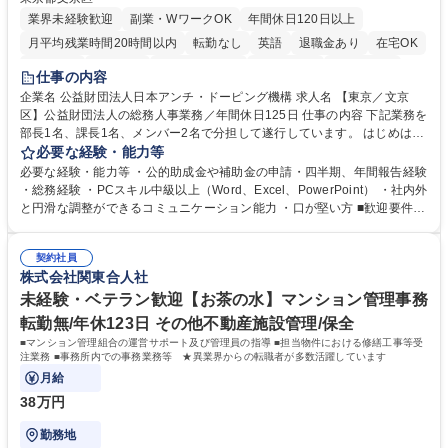
業界未経験歓迎
副業・WワークOK
年間休日120日以上
月平均残業時間20時間以内
転勤なし
英語
退職金あり
在宅OK
賞与あり
育休あり
完全週休2日制
交通費支給
土日祝休み
仕事の内容
食事補助あり
企業名 公益財団法人日本アンチ・ドーピング機構 求人名 【東京／文京
区】公益財団法人の総務人事業務／年間休日125日 仕事の内容 下記業務を
部長1名、課長1名、メンバー2名で分担して遂行しています。 はじめは担
当者として業務を覚えていただき、ゆくゆくはリーダーやマネージャーポ
必要な経験・能力等
ジションとして活躍いただくことを期待しています。 【総務・人事グルー
必要な経験・能力等 ・公的助成金や補助金の申請・四半期、年間報告経験
プの業務内容】 ・人事制度関連 ・採用活動 ・教育研修の企画、実行 ・勤
・総務経験 ・PCスキル中級以上（Word、Excel、PowerPoint） ・社内外
怠管理 ・官公庁への各種提出 ・法定の会議運営（評議員会、理事会） ・
と円滑な調整ができるコミュニケーション能力 ・口が堅い方 ■歓迎要件
コンプライアンス ・内部規程やルールの管理、整備、文書管理 ・契約関
・採用業務経験 ・英語に抵抗がない方 ・営業経験 学歴・資格 学歴：大学
連 ・衛生管理 ・防災関連・公的助成金の管理・オフィス、ファシリティ
院 大学 高専 短大 専修学校 高校 語学力： 資格：
管理 ・福利厚生関連 ・職員からの問合せ、相談対応 ・その他日常の総務
契約社員
株式会社関東合人社
業務全般 募集職種 【東京／文京区】公益財団法人の総務人事業務／年間
休日125日
未経験・ベテラン歓迎【お茶の水】マンション管理事務
転勤無/年休123日 その他不動産施設管理/保全
■マンション管理組合の運営サポート及び管理員の指導 ■担当物件における修繕工事等受
注業務 ■事務所内での事務業務等 ★異業界からの転職者が多数活躍しています
月給
38万円
勤務地