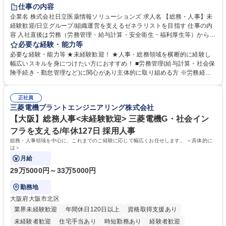
住宅手当あり
時短勤務あり
退職金あり
在宅OK
賞与あり
仕事の内容
育休あり
完全週休2日制
交通費支給
土日祝休み
寮・社宅あり
企業名 株式会社日立医薬情報ソリューションズ 求人名 【総務・人事】未
経験歓迎/日立グループ/組織運営を支えるゼネラリストを目指す 仕事の内
容 入社直後は労務（労務管理・給与計算・安全衛生・福利厚生等）からお
任せいたします。将来は総務・採用・教育業務へ守備範囲を広げ、組織運
必要な経験・能力等
営を支えるゼネラリストをめざせます。 ・初期業務：労働時間管理、給与
必要な経験・能力等 ★未経験歓迎！ ★人事・総務領域を横断的に経験し
計算、社会保険対応、福利厚生管理、安全衛生、健康経営推進等をお任せ
幅広いスキルを身につけたい方におすすめ！ ■労務管理(給与計算・社会保
します。ご経験に応じて、休職者管理など、幅広く経験を積んでいただき
険手続き・勤怠管理など)に関心があり主体的に取り組める方 ※労務経験
ます。 ・将来的な広がり：総務・採用・教育・税務対応・経営企画等。
者は早期にご活躍いただけます。 ■チームで仕事を推進できる方■将来は
★メンバーがマンツーマンで丁寧に教えるため、ご経験が浅くても安心！
マネジメント職として活躍したい 【尚可】■人事、労務、採用、教育業務
幅広く経験を積みたい意欲がある方に最適な環境です。 募集職種 【総
正社員
のご経験 ■労務管理（給与計算・社会保険手続き・勤怠管理など）の経験
三菱電機プラントエンジニアリング株式会社
務・人事】未経験歓迎/日立グループ/組織運営を支えるゼネラリストを目
■衛生管理者の資格をお持ちの方 学歴・資格 学歴：大学院 大学 高専 短大
指す
専修学校 高校 語学力： 資格：
【大阪】総務人事<未経験歓迎> 三菱電機G・社会イン
フラを支える/年休127日 採用人事
総務・人事領域を中心に、これまでのご経験に応じて幅広くお任せします。 ＜具体的に
は＞
月給
29万5000円～33万5000円
勤務地
大阪府大阪市北区
業界未経験歓迎
年間休日120日以上
資格取得支援あり
未経験者歓迎
住宅手当あり
時短勤務あり
経験者歓迎