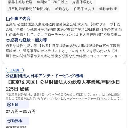
業界未経験歓迎
年間休日120日以上
介護休暇あり
月平均残業時間20時間以内
転勤なし
住宅手当あり
経験者歓迎
研修あり
退職金あり
賞与あり
完全週休2日制
交通費支給
仕事の内容
駅近5分以内
資格取得手当あり
食事補助あり
企業名 公益財団法人東京都道路整備保全公社 求人名 【都庁グループ】総
合職（事務）◇残業月平均9時間未満／有給年平均16日取得 仕事の内容 当
社の総合職として、ジョブローテーションによる人事経理部門や収益事業
等のフロント部門の部署等幅広い部署での業務をお任せいたします。研修
必要な経験・能力等
制度やキャリア支援が充実しております！ ※下記業務詳細 【業務詳細】■
必要な経験・能力等 【歓迎】営業経験or総務/人事/経理経験or官公庁職員
管理部門：広報、人事、経理など当公社の運営に係る管理業務 ■収益部
経験者で、道路事業のゼネラリストとしてのキャリアを積みたい方【社
門：駐車場の新規開拓、管理運営、新宿駅西口広場の「イベントコーナ
風】社内関係部署や東京都と連携が必要なため綿密にコミュニケーション
ー」などの管理運営 ■道路部門：整備の急がれる骨格幹線道路や木造住宅
を図っています。 【業務の魅力】■幅広く携われる：総合職（事務）で
密集地域の特定整備路線の用地取得、道路に関する普及啓発事業、都内の
は、駐車場の管理運営や道路用地の取得、公益財団法人の中枢を担う管理
道路施設や道路工事現場の見学ツアー事業 ※入社後は上記いずれかの部門
正社員
部門など多岐に渡る業務を経験できます。 ■様々なプロジェクト：駐車場
公益財団法人日本アンチ・ドーピング機構
へ配属。※業務内容変更の範囲：会社の定める業務 募集職種 【都庁グル
事業の他、新宿駅西口広場内に設置された照明を兼ねた広告「ブライトサ
ープ】総合職（事務）◇残業月平均9時間未満／有給年平均16日取得
イン」の管理運営を行うなど、事業収益を生み出す活動を積極的に行って
【東京/文京区】公益財団法人の総務人事業務/年間休日
います。 学歴・資格 学歴：大学院 大学 高専 短大 専修学校 高校 語学力：
125日 総務
資格：
下記業務を部長1名、課長1名、メンバー2名で分担して遂行しています。 はじめは担当
者として業務を覚えていただき、ゆくゆくはリーダーやマネージャーポジションとして活
躍いただくことを期待しています。
月給
27万円～35万円
勤務地
東京都文京区