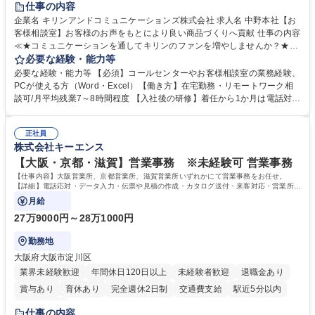
仕事の内容
企業名 キリンアンドコミュニケーションズ株式会社 求人名 中野本社【お
客様相談室】お客様のお声をもとにより良い商品づくりへ貢献 仕事の内容
≪★コミュニケーションを通してキリンのファンを増やしませんか？★≫
お客様のお声をより良い商品づくりに活かしていく上で、窓口となるお客
必要な経験・能力等
様相談室でのお仕事です。 日々お客様からいただくキリングループへのご
必要な経験・能力等 【必須】コールセンターやお客様相談室の業務経験、
意見を、企業活動に活かしています。お客様からの声に迅速かつ誠意をも
PCが使える方（Word・Excel）【働き方】在宅勤務・リモートワーク相
って対応、情報提供するとともにグループ内活動に反映しています。 【具
談可/月平均残業7～8時間程度 【入社後の研修】着任から1か月は電話対応
体的には】電話応対、メール、お手紙対応、ご指摘品調査報告書作成、有
のOJTを中心に実施し、電話対応に慣れた段階でメール・手紙のOJTを実
人チャットボット対応など。 【1日の対応件数】■電話：月間一人当たり
施する予定です。独り立ち以降もしっかりフォローする体制を整えていま
平均100件前後■メール・手紙：同上40件前後 募集職種 中野本社【お客様
正社員
すのでご安心ください。 【当社について】キリングループの広報機能を担
株式会社キーエンス
相談室】お客様のお声をもとにより良い商品づくりへ貢献
う会社として、お客様との出会いを大切にし、磨き上げたホスピタリティ
を込めてコミュニケーションをとりながら広報関連業務を行っておりま
【大阪・京都・滋賀】営業事務 ※未経験可 営業事務
す。 学歴・資格 学歴：大学院 大学 高専 短大 専修学校 高校 語学力： 資
【仕事内容】大阪営業所、京都営業所、滋賀営業所いずれかにて営業事務をお任せ。
格：
【詳細】電話応対・データ入力・伝票や見積の作成・カタログ送付・来客対応・営業所内
で発生する事務業務や業務改善をお任せ。
月給
27万9000円～28万1000円
勤務地
大阪府大阪市淀川区
業界未経験歓迎
年間休日120日以上
未経験者歓迎
退職金あり
賞与あり
育休あり
完全週休2日制
交通費支給
駅近5分以内
土日祝休み
仕事の内容