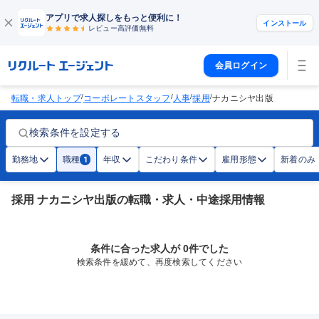
アプリで求人探しをもっと便利に！
インストール
レビュー高評価
無料
会員ログイン
/
/
/
/
転職・求人トップ
コーポレートスタッフ
人事
採用
ナカニシヤ出版
検索条件を設定する
勤務地
職種
年収
こだわり条件
雇用形態
新着のみ
1
採用 ナカニシヤ出版の転職・求人・中途採用情報
条件に合った求人が 0件でした
検索条件を緩めて、再度検索してください