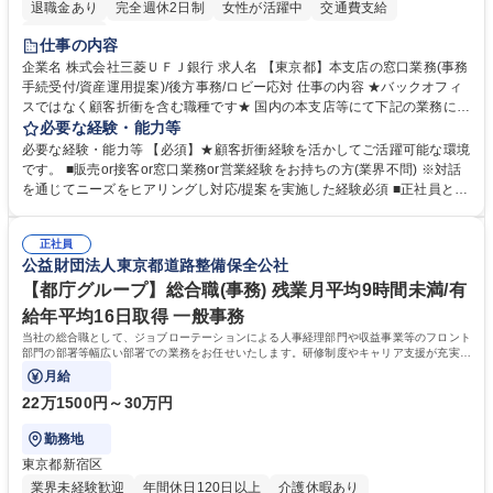
退職金あり
完全週休2日制
女性が活躍中
交通費支給
土日祝休み
仕事の内容
企業名 株式会社三菱ＵＦＪ銀行 求人名 【東京都】本支店の窓口業務(事務
手続受付/資産運用提案)/後方事務/ロビー応対 仕事の内容 ★バックオフィ
スではなく顧客折衝を含む職種です★ 国内の本支店等にて下記の業務に従
事していただきます。 ■窓口/後方/ロビーにて事務手続等の受付・オペレ
必要な経験・能力等
ーション、お客様対応 ■窓口にて、ご来店された個人のお客様に対して金
必要な経験・能力等 【必須】★顧客折衝経験を活かしてご活躍可能な環境
融商品のご提案 ■効率的な事務運用の検討・構築等 ≪業務紹介：ご応募前
です。 ■販売or接客or窓口業務or営業経験をお持ちの方(業界不問) ※対話
に必ずご覧ください≫ ※記事 https://www.mysite.bk.mufg.jp/career/circle/
を通じてニーズをヒアリングし対応/提案を実施した経験必須 ■正社員とし
article17/ ※動画 https://youtu.be/H-S7HaJqqbg 募集職種 【東京都】本支
ての就業経験1年以上 【歓迎】■金融業界での就業経験■銀行での預金為替
店の窓口業務(事務手続受付/資産運用提案)/後方事務/ロビー応対
事務経験 ■金融商品の提案・販売経験 ≪魅力≫研修やOJT環境が整ってい
正社員
るので安心して入行いただけます。 幅広いキャリアの選択肢があり、公募
公益財団法人東京都道路整備保全公社
や社内副業等を活用し、 一人ひとりが挑戦できるカルチャーが浸透してい
ます。 学歴・資格 学歴：大学院 大学 高専 短大 専修学校 高校 語学力：
【都庁グループ】総合職(事務) 残業月平均9時間未満/有
資格：
給年平均16日取得 一般事務
当社の総合職として、ジョブローテーションによる人事経理部門や収益事業等のフロント
部門の部署等幅広い部署での業務をお任せいたします。研修制度やキャリア支援が充実し
ております！ ※下記業務詳細
月給
22万1500円～30万円
勤務地
東京都新宿区
業界未経験歓迎
年間休日120日以上
介護休暇あり