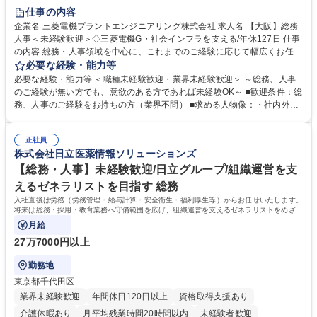
退職金あり
在宅OK
賞与あり
完全週休2日制
交通費支給
仕事の内容
駅近5分以内
土日祝休み
服装自由
寮・社宅あり
食事補助あり
企業名 三菱電機プラントエンジニアリング株式会社 求人名 【大阪】総務
人事＜未経験歓迎＞◇三菱電機G・社会インフラを支える/年休127日 仕事
の内容 総務・人事領域を中心に、これまでのご経験に応じて幅広くお任せ
します。 ＜具体的には＞ ・総務/人事労務（給与・社保・勤怠管理など）
必要な経験・能力等
・採用・教育研修 ・福利厚生運用 など ※基本的には事務所勤務ですが、
必要な経験・能力等 ＜職種未経験歓迎・業界未経験歓迎＞ ～総務、人事
採用や教育等の業務内容により、関西圏以外への日帰り・宿泊を伴う国内
のご経験が無い方でも、意欲のある方であれば未経験OK～ ■歓迎条件：総
出張もございます。 ※担当業務を持ちつつ、お互いに助け合いながら、総
務、人事のご経験をお持ちの方（業界不問） ■求める人物像：・社内外の
務部という組織として協力しながら進める体制です。 募集職種 【大阪】
関係各部門との調整を率先して行い、業務を円滑に遂行できる協調性やコ
総務人事＜未経験歓迎＞◇三菱電機G・社会インフラを支える/年休127日
ミュニケーション能力を持っている方 ・人事総務領域に興味がありゼネラ
正社員
リスト志向をお持ちの方 学歴・資格 学歴：大学院 大学 語学力： 資格：
株式会社日立医薬情報ソリューションズ
【総務・人事】未経験歓迎/日立グループ/組織運営を支
えるゼネラリストを目指す 総務
入社直後は労務（労務管理・給与計算・安全衛生・福利厚生等）からお任せいたします。
将来は総務・採用・教育業務へ守備範囲を広げ、組織運営を支えるゼネラリストをめざせ
ます。
月給
27万7000円以上
勤務地
東京都千代田区
業界未経験歓迎
年間休日120日以上
資格取得支援あり
介護休暇あり
月平均残業時間20時間以内
未経験者歓迎