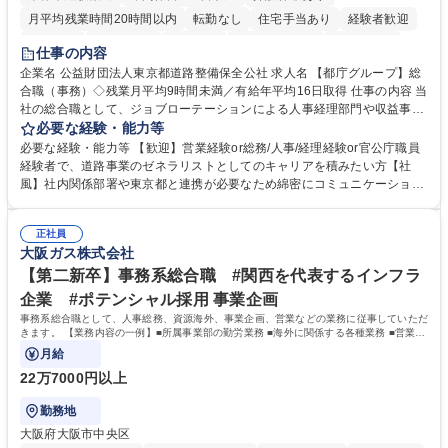
月平均残業時間20時間以内
転勤なし
住宅手当あり
経験者歓迎
研修あり
退職金あり
賞与あり
完全週休2日制
交通費支給
仕事の内容
駅近5分以内
資格取得手当あり
食事補助あり
企業名 公益財団法人東京都道路整備保全公社 求人名 【都庁グループ】総
合職（事務）◇残業月平均9時間未満／有給年平均16日取得 仕事の内容 当
社の総合職として、ジョブローテーションによる人事経理部門や収益事業
等のフロント部門の部署等幅広い部署での業務をお任せいたします。研修
必要な経験・能力等
制度やキャリア支援が充実しております！ ※下記業務詳細 【業務詳細】■
必要な経験・能力等 【歓迎】営業経験or総務/人事/経理経験or官公庁職員
管理部門：広報、人事、経理など当公社の運営に係る管理業務 ■収益部
経験者で、道路事業のゼネラリストとしてのキャリアを積みたい方【社
門：駐車場の新規開拓、管理運営、新宿駅西口広場の「イベントコーナ
風】社内関係部署や東京都と連携が必要なため綿密にコミュニケーション
ー」などの管理運営 ■道路部門：整備の急がれる骨格幹線道路や木造住宅
を図っています。 【業務の魅力】■幅広く携われる：総合職（事務）で
密集地域の特定整備路線の用地取得、道路に関する普及啓発事業、都内の
は、駐車場の管理運営や道路用地の取得、公益財団法人の中枢を担う管理
道路施設や道路工事現場の見学ツアー事業 ※入社後は上記いずれかの部門
正社員
部門など多岐に渡る業務を経験できます。 ■様々なプロジェクト：駐車場
大阪ガス株式会社
へ配属。※業務内容変更の範囲：会社の定める業務 募集職種 【都庁グル
事業の他、新宿駅西口広場内に設置された照明を兼ねた広告「ブライトサ
ープ】総合職（事務）◇残業月平均9時間未満／有給年平均16日取得
イン」の管理運営を行うなど、事業収益を生み出す活動を積極的に行って
【第二新卒】事務系総合職 #関西を代表するインフラ
います。 学歴・資格 学歴：大学院 大学 高専 短大 専修学校 高校 語学力：
企業 #ポテンシャル採用 事業企画
資格：
事務系総合職として、人事総務、資源海外、事業企画、営業などの業務に従事していただ
きます。 【業務内容の一例】■所属事業部の勤労業務 ■海外に関係する各種業務 ■営業部
門の企画スタッフ、ルート営業
月給
22万7000円以上
勤務地
大阪府大阪市中央区