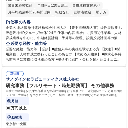
業界未経験歓迎
年間休日120日以上
資格取得支援あり
月平均残業時間20時間以内
転勤なし
経験者歓迎
駅ナカ
退職金あり
完全週休2日制
交通費支給
駅近5分以内
仕事の内容
土日祝休み
服装自由
昼食補助あり
食事補助あり
企業名 北大阪急行電鉄株式会社 求人名 【豊中市/総務人事】経験者歓迎！/
阪急阪神HDグループ/年休124日 仕事の内容 当社にて採用関係業務、人材
育成業務を中心に、中期経営計画・予算等の管理、設備投資計画等の策
定、さらに社内の重要会議の運営等、経営の根幹となる幅広い総務人事業
必要な経験・能力等
務全般を担当していただきます。 【主な業務内容】 ■採用関係業務および
必要な経験・能力等 【必須】■総務人事の実務経験がある方 【歓迎】■採
人材育成(社員研修)業務の推進 ■中期経営計画および予算等の管理 ■設備
用業務、人材育成に携わったことのある方 【求める人物像】 ■探求心を持
投資計画等の策定 ■社内の重要会議の運営 ■その他総務人事業務全般 【入
ち前向きに業務に取り組める方 ■臆せずに部門・会社を超えたコミュニケ
社後】入社後は採用や育成をメインに担当し将来的には経営根幹に関わる
ーションの取れる方 ■自分で考えて行動のできる方 ■第二の創業期を迎え
総務人事業務全般へ幅広く従事していただきます。 募集職種 【豊中市/総
る当社で組織の次代を担うネクスト人材として長期的に成長したい方 ■周
務人事】経験者歓迎！/阪急阪神HDグループ/年休124日
正社員
囲のメンバーと協調しつつ主体性を持って能動的に業務を推進できる方 学
サノダインセラピューティクス株式会社
歴・資格 学歴：大学院 大学 高専 短大 専修学校 高校 語学力： 資格：
研究事務【フルリモート・時短勤務可】 その他事務
自社で実験室を持たず外部委託を中心に創薬を行う当社にて、研究開発チームと外部機関
（CRO・大学等）をつなぐハブとして、契約・発注・予算管理などの研究事務全般をお
任せします。
月給
30万円以上
勤務地
東京都中央区