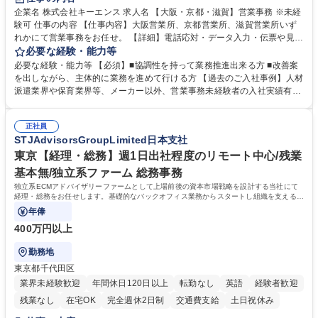
企業名 株式会社キーエンス 求人名 【大阪・京都・滋賀】営業事務 ※未経
験可 仕事の内容 【仕事内容】大阪営業所、京都営業所、滋賀営業所いず
れかにて営業事務をお任せ。 【詳細】電話応対・データ入力・伝票や見積
の作成・カタログ送付・来客対応・営業所内で発生する事務業務や業務改
必要な経験・能力等
善をお任せ。 【教育制度】ご入社後、育成担当とペアになりながらOJTに
必要な経験・能力等 【必須】■協調性を持って業務推進出来る方 ■改善案
て業務を覚えていただくことが可能です。業務システムがきちんと構築さ
を出しながら、主体的に業務を進めて行ける方 【過去のご入社事例】人材
れているため、スムーズに仕事に慣れることができる環境です。また、
派遣業界や保育業界等、メーカー以外、営業事務未経験者の入社実績有
「チームで成果を出す文化」があり、良いやり方を積極的に共有しながら
【当社の事務職について】単なる事務ではなく主体性を発揮したサポート
常に改善を目指す風土のため、安心して業務に取り組んでいただけます。
により、キーエンスの付加価値向上に貢献します。ベースの定型業務に加
募集職種 【大阪・京都・滋賀】営業事務 ※未経験可
正社員
えて、お客様や社員の状況に合わせ、能動的なサポート、改善の動きも期
STJAdvisorsGroupLimited日本支社
待され。組織を支えるスペシャリストとして、チームに貢献し、結果的に
社員から頼られる存在になることができます。平均19:30の退勤以降の業
東京【経理・総務】週1日出社程度のリモート中心/残業
務の持ち帰りも禁止されており、メリハリのある働き方となります。 学
基本無/独立系ファーム 総務事務
歴・資格 学歴：大学院 大学 高専 短大 語学力： 資格：
独立系ECMアドバイザリーファームとして上場前後の資本市場戦略を設計する当社にて
経理・総務をお任せします。基礎的なバックオフィス業務からスタートし組織を支える専
任担当として広く活躍できる環境です。
年俸
400万円以上
勤務地
東京都千代田区
業界未経験歓迎
年間休日120日以上
転勤なし
英語
経験者歓迎
残業なし
在宅OK
完全週休2日制
交通費支給
土日祝休み