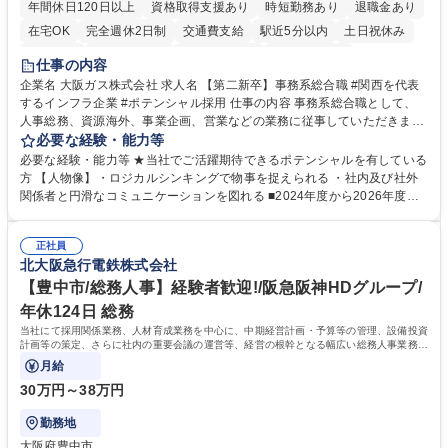
年間休日120日以上
資格取得支援あり
時短勤務あり
退職金あり
在宅OK
完全週休2日制
交通費支給
駅近5分以内
土日祝休み
服装自由
第二新卒歓迎
寮・社宅あり
食事補助あり
仕事の内容
企業名 大阪ガス株式会社 求人名 【第二新卒】事務系総合職 #関西を代表
するインフラ企業 #ポテンシャル採用 仕事の内容 事務系総合職として、
人事総務、資源海外、事業企画、営業などの業務に従事していただきま
す。 【業務内容の一例】■所属事業部の勤労業務 ■海外に関係する各種業
必要な経験・能力等
務 ■営業部門の企画スタッフ、ルート営業 【キャリアパス】入社後の配属
必要な経験・能力等 ★当社でご活躍期待できるポテンシャルを有している
ポジションで一定期間ご活躍頂いた後、本人の適性及び将来のキャリアを
方 【人物像】・ロジカルシンキングで物事を捉えられる ・社内及び社外
鑑みてジョブローテーションを行います。 【育成】OJTでの現場育成や研
関係者と円滑なコミュニケーションを図れる ■2024年度から2026年度ま
修カリキュラムを通じて、Daigasグループの業務で必要となる知識につい
での3ヵ年を対象とする「Daigasグループ中期経営計画2026」を策定しま
て学んでいただきます。 募集職種 【第二新卒】事務系総合職 #関西を代
した。https://www.osakagas.co.jp/company/press/pr2024/1777576_564
表するインフラ企業 #ポテンシャル採用
正社員
72.html ■エネルギーセキュリティの不安定化や気候変動による自然災害の
北大阪急行電鉄株式会社
甚大化など、これまで以上に社会課題解決の重要性が高まっています。
「未来の日常」の創造に向けて持続可能な社会の実現に貢献してまいりま
【豊中市/総務人事】経験者歓迎!/阪急阪神HDグループ/
す。 学歴・資格 学歴：大学院 大学 語学力： 資格：
年休124日 総務
当社にて採用関係業務、人材育成業務を中心に、中期経営計画・予算等の管理、設備投資
計画等の策定、さらに社内の重要会議の運営等、経営の根幹となる幅広い総務人事業務全
般を担当していただきます。
月給
30万円～38万円
勤務地
大阪府豊中市