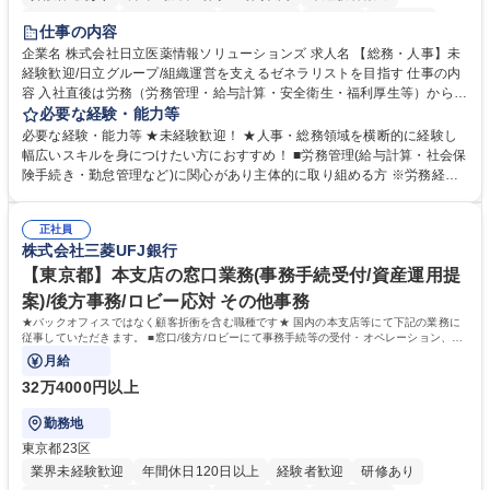
住宅手当あり
時短勤務あり
退職金あり
在宅OK
賞与あり
仕事の内容
育休あり
完全週休2日制
交通費支給
土日祝休み
寮・社宅あり
企業名 株式会社日立医薬情報ソリューションズ 求人名 【総務・人事】未
経験歓迎/日立グループ/組織運営を支えるゼネラリストを目指す 仕事の内
容 入社直後は労務（労務管理・給与計算・安全衛生・福利厚生等）からお
任せいたします。将来は総務・採用・教育業務へ守備範囲を広げ、組織運
必要な経験・能力等
営を支えるゼネラリストをめざせます。 ・初期業務：労働時間管理、給与
必要な経験・能力等 ★未経験歓迎！ ★人事・総務領域を横断的に経験し
計算、社会保険対応、福利厚生管理、安全衛生、健康経営推進等をお任せ
幅広いスキルを身につけたい方におすすめ！ ■労務管理(給与計算・社会保
します。ご経験に応じて、休職者管理など、幅広く経験を積んでいただき
険手続き・勤怠管理など)に関心があり主体的に取り組める方 ※労務経験
ます。 ・将来的な広がり：総務・採用・教育・税務対応・経営企画等。
者は早期にご活躍いただけます。 ■チームで仕事を推進できる方■将来は
★メンバーがマンツーマンで丁寧に教えるため、ご経験が浅くても安心！
マネジメント職として活躍したい 【尚可】■人事、労務、採用、教育業務
幅広く経験を積みたい意欲がある方に最適な環境です。 募集職種 【総
正社員
のご経験 ■労務管理（給与計算・社会保険手続き・勤怠管理など）の経験
株式会社三菱UFJ銀行
務・人事】未経験歓迎/日立グループ/組織運営を支えるゼネラリストを目
■衛生管理者の資格をお持ちの方 学歴・資格 学歴：大学院 大学 高専 短大
指す
専修学校 高校 語学力： 資格：
【東京都】本支店の窓口業務(事務手続受付/資産運用提
案)/後方事務/ロビー応対 その他事務
★バックオフィスではなく顧客折衝を含む職種です★ 国内の本支店等にて下記の業務に
従事していただきます。 ■窓口/後方/ロビーにて事務手続等の受付・オペレーション、お
客様対応
月給
32万4000円以上
勤務地
東京都23区
業界未経験歓迎
年間休日120日以上
経験者歓迎
研修あり