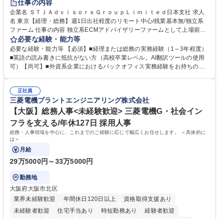
仕事の内容
企業名 ＳＴＪＡｄｖｉｓｏｒｓＧｒｏｕｐＬｉｍｉｔｅｄ日本支社 求人
名 東京【経理・総務】週1日出社程度のリモート中心/残業基本無/独立系
ファーム 仕事の内容 独立系ECMアドバイザリーファームとして上場前後
の資本市場戦略を設計する当社にて経理・総務をお任せします。基礎的な
必要な経験・能力等
バックオフィス業務からスタートし組織を支える専任担当として広く活躍
必要な経験・能力等 【必須】■経理または総務の実務経験（1～3年程度）
できる環境です。 ■日常経理、月次および年次決算サポート業務 ■本国
■英語の読み書きに抵抗がない方（高校卒業レベル。AI翻訳ツールの使用
（グローバル）との英文メール対応（AI翻訳ツール等を使用しての対応で
可）【尚可】■外資系企業におけるバックオフィス実務経験をお持ちの方
問題ございません） ■オフィス環境整備、郵便物の発送・受取等の総務業
【必須・尚可要件】簿記などの特別な資格や、TOEIC等のスコアは求めて
務全般 ■その他バックオフィス関連サポート ※ご経験に合わせて無理なく
おりません。日々の事務処理を丁寧かつ正確に行える方を歓迎します。
業務をお任せします。残業も基本的には発生せず、ご自身のペースで業務
正社員
【働き方について】現在は週4日程度の在宅勤務を実施しており、ワーク
三菱電機プラントエンジニアリング株式会社
を進めやすく定着率の高い環境です。 募集職種 東京【経理・総務】週1日
ライフバランスを重視する方に最適な環境です（フルリモートも面接で相
出社程度のリモート中心/残業基本無/独立系ファーム
談可）。【求める人物像】幅広いバックオフィス業務に柔軟に対応でき、
【大阪】総務人事<未経験歓迎> 三菱電機G・社会イン
社内外と円滑にコミュニケーションを取りながら業務を推進できる方 学
フラを支える/年休127日 採用人事
歴・資格 学歴：大学院 大学 高専 短大 専修学校 高校 語学力： 資格：
総務・人事領域を中心に、これまでのご経験に応じて幅広くお任せします。 ＜具体的に
は＞
月給
29万5000円～33万5000円
勤務地
大阪府大阪市北区
業界未経験歓迎
年間休日120日以上
資格取得支援あり
未経験者歓迎
住宅手当あり
時短勤務あり
経験者歓迎