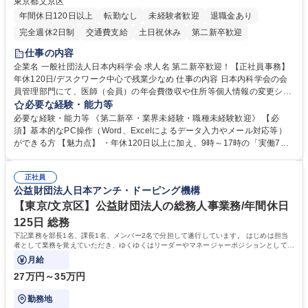
東京都文京区
年間休日120日以上
転勤なし
未経験者歓迎
退職金あり
完全週休2日制
交通費支給
土日祝休み
第二新卒歓迎
仕事の内容
企業名 一般社団法人日本内科学会 求人名 第二新卒歓迎！【正社員事務】
年休120日/デスクワーク中心で残業少なめ 仕事の内容 日本内科学会の会
員管理部門にて、医師（会員）の年会費徴収や住所等個人情報の変更シス
テム入力、電話・FAX対応をお任せします。将来的には、各種委員会の運
必要な経験・能力等
営事務局業務などにも幅広く携わっていただきます。 【会員管理・データ
必要な経験・能力等 《第二新卒・業界未経験・職種未経験歓迎》 【必
入力業務】 ・医師（会員）の住所変更、個人情報のシステム登録・更新
須】基本的なPC操作（Word、Excelによるデータ入力やメール対応等）
・年会費の徴収管理や入金データの照合確認 【問い合わせ対応】 ・会員
ができる方 【魅力点】 ・年休120日以上に加え、9時～17時の「実働7時
（医師）からの電話、FAX、ネット申請に伴う相談受付 ・複雑な案件のへ
間勤務」で残業も少なくワークライフバランスは抜群です。 【将来的な業
のエスカレーション・連携対応 募集職種 第二新卒歓迎！【正社員事務】
務（各種委員会運営）】 ・学会内における各種委員会のスケジュール調
年休120日/デスクワーク中心で残業少なめ
正社員
整、資料作成、当日の運営サポート 学歴・資格 学歴：大学院 大学 語学
公益財団法人日本アンチ・ドーピング機構
力： 資格：
【東京/文京区】公益財団法人の総務人事業務/年間休日
125日 総務
下記業務を部長1名、課長1名、メンバー2名で分担して遂行しています。 はじめは担当
者として業務を覚えていただき、ゆくゆくはリーダーやマネージャーポジションとして活
躍いただくことを期待しています。
月給
27万円～35万円
勤務地