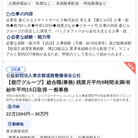
介護休暇あり
転勤なし
未経験者歓迎
時短勤務あり
経験者歓迎
退職金あり
在宅OK
賞与あり
育休あり
仕事の内容
完全週休2日制
交通費支給
長期歓迎
駅近5分以内
土日祝休み
企業名 森ビルエステートサービス株式会社 求人名 【森ビルG】人事・総
務◆賞与5ヶ月◆年休120日◆残業少なめ◆リモート可 仕事の内容 森ビル
グループの安定した環境で、バックオフィスから会社を支える人事・総務
をお任せします。 労務と総務の業務をバランスよく担当し、ゆくゆくは制
必要な経験・能力等
度改定などのコア業務にも挑戦できる、やりがいある環境です。 ■勤怠管
必要な経験・能力等 【必須】人事経験（労務・給与社保等）及び総務経験
理、給与計算、社会保険手続き、年末調整等の労務管理全般 ■入退社手続
【歓迎】経理実務経験、簿記3級以上 業界未経験の方も歓迎です。マニュ
き、社内規定の改定や人事制度改定などのコア業務 ■社内イベントの企画
アルと部内OJT体制があるため、即戦力として安心して始められます。
運営やその他総務業務全般 ※労務と総務を1：1の割合でお任せ。 入社後
【魅力・やりがい】森ビルGの安定基盤で労務から総務まで幅広く携われ
は部内のOJTを中心に、あなたの経験に合わせて不足している部分はいつ
ます。定型業務に留まらず、社内規定や人事制度の改定など会社のコア業
でも質問・相談できる環境が整っているため、安心して成長できます。 募
正社員
務に挑戦できるため、自身の成長と組織への貢献度をダイレクトに実感で
公益財団法人東京都道路整備保全公社
集職種 【森ビルG】人事・総務◆賞与5ヶ月◆年休120日◆残業少なめ◆
きます。 残業少なめ、週1日リモート可など、ワークライフバランスを保
リモート可
ち長期活躍できる環境です。 「これまでの幅広い経験を活かし、長期的な
【都庁グループ】総合職(事務) 残業月平均9時間未満/有
キャリアを築きたい」という前向きな意欲と挑戦を全力で応援します。 学
給年平均16日取得 一般事務
歴・資格 学歴：大学院 大学 高専 短大 専修学校 高校 語学力： 資格：日商
当社の総合職として、ジョブローテーションによる人事経理部門や収益事業等のフロント
簿記検定1級 日商簿記検定2級 日商簿記検定3級
部門の部署等幅広い部署での業務をお任せいたします。研修制度やキャリア支援が充実し
ております！ ※下記業務詳細
月給
22万1500円～30万円
勤務地
東京都新宿区
業界未経験歓迎
年間休日120日以上
介護休暇あり