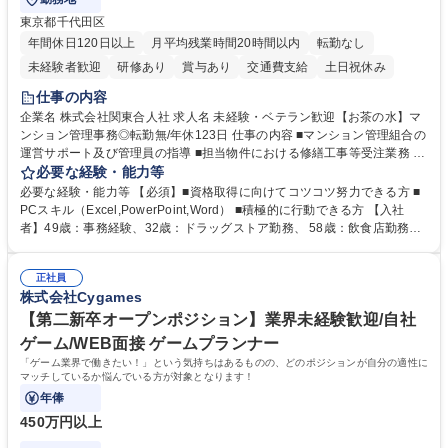
東京都千代田区
年間休日120日以上
月平均残業時間20時間以内
転勤なし
未経験者歓迎
研修あり
賞与あり
交通費支給
土日祝休み
仕事の内容
企業名 株式会社関東合人社 求人名 未経験・ベテラン歓迎【お茶の水】マ
ンション管理事務◎転勤無/年休123日 仕事の内容 ■マンション管理組合の
運営サポート及び管理員の指導 ■担当物件における修繕工事等受注業務 ■
事務所内での事務業務等 ★異業界からの転職者が多数活躍しています
必要な経験・能力等
【年収補足】532万円 ＋別途インセンティヴで平均約100万円/年（昨年度
必要な経験・能力等 【必須】■資格取得に向けてコツコツ努力できる方 ■
実績） ＋管理業務主任者資格手当50,000円/月 ★親会社である株式会社合
PCスキル（Excel,PowerPoint,Word） ■積極的に行動できる方 【入社
人社計画研究所社のグループ会社として、質の高いサービスと適性価格を
者】49歳：事務経験、32歳：ドラッグストア勤務、 58歳：飲食店勤務
武器に約20年受託戸数増加中です。https://www.gojin.co.jp/abt/abt_3.html
等：中途採用の9割が未経験者！ 【資格取得支援】■メンター制度■社内模
募集職種 未経験・ベテラン歓迎【お茶の水】マンション管理事務◎転勤
試や研修制度など充実！ ＊未資格者の8割以上が入社2年以内に資格を取
無/年休123日
正社員
得出来ております！ 【魅力】■フレックス制度、未経験からでも下限年収
株式会社Cygames
を一律支給！ ■管理業務主任者資格取得後には50,000円/月の手当あり！
学歴・資格 学歴：大学院 大学 高専 短大 専修学校 高校 語学力： 資格：第
【第二新卒オープンポジション】業界未経験歓迎/自社
一種運転免許普通自動車
ゲーム/WEB面接 ゲームプランナー
「ゲーム業界で働きたい！」という気持ちはあるものの、どのポジションが自分の適性に
マッチしているか悩んでいる方が対象となります！
年俸
450万円以上