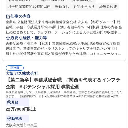
月平均残業時間20時間以内
転勤なし
住宅手当あり
経験者歓迎
研修あり
退職金あり
賞与あり
完全週休2日制
交通費支給
仕事の内容
駅近5分以内
資格取得手当あり
食事補助あり
企業名 公益財団法人東京都道路整備保全公社 求人名 【都庁グループ】総
合職（事務）◇残業月平均9時間未満／有給年平均16日取得 仕事の内容 当
社の総合職として、ジョブローテーションによる人事経理部門や収益事業
等のフロント部門の部署等幅広い部署での業務をお任せいたします。研修
必要な経験・能力等
制度やキャリア支援が充実しております！ ※下記業務詳細 【業務詳細】■
必要な経験・能力等 【歓迎】営業経験or総務/人事/経理経験or官公庁職員
管理部門：広報、人事、経理など当公社の運営に係る管理業務 ■収益部
経験者で、道路事業のゼネラリストとしてのキャリアを積みたい方【社
門：駐車場の新規開拓、管理運営、新宿駅西口広場の「イベントコーナ
風】社内関係部署や東京都と連携が必要なため綿密にコミュニケーション
ー」などの管理運営 ■道路部門：整備の急がれる骨格幹線道路や木造住宅
を図っています。 【業務の魅力】■幅広く携われる：総合職（事務）で
密集地域の特定整備路線の用地取得、道路に関する普及啓発事業、都内の
は、駐車場の管理運営や道路用地の取得、公益財団法人の中枢を担う管理
道路施設や道路工事現場の見学ツアー事業 ※入社後は上記いずれかの部門
正社員
部門など多岐に渡る業務を経験できます。 ■様々なプロジェクト：駐車場
大阪ガス株式会社
へ配属。※業務内容変更の範囲：会社の定める業務 募集職種 【都庁グル
事業の他、新宿駅西口広場内に設置された照明を兼ねた広告「ブライトサ
ープ】総合職（事務）◇残業月平均9時間未満／有給年平均16日取得
イン」の管理運営を行うなど、事業収益を生み出す活動を積極的に行って
【第二新卒】事務系総合職 #関西を代表するインフラ
います。 学歴・資格 学歴：大学院 大学 高専 短大 専修学校 高校 語学力：
企業 #ポテンシャル採用 事業企画
資格：
事務系総合職として、人事総務、資源海外、事業企画、営業などの業務に従事していただ
きます。 【業務内容の一例】■所属事業部の勤労業務 ■海外に関係する各種業務 ■営業部
門の企画スタッフ、ルート営業
月給
22万7000円以上
勤務地
大阪府大阪市中央区