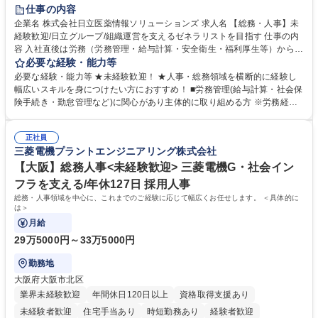
住宅手当あり
時短勤務あり
退職金あり
在宅OK
賞与あり
仕事の内容
育休あり
完全週休2日制
交通費支給
土日祝休み
寮・社宅あり
企業名 株式会社日立医薬情報ソリューションズ 求人名 【総務・人事】未
経験歓迎/日立グループ/組織運営を支えるゼネラリストを目指す 仕事の内
容 入社直後は労務（労務管理・給与計算・安全衛生・福利厚生等）からお
任せいたします。将来は総務・採用・教育業務へ守備範囲を広げ、組織運
必要な経験・能力等
営を支えるゼネラリストをめざせます。 ・初期業務：労働時間管理、給与
必要な経験・能力等 ★未経験歓迎！ ★人事・総務領域を横断的に経験し
計算、社会保険対応、福利厚生管理、安全衛生、健康経営推進等をお任せ
幅広いスキルを身につけたい方におすすめ！ ■労務管理(給与計算・社会保
します。ご経験に応じて、休職者管理など、幅広く経験を積んでいただき
険手続き・勤怠管理など)に関心があり主体的に取り組める方 ※労務経験
ます。 ・将来的な広がり：総務・採用・教育・税務対応・経営企画等。
者は早期にご活躍いただけます。 ■チームで仕事を推進できる方■将来は
★メンバーがマンツーマンで丁寧に教えるため、ご経験が浅くても安心！
マネジメント職として活躍したい 【尚可】■人事、労務、採用、教育業務
幅広く経験を積みたい意欲がある方に最適な環境です。 募集職種 【総
正社員
のご経験 ■労務管理（給与計算・社会保険手続き・勤怠管理など）の経験
三菱電機プラントエンジニアリング株式会社
務・人事】未経験歓迎/日立グループ/組織運営を支えるゼネラリストを目
■衛生管理者の資格をお持ちの方 学歴・資格 学歴：大学院 大学 高専 短大
指す
専修学校 高校 語学力： 資格：
【大阪】総務人事<未経験歓迎> 三菱電機G・社会イン
フラを支える/年休127日 採用人事
総務・人事領域を中心に、これまでのご経験に応じて幅広くお任せします。 ＜具体的に
は＞
月給
29万5000円～33万5000円
勤務地
大阪府大阪市北区
業界未経験歓迎
年間休日120日以上
資格取得支援あり
未経験者歓迎
住宅手当あり
時短勤務あり
経験者歓迎