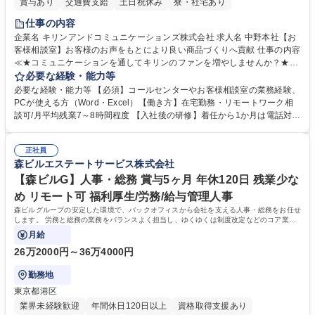
賞与あり
交通費支給
土日祝休み
寮・社宅あり
仕事の内容
企業名 キリンアンドコミュニケーションズ株式会社 求人名 中野本社【お
客様相談室】お客様のお声をもとにより良い商品づくりへ貢献 仕事の内容
≪★コミュニケーションを通してキリンのファンを増やしませんか？★≫
お客様のお声をより良い商品づくりに活かしていく上で、窓口となるお客
必要な経験・能力等
様相談室でのお仕事です。 日々お客様からいただくキリングループへのご
必要な経験・能力等 【必須】コールセンターやお客様相談室の業務経験、
意見を、企業活動に活かしています。お客様からの声に迅速かつ誠意をも
PCが使える方（Word・Excel）【働き方】在宅勤務・リモートワーク相
って対応、情報提供するとともにグループ内活動に反映しています。 【具
談可/月平均残業7～8時間程度 【入社後の研修】着任から1か月は電話対応
体的には】電話応対、メール、お手紙対応、ご指摘品調査報告書作成、有
のOJTを中心に実施し、電話対応に慣れた段階でメール・手紙のOJTを実
人チャットボット対応など。 【1日の対応件数】■電話：月間一人当たり
施する予定です。独り立ち以降もしっかりフォローする体制を整えていま
平均100件前後■メール・手紙：同上40件前後 募集職種 中野本社【お客様
正社員
すのでご安心ください。 【当社について】キリングループの広報機能を担
森ビルエステートサービス株式会社
相談室】お客様のお声をもとにより良い商品づくりへ貢献
う会社として、お客様との出会いを大切にし、磨き上げたホスピタリティ
を込めてコミュニケーションをとりながら広報関連業務を行っておりま
【森ビルG】人事・総務 賞与5ヶ月 年休120日 残業少な
す。 学歴・資格 学歴：大学院 大学 高専 短大 専修学校 高校 語学力： 資
め リモート可 福利厚生/労務/給与管理人事
格：
森ビルグループの安定した環境で、バックオフィスから会社を支える人事・総務をお任せ
します。 労務と総務の業務をバランスよく担当し、ゆくゆくは制度改定などのコア業務
にも挑戦できる、やりがいある環境です。
月給
26万2000円～36万4000円
勤務地
東京都港区
業界未経験歓迎
年間休日120日以上
資格取得支援あり