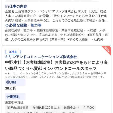
退職金あり
在宅OK
賞与あり
完全週休2日制
交通費支給
仕事の内容
駅近5分以内
土日祝休み
服装自由
寮・社宅あり
食事補助あり
企業名 三菱電機プラントエンジニアリング株式会社 求人名 【大阪】総務
人事＜未経験歓迎＞◇三菱電機G・社会インフラを支える/年休127日 仕事
の内容 総務・人事領域を中心に、これまでのご経験に応じて幅広くお任せ
します。 ＜具体的には＞ ・総務/人事労務（給与・社保・勤怠管理など）
必要な経験・能力等
・採用・教育研修 ・福利厚生運用 など ※基本的には事務所勤務ですが、
必要な経験・能力等 ＜職種未経験歓迎・業界未経験歓迎＞ ～総務、人事
採用や教育等の業務内容により、関西圏以外への日帰り・宿泊を伴う国内
のご経験が無い方でも、意欲のある方であれば未経験OK～ ■歓迎条件：総
出張もございます。 ※担当業務を持ちつつ、お互いに助け合いながら、総
務、人事のご経験をお持ちの方（業界不問） ■求める人物像：・社内外の
務部という組織として協力しながら進める体制です。 募集職種 【大阪】
関係各部門との調整を率先して行い、業務を円滑に遂行できる協調性やコ
総務人事＜未経験歓迎＞◇三菱電機G・社会インフラを支える/年休127日
ミュニケーション能力を持っている方 ・人事総務領域に興味がありゼネラ
正社員
リスト志向をお持ちの方 学歴・資格 学歴：大学院 大学 語学力： 資格：
キリンアンドコミュニケーションズ株式会社
中野本社【お客様相談室】お客様のお声をもとにより良
い商品づくりへ貢献 インバウンドコールスタッフ
≪★コミュニケーションを通してキリンのファンを増やしませんか？★≫ お客様のお声
をより良い商品づくりに活かしていく上で、窓口となるお客様相談室でのお仕事です。
月給
30万円
勤務地
東京都中野区
業界未経験歓迎
年間休日120日以上
退職金あり
在宅OK