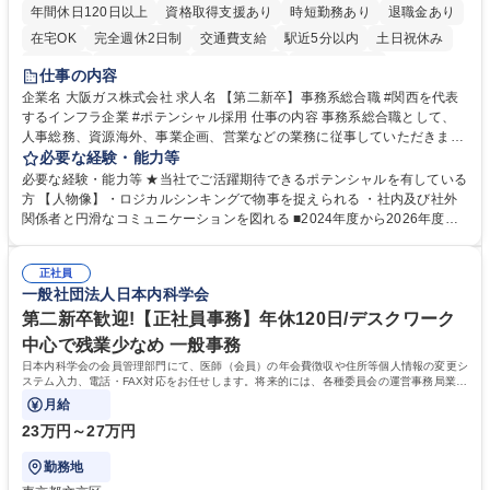
年間休日120日以上
資格取得支援あり
時短勤務あり
退職金あり
在宅OK
完全週休2日制
交通費支給
駅近5分以内
土日祝休み
服装自由
第二新卒歓迎
寮・社宅あり
食事補助あり
仕事の内容
企業名 大阪ガス株式会社 求人名 【第二新卒】事務系総合職 #関西を代表
するインフラ企業 #ポテンシャル採用 仕事の内容 事務系総合職として、
人事総務、資源海外、事業企画、営業などの業務に従事していただきま
す。 【業務内容の一例】■所属事業部の勤労業務 ■海外に関係する各種業
必要な経験・能力等
務 ■営業部門の企画スタッフ、ルート営業 【キャリアパス】入社後の配属
必要な経験・能力等 ★当社でご活躍期待できるポテンシャルを有している
ポジションで一定期間ご活躍頂いた後、本人の適性及び将来のキャリアを
方 【人物像】・ロジカルシンキングで物事を捉えられる ・社内及び社外
鑑みてジョブローテーションを行います。 【育成】OJTでの現場育成や研
関係者と円滑なコミュニケーションを図れる ■2024年度から2026年度ま
修カリキュラムを通じて、Daigasグループの業務で必要となる知識につい
での3ヵ年を対象とする「Daigasグループ中期経営計画2026」を策定しま
て学んでいただきます。 募集職種 【第二新卒】事務系総合職 #関西を代
した。https://www.osakagas.co.jp/company/press/pr2024/1777576_564
表するインフラ企業 #ポテンシャル採用
正社員
72.html ■エネルギーセキュリティの不安定化や気候変動による自然災害の
一般社団法人日本内科学会
甚大化など、これまで以上に社会課題解決の重要性が高まっています。
「未来の日常」の創造に向けて持続可能な社会の実現に貢献してまいりま
第二新卒歓迎!【正社員事務】年休120日/デスクワーク
す。 学歴・資格 学歴：大学院 大学 語学力： 資格：
中心で残業少なめ 一般事務
日本内科学会の会員管理部門にて、医師（会員）の年会費徴収や住所等個人情報の変更シ
ステム入力、電話・FAX対応をお任せします。将来的には、各種委員会の運営事務局業務
などにも幅広く携わっていただきます。
月給
23万円～27万円
勤務地