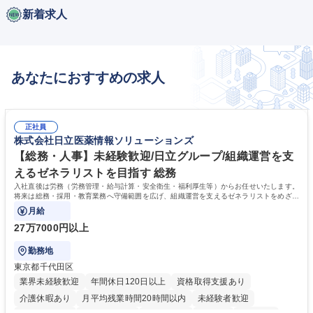
新着求人
あなたにおすすめの求人
正社員
株式会社日立医薬情報ソリューションズ
【総務・人事】未経験歓迎/日立グループ/組織運営を支
えるゼネラリストを目指す 総務
入社直後は労務（労務管理・給与計算・安全衛生・福利厚生等）からお任せいたします。
将来は総務・採用・教育業務へ守備範囲を広げ、組織運営を支えるゼネラリストをめざせ
ます。
月給
27万7000円以上
勤務地
東京都千代田区
業界未経験歓迎
年間休日120日以上
資格取得支援あり
介護休暇あり
月平均残業時間20時間以内
未経験者歓迎