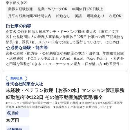
東京都文京区
業界未経験歓迎
副業・WワークOK
年間休日120日以上
月平均残業時間20時間以内
転勤なし
英語
退職金あり
在宅OK
賞与あり
育休あり
完全週休2日制
交通費支給
土日祝休み
仕事の内容
食事補助あり
企業名 公益財団法人日本アンチ・ドーピング機構 求人名 【東京／文京
区】公益財団法人の総務人事業務／年間休日125日 仕事の内容 下記業務を
部長1名、課長1名、メンバー2名で分担して遂行しています。 はじめは担
当者として業務を覚えていただき、ゆくゆくはリーダーやマネージャーポ
必要な経験・能力等
ジションとして活躍いただくことを期待しています。 【総務・人事グルー
必要な経験・能力等 ・公的助成金や補助金の申請・四半期、年間報告経験
プの業務内容】 ・人事制度関連 ・採用活動 ・教育研修の企画、実行 ・勤
・総務経験 ・PCスキル中級以上（Word、Excel、PowerPoint） ・社内外
怠管理 ・官公庁への各種提出 ・法定の会議運営（評議員会、理事会） ・
と円滑な調整ができるコミュニケーション能力 ・口が堅い方 ■歓迎要件
コンプライアンス ・内部規程やルールの管理、整備、文書管理 ・契約関
・採用業務経験 ・英語に抵抗がない方 ・営業経験 学歴・資格 学歴：大学
連 ・衛生管理 ・防災関連・公的助成金の管理・オフィス、ファシリティ
院 大学 高専 短大 専修学校 高校 語学力： 資格：
管理 ・福利厚生関連 ・職員からの問合せ、相談対応 ・その他日常の総務
契約社員
株式会社関東合人社
業務全般 募集職種 【東京／文京区】公益財団法人の総務人事業務／年間
休日125日
未経験・ベテラン歓迎【お茶の水】マンション管理事務
転勤無/年休123日 その他不動産施設管理/保全
■マンション管理組合の運営サポート及び管理員の指導 ■担当物件における修繕工事等受
注業務 ■事務所内での事務業務等 ★異業界からの転職者が多数活躍しています
月給
38万円
勤務地