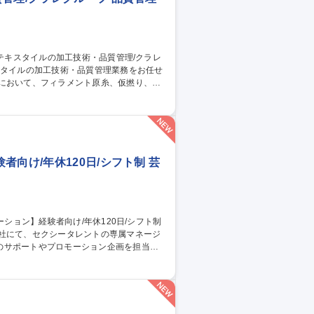
従事。 ■出張：主に国内 3回前後/月。海
トムス等。スポーツ系の生地の生産がメイ
管理/クラレグループ
向け/年休120日/シフト制 芸
当社にて、セクシータレントの専属マネージ
のサポートやプロモーション企画を担当し
自分のアイデアで担当女優がメディアの主役
女優が活躍すれば活躍するほど、海外イベン
職種 【専属AV女優の