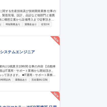
当。製造現場、設計、品証など他部門と連携
務に構想立案から設備導入まで従事頂きま
り
時短勤務あり
退職金あり
在宅OK
ます。 ■顧客/現場ニーズと課題の分析 ■
びメーカー調整 ■据付工事の技術指示及び設
社内システムエンジニア
後はIT運用・サポート業務から開始頂き、
T運用・サポート業務：
応(ヘルプデスク)、ソフトウェア導入・運用
0時間以内
退職金あり
完全週休2日制
の企画・改善：社内システム・サーバーの構
グラム対応(AS400/VBScript/RPA
動等。 募集職種 [東京/清瀬市]社内SE(経験者向け)/残業月10時間