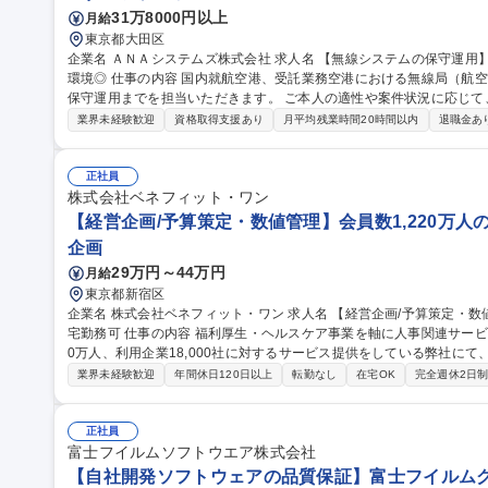
31万8000円以上
月給
東京都大田区
企業名 ＡＮＡシステムズ株式会社 求人名 【無線システムの保守運用】ANAグループのIT戦略企業◎裁量権のある
環境◎ 仕事の内容 国内就航空港、受託業務空港における無線局（航空局・基地局等）の設置展開から定期点検、
保守運用までを担当いただきます。 ご本人の適性や案件状況に応じて、以
設備展開業務に関する計画の立案、調整、営業取引全般 ■無線設備の
業界未経験歓迎
資格取得支援あり
月平均残業時間20時間以内
退職金あ
監査業務、保守・運用業務 ■MCA無線機の保守運用業務 ■電波法に
折衝業務 ※建物に改変を加える業務はございません。 ※5～10日/
海道～沖縄まで） 募集職種 【無線システムの保守運用】ANA
正社員
株式会社ベネフィット・ワン
【経営企画/予算策定・数値管理】会員数1,220万人
企画
29万円～44万円
月給
東京都新宿区
企業名 株式会社ベネフィット・ワン 求人名 【経営企画/予算策定・数値管理】会員数1,220万人の自社サービス/在
宅勤務可 仕事の内容 福利厚生・ヘルスケア事業を軸に人事関連サービスを複数リリースし、現在利用者数約1,22
0万人、利用企業18,000社に対するサービス提供をしている弊社に
お任せします。 【詳細】■全社・事業部別の 予算策定、予実管理■月次・四半期の 業績管理（KPI管理、差異分
業界未経験歓迎
年間休日120日以上
転勤なし
在宅OK
完全週休2日
析）■経営層向け レポーティング資料の作成■事業部との数値すり合
画・事業計画の策定サポート【ご経験に応じて】■事業採算管理、新規
参加※「決められた数字を追う」だけではなく、なぜズレたのか／どう変え
正社員
種 【経営企画/予算策定・数値管理】会員数1,220万人の自社サービス
富士フイルムソフトウエア株式会社
【自社開発ソフトウェアの品質保証】富士フイルムグル