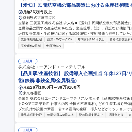
【愛知】民間航空機の部品製造における生産技術職 
26万円以上
月給
愛知県名古屋市港区
企業名 三菱重工業株式会社 求人名 ■【愛知】民間航空機の部品製造における生産技術職 仕事の内容 民間航空機の
金属部品に関する生産技術を担当。製造現場、設計、品証など他部門
維持改善業務・生産技術に関する試験研究・技術開発も担当していただきます。 航空機部品の生
いただきます。【詳細】■航空機製造工程での維持業務：設計変更に
業界未経験歓迎
副業・WワークOK
年間休日120日以上
資格取得支援あ
産支援■航空機製造工程での改善業務：自動化技術、DX関連技術の活
完全週休2日制
土日祝休み
開発や環境規制適応を見据えた新しい生産ラインの検討■顧客やNadc
折衝や短期/長期の海外勤務を行う機会もあります。 募集職種 ■【愛知】民間航空機の部品製造における生産技術
職
正社員
株式会社エーアンドエーマテリアル
【品川駅/生産技術】 設備導入企画担当 年休127日/
術(鉄鋼/非鉄金属/金属製品)
26万1000円～36万6100円
月給
東京都港区
企業名 株式会社エーアンドエーマテリアル 求人名 【品川駅/生産技術】◆設備導入企画担当◆年休127日/リモー
トOK/第二新卒歓迎 仕事の内容 全国の不燃建材などの生産工場で設備保全・生産管理等を行っている生産グルー
プの統括や設備の新設、省エネ設備の企画・導入などがミッションです。 
的には】工事や設備リニューアルの審査・稟議対応／新しい省エネ・
業界未経験歓迎
年間休日120日以上
資格取得支援あり
退職金あり
在
の全国展開業務 【入社後】まずは工場の状況把握、設備確認、G会社の担当者との連携をしやすくするために先
輩に同行し、全国の工場を訪問します。 ＜業務の変更範囲：当社の定める業務＞ 募集職種 【品
◆設備導入企画担当◆年休127日/リモートOK/第二新卒歓迎
正社員