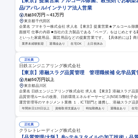
【東京】提案営業 アルコール除菌、殺虫剤でお馴染み
品/アパレル/インテリア法人営業
30万円～41万円
月給
東京都千代田区
企業名 フマキラー株式会社 求人名 【東京】提案営業★アルコール除菌、殺虫剤でお馴染みのフマキラー ◎WEB
面接可 仕事の内容 ■当社の主力製品である「ベープ」をはじめとする殺虫用品や「キッチン用アルコール除菌」
といった家庭用品、園芸用品などの提案営業です。 【具体的には】商
ー、スーパー ドラッグストア等 ）への本部商談と店頭での販売促進を中心に担っていただきます。市場や販売動
業界未経験歓迎
退職金あり
在宅OK
土日祝休み
向の調査 ・製品や売場レイアウトの提案、 その提案資料の作成（ディ
暮らしを守ることに直結するやりがいのある営業です ■弊社は海外で
は海外営業としてのキャリア構築も可能です。 募集職種 【東京】提案営業★アルコール除菌、殺虫剤でお馴染み
正社員
のフマキラー ◎WEB面接可
日鉄エンジニアリング株式会社
【東京】溶融スラグ品質管理 管理職候補 化学品質
50万円以上
月給
東京都品川区
企業名 日鉄エンジニアリング株式会社 求人名 【東京】溶融スラグ品質管理 管理職候補 仕事の内容 ■溶融スラグ
品質管理ルールの改善、日鉄環境エネルギーサービス(NSES/弊社子会
運営管理等のマネジメント業務 １．ICT部門と連携し、溶融スラグ品質管理のためのデータ取り及びシステム構築
２．NSES本社・各事業所と連携し、弊社が進めるスラグ品質管理業
年間休日120日以上
資格取得支援あり
時短勤務あり
退職金あり
在宅
発生した際に、再発防止策の策定及びNSES各事業所へ再発防止策の
取り組んでもらい、OJTによる育成を基本とします。各種マネジメントに
職種 【東京】溶融スラグ品質管理 管理職候補
正社員
クラレトレーディング株式会社
【品質管理/大阪】糸~テキスタイルの加工技術・品質