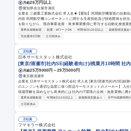
26万円以上
月給
愛知県名古屋市港区
企業名 三菱重工業株式会社 求人名 ■【愛知】民間航空機製造の自動化に関する生産技術及び技術開発業務 仕事の
内容 民間航空機コンポーネントに関する生産技術及び技術開発を担
を取りながら、既存事業改善・将来事業獲得に寄与する自動化推進業
す 【業務詳細】航空機製造(Boeing787主翼、777X胴体、次期狭胴機等)の生産技術及び技術開発業務をご担当頂
業界未経験歓迎
副業・WワークOK
年間休日120日以上
資格取得支援あ
きます。 海外顧客との直接折衝や短期/長期の海外勤務を行う機会もあり
完全週休2日制
土日祝休み
製造工程/ライン設計 ■革新自動化技術の開発/検証 ■設備仕様検討及
備の試運転対応 ■実生産適用前の事前検証及び設備認定対応 募集職種 ■【愛知】民間航空機製造の自動化に関する
生産技術及び技術開発業務
正社員
日本サーモスタット株式会社
[東京/清瀬市]社内SE(経験者向け)/残業月10時間 
25万9000円～29万5000円
月給
東京都清瀬市
企業名 日本サーモスタット株式会社 求人名 [東京/清瀬市]社内SE(経験者向け)/残業月10時間 仕事の内容 【自動車
のエンジンを適切な温度に保つ部品サーモスタットのメーカー】 入社
現場理解を深めながら将来的には社内のIT環境の企画・改善業務に携わって頂きます。 ■I
PC・IT機器のセットアップ/管理(キッティング)、社内問い合わせ対
業界未経験歓迎
年間休日120日以上
資格取得支援あり
月平均残業時間2
(業務ツール等) 、業務運用サポート 、社内IT講習の実施等■IT環境
土日祝休み
築・運用 (基幹システム・仮想環境等)、業務効率化ツールの作成・改修及びプロ
等)、ITインフラの構築・運用、DX推進活
正社員
フマキラー株式会社