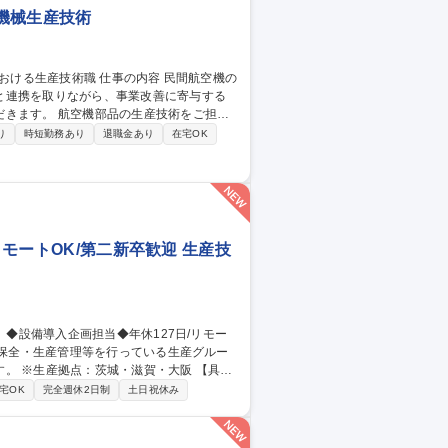
機械生産技術
と連携を取りながら、事業改善に寄与する
産技術をご担当
関連する作業手順書等の発行、治具管理、生
り
時短勤務あり
退職金あり
在宅OK
用による生産工法の改善■工程設計：新機種
apの認証取得・維持対応 海外顧客との直接
リモートOK/第二新卒歓迎 生産技
※生産拠点：茨城・滋賀・大阪 【具体
省人設備などの検討・紹介・導入／新設備
宅OK
完全週休2日制
土日祝休み
川駅/生産技術】