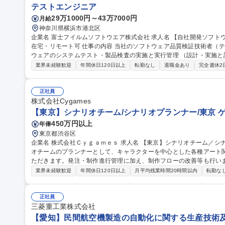
テストエンジニア
29万1000円～43万7000円
月給
神奈川県横浜市港北区
企業名 富士フイルムソフトウエア株式会社 求人名 【自社開発ソフトウェアの品質保証】富士フイルムグループ/
在宅・リモート可 仕事の内容 当社のソフトウェア品質検証技術者（テストエンジニア）として、当社開発ソフト
ウェアのシステムテスト・製品検査の実施と実行管理 （設計・実施と
す。 【業務詳細】品質・効率（ex. テスト自動化）の向上や、今後のCloud/AI/IoT/DevOps時代のテスト・品質保
業界未経験歓迎
年間休日120日以上
転勤なし
退職金あり
完全週休2
証に向けて、最新の技術を取り入れることに積極的にチャレンジする人を期待します。 
体の品質保証を担っているのに対し、弊社ではソフトウェア部分の品質保証
【自社開発ソフトウェアの品質保証】富士フイルムグループ/在宅・リ
正社員
株式会社Cygames
【東京】シナリオチーム/シナリオプランナー/東京 
450万円以上
年俸
東京都渋谷区
企業名 株式会社Ｃｙｇａｍｅｓ 求人名 【東京】シナリオチーム／シナリオプランナー／東京 仕事の内容 シナリ
オチームのプランナーとして、キャラクターを中心とした各種アート
ただきます。発注・制作進行管理に加え、制作フローの改善等も行います。 世界観やキャラクターの
限に引き出すことをミッションとして、シナリオライターやディレク
業界未経験歓迎
年間休日120日以上
月平均残業時間20時間以内
転勤な
幅広いクリエイティブに関わることができる仕事です。 【詳細】■2D
ど各種リソースの発注 ■各種リソースの管理、および発注フロー・レ
物の監修 募集職種 【東京】シナリオチーム／シナリオプランナー／
正社員
三菱重工業株式会社
【愛知】民間航空機製造の自動化に関する生産技術及