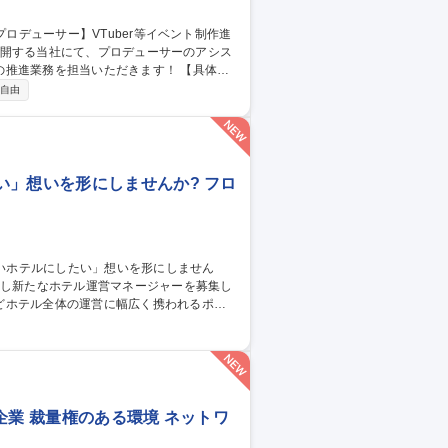
業務を担当いただきます！ 【具体的
・出演者等社内外関係者との連絡調整 ■企画
自由
管理 【仕事の魅力】VTuberや人気IPの
躍できます。生成AIも業務活用しており、
い」想いを形にしませんか? フロ
どホテル全体の運営に幅広く携われるポジ
売戦略 ■宿泊プランの企画 ■お客様満足度向
■フロント業務のフォロー ■安全/衛生管理 ■
スタッフ】
企業 裁量権のある環境 ネットワ