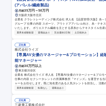
(アパレル/繊維製品)
35万円～50万円
月給
大阪府大阪市北区
企業名 クラレトレーディング株式会社 求人名 【品質管理/大阪】糸～テキスタイルの加工技術・品質管理/クラレ
グループ 仕事の内容 スポーツ、アウトドアアパレル向け、糸・テキスタイルの加工技術・品質管理業務をお任せ
いたします。 ポリエステル繊維を主とする原糸からテキスタイル生産において、フィラメント原糸、仮撚り、紡
績、織、編、染などの協力外注工場と連携し、加工技術対応や品質管理に
業界未経験歓迎
退職金あり
完全週休2日制
土日祝休み
外も可能性はあり。 ■アイテム：Tシャツ、インナーやアウター、ボ
ン。 募集職種 【品質管理/大阪】糸～テキスタイルの加工技術・品質
正社員
株式会社ライズ
【専属AV女優のマネージャー&プロモーション】経験者
能マネージャー
30万円以上
月給
東京都渋谷区
企業名 株式会社ライズ 求人名 【専属AV女優のマネージャー＆プロモーション】経験者向け/年休120日/シフト制
仕事の内容 セクシータレントの所属事務所『マインズ』を運営する
ャーをお任せします。既に知名度のある人気タレントを担当し、活動
ます。 【業務内容】■プロモーション企画 ■外部関係者との調整 ■現場対応 ■スケジュール管理 ■メンタルケア 等
業界未経験歓迎
転勤なし
退職金あり
【担当数】1名あたり4～5名の女優を担当 【当ポジションの魅力】■
になる瞬間を特等席で見られる経験はここでしか味わえません ■担当
トの同行やバラエティ出演など普段は見ることができない景色を見ることができます。 募集
正社員
マネージャー＆プロモーション】経験者向け/年休120日/シフト制
三菱重工業株式会社