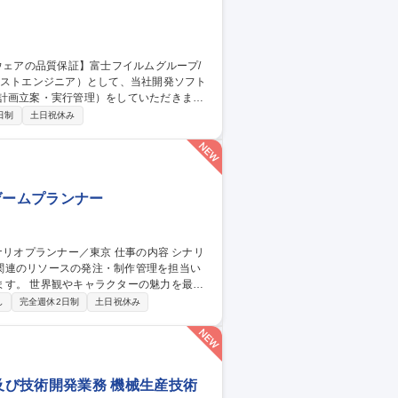
計画立案・実行管理）をしていただきま
日制
土日祝休み
※富士フイルムが製品全
の責任を担っています。 募集職種
モート可
ゲームプランナー
関連のリソースの発注・制作管理を担当い
魅力を最大
ター、各制作セクションと連携しながら、
し
完全週休2日制
土日祝休み
イラスト、3Dモデル、モーション、映像な
ギュレーションの整備 ■各種リソース・制作
東京
び技術開発業務 機械生産技術