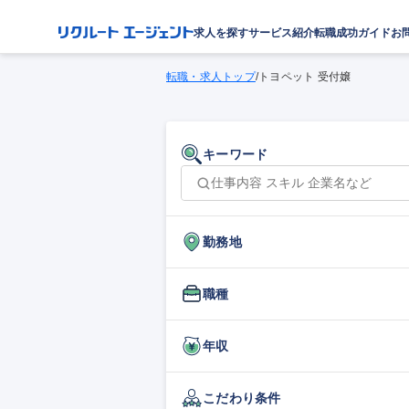
求人を探す
サービス紹介
転職成功ガイド
お
転職・求人トップ
/
トヨペット 受付嬢
キーワード
勤務地
職種
年収
こだわり条件