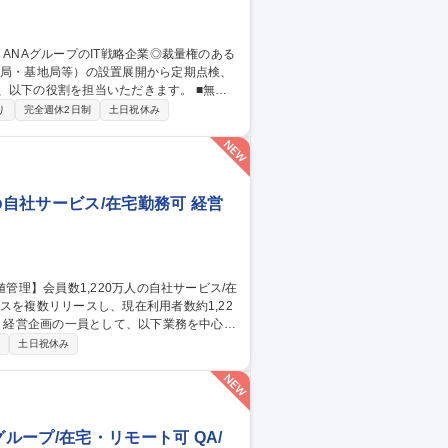
下の役割を担当いただきます。 ■無線
設置・移設・撤去作業、登録点検業務・運用
り
完全週休2日制
土日祝休み
基づく官公庁（総務省など）への無線局申請・
月、国内各地への出張が発生いたします。（北
グループのIT戦略企業◎裁量権のある環境◎
の自社サービス/在宅勤務可 経営
て、経営企画の一員として、以下業務を中心に
制
土日祝休み
わせ、改善アクションの検討■中期経営計
事業の数値検証■経営会議・戦略会議への
るべきかを考える役割です。 募集職
/在宅勤務可
ープ/在宅・リモート可 QA/