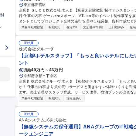
東京都新宿区
企業名 ＧＬＯＥ株式会社 求人名 【業界未経験歓迎|制作アシスタントプロデューサー】VTuber等イベント制作進
日制
行 仕事の内容 ゲームやeスポーツ、VTuber等のイベント制作事業を展開する当社にて、プロデューサーのアシス
タントとしてプロジェクト全体の進行管理や日程調整、資料作成などの推進
し
には】■WBS設計・更新や全体スケジュール・タスク管理 ■協力会社
業界未経験歓迎
転勤なし
在宅OK
完全週休2日制
土日祝休み
服装
書・工程表・予算表の作成 ■見積回収・発注・納品管理 ■複数案件の並行
公演からオリジナルイベントまで多様なプロジェクトの推進力として活
効率的に案件を前進させる実務スキルが身につきます。 募集職種 【業界未経験歓迎|制作アシスタントプロデュー
正社員
サー】VTuber等イベント制作進行
株式会社グルーヴ
【京都/ホテルスタッフ】「もっと良いホテルにした
ント
40万円～46万円
月給
京都府京都市下京区
企業名 株式会社グルーヴ 求人名 【京都/ホテルスタッフ】「もっと良いホテルにしたい」想いを形にしません
か？ 仕事の内容 より質の高いサービスと働きやすい体制づくりを目指し新たなホテル運営マネージャーを募集し
ます。売上管理やスタッフ育成、サービス改善、宿泊プランの企画な
ションです。 ＞＞仕事内容＜＜ ホテル運営全般をお任せします！ ■ホテル全体の運営管理 ■アルバイトスタッフ
業界未経験歓迎
転勤なし
退職金あり
の育成・マネジメント ■売上/稼働率の管理 ■予約サイト（OTA）の販
上に向けた改善 ■施設/設備の維持管理 ■地域との連携やイベント企画 
本社との連携 ■備品等の在庫管理/発注業務 ■電話/メール対応 ■清掃業務など 募集職種 【京都/ホテル
正社員
「もっと良いホテルにしたい」想いを形にしませんか？
ANAシステムズ株式会社
【無線システムの保守運用】ANAグループのIT戦略
ークエンジニア