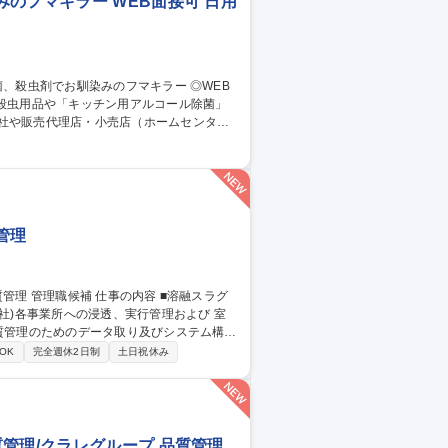
のフマキラー WEB面接可 日用
社や販売代理店・小売店（ホームセンタ
スプレイや販促物の企画）等。 ■人の命や
も殺虫剤事業を展開しております。将来的に
管理
社)各事業所への浸透、実行管理および 室
務の落とし込み ３．スラグ品質トラブルが
OK
完全週休2日制
土日祝休み
浸透 ※当面は先任とマンツーマンで業務に
関わる社内講座、研修受講あり。 募集
管理/クラレグループ 品質管理