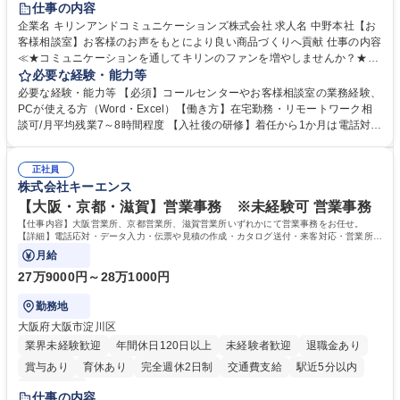
仕事の内容
企業名 キリンアンドコミュニケーションズ株式会社 求人名 中野本社【お
客様相談室】お客様のお声をもとにより良い商品づくりへ貢献 仕事の内容
≪★コミュニケーションを通してキリンのファンを増やしませんか？★≫
お客様のお声をより良い商品づくりに活かしていく上で、窓口となるお客
必要な経験・能力等
様相談室でのお仕事です。 日々お客様からいただくキリングループへのご
必要な経験・能力等 【必須】コールセンターやお客様相談室の業務経験、
意見を、企業活動に活かしています。お客様からの声に迅速かつ誠意をも
PCが使える方（Word・Excel）【働き方】在宅勤務・リモートワーク相
って対応、情報提供するとともにグループ内活動に反映しています。 【具
談可/月平均残業7～8時間程度 【入社後の研修】着任から1か月は電話対応
体的には】電話応対、メール、お手紙対応、ご指摘品調査報告書作成、有
のOJTを中心に実施し、電話対応に慣れた段階でメール・手紙のOJTを実
人チャットボット対応など。 【1日の対応件数】■電話：月間一人当たり
施する予定です。独り立ち以降もしっかりフォローする体制を整えていま
平均100件前後■メール・手紙：同上40件前後 募集職種 中野本社【お客様
正社員
すのでご安心ください。 【当社について】キリングループの広報機能を担
株式会社キーエンス
相談室】お客様のお声をもとにより良い商品づくりへ貢献
う会社として、お客様との出会いを大切にし、磨き上げたホスピタリティ
を込めてコミュニケーションをとりながら広報関連業務を行っておりま
【大阪・京都・滋賀】営業事務 ※未経験可 営業事務
す。 学歴・資格 学歴：大学院 大学 高専 短大 専修学校 高校 語学力： 資
【仕事内容】大阪営業所、京都営業所、滋賀営業所いずれかにて営業事務をお任せ。
格：
【詳細】電話応対・データ入力・伝票や見積の作成・カタログ送付・来客対応・営業所内
で発生する事務業務や業務改善をお任せ。
月給
27万9000円～28万1000円
勤務地
大阪府大阪市淀川区
業界未経験歓迎
年間休日120日以上
未経験者歓迎
退職金あり
賞与あり
育休あり
完全週休2日制
交通費支給
駅近5分以内
土日祝休み
仕事の内容