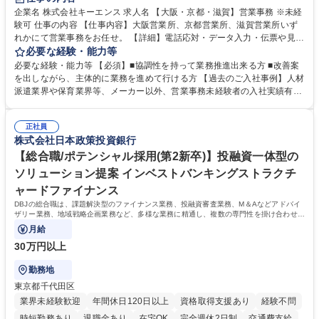
企業名 株式会社キーエンス 求人名 【大阪・京都・滋賀】営業事務 ※未経
験可 仕事の内容 【仕事内容】大阪営業所、京都営業所、滋賀営業所いず
れかにて営業事務をお任せ。 【詳細】電話応対・データ入力・伝票や見積
の作成・カタログ送付・来客対応・営業所内で発生する事務業務や業務改
必要な経験・能力等
善をお任せ。 【教育制度】ご入社後、育成担当とペアになりながらOJTに
必要な経験・能力等 【必須】■協調性を持って業務推進出来る方 ■改善案
て業務を覚えていただくことが可能です。業務システムがきちんと構築さ
を出しながら、主体的に業務を進めて行ける方 【過去のご入社事例】人材
れているため、スムーズに仕事に慣れることができる環境です。また、
派遣業界や保育業界等、メーカー以外、営業事務未経験者の入社実績有
「チームで成果を出す文化」があり、良いやり方を積極的に共有しながら
【当社の事務職について】単なる事務ではなく主体性を発揮したサポート
常に改善を目指す風土のため、安心して業務に取り組んでいただけます。
により、キーエンスの付加価値向上に貢献します。ベースの定型業務に加
募集職種 【大阪・京都・滋賀】営業事務 ※未経験可
正社員
えて、お客様や社員の状況に合わせ、能動的なサポート、改善の動きも期
株式会社日本政策投資銀行
待され。組織を支えるスペシャリストとして、チームに貢献し、結果的に
社員から頼られる存在になることができます。平均19:30の退勤以降の業
【総合職/ポテンシャル採用(第2新卒)】投融資一体型の
務の持ち帰りも禁止されており、メリハリのある働き方となります。 学
ソリューション提案 インベストバンキングストラクチ
歴・資格 学歴：大学院 大学 高専 短大 語学力： 資格：
ャードファイナンス
DBJの総合職は、課題解決型のファイナンス業務、投融資審査業務、M＆Aなどアドバイ
ザリー業務、地域戦略企画業務など、多様な業務に精通し、複数の専門性を掛け合わせて
広く社会に貢献していく職種です。
月給
30万円以上
勤務地
東京都千代田区
業界未経験歓迎
年間休日120日以上
資格取得支援あり
経験不問
時短勤務あり
退職金あり
在宅OK
完全週休2日制
交通費支給