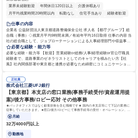
業界未経験歓迎
年間休日120日以上
介護休暇あり
月平均残業時間20時間以内
転勤なし
住宅手当あり
経験者歓迎
研修あり
退職金あり
賞与あり
完全週休2日制
交通費支給
仕事の内容
駅近5分以内
資格取得手当あり
食事補助あり
企業名 公益財団法人東京都道路整備保全公社 求人名 【都庁グループ】総
合職（事務）◇残業月平均9時間未満／有給年平均16日取得 仕事の内容 当
社の総合職として、ジョブローテーションによる人事経理部門や収益事業
等のフロント部門の部署等幅広い部署での業務をお任せいたします。研修
必要な経験・能力等
制度やキャリア支援が充実しております！ ※下記業務詳細 【業務詳細】■
必要な経験・能力等 【歓迎】営業経験or総務/人事/経理経験or官公庁職員
管理部門：広報、人事、経理など当公社の運営に係る管理業務 ■収益部
経験者で、道路事業のゼネラリストとしてのキャリアを積みたい方【社
門：駐車場の新規開拓、管理運営、新宿駅西口広場の「イベントコーナ
風】社内関係部署や東京都と連携が必要なため綿密にコミュニケーション
ー」などの管理運営 ■道路部門：整備の急がれる骨格幹線道路や木造住宅
を図っています。 【業務の魅力】■幅広く携われる：総合職（事務）で
密集地域の特定整備路線の用地取得、道路に関する普及啓発事業、都内の
は、駐車場の管理運営や道路用地の取得、公益財団法人の中枢を担う管理
道路施設や道路工事現場の見学ツアー事業 ※入社後は上記いずれかの部門
正社員
部門など多岐に渡る業務を経験できます。 ■様々なプロジェクト：駐車場
株式会社三菱UFJ銀行
へ配属。※業務内容変更の範囲：会社の定める業務 募集職種 【都庁グル
事業の他、新宿駅西口広場内に設置された照明を兼ねた広告「ブライトサ
ープ】総合職（事務）◇残業月平均9時間未満／有給年平均16日取得
イン」の管理運営を行うなど、事業収益を生み出す活動を積極的に行って
【東京都】本支店の窓口業務(事務手続受付/資産運用提
います。 学歴・資格 学歴：大学院 大学 高専 短大 専修学校 高校 語学力：
案)/後方事務/ロビー応対 その他事務
資格：
★バックオフィスではなく顧客折衝を含む職種です★ 国内の本支店等にて下記の業務に
従事していただきます。 ■窓口/後方/ロビーにて事務手続等の受付・オペレーション、お
客様対応
月給
32万4000円以上
勤務地