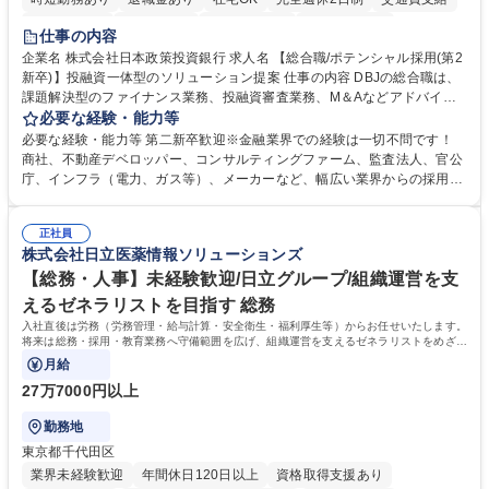
駅近5分以内
土日祝休み
第二新卒歓迎
寮・社宅あり
仕事の内容
食事補助あり
託児所あり
企業名 株式会社日本政策投資銀行 求人名 【総合職/ポテンシャル採用(第2
新卒)】投融資一体型のソリューション提案 仕事の内容 DBJの総合職は、
課題解決型のファイナンス業務、投融資審査業務、M＆Aなどアドバイザ
リー業務、地域戦略企画業務など、多様な業務に精通し、複数の専門性を
必要な経験・能力等
掛け合わせて広く社会に貢献していく職種です。 入社後は、横断的なロー
必要な経験・能力等 第二新卒歓迎※金融業界での経験は一切不問です！
テーションを経て適性や専門性に応じたキャリアを形成していただきま
商社、不動産デベロッパー、コンサルティングファーム、監査法人、官公
す。総合職として入社いただき、下記いずれかの部門でご活躍いただきま
庁、インフラ（電力、ガス等）、メーカーなど、幅広い業界からの採用実
す。※未経験の方に関しては、入行後3ヶ月間の金融の実務を学んでいた
績があります。 ＜求める人物像＞DBJでは、強い社会的使命感をもち、今
だく研修を準備しております。 ・法人RM業務・金融機能業務・コーポレ
後の日本のあり方を俯瞰する総合性と、金融分野のフロンティアを切り拓
ート・ナレッジ業務 ※それぞれの業務内容に関しては、別途その他労働条
正社員
く高い志を併せもった人材を求めています。ポテンシャル採用（第2新
株式会社日立医薬情報ソリューションズ
件備考欄に記載 募集職種 【総合職/ポテンシャル採用(第2新卒)】投融資一
卒）では、金融業界での経験や知識を問いません。新たな時代を見据え
体型のソリューション提案
て、複雑化する社会課題の解決に向けて先鞭をつける役割を担いたい、と
【総務・人事】未経験歓迎/日立グループ/組織運営を支
いう気概をお持ちの方を心待ちにしています。 学歴・資格 学歴：大学院
えるゼネラリストを目指す 総務
大学 語学力： 資格：
入社直後は労務（労務管理・給与計算・安全衛生・福利厚生等）からお任せいたします。
将来は総務・採用・教育業務へ守備範囲を広げ、組織運営を支えるゼネラリストをめざせ
ます。
月給
27万7000円以上
勤務地
東京都千代田区
業界未経験歓迎
年間休日120日以上
資格取得支援あり