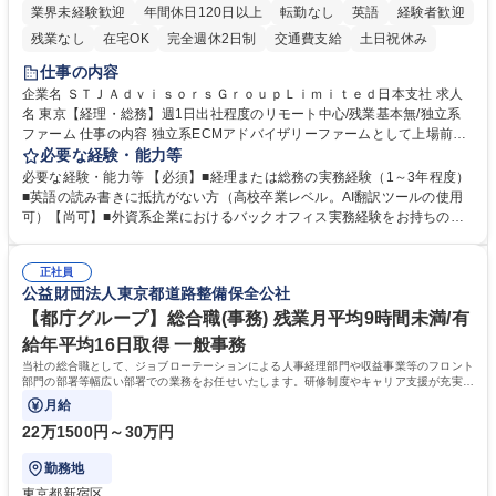
業界未経験歓迎
年間休日120日以上
転勤なし
英語
経験者歓迎
残業なし
在宅OK
完全週休2日制
交通費支給
土日祝休み
仕事の内容
企業名 ＳＴＪＡｄｖｉｓｏｒｓＧｒｏｕｐＬｉｍｉｔｅｄ日本支社 求人
名 東京【経理・総務】週1日出社程度のリモート中心/残業基本無/独立系
ファーム 仕事の内容 独立系ECMアドバイザリーファームとして上場前後
の資本市場戦略を設計する当社にて経理・総務をお任せします。基礎的な
必要な経験・能力等
バックオフィス業務からスタートし組織を支える専任担当として広く活躍
必要な経験・能力等 【必須】■経理または総務の実務経験（1～3年程度）
できる環境です。 ■日常経理、月次および年次決算サポート業務 ■本国
■英語の読み書きに抵抗がない方（高校卒業レベル。AI翻訳ツールの使用
（グローバル）との英文メール対応（AI翻訳ツール等を使用しての対応で
可）【尚可】■外資系企業におけるバックオフィス実務経験をお持ちの方
問題ございません） ■オフィス環境整備、郵便物の発送・受取等の総務業
【必須・尚可要件】簿記などの特別な資格や、TOEIC等のスコアは求めて
務全般 ■その他バックオフィス関連サポート ※ご経験に合わせて無理なく
おりません。日々の事務処理を丁寧かつ正確に行える方を歓迎します。
業務をお任せします。残業も基本的には発生せず、ご自身のペースで業務
正社員
【働き方について】現在は週4日程度の在宅勤務を実施しており、ワーク
公益財団法人東京都道路整備保全公社
を進めやすく定着率の高い環境です。 募集職種 東京【経理・総務】週1日
ライフバランスを重視する方に最適な環境です（フルリモートも面接で相
出社程度のリモート中心/残業基本無/独立系ファーム
談可）。【求める人物像】幅広いバックオフィス業務に柔軟に対応でき、
【都庁グループ】総合職(事務) 残業月平均9時間未満/有
社内外と円滑にコミュニケーションを取りながら業務を推進できる方 学
給年平均16日取得 一般事務
歴・資格 学歴：大学院 大学 高専 短大 専修学校 高校 語学力： 資格：
当社の総合職として、ジョブローテーションによる人事経理部門や収益事業等のフロント
部門の部署等幅広い部署での業務をお任せいたします。研修制度やキャリア支援が充実し
ております！ ※下記業務詳細
月給
22万1500円～30万円
勤務地
東京都新宿区