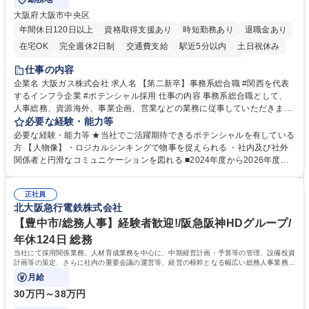
大阪府大阪市中央区
年間休日120日以上
資格取得支援あり
時短勤務あり
退職金あり
在宅OK
完全週休2日制
交通費支給
駅近5分以内
土日祝休み
服装自由
第二新卒歓迎
寮・社宅あり
食事補助あり
仕事の内容
企業名 大阪ガス株式会社 求人名 【第二新卒】事務系総合職 #関西を代表
するインフラ企業 #ポテンシャル採用 仕事の内容 事務系総合職として、
人事総務、資源海外、事業企画、営業などの業務に従事していただきま
す。 【業務内容の一例】■所属事業部の勤労業務 ■海外に関係する各種業
必要な経験・能力等
務 ■営業部門の企画スタッフ、ルート営業 【キャリアパス】入社後の配属
必要な経験・能力等 ★当社でご活躍期待できるポテンシャルを有している
ポジションで一定期間ご活躍頂いた後、本人の適性及び将来のキャリアを
方 【人物像】・ロジカルシンキングで物事を捉えられる ・社内及び社外
鑑みてジョブローテーションを行います。 【育成】OJTでの現場育成や研
関係者と円滑なコミュニケーションを図れる ■2024年度から2026年度ま
修カリキュラムを通じて、Daigasグループの業務で必要となる知識につい
での3ヵ年を対象とする「Daigasグループ中期経営計画2026」を策定しま
て学んでいただきます。 募集職種 【第二新卒】事務系総合職 #関西を代
した。https://www.osakagas.co.jp/company/press/pr2024/1777576_564
表するインフラ企業 #ポテンシャル採用
正社員
72.html ■エネルギーセキュリティの不安定化や気候変動による自然災害の
北大阪急行電鉄株式会社
甚大化など、これまで以上に社会課題解決の重要性が高まっています。
「未来の日常」の創造に向けて持続可能な社会の実現に貢献してまいりま
【豊中市/総務人事】経験者歓迎!/阪急阪神HDグループ/
す。 学歴・資格 学歴：大学院 大学 語学力： 資格：
年休124日 総務
当社にて採用関係業務、人材育成業務を中心に、中期経営計画・予算等の管理、設備投資
計画等の策定、さらに社内の重要会議の運営等、経営の根幹となる幅広い総務人事業務全
般を担当していただきます。
月給
30万円～38万円