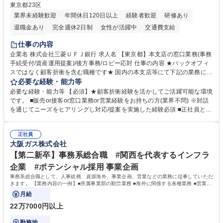
東京都23区
業界未経験歓迎
年間休日120日以上
経験者歓迎
研修あり
退職金あり
完全週休2日制
女性が活躍中
交通費支給
土日祝休み
仕事の内容
企業名 株式会社三菱ＵＦＪ銀行 求人名 【東京都】本支店の窓口業務(事務
手続受付/資産運用提案)/後方事務/ロビー応対 仕事の内容 ★バックオフィ
スではなく顧客折衝を含む職種です★ 国内の本支店等にて下記の業務に従
事していただきます。 ■窓口/後方/ロビーにて事務手続等の受付・オペレ
必要な経験・能力等
ーション、お客様対応 ■窓口にて、ご来店された個人のお客様に対して金
必要な経験・能力等 【必須】★顧客折衝経験を活かしてご活躍可能な環境
融商品のご提案 ■効率的な事務運用の検討・構築等 ≪業務紹介：ご応募前
です。 ■販売or接客or窓口業務or営業経験をお持ちの方(業界不問) ※対話
に必ずご覧ください≫ ※記事 https://www.mysite.bk.mufg.jp/career/circle/
を通じてニーズをヒアリングし対応/提案を実施した経験必須 ■正社員とし
article17/ ※動画 https://youtu.be/H-S7HaJqqbg 募集職種 【東京都】本支
ての就業経験1年以上 【歓迎】■金融業界での就業経験■銀行での預金為替
店の窓口業務(事務手続受付/資産運用提案)/後方事務/ロビー応対
事務経験 ■金融商品の提案・販売経験 ≪魅力≫研修やOJT環境が整ってい
正社員
るので安心して入行いただけます。 幅広いキャリアの選択肢があり、公募
大阪ガス株式会社
や社内副業等を活用し、 一人ひとりが挑戦できるカルチャーが浸透してい
ます。 学歴・資格 学歴：大学院 大学 高専 短大 専修学校 高校 語学力：
【第二新卒】事務系総合職 #関西を代表するインフラ
資格：
企業 #ポテンシャル採用 事業企画
事務系総合職として、人事総務、資源海外、事業企画、営業などの業務に従事していただ
きます。 【業務内容の一例】■所属事業部の勤労業務 ■海外に関係する各種業務 ■営業部
門の企画スタッフ、ルート営業
月給
22万7000円以上
勤務地