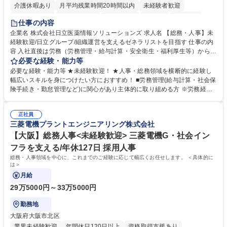
介護休暇あり
月平均残業時間20時間以内
未経験者歓迎
住宅手当あり
時短勤務あり
退職金あり
在宅OK
賞与あり
仕事の内容
育休あり
完全週休2日制
交通費支給
土日祝休み
寮・社宅あり
企業名 株式会社日立医薬情報ソリューションズ 求人名 【総務・人事】未
経験歓迎/日立グループ/組織運営を支えるゼネラリストを目指す 仕事の内
容 入社直後は労務（労務管理・給与計算・安全衛生・福利厚生等）からお
任せいたします。将来は総務・採用・教育業務へ守備範囲を広げ、組織運
必要な経験・能力等
営を支えるゼネラリストをめざせます。 ・初期業務：労働時間管理、給与
必要な経験・能力等 ★未経験歓迎！ ★人事・総務領域を横断的に経験し
計算、社会保険対応、福利厚生管理、安全衛生、健康経営推進等をお任せ
幅広いスキルを身につけたい方におすすめ！ ■労務管理(給与計算・社会保
します。ご経験に応じて、休職者管理など、幅広く経験を積んでいただき
険手続き・勤怠管理など)に関心があり主体的に取り組める方 ※労務経験
ます。 ・将来的な広がり：総務・採用・教育・税務対応・経営企画等。
者は早期にご活躍いただけます。 ■チームで仕事を推進できる方■将来は
★メンバーがマンツーマンで丁寧に教えるため、ご経験が浅くても安心！
マネジメント職として活躍したい 【尚可】■人事、労務、採用、教育業務
幅広く経験を積みたい意欲がある方に最適な環境です。 募集職種 【総
正社員
のご経験 ■労務管理（給与計算・社会保険手続き・勤怠管理など）の経験
三菱電機プラントエンジニアリング株式会社
務・人事】未経験歓迎/日立グループ/組織運営を支えるゼネラリストを目
■衛生管理者の資格をお持ちの方 学歴・資格 学歴：大学院 大学 高専 短大
指す
専修学校 高校 語学力： 資格：
【大阪】総務人事<未経験歓迎> 三菱電機G・社会イン
フラを支える/年休127日 採用人事
総務・人事領域を中心に、これまでのご経験に応じて幅広くお任せします。 ＜具体的に
は＞
月給
29万5000円～33万5000円
勤務地
大阪府大阪市北区
業界未経験歓迎
年間休日120日以上
資格取得支援あり