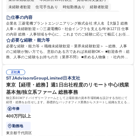
未経験者歓迎
住宅手当あり
時短勤務あり
経験者歓迎
退職金あり
在宅OK
賞与あり
完全週休2日制
交通費支給
仕事の内容
駅近5分以内
土日祝休み
服装自由
寮・社宅あり
食事補助あり
企業名 三菱電機プラントエンジニアリング株式会社 求人名 【大阪】総務
人事＜未経験歓迎＞◇三菱電機G・社会インフラを支える/年休127日 仕事
の内容 総務・人事領域を中心に、これまでのご経験に応じて幅広くお任せ
します。 ＜具体的には＞ ・総務/人事労務（給与・社保・勤怠管理など）
必要な経験・能力等
・採用・教育研修 ・福利厚生運用 など ※基本的には事務所勤務ですが、
必要な経験・能力等 ＜職種未経験歓迎・業界未経験歓迎＞ ～総務、人事
採用や教育等の業務内容により、関西圏以外への日帰り・宿泊を伴う国内
のご経験が無い方でも、意欲のある方であれば未経験OK～ ■歓迎条件：総
出張もございます。 ※担当業務を持ちつつ、お互いに助け合いながら、総
務、人事のご経験をお持ちの方（業界不問） ■求める人物像：・社内外の
務部という組織として協力しながら進める体制です。 募集職種 【大阪】
関係各部門との調整を率先して行い、業務を円滑に遂行できる協調性やコ
総務人事＜未経験歓迎＞◇三菱電機G・社会インフラを支える/年休127日
ミュニケーション能力を持っている方 ・人事総務領域に興味がありゼネラ
正社員
リスト志向をお持ちの方 学歴・資格 学歴：大学院 大学 語学力： 資格：
STJAdvisorsGroupLimited日本支社
東京【経理・総務】週1日出社程度のリモート中心/残業
基本無/独立系ファーム 総務事務
独立系ECMアドバイザリーファームとして上場前後の資本市場戦略を設計する当社にて
経理・総務をお任せします。基礎的なバックオフィス業務からスタートし組織を支える専
任担当として広く活躍できる環境です。
年俸
400万円以上
勤務地
東京都千代田区